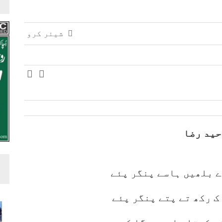
شیئر کرو
حید رضا
ے بلھیں ہاسے پنگر پئے
ک رکھ تے پتے پنگر پئے