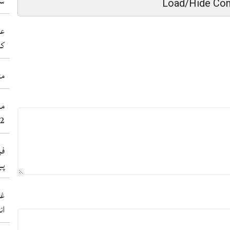
سی
Load/Hide Co
عد
کر
مٹ
2عورتاں سنے 38نوجوان شہید کر 
فر
پے
غی
ان