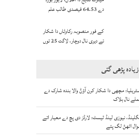
دے 64.53 فیصدی طالب علم
پاس
کے فور منصوبہ رکاوٹاں دا شکار
تے دیری نال دوچار، لاگت 25 توں
ودھ ਕੇ 172 ارب توں اپڑ گئی
زیادہ پڑھی گئی
ٹریلیا: مچھی دا شکار کرن آؤݨ والا بندہ شارک دے
لے نال ہلاک
گلینڈ، نیوزی لینڈ ٹیسٹ: لارڈز دی پچ دے معیار اتے
ال اٹھݨ لگ پئے