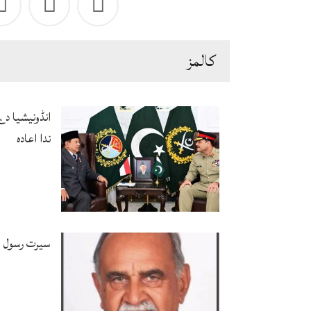
كالمز
انڈونیشیا د
ندا اعادہ
سیرت رسول ﷺ