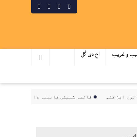
ب و غریب
اج دی گَل
قائمہ کمیٹی کابینہ دا سرکاری اداریاں وچ
ای پیپر