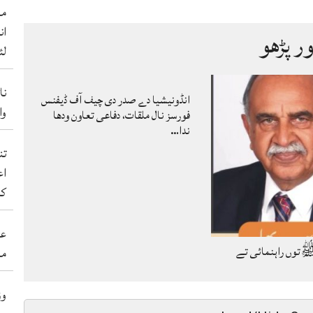
من
ان
ور پڑھو
لئ
نا
انڈونیشیا دے صدر دی چیف آف ڈیفنس
والے 50 ب
فورسز نال ملقات، دفاعی تعاون ودھا
ندا…
اع
کر
عی
توں راہنمائی تے
مہ
وز