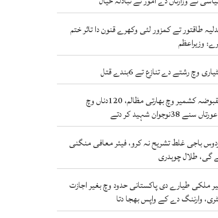
اسی تے وزارتاں دے امور تے تبادلہ خیال
لیہ طاقتور تے کمزور لئی وکھرے قنون دا تاثر ختم
ے: وزیراعظم
یاری وچ رشتے دے تنازع تے 6بندے قتل
مقبوضہ کشمیر وچ بھارتی مظالم، 120دناں وچ
دتے
دوس باجی غلط تشریح نہ کرو، فیئر معافی منگنی
 گی، طلال چوہدری
ر ملکی طیارے دی پاکستانی حدود وچ بغیر اجازت
ٹری، وارننگ دے کے واپس بھجا دتا