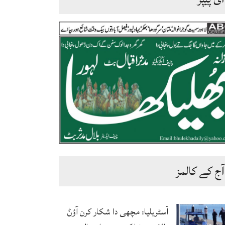
آج کے کالمز
آسٹریلیا: مچھی دا شکار کرن آؤݨ