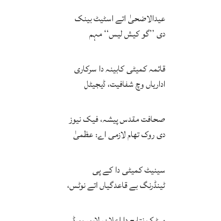
حتمی فیصلہ کرنگے
عیدالاضحیٰ اتے اسٹیٹ بینک
دی ’’گو کیش لیس‘‘ مہم
کامیاب، ڈیجیٹل لین دین وچ وڈا
اضافہ
قائمہ کمیٹی کابینہ دا سرکاری
اداریاں وچ شفافیت، ڈیجیٹل
اصلاحات اتے زور
صحافت مقدس پیشہ، فیک نیوز
دی روک تھام لازمی اے: عظمیٰ
بخاری
سینیٹ کمیٹی دا کے پی
ٹینڈرنگ بے قاعدگیاں اتے نوٹس،
انکوائری دی ہدایت
میٹرک نتایج دا اعلان، لاہور بورڈ