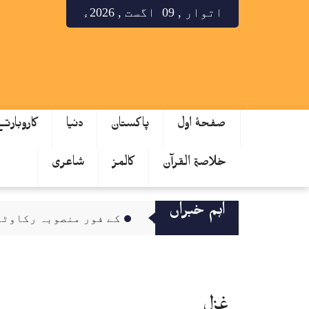
اتوار , 09 اگست , 2026ء
صفحۂ اول
پاکستان
دنیا
کاروبارت
خلاصۃ القرآن
کالمز
شاعری
اہم خبراں
کے فور منصوبہ رکاوٹاں دا شکار تے دیری نا
غزل