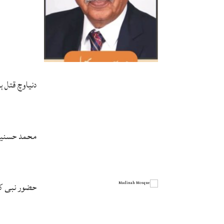
دنیاوچ قتل 
محمد حسنین 
حضور نبی ک