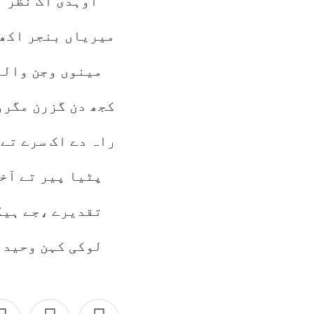
اوہدی اک نظر ن
میریاں بنجر اکھا
مینوں وجن والے
کجھ دن گزرن مگرو
راہ دے اک سرے تے 
پٹیا پیر تے آخ
تقدیرے ،جے ہیگ
لوکی کہن وحید 