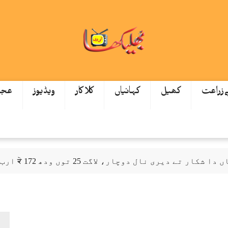
ےزراعت
کھیل
کہانیاں
کلاکار
ویڈیوز
عجی
ل دوچار، لاگت 25 توں ودھ ਕੇ 172 ارب توں اپڑ گئی