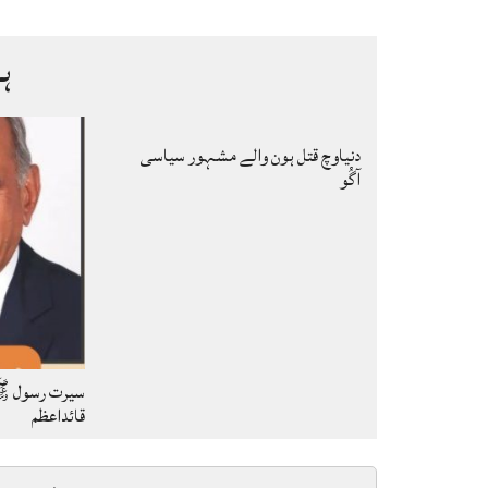
ہ
دنیاوچ قتل ہون والے مشہور سیاسی
آگُو
سیرت رسول ﷺ
قائداعظم