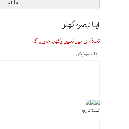
mments
اپنا تبصرہ گھلو
تہاڈا ای میل نہیں وکھایا جاوے گا
اپنا تبصرہ لِکھو
تہاڈا ناں
*