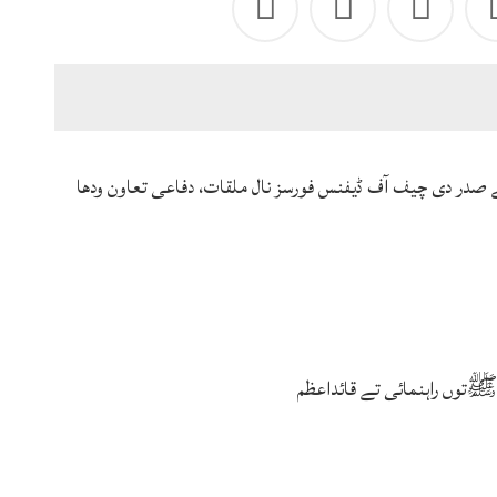
ے صدر دی چیف آف ڈیفنس فورسز نال ملقات، دفاعی تعاون ودھا
توں راہنمائی تے قائداعظم