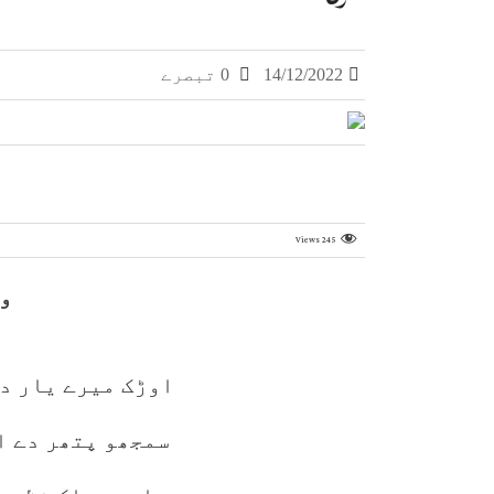
14/12/2022
0 تبصرے
Views
245
و
اوڑک میرے یار د
سمجھو پتھر دے ا