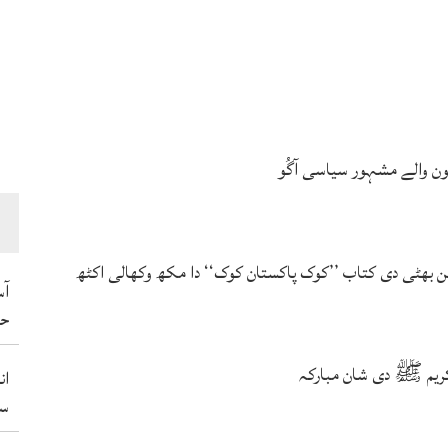
ہون والے مشہور سیاسی آگُو
بھٹی دی کتاب ’’کوک پاکستان کوک‘‘ دا مکھ وکھالی اکٹھ
آس
حم
ریم ﷺ دی شان مبارکہ
ان
سو