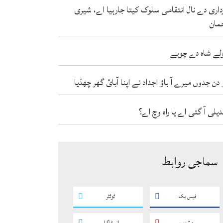
داری دے نال انتقامی سلوک کیتا جارہیا اے، شیری
مان
لے شاہ دے چوہے
 دن جدوں میرے آ باؤ اجداد نے اپنا آبائ گھر چھڈیا
دیلی آ گئی اے یا راہ وچ اے؟
سماجی روابط
فیس بک
ٹوئٹر
یو ٹیوب
انسٹاگرام