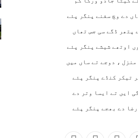
ے کیتا جادو ورگا کم
ں دے وچ سفنے پنگر پئے
 پتھر ڈگے سی جس تھاں
ں اوتھے شیشے پنگر پئے
منزل ، دوجے تے ساں میں
ر تیکر کنڈے پنگر پئے
ی ایں تے ایسا وتر دے
رضا دے بھجے پنگر پئے