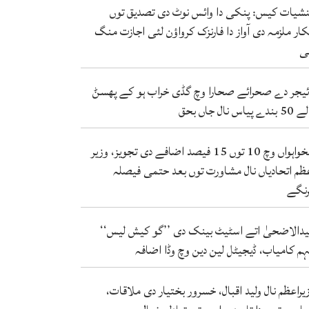
شیات کیس: پنکی دا وائس نوٹ دی تصدیق توں
کار ملزمہ دی آواز دا فارنزک کرواؤن لئی اجازت منگ
ی
ئیجر دے صحرائے صحارا وچ گڈی خراب ہو کے پھسݨ
ندے پیاس نال جاں بحق
تنخواہواں وچ 10 توں 15 فیصد اضافے دی تجویز، وزیر
ظم اتحادیاں نال مشاورت توں بعد حتمی فیصلہ
نگے
دالاضحیٰ اتے اسٹیٹ بینک دی ’’گو کیش لیس‘‘
م کامیاب، ڈیجیٹل لین دین وچ وڈا اضافہ
یراعظم نال ولید اقبال، خسرور بختیار دی ملاقات،