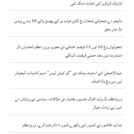
فارنزک کرواؤن لئی اجازت منگ لئی
نائیجر دے صحرائے صحارا وچ گڈی خراب ہو کے پھسݨ والے 50 بندے پیاس
نال جاں بحق
تنخواہواں وچ 10 توں 15 فیصد اضافے دی تجویز، وزیر اعظم اتحادیاں نال
مشاورت توں بعد حتمی فیصلہ کرنگے
عیدالاضحیٰ اتے اسٹیٹ بینک دی ’’گو کیش لیس‘‘ مہم کامیاب، ڈیجیٹل
لین دین وچ وڈا اضافہ
وزیراعظم نال ولید اقبال، خسرور بختیار دی ملاقات، سیاسی تے وزارتاں دے
امور تے تبادلہ خیال
عدلیہ طاقتور تے کمزور لئی وکھرے قنون دا تاثر ختم کرے: وزیراعظم