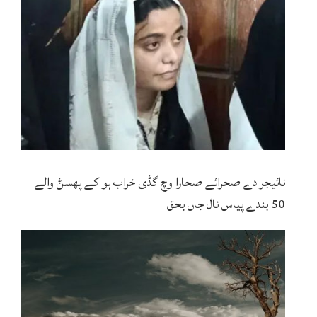
نائیجر دے صحرائے صحارا وچ گڈی خراب ہو کے پھسݨ والے
50 بندے پیاس نال جاں بحق