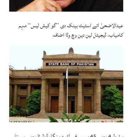
عیدالاضحیٰ اتے اسٹیٹ بینک دی ’’گو کیش لیس‘‘ مہم
کامیاب، ڈیجیٹل لین دین وچ وڈا اضافہ
پیٹرول 4 روپے 45 پیسے فی لٹر مہنگا، ڈیزل 2 روپے سستا