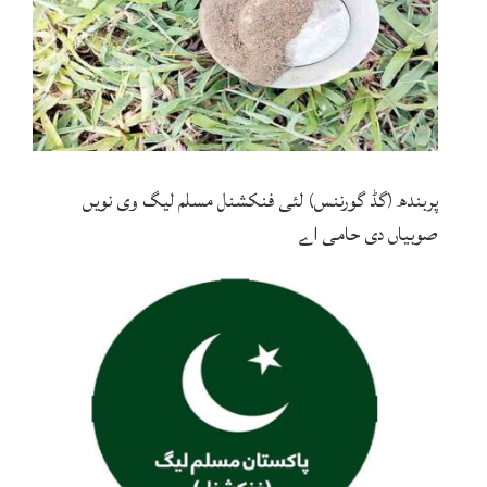
پربندھ (گڈ گورننس) لئی فنکشنل مسلم لیگ وی نویں
صوبیاں دی حامی اے