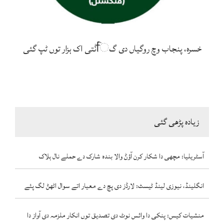
خسرہ، پنجاب وچ روگیاں دی گਿݨتی اک ہزار توں ٹپ گئی
زیادہ پڑھی گئی
آسٹریلیا: مچھی دا شکار کرن آؤݨ والا بندہ شارک دے حملے نال ہلاک
انگلینڈ، نیوزی لینڈ ٹیسٹ: لارڈز دی پچ دے معیار اتے سوال اٹھݨ لگ پئے
منشیات کیس: پنکی دا وائس نوٹ دی تصدیق توں انکار ملزمہ دی آواز دا