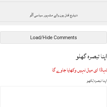
دنیاوچ قتل ہون والے مشہور سیاسی آگُو
Load/Hide Comments
اپنا تبصرہ گھلو
تہاڈا ای میل نہیں وکھایا جاوے گا
اپنا تبصرہ لِکھو