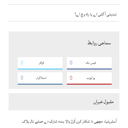
تبدیلی آ گئی اے یا راہ وچ اے؟
سماجی روابط
فیس بک
ٹوئٹر
یو ٹیوب
انسٹاگرام
مقبول خبراں
آسٹریلیا: مچھی دا شکار کرن آؤݨ والا بندہ شارک دے حملے نال ہلاک