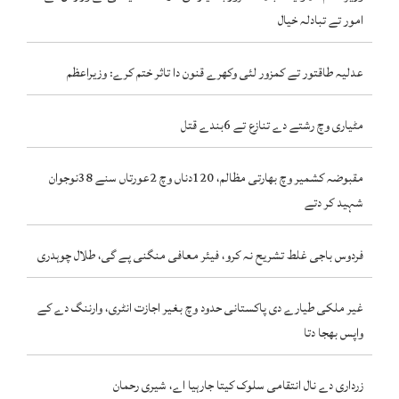
امور تے تبادلہ خیال
عدلیہ طاقتور تے کمزور لئی وکھرے قنون دا تاثر ختم کرے: وزیراعظم
مٹیاری وچ رشتے دے تنازع تے 6بندے قتل
مقبوضہ کشمیر وچ بھارتی مظالم، 120دناں وچ 2عورتاں سنے 38نوجوان
شہید کر دتے
فردوس باجی غلط تشریح نہ کرو، فیئر معافی منگنی پے گی، طلال چوہدری
غیر ملکی طیارے دی پاکستانی حدود وچ بغیر اجازت انٹری، وارننگ دے کے
واپس بھجا دتا
زرداری دے نال انتقامی سلوک کیتا جارہیا اے، شیری رحمان