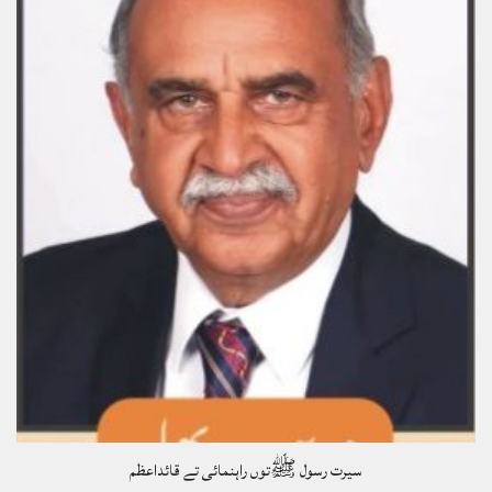
سیرت رسول ﷺتوں راہنمائی تے قائداعظم