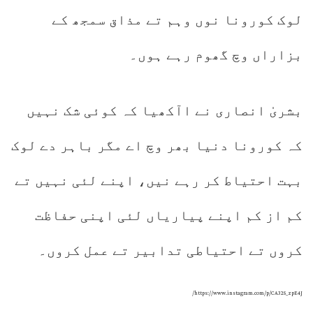
لوک کورونا نوں وہم تے مذاق سمجھ کے
بزاراں وچ گھوم رہے ہوں۔
بشریٰ انصاری نے اآکھیا کہ کوئی شک نہیں
کہ کورونا دنیا بھر وچ اے مگر باہر دے لوک
بہت احتیاط کر رہے نیں، اپنے لئی نہیں تے
کم از کم اپنے پیاریاں لئی اپنی حفاظت
کروں تے احتیاطی تدابیر تے عمل کروں۔
https://www.instagram.com/p/CA32S_zpE4J/