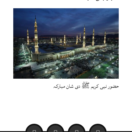
حضور نبی کریم ﷺ دی شان مبارکہ