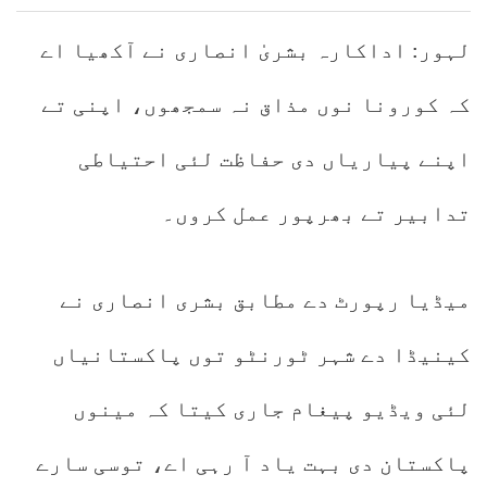
لہور: اداکارہ بشریٰ انصاری نے آکھیا اے
کہ کورونا نوں مذاق نہ سمجھوں، اپنی تے
اپنے پیاریاں دی حفاظت لئی احتیاطی
تدابیر تے بھرپور عمل کروں۔
میڈیا رپورٹ دے مطابق بشری انصاری نے
کینیڈا دے شہر ٹورنٹو توں پاکستانیاں
لئی ویڈیو پیغام جاری کیتا کہ مینوں
پاکستان دی بہت یاد آ رہی اے، توسی سارے