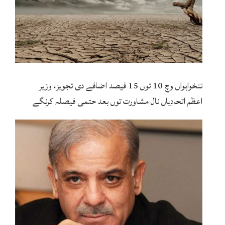
تنخواہواں وچ 10 توں 15 فیصد اضافے دی تجویز، وزیر
اعظم اتحادیاں نال مشاورت توں بعد حتمی فیصلہ کرنگے