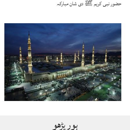
حضور نبی کریم ﷺ دی شان مبارکہ
ہور پڑھو