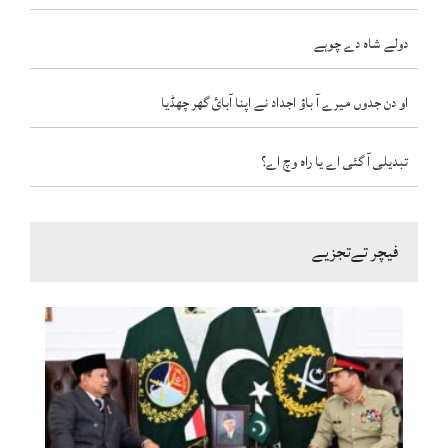
دولے شاہ دے چوہے
او دن جدوں میرے آ باؤ اجداد نے اپنا آبائ گھر چھڈیا
تبدیلی آ گئی اے یا راہ وچ اے؟
فیچر تےتجزیے