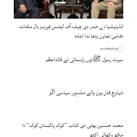
انڈونیشیا دے صدر دی چیف آف ڈیفنس فورسز نال ملقات،
دفاعی تعاون ودھا ندا اعادہ
سیرت رسول ﷺتوں راہنمائی تے قائداعظم
دنیاوچ قتل ہون والے مشہور سیاسی آگُو
محمد حسنین بھٹی دی کتاب ’’کوک پاکستان کوک‘‘ دا
مکھ وکھالی اکٹھ