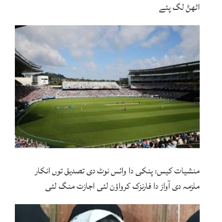
اٹھݨ لگ پئے
منشیات کیس: پنکی دا وائس نوٹ دی تصدیق توں انکار
ملزمہ دی آواز دا فارنزک کرواؤن لئی اجازت منگ لئی