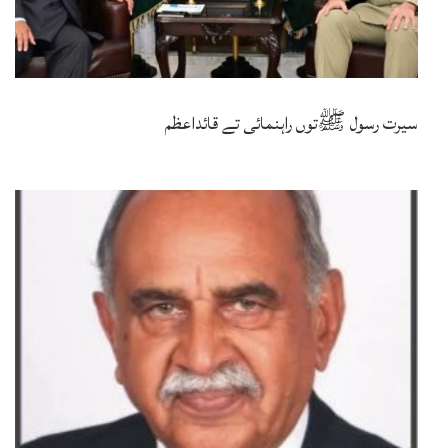
سیرت رسول ﷺتوں راہنمائی تے قائداعظم