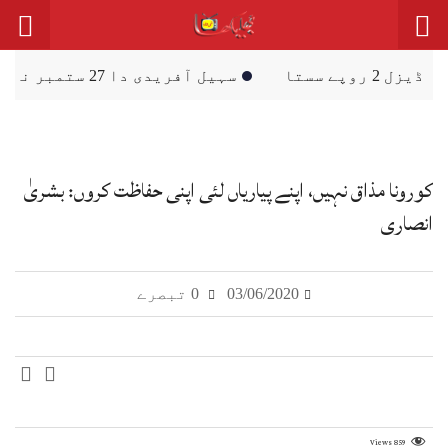
سہیل آفریدی دا 27 ستمبر نوں اسلام آباد احتجاجی مارچ دا اعلان
کورونا مذاق نہیں، اپنے پیاریاں لئی اپنی حفاظت کروں: بشریٰ
انصاری
03/06/2020
0 تبصرے
Views
859