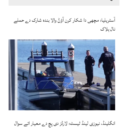
آسٹریلیا: مچھی دا شکار کرن آؤݨ والا بندہ شارک دے حملے
نال ہلاک
انگلینڈ، نیوزی لینڈ ٹیسٹ: لارڈز دی پچ دے معیار اتے سوال