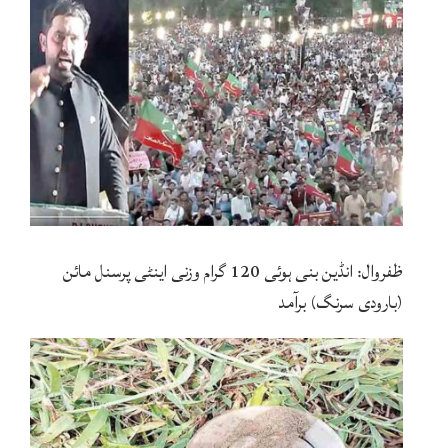
ظفروال: انڈین بنی ہوئی 120 گرام وزنی اینٹی پرسنل مائن
(بارودی سرنگ) برآمد