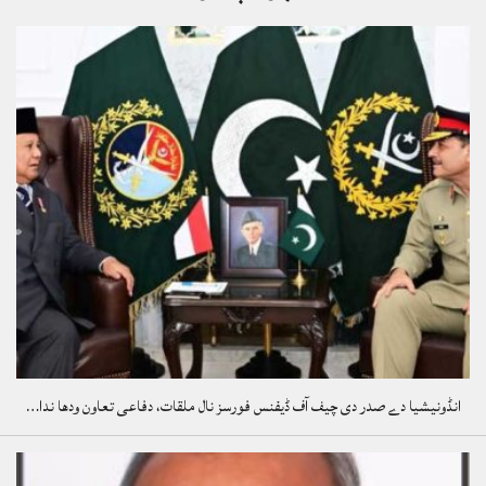
انڈونیشیا دے صدر دی چیف آف ڈیفنس فورسز نال ملقات، دفاعی تعاون ودھا ندا…