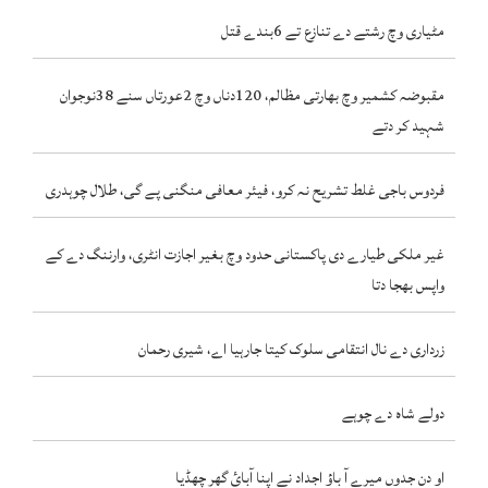
مٹیاری وچ رشتے دے تنازع تے 6بندے قتل
مقبوضہ کشمیر وچ بھارتی مظالم، 120دناں وچ 2عورتاں سنے 38نوجوان
شہید کر دتے
فردوس باجی غلط تشریح نہ کرو، فیئر معافی منگنی پے گی، طلال چوہدری
غیر ملکی طیارے دی پاکستانی حدود وچ بغیر اجازت انٹری، وارننگ دے کے
واپس بھجا دتا
زرداری دے نال انتقامی سلوک کیتا جارہیا اے، شیری رحمان
دولے شاہ دے چوہے
او دن جدوں میرے آ باؤ اجداد نے اپنا آبائ گھر چھڈیا