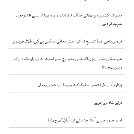
مقبوضہ کشمیر وچ بھارتی مظالم، 120دناں وچ 2عورتاں سنے 38نوجوان
شہید کر دتے
فردوس باجی غلط تشریح نہ کرو، فیئر معافی منگنی پے گی، طلال چوہدری
غیر ملکی طیارے دی پاکستانی حدود وچ بغیر اجازت انٹری، وارننگ دے کے
واپس بھجا دتا
زرداری دے نال انتقامی سلوک کیتا جارہیا اے، شیری رحمان
دولے شاہ دے چوہے
او دن جدوں میرے آ باؤ اجداد نے اپنا آبائ گھر چھڈیا