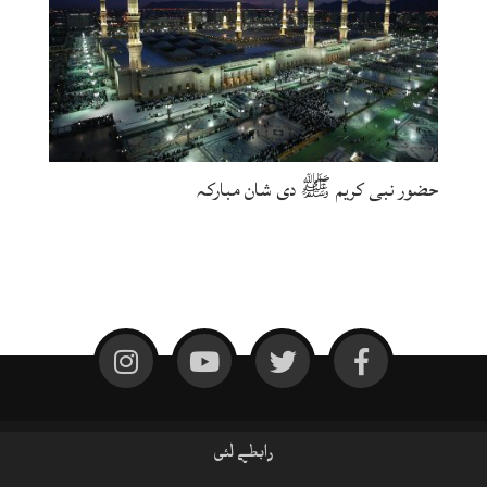
حضور نبی کریم ﷺ دی شان مبارکہ
رابطے لئی