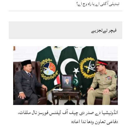
تبدیلی آ گئی اے یا راہ وچ اے؟
فیچر تےتجزیے
انڈونیشیا دے صدر دی چیف آف ڈیفنس فورسز نال ملقات،
دفاعی تعاون ودھا ندا اعادہ