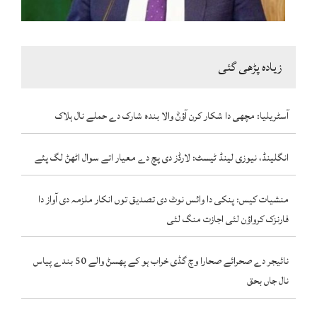
زیادہ پڑھی گئی
آسٹریلیا: مچھی دا شکار کرن آؤݨ والا بندہ شارک دے حملے نال ہلاک
انگلینڈ، نیوزی لینڈ ٹیسٹ: لارڈز دی پچ دے معیار اتے سوال اٹھݨ لگ پئے
منشیات کیس: پنکی دا وائس نوٹ دی تصدیق توں انکار ملزمہ دی آواز دا
فارنزک کرواؤن لئی اجازت منگ لئی
نائیجر دے صحرائے صحارا وچ گڈی خراب ہو کے پھسݨ والے 50 بندے پیاس
نال جاں بحق