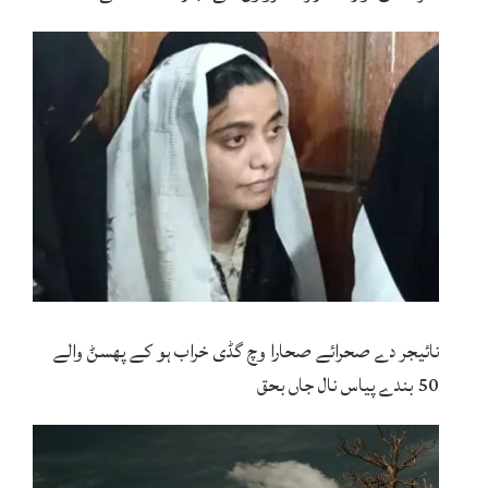
نائیجر دے صحرائے صحارا وچ گڈی خراب ہو کے پھسݨ والے
50 بندے پیاس نال جاں بحق