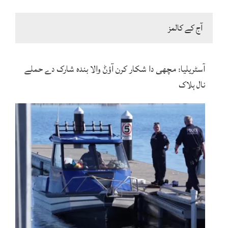
آج کے کالمز
آسٹریلیا: مچھی دا شکار کرن آؤݨ والا بندہ شارک دے حملے
نال ہلاک