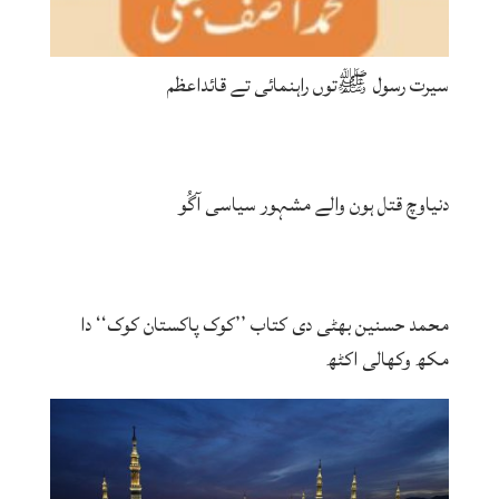
سیرت رسول ﷺتوں راہنمائی تے قائداعظم
دنیاوچ قتل ہون والے مشہور سیاسی آگُو
محمد حسنین بھٹی دی کتاب ’’کوک پاکستان کوک‘‘ دا
مکھ وکھالی اکٹھ