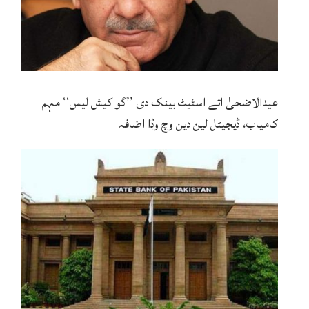
عیدالاضحیٰ اتے اسٹیٹ بینک دی ’’گو کیش لیس‘‘ مہم
کامیاب، ڈیجیٹل لین دین وچ وڈا اضافہ