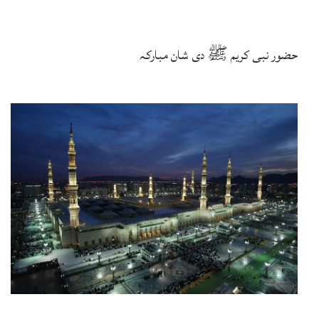
حضور نبی کریم ﷺ دی شان مبارکہ