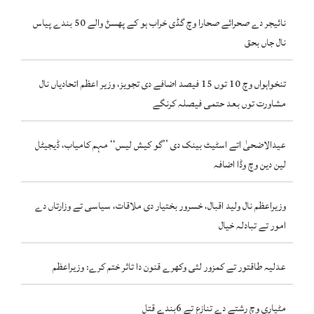
نائیجر دے صحرائے صحارا وچ گڈی خراب ہو کے پھسݨ والے 50 بندے پیاس
نال جاں بحق
تنخواہواں وچ 10 توں 15 فیصد اضافے دی تجویز، وزیر اعظم اتحادیاں نال
مشاورت توں بعد حتمی فیصلہ کرنگے
عیدالاضحیٰ اتے اسٹیٹ بینک دی ’’گو کیش لیس‘‘ مہم کامیاب، ڈیجیٹل
لین دین وچ وڈا اضافہ
وزیراعظم نال ولید اقبال، خسرور بختیار دی ملاقات، سیاسی تے وزارتاں دے
امور تے تبادلہ خیال
عدلیہ طاقتور تے کمزور لئی وکھرے قنون دا تاثر ختم کرے: وزیراعظم
مٹیاری وچ رشتے دے تنازع تے 6بندے قتل