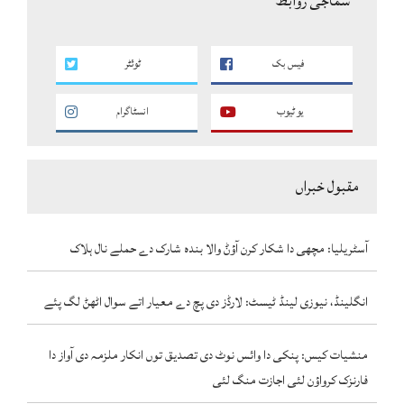
سماجی روابط
فیس بک
ٹوئٹر
یو ٹیوب
انسٹاگرام
مقبول خبراں
آسٹریلیا: مچھی دا شکار کرن آؤݨ والا بندہ شارک دے حملے نال ہلاک
انگلینڈ، نیوزی لینڈ ٹیسٹ: لارڈز دی پچ دے معیار اتے سوال اٹھݨ لگ پئے
منشیات کیس: پنکی دا وائس نوٹ دی تصدیق توں انکار ملزمہ دی آواز دا
فارنزک کرواؤن لئی اجازت منگ لئی