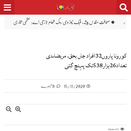
وک تھام لازمی اے: عظمیٰ بخاری
سینیٹ کمیٹی دا کے پی ٹینڈرنگ بے قاعدگیاں اتے
کورونا پاروں32افراد جاں بحق، مریضاںدی
تعداد26ہزار538تک پہنچ گئی
15/11/2020
0 تبصرے
Views
371