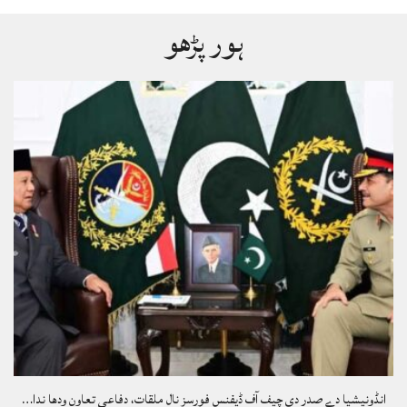
ہور پڑھو
انڈونیشیا دے صدر دی چیف آف ڈیفنس فورسز نال ملقات، دفاعی تعاون ودھا ندا…