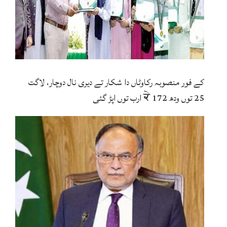
کے فور منصوبہ رکاوٹاں دا شکار تے دیری نال دوچار، لاگت
25 توں ودھ ਕੇ 172 ارب توں اپڑ گئی