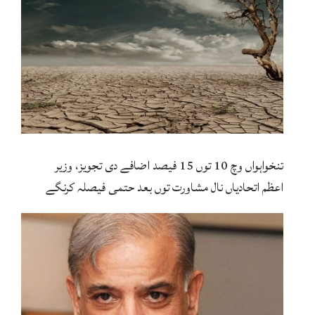
تنخواہواں وچ 10 توں 15 فیصد اضافے دی تجویز، وزیر
اعظم اتحادیاں نال مشاورت توں بعد حتمی فیصلہ کرنگے