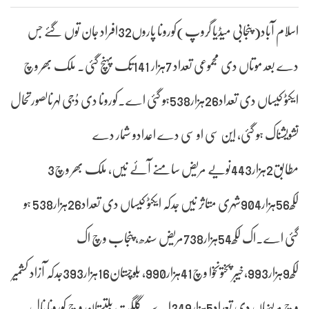
اسلام آباد( پنجابی میڈیا گروپ)کورونا پاروں32افراد جان توں گئے جس
دے بعد موتاں دی مجموعی تعداد 7ہزار 141تک پہنچ گئی۔ ملک بھر وچ
ایکٹو کیساں دی تعداد26ہزار538ہو گئی اے۔کورونا دی دُجی لہرنالصورتحال
تشویشناک ہو گئی، این سی او سی دے اعدادو شمار دے
مطابق2ہزار443نویے مریض سامنے آئے نیں، ملک بھر وچ3
لکھ56ہزار904شہری متاثر نیں جدکہ ایکٹو کیساں دی تعداد26ہزار538 ہو
گئی اے۔اک لکھ54ہزار738مریض سندھ، پنجاب وچ اک
لکھ9ہزار993،خیبر پختونخوا وچ41ہزار990، بلوچستان16ہزار393جدکہ آزاد کشمیر
وچ مریضاں دی تعداد5ہزار349اے۔ گلگت بلتستان وچ کورونا نال