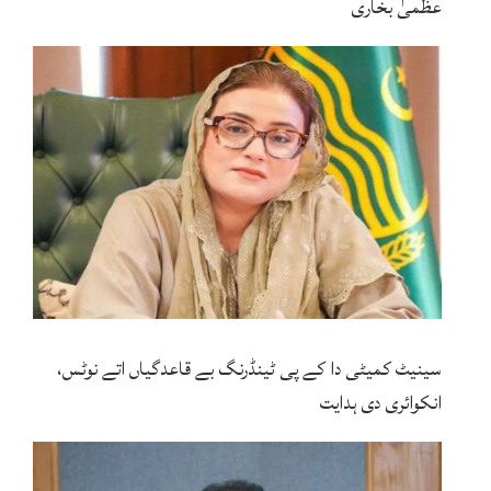
عظمیٰ بخاری
سینیٹ کمیٹی دا کے پی ٹینڈرنگ بے قاعدگیاں اتے نوٹس،
انکوائری دی ہدایت