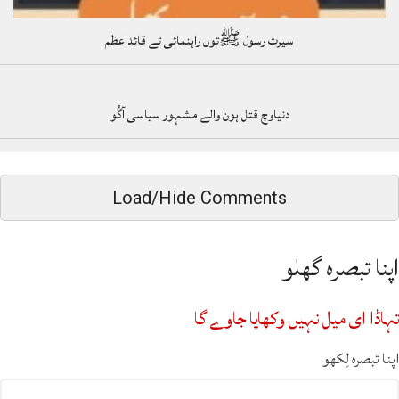
سیرت رسول ﷺتوں راہنمائی تے قائداعظم
دنیاوچ قتل ہون والے مشہور سیاسی آگُو
Load/Hide Comments
اپنا تبصرہ گھلو
تہاڈا ای میل نہیں وکھایا جاوے گا
اپنا تبصرہ لِکھو