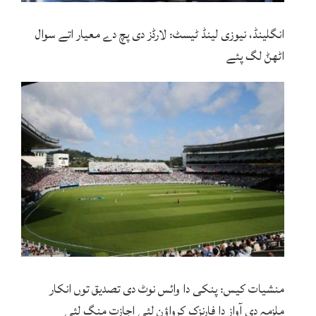
انگلینڈ، نیوزی لینڈ ٹیسٹ: لارڈز دی پچ دے معیار اتے سوال
اٹھݨ لگ پئے
منشیات کیس: پنکی دا وائس نوٹ دی تصدیق توں انکار
ملزمہ دی آواز دا فارنزک کرواؤن لئی اجازت منگ لئی