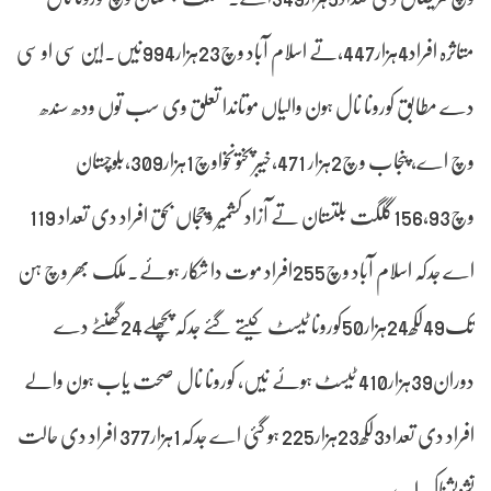
متاثرہ افراد4ہزار447،تے اسلام آباد وچ23ہزار994نیں۔این سی او سی
دے مطابق کورونا نال ہون والیاں موتاںدا تعلق وی سب توں ودھ سندھ
وچ اے، پنجاب وچ2ہزار 471،خیبرپختونخواوچ1ہزار309،بلوچستان
وچ156،93گلگت بلتستان تے آزاد کشمیر وچجاں بحق افراد دی تعداد 119
اے جدکہ اسلام آباد وچ255افراد موت دا شکار ہوئے۔ملک بھر وچ ہن
تک49لکھ24ہزار50کورونا ٹیسٹ کیتے گئے جدکہ پچھلے24گھنٹے دے
دوران39ہزار410 ٹیسٹ ہوئے نیں، کورونا نال صحت یاب ہون والے
افراد دی تعداد3لکھ23ہزار225 ہو گئی اے جدکہ1ہزار377 افراد دی حالت
تشویشناک اے۔