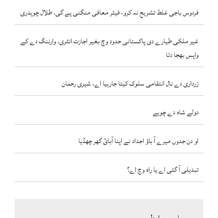
فردوس باجی غلط تشریح نہ کرو، فیئر معافی منگنی پے گی، طلال چوہدری
غیر ملکی طیارے دی پاکستانی حدود وچ بغیر اجازت انٹری، وارننگ دے کے
واپس بھجا دتا
زرداری دے نال انتقامی سلوک کیتا جارہیا اے، شیری رحمان
دولے شاہ دے چوہے
او دن جدوں میرے آ باؤ اجداد نے اپنا آبائ گھر چھڈیا
تبدیلی آ گئی اے یا راہ وچ اے؟