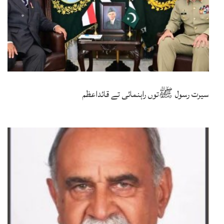
سیرت رسول ﷺتوں راہنمائی تے قائداعظم