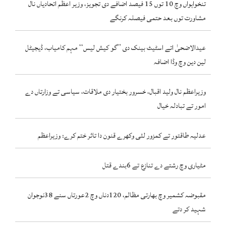
تنخواہواں وچ 10 توں 15 فیصد اضافے دی تجویز، وزیر اعظم اتحادیاں نال
مشاورت توں بعد حتمی فیصلہ کرنگے
عیدالاضحیٰ اتے اسٹیٹ بینک دی ’’گو کیش لیس‘‘ مہم کامیاب، ڈیجیٹل
لین دین وچ وڈا اضافہ
وزیراعظم نال ولید اقبال، خسرور بختیار دی ملاقات، سیاسی تے وزارتاں دے
امور تے تبادلہ خیال
عدلیہ طاقتور تے کمزور لئی وکھرے قنون دا تاثر ختم کرے: وزیراعظم
مٹیاری وچ رشتے دے تنازع تے 6بندے قتل
مقبوضہ کشمیر وچ بھارتی مظالم، 120دناں وچ 2عورتاں سنے 38نوجوان
شہید کر دتے