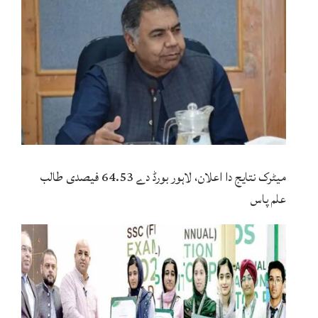
میٹرک نتایج دا اعلان، لاہور بورڈ دے 64.53 فیصدی طالب
علم پاس