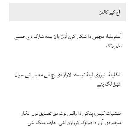
آج کے کالمز
آسٹریلیا: مچھی دا شکار کرن آؤݨ والا بندہ شارک دے حملے
نال ہلاک
انگلینڈ، نیوزی لینڈ ٹیسٹ: لارڈز دی پچ دے معیار اتے سوال
اٹھݨ لگ پئے
منشیات کیس: پنکی دا وائس نوٹ دی تصدیق توں انکار
ملزمہ دی آواز دا فارنزک کرواؤن لئی اجازت منگ لئی