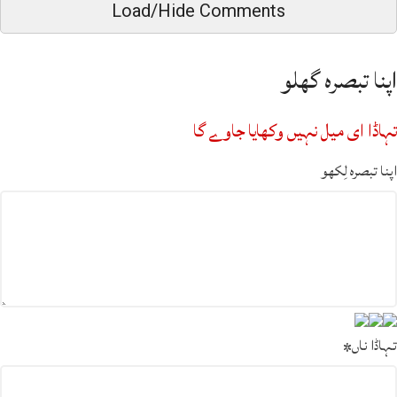
Load/Hide Comments
اپنا تبصرہ گھلو
تہاڈا ای میل نہیں وکھایا جاوے گا
اپنا تبصرہ لِکھو
تہاڈا ناں
*