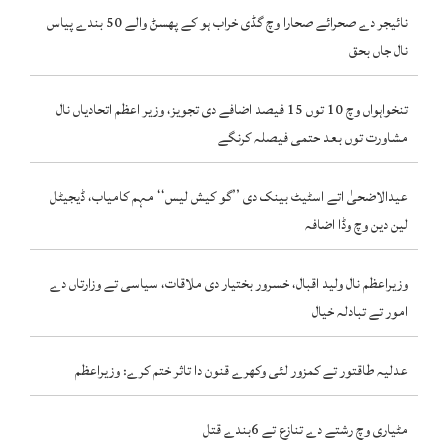
نائیجر دے صحرائے صحارا وچ گڈی خراب ہو کے پھسݨ والے 50 بندے پیاس
نال جاں بحق
تنخواہواں وچ 10 توں 15 فیصد اضافے دی تجویز، وزیر اعظم اتحادیاں نال
مشاورت توں بعد حتمی فیصلہ کرنگے
عیدالاضحیٰ اتے اسٹیٹ بینک دی ’’گو کیش لیس‘‘ مہم کامیاب، ڈیجیٹل
لین دین وچ وڈا اضافہ
وزیراعظم نال ولید اقبال، خسرور بختیار دی ملاقات، سیاسی تے وزارتاں دے
امور تے تبادلہ خیال
عدلیہ طاقتور تے کمزور لئی وکھرے قنون دا تاثر ختم کرے: وزیراعظم
مٹیاری وچ رشتے دے تنازع تے 6بندے قتل