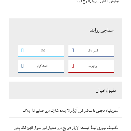
تبدیلی آ گئی اے یا راہ وچ اے؟
سماجی روابط
فیس بک
ٹوئٹر
یو ٹیوب
انسٹاگرام
مقبول خبراں
آسٹریلیا: مچھی دا شکار کرن آؤݨ والا بندہ شارک دے حملے نال ہلاک
انگلینڈ، نیوزی لینڈ ٹیسٹ: لارڈز دی پچ دے معیار اتے سوال اٹھݨ لگ پئے