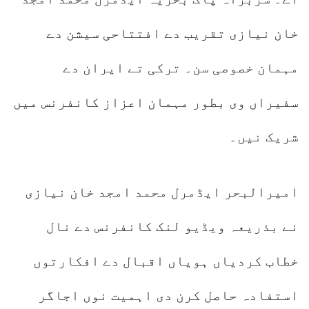
خان نیازی تقریب دے افتتاحی سیشن دے
مہمان خصوصی سن۔ ترکی تے ایران دے
سفیراں وی بطور مہمان اعزاز کانفرنس میں
شریک نیں۔
امیرالبحر ایڈمرل محمد امجد خان نیازی
نے بذریعہ ویڈیو لنک کانفرنس دے نال
خطاب کردیاں ہویاں اقبال دے افکارتوں
استفادہ حاصل کرن دی اہمیت نوں اجاگر