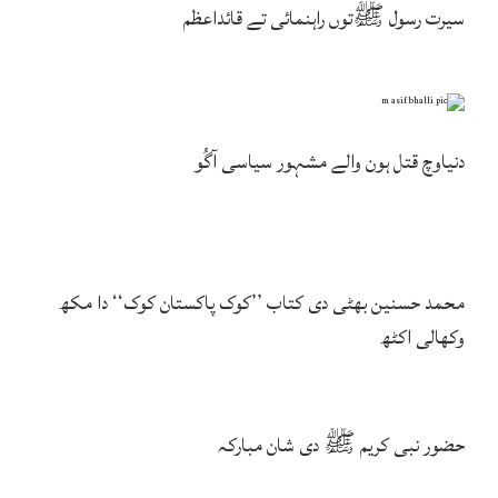
سیرت رسول ﷺتوں راہنمائی تے قائداعظم
دنیاوچ قتل ہون والے مشہور سیاسی آگُو
محمد حسنین بھٹی دی کتاب ’’کوک پاکستان کوک‘‘ دا مکھ
وکھالی اکٹھ
حضور نبی کریم ﷺ دی شان مبارکہ