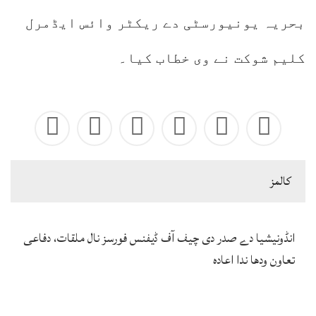
بحریہ یونیورسٹی دے ریکٹر وائس ایڈمرل
کلیم شوکت نے وی خطاب کیا۔
كالمز
انڈونیشیا دے صدر دی چیف آف ڈیفنس فورسز نال ملقات، دفاعی
تعاون ودھا ندا اعادہ