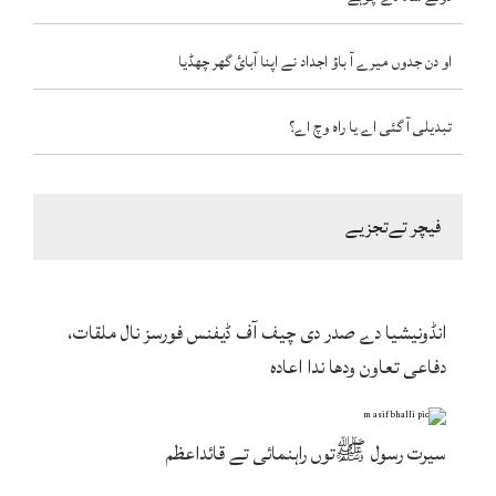
او دن جدوں میرے آ باؤ اجداد نے اپنا آبائ گھر چھڈیا
تبدیلی آ گئی اے یا راہ وچ اے؟
فیچر تےتجزیے
انڈونیشیا دے صدر دی چیف آف ڈیفنس فورسز نال ملقات،
دفاعی تعاون ودھا ندا اعادہ
سیرت رسول ﷺتوں راہنمائی تے قائداعظم