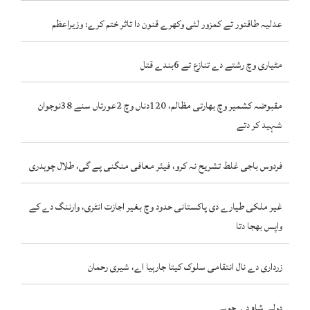
عدلیہ طاقتور تے کمزور لئی وکھرے قنون دا تاثر ختم کرے: وزیراعظم
مٹیاری وچ رشتے دے تنازع تے 6بندے قتل
مقبوضہ کشمیر وچ بھارتی مظالم، 120دناں وچ 2عورتاں سنے 38نوجوان
شہید کر دتے
فردوس باجی غلط تشریح نہ کرو، فیئر معافی منگنی پے گی، طلال چوہدری
غیر ملکی طیارے دی پاکستانی حدود وچ بغیر اجازت انٹری، وارننگ دے کے
واپس بھجا دتا
زرداری دے نال انتقامی سلوک کیتا جارہیا اے، شیری رحمان
دولے شاہ دے چوہے