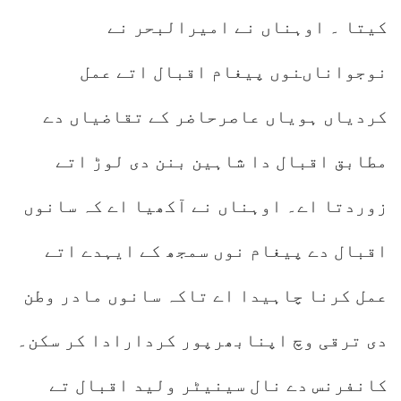
کیتا ۔ اوہناں نے امیرالبحر نے
نوجواناںنوں پیغام اقبال اتے عمل
کردیاں ہویاں عاصرحاضر کے تقاضیاں دے
مطابق اقبال دا شاہین بنن دی لوڑ اتے
زوردتا اے۔ اوہناں نے آکھیا اے کہ سانوں
اقبال دے پیغام نوں سمجھ کے ایہدے اتے
عمل کرنا چاہیدا اے تاکہ سانوں مادر وطن
دی ترقی وچ اپنابھرپور کردارادا کر سکن۔
کانفرنس دے نال سینیٹر ولید اقبال تے