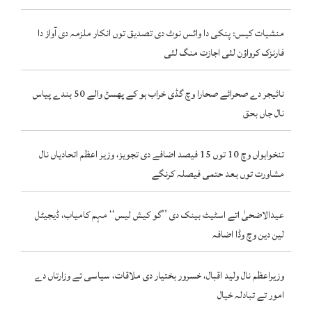
منشیات کیس: پنکی دا وائس نوٹ دی تصدیق توں انکار ملزمہ دی آواز دا
فارنزک کرواؤن لئی اجازت منگ لئی
نائیجر دے صحرائے صحارا وچ گڈی خراب ہو کے پھسݨ والے 50 بندے پیاس
نال جاں بحق
تنخواہواں وچ 10 توں 15 فیصد اضافے دی تجویز، وزیر اعظم اتحادیاں نال
مشاورت توں بعد حتمی فیصلہ کرنگے
عیدالاضحیٰ اتے اسٹیٹ بینک دی ’’گو کیش لیس‘‘ مہم کامیاب، ڈیجیٹل
لین دین وچ وڈا اضافہ
وزیراعظم نال ولید اقبال، خسرور بختیار دی ملاقات، سیاسی تے وزارتاں دے
امور تے تبادلہ خیال