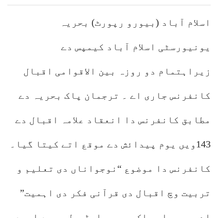
اسلام آباد (بیورو رپورٹ) بحریہ
یونیورسٹی اسلام آباد کیمپس دے
زیراہتمام دو روزہ بین الاقوامی اقبال
کانفرنس جاری اے ۔ ترجمان پاک بحریہ دے
مطابق کانفرنس دا انعقاد علامہ اقبال دے
143ویں یوم پیدائش دے موقع اتے کیتا گیا۔
کانفرنس دا موضوع “نوجواناں دی تعلیم و
تربیت وچ اقبال دی قرآنی فکر دی اہمیت”
اے۔ سربراہ پاک بحریہ ایڈمرل محمد امجد