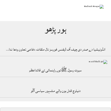
ہور پڑھو
انڈونیشیا دے صدر دی چیف آف ڈیفنس فورسز نال ملقات، دفاعی تعاون ودھا ندا…
سیرت رسول ﷺتوں راہنمائی تے قائداعظم
دنیاوچ قتل ہون والے مشہور سیاسی آگُو