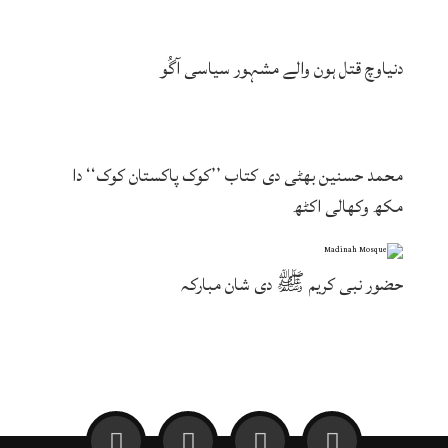
دنیاوچ قتل ہون والے مشہور سیاسی آگُو
محمد حسنین بھٹی دی کتاب ’’کوک پاکستان کوک‘‘ دا
مکھ وکھالی اکٹھ
حضور نبی کریم ﷺ دی شان مبارکہ