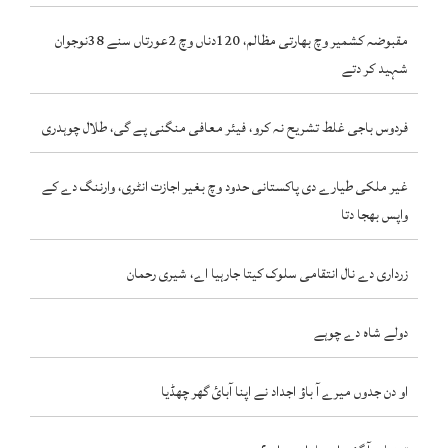
مقبوضہ کشمیر وچ بھارتی مظالم، 120دناں وچ 2عورتاں سنے 38نوجوان
شہید کر دتے
فردوس باجی غلط تشریح نہ کرو، فیئر معافی منگنی پے گی، طلال چوہدری
غیر ملکی طیارے دی پاکستانی حدود وچ بغیر اجازت انٹری، وارننگ دے کے
واپس بھجا دتا
زرداری دے نال انتقامی سلوک کیتا جارہیا اے، شیری رحمان
دولے شاہ دے چوہے
او دن جدوں میرے آ باؤ اجداد نے اپنا آبائ گھر چھڈیا