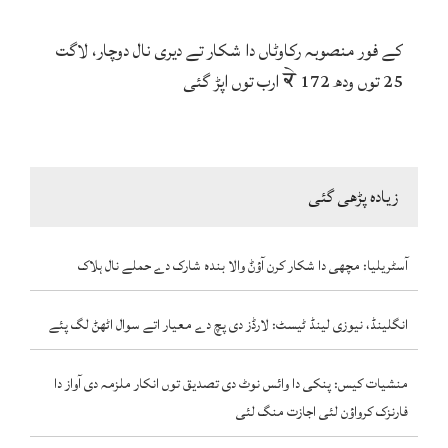
کے فور منصوبہ رکاوٹاں دا شکار تے دیری نال دوچار، لاگت
25 توں ودھ ਕੇ 172 ارب توں اپڑ گئی
زیادہ پڑھی گئی
آسٹریلیا: مچھی دا شکار کرن آؤݨ والا بندہ شارک دے حملے نال ہلاک
انگلینڈ، نیوزی لینڈ ٹیسٹ: لارڈز دی پچ دے معیار اتے سوال اٹھݨ لگ پئے
منشیات کیس: پنکی دا وائس نوٹ دی تصدیق توں انکار ملزمہ دی آواز دا
فارنزک کرواؤن لئی اجازت منگ لئی