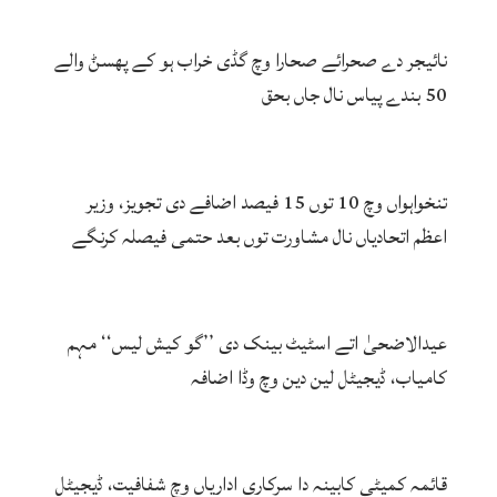
نائیجر دے صحرائے صحارا وچ گڈی خراب ہو کے پھسݨ والے
50 بندے پیاس نال جاں بحق
تنخواہواں وچ 10 توں 15 فیصد اضافے دی تجویز، وزیر
اعظم اتحادیاں نال مشاورت توں بعد حتمی فیصلہ کرنگے
عیدالاضحیٰ اتے اسٹیٹ بینک دی ’’گو کیش لیس‘‘ مہم
کامیاب، ڈیجیٹل لین دین وچ وڈا اضافہ
قائمہ کمیٹی کابینہ دا سرکاری اداریاں وچ شفافیت، ڈیجیٹل