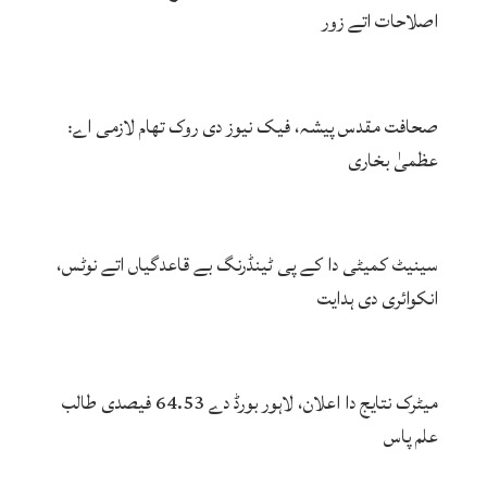
اصلاحات اتے زور
صحافت مقدس پیشہ، فیک نیوز دی روک تھام لازمی اے:
عظمیٰ بخاری
سینیٹ کمیٹی دا کے پی ٹینڈرنگ بے قاعدگیاں اتے نوٹس،
انکوائری دی ہدایت
میٹرک نتایج دا اعلان، لاہور بورڈ دے 64.53 فیصدی طالب
علم پاس