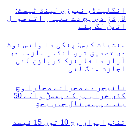
انگلینڈ، نیوزی لینڈ ٹیسٹ:
لارڈز دی پچ دے معیار اتے سوال
اٹھݨ لگ پئے
منشیات کیس: پنکی دا وائس نوٹ
دی تصدیق توں انکار ملزمہ دی
آواز دا فارنزک کرواؤن لئی
اجازت منگ لئی
نائیجر دے صحرائے صحارا وچ
گڈی خراب ہو کے پھسݨ والے 50
بندے پیاس نال جاں بحق
تنخواہواں وچ 10 توں 15 فیصد