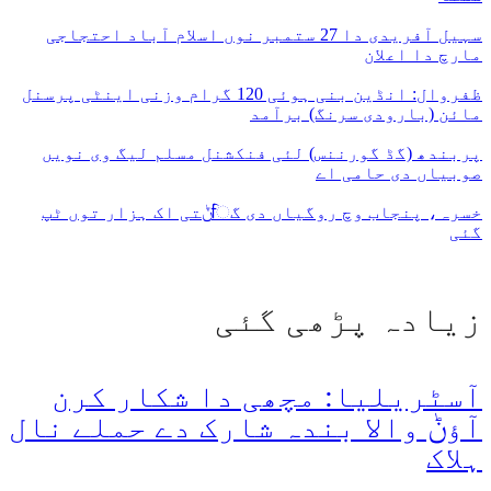
سہیل آفریدی دا 27 ستمبر نوں اسلام آباد احتجاجی
مارچ دا اعلان
ظفروال: انڈین بنی ہوئی 120 گرام وزنی اینٹی پرسنل
مائن (بارودی سرنگ) برآمد
پربندھ (گڈ گورننس) لئی فنکشنل مسلم لیگ وی نویں
صوبیاں دی حامی اے
خسرہ، پنجاب وچ روگیاں دی گਿݨتی اک ہزار توں ٹپ
گئی
زیادہ پڑھی گئی
آسٹریلیا: مچھی دا شکار کرن
آؤݨ والا بندہ شارک دے حملے نال
ہلاک