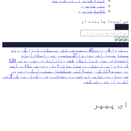
تمام شاعراں دی فہرست
نئی شاعری
کلاسک شاعری
جو لبھنا چاہندے او
اہم خبراں
پیٹرول 4 روپے 45 پیسے فی لٹر مہنگا، ڈیزل 2 روپے
سستا
سہیل آفریدی دا 27 ستمبر نوں اسلام آباد
احتجاجی مارچ دا اعلان
ظفروال: انڈین بنی ہوئی 120
گرام وزنی اینٹی پرسنل مائن (بارودی سرنگ) برآمد
پربندھ (گڈ گورننس) لئی فنکشنل مسلم لیگ وی نویں
صوبیاں دی حامی اے
خسرہ، پنجاب وچ روگیاں دی گਿݨتی
اک ہزار توں ٹپ گئی
ای پیپر