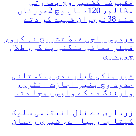
مقبوضہ کشمیر وچ بھارتی
مظالم، 120دناں وچ 2عورتاں
سنے 38نوجوان شہید کر دتے
فردوس باجی غلط تشریح نہ کرو،
فیئر معافی منگنی پے گی، طلال
چوہدری
غیر ملکی طیارے دی پاکستانی
حدود وچ بغیر اجازت انٹری،
وارننگ دے کے واپس بھجا دتا
زرداری دے نال انتقامی سلوک
کیتا جارہیا اے، شیری رحمان