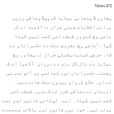
Views
472
پشاور ( پنجابی میڈیا گروپ) وفاقی وزیر
برائے اطلاعات شبلی فراز داآکھنا اے کہ
ماضی وچ کمزور طبقے لئی کجھ نہیں کیتا
گیا۔ ‘ماضی وچ مقروض ملک دے حکمراناں نے
شاہ خرچی کیتیاںشبلی فراز نے پشاور وچ
میڈیا دے نال گل بات دے دوران ٰآکھیا اے کہ
پچھلے حکمراناں نوں کھانسی وی آئوندی سی
تے اوہ علاج کروان بیرون ملک جاندے سن۔
اوہناں نے معاشی طور تے ک مزور طبقے لئی
کجھ نہیں کیتا۔ ایہہ لوکائی قانون توں نسے
ہوئے نیں۔ خود نوں قانون توں بالاتر سمجھدے