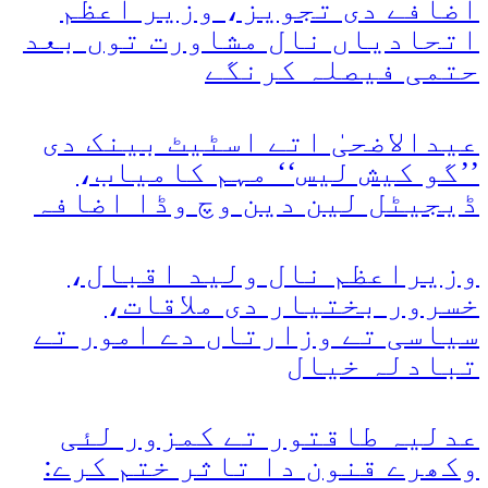
اضافے دی تجویز، وزیر اعظم
اتحادیاں نال مشاورت توں بعد
حتمی فیصلہ کرنگے
عیدالاضحیٰ اتے اسٹیٹ بینک دی
’’گو کیش لیس‘‘ مہم کامیاب،
ڈیجیٹل لین دین وچ وڈا اضافہ
وزیراعظم نال ولید اقبال،
خسرور بختیار دی ملاقات،
سیاسی تے وزارتاں دے امور تے
تبادلہ خیال
عدلیہ طاقتور تے کمزور لئی
وکھرے قنون دا تاثر ختم کرے: