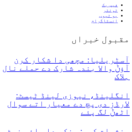
فیس بک
ٹوئٹر
یو ٹیوب
انسٹاگرام
مقبول خبراں
آسٹریلیا: مچھی دا شکار کرن
آؤݨ والا بندہ شارک دے حملے نال
ہلاک
انگلینڈ، نیوزی لینڈ ٹیسٹ:
لارڈز دی پچ دے معیار اتے سوال
اٹھݨ لگ پئے
منشیات کیس: پنکی دا وائس نوٹ