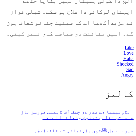
انج دا کوئی ہسپتال نہیں بنایا جتھے
ایہناں لوکائی دا علاج ہو سکے۔ شبلی فراز
نے مزیدآکھیا اے کہ سینیٹ چنائو شفاف ہون
گے۔ اسیں منافقت دی سیاست کدی نہیں کیتی۔
Like
Love
Haha
Shocked
Sad
Angry
كالمز
انڈونیشیا دے صدر دی چیف آف ڈیفنس فورسز نال
ملقات، دفاعی تعاون ودھا ندا اعادہ
سیرت رسول ﷺتوں راہنمائی تے قائداعظم