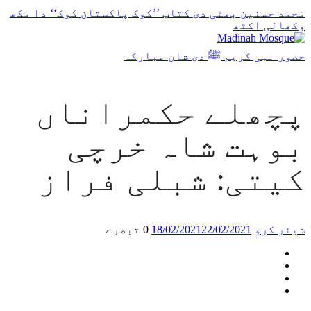
محمد حسنین بھٹی دی کتاب ’’کوک پاکستان کوک‘‘ دا مکھ
وکھالی اکٹھ
حضور نبی کریم ﷺ دی شان مبارکہ
پچھلے حکمراناں
بوہت شاہ خرچی
کیتی: شبلی فراز
شیئر کرو
22/02/2021
18/02/2021
0 تبصرے