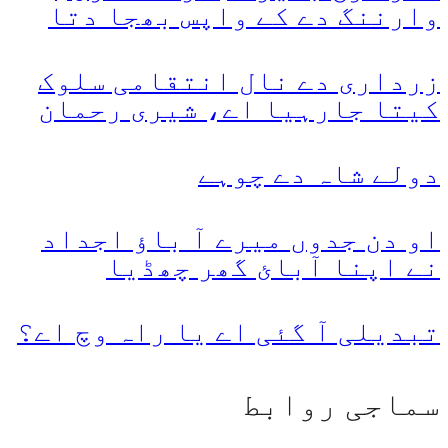
وارننگ دے کے واپس بھجا دتا
زرداری دے نال انتقامی سلوک
کیتا جارہیا اے، شیری رحمان
دولے شاہ دے چوہے
او دن جدوں میرے آ باؤ اجداد
نے اپنا آبائ گھر چھڈیا
تبدیلی آ گئی اے یا راہ وچ اے؟
سماجی روابط