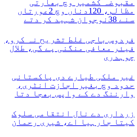
مقبوضہ کشمیر وچ بھارتی
مظالم، 120دناں وچ 2عورتاں
سنے 38نوجوان شہید کر دتے
فردوس باجی غلط تشریح نہ کرو،
فیئر معافی منگنی پے گی، طلال
چوہدری
غیر ملکی طیارے دی پاکستانی
حدود وچ بغیر اجازت انٹری،
وارننگ دے کے واپس بھجا دتا
زرداری دے نال انتقامی سلوک
کیتا جارہیا اے، شیری رحمان