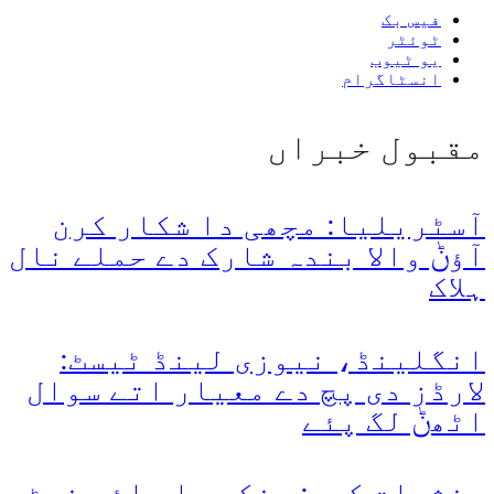
فیس بک
ٹوئٹر
یو ٹیوب
انسٹاگرام
مقبول خبراں
آسٹریلیا: مچھی دا شکار کرن
آؤݨ والا بندہ شارک دے حملے نال
ہلاک
انگلینڈ، نیوزی لینڈ ٹیسٹ:
لارڈز دی پچ دے معیار اتے سوال
اٹھݨ لگ پئے
منشیات کیس: پنکی دا وائس نوٹ