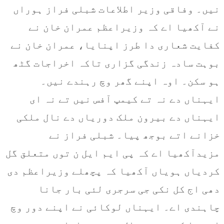
نیں۔ وفاقی وزیر اطلاعات شبلی فراز ہوراں
نے آکھیا اے کہ وزیراعظم عمران خان نے
کفایت شعاری دا طرز اپنایا، عمران خان نے
بوہت سادہ زندگی گزاری تاکہ اخراجات گٹھ
ہو سکن۔ اوہ اپنے گھر وچ رہندے نیں۔
ایہناں دے نہ تے کیمپ آفس نیں تے نہ ای
ایہناں دے بیرون ملک دوریاں دے نال ملکی
خزانے اتے بوجھ پیا۔ شبلی فراز نے
مزیدآکھیا اے کہ پی ایم ایل ن توں متعلق گل
کردیاں ہویاں آکھیا کہ پچھلے وزیراعظم دی
دھی اج کل نکی جی سرجری لئی بار جانا
چاہندی اے۔ ایہناں لوکائی نے اپنے دور وچ