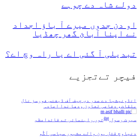
دولے شاہ دے چوہے
او دن جدوں میرے آ باؤ اجداد
نے اپنا آبائ گھر چھڈیا
تبدیلی آ گئی اے یا راہ وچ اے؟
فیچر تےتجزیے
انڈونیشیا دے صدر دی چیف آف ڈیفنس فورسز نال
ملقات، دفاعی تعاون ودھا ندا اعادہ
سیرت رسول ﷺتوں راہنمائی تے قائداعظم
دنیاوچ قتل ہون والے مشہور سیاسی آگُو