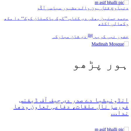
دنیاوچ قتل ہون والے مشہور سیاسی آگُو
محمد حسنین بھٹی دی کتاب ’’کوک پاکستان کوک‘‘ دا مکھ
وکھالی اکٹھ
حضور نبی کریم ﷺ دی شان مبارکہ
ہور پڑھو
انڈونیشیا دے صدر دی چیف آف ڈیفنس
فورسز نال ملقات، دفاعی تعاون ودھا
ندا…