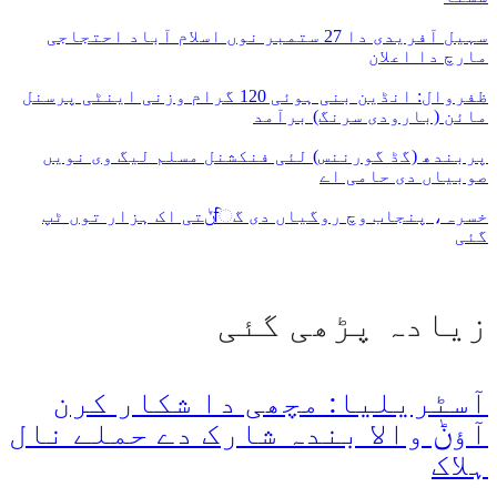
سہیل آفریدی دا 27 ستمبر نوں اسلام آباد احتجاجی
مارچ دا اعلان
ظفروال: انڈین بنی ہوئی 120 گرام وزنی اینٹی پرسنل
مائن (بارودی سرنگ) برآمد
پربندھ (گڈ گورننس) لئی فنکشنل مسلم لیگ وی نویں
صوبیاں دی حامی اے
خسرہ، پنجاب وچ روگیاں دی گਿݨتی اک ہزار توں ٹپ
گئی
زیادہ پڑھی گئی
آسٹریلیا: مچھی دا شکار کرن
آؤݨ والا بندہ شارک دے حملے نال
ہلاک