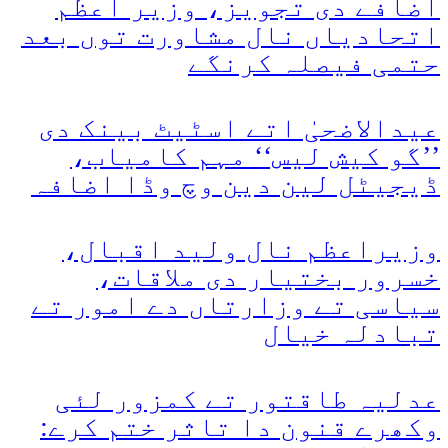
اضافے دی تجویز، وزیر اعظم
اتحادیاں نال مشاورت توں بعد
حتمی فیصلہ کرنگے
عیدالاضحیٰ اتے اسٹیٹ بینک دی
’’گو کیش لیس‘‘ مہم کامیاب،
ڈیجیٹل لین دین وچ وڈا اضافہ
وزیراعظم نال ولید اقبال،
خسرور بختیار دی ملاقات،
سیاسی تے وزارتاں دے امور تے
تبادلہ خیال
عدلیہ طاقتور تے کمزور لئی
وکھرے قنون دا تاثر ختم کرے: