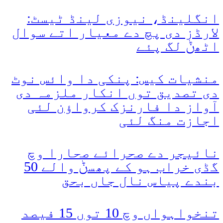
انگلینڈ، نیوزی لینڈ ٹیسٹ:
لارڈز دی پچ دے معیار اتے سوال
اٹھݨ لگ پئے
منشیات کیس: پنکی دا وائس نوٹ
دی تصدیق توں انکار ملزمہ دی
آواز دا فارنزک کرواؤن لئی
اجازت منگ لئی
نائیجر دے صحرائے صحارا وچ
گڈی خراب ہو کے پھسݨ والے 50
بندے پیاس نال جاں بحق
تنخواہواں وچ 10 توں 15 فیصد