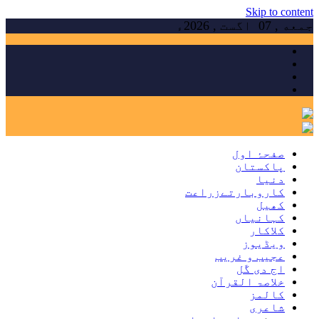
Skip to content
جمعه , 07 اگست , 2026ء
صفحۂ اول
پاکستان
دنیا
کاروبارتےزراعت
کھیل
کہانیاں
کلاکار
ویڈیوز
عجیب و غریب
اج دی گَل
خلاصۃ القرآن
کالمز
شاعری