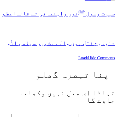
سیرت رسول ﷺتوں راہنمائی تے قائداعظم
دنیاوچ قتل ہون والے مشہور سیاسی آگُو
Load/Hide Comments
اپنا تبصرہ گھلو
تہاڈا ای میل نہیں وکھایا
جاوے گا