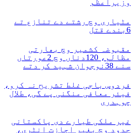
وزیراعظم
مٹیاری وچ رشتے دے تنازع تے
6بندے قتل
مقبوضہ کشمیر وچ بھارتی
مظالم، 120دناں وچ 2عورتاں
سنے 38نوجوان شہید کر دتے
فردوس باجی غلط تشریح نہ کرو،
فیئر معافی منگنی پے گی، طلال
چوہدری
غیر ملکی طیارے دی پاکستانی
حدود وچ بغیر اجازت انٹری،