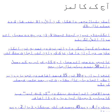
آج کے کالمز
آسٹریلیا: مچھی دا شکار کرن آؤݨ والا بندہ شارک دے
حملے نال ہلاک
انگلینڈ، نیوزی لینڈ ٹیسٹ: لارڈز دی پچ دے معیار اتے
سوال اٹھݨ لگ پئے
منشیات کیس: پنکی دا وائس نوٹ دی تصدیق توں انکار
ملزمہ دی آواز دا فارنزک کرواؤن لئی اجازت منگ لئی
نائیجر دے صحرائے صحارا وچ گڈی خراب ہو کے پھسݨ
والے 50 بندے پیاس نال جاں بحق
تنخواہواں وچ 10 توں 15 فیصد اضافے دی تجویز، وزیر
اعظم اتحادیاں نال مشاورت توں بعد حتمی فیصلہ
کرنگے
عیدالاضحیٰ اتے اسٹیٹ بینک دی ’’گو کیش لیس‘‘ مہم
کامیاب، ڈیجیٹل لین دین وچ وڈا اضافہ
پیٹرول 4 روپے 45 پیسے فی لٹر مہنگا، ڈیزل 2 روپے
سستا