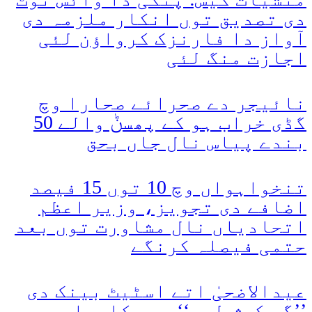
دی تصدیق توں انکار ملزمہ دی
آواز دا فارنزک کرواؤن لئی
اجازت منگ لئی
نائیجر دے صحرائے صحارا وچ
گڈی خراب ہو کے پھسݨ والے 50
بندے پیاس نال جاں بحق
تنخواہواں وچ 10 توں 15 فیصد
اضافے دی تجویز، وزیر اعظم
اتحادیاں نال مشاورت توں بعد
حتمی فیصلہ کرنگے
عیدالاضحیٰ اتے اسٹیٹ بینک دی
’’گو کیش لیس‘‘ مہم کامیاب،