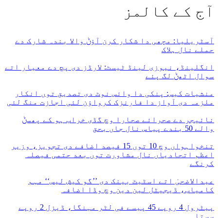
آج کے کالمز
آسٹریلیا: مچھی دا شکار کرن آؤݨ والا بندہ شارک دے
حملے نال ہلاک
انگلینڈ، نیوزی لینڈ ٹیسٹ: لارڈز دی پچ دے معیار اتے
سوال اٹھݨ لگ پئے
منشیات کیس: پنکی دا وائس نوٹ دی تصدیق توں انکار
ملزمہ دی آواز دا فارنزک کرواؤن لئی اجازت منگ لئی
نائیجر دے صحرائے صحارا وچ گڈی خراب ہو کے پھسݨ
والے 50 بندے پیاس نال جاں بحق
تنخواہواں وچ 10 توں 15 فیصد اضافے دی تجویز، وزیر
اعظم اتحادیاں نال مشاورت توں بعد حتمی فیصلہ
کرنگے
عیدالاضحیٰ اتے اسٹیٹ بینک دی ’’گو کیش لیس‘‘ مہم
کامیاب، ڈیجیٹل لین دین وچ وڈا اضافہ
پیٹرول 4 روپے 45 پیسے فی لٹر مہنگا، ڈیزل 2 روپے
سستا