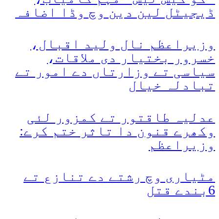
ڈیجیٹل لین دین وچ وڈا اضافہ
وزیراعظم نال ولید اقبال،
خسرور بختیار دی ملاقات،
سیاسی تے وزارتاں دے امور تے
تبادلہ خیال
عدلیہ طاقتور تے کمزور لئی
وکھرے قنون دا تاثر ختم کرے:
وزیراعظم
مٹیاری وچ رشتے دے تنازع تے
6بندے قتل