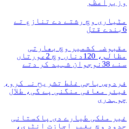
وزیراعظم
مٹیاری وچ رشتے دے تنازع تے
6بندے قتل
مقبوضہ کشمیر وچ بھارتی
مظالم، 120دناں وچ 2عورتاں
سنے 38نوجوان شہید کر دتے
فردوس باجی غلط تشریح نہ کرو،
فیئر معافی منگنی پے گی، طلال
چوہدری
غیر ملکی طیارے دی پاکستانی
حدود وچ بغیر اجازت انٹری،