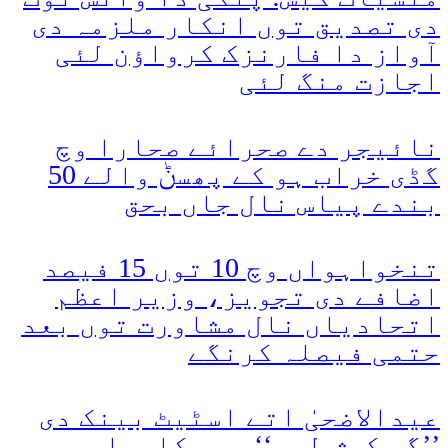
دی تصدیق توں انکار ملزمہ دی
آواز دا فارنزک کرواؤن لئی
اجازت منگ لئی
نائیجر دے صحرائے صحارا وچ
گڈی خراب ہو کے پھسݨ والے 50
بندے پیاس نال جاں بحق
تنخواہواں وچ 10 توں 15 فیصد
اضافے دی تجویز، وزیر اعظم
اتحادیاں نال مشاورت توں بعد
حتمی فیصلہ کرنگے
عیدالاضحیٰ اتے اسٹیٹ بینک دی
’’گو کیش لیس‘‘ مہم کامیاب،