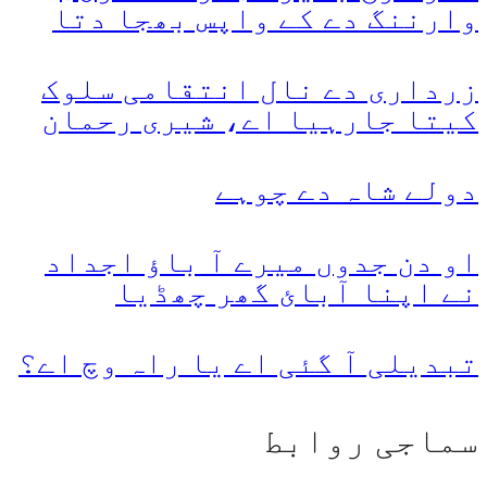
وارننگ دے کے واپس بھجا دتا
زرداری دے نال انتقامی سلوک
کیتا جارہیا اے، شیری رحمان
دولے شاہ دے چوہے
او دن جدوں میرے آ باؤ اجداد
نے اپنا آبائ گھر چھڈیا
تبدیلی آ گئی اے یا راہ وچ اے؟
سماجی روابط