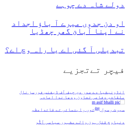
دولے شاہ دے چوہے
او دن جدوں میرے آ باؤ اجداد
نے اپنا آبائ گھر چھڈیا
تبدیلی آ گئی اے یا راہ وچ اے؟
فیچر تےتجزیے
انڈونیشیا دے صدر دی چیف آف ڈیفنس فورسز نال
ملقات، دفاعی تعاون ودھا ندا اعادہ
سیرت رسول ﷺتوں راہنمائی تے قائداعظم
دنیاوچ قتل ہون والے مشہور سیاسی آگُو