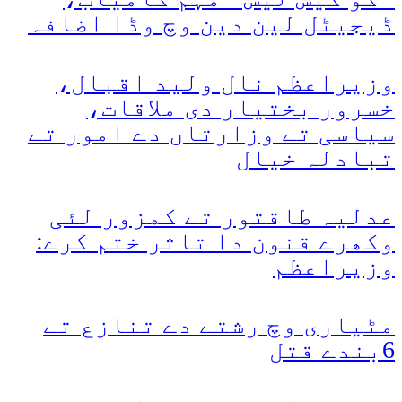
ڈیجیٹل لین دین وچ وڈا اضافہ
وزیراعظم نال ولید اقبال،
خسرور بختیار دی ملاقات،
سیاسی تے وزارتاں دے امور تے
تبادلہ خیال
عدلیہ طاقتور تے کمزور لئی
وکھرے قنون دا تاثر ختم کرے:
وزیراعظم
مٹیاری وچ رشتے دے تنازع تے
6بندے قتل