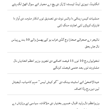
انگلینڈ، نیوزی لینڈ ٹیسٹ: لارڈز دی پچ دے معیار اتے سوال اٹھݨ لگ پئے
منشیات کیس: پنکی دا وائس نوٹ دی تصدیق توں انکار ملزمہ دی آواز دا
فارنزک کرواؤن لئی اجازت منگ لئی
نائیجر دے صحرائے صحارا وچ گڈی خراب ہو کے پھسݨ والے 50 بندے پیاس
نال جاں بحق
تنخواہواں وچ 10 توں 15 فیصد اضافے دی تجویز، وزیر اعظم اتحادیاں نال
مشاورت توں بعد حتمی فیصلہ کرنگے
عیدالاضحیٰ اتے اسٹیٹ بینک دی ’’گو کیش لیس‘‘ مہم کامیاب، ڈیجیٹل
لین دین وچ وڈا اضافہ
وزیراعظم نال ولید اقبال، خسرور بختیار دی ملاقات، سیاسی تے وزارتاں دے