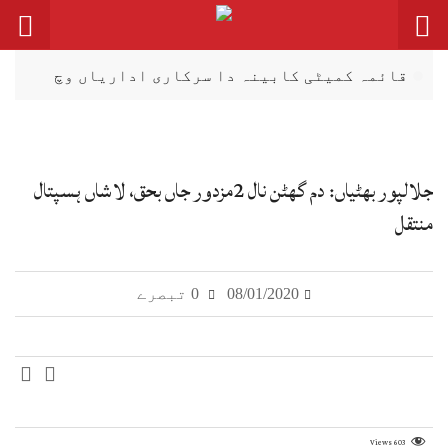
قائمہ کمیٹی کابینہ دا سرکاری اداریاں وچ
شفافیت، ڈیجیٹل اصلاحات اتے زور
صحافت مقدس پیشہ، فیک نیوز دی روک تھام
لازمی اے: عظمیٰ بخاری
جلالپور بھٹیاں: دم گھٹن نال 2مزدور جاں بحق، لاشاں ہسپتال
سینیٹ کمیٹی دا کے پی ٹینڈرنگ بے قاعدگیاں
منتقل
اتے نوٹس، انکوائری دی ہدایت
میٹرک نتایج دا اعلان، لاہور بورڈ دے 64.53
08/01/2020
0 تبصرے
فیصدی طالب علم پاس
کے فور منصوبہ رکاوٹاں دا شکار تے دیری نال
دوچار، لاگت 25 توں ودھ ਕੇ 172 ارب توں اپڑ گئی
Views
603