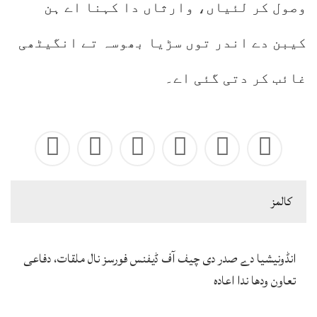
وصول کر لئیاں، وارثاں دا کہنا اے ہن
کیبن دے اندر توں سڑیا بھوسہ تے انگیٹھی
غائب کر دتی گئی اے۔
كالمز
انڈونیشیا دے صدر دی چیف آف ڈیفنس فورسز نال ملقات، دفاعی
تعاون ودھا ندا اعادہ