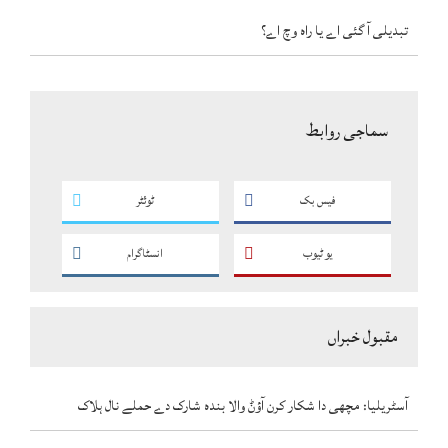
تبدیلی آ گئی اے یا راہ وچ اے؟
سماجی روابط
فیس بک
ٹوئٹر
یو ٹیوب
انسٹاگرام
مقبول خبراں
آسٹریلیا: مچھی دا شکار کرن آؤݨ والا بندہ شارک دے حملے نال ہلاک