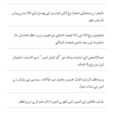
نائیجر دے صحرائے صحارا وچ گڈی خراب ہو کے پھسݨ والے 50 بندے پیاس
نال جاں بحق
تنخواہواں وچ 10 توں 15 فیصد اضافے دی تجویز، وزیر اعظم اتحادیاں نال
مشاورت توں بعد حتمی فیصلہ کرنگے
عیدالاضحیٰ اتے اسٹیٹ بینک دی ’’گو کیش لیس‘‘ مہم کامیاب، ڈیجیٹل
لین دین وچ وڈا اضافہ
وزیراعظم نال ولید اقبال، خسرور بختیار دی ملاقات، سیاسی تے وزارتاں دے
امور تے تبادلہ خیال
عدلیہ طاقتور تے کمزور لئی وکھرے قنون دا تاثر ختم کرے: وزیراعظم