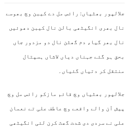
جلالپور بھٹیاں: رائس مل دے کیبن وچ بھوسے
نال بھری انگیٹھی بالن نال کیبن دھوئیں
نال بھر گیا، دم گھٹن نال دو مزدور جاں
بحق ہو گئے جہناں دیاں لاشاں ہسپتال
منتقل کر دتیاں گئیاں۔
جلالپور بھٹیاں وچ قائم مازکو رائس مل وچ
پیش آن والے واقعے وچ عاطف علی تے نعمان
علی نے سردی دی شدت گھٹ کرن لئی انگیٹھی