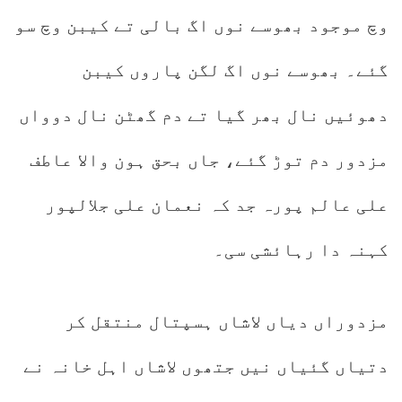
وچ موجود بھوسے نوں اگ بالی تے کیبن وچ سو
گئے۔ بھوسے نوں اگ لگن پاروں کیبن
دھوئیں نال بھر گیا تے دم گھٹن نال دوواں
مزدور دم توڑ گئے، جاں بحق ہون والا عاطف
علی عالم پورہ جد کہ نعمان علی جلالپور
کہنہ دا رہائشی سی۔
مزدوراں دیاں لاشاں ہسپتال منتقل کر
دتیاں گئیاں نیں جتھوں لاشاں اہل خانہ نے