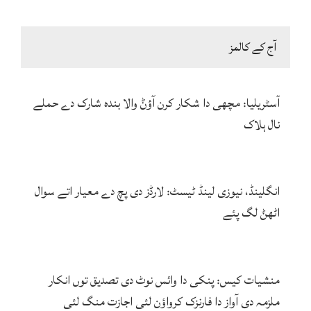
آج کے کالمز
آسٹریلیا: مچھی دا شکار کرن آؤݨ والا بندہ شارک دے حملے
نال ہلاک
انگلینڈ، نیوزی لینڈ ٹیسٹ: لارڈز دی پچ دے معیار اتے سوال
اٹھݨ لگ پئے
منشیات کیس: پنکی دا وائس نوٹ دی تصدیق توں انکار
ملزمہ دی آواز دا فارنزک کرواؤن لئی اجازت منگ لئی