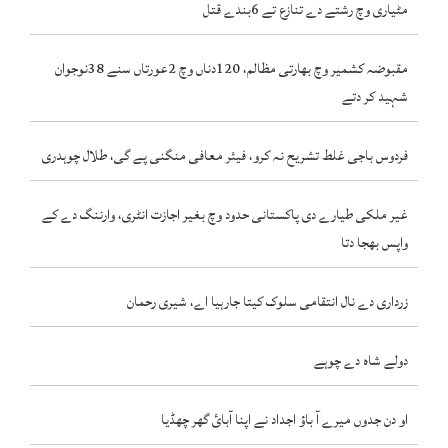
مٹیاری وچ رشتے دے تنازع تے 6بندے قتل
مقبوضہ کشمیر وچ بھارتی مظالم، 120دناں وچ 2عورتاں سنے 38نوجوان
شہید کر دتے
فردوس باجی غلط تشریح نہ کرو، فیئر معافی منگنی پے گی، طلال چوہدری
غیر ملکی طیارے دی پاکستانی حدود وچ بغیر اجازت انٹری، وارننگ دے کے
واپس بھجا دتا
زرداری دے نال انتقامی سلوک کیتا جارہیا اے، شیری رحمان
دولے شاہ دے چوہے
او دن جدوں میرے آ باؤ اجداد نے اپنا آبائ گھر چھڈیا