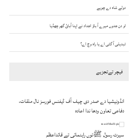
دولے شاہ دے چوہے
او دن جدوں میرے آ باؤ اجداد نے اپنا آبائ گھر چھڈیا
تبدیلی آ گئی اے یا راہ وچ اے؟
فیچر تےتجزیے
انڈونیشیا دے صدر دی چیف آف ڈیفنس فورسز نال ملقات،
دفاعی تعاون ودھا ندا اعادہ
سیرت رسول ﷺتوں راہنمائی تے قائداعظم