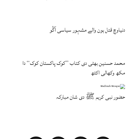
دنیاوچ قتل ہون والے مشہور سیاسی آگُو
محمد حسنین بھٹی دی کتاب ’’کوک پاکستان کوک‘‘ دا
مکھ وکھالی اکٹھ
حضور نبی کریم ﷺ دی شان مبارکہ