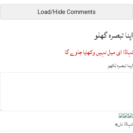
Load/Hide Comments
اپنا تبصرہ گھلو
تہاڈا ای میل نہیں وکھایا جاوے گا
اپنا تبصرہ لِکھو
تہاڈا ناں
*