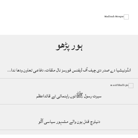
ہور پڑھو
انڈونیشیا دے صدر دی چیف آف ڈیفنس فورسز نال ملقات، دفاعی تعاون ودھا ندا…
سیرت رسول ﷺتوں راہنمائی تے قائداعظم
دنیاوچ قتل ہون والے مشہور سیاسی آگُو