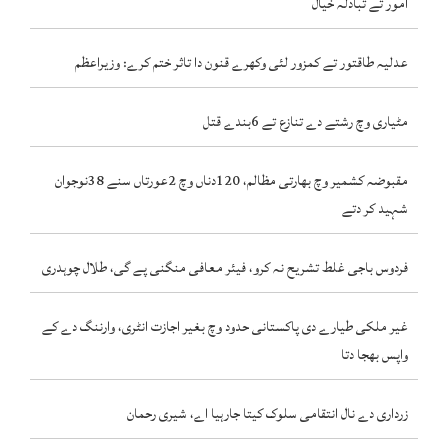
امور تے تبادلہ خیال
عدلیہ طاقتور تے کمزور لئی وکھرے قنون دا تاثر ختم کرے: وزیراعظم
مٹیاری وچ رشتے دے تنازع تے 6بندے قتل
مقبوضہ کشمیر وچ بھارتی مظالم، 120دناں وچ 2عورتاں سنے 38نوجوان
شہید کر دتے
فردوس باجی غلط تشریح نہ کرو، فیئر معافی منگنی پے گی، طلال چوہدری
غیر ملکی طیارے دی پاکستانی حدود وچ بغیر اجازت انٹری، وارننگ دے کے
واپس بھجا دتا
زرداری دے نال انتقامی سلوک کیتا جارہیا اے، شیری رحمان