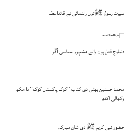
سیرت رسول ﷺتوں راہنمائی تے قائداعظم
دنیاوچ قتل ہون والے مشہور سیاسی آگُو
محمد حسنین بھٹی دی کتاب ’’کوک پاکستان کوک‘‘ دا مکھ
وکھالی اکٹھ
حضور نبی کریم ﷺ دی شان مبارکہ