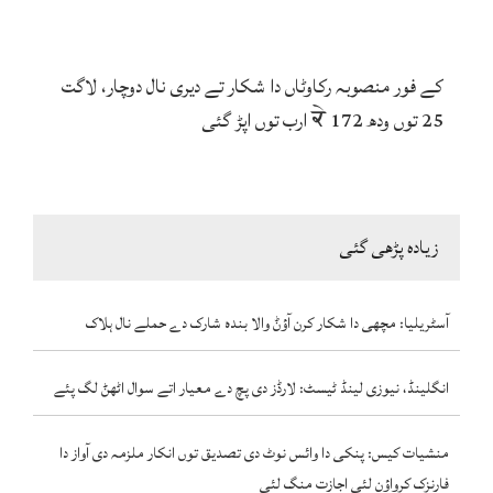
کے فور منصوبہ رکاوٹاں دا شکار تے دیری نال دوچار، لاگت
25 توں ودھ ਕੇ 172 ارب توں اپڑ گئی
زیادہ پڑھی گئی
آسٹریلیا: مچھی دا شکار کرن آؤݨ والا بندہ شارک دے حملے نال ہلاک
انگلینڈ، نیوزی لینڈ ٹیسٹ: لارڈز دی پچ دے معیار اتے سوال اٹھݨ لگ پئے
منشیات کیس: پنکی دا وائس نوٹ دی تصدیق توں انکار ملزمہ دی آواز دا
فارنزک کرواؤن لئی اجازت منگ لئی