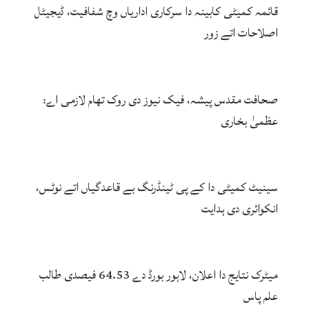
قائمہ کمیٹی کابینہ دا سرکاری اداریاں وچ شفافیت، ڈیجیٹل
اصلاحات اتے زور
صحافت مقدس پیشہ، فیک نیوز دی روک تھام لازمی اے:
عظمیٰ بخاری
سینیٹ کمیٹی دا کے پی ٹینڈرنگ بے قاعدگیاں اتے نوٹس،
انکوائری دی ہدایت
میٹرک نتایج دا اعلان، لاہور بورڈ دے 64.53 فیصدی طالب
علم پاس