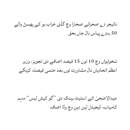
نائیجر دے صحرائے صحارا وچ گڈی خراب ہو کے پھسݨ والے
50 بندے پیاس نال جاں بحق
تنخواہواں وچ 10 توں 15 فیصد اضافے دی تجویز، وزیر
اعظم اتحادیاں نال مشاورت توں بعد حتمی فیصلہ کرنگے
عیدالاضحیٰ اتے اسٹیٹ بینک دی ’’گو کیش لیس‘‘ مہم
کامیاب، ڈیجیٹل لین دین وچ وڈا اضافہ