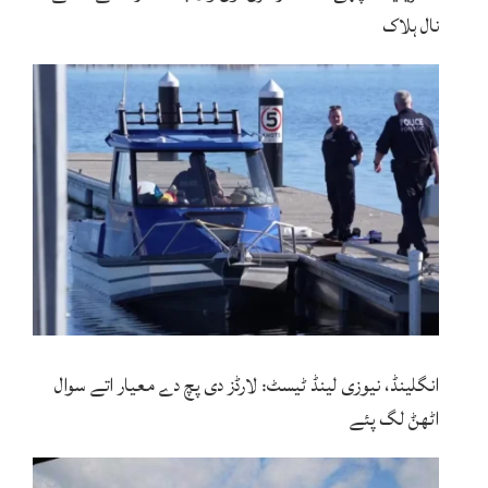
نال ہلاک
انگلینڈ، نیوزی لینڈ ٹیسٹ: لارڈز دی پچ دے معیار اتے سوال
اٹھݨ لگ پئے