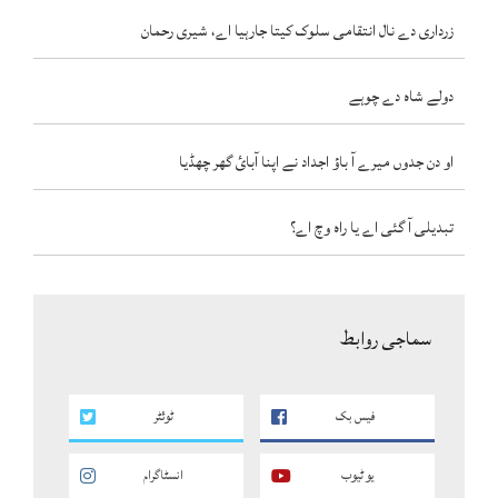
زرداری دے نال انتقامی سلوک کیتا جارہیا اے، شیری رحمان
دولے شاہ دے چوہے
او دن جدوں میرے آ باؤ اجداد نے اپنا آبائ گھر چھڈیا
تبدیلی آ گئی اے یا راہ وچ اے؟
سماجی روابط
فیس بک
ٹوئٹر
یو ٹیوب
انسٹاگرام