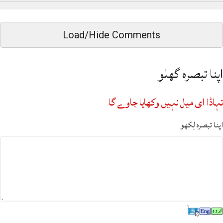
Load/Hide Comments
اپنا تبصرہ گھلو
تہاڈا ای میل نہیں وکھایا جاوے گا
اپنا تبصرہ لِکھو