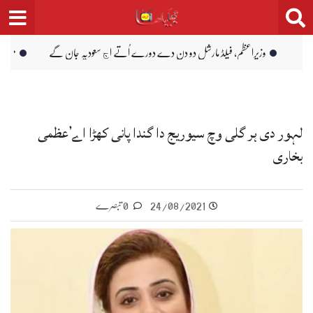
 دورے اُتے اڄ سعودیہ جان گے
میٹرک دے امتحان وچ پوزیشن لین والیاں دا اعلان، 
لہور دی ہر گلی وچ سیوریج دا گندا پانی کھڑا اے’عظمی
بخاری
24/08/2021
0 تبصرے