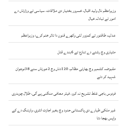
وزیراعظم نال ولید اقبال، خسرور بختیار دی ملاقات، سیاسی تے وزارتاں دے
امور تے تبادلہ خیال
عدلیہ طاقتور تے کمزور لئی وکھرے قنون دا تاثر ختم کرے: وزیراعظم
مٹیاری وچ رشتے دے تنازع تے 6بندے قتل
مقبوضہ کشمیر وچ بھارتی مظالم، 120دناں وچ 2عورتاں سنے 38نوجوان
شہید کر دتے
فردوس باجی غلط تشریح نہ کرو، فیئر معافی منگنی پے گی، طلال چوہدری
غیر ملکی طیارے دی پاکستانی حدود وچ بغیر اجازت انٹری، وارننگ دے کے
واپس بھجا دتا