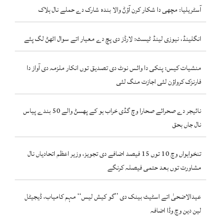
آسٹریلیا: مچھی دا شکار کرن آؤݨ والا بندہ شارک دے حملے نال ہلاک
انگلینڈ، نیوزی لینڈ ٹیسٹ: لارڈز دی پچ دے معیار اتے سوال اٹھݨ لگ پئے
منشیات کیس: پنکی دا وائس نوٹ دی تصدیق توں انکار ملزمہ دی آواز دا
فارنزک کرواؤن لئی اجازت منگ لئی
نائیجر دے صحرائے صحارا وچ گڈی خراب ہو کے پھسݨ والے 50 بندے پیاس
نال جاں بحق
تنخواہواں وچ 10 توں 15 فیصد اضافے دی تجویز، وزیر اعظم اتحادیاں نال
مشاورت توں بعد حتمی فیصلہ کرنگے
عیدالاضحیٰ اتے اسٹیٹ بینک دی ’’گو کیش لیس‘‘ مہم کامیاب، ڈیجیٹل
لین دین وچ وڈا اضافہ