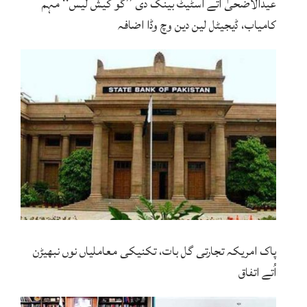
عیدالاضحیٰ اتے اسٹیٹ بینک دی ’’گو کیش لیس‘‘ مہم
کامیاب، ڈیجیٹل لین دین وچ وڈا اضافہ
پاک امریکہ تجارتی گل بات، تکنیکی معاملیاں نوں نبھیڑن
اُتے اتفاق