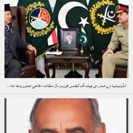
انڈونیشیا دے صدر دی چیف آف ڈیفنس فورسز نال ملقات، دفاعی تعاون ودھا ندا…