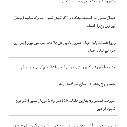
مشاورت توں بعد حتمی فیصلہ کرنگے
عیدالاضحیٰ اتے اسٹیٹ بینک دی ’’گو کیش لیس‘‘ مہم کامیاب، ڈیجیٹل
لین دین وچ وڈا اضافہ
وزیراعظم نال ولید اقبال، خسرور بختیار دی ملاقات، سیاسی تے وزارتاں دے
امور تے تبادلہ خیال
عدلیہ طاقتور تے کمزور لئی وکھرے قنون دا تاثر ختم کرے: وزیراعظم
مٹیاری وچ رشتے دے تنازع تے 6بندے قتل
مقبوضہ کشمیر وچ بھارتی مظالم، 120دناں وچ 2عورتاں سنے 38نوجوان
شہید کر دتے
فردوس باجی غلط تشریح نہ کرو، فیئر معافی منگنی پے گی، طلال چوہدری