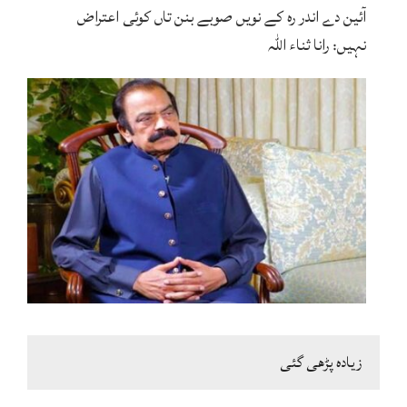
آئین دے اندر رہ کے نویں صوبے بنن تاں کوئی اعتراض
نہیں: رانا ثناء اللہ
زیادہ پڑھی گئی