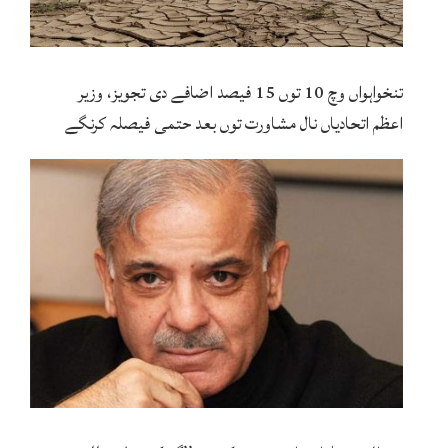
تنخواہواں وچ 10 توں 15 فیصد اضافے دی تجویز، وزیر
اعظم اتحادیاں نال مشاورت توں بعد حتمی فیصلہ کرنگے