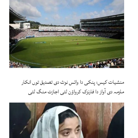
منشیات کیس: پنکی دا وائس نوٹ دی تصدیق توں انکار
ملزمہ دی آواز دا فارنزک کرواؤن لئی اجازت منگ لئی