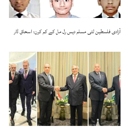
آزادی فلسطین لئی مسلم دیس رل مل کے کم کرن: اسحاق ڈار