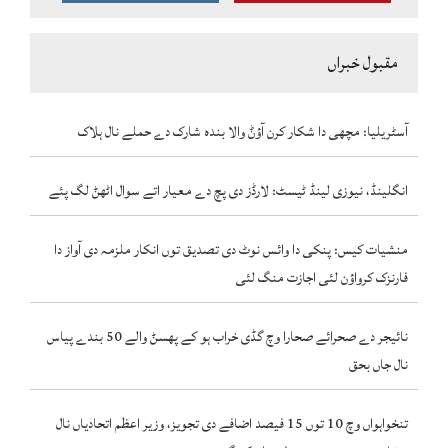
مقبول خبراں
آسٹریلیا: مچھی دا شکار کرن آؤݨ والا بندہ شارک دے حملے نال ہلاک
انگلینڈ، نیوزی لینڈ ٹیسٹ: لارڈز دی پچ دے معیار اتے سوال اٹھݨ لگ پئے
منشیات کیس: پنکی دا وائس نوٹ دی تصدیق توں انکار ملزمہ دی آواز دا
فارنزک کرواؤن لئی اجازت منگ لئی
نائیجر دے صحرائے صحارا وچ گڈی خراب ہو کے پھسݨ والے 50 بندے پیاس
نال جاں بحق
تنخواہواں وچ 10 توں 15 فیصد اضافے دی تجویز، وزیر اعظم اتحادیاں نال