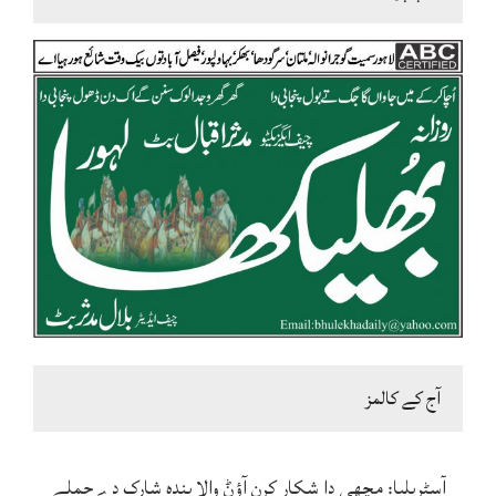
آج کے کالمز
آسٹریلیا: مچھی دا شکار کرن آؤݨ والا بندہ شارک دے حملے