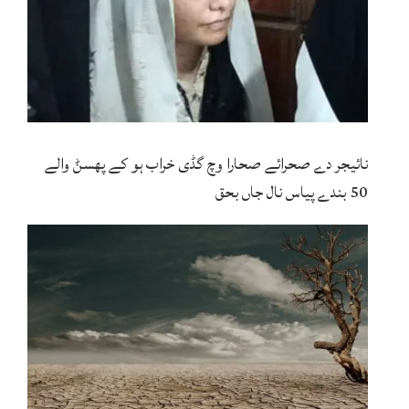
نائیجر دے صحرائے صحارا وچ گڈی خراب ہو کے پھسݨ والے
50 بندے پیاس نال جاں بحق