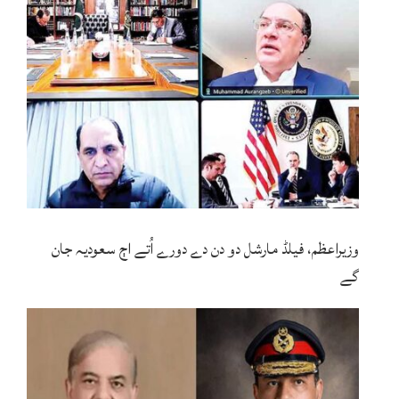
وزیراعظم، فیلڈ مارشل دو دن دے دورے اُتے اڄ سعودیہ جان
گے