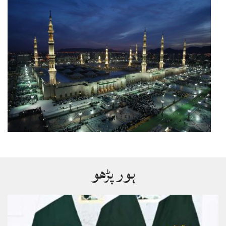
ہور پڑھو