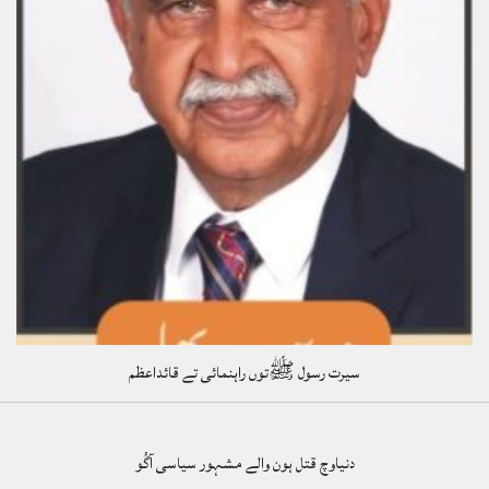
سیرت رسول ﷺتوں راہنمائی تے قائداعظم
دنیاوچ قتل ہون والے مشہور سیاسی آگُو