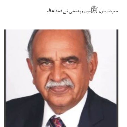
سیرت رسول ﷺتوں راہنمائی تے قائداعظم