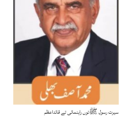
سیرت رسول ﷺتوں راہنمائی تے قائداعظم