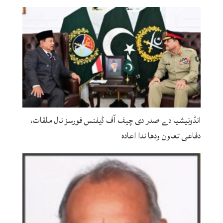
انڈونیشیا دے صدر دی چیف آف ڈیفنس فورسز نال ملقات،
دفاعی تعاون ودھا ندا اعادہ