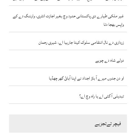
غیر ملکی طیارے دی پاکستانی حدود وچ بغیر اجازت انٹری، وارننگ دے کے
واپس بھجا دتا
زرداری دے نال انتقامی سلوک کیتا جارہیا اے، شیری رحمان
دولے شاہ دے چوہے
او دن جدوں میرے آ باؤ اجداد نے اپنا آبائ گھر چھڈیا
تبدیلی آ گئی اے یا راہ وچ اے؟
فیچر تےتجزیے