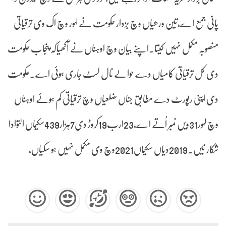
پانی جمع اے،تین ورھیاں وچ بزدار حکومت نے لہور وچ اک وی ترقیاتی
منصوبہ مکمل نہیں کیتا۔اپنے بیان وچ اوہناں نے آکھیاکہ پنجاب حکومت
دی کل ترقیاتی کامیاں دے حوالے نال لسٹ جاری ہوئی اے۔حکومت
دی اپنی رپورٹ دے مطابق جناں ضلعیاں وچ ترقیاتی کم ہوئے اوہناں
وچ لہور31ویں نمبر اُتے اے،23ارب19کروڑ دی7ہزار439سکیماں التوادا
شکار نیں۔2019دیاں سکیماں2021وچ وی مکمل نہیں ہو سکیاں،