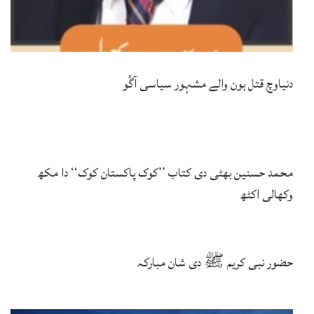
دنیاوچ قتل ہون والے مشہور سیاسی آگُو
محمد حسنین بھٹی دی کتاب ’’کوک پاکستان کوک‘‘ دا مکھ
وکھالی اکٹھ
حضور نبی کریم ﷺ دی شان مبارکہ