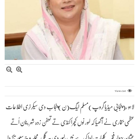
Views
241
لاہو ر(پنجابی میڈیا گروپ)مسلم لیگ(ن)پنجاب دی سیکرٹری اطلاعات
عظمی بخاری نے آکھیا کہ لہور نوں کچرا کنڈی تے تعفن زدہ شہر بنان اُتے
عثمان بزدار فخریہ کلمات ادا کررہے نیں،لہور دی ہر گلی محلے وچ سیوریج دا