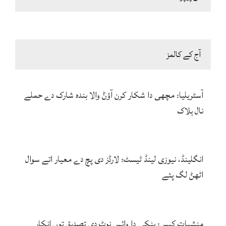
آج کے کالمز
آسٹریلیا: مچھی دا شکار کرن آؤݨ والا بندہ شارک دے حملے
نال ہلاک
انگلینڈ، نیوزی لینڈ ٹیسٹ: لارڈز دی پچ دے معیار اتے سوال
اٹھݨ لگ پئے
منشیات کیس: پنکی دا وائس نوٹ دی تصدیق توں انکار