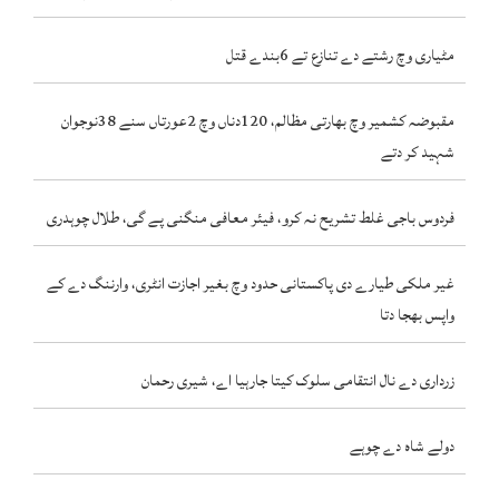
مٹیاری وچ رشتے دے تنازع تے 6بندے قتل
مقبوضہ کشمیر وچ بھارتی مظالم، 120دناں وچ 2عورتاں سنے 38نوجوان
شہید کر دتے
فردوس باجی غلط تشریح نہ کرو، فیئر معافی منگنی پے گی، طلال چوہدری
غیر ملکی طیارے دی پاکستانی حدود وچ بغیر اجازت انٹری، وارننگ دے کے
واپس بھجا دتا
زرداری دے نال انتقامی سلوک کیتا جارہیا اے، شیری رحمان
دولے شاہ دے چوہے