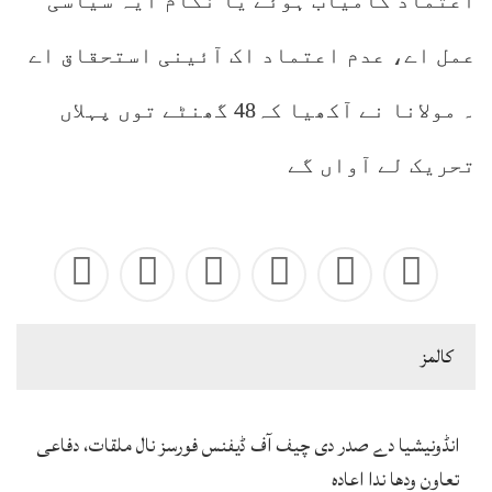
اعتماد کامیاب ہوئے یا نکام ایہ سیاسی
عمل اے، عدم اعتماد اک آئینی استحقاق اے
۔ مولانا نے آکھیا کہ48 گھنٹے توں پہلاں
تحریک لے آواں گے
كالمز
انڈونیشیا دے صدر دی چیف آف ڈیفنس فورسز نال ملقات، دفاعی
تعاون ودھا ندا اعادہ