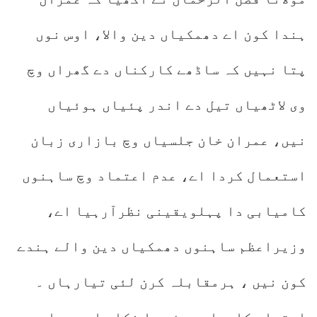
ہندا کون اے دھمکیاں دین والا، اوس نوں
پتا نہیں کہ ساڈھے کارکناں دے گھراں وچ
وی لاٹھیاں تیل دے اندر پئیاں ہوئیاں
نیں، عمران خان جلسیاں وچ بازاری زبان
استعمال کردا اے، عدم اعتماد وچ ساہنوں
کامیابی دا پہلویقینی نظرآرہیا اے،
وزیراعظم ساہنوں دھمکیاں دین والے ہندے
کون نیں ، ہرمقابلہ کرن لئی تیارہاں ۔