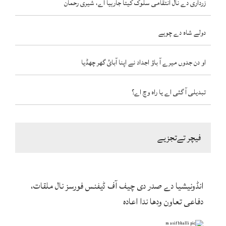
زرداری دے نال انتقامی سلوک کیتا جارہیا اے، شیری رحمان
دولے شاہ دے چوہے
او دن جدوں میرے آ باؤ اجداد نے اپنا آبائ گھر چھڈیا
تبدیلی آ گئی اے یا راہ وچ اے؟
فیچر تےتجزیے
انڈونیشیا دے صدر دی چیف آف ڈیفنس فورسز نال ملقات،
دفاعی تعاون ودھا ندا اعادہ