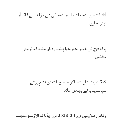
آزاد کشمیر انتخابات، اساں دھاندلی دے مؤقف تے قائم آں:
نیئر بخاری
پاک فوج تے خیبر پختونخوا پولیس دیاں مشترکہ تربیتی
مشقاں
گلگت بلتستان: تمباکو مصنوعات دی تشہیر تے
سپانسرشپ تے پابندی عائد
وفاقی ملازمین دے 24-2023 دے ایڈہاک الاؤنسز منجمد