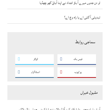
او دن جدوں میرے آ باؤ اجداد نے اپنا آبائ گھر چھڈیا
تبدیلی آ گئی اے یا راہ وچ اے؟
سماجی روابط
فیس بک
ٹوئٹر
یو ٹیوب
انسٹاگرام
مقبول خبراں
آسٹریلیا: مچھی دا شکار کرن آؤݨ والا بندہ شارک دے حملے نال ہلاک