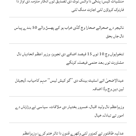
منشیات کیس: پنکی دا وائس نوٹ دی تصدیق توں انکار ملزمہ دی آواز دا
فارنزک کرواؤن لئی اجازت منگ لئی
نائیجر دے صحرائے صحارا وچ گڈی خراب ہو کے پھسݨ والے 50 بندے پیاس
نال جاں بحق
تنخواہواں وچ 10 توں 15 فیصد اضافے دی تجویز، وزیر اعظم اتحادیاں نال
مشاورت توں بعد حتمی فیصلہ کرنگے
عیدالاضحیٰ اتے اسٹیٹ بینک دی ’’گو کیش لیس‘‘ مہم کامیاب، ڈیجیٹل
لین دین وچ وڈا اضافہ
وزیراعظم نال ولید اقبال، خسرور بختیار دی ملاقات، سیاسی تے وزارتاں دے
امور تے تبادلہ خیال
عدلیہ طاقتور تے کمزور لئی وکھرے قنون دا تاثر ختم کرے: وزیراعظم