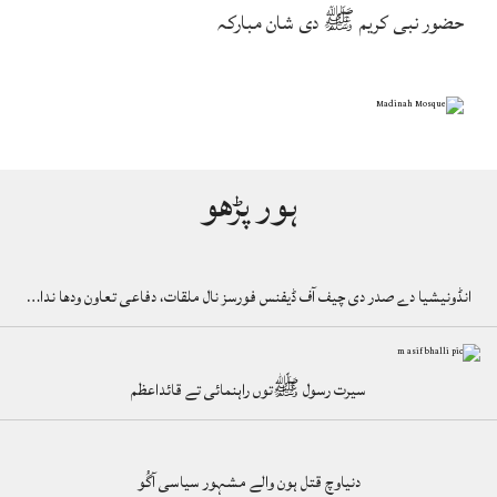
حضور نبی کریم ﷺ دی شان مبارکہ
ہور پڑھو
انڈونیشیا دے صدر دی چیف آف ڈیفنس فورسز نال ملقات، دفاعی تعاون ودھا ندا…
سیرت رسول ﷺتوں راہنمائی تے قائداعظم
دنیاوچ قتل ہون والے مشہور سیاسی آگُو