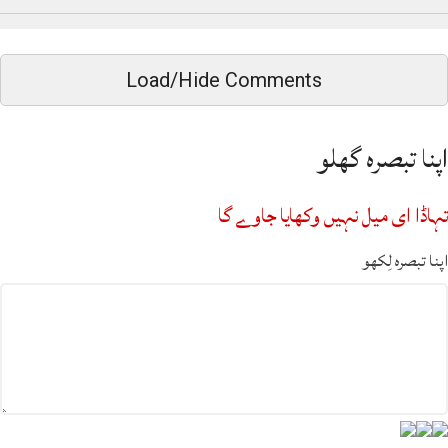
Load/Hide Comments
اپنا تبصرہ گھلو
تہاڈا ای میل نہیں وکھایا جاوے گا
اپنا تبصرہ لِکھو