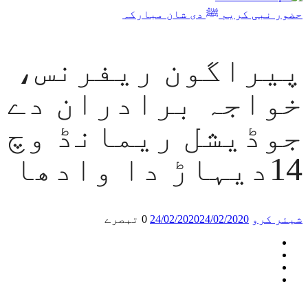
حضور نبی کریم ﷺ دی شان مبارکہ
پیراگون ریفرنس،
خواجہ برادران دے
جوڈیشل ریمانڈ وچ
14دیہاڑ دا وادھا
شیئر کرو
24/02/2020
24/02/2020
0 تبصرے