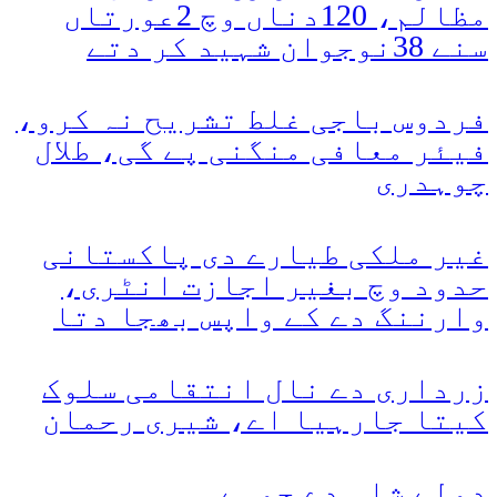
مظالم، 120دناں وچ 2عورتاں
سنے 38نوجوان شہید کر دتے
فردوس باجی غلط تشریح نہ کرو،
فیئر معافی منگنی پے گی، طلال
چوہدری
غیر ملکی طیارے دی پاکستانی
حدود وچ بغیر اجازت انٹری،
وارننگ دے کے واپس بھجا دتا
زرداری دے نال انتقامی سلوک
کیتا جارہیا اے، شیری رحمان
دولے شاہ دے چوہے