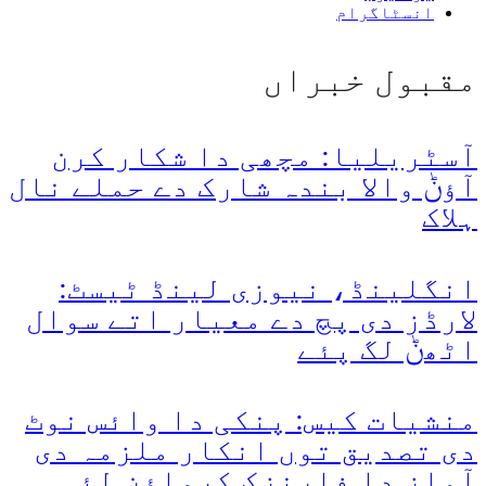
انسٹاگرام
مقبول خبراں
آسٹریلیا: مچھی دا شکار کرن
آؤݨ والا بندہ شارک دے حملے نال
ہلاک
انگلینڈ، نیوزی لینڈ ٹیسٹ:
لارڈز دی پچ دے معیار اتے سوال
اٹھݨ لگ پئے
منشیات کیس: پنکی دا وائس نوٹ
دی تصدیق توں انکار ملزمہ دی
آواز دا فارنزک کرواؤن لئی