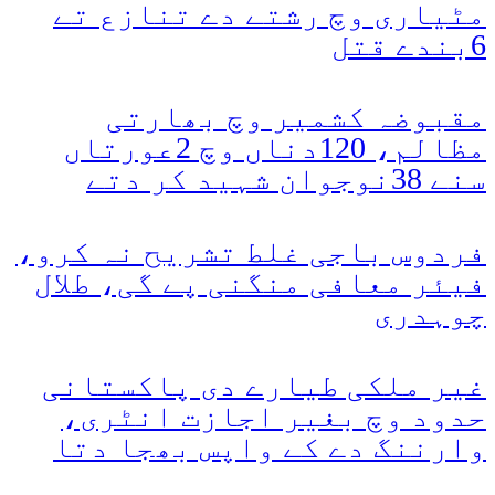
مٹیاری وچ رشتے دے تنازع تے
6بندے قتل
مقبوضہ کشمیر وچ بھارتی
مظالم، 120دناں وچ 2عورتاں
سنے 38نوجوان شہید کر دتے
فردوس باجی غلط تشریح نہ کرو،
فیئر معافی منگنی پے گی، طلال
چوہدری
غیر ملکی طیارے دی پاکستانی
حدود وچ بغیر اجازت انٹری،
وارننگ دے کے واپس بھجا دتا