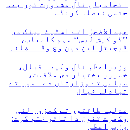
اتحادیاں نال مشاورت توں بعد
حتمی فیصلہ کرنگے
عیدالاضحیٰ اتے اسٹیٹ بینک دی
’’گو کیش لیس‘‘ مہم کامیاب،
ڈیجیٹل لین دین وچ وڈا اضافہ
وزیراعظم نال ولید اقبال،
خسرور بختیار دی ملاقات،
سیاسی تے وزارتاں دے امور تے
تبادلہ خیال
عدلیہ طاقتور تے کمزور لئی
وکھرے قنون دا تاثر ختم کرے:
وزیراعظم