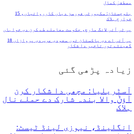
مصطفیٰ کمال
بلوچستان: سکیورٹی فورسز دیاں کارروائیاں، 15
خوارج ہلاک
پی ٹی آئی لانگ مارچ، حکومت معاملے طے کرن دی خواہاں
پی آئی اے دی پاکستان توں سعودی عرب دی پروازاں 18
گھینٹے توں تاخیر دا شکار
زیادہ پڑھی گئی
آسٹریلیا: مچھی دا شکار کرن
آؤݨ والا بندہ شارک دے حملے نال
ہلاک
انگلینڈ، نیوزی لینڈ ٹیسٹ: