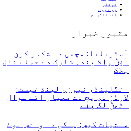
ٹوئٹر
یو ٹیوب
انسٹاگرام
مقبول خبراں
آسٹریلیا: مچھی دا شکار کرن
آؤݨ والا بندہ شارک دے حملے نال
ہلاک
انگلینڈ، نیوزی لینڈ ٹیسٹ:
لارڈز دی پچ دے معیار اتے سوال
اٹھݨ لگ پئے
منشیات کیس: پنکی دا وائس نوٹ