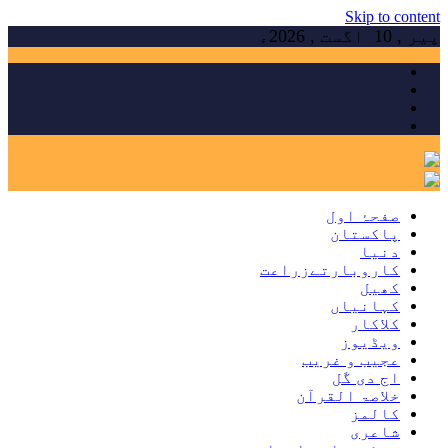
Skip to content
پیر , 10 اگست , 2026ء
صفحۂ اول
پاکستان
دنیا
کاروبارتےزراعت
کھیل
کہانیاں
کلاکار
ویڈیوز
عجیب و غریب
اج دی گَل
خلاصۃ القرآن
کالمز
شاعری