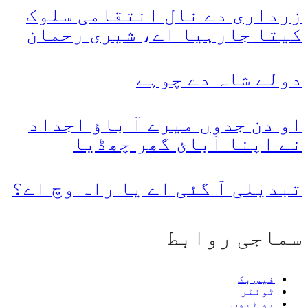
زرداری دے نال انتقامی سلوک
کیتا جارہیا اے، شیری رحمان
دولے شاہ دے چوہے
او دن جدوں میرے آ باؤ اجداد
نے اپنا آبائ گھر چھڈیا
تبدیلی آ گئی اے یا راہ وچ اے؟
سماجی روابط
فیس بک
ٹوئٹر
یو ٹیوب