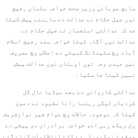
سابق صوبائی وزیر صحت خواجہ سلمان رفیق
نوں جیل حکام نے عدالت دے ساہمنے پیش کیتا
جد کہ عدالتی استفسار تے جیل حکام نے
عدالت نوں آگاہ کیتا خواجہ سعد رفیق اسلام
آباد وچ سٹینڈنگ کمیٹی دے اجلاس وچ مصروف
نیں جہدی وجہ توں اوہناں نوں عدالت پیش
نہیں کیتا جا سکیا۔
عدالتی کاروائی دے بعد میڈیا نال گل
کردیاں لیگی رہنما رانا مشہود نے دعویٰ
کیتا کہ موجودہ حالات وچ عوام فیر نوازشریف
ول ویکھ رہی اے، خواجہ برادران دی پیشی دے
موقع تے سکیورٹی دے کڑے انتظامات کیتے گئے