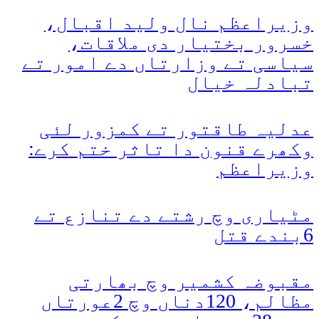
وزیراعظم نال ولید اقبال،
خسرور بختیار دی ملاقات،
سیاسی تے وزارتاں دے امور تے
تبادلہ خیال
عدلیہ طاقتور تے کمزور لئی
وکھرے قنون دا تاثر ختم کرے:
وزیراعظم
مٹیاری وچ رشتے دے تنازع تے
6بندے قتل
مقبوضہ کشمیر وچ بھارتی
مظالم، 120دناں وچ 2عورتاں