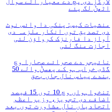
لارڈز دی پچ دے معیار اتے سوال
اٹھݨ لگ پئے
منشیات کیس: پنکی دا وائس نوٹ
دی تصدیق توں انکار ملزمہ دی
آواز دا فارنزک کرواؤن لئی
اجازت منگ لئی
نائیجر دے صحرائے صحارا وچ
گڈی خراب ہو کے پھسݨ والے 50
بندے پیاس نال جاں بحق
تنخواہواں وچ 10 توں 15 فیصد
اضافے دی تجویز، وزیر اعظم
اتحادیاں نال مشاورت توں بعد