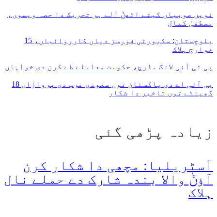
نویں صوبیاں کیتے اٹھݨ آلے ہر تحریک دا حصہ ویسوں،
مصطفیٰ کمال
بلوچستان: سکیورٹی فورسز دیاں کارروائیاں، 15
خوارج ہلاک
پی ٹی آئی لانگ مارچ، حکومت معاملے طے کرن دی خواہاں
پی آئی اے دی پاکستان توں سعودی عرب دی پروازاں 18
گھینٹے توں تاخیر دا شکار
زیادہ پڑھی گئی
آسٹریلیا: مچھی دا شکار کرن
آؤݨ والا بندہ شارک دے حملے نال
ہلاک