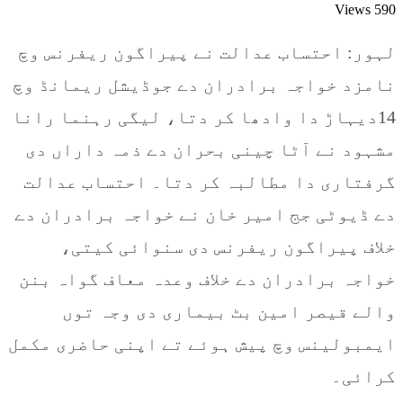
Views
590
لہور: احتساب عدالت نے پیراگون ریفرنس وچ
نامزد خواجہ برادران دے جوڈیشل ریمانڈ وچ
14دیہاڑ دا وادھا کر دتا، لیگی رہنما رانا
مشہود نے آٹا چینی بحران دے ذمہ داراں دی
گرفتاری دا مطالبہ کر دتا۔ احتساب عدالت
دے ڈیوٹی جج امیر خان نے خواجہ برادران دے
خلاف پیراگون ریفرنس دی سنوائی کیتی،
خواجہ برادران دے خلاف وعدہ معاف گواہ بنن
والے قیصر امین بٹ بیماری دی وجہ توں
ایمبولینس وچ پیش ہوئے تے اپنی حاضری مکمل
کرائی۔