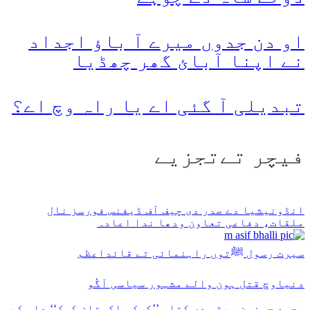
او دن جدوں میرے آ باؤ اجداد
نے اپنا آبائ گھر چھڈیا
تبدیلی آ گئی اے یا راہ وچ اے؟
فیچر تےتجزیے
انڈونیشیا دے صدر دی چیف آف ڈیفنس فورسز نال
ملقات، دفاعی تعاون ودھا ندا اعادہ
سیرت رسول ﷺتوں راہنمائی تے قائداعظم
دنیاوچ قتل ہون والے مشہور سیاسی آگُو
محمد حسنین بھٹی دی کتاب ’’کوک پاکستان کوک‘‘ دا مکھ