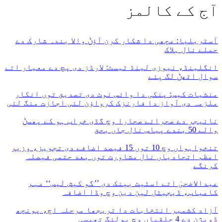
آج کے کالمز
آسٹریلیا: مچھی دا شکار کرن آؤݨ والا بندہ شارک دے
حملے نال ہلاک
انگلینڈ، نیوزی لینڈ ٹیسٹ: لارڈز دی پچ دے معیار اتے
سوال اٹھݨ لگ پئے
منشیات کیس: پنکی دا وائس نوٹ دی تصدیق توں انکار
ملزمہ دی آواز دا فارنزک کرواؤن لئی اجازت منگ لئی
نائیجر دے صحرائے صحارا وچ گڈی خراب ہو کے پھسݨ
والے 50 بندے پیاس نال جاں بحق
تنخواہواں وچ 10 توں 15 فیصد اضافے دی تجویز، وزیر
اعظم اتحادیاں نال مشاورت توں بعد حتمی فیصلہ
کرنگے
عیدالاضحیٰ اتے اسٹیٹ بینک دی ’’گو کیش لیس‘‘ مہم
کامیاب، ڈیجیٹل لین دین وچ وڈا اضافہ
آزاد کشمیر انتخابات دا تریجھا مرحلہ اڄ، پونچھ
ڈویژن دے 4 حلقیاں وچ پولنگ تھیسی