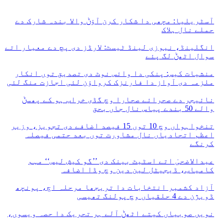
آسٹریلیا: مچھی دا شکار کرن آؤݨ والا بندہ شارک دے
حملے نال ہلاک
انگلینڈ، نیوزی لینڈ ٹیسٹ: لارڈز دی پچ دے معیار اتے
سوال اٹھݨ لگ پئے
منشیات کیس: پنکی دا وائس نوٹ دی تصدیق توں انکار
ملزمہ دی آواز دا فارنزک کرواؤن لئی اجازت منگ لئی
نائیجر دے صحرائے صحارا وچ گڈی خراب ہو کے پھسݨ
والے 50 بندے پیاس نال جاں بحق
تنخواہواں وچ 10 توں 15 فیصد اضافے دی تجویز، وزیر
اعظم اتحادیاں نال مشاورت توں بعد حتمی فیصلہ
کرنگے
عیدالاضحیٰ اتے اسٹیٹ بینک دی ’’گو کیش لیس‘‘ مہم
کامیاب، ڈیجیٹل لین دین وچ وڈا اضافہ
آزاد کشمیر انتخابات دا تریجھا مرحلہ اڄ، پونچھ
ڈویژن دے 4 حلقیاں وچ پولنگ تھیسی
نویں صوبیاں کیتے اٹھݨ آلے ہر تحریک دا حصہ ویسوں،