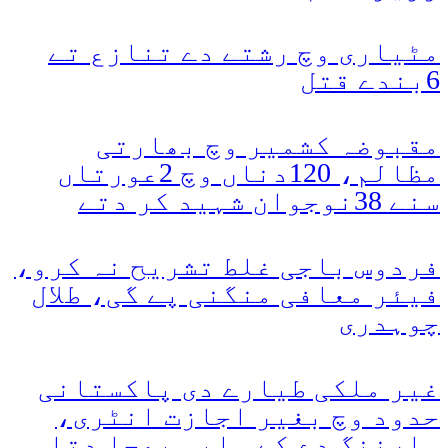
مٹیاری وچ رشتے دے تنازع تے
6بندے قتل
مقبوضہ کشمیر وچ بھارتی
مظالم، 120دناں وچ 2عورتاں
سنے 38نوجوان شہید کر دتے
فردوس باجی غلط تشریح نہ کرو،
فیئر معافی منگنی پے گی، طلال
چوہدری
غیر ملکی طیارے دی پاکستانی
حدود وچ بغیر اجازت انٹری،
وارننگ دے کے واپس بھجا دتا