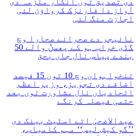
دی تصدیق توں انکار ملزمہ دی
آواز دا فارنزک کرواؤن لئی
اجازت منگ لئی
نائیجر دے صحرائے صحارا وچ
گڈی خراب ہو کے پھسݨ والے 50
بندے پیاس نال جاں بحق
تنخواہواں وچ 10 توں 15 فیصد
اضافے دی تجویز، وزیر اعظم
اتحادیاں نال مشاورت توں بعد
حتمی فیصلہ کرنگے
عیدالاضحیٰ اتے اسٹیٹ بینک دی
’’گو کیش لیس‘‘ مہم کامیاب،