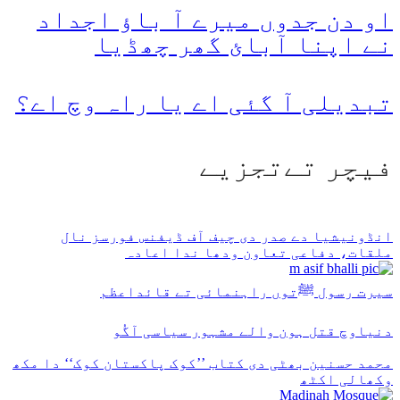
او دن جدوں میرے آ باؤ اجداد
نے اپنا آبائ گھر چھڈیا
تبدیلی آ گئی اے یا راہ وچ اے؟
فیچر تےتجزیے
انڈونیشیا دے صدر دی چیف آف ڈیفنس فورسز نال
ملقات، دفاعی تعاون ودھا ندا اعادہ
سیرت رسول ﷺتوں راہنمائی تے قائداعظم
دنیاوچ قتل ہون والے مشہور سیاسی آگُو
محمد حسنین بھٹی دی کتاب ’’کوک پاکستان کوک‘‘ دا مکھ
وکھالی اکٹھ