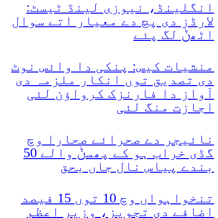
انگلینڈ، نیوزی لینڈ ٹیسٹ:
لارڈز دی پچ دے معیار اتے سوال
اٹھݨ لگ پئے
منشیات کیس: پنکی دا وائس نوٹ
دی تصدیق توں انکار ملزمہ دی
آواز دا فارنزک کرواؤن لئی
اجازت منگ لئی
نائیجر دے صحرائے صحارا وچ
گڈی خراب ہو کے پھسݨ والے 50
بندے پیاس نال جاں بحق
تنخواہواں وچ 10 توں 15 فیصد
اضافے دی تجویز، وزیر اعظم