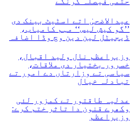
حتمی فیصلہ کرنگے
عیدالاضحیٰ اتے اسٹیٹ بینک دی
’’گو کیش لیس‘‘ مہم کامیاب،
ڈیجیٹل لین دین وچ وڈا اضافہ
وزیراعظم نال ولید اقبال،
خسرور بختیار دی ملاقات،
سیاسی تے وزارتاں دے امور تے
تبادلہ خیال
عدلیہ طاقتور تے کمزور لئی
وکھرے قنون دا تاثر ختم کرے:
وزیراعظم