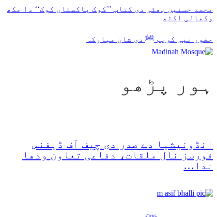
محمد حسنین بھٹی دی کتاب ’’کوک پاکستان کوک‘‘ دا مکھ
وکھالی اکٹھ
حضور نبی کریم ﷺ دی شان مبارکہ
ہور پڑھو
انڈونیشیا دے صدر دی چیف آف ڈیفنس
فورسز نال ملقات، دفاعی تعاون ودھا
ندا…