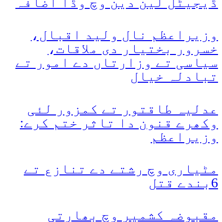
ڈیجیٹل لین دین وچ وڈا اضافہ
وزیراعظم نال ولید اقبال،
خسرور بختیار دی ملاقات،
سیاسی تے وزارتاں دے امور تے
تبادلہ خیال
عدلیہ طاقتور تے کمزور لئی
وکھرے قنون دا تاثر ختم کرے:
وزیراعظم
مٹیاری وچ رشتے دے تنازع تے
6بندے قتل
مقبوضہ کشمیر وچ بھارتی