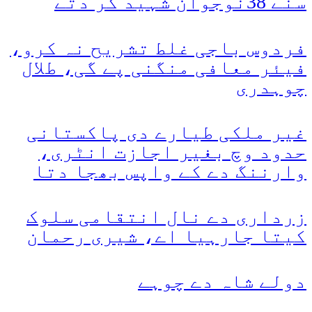
سنے 38نوجوان شہید کر دتے
فردوس باجی غلط تشریح نہ کرو،
فیئر معافی منگنی پے گی، طلال
چوہدری
غیر ملکی طیارے دی پاکستانی
حدود وچ بغیر اجازت انٹری،
وارننگ دے کے واپس بھجا دتا
زرداری دے نال انتقامی سلوک
کیتا جارہیا اے، شیری رحمان
دولے شاہ دے چوہے