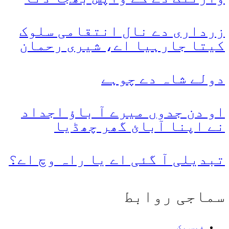
زرداری دے نال انتقامی سلوک
کیتا جارہیا اے، شیری رحمان
دولے شاہ دے چوہے
او دن جدوں میرے آ باؤ اجداد
نے اپنا آبائ گھر چھڈیا
تبدیلی آ گئی اے یا راہ وچ اے؟
سماجی روابط
فیس بک