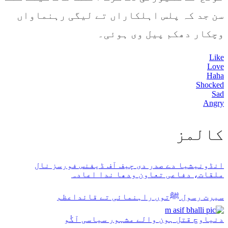
سن جد کہ پلس اہلکاراں تے لیگی رہنماواں
وچکار دھکم پیل وی ہوئی۔
Like
Love
Haha
Shocked
Sad
Angry
كالمز
انڈونیشیا دے صدر دی چیف آف ڈیفنس فورسز نال
ملقات، دفاعی تعاون ودھا ندا اعادہ
سیرت رسول ﷺتوں راہنمائی تے قائداعظم
دنیاوچ قتل ہون والے مشہور سیاسی آگُو