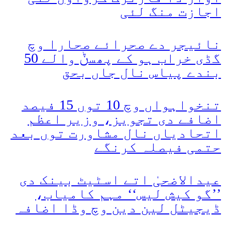
اجازت منگ لئی
نائیجر دے صحرائے صحارا وچ
گڈی خراب ہو کے پھسݨ والے 50
بندے پیاس نال جاں بحق
تنخواہواں وچ 10 توں 15 فیصد
اضافے دی تجویز، وزیر اعظم
اتحادیاں نال مشاورت توں بعد
حتمی فیصلہ کرنگے
عیدالاضحیٰ اتے اسٹیٹ بینک دی
’’گو کیش لیس‘‘ مہم کامیاب،
ڈیجیٹل لین دین وچ وڈا اضافہ