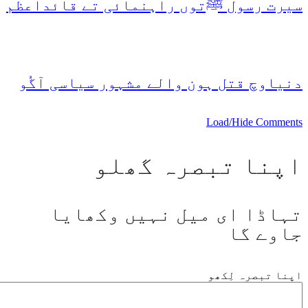
سیرت رسول ﷺتوں راہنمائی تے قائداعظم
دنیاوچ قتل ہون والے مشہور سیاسی آگُو
Load/Hide Comments
اپنا تبصرہ گھلو
تہاڈا ای میل نہیں وکھایا
جاوے گا
اپنا تبصرہ لِکھو