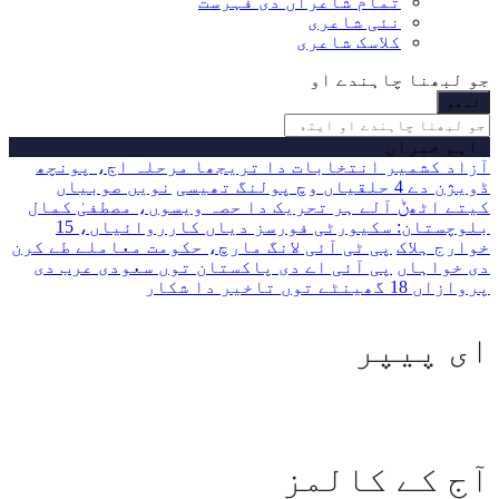
تمام شاعراں دی فہرست
نئی شاعری
کلاسک شاعری
جو لبھنا چاہندے او
اہم خبراں
آزاد کشمیر انتخابات دا تریجھا مرحلہ اڄ، پونچھ
ڈویژن دے 4 حلقیاں وچ پولنگ تھیسی
نویں صوبیاں
کیتے اٹھݨ آلے ہر تحریک دا حصہ ویسوں، مصطفیٰ کمال
بلوچستان: سکیورٹی فورسز دیاں کارروائیاں، 15
خوارج ہلاک
پی ٹی آئی لانگ مارچ، حکومت معاملے طے کرن
دی خواہاں
پی آئی اے دی پاکستان توں سعودی عرب دی
پروازاں 18 گھینٹے توں تاخیر دا شکار
ای پیپر
آج کے کالمز