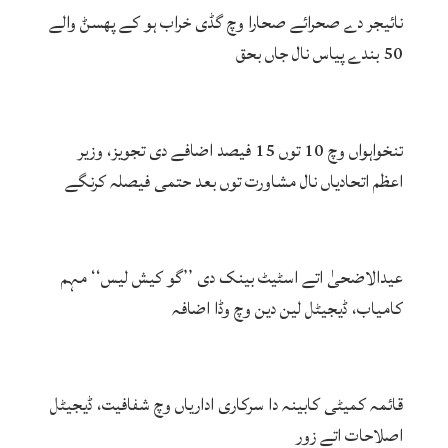
نائیجر دے صحرائے صحارا وچ گڈی خراب ہو کے پھسݨ والے
50 بندے پیاس نال جاں بحق
تنخواہواں وچ 10 توں 15 فیصد اضافے دی تجویز، وزیر
اعظم اتحادیاں نال مشاورت توں بعد حتمی فیصلہ کرنگے
عیدالاضحیٰ اتے اسٹیٹ بینک دی ’’گو کیش لیس‘‘ مہم
کامیاب، ڈیجیٹل لین دین وچ وڈا اضافہ
قائمہ کمیٹی کابینہ دا سرکاری اداریاں وچ شفافیت، ڈیجیٹل
اصلاحات اتے زور