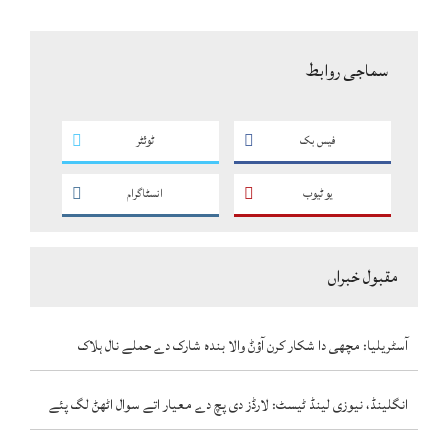
سماجی روابط
فیس بک
ٹوئٹر
یو ٹیوب
انسٹاگرام
مقبول خبراں
آسٹریلیا: مچھی دا شکار کرن آؤݨ والا بندہ شارک دے حملے نال ہلاک
انگلینڈ، نیوزی لینڈ ٹیسٹ: لارڈز دی پچ دے معیار اتے سوال اٹھݨ لگ پئے