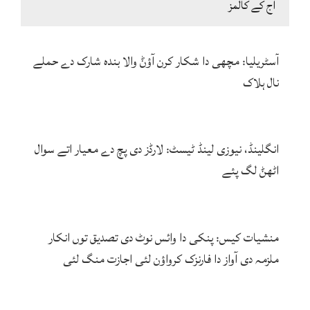
آج کے کالمز
آسٹریلیا: مچھی دا شکار کرن آؤݨ والا بندہ شارک دے حملے
نال ہلاک
انگلینڈ، نیوزی لینڈ ٹیسٹ: لارڈز دی پچ دے معیار اتے سوال
اٹھݨ لگ پئے
منشیات کیس: پنکی دا وائس نوٹ دی تصدیق توں انکار
ملزمہ دی آواز دا فارنزک کرواؤن لئی اجازت منگ لئی