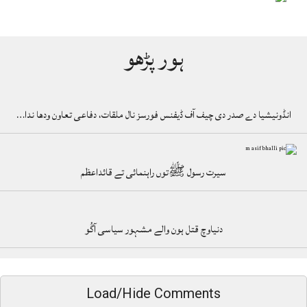
ہور پڑھو
انڈونیشیا دے صدر دی چیف آف ڈیفنس فورسز نال ملقات، دفاعی تعاون ودھا ندا…
سیرت رسول ﷺتوں راہنمائی تے قائداعظم
دنیاوچ قتل ہون والے مشہور سیاسی آگُو
Load/Hide Comments