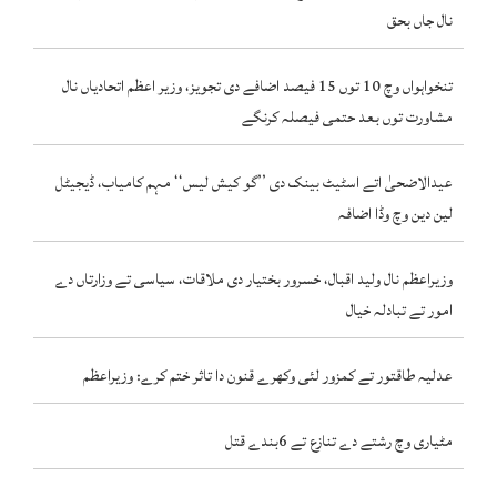
نال جاں بحق
تنخواہواں وچ 10 توں 15 فیصد اضافے دی تجویز، وزیر اعظم اتحادیاں نال
مشاورت توں بعد حتمی فیصلہ کرنگے
عیدالاضحیٰ اتے اسٹیٹ بینک دی ’’گو کیش لیس‘‘ مہم کامیاب، ڈیجیٹل
لین دین وچ وڈا اضافہ
وزیراعظم نال ولید اقبال، خسرور بختیار دی ملاقات، سیاسی تے وزارتاں دے
امور تے تبادلہ خیال
عدلیہ طاقتور تے کمزور لئی وکھرے قنون دا تاثر ختم کرے: وزیراعظم
مٹیاری وچ رشتے دے تنازع تے 6بندے قتل