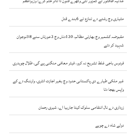
عدلیہ طاقتور تے کمزور لئی وکھرے قنون دا تاثر ختم کرے: وزیراعظم
مٹیاری وچ رشتے دے تنازع تے 6بندے قتل
مقبوضہ کشمیر وچ بھارتی مظالم، 120دناں وچ 2عورتاں سنے 38نوجوان
شہید کر دتے
فردوس باجی غلط تشریح نہ کرو، فیئر معافی منگنی پے گی، طلال چوہدری
غیر ملکی طیارے دی پاکستانی حدود وچ بغیر اجازت انٹری، وارننگ دے کے
واپس بھجا دتا
زرداری دے نال انتقامی سلوک کیتا جارہیا اے، شیری رحمان
دولے شاہ دے چوہے