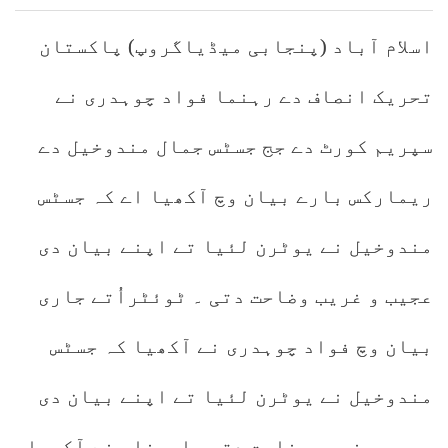
اسلام آباد (پنجابی میڈیاگروپ) پاکستان
تحریک انصاف دے رہنما فواد چوہدری نے
سپریم کورٹ دے جج جسٹس جمال مندوخیل دے
ریمارکس بارے بیان وچ آکھیا اے کہ جسٹس
مندوخیل نے یوٹرن لئیا تے اپنے بیان دی
عجیب و غریب وضاحت دتی ۔ ٹوئٹراُتے جاری
بیان وچ فواد چوہدری نے آکھیا کہ جسٹس
مندوخیل نے یوٹرن لئیا تے اپنے بیان دی
عجیب و غریب وضاحت دتی ۔اوہناں نے آکھیا