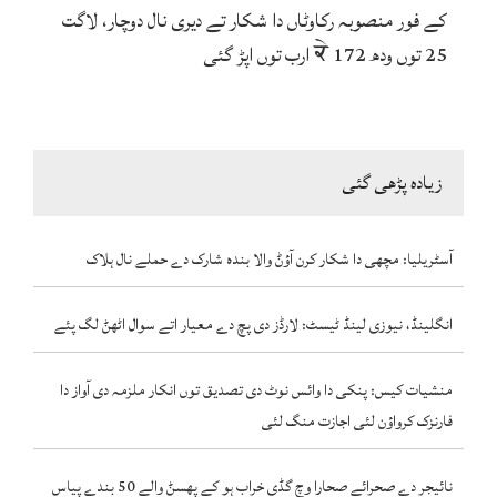
کے فور منصوبہ رکاوٹاں دا شکار تے دیری نال دوچار، لاگت
25 توں ودھ ਕੇ 172 ارب توں اپڑ گئی
زیادہ پڑھی گئی
آسٹریلیا: مچھی دا شکار کرن آؤݨ والا بندہ شارک دے حملے نال ہلاک
انگلینڈ، نیوزی لینڈ ٹیسٹ: لارڈز دی پچ دے معیار اتے سوال اٹھݨ لگ پئے
منشیات کیس: پنکی دا وائس نوٹ دی تصدیق توں انکار ملزمہ دی آواز دا
فارنزک کرواؤن لئی اجازت منگ لئی
نائیجر دے صحرائے صحارا وچ گڈی خراب ہو کے پھسݨ والے 50 بندے پیاس