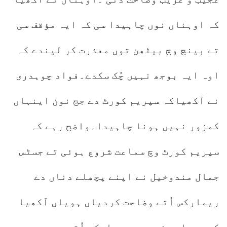
کہ اوہناں نوں چاہیدا سی کہ ایہ مؤقف سی
تے بینچ وچ بیٹھن توں معذرت کر لیندے کہ
اوہ ایہ بوجھ نہیں چُک سکدے۔فواد چوہدری
نے آکھیاکہ سپریم کورٹ دے جج نون اینہاں
کمزور نہیں ہونا چاہیدا۔واضح رہے کہ
سپریم کورٹ وچ سماعت شروع ہوئی تے جسٹس
جمال مندوخیل نے اپنے پچھلے دناں دے
ریمارکس اُتے وضاحت کردیاں ہویاں آکھیا