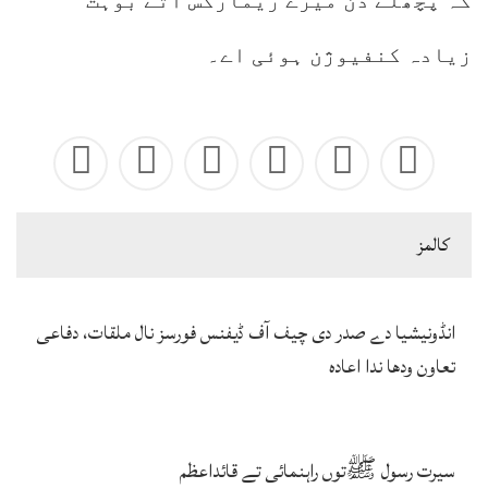
کہ پچھلے دن میرے ریمارکس اُتے بوہت
زیادہ کنفیوژن ہوئی اے۔
كالمز
انڈونیشیا دے صدر دی چیف آف ڈیفنس فورسز نال ملقات، دفاعی
تعاون ودھا ندا اعادہ
سیرت رسول ﷺتوں راہنمائی تے قائداعظم