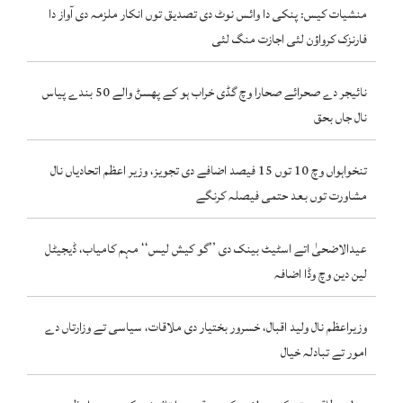
منشیات کیس: پنکی دا وائس نوٹ دی تصدیق توں انکار ملزمہ دی آواز دا
فارنزک کرواؤن لئی اجازت منگ لئی
نائیجر دے صحرائے صحارا وچ گڈی خراب ہو کے پھسݨ والے 50 بندے پیاس
نال جاں بحق
تنخواہواں وچ 10 توں 15 فیصد اضافے دی تجویز، وزیر اعظم اتحادیاں نال
مشاورت توں بعد حتمی فیصلہ کرنگے
عیدالاضحیٰ اتے اسٹیٹ بینک دی ’’گو کیش لیس‘‘ مہم کامیاب، ڈیجیٹل
لین دین وچ وڈا اضافہ
وزیراعظم نال ولید اقبال، خسرور بختیار دی ملاقات، سیاسی تے وزارتاں دے
امور تے تبادلہ خیال