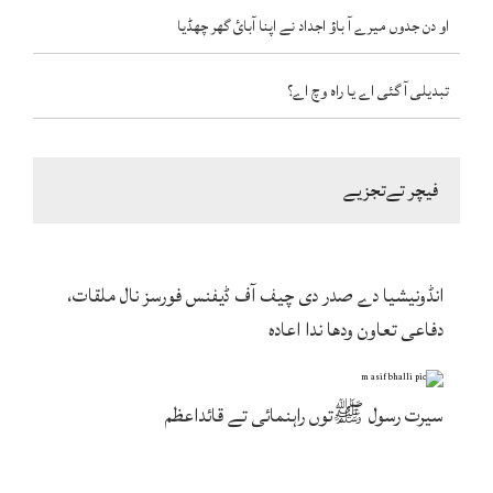
او دن جدوں میرے آ باؤ اجداد نے اپنا آبائ گھر چھڈیا
تبدیلی آ گئی اے یا راہ وچ اے؟
فیچر تےتجزیے
انڈونیشیا دے صدر دی چیف آف ڈیفنس فورسز نال ملقات،
دفاعی تعاون ودھا ندا اعادہ
سیرت رسول ﷺتوں راہنمائی تے قائداعظم