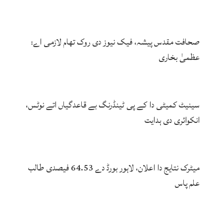
صحافت مقدس پیشہ، فیک نیوز دی روک تھام لازمی اے:
عظمیٰ بخاری
سینیٹ کمیٹی دا کے پی ٹینڈرنگ بے قاعدگیاں اتے نوٹس،
انکوائری دی ہدایت
میٹرک نتایج دا اعلان، لاہور بورڈ دے 64.53 فیصدی طالب
علم پاس