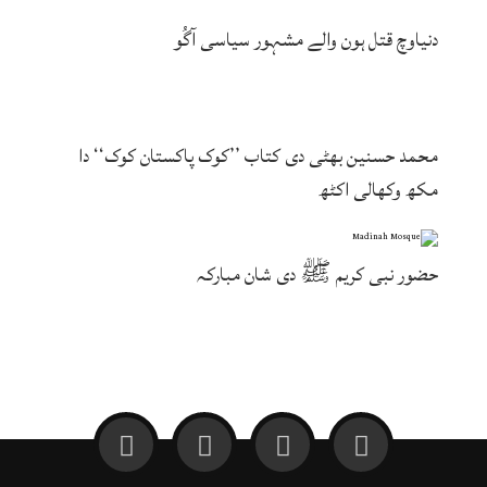
دنیاوچ قتل ہون والے مشہور سیاسی آگُو
محمد حسنین بھٹی دی کتاب ’’کوک پاکستان کوک‘‘ دا
مکھ وکھالی اکٹھ
حضور نبی کریم ﷺ دی شان مبارکہ