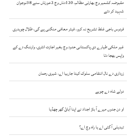
مقبوضہ کشمیر وچ بھارتی مظالم، 120دناں وچ 2عورتاں سنے 38نوجوان
شہید کر دتے
فردوس باجی غلط تشریح نہ کرو، فیئر معافی منگنی پے گی، طلال چوہدری
غیر ملکی طیارے دی پاکستانی حدود وچ بغیر اجازت انٹری، وارننگ دے کے
واپس بھجا دتا
زرداری دے نال انتقامی سلوک کیتا جارہیا اے، شیری رحمان
دولے شاہ دے چوہے
او دن جدوں میرے آ باؤ اجداد نے اپنا آبائ گھر چھڈیا
تبدیلی آ گئی اے یا راہ وچ اے؟