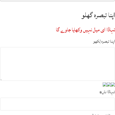
اپنا تبصرہ گھلو
تہاڈا ای میل نہیں وکھایا جاوے گا
اپنا تبصرہ لِکھو
تہاڈا ناں
*