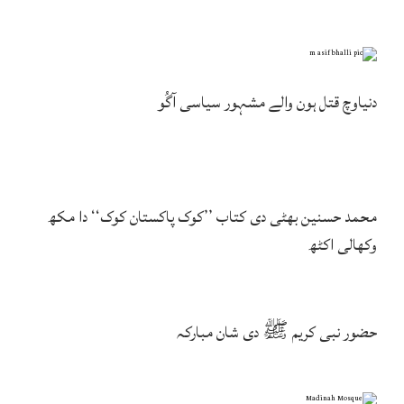
دنیاوچ قتل ہون والے مشہور سیاسی آگُو
محمد حسنین بھٹی دی کتاب ’’کوک پاکستان کوک‘‘ دا مکھ
وکھالی اکٹھ
حضور نبی کریم ﷺ دی شان مبارکہ