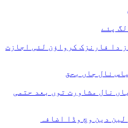
لگ پئے
ز دا فارنزک کرواؤن لئی اجازت
ظم اتحادیاں نال مشاورت توں بعد حتمی
 لین دین وچ وڈا اضافہ