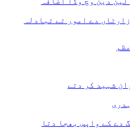
 لین دین وچ وڈا اضافہ
زارتاں دے امور تے تبادلہ
عظم
ہدری
 دے کے واپس بھجا دتا