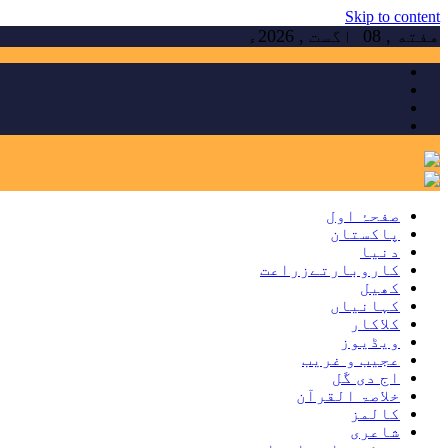
Skip to content
هفته , 08 اگست , 2026ء
صفحۂ اول
پاکستان
دنیا
کاروبارتےزراعت
کھیل
کہانیاں
کلاکار
ویڈیوز
عجیب و غریب
اج دی گَل
خلاصۃ القرآن
کالمز
شاعری