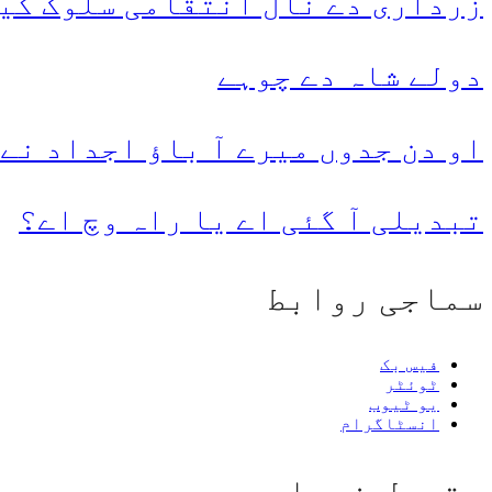
زرداری دے نال انتقامی سلوک کی
دولے شاہ دے چوہے
او دن جدوں میرے آ باؤ اجداد نے
تبدیلی آ گئی اے یا راہ وچ اے؟
سماجی روابط
فیس بک
ٹوئٹر
یو ٹیوب
انسٹاگرام
مقبول خبراں