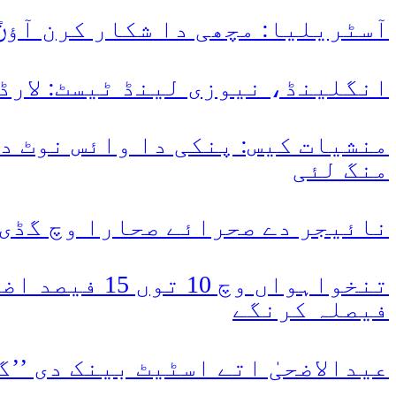
آسٹریلیا: مچھی دا شکار کرن آؤݨ 
انگلینڈ، نیوزی لینڈ ٹیسٹ: لارڈز
منشیات کیس: پنکی دا وائس نوٹ دی
منگ لئی
نائیجر دے صحرائے صحارا وچ گڈی خراب ہو کے پھس
تنخواہواں و
فیصلہ کرنگے
عیدالاضحیٰ اتے اسٹیٹ بینک دی ’’