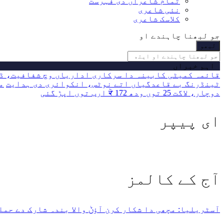
تمام شاعراں دی فہرست
نئی شاعری
کلاسک شاعری
جو لبھنا چاہندے او
اہم خبراں
قائمہ کمیٹی کابینہ دا سرکاری اداریاں وچ شفافیت، ڈی
ٹینڈرنگ بے قاعدگیاں اتے نوٹس، انکوائری دی ہدایت
می
دوچار، لاگت 25 توں ودھ ਕੇ 172 ارب توں اپڑ گئی
ای پیپر
آج کے کالمز
آسٹریلیا: مچھی دا شکار کرن آؤݨ والا بندہ شارک دے حملے