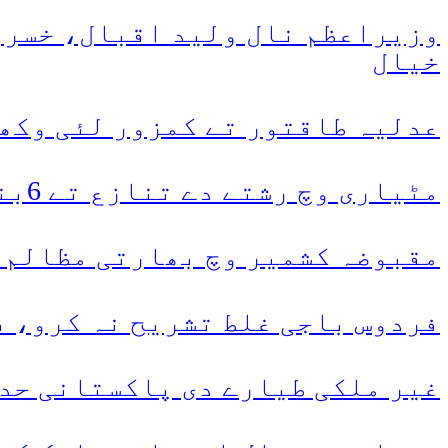
وزیراعظم نال ولید اقبال، خسرور
خیال
عدلیہ طاقتور تے کمزور لئی وکھر
مٹیاری وچ رشتے دے تنازع تے 6بندے قتل
مقبوضہ کشمیر وچ بھارتی مظالم، 120دناں وچ 2عورتاں سنے 38نوجوان شہید کر 
فردوس باجی غلط تشریح نہ کرو، ف
غیر ملکی طیارے دی پاکستانی حدو