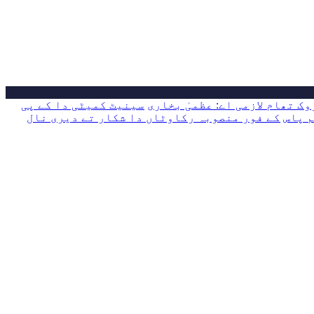
ک تھام لازمی اے: عظمیٰ بخاری
سینیٹ کمیٹی دا کے پی
کے فور منصوبہ رکاوٹاں دا شکار تے دیری نال