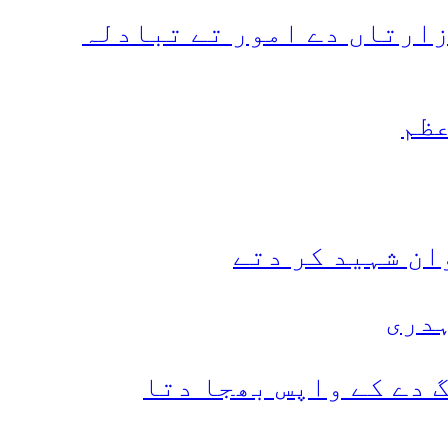
زارتاں دے امور تے تبادلہ
عظم
ہدری
 دے کے واپس بھجا دتا