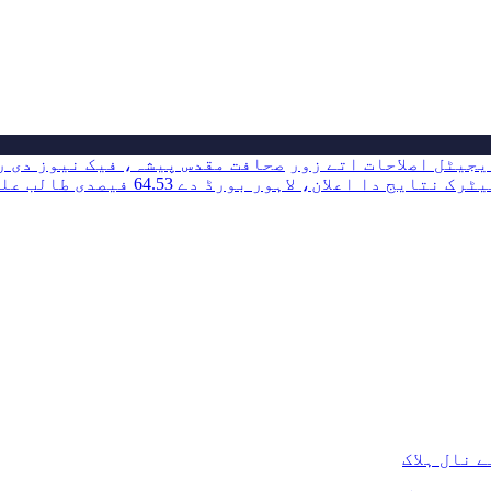
جیٹل اصلاحات اتے زور
صحافت مقدس پیشہ، فیک نیوز دی رو
ٹرک نتایج دا اعلان، لاہور بورڈ دے 64.53 فیصدی طالب علم پاس
 نال ہلاک