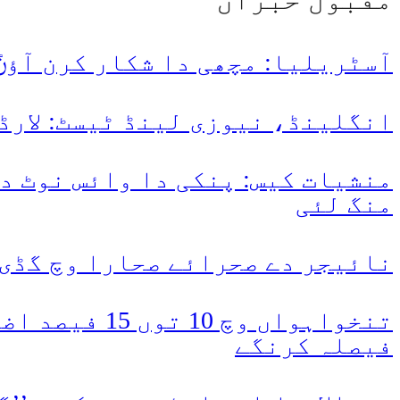
آسٹریلیا: مچھی دا شکار کرن آؤݨ 
انگلینڈ، نیوزی لینڈ ٹیسٹ: لارڈز
منشیات کیس: پنکی دا وائس نوٹ دی
منگ لئی
نائیجر دے صحرائے صحارا وچ گڈی خراب ہو کے پھس
تنخواہواں و
فیصلہ کرنگے