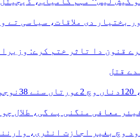
گو کیش لیس‘‘ مہم کامیاب، ڈیجیٹل
 بختیار دی ملاقات، سیاسی تے و
ے قنون دا تاثر ختم کرے: وزیرا
دتے
یئر معافی منگنی پے گی، طلال چو
د وچ بغیر اجازت انٹری، وارننگ