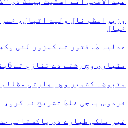
عیدالاضحیٰ اتے اسٹیٹ بینک دی ’’
وزیراعظم نال ولید اقبال، خسرور
خیال
عدلیہ طاقتور تے کمزور لئی وکھر
مٹیاری وچ رشتے دے تنازع تے 6بندے قتل
مقبوضہ کشمیر وچ بھارتی مظالم، 120دناں وچ 2عورتاں سنے 38نوجوان شہید کر 
فردوس باجی غلط تشریح نہ کرو، ف
غیر ملکی طیارے دی پاکستانی حدو