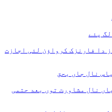
لگ پئے
ز دا فارنزک کرواؤن لئی اجازت
ظم اتحادیاں نال مشاورت توں بعد حتمی