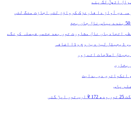
وال اٹھݨ لگ پئے
ہ دی آواز دا فارنزک کرواؤن لئی اجازت منگ لئی
ب، ڈیجیٹل لین دین وچ وڈا اضافہ
جیٹل اصلاحات اتے زور
 بخاری
 انکوائری دی ہدایت
 گئی