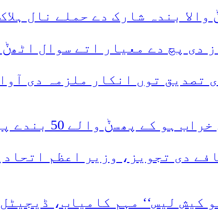
والا بندہ شارک دے حملے نال ہلاک
 دی پچ دے معیار اتے سوال اٹھݨ 
 تصدیق توں انکار ملزمہ دی آوا
ݨ والے 50 بندے پیاس نال جاں بحق
چ 10 توں 15 فیصد اضافے دی تجویز، وزیر اع
گو کیش لیس‘‘ مہم کامیاب، ڈیجیٹل