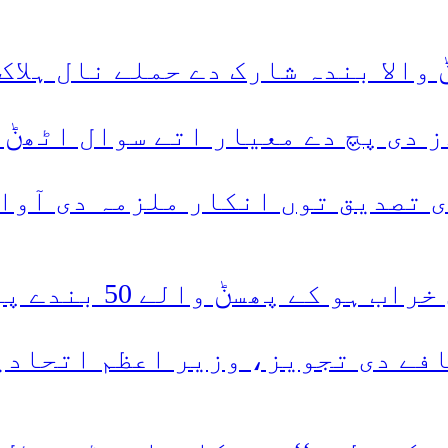
والا بندہ شارک دے حملے نال ہلاک
 دی پچ دے معیار اتے سوال اٹھݨ 
 تصدیق توں انکار ملزمہ دی آوا
ݨ والے 50 بندے پیاس نال جاں بحق
چ 10 توں 15 فیصد اضافے دی تجویز، وزیر اع