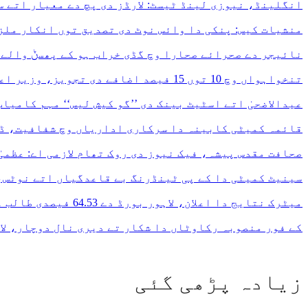
انگلینڈ، نیوزی لینڈ ٹیسٹ: لارڈز دی پچ دے معیار اتے س
منشیات کیس: پنکی دا وائس نوٹ دی تصدیق توں انکار ملزم
نائیجر دے صحرائے صحارا وچ گڈی خراب ہو کے پھسݨ والے 50 بندے پیاس نال جاں بحق
تنخواہواں وچ 10 توں 15 فیصد اضافے دی تجویز، وزیر اعظم اتحادیاں نال مشاورت توں بعد حتمی فیصلہ کرنگے
عیدالاضحیٰ اتے اسٹیٹ بینک دی ’’گو کیش لیس‘‘ مہم کامیا
قائمہ کمیٹی کابینہ دا سرکاری اداریاں وچ شفافیت، ڈی
صحافت مقدس پیشہ، فیک نیوز دی روک تھام لازمی اے: عظمیٰ
سینیٹ کمیٹی دا کے پی ٹینڈرنگ بے قاعدگیاں اتے نوٹس،
میٹرک نتایج دا اعلان، لاہور بورڈ دے 64.53 فیصدی طالب علم پاس
کے فور منصوبہ رکاوٹاں دا شکار تے دیری نال دوچار، لاگت 25 توں ودھ ਕੇ 172 ارب توں اپڑ
زیادہ پڑھی گئی