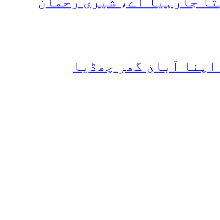
تا جارہیا اے، شیری رحمان
 اپنا آبائ گھر چھڈیا