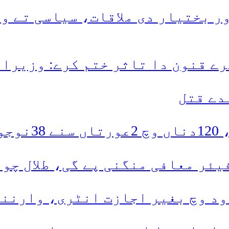
 بختیار دی ملاقات، سیاسی تے و
ے قنون دا تاثر ختم کرے: وزیرا
دتے
یئر معافی منگنی پے گی، طلال چو
د وچ بغیر اجازت انٹری، وارننگ