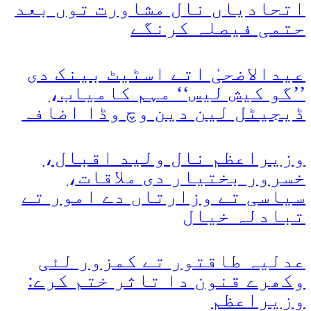
اتحادیاں نال مشاورت توں بعد
حتمی فیصلہ کرنگے
عیدالاضحیٰ اتے اسٹیٹ بینک دی
’’گو کیش لیس‘‘ مہم کامیاب،
ڈیجیٹل لین دین وچ وڈا اضافہ
وزیراعظم نال ولید اقبال،
خسرور بختیار دی ملاقات،
سیاسی تے وزارتاں دے امور تے
تبادلہ خیال
عدلیہ طاقتور تے کمزور لئی
وکھرے قنون دا تاثر ختم کرے:
وزیراعظم