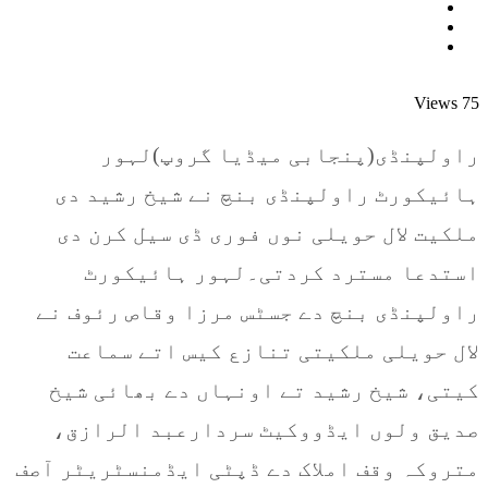
Views
75
راولپنڈی(پنجابی میڈیا گروپ)لہور
ہائیکورٹ راولپنڈی بنچ نے شیخ رشید دی
ملکیت لال حویلی نوں فوری ڈی سیل کرن دی
استدعا مسترد کردتی۔لہور ہائیکورٹ
راولپنڈی بنچ دے جسٹس مرزا وقاص رئوف نے
لال حویلی ملکیتی تنازع کیس اتے سماعت
کیتی، شیخ رشید تے اونہاں دے بھائی شیخ
صدیق ولوں ایڈووکیٹ سردارعبد الرازق،
متروکہ وقف املاک دے ڈپٹی ایڈمنسٹریٹر آصف