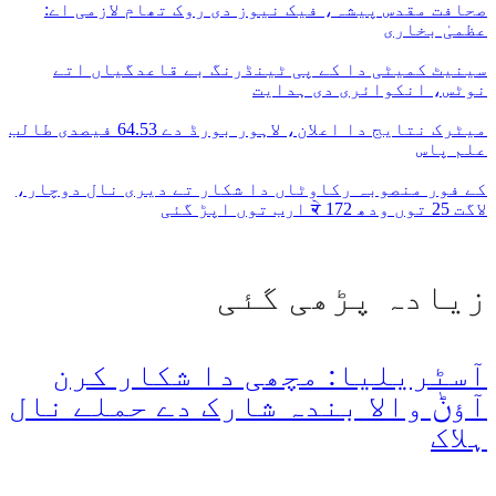
صحافت مقدس پیشہ، فیک نیوز دی روک تھام لازمی اے:
عظمیٰ بخاری
سینیٹ کمیٹی دا کے پی ٹینڈرنگ بے قاعدگیاں اتے
نوٹس، انکوائری دی ہدایت
میٹرک نتایج دا اعلان، لاہور بورڈ دے 64.53 فیصدی طالب
علم پاس
کے فور منصوبہ رکاوٹاں دا شکار تے دیری نال دوچار،
لاگت 25 توں ودھ ਕੇ 172 ارب توں اپڑ گئی
زیادہ پڑھی گئی
آسٹریلیا: مچھی دا شکار کرن
آؤݨ والا بندہ شارک دے حملے نال
ہلاک