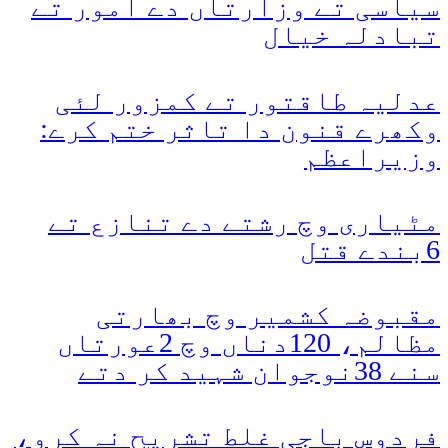
سیاسی تے وزارتاں دے امور تے
تبادلہ خیال
عدلیہ طاقتور تے کمزور لئی
وکھرے قنون دا تاثر ختم کرے:
وزیراعظم
مٹیاری وچ رشتے دے تنازع تے
6بندے قتل
مقبوضہ کشمیر وچ بھارتی
مظالم، 120دناں وچ 2عورتاں
سنے 38نوجوان شہید کر دتے
فردوس باجی غلط تشریح نہ کرو،