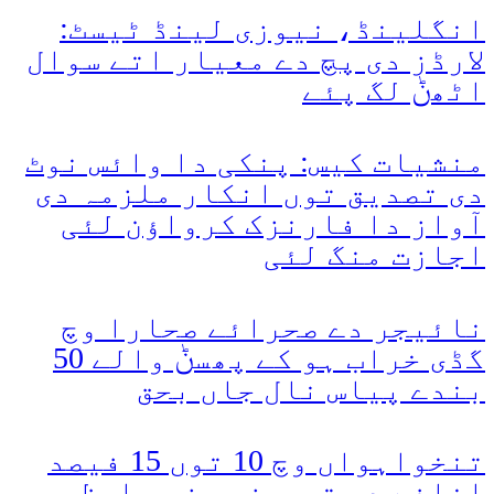
انگلینڈ، نیوزی لینڈ ٹیسٹ:
لارڈز دی پچ دے معیار اتے سوال
اٹھݨ لگ پئے
منشیات کیس: پنکی دا وائس نوٹ
دی تصدیق توں انکار ملزمہ دی
آواز دا فارنزک کرواؤن لئی
اجازت منگ لئی
نائیجر دے صحرائے صحارا وچ
گڈی خراب ہو کے پھسݨ والے 50
بندے پیاس نال جاں بحق
تنخواہواں وچ 10 توں 15 فیصد
اضافے دی تجویز، وزیر اعظم