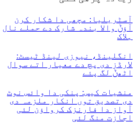
آسٹریلیا: مچھی دا شکار کرن
آؤݨ والا بندہ شارک دے حملے نال
ہلاک
انگلینڈ، نیوزی لینڈ ٹیسٹ:
لارڈز دی پچ دے معیار اتے سوال
اٹھݨ لگ پئے
منشیات کیس: پنکی دا وائس نوٹ
دی تصدیق توں انکار ملزمہ دی
آواز دا فارنزک کرواؤن لئی
اجازت منگ لئی