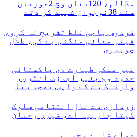
مظالم، 120دناں وچ 2عورتاں
سنے 38نوجوان شہید کر دتے
فردوس باجی غلط تشریح نہ کرو،
فیئر معافی منگنی پے گی، طلال
چوہدری
غیر ملکی طیارے دی پاکستانی
حدود وچ بغیر اجازت انٹری،
وارننگ دے کے واپس بھجا دتا
زرداری دے نال انتقامی سلوک
کیتا جارہیا اے، شیری رحمان
دولے شاہ دے چوہے