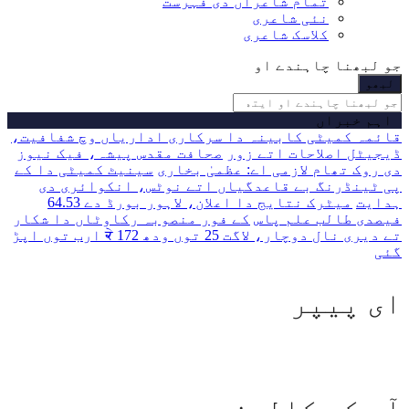
تمام شاعراں دی فہرست
نئی شاعری
کلاسک شاعری
جو لبھنا چاہندے او
اہم خبراں
قائمہ کمیٹی کابینہ دا سرکاری اداریاں وچ شفافیت،
ڈیجیٹل اصلاحات اتے زور
صحافت مقدس پیشہ، فیک نیوز
دی روک تھام لازمی اے: عظمیٰ بخاری
سینیٹ کمیٹی دا کے
پی ٹینڈرنگ بے قاعدگیاں اتے نوٹس، انکوائری دی
ہدایت
میٹرک نتایج دا اعلان، لاہور بورڈ دے 64.53
فیصدی طالب علم پاس
کے فور منصوبہ رکاوٹاں دا شکار
تے دیری نال دوچار، لاگت 25 توں ودھ ਕੇ 172 ارب توں اپڑ
گئی
ای پیپر