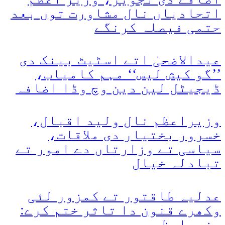
اتحادیاں نال مشاورت توں بعد
حتمی فیصلہ کرنگے
عیدالاضحیٰ اتے اسٹیٹ بینک دی
’’گو کیش لیس‘‘ مہم کامیاب،
ڈیجیٹل لین دین وچ وڈا اضافہ
وزیراعظم نال ولید اقبال،
خسرور بختیار دی ملاقات،
سیاسی تے وزارتاں دے امور تے
تبادلہ خیال
عدلیہ طاقتور تے کمزور لئی
وکھرے قنون دا تاثر ختم کرے:
وزیراعظم