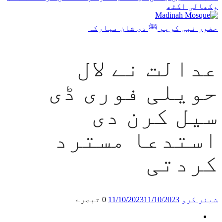
وکھالی اکٹھ
حضور نبی کریم ﷺ دی شان مبارکہ
عدالت نے لال
حویلی فوری ڈی
سیل کرن دی
استدعا مسترد
کردتی
شیئر کرو
11/10/2023
11/10/2023
0 تبصرے