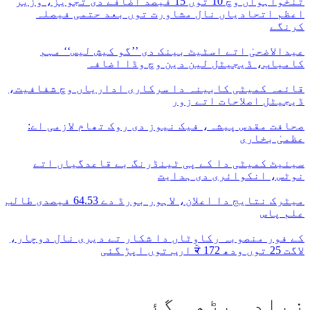
تنخواہواں وچ 10 توں 15 فیصد اضافے دی تجویز، وزیر
اعظم اتحادیاں نال مشاورت توں بعد حتمی فیصلہ
کرنگے
عیدالاضحیٰ اتے اسٹیٹ بینک دی ’’گو کیش لیس‘‘ مہم
کامیاب، ڈیجیٹل لین دین وچ وڈا اضافہ
قائمہ کمیٹی کابینہ دا سرکاری اداریاں وچ شفافیت،
ڈیجیٹل اصلاحات اتے زور
صحافت مقدس پیشہ، فیک نیوز دی روک تھام لازمی اے:
عظمیٰ بخاری
سینیٹ کمیٹی دا کے پی ٹینڈرنگ بے قاعدگیاں اتے
نوٹس، انکوائری دی ہدایت
میٹرک نتایج دا اعلان، لاہور بورڈ دے 64.53 فیصدی طالب
علم پاس
کے فور منصوبہ رکاوٹاں دا شکار تے دیری نال دوچار،
لاگت 25 توں ودھ ਕੇ 172 ارب توں اپڑ گئی
زیادہ پڑھی گئی