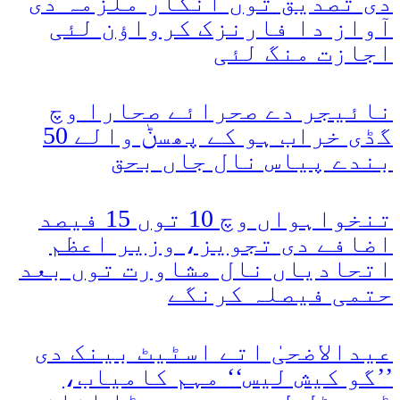
دی تصدیق توں انکار ملزمہ دی
آواز دا فارنزک کرواؤن لئی
اجازت منگ لئی
نائیجر دے صحرائے صحارا وچ
گڈی خراب ہو کے پھسݨ والے 50
بندے پیاس نال جاں بحق
تنخواہواں وچ 10 توں 15 فیصد
اضافے دی تجویز، وزیر اعظم
اتحادیاں نال مشاورت توں بعد
حتمی فیصلہ کرنگے
عیدالاضحیٰ اتے اسٹیٹ بینک دی
’’گو کیش لیس‘‘ مہم کامیاب،