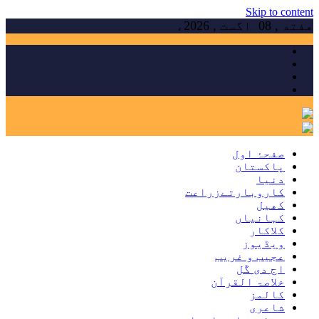
Skip to content
هفته , 08 اگست , 2026ء
صفحۂ اول
پاکستان
دنیا
کاروبارتےزراعت
کھیل
کہانیاں
کلاکار
ویڈیوز
عجیب و غریب
اج دی گَل
خلاصۃ القرآن
کالمز
شاعری