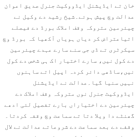
خان تے ایڈیشنل ایڈووکیٹ جنرل صدیق اعوان
عدالت وچ پیش ہوئے۔شیخ رشید دے وکیل نے
چیئرمین متروکہ وقف املاک بورڈ دے فیصلے
اتیاعتراض کر دیاں ہویاں آکھیا کہ بورڈ وچ
سیکرٹری تے ڈی جی سنے سارے عہدے چیئرمین
دے کول نیں، سارے اختیار اک ہی شخص دے کول
نیں،ساڈھی دائر کردہ اپیل اتے ساہنوں
نہیں سنیا گیا۔عدالت نے ایڈیشنل
ایڈووکیٹ جنرل نوں متروکہ وقف املاک دے
چیئرمین دے اختیاراں بارے تفصیل لئی ادھے
گھنٹے دا ویلا دتا تے سماعت وچ وقفہ کردتا۔
وقفے دے بعد سماعت دے شروعاتے عدالت نے لال