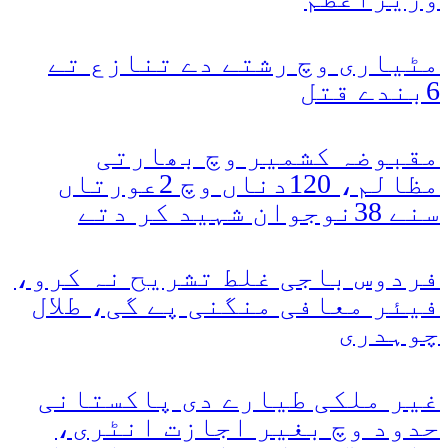
مٹیاری وچ رشتے دے تنازع تے
6بندے قتل
مقبوضہ کشمیر وچ بھارتی
مظالم، 120دناں وچ 2عورتاں
سنے 38نوجوان شہید کر دتے
فردوس باجی غلط تشریح نہ کرو،
فیئر معافی منگنی پے گی، طلال
چوہدری
غیر ملکی طیارے دی پاکستانی
حدود وچ بغیر اجازت انٹری،