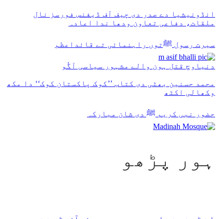
انڈونیشیا دے صدر دی چیف آف ڈیفنس فورسز نال
ملقات، دفاعی تعاون ودھا ندا اعادہ
سیرت رسول ﷺتوں راہنمائی تے قائداعظم
دنیاوچ قتل ہون والے مشہور سیاسی آگُو
محمد حسنین بھٹی دی کتاب ’’کوک پاکستان کوک‘‘ دا مکھ
وکھالی اکٹھ
حضور نبی کریم ﷺ دی شان مبارکہ
ہور پڑھو