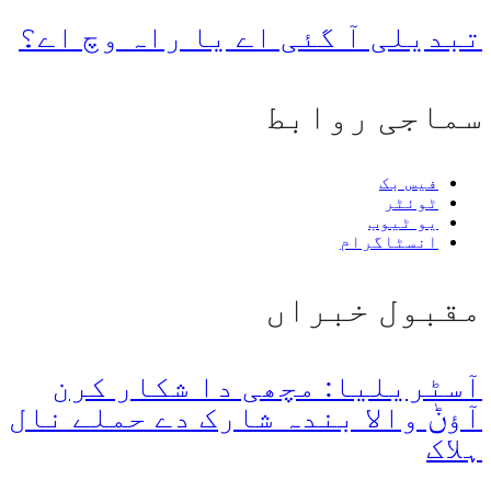
تبدیلی آ گئی اے یا راہ وچ اے؟
سماجی روابط
فیس بک
ٹوئٹر
یو ٹیوب
انسٹاگرام
مقبول خبراں
آسٹریلیا: مچھی دا شکار کرن
آؤݨ والا بندہ شارک دے حملے نال
ہلاک