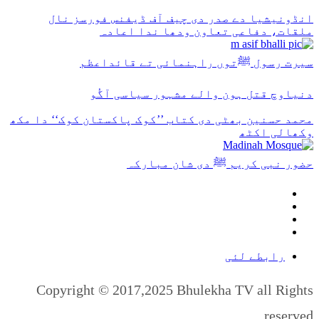
انڈونیشیا دے صدر دی چیف آف ڈیفنس فورسز نال
ملقات، دفاعی تعاون ودھا ندا اعادہ
سیرت رسول ﷺتوں راہنمائی تے قائداعظم
دنیاوچ قتل ہون والے مشہور سیاسی آگُو
محمد حسنین بھٹی دی کتاب ’’کوک پاکستان کوک‘‘ دا مکھ
وکھالی اکٹھ
حضور نبی کریم ﷺ دی شان مبارکہ
رابطے لئی
Copyright © 2017,2025 Bhulekha TV all Rights
reserved