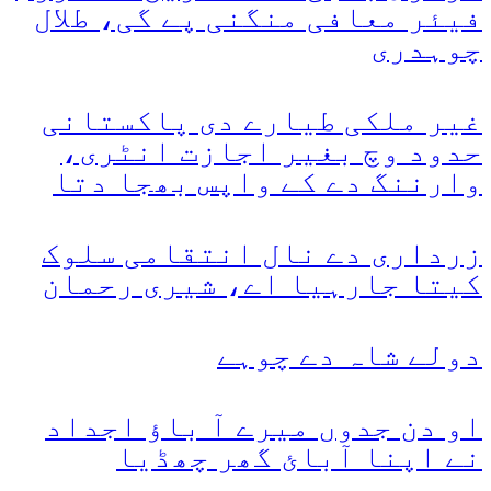
فیئر معافی منگنی پے گی، طلال
چوہدری
غیر ملکی طیارے دی پاکستانی
حدود وچ بغیر اجازت انٹری،
وارننگ دے کے واپس بھجا دتا
زرداری دے نال انتقامی سلوک
کیتا جارہیا اے، شیری رحمان
دولے شاہ دے چوہے
او دن جدوں میرے آ باؤ اجداد
نے اپنا آبائ گھر چھڈیا