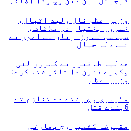
ڈیجیٹل لین دین وچ وڈا اضافہ
وزیراعظم نال ولید اقبال،
خسرور بختیار دی ملاقات،
سیاسی تے وزارتاں دے امور تے
تبادلہ خیال
عدلیہ طاقتور تے کمزور لئی
وکھرے قنون دا تاثر ختم کرے:
وزیراعظم
مٹیاری وچ رشتے دے تنازع تے
6بندے قتل
مقبوضہ کشمیر وچ بھارتی