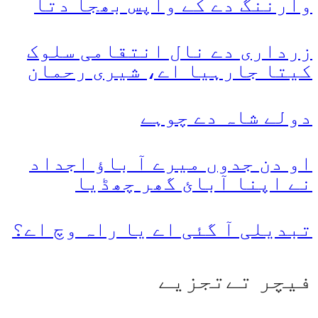
وارننگ دے کے واپس بھجا دتا
زرداری دے نال انتقامی سلوک
کیتا جارہیا اے، شیری رحمان
دولے شاہ دے چوہے
او دن جدوں میرے آ باؤ اجداد
نے اپنا آبائ گھر چھڈیا
تبدیلی آ گئی اے یا راہ وچ اے؟
فیچر تےتجزیے