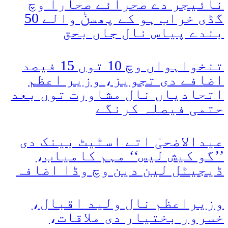
نائیجر دے صحرائے صحارا وچ
گڈی خراب ہو کے پھسݨ والے 50
بندے پیاس نال جاں بحق
تنخواہواں وچ 10 توں 15 فیصد
اضافے دی تجویز، وزیر اعظم
اتحادیاں نال مشاورت توں بعد
حتمی فیصلہ کرنگے
عیدالاضحیٰ اتے اسٹیٹ بینک دی
’’گو کیش لیس‘‘ مہم کامیاب،
ڈیجیٹل لین دین وچ وڈا اضافہ
وزیراعظم نال ولید اقبال،
خسرور بختیار دی ملاقات،