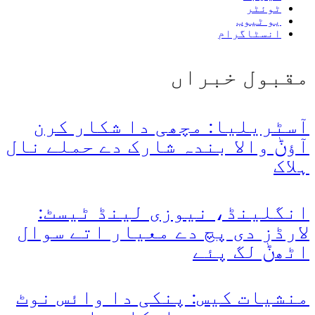
ٹوئٹر
یو ٹیوب
انسٹاگرام
مقبول خبراں
آسٹریلیا: مچھی دا شکار کرن
آؤݨ والا بندہ شارک دے حملے نال
ہلاک
انگلینڈ، نیوزی لینڈ ٹیسٹ:
لارڈز دی پچ دے معیار اتے سوال
اٹھݨ لگ پئے
منشیات کیس: پنکی دا وائس نوٹ