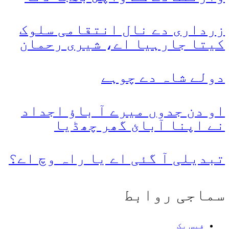
زرداری دے نال انتقامی سلوک
کیتا جارہیا اے، شیری رحمان
دولے شاہ دے چوہے
او دن جدوں میرے آ باؤ اجداد
نے اپنا آبائ گھر چھڈیا
تبدیلی آ گئی اے یا راہ وچ اے؟
سماجی روابط
فیس بک