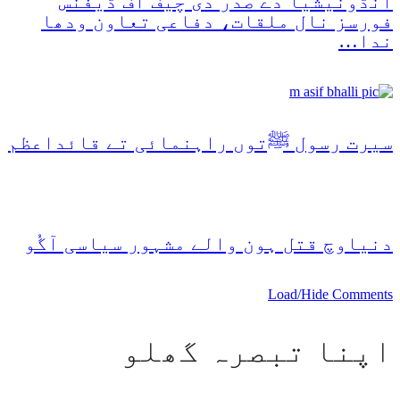
انڈونیشیا دے صدر دی چیف آف ڈیفنس
فورسز نال ملقات، دفاعی تعاون ودھا
ندا…
سیرت رسول ﷺتوں راہنمائی تے قائداعظم
دنیاوچ قتل ہون والے مشہور سیاسی آگُو
Load/Hide Comments
اپنا تبصرہ گھلو