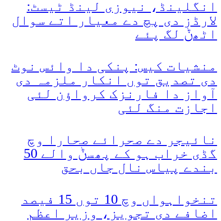
انگلینڈ، نیوزی لینڈ ٹیسٹ:
لارڈز دی پچ دے معیار اتے سوال
اٹھݨ لگ پئے
منشیات کیس: پنکی دا وائس نوٹ
دی تصدیق توں انکار ملزمہ دی
آواز دا فارنزک کرواؤن لئی
اجازت منگ لئی
نائیجر دے صحرائے صحارا وچ
گڈی خراب ہو کے پھسݨ والے 50
بندے پیاس نال جاں بحق
تنخواہواں وچ 10 توں 15 فیصد
اضافے دی تجویز، وزیر اعظم