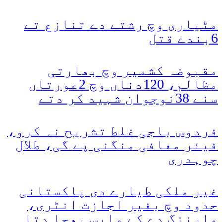
مٹیاری وچ رشتے دے تنازع تے
6بندے قتل
مقبوضہ کشمیر وچ بھارتی
مظالم، 120دناں وچ 2عورتاں
سنے 38نوجوان شہید کر دتے
فردوس باجی غلط تشریح نہ کرو،
فیئر معافی منگنی پے گی، طلال
چوہدری
غیر ملکی طیارے دی پاکستانی
حدود وچ بغیر اجازت انٹری،
وارننگ دے کے واپس بھجا دتا