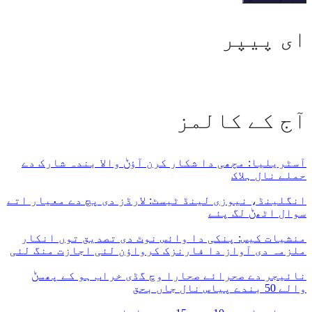
ای پیپر
آج کے کالمز
آسٹریلیا: مچھی دا شکار کرن آؤݨ والا بندہ شارک دے
حملے نال ہلاک
انگلینڈ، نیوزی لینڈ ٹیسٹ: لارڈز دی پچ دے معیار اتے
سوال اٹھݨ لگ پئے
منشیات کیس: پنکی دا وائس نوٹ دی تصدیق توں انکار
ملزمہ دی آواز دا فارنزک کرواؤن لئی اجازت منگ لئی
نائیجر دے صحرائے صحارا وچ گڈی خراب ہو کے پھسݨ
والے 50 بندے پیاس نال جاں بحق