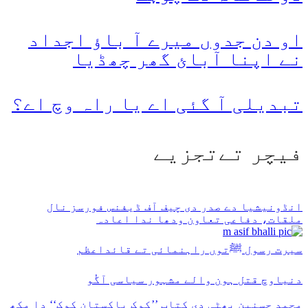
او دن جدوں میرے آ باؤ اجداد
نے اپنا آبائ گھر چھڈیا
تبدیلی آ گئی اے یا راہ وچ اے؟
فیچر تےتجزیے
انڈونیشیا دے صدر دی چیف آف ڈیفنس فورسز نال
ملقات، دفاعی تعاون ودھا ندا اعادہ
سیرت رسول ﷺتوں راہنمائی تے قائداعظم
دنیاوچ قتل ہون والے مشہور سیاسی آگُو
محمد حسنین بھٹی دی کتاب ’’کوک پاکستان کوک‘‘ دا مکھ