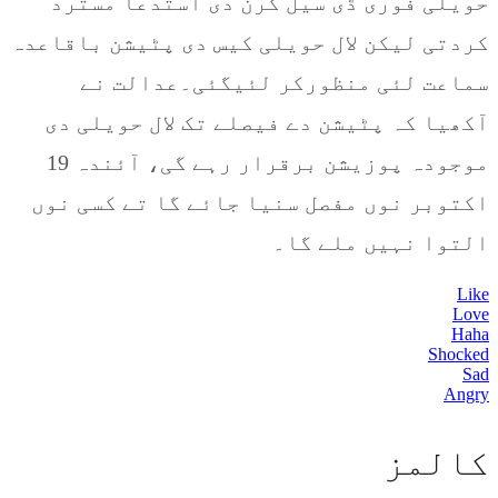
حویلی فوری ڈی سیل کرن دی استدعا مسترد
کردتی لیکن لال حویلی کیس دی پٹیشن باقاعدہ
سماعت لئی منظورکر لئیگئی۔عدالت نے
آکھیا کہ پٹیشن دے فیصلے تک لال حویلی دی
موجودہ پوزیشن برقرار رہے گی، آئندہ 19
اکتوبر نوں مفصل سنیا جائے گا تے کسی نوں
التوا نہیں ملے گا۔
Like
Love
Haha
Shocked
Sad
Angry
كالمز