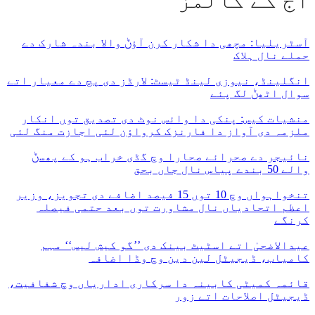
آج کے کالمز
آسٹریلیا: مچھی دا شکار کرن آؤݨ والا بندہ شارک دے
حملے نال ہلاک
انگلینڈ، نیوزی لینڈ ٹیسٹ: لارڈز دی پچ دے معیار اتے
سوال اٹھݨ لگ پئے
منشیات کیس: پنکی دا وائس نوٹ دی تصدیق توں انکار
ملزمہ دی آواز دا فارنزک کرواؤن لئی اجازت منگ لئی
نائیجر دے صحرائے صحارا وچ گڈی خراب ہو کے پھسݨ
والے 50 بندے پیاس نال جاں بحق
تنخواہواں وچ 10 توں 15 فیصد اضافے دی تجویز، وزیر
اعظم اتحادیاں نال مشاورت توں بعد حتمی فیصلہ
کرنگے
عیدالاضحیٰ اتے اسٹیٹ بینک دی ’’گو کیش لیس‘‘ مہم
کامیاب، ڈیجیٹل لین دین وچ وڈا اضافہ
قائمہ کمیٹی کابینہ دا سرکاری اداریاں وچ شفافیت،
ڈیجیٹل اصلاحات اتے زور