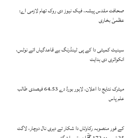
صحافت مقدس پیشہ، فیک نیوز دی روک تھام لازمی اے:
عظمیٰ بخاری
سینیٹ کمیٹی دا کے پی ٹینڈرنگ بے قاعدگیاں اتے نوٹس،
انکوائری دی ہدایت
میٹرک نتایج دا اعلان، لاہور بورڈ دے 64.53 فیصدی طالب
علم پاس
کے فور منصوبہ رکاوٹاں دا شکار تے دیری نال دوچار، لاگت
25 توں ودھ ਕੇ 172 ارب توں اپڑ گئی