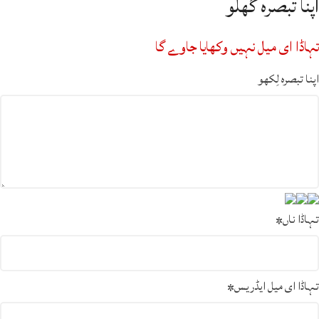
اپنا تبصرہ گھلو
تہاڈا ای میل نہیں وکھایا جاوے گا
اپنا تبصرہ لِکھو
تہاڈا ناں
*
تہاڈا ای میل ایڈریس
*