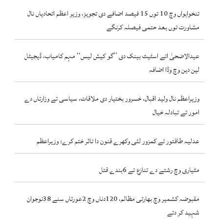
تنخواہواں وچ 10 توں 15 فیصد اضافے دی تجویز، وزیر اعظم اتحادیاں نال
مشاورت توں بعد حتمی فیصلہ کرنگے
عیدالاضحیٰ اتے اسٹیٹ بینک دی ’’گو کیش لیس‘‘ مہم کامیاب، ڈیجیٹل
لین دین وچ وڈا اضافہ
وزیراعظم نال ولید اقبال، خسرور بختیار دی ملاقات، سیاسی تے وزارتاں دے
امور تے تبادلہ خیال
عدلیہ طاقتور تے کمزور لئی وکھرے قنون دا تاثر ختم کرے: وزیراعظم
مٹیاری وچ رشتے دے تنازع تے 6بندے قتل
مقبوضہ کشمیر وچ بھارتی مظالم، 120دناں وچ 2عورتاں سنے 38نوجوان
شہید کر دتے