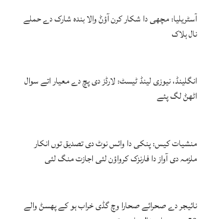
آسٹریلیا: مچھی دا شکار کرن آؤݨ والا بندہ شارک دے حملے
نال ہلاک
انگلینڈ، نیوزی لینڈ ٹیسٹ: لارڈز دی پچ دے معیار اتے سوال
اٹھݨ لگ پئے
منشیات کیس: پنکی دا وائس نوٹ دی تصدیق توں انکار
ملزمہ دی آواز دا فارنزک کرواؤن لئی اجازت منگ لئی
نائیجر دے صحرائے صحارا وچ گڈی خراب ہو کے پھسݨ والے