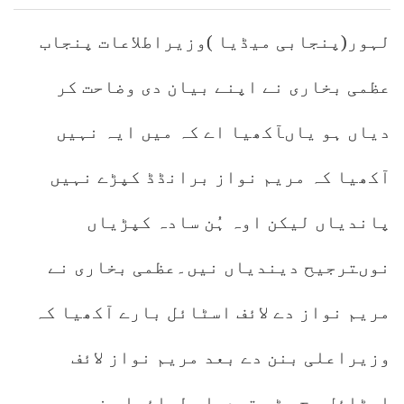
لہور(پنجابی میڈیا )وزیراطلاعات پنجاب
عظمی بخاری نے اپنے بیان دی وضاحت کر
دیاں ہو یاںآکھیا اے کہ میں ایہ نہیں
آکھیا کہ مریم نواز برانڈڈ کپڑے نہیں
پاندیاں لیکن اوہ ہُن سادہ کپڑیاں
نوںترجیح دیندیاں نیں۔عظمی بخاری نے
مریم نواز دے لائف اسٹائل بارے آکھیا کہ
وزیراعلی بنن دے بعد مریم نواز لائف
اسٹائل وچ بڑی تبدیلی لیائیاں نیں،