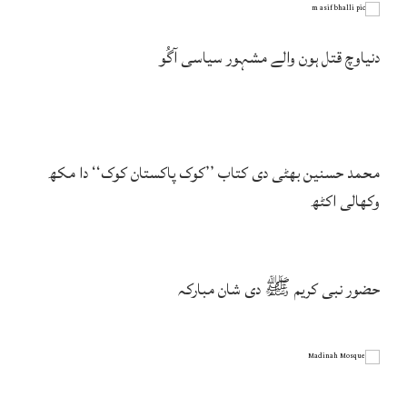
دنیاوچ قتل ہون والے مشہور سیاسی آگُو
محمد حسنین بھٹی دی کتاب ’’کوک پاکستان کوک‘‘ دا مکھ
وکھالی اکٹھ
حضور نبی کریم ﷺ دی شان مبارکہ