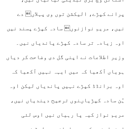
پرانے کپڑے، الیکشن توں وی پہلاں دے
نیں، مریم نوازنوں سادہ کپڑے پسند نیں
اوہ زیادہ تر سادہ کپڑے پاندیاں نیں۔
وزیر اطلاعات نے اپنی گل دی وضاحت کر دیاں
ہویاں آکھیا کہ میں ایہہ نہیں آکھیا کہ
اوہ برانڈڈ کپڑے نہیں پاندیاں لیکن اوہ
ہُن سادہ کپڑیاںنوں ترجیح دیندیاں نیں،
مریم نواز کیہ پا رہیاں نیں اوس لئی