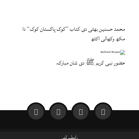
محمد حسنین بھٹی دی کتاب ’’کوک پاکستان کوک‘‘ دا
مکھ وکھالی اکٹھ
حضور نبی کریم ﷺ دی شان مبارکہ