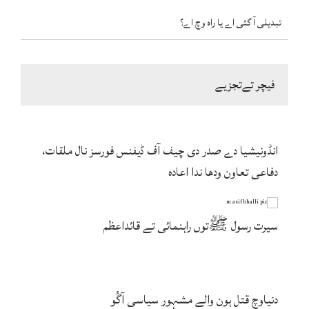
تبدیلی آ گئی اے یا راہ وچ اے؟
فیچر تےتجزیے
انڈونیشیا دے صدر دی چیف آف ڈیفنس فورسز نال ملقات،
دفاعی تعاون ودھا ندا اعادہ
سیرت رسول ﷺتوں راہنمائی تے قائداعظم
دنیاوچ قتل ہون والے مشہور سیاسی آگُو