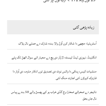
زیادہ پڑھی گئی
آسٹریلیا: مچھی دا شکار کرن آؤݨ والا بندہ شارک دے حملے نال ہلاک
انگلینڈ، نیوزی لینڈ ٹیسٹ: لارڈز دی پچ دے معیار اتے سوال اٹھݨ لگ پئے
منشیات کیس: پنکی دا وائس نوٹ دی تصدیق توں انکار ملزمہ دی آواز دا
فارنزک کرواؤن لئی اجازت منگ لئی
نائیجر دے صحرائے صحارا وچ گڈی خراب ہو کے پھسݨ والے 50 بندے پیاس
نال جاں بحق