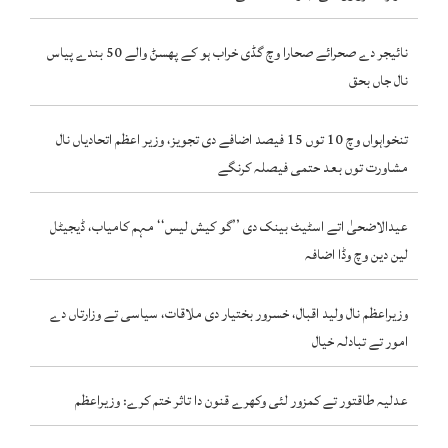
نائیجر دے صحرائے صحارا وچ گڈی خراب ہو کے پھسݨ والے 50 بندے پیاس
نال جاں بحق
تنخواہواں وچ 10 توں 15 فیصد اضافے دی تجویز، وزیر اعظم اتحادیاں نال
مشاورت توں بعد حتمی فیصلہ کرنگے
عیدالاضحیٰ اتے اسٹیٹ بینک دی ’’گو کیش لیس‘‘ مہم کامیاب، ڈیجیٹل
لین دین وچ وڈا اضافہ
وزیراعظم نال ولید اقبال، خسرور بختیار دی ملاقات، سیاسی تے وزارتاں دے
امور تے تبادلہ خیال
عدلیہ طاقتور تے کمزور لئی وکھرے قنون دا تاثر ختم کرے: وزیراعظم