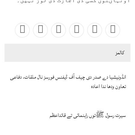
اونہاںنوں کسی دی اجازت دی لوڑ نہیں۔
كالمز
انڈونیشیا دے صدر دی چیف آف ڈیفنس فورسز نال ملقات، دفاعی
تعاون ودھا ندا اعادہ
سیرت رسول ﷺتوں راہنمائی تے قائداعظم