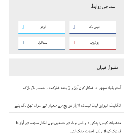
سماجی روابط
فیس بک
ٹوئٹر
یو ٹیوب
انسٹاگرام
مقبول خبراں
آسٹریلیا: مچھی دا شکار کرن آؤݨ والا بندہ شارک دے حملے نال ہلاک
انگلینڈ، نیوزی لینڈ ٹیسٹ: لارڈز دی پچ دے معیار اتے سوال اٹھݨ لگ پئے
منشیات کیس: پنکی دا وائس نوٹ دی تصدیق توں انکار ملزمہ دی آواز دا
فارنزک کرواؤن لئی اجازت منگ لئی