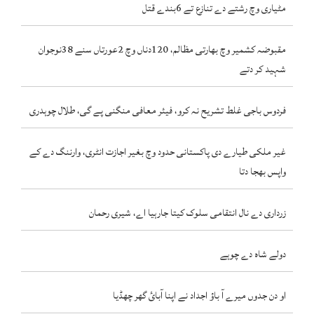
مٹیاری وچ رشتے دے تنازع تے 6بندے قتل
مقبوضہ کشمیر وچ بھارتی مظالم، 120دناں وچ 2عورتاں سنے 38نوجوان
شہید کر دتے
فردوس باجی غلط تشریح نہ کرو، فیئر معافی منگنی پے گی، طلال چوہدری
غیر ملکی طیارے دی پاکستانی حدود وچ بغیر اجازت انٹری، وارننگ دے کے
واپس بھجا دتا
زرداری دے نال انتقامی سلوک کیتا جارہیا اے، شیری رحمان
دولے شاہ دے چوہے
او دن جدوں میرے آ باؤ اجداد نے اپنا آبائ گھر چھڈیا