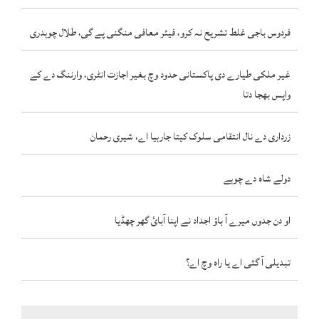
فردوس باجی غلط تشریح نہ کرو، فیئر معافی منگنی پے گی، طلال چوہدری
غیر ملکی طیارے دی پاکستانی حدود وچ بغیر اجازت انٹری، وارننگ دے کے
واپس بھجا دتا
زرداری دے نال انتقامی سلوک کیتا جارہیا اے، شیری رحمان
دولے شاہ دے چوہے
او دن جدوں میرے آ باؤ اجداد نے اپنا آبائ گھر چھڈیا
تبدیلی آ گئی اے یا راہ وچ اے؟