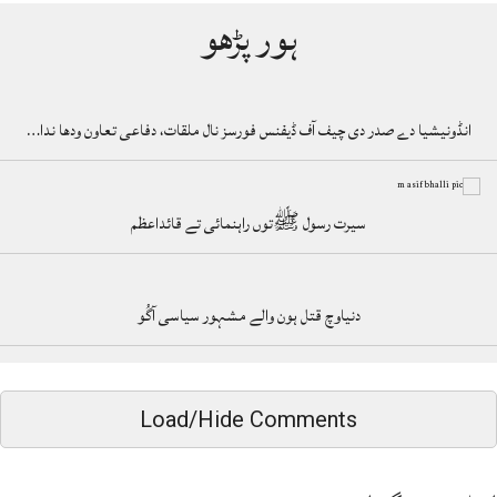
ہور پڑھو
انڈونیشیا دے صدر دی چیف آف ڈیفنس فورسز نال ملقات، دفاعی تعاون ودھا ندا…
سیرت رسول ﷺتوں راہنمائی تے قائداعظم
دنیاوچ قتل ہون والے مشہور سیاسی آگُو
Load/Hide Comments