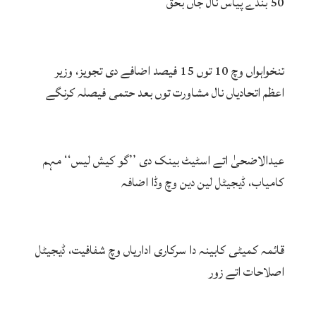
50 بندے پیاس نال جاں بحق
تنخواہواں وچ 10 توں 15 فیصد اضافے دی تجویز، وزیر
اعظم اتحادیاں نال مشاورت توں بعد حتمی فیصلہ کرنگے
عیدالاضحیٰ اتے اسٹیٹ بینک دی ’’گو کیش لیس‘‘ مہم
کامیاب، ڈیجیٹل لین دین وچ وڈا اضافہ
قائمہ کمیٹی کابینہ دا سرکاری اداریاں وچ شفافیت، ڈیجیٹل
اصلاحات اتے زور