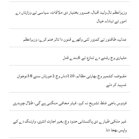
وزیراعظم نال ولید اقبال، خسرور بختیار دی ملاقات، سیاسی تے وزارتاں دے
امور تے تبادلہ خیال
عدلیہ طاقتور تے کمزور لئی وکھرے قنون دا تاثر ختم کرے: وزیراعظم
مٹیاری وچ رشتے دے تنازع تے 6بندے قتل
مقبوضہ کشمیر وچ بھارتی مظالم، 120دناں وچ 2عورتاں سنے 38نوجوان
شہید کر دتے
فردوس باجی غلط تشریح نہ کرو، فیئر معافی منگنی پے گی، طلال چوہدری
غیر ملکی طیارے دی پاکستانی حدود وچ بغیر اجازت انٹری، وارننگ دے کے
واپس بھجا دتا