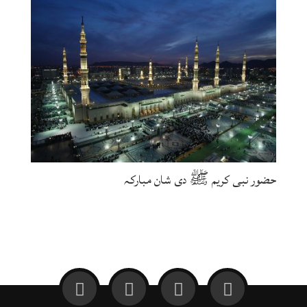
حضور نبی کریم ﷺ دی شان مبارکہ