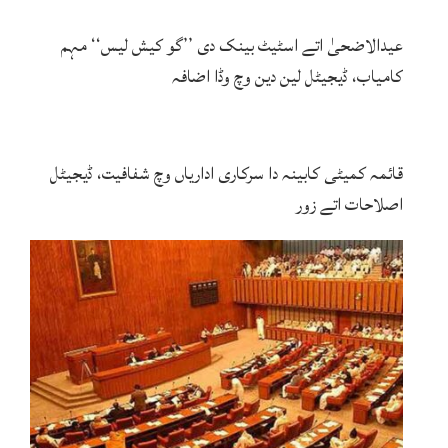
عیدالاضحیٰ اتے اسٹیٹ بینک دی ’’گو کیش لیس‘‘ مہم
کامیاب، ڈیجیٹل لین دین وچ وڈا اضافہ
قائمہ کمیٹی کابینہ دا سرکاری اداریاں وچ شفافیت، ڈیجیٹل
اصلاحات اتے زور