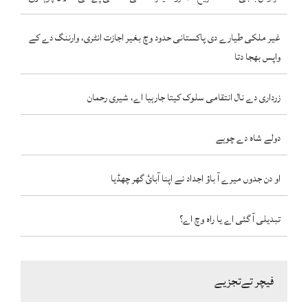
غیر ملکی طیارے دی پاکستانی حدود وچ بغیر اجازت انٹری، وارننگ دے کے
واپس بھجا دتا
زرداری دے نال انتقامی سلوک کیتا جارہیا اے، شیری رحمان
دولے شاہ دے چوہے
او دن جدوں میرے آ باؤ اجداد نے اپنا آبائ گھر چھڈیا
تبدیلی آ گئی اے یا راہ وچ اے؟
فیچر تےتجزیے