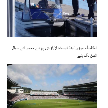
انگلینڈ، نیوزی لینڈ ٹیسٹ: لارڈز دی پچ دے معیار اتے سوال
اٹھݨ لگ پئے