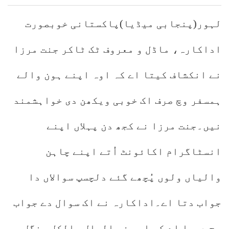
لہور(پنجابی میڈیا)پاکستانی خوبصورت
اداکارہ، ماڈل و معروف ٹک ٹاکر جنت مرزا
نے انکشاف کیتا اے کہ اوہ اپنے ہون والے
ہمسفر وچ صرف اک خوبی ویکھن دی خواہشمند
نیں۔جنت مرزا نے کجھ دن پہلاں اپنے
انسٹاگرام اکائونٹ اُتے اپنے چاہن
والیاں ولوں پُچھے گئے دلچسپ سوالاں دا
جواب دتا اے۔اداکارہ نے اک سوال دے جواب
وچ دسیا اے کہ اوہ فی الحال بالکل سنگل