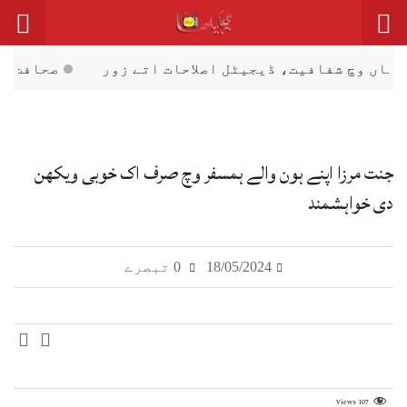
یٹل اصلاحات اتے زور
صحافت مقدس پیشہ، فیک نیوز دی
جنت مرزا اپنے ہون والے ہمسفر وچ صرف اک خوبی ویکھن
دی خواہشمند
18/05/2024
0 تبصرے
Views
107