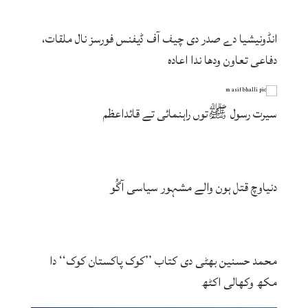
انڈونیشیا دے صدر دی چیف آف ڈیفنس فورسز نال ملقات،
دفاعی تعاون ودھا ندا اعادہ
سیرت رسول ﷺتوں راہنمائی تے قائداعظم
دنیاوچ قتل ہون والے مشہور سیاسی آگُو
محمد حسنین بھٹی دی کتاب ’’کوک پاکستان کوک‘‘ دا
مکھ وکھالی اکٹھ