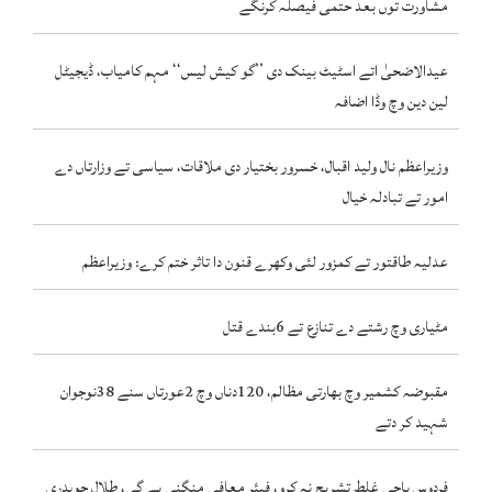
مشاورت توں بعد حتمی فیصلہ کرنگے
عیدالاضحیٰ اتے اسٹیٹ بینک دی ’’گو کیش لیس‘‘ مہم کامیاب، ڈیجیٹل
لین دین وچ وڈا اضافہ
وزیراعظم نال ولید اقبال، خسرور بختیار دی ملاقات، سیاسی تے وزارتاں دے
امور تے تبادلہ خیال
عدلیہ طاقتور تے کمزور لئی وکھرے قنون دا تاثر ختم کرے: وزیراعظم
مٹیاری وچ رشتے دے تنازع تے 6بندے قتل
مقبوضہ کشمیر وچ بھارتی مظالم، 120دناں وچ 2عورتاں سنے 38نوجوان
شہید کر دتے
فردوس باجی غلط تشریح نہ کرو، فیئر معافی منگنی پے گی، طلال چوہدری