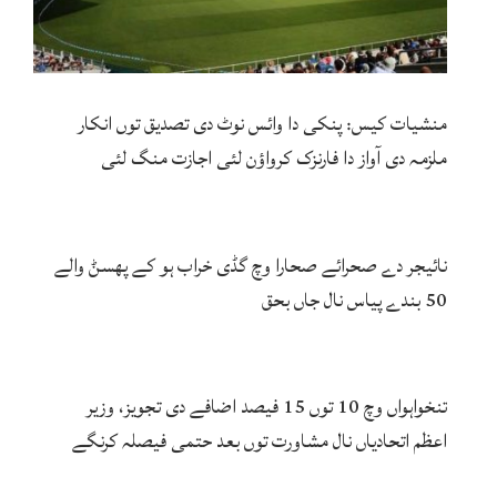
منشیات کیس: پنکی دا وائس نوٹ دی تصدیق توں انکار
ملزمہ دی آواز دا فارنزک کرواؤن لئی اجازت منگ لئی
نائیجر دے صحرائے صحارا وچ گڈی خراب ہو کے پھسݨ والے
50 بندے پیاس نال جاں بحق
تنخواہواں وچ 10 توں 15 فیصد اضافے دی تجویز، وزیر
اعظم اتحادیاں نال مشاورت توں بعد حتمی فیصلہ کرنگے