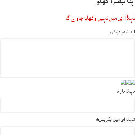
اپنا تبصرہ گھلو
تہاڈا ای میل نہیں وکھایا جاوے گا
اپنا تبصرہ لِکھو
تہاڈا ناں
*
تہاڈا ای میل ایڈریس
*