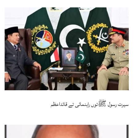
سیرت رسول ﷺتوں راہنمائی تے قائداعظم