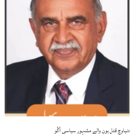
دنیاوچ قتل ہون والے مشہور سیاسی آگُو