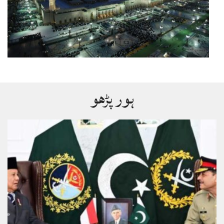
ہور پڑھو