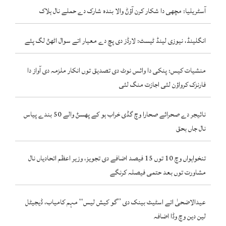
آسٹریلیا: مچھی دا شکار کرن آؤݨ والا بندہ شارک دے حملے نال ہلاک
انگلینڈ، نیوزی لینڈ ٹیسٹ: لارڈز دی پچ دے معیار اتے سوال اٹھݨ لگ پئے
منشیات کیس: پنکی دا وائس نوٹ دی تصدیق توں انکار ملزمہ دی آواز دا
فارنزک کرواؤن لئی اجازت منگ لئی
نائیجر دے صحرائے صحارا وچ گڈی خراب ہو کے پھسݨ والے 50 بندے پیاس
نال جاں بحق
تنخواہواں وچ 10 توں 15 فیصد اضافے دی تجویز، وزیر اعظم اتحادیاں نال
مشاورت توں بعد حتمی فیصلہ کرنگے
عیدالاضحیٰ اتے اسٹیٹ بینک دی ’’گو کیش لیس‘‘ مہم کامیاب، ڈیجیٹل
لین دین وچ وڈا اضافہ