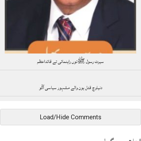
سیرت رسول ﷺتوں راہنمائی تے قائداعظم
دنیاوچ قتل ہون والے مشہور سیاسی آگُو
Load/Hide Comments