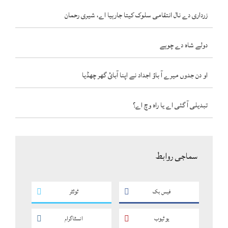
زرداری دے نال انتقامی سلوک کیتا جارہیا اے، شیری رحمان
دولے شاہ دے چوہے
او دن جدوں میرے آ باؤ اجداد نے اپنا آبائ گھر چھڈیا
تبدیلی آ گئی اے یا راہ وچ اے؟
سماجی روابط
فیس بک
ٹوئٹر
یو ٹیوب
انسٹاگرام