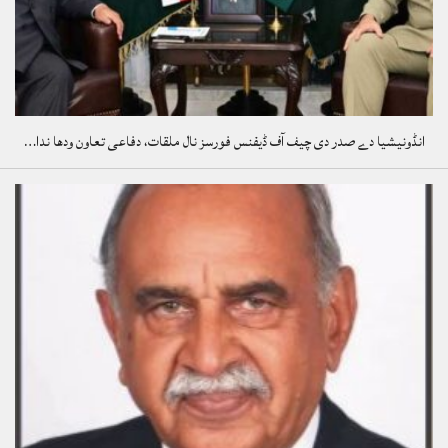
انڈونیشیا دے صدر دی چیف آف ڈیفنس فورسز نال ملقات، دفاعی تعاون ودھا ندا…