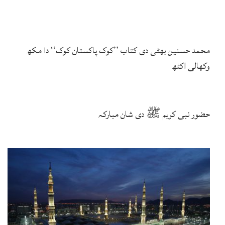
محمد حسنین بھٹی دی کتاب ’’کوک پاکستان کوک‘‘ دا مکھ
وکھالی اکٹھ
حضور نبی کریم ﷺ دی شان مبارکہ