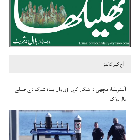
آج کے کالمز
آسٹریلیا: مچھی دا شکار کرن آؤݨ والا بندہ شارک دے حملے
نال ہلاک