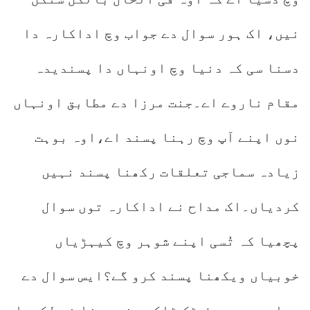
نیں، اک ہور سوال دے جواب وچ اداکارہ دا
دسنا سی کہ دنیا وچ اونہاں دا پسندیدہ
مقام ناروے اے۔جنت مرزا دے مطابق اونہاں
نوں اپنے آپ وچ رہنا پسند اے،اوہ بوہت
زیادہ سماجی تعلقات رکھنا پسند نہیں
کردیاں۔اک مداح نے اداکارہ توں سوال
پچھیا کہ تُسی اپنے شوہر وچ کیہڑیاں
خوبیاں ویکھنا پسند کرو گے؟ایس سوال دے