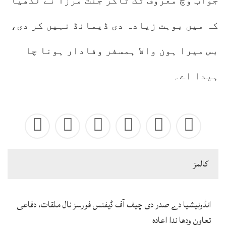
جواب وچ معروف ٹک ٹاکر جنت مرزا نے لکھیا
کہ میں بوہت زیادہ دی ڈیمانڈ نہیں کر دی،
بس میرا ہون والا ہمسفر وفادار ہونا چا
ہیدا اے۔
كالمز
انڈونیشیا دے صدر دی چیف آف ڈیفنس فورسز نال ملقات، دفاعی
تعاون ودھا ندا اعادہ