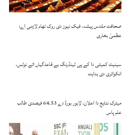
صحافت مقدس پیشہ، فیک نیوز دی روک تھام لازمی اے:
عظمیٰ بخاری
سینیٹ کمیٹی دا کے پی ٹینڈرنگ بے قاعدگیاں اتے نوٹس،
انکوائری دی ہدایت
میٹرک نتایج دا اعلان، لاہور بورڈ دے 64.53 فیصدی طالب
علم پاس