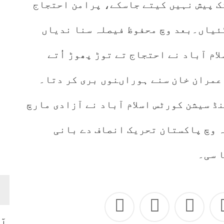
ک پیش نہیں کیتے جاسکے، پرامن احتجاج
گئیاں۔بعد وچ محفوظ فیصلہ سنا ندیاں
ام آباد نے احتجاج تے توڑ پھوڑ اُتے
عمران خان سنے ہوراںنوں بری کر دتا۔
ڈسٹرکٹ اینڈ سیشن کورٹس اسلام آباد نے آزادی مارچ
 وچ پاکستان تحریک انصاف دے بانی
 سی۔