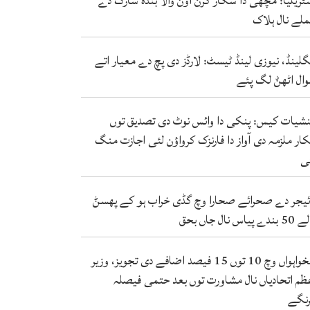
ٹریلیا: مچھی دا شکار کرن آؤݨ والا بندہ شارک دے
لے نال ہلاک
گلینڈ، نیوزی لینڈ ٹیسٹ: لارڈز دی پچ دے معیار اتے
ال اٹھݨ لگ پئے
شیات کیس: پنکی دا وائس نوٹ دی تصدیق توں
کار ملزمہ دی آواز دا فارنزک کرواؤن لئی اجازت منگ
ی
ئیجر دے صحرائے صحارا وچ گڈی خراب ہو کے پھسݨ
ندے پیاس نال جاں بحق
تنخواہواں وچ 10 توں 15 فیصد اضافے دی تجویز، وزیر
ظم اتحادیاں نال مشاورت توں بعد حتمی فیصلہ
نگے