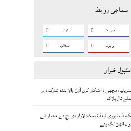
سماجی روابط
فیس بک
ٹوئٹر
یو ٹیوب
انسٹاگرام
مقبول خبراں
ٹریلیا: مچھی دا شکار کرن آؤݨ والا بندہ شارک دے
لے نال ہلاک
گلینڈ، نیوزی لینڈ ٹیسٹ: لارڈز دی پچ دے معیار اتے
ال اٹھݨ لگ پئے