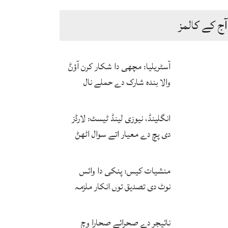
آج کے کالمز
آسٹریلیا: مچھی دا شکار کرن آؤݨ
والا بندہ شارک دے حملے نال
ہلاک
انگلینڈ، نیوزی لینڈ ٹیسٹ: لارڈز
دی پچ دے معیار اتے سوال اٹھݨ
لگ پئے
منشیات کیس: پنکی دا وائس
نوٹ دی تصدیق توں انکار ملزمہ
دی آواز دا فارنزک کرواؤن لئی
اجازت منگ لئی
نائیجر دے صحرائے صحارا وچ