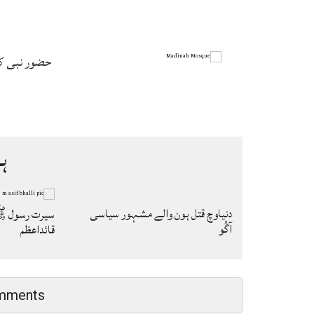
حضور نبی ک
ہ
دنیاوچ قتل ہون والے مشہور سیاسی
سیرت رسول ﷺ
آگُو
قائداعظم
mments