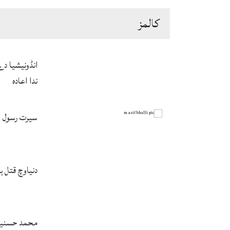
كالمز
انڈونیشیا د
ندا اعادہ
سیرت رسول ﷺ
دنیاوچ قتل 
محمد حسنین 