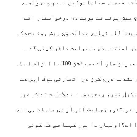
شدہ فیصلہ سنایا۔وکیل نعیم پنجوتھہ،
 پیش ہوئے تے بریت دی درخواستاں اُتے
 سیف اللہ نیازی عدالت وچ پیش ہوئے جدکہ
وں استثنی دی درخواست دائر کیتی گئی۔
وکیل نعیم پنجوتھہ دا کہنا سی کہ عمران خان اُتے سیکشن 109 دا الزام اے کہ
 مقدمہ درج کرن دی اتھارٹی صرف اوس دے
 144 نافذ کیتی۔وکیل نعیم پنجوتھہ نے دلائل د تے کہ غیر
ائی گئی، جس ایف آئی آر دی بنیاد ہی غلط
 اے؟اونہاں دا ہور کہنا سی کہ کوئی