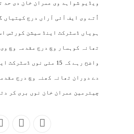
ویڈیو شواہد وی عمران خان دی حد ت
اُتے وی ایف آئی آراں درج کیتیاں 
ہویاں ڈسٹرکٹ اینڈ سیشن کورٹس اسل
تھانہ کوہسار وچ درج مقدمہ وچ وی 
واضح رہے کہ 15 مئی نوں 
دے دوران تھانہ کھنہ وچ درج مقدمہ
چیئرمین عمران خان نوں بری کر دتا