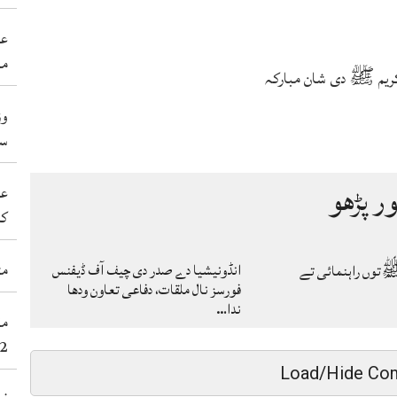
عی
مہ
ریم ﷺ دی شان مبارکہ
وز
سی
ور پڑھو
عد
کر
مٹ
انڈونیشیا دے صدر دی چیف آف ڈیفنس
توں راہنمائی تے
فورسز نال ملقات، دفاعی تعاون ودھا
ندا…
2عورتاں سنے 38نوجوان شہید کر 
Load/Hide Co