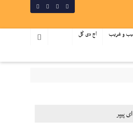
ب و غریب
اج دی گَل
ای پیپر