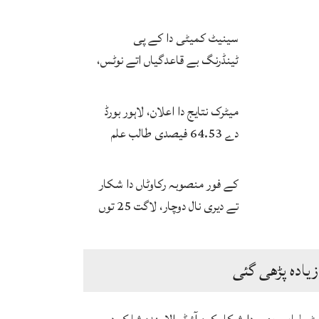
بخاری
سینیٹ کمیٹی دا کے پی
ٹینڈرنگ بے قاعدگیاں اتے نوٹس،
انکوائری دی ہدایت
میٹرک نتایج دا اعلان، لاہور بورڈ
دے 64.53 فیصدی طالب علم
پاس
کے فور منصوبہ رکاوٹاں دا شکار
تے دیری نال دوچار، لاگت 25 توں
ودھ ਕੇ 172 ارب توں اپڑ گئی
زیادہ پڑھی گئی