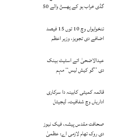
گڈی خراب ہو کے پھسݨ والے 50
بندے پیاس نال جاں بحق
تنخواہواں وچ 10 توں 15 فیصد
اضافے دی تجویز، وزیر اعظم
اتحادیاں نال مشاورت توں بعد
حتمی فیصلہ کرنگے
عیدالاضحیٰ اتے اسٹیٹ بینک
دی ’’گو کیش لیس‘‘ مہم
کامیاب، ڈیجیٹل لین دین وچ وڈا
اضافہ
قائمہ کمیٹی کابینہ دا سرکاری
اداریاں وچ شفافیت، ڈیجیٹل
اصلاحات اتے زور
صحافت مقدس پیشہ، فیک نیوز
دی روک تھام لازمی اے: عظمیٰ