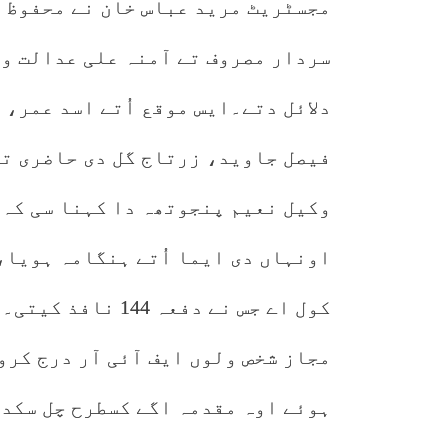
مجسٹریٹ مرید عباس خان نے محفوظ 
سردار مصروف تے آمنہ علی عدالت وچ
دلائل دتے۔ایس موقع اُتے اسد عمر،
فیصل جاوید، زرتاج گل دی حاضری ت
اونہاں دی ایما اُتے ہنگامہ ہویا،
کول اے جس نے دفعہ
مجاز شخص ولوں ایف آئی آر درج کرو
ہوئے اوہ مقدمہ اگے کسطرح چل سکدا