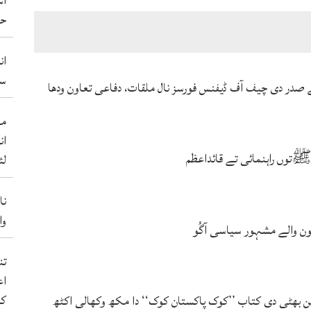
آس
حم
ان
سو
ے صدر دی چیف آف ڈیفنس فورسز نال ملقات، دفاعی تعاون ودھا
من
ان
توں راہنمائی تے قائداعظم
لئ
نا
والے 50 ب
ہون والے مشہور سیاسی آگُو
اع
کر
بھٹی دی کتاب ’’کوک پاکستان کوک‘‘ دا مکھ وکھالی اکٹھ