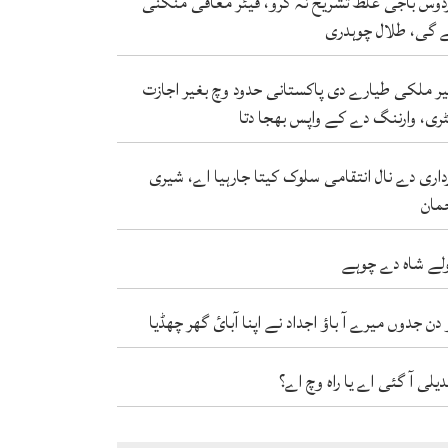
دوس باجی غلط تشریح نہ کرو، فیئر معافی منگنی
 گی، طلال چوہدری
ر ملکی طیارے دی پاکستانی حدود وچ بغیر اجازت
ٹری، وارننگ دے کے واپس بھجا دتا
داری دے نال انتقامی سلوک کیتا جارہیا اے، شیری
مان
لے شاہ دے چوہے
 دن جدوں میرے آ باؤ اجداد نے اپنا آبائ گھر چھڈیا
دیلی آ گئی اے یا راہ وچ اے؟