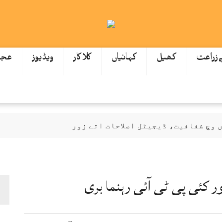
ےزراعت
کھیل
کہانیاں
کلاکار
ویڈیوز
عجی
وچ شفافیت، ڈیجیٹل اصلاحات اتے زور
ازمی اے: عظمیٰ بخاری
گیاں اتے نوٹس، انکوائری دی ہدایت
ر کئی پی ٹی آئی رہنما بری
ودھ ਕੇ 172 ارب توں اپڑ گئی