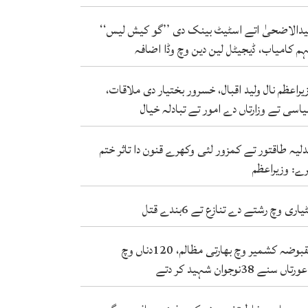
دالاضحیٰ اتے اسٹیٹ بینک دی ’’گو کیش لیس‘‘
م کامیاب، ڈیجیٹل لین دین وچ وڈا اضافہ
یراعظم نال ولید اقبال، خسرور بختیار دی ملاقات،
اسی تے وزارتاں دے امور تے تبادلہ خیال
لیہ طاقتور تے کمزور لئی وکھرے قنون دا تاثر ختم
ے: وزیراعظم
یاری وچ رشتے دے تنازع تے 6بندے قتل
مقبوضہ کشمیر وچ بھارتی مظالم، 120دناں وچ
دتے