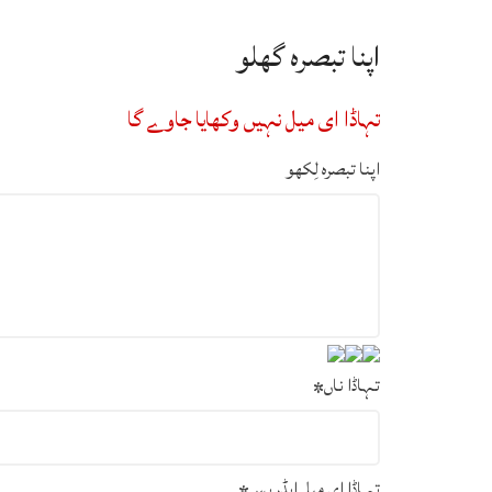
اپنا تبصرہ گھلو
تہاڈا ای میل نہیں وکھایا جاوے گا
اپنا تبصرہ لِکھو
تہاڈا ناں
*
تہاڈا ای میل ایڈریس
*