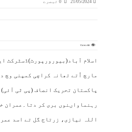
21/05/2024
0 تبصرے
Views
88
اسلام آباد(بیورورپورٹ)ڈسٹرکٹ این
مارچ اُتے تھانہ کراچی کمپنی وچ د
پاکستان تحریک انصاف (پی ٹی آئی)عم
رہنماواںنوں بری کر دتا۔عمران خا
اللہ نیازی، زرتاج گل تے اسد عمر 