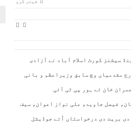
شیئر کرو
ڈ سیشنز کورٹ اسلام آباد نے آزادی
رج مقدمیاں وچ سابق وزیراعظم و بانی
ران خان تے ہور پی ٹی آئی
ن، فیصل جاوید، علی نواز اعوان، سیف
دی بریت دی درخواستاں اُتے جوڈیشل