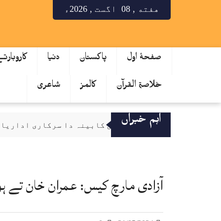
هفته , 08 اگست , 2026ء
صفحۂ اول
پاکستان
دنیا
کاروبارت
خلاصۃ القرآن
کالمز
شاعری
اہم خبراں
قائمہ کمیٹی کابینہ دا سرکاری اداریاں 
صحافت مقدس پیشہ، فیک نیوز دی روک تھام ل
سینیٹ کمیٹی دا کے پی ٹینڈرنگ بے قاعد
میٹرک نتایج دا اعلان، لاہور بورڈ دے 64.53 فیصدی طالب علم پاس
آزادی مارچ کیس: عمران خان تے ہو
کے فور منصوبہ رکاوٹاں دا شکار تے دیری نال دوچار، لاگت 25 توں 