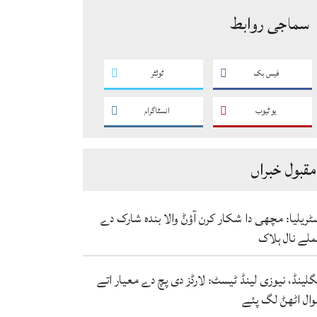
سماجی روابط
فیس بک
ٹوئٹر
یو ٹیوب
انسٹاگرام
مقبول خبراں
ٹریلیا: مچھی دا شکار کرن آؤݨ والا بندہ شارک دے
لے نال ہلاک
گلینڈ، نیوزی لینڈ ٹیسٹ: لارڈز دی پچ دے معیار اتے
ال اٹھݨ لگ پئے