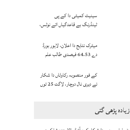
بخاری
سینیٹ کمیٹی دا کے پی
ٹینڈرنگ بے قاعدگیاں اتے نوٹس،
انکوائری دی ہدایت
میٹرک نتایج دا اعلان، لاہور بورڈ
دے 64.53 فیصدی طالب علم
پاس
کے فور منصوبہ رکاوٹاں دا شکار
تے دیری نال دوچار، لاگت 25 توں
ودھ ਕੇ 172 ارب توں اپڑ گئی
زیادہ پڑھی گئی