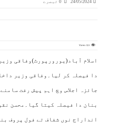
24/05/2024
0 تبصرے
Views
125
اسلام آباد(یورورپورٹ)وفاقی وزیر
دا فیصلہ کر لیا۔وفاقی وزیر داخل
جائزہ اجلاس وچ اہم پیش رفت سامنے
بنان دا فیصلہ کیتا گیا۔محسن نقوی
انداراج نوں شفاف تے فول پروف بنا