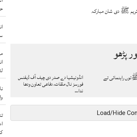
آس
حم
ریم ﷺ دی شان مبارکہ
ان
سو
ور پڑھو
من
ان
لئ
انڈونیشیا دے صدر دی چیف آف ڈیفنس
توں راہنمائی تے
فورسز نال ملقات، دفاعی تعاون ودھا
نا
ندا…
والے 50 ب
Load/Hide Co
اع
کر