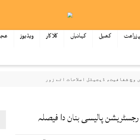
ےزراعت
کھیل
کہانیاں
کلاکار
ویڈیوز
عجی
وچ شفافیت، ڈیجیٹل اصلاحات اتے زور
ازمی اے: عظمیٰ بخاری
گیاں اتے نوٹس، انکوائری دی ہدایت
رجسٹریشن پالیسی بنان دا فیصلہ
ودھ ਕੇ 172 ارب توں اپڑ گئی