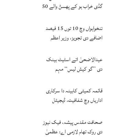
گڈی خراب ہو کے پھسݨ والے 50
بندے پیاس نال جاں بحق
تنخواہواں وچ 10 توں 15 فیصد
اضافے دی تجویز، وزیر اعظم
اتحادیاں نال مشاورت توں بعد
حتمی فیصلہ کرنگے
عیدالاضحیٰ اتے اسٹیٹ بینک
دی ’’گو کیش لیس‘‘ مہم
کامیاب، ڈیجیٹل لین دین وچ وڈا
اضافہ
قائمہ کمیٹی کابینہ دا سرکاری
اداریاں وچ شفافیت، ڈیجیٹل
اصلاحات اتے زور
صحافت مقدس پیشہ، فیک نیوز
دی روک تھام لازمی اے: عظمیٰ