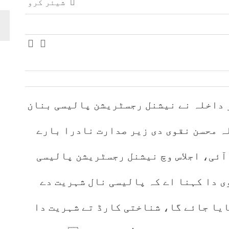
شیئر کرو
 داخلہ نے نیشنل رجسٹریشن پالیسی بنان
ہ محسن نقوی دی زیر صدارت نادرا بارے
 آئی، اجلاس وچ نیشنل رجسٹریشن پالیسی
 دا کہنا اے کہ پالیسی نال شہریت دے
یا جائے گا، شناختی کارڈ تے شہریت دا