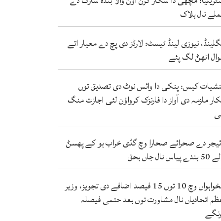
ٹریلیا: مچھی دا شکار کرن آؤݨ والا بندہ شارک دے
لے نال ہلاک
گلینڈ، نیوزی لینڈ ٹیسٹ: لارڈز دی پچ دے معیار اتے
ال اٹھݨ لگ پئے
شیات کیس: پنکی دا وائس نوٹ دی تصدیق توں
کار ملزمہ دی آواز دا فارنزک کرواؤن لئی اجازت منگ
ی
ئیجر دے صحرائے صحارا وچ گڈی خراب ہو کے پھسݨ
ندے پیاس نال جاں بحق
تنخواہواں وچ 10 توں 15 فیصد اضافے دی تجویز، وزیر
ظم اتحادیاں نال مشاورت توں بعد حتمی فیصلہ
نگے