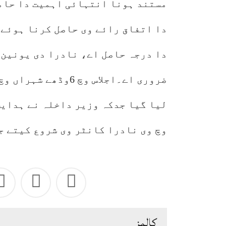
مستند ہونا انتہائی اہمیت دا حام
دا اتفاق رائے وی حاصل کرنا ہوئے 
دا درجہ حاصل اے، نادرا دی یونین 
ضروری اے۔اجلاس وچ 6
لیا گیا جدکہ وزیر داخلہ نے ہدایت
وچ وی نادرا کانٹر وی شروع کیتے ج
كالمز