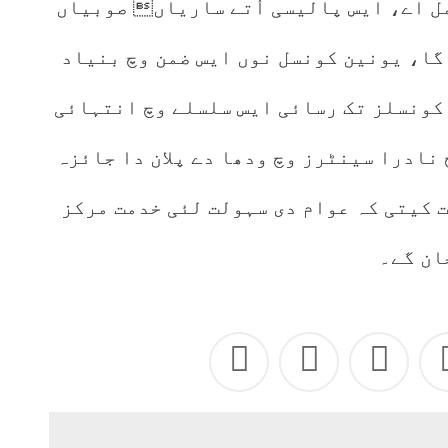
ل اے، ایس پالیسی اُتے ساریاں صوبیاں
گا، یونین کونسل نوں ایس ضمن وچ بنیاد
کونسلز تک رسائی ایس سلسلے وچ انتہائی
وڈھے شہراں وچ نادرا سینٹرز وچ ودھا دے پلان دا جائزہ
 کیتی کہ عوام دی سہولت لئی خدمت مرکز
ان گے۔