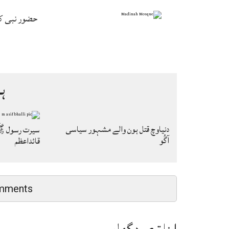
حضور نبی ک
ہ
دنیاوچ قتل ہون والے مشہور سیاسی
سیرت رسول ﷺ
آگُو
قائداعظم
mments
اپنا تبصرہ گھلو