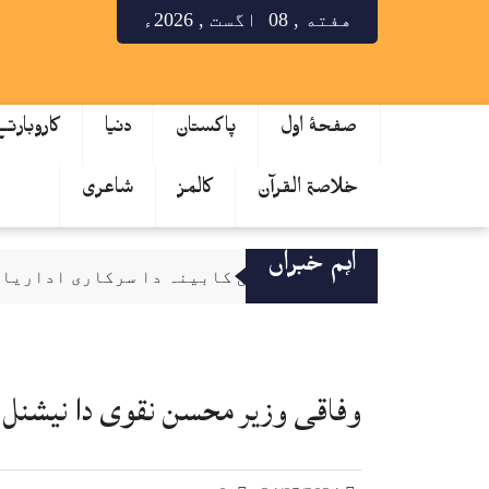
هفته , 08 اگست , 2026ء
صفحۂ اول
پاکستان
دنیا
کاروبارت
خلاصۃ القرآن
کالمز
شاعری
اہم خبراں
قائمہ کمیٹی کابینہ دا سرکاری اداریاں 
صحافت مقدس پیشہ، فیک نیوز دی روک تھام ل
سینیٹ کمیٹی دا کے پی ٹینڈرنگ بے قاعد
میٹرک نتایج دا اعلان، لاہور بورڈ دے 64.53 فیصدی طالب علم پاس
وفاقی وزیر محسن نقوی دا نیشنل 
کے فور منصوبہ رکاوٹاں دا شکار تے دیری نال دوچار، لاگت 25 توں 