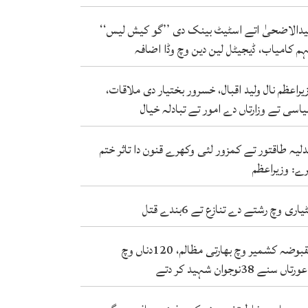
دالاضحیٰ اتے اسٹیٹ بینک دی ’’گو کیش لیس‘‘
م کامیاب، ڈیجیٹل لین دین وچ وڈا اضافہ
یراعظم نال ولید اقبال، خسرور بختیار دی ملاقات،
اسی تے وزارتاں دے امور تے تبادلہ خیال
لیہ طاقتور تے کمزور لئی وکھرے قنون دا تاثر ختم
ے: وزیراعظم
یاری وچ رشتے دے تنازع تے 6بندے قتل
مقبوضہ کشمیر وچ بھارتی مظالم، 120دناں وچ
دتے