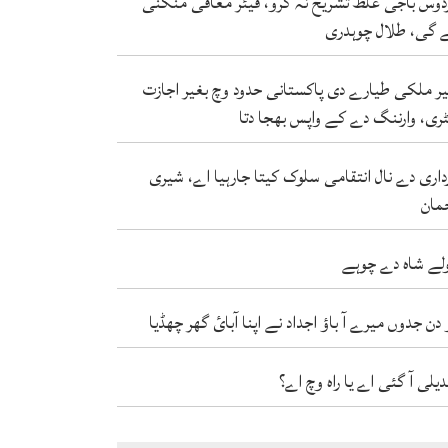
دوس باجی غلط تشریح نہ کرو، فیئر معافی منگنی
 گی، طلال چوہدری
ر ملکی طیارے دی پاکستانی حدود وچ بغیر اجازت
ٹری، وارننگ دے کے واپس بھجا دتا
داری دے نال انتقامی سلوک کیتا جارہیا اے، شیری
مان
لے شاہ دے چوہے
 دن جدوں میرے آ باؤ اجداد نے اپنا آبائ گھر چھڈیا
دیلی آ گئی اے یا راہ وچ اے؟