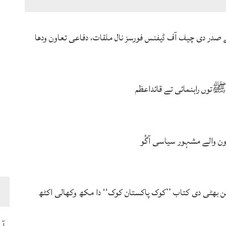
ے صدر دی چیف آف ڈیفنس فورسز نال ملقات، دفاعی تعاون ودھا
توں راہنمائی تے قائداعظم
ہون والے مشہور سیاسی آگُو
بھٹی دی کتاب ’’کوک پاکستان کوک‘‘ دا مکھ وکھالی اکٹھ