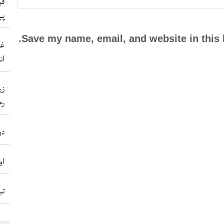
فر
پے
Save my name, email, and website in this 
غی
ان
زر
رح
دو
او
تب