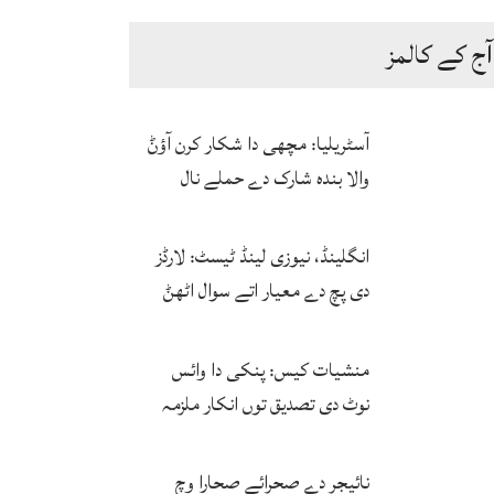
آج کے کالمز
آسٹریلیا: مچھی دا شکار کرن آؤݨ
والا بندہ شارک دے حملے نال
ہلاک
انگلینڈ، نیوزی لینڈ ٹیسٹ: لارڈز
دی پچ دے معیار اتے سوال اٹھݨ
لگ پئے
منشیات کیس: پنکی دا وائس
نوٹ دی تصدیق توں انکار ملزمہ
دی آواز دا فارنزک کرواؤن لئی
اجازت منگ لئی
نائیجر دے صحرائے صحارا وچ