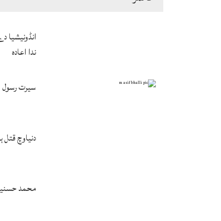
انڈونیشیا د
ندا اعادہ
سیرت رسول ﷺ
دنیاوچ قتل 
محمد حسنین 