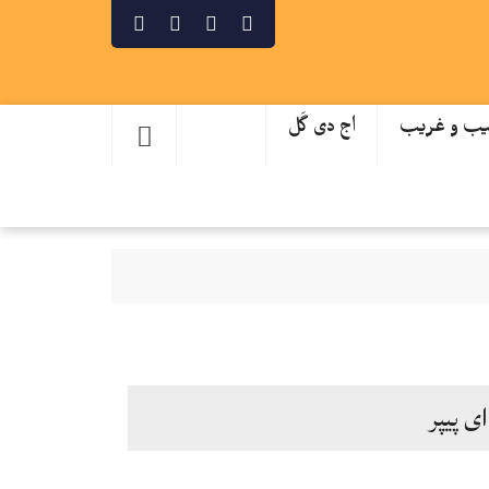
ب و غریب
اج دی گَل
ای پیپر