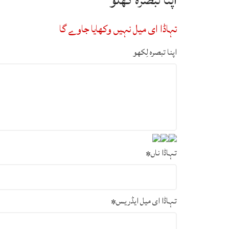
تہاڈا ای میل نہیں وکھایا جاوے گا
اپنا تبصرہ لِکھو
تہاڈا ناں
*
تہاڈا ای میل ایڈریس
*