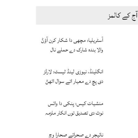
آج کے کالمز
آسٹریلیا: مچھی دا شکار کرن آؤݨ
والا بندہ شارک دے حملے نال
ہلاک
انگلینڈ، نیوزی لینڈ ٹیسٹ: لارڈز
دی پچ دے معیار اتے سوال اٹھݨ
لگ پئے
منشیات کیس: پنکی دا وائس
نوٹ دی تصدیق توں انکار ملزمہ
دی آواز دا فارنزک کرواؤن لئی
اجازت منگ لئی
نائیجر دے صحرائے صحارا وچ