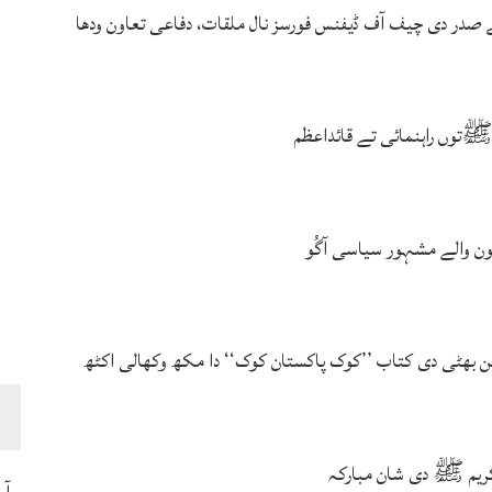
ے صدر دی چیف آف ڈیفنس فورسز نال ملقات، دفاعی تعاون ودھا
توں راہنمائی تے قائداعظم
ہون والے مشہور سیاسی آگُو
بھٹی دی کتاب ’’کوک پاکستان کوک‘‘ دا مکھ وکھالی اکٹھ
ریم ﷺ دی شان مبارکہ