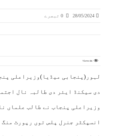
28/05/2024
0 تبصرے
Views
84
دی سیکنڈ ایئر دی طالبہ نال اجتم
وزیراعلی پنجاب نے طالب علماں نا
انسپکٹر جنرل پلس توں رپورٹ منگ ل