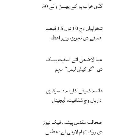
گڈی خراب ہو کے پھسݨ والے 50
بندے پیاس نال جاں بحق
تنخواہواں وچ 10 توں 15 فیصد
اضافے دی تجویز، وزیر اعظم
اتحادیاں نال مشاورت توں بعد
حتمی فیصلہ کرنگے
عیدالاضحیٰ اتے اسٹیٹ بینک
دی ’’گو کیش لیس‘‘ مہم
کامیاب، ڈیجیٹل لین دین وچ وڈا
اضافہ
قائمہ کمیٹی کابینہ دا سرکاری
اداریاں وچ شفافیت، ڈیجیٹل
اصلاحات اتے زور
صحافت مقدس پیشہ، فیک نیوز
دی روک تھام لازمی اے: عظمیٰ