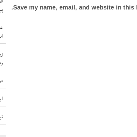
فر
Save my name, email, and website in this 
پے
غی
ان
زر
رح
دو
او
تب