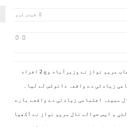
شیئر کرو
لہور(پنجابی میڈیا)وزیراعلی پنجاب مریم نواز نے وزیرآباد وچ 2 افراد
اعی زیادتی دے واقعہ دانوٹس لے لیا۔
ل مبینہ اجتماعی زیادتی دے واقعے بارے
ئی ، ایس حوالے نال مریم نواز نے آکھیا