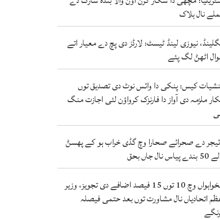
ٹریلیا: مچھی دا شکار کرن آؤݨ والا بندہ شارک دے
لے نال ہلاک
گلینڈ، نیوزی لینڈ ٹیسٹ: لارڈز دی پچ دے معیار اتے
ال اٹھݨ لگ پئے
شیات کیس: پنکی دا وائس نوٹ دی تصدیق توں
کار ملزمہ دی آواز دا فارنزک کرواؤن لئی اجازت منگ
ی
ئیجر دے صحرائے صحارا وچ گڈی خراب ہو کے پھسݨ
ندے پیاس نال جاں بحق
تنخواہواں وچ 10 توں 15 فیصد اضافے دی تجویز، وزیر
ظم اتحادیاں نال مشاورت توں بعد حتمی فیصلہ
نگے