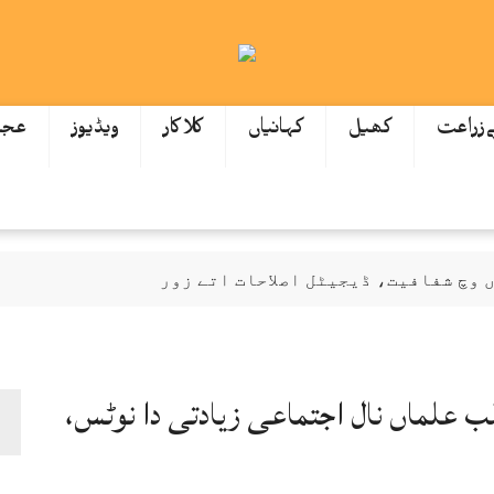
ےزراعت
کھیل
کہانیاں
کلاکار
ویڈیوز
عجی
وچ شفافیت، ڈیجیٹل اصلاحات اتے زور
ازمی اے: عظمیٰ بخاری
گیاں اتے نوٹس، انکوائری دی ہدایت
لب علماں نال اجتماعی زیادتی دا نوٹس،
ودھ ਕੇ 172 ارب توں اپڑ گئی