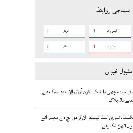
سماجی روابط
فیس بک
ٹوئٹر
یو ٹیوب
انسٹاگرام
مقبول خبراں
ٹریلیا: مچھی دا شکار کرن آؤݨ والا بندہ شارک دے
لے نال ہلاک
گلینڈ، نیوزی لینڈ ٹیسٹ: لارڈز دی پچ دے معیار اتے
ال اٹھݨ لگ پئے