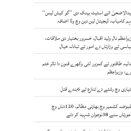
دالاضحیٰ اتے اسٹیٹ بینک دی ’’گو کیش لیس‘‘
م کامیاب، ڈیجیٹل لین دین وچ وڈا اضافہ
یراعظم نال ولید اقبال، خسرور بختیار دی ملاقات،
اسی تے وزارتاں دے امور تے تبادلہ خیال
لیہ طاقتور تے کمزور لئی وکھرے قنون دا تاثر ختم
ے: وزیراعظم
یاری وچ رشتے دے تنازع تے 6بندے قتل
مقبوضہ کشمیر وچ بھارتی مظالم، 120دناں وچ
دتے