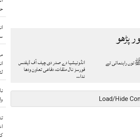
آس
حم
ان
ور پڑھو
سو
من
انڈونیشیا دے صدر دی چیف آف ڈیفنس
توں راہنمائی تے
ان
فورسز نال ملقات، دفاعی تعاون ودھا
لئ
ندا…
نا
والے 50 ب
Load/Hide Co
اع
کر