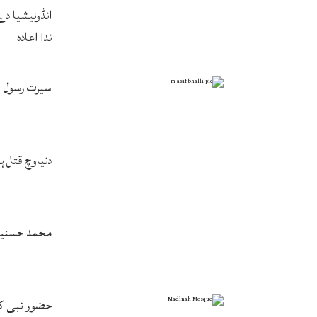
انڈونیشیا د
ندا اعادہ
سیرت رسول ﷺ
دنیاوچ قتل 
محمد حسنین 
حضور نبی ک