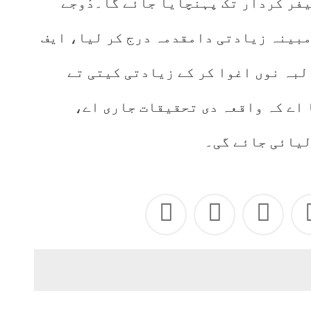
فر کردار تک پہنچایا جائے گا۔دُوجے
مبینہ زیادتی دامقدمہ درج کر لیا، ایف
لبہ نوں اغوا کر کے زیادتی کیتی تے
اے کہ واقعہ دی تحقیقات جاری اے،
لیائی جائے گی۔