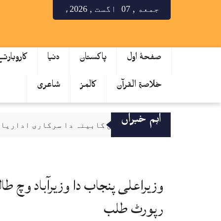
جمعه , 07 اگست , 2026ء
صفحۂ اول
پاکستان
دنیا
کاروبارت
خلاصۃ القرآن
کالمز
شاعری
اہم خبراں
قائمہ کمیٹی کابینہ دا سرکاری اداریاں 
صحافت مقدس پیشہ، فیک نیوز دی روک تھام ل
سینیٹ کمیٹی دا کے پی ٹینڈرنگ بے قاعد
میٹرک نتایج دا اعلان، لاہور بورڈ دے 64.53 فیصدی طالب علم پاس
وزیراعلی پنجاب دا وزیرآباد وچ طا
کے فور منصوبہ رکاوٹاں دا شکار تے دیری نال دوچار، لاگت 25 توں 
رپورٹ طلب