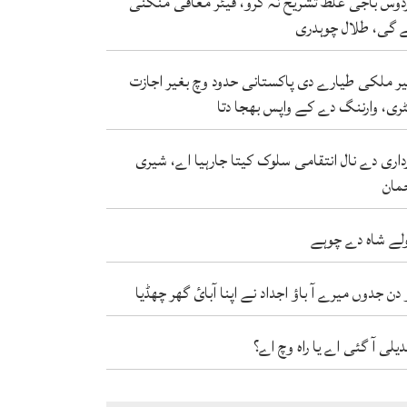
دوس باجی غلط تشریح نہ کرو، فیئر معافی منگنی
 گی، طلال چوہدری
ر ملکی طیارے دی پاکستانی حدود وچ بغیر اجازت
ٹری، وارننگ دے کے واپس بھجا دتا
داری دے نال انتقامی سلوک کیتا جارہیا اے، شیری
مان
لے شاہ دے چوہے
 دن جدوں میرے آ باؤ اجداد نے اپنا آبائ گھر چھڈیا
دیلی آ گئی اے یا راہ وچ اے؟