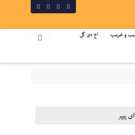
ب و غریب
اج دی گَل
ای پیپر