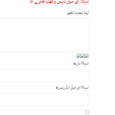
تہاڈا ای میل نہیں وکھایا جاوے گا
اپنا تبصرہ لِکھو
تہاڈا ناں
*
تہاڈا ای میل ایڈریس
*