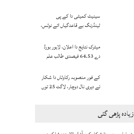
بخاری
سینیٹ کمیٹی دا کے پی
ٹینڈرنگ بے قاعدگیاں اتے نوٹس،
انکوائری دی ہدایت
میٹرک نتایج دا اعلان، لاہور بورڈ
دے 64.53 فیصدی طالب علم
پاس
کے فور منصوبہ رکاوٹاں دا شکار
تے دیری نال دوچار، لاگت 25 توں
ودھ ਕੇ 172 ارب توں اپڑ گئی
زیادہ پڑھی گئی