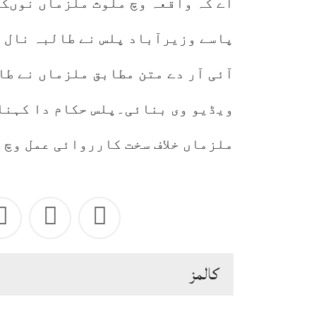
اے کہ واقعہ وچ ملوث ملزماں نوںکی
پاسے وزیرآباد پلس نے طالبہ نال 
آئی آر دے متن مطابق ملزماں نے طا
ویڈیو وی بنائی۔پلس حکام دا کہنا 
ملزماں خلاف سخت کارروائی عمل وچ 
كالمز