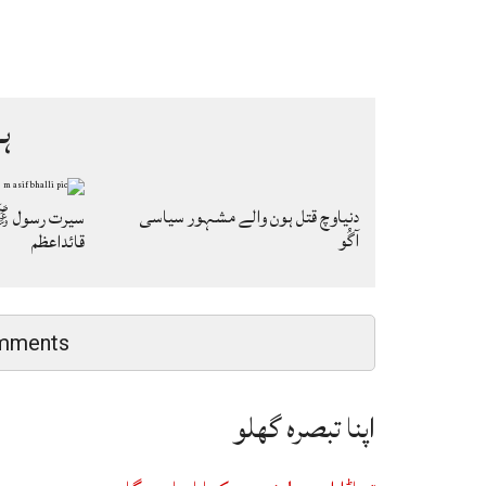
ہ
دنیاوچ قتل ہون والے مشہور سیاسی
سیرت رسول ﷺ
آگُو
قائداعظم
mments
اپنا تبصرہ گھلو