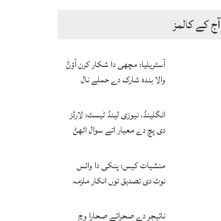
آج کے کالمز
آسٹریلیا: مچھی دا شکار کرن آؤݨ
والا بندہ شارک دے حملے نال
ہلاک
انگلینڈ، نیوزی لینڈ ٹیسٹ: لارڈز
دی پچ دے معیار اتے سوال اٹھݨ
لگ پئے
منشیات کیس: پنکی دا وائس
نوٹ دی تصدیق توں انکار ملزمہ
دی آواز دا فارنزک کرواؤن لئی
اجازت منگ لئی
نائیجر دے صحرائے صحارا وچ