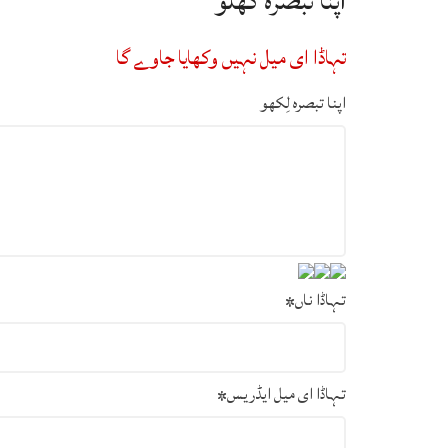
اپنا تبصرہ گھلو
تہاڈا ای میل نہیں وکھایا جاوے گا
اپنا تبصرہ لِکھو
تہاڈا ناں
*
تہاڈا ای میل ایڈریس
*