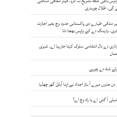
دوس باجی غلط تشریح نہ کرو، فیئر معافی منگنی
 گی، طلال چوہدری
ر ملکی طیارے دی پاکستانی حدود وچ بغیر اجازت
ٹری، وارننگ دے کے واپس بھجا دتا
داری دے نال انتقامی سلوک کیتا جارہیا اے، شیری
مان
لے شاہ دے چوہے
 دن جدوں میرے آ باؤ اجداد نے اپنا آبائ گھر چھڈیا
دیلی آ گئی اے یا راہ وچ اے؟