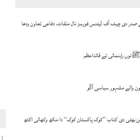
ے صدر دی چیف آف ڈیفنس فورسز نال ملقات، دفاعی تعاون ودھا
توں راہنمائی تے قائداعظم
ہون والے مشہور سیاسی آگُو
بھٹی دی کتاب ’’کوک پاکستان کوک‘‘ دا مکھ وکھالی اکٹھ