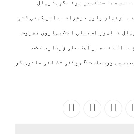
دے دی سماعت نہیں ہوئے گی۔فریال
تے اونہاں ولوں درخواست دائر کیتی گئی
یال تالپور اسمبلی اجلاس پاروں مصروف
عدالت نے صدر آصف علی زرداری خلاف
مقدمہ داخل دفتر کر دیاں ہویاں کیس دی ہورسماعت 9 جولائی تک لئی ملتوی کر