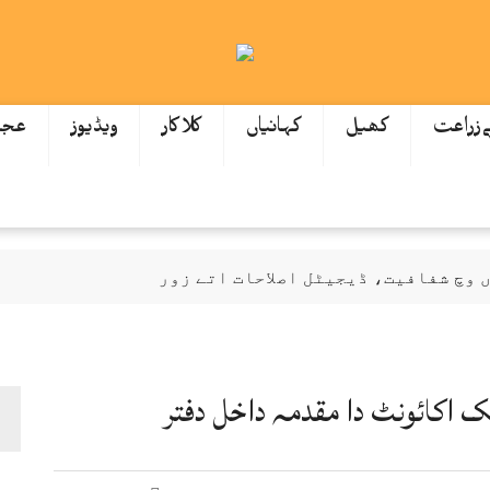
ےزراعت
کھیل
کہانیاں
کلاکار
ویڈیوز
عجی
وچ شفافیت، ڈیجیٹل اصلاحات اتے زور
ازمی اے: عظمیٰ بخاری
گیاں اتے نوٹس، انکوائری دی ہدایت
اکائونٹ دا مقدمہ داخل دفتر
ودھ ਕੇ 172 ارب توں اپڑ گئی