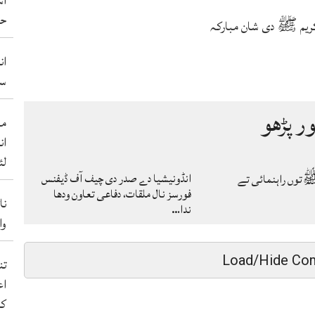
آس
حم
ریم ﷺ دی شان مبارکہ
ان
سو
ور پڑھو
من
ان
لئ
انڈونیشیا دے صدر دی چیف آف ڈیفنس
توں راہنمائی تے
فورسز نال ملقات، دفاعی تعاون ودھا
نا
ندا…
والے 50 ب
Load/Hide Co
اع
کر