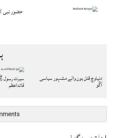
حضور نبی ک
ہ
دنیاوچ قتل ہون والے مشہور سیاسی
سیرت رسول ﷺ
آگُو
قائداعظم
mments