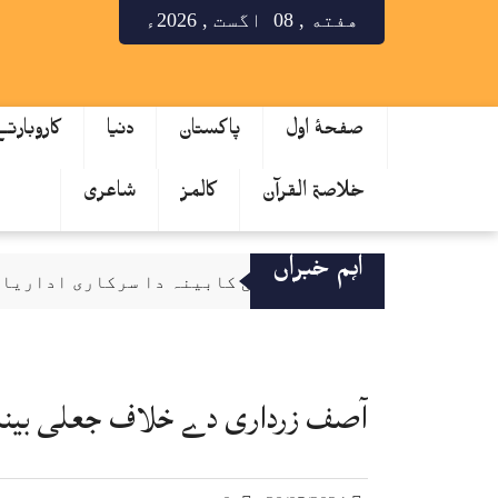
هفته , 08 اگست , 2026ء
صفحۂ اول
پاکستان
دنیا
کاروبارت
خلاصۃ القرآن
کالمز
شاعری
اہم خبراں
قائمہ کمیٹی کابینہ دا سرکاری اداریاں 
صحافت مقدس پیشہ، فیک نیوز دی روک تھام ل
سینیٹ کمیٹی دا کے پی ٹینڈرنگ بے قاعد
میٹرک نتایج دا اعلان، لاہور بورڈ دے 64.53 فیصدی طالب علم پاس
آصف زرداری دے خلاف جعلی بینک 
کے فور منصوبہ رکاوٹاں دا شکار تے دیری نال دوچار، لاگت 25 توں 