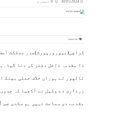
30/05/2024
0 تبصرے
Views
105
کراچی(بیورورپورٹ)صدر مملکت آصف 
دا مقدمہ داخل دفتر کر دتا گیا۔ب
تالپور تے ہوراں خلاف جعلی بینک ا
زرداری دے وکیل نے آکھیا کہ جدوں 
مقدمے دی سماعت نہیں ہو سکدی جس اُت