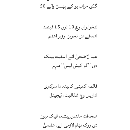
گڈی خراب ہو کے پھسݨ والے 50
بندے پیاس نال جاں بحق
تنخواہواں وچ 10 توں 15 فیصد
اضافے دی تجویز، وزیر اعظم
اتحادیاں نال مشاورت توں بعد
حتمی فیصلہ کرنگے
عیدالاضحیٰ اتے اسٹیٹ بینک
دی ’’گو کیش لیس‘‘ مہم
کامیاب، ڈیجیٹل لین دین وچ وڈا
اضافہ
قائمہ کمیٹی کابینہ دا سرکاری
اداریاں وچ شفافیت، ڈیجیٹل
اصلاحات اتے زور
صحافت مقدس پیشہ، فیک نیوز
دی روک تھام لازمی اے: عظمیٰ