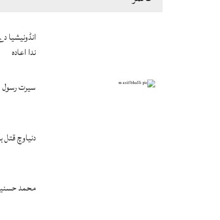
انڈونیشیا د
ندا اعادہ
سیرت رسول ﷺ
دنیاوچ قتل 
محمد حسنین 