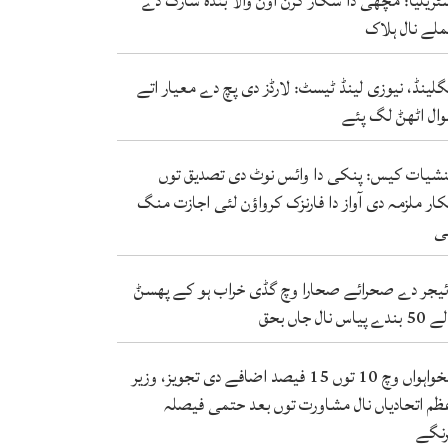
ٹریلیا: مچھی دا شکار کرن آؤݨ والا بندہ شارک دے
لے نال ہلاک
گلینڈ، نیوزی لینڈ ٹیسٹ: لارڈز دی پچ دے معیار اتے
ال اٹھݨ لگ پئے
شیات کیس: پنکی دا وائس نوٹ دی تصدیق توں
کار ملزمہ دی آواز دا فارنزک کرواؤن لئی اجازت منگ
ی
ئیجر دے صحرائے صحارا وچ گڈی خراب ہو کے پھسݨ
ندے پیاس نال جاں بحق
تنخواہواں وچ 10 توں 15 فیصد اضافے دی تجویز، وزیر
ظم اتحادیاں نال مشاورت توں بعد حتمی فیصلہ
نگے