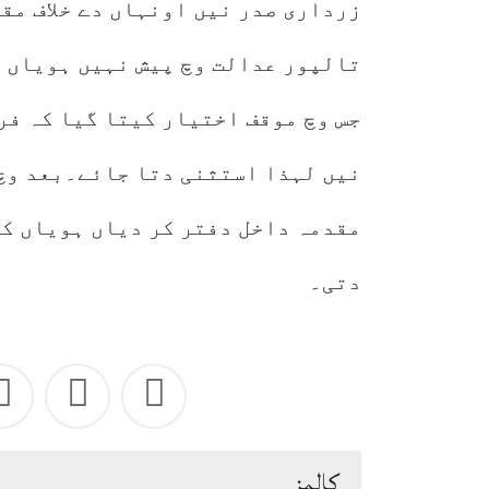
زرداری صدر نیں اونہاں دے خلاف مق
تالپور عدالت وچ پیش نہیں ہویاں 
جس وچ موقف اختیار کیتا گیا کہ فر
نیں لہذا استثنی دتا جائے۔بعد وچ 
دتی۔
كالمز