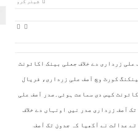
شیئر کرو
علی زرداری دے خلاف جعلی بینک اکائونٹ
ینکنگ کورٹ وچ آصف علی زرداری، فریال
کائونٹ کیس دی سماعت ہوئی۔صدر آصف علی
تک آصف زرداری صدر نیں اونہاں دے خلاف
ے عدالت نے آکھیا کہ جدون تک آصف