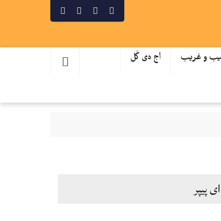
ب و غریب
اج دی گَل
ای پیپر