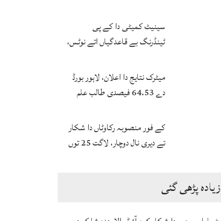
بخاری
سینیٹ کمیٹی دا کے پی
ٹینڈرنگ بے قاعدگیاں اتے نوٹس،
انکوائری دی ہدایت
میٹرک نتایج دا اعلان، لاہور بورڈ
دے 64.53 فیصدی طالب علم
پاس
کے فور منصوبہ رکاوٹاں دا شکار
تے دیری نال دوچار، لاگت 25 توں
ودھ ਕੇ 172 ارب توں اپڑ گئی
زیادہ پڑھی گئی