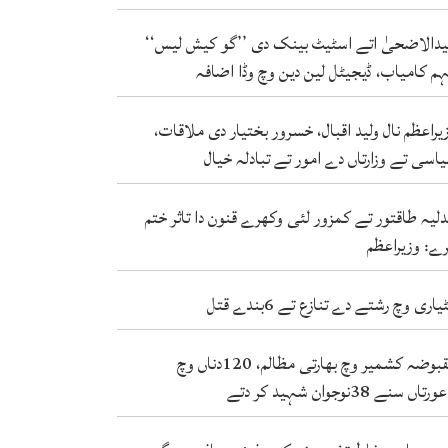
دالاضحیٰ اتے اسٹیٹ بینک دی ’’گو کیش لیس‘‘
م کامیاب، ڈیجیٹل لین دین وچ وڈا اضافہ
یراعظم نال ولید اقبال، خسرور بختیار دی ملاقات،
اسی تے وزارتاں دے امور تے تبادلہ خیال
لیہ طاقتور تے کمزور لئی وکھرے قنون دا تاثر ختم
ے: وزیراعظم
یاری وچ رشتے دے تنازع تے 6بندے قتل
مقبوضہ کشمیر وچ بھارتی مظالم، 120دناں وچ
دتے