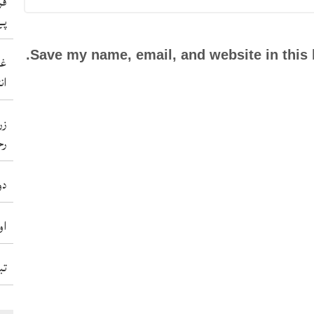
فر
پے
Save my name, email, and website in this 
غی
ان
زر
رح
دو
او
تب