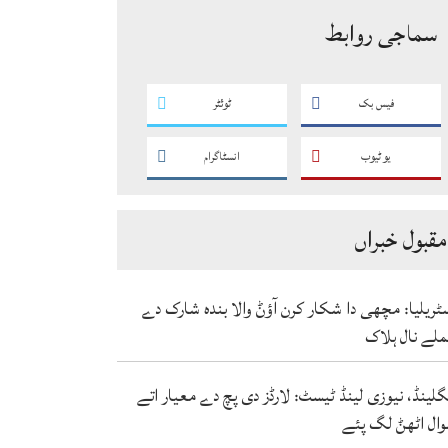
سماجی روابط
فیس بک
ٹوئٹر
یو ٹیوب
انسٹاگرام
مقبول خبراں
ٹریلیا: مچھی دا شکار کرن آؤݨ والا بندہ شارک دے
لے نال ہلاک
گلینڈ، نیوزی لینڈ ٹیسٹ: لارڈز دی پچ دے معیار اتے
ال اٹھݨ لگ پئے