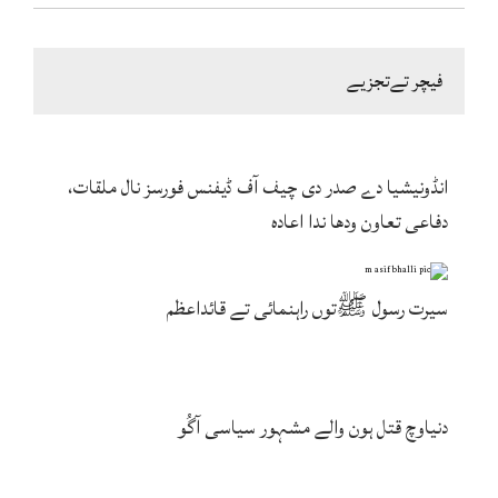
فیچر تےتجزیے
انڈونیشیا دے صدر دی چیف آف ڈیفنس فورسز نال ملقات،
دفاعی تعاون ودھا ندا اعادہ
سیرت رسول ﷺتوں راہنمائی تے قائداعظم
دنیاوچ قتل ہون والے مشہور سیاسی آگُو