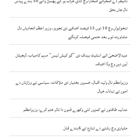
نائیجر دے صحرائے صحارا وچ گڈی خراب ہو کے پھسݨ والے 50 بندے پیاس
نال جاں بحق
تنخواہواں وچ 10 توں 15 فیصد اضافے دی تجویز، وزیر اعظم اتحادیاں نال
مشاورت توں بعد حتمی فیصلہ کرنگے
عیدالاضحیٰ اتے اسٹیٹ بینک دی ’’گو کیش لیس‘‘ مہم کامیاب، ڈیجیٹل
لین دین وچ وڈا اضافہ
وزیراعظم نال ولید اقبال، خسرور بختیار دی ملاقات، سیاسی تے وزارتاں دے
امور تے تبادلہ خیال
عدلیہ طاقتور تے کمزور لئی وکھرے قنون دا تاثر ختم کرے: وزیراعظم
مٹیاری وچ رشتے دے تنازع تے 6بندے قتل