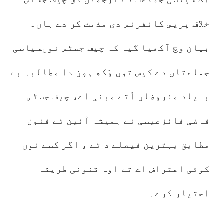
خلاف پریس کانفرنس دی مذمت کر دے ہاں۔
بیان وچ آکھیا گیا کہ چیف جسٹس نوںسیاسی
جماعتاں دے کیس توں وَکھ ہون دا مطالبہ بے
بنیاد مفروضاں اُتے مبنی اے، چیف جسٹس
قاضی فائزعیسی نے ہمیشہ آئین تے قنون
مطابق بہترین فیصلے د تے ، اگر کسے نوں
کوئی اعتراض اے تے اوہ قنونی طریقہ
اختیار کرے۔