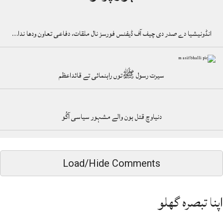
انڈونیشیا دے صدر دی چیف آف ڈیفنس فورسز نال ملقات، دفاعی تعاون ودھا ندا…
سیرت رسول ﷺتوں راہنمائی تے قائداعظم
دنیاوچ قتل ہون والے مشہور سیاسی آگُو
Load/Hide Comments
اپنا تبصرہ گھلو