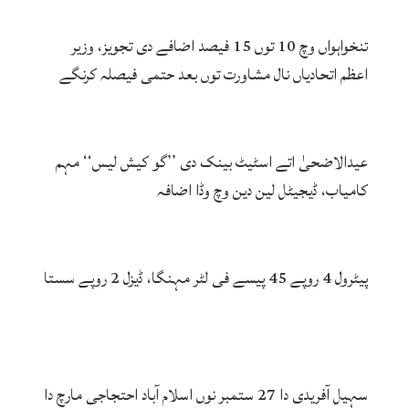
تنخواہواں وچ 10 توں 15 فیصد اضافے دی تجویز، وزیر
اعظم اتحادیاں نال مشاورت توں بعد حتمی فیصلہ کرنگے
عیدالاضحیٰ اتے اسٹیٹ بینک دی ’’گو کیش لیس‘‘ مہم
کامیاب، ڈیجیٹل لین دین وچ وڈا اضافہ
پیٹرول 4 روپے 45 پیسے فی لٹر مہنگا، ڈیزل 2 روپے سستا
سہیل آفریدی دا 27 ستمبر نوں اسلام آباد احتجاجی مارچ دا