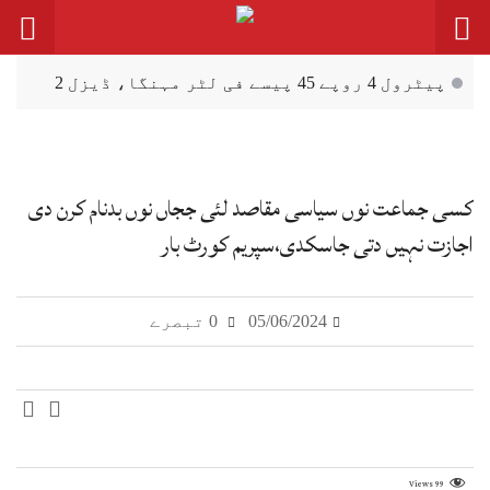
پیٹرول 4 روپے 45 پیسے فی لٹر مہنگا، ڈیزل 2
روپے سستا
سہیل آفریدی دا 27 ستمبر نوں اسلام آباد
احتجاجی مارچ دا اعلان
کسی جماعت نوں سیاسی مقاصد لئی ججاں نوں بدنام کرن دی
ظفروال: انڈین بنی ہوئی 120 گرام وزنی
اجازت نہیں دتی جاسکدی،سپریم کورٹ بار
اینٹی پرسنل مائن (بارودی سرنگ) برآمد
پربندھ (گڈ گورننس) لئی فنکشنل مسلم لیگ وی
05/06/2024
0 تبصرے
نویں صوبیاں دی حامی اے
خسرہ، پنجاب وچ روگیاں دی گਿݨتی اک ہزار
توں ٹپ گئی
Views
99