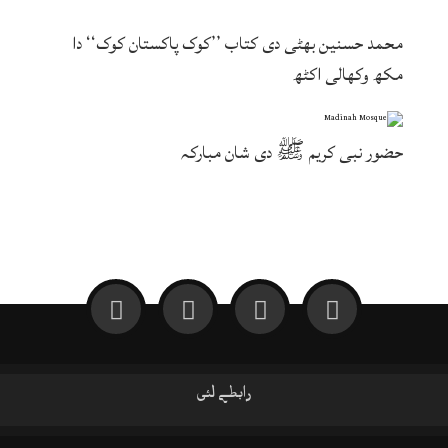
محمد حسنین بھٹی دی کتاب ’’کوک پاکستان کوک‘‘ دا
مکھ وکھالی اکٹھ
حضور نبی کریم ﷺ دی شان مبارکہ
رابطے لئی