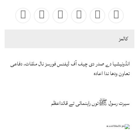
كالمز
انڈونیشیا دے صدر دی چیف آف ڈیفنس فورسز نال ملقات، دفاعی
تعاون ودھا ندا اعادہ
سیرت رسول ﷺتوں راہنمائی تے قائداعظم