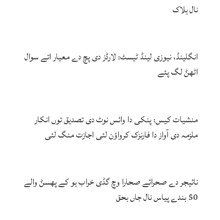
نال ہلاک
انگلینڈ، نیوزی لینڈ ٹیسٹ: لارڈز دی پچ دے معیار اتے سوال
اٹھݨ لگ پئے
منشیات کیس: پنکی دا وائس نوٹ دی تصدیق توں انکار
ملزمہ دی آواز دا فارنزک کرواؤن لئی اجازت منگ لئی
نائیجر دے صحرائے صحارا وچ گڈی خراب ہو کے پھسݨ والے
50 بندے پیاس نال جاں بحق