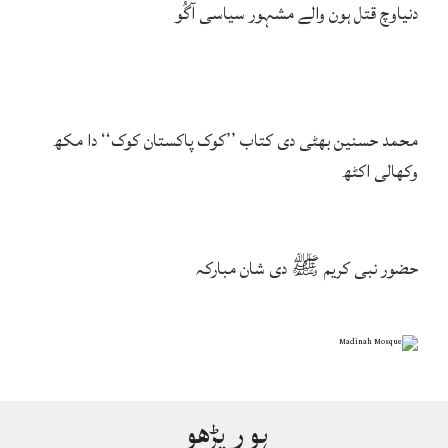
دنیاوچ قتل ہون والے مشہور سیاسی آگُو
محمد حسنین بھٹی دی کتاب ’’کوک پاکستان کوک‘‘ دا مکھ
وکھالی اکٹھ
حضور نبی کریم ﷺ دی شان مبارکہ
ہور پڑھو