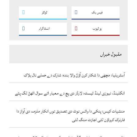
فیس بک
ٹوئٹر
یو ٹیوب
انسٹاگرام
مقبول خبراں
آسٹریلیا: مچھی دا شکار کرن آؤݨ والا بندہ شارک دے حملے نال ہلاک
انگلینڈ، نیوزی لینڈ ٹیسٹ: لارڈز دی پچ دے معیار اتے سوال اٹھݨ لگ پئے
منشیات کیس: پنکی دا وائس نوٹ دی تصدیق توں انکار ملزمہ دی آواز دا
فارنزک کرواؤن لئی اجازت منگ لئی