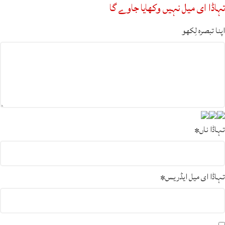
تہاڈا ای میل نہیں وکھایا جاوے گا
اپنا تبصرہ لِکھو
تہاڈا ناں
*
تہاڈا ای میل ایڈریس
*