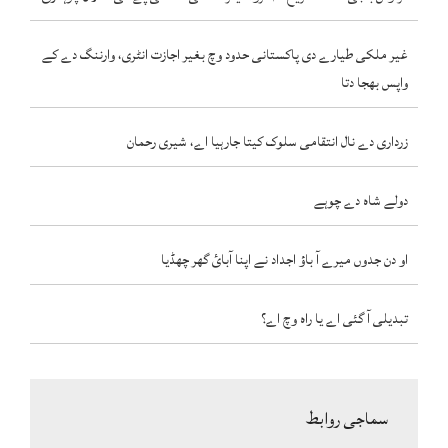
غیر ملکی طیارے دی پاکستانی حدود وچ بغیر اجازت انٹری، وارننگ دے کے
واپس بھجا دتا
زرداری دے نال انتقامی سلوک کیتا جارہیا اے، شیری رحمان
دولے شاہ دے چوہے
او دن جدوں میرے آ باؤ اجداد نے اپنا آبائ گھر چھڈیا
تبدیلی آ گئی اے یا راہ وچ اے؟
سماجی روابط