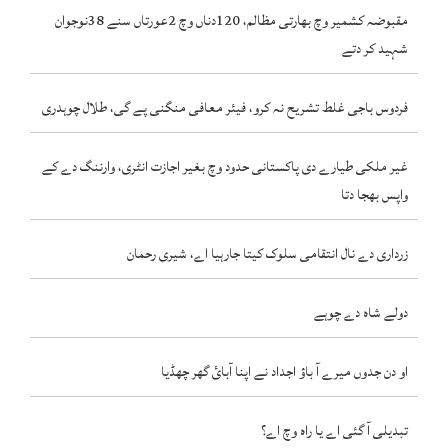
مقبوضہ کشمیر وچ بھارتی مظالم، 120دناں وچ 2عورتاں سنے 38نوجوان
شہید کر دتے
فردوس باجی غلط تشریح نہ کرو، فیئر معافی منگنی پے گی، طلال چوہدری
غیر ملکی طیارے دی پاکستانی حدود وچ بغیر اجازت انٹری، وارننگ دے کے
واپس بھجا دتا
زرداری دے نال انتقامی سلوک کیتا جارہیا اے، شیری رحمان
دولے شاہ دے چوہے
او دن جدوں میرے آ باؤ اجداد نے اپنا آبائ گھر چھڈیا
تبدیلی آ گئی اے یا راہ وچ اے؟