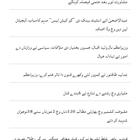
مشاورت توں بعد حتمی فیصلہ کرنگے
عیدالاضحیٰ اتے اسٹیٹ بینک دی ’’گو کیش لیس‘‘ مہم کامیاب، ڈیجیٹل
لین دین وچ وڈا اضافہ
وزیراعظم نال ولید اقبال، خسرور بختیار دی ملاقات، سیاسی تے وزارتاں دے
امور تے تبادلہ خیال
عدلیہ طاقتور تے کمزور لئی وکھرے قنون دا تاثر ختم کرے: وزیراعظم
مٹیاری وچ رشتے دے تنازع تے 6بندے قتل
مقبوضہ کشمیر وچ بھارتی مظالم، 120دناں وچ 2عورتاں سنے 38نوجوان
شہید کر دتے
فردوس باجی غلط تشریح نہ کرو، فیئر معافی منگنی پے گی، طلال چوہدری