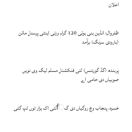
اعلان
ظفروال: انڈین بنی ہوئی 120 گرام وزنی اینٹی پرسنل مائن
(بارودی سرنگ) برآمد
پربندھ (گڈ گورننس) لئی فنکشنل مسلم لیگ وی نویں
صوبیاں دی حامی اے
خسرہ، پنجاب وچ روگیاں دی گਿݨتی اک ہزار توں ٹپ گئی