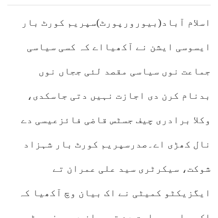
اسلام آباد(بیورورپورٹ)سپریم کورٹ بار
ایسوسی ایشن نے آکھیااے کہ کسی سیاسی
جماعت نوں سیاسی مقصد لئی ججاں نوں
بدنام کرن دی اجازت نہیں دتی جاسکدی،
وکلا برادری چیف جسٹس قاضی فائزعیسی دے
نال کھڑی اے۔صدرسپریم کورٹ بار شہزاد
شوکت، سیکرٹری سید علی عمران تے
ایگزیکٹو کمیٹی نے اک بیان وچ آکھیا کہ
اک سیاسی جماعت دے ترجمان دی چیف جسٹس