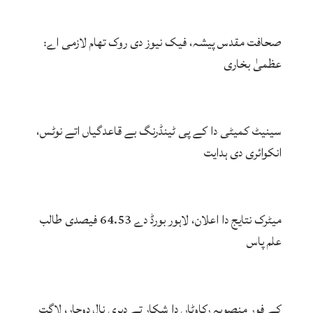
صحافت مقدس پیشہ، فیک نیوز دی روک تھام لازمی اے:
عظمیٰ بخاری
سینیٹ کمیٹی دا کے پی ٹینڈرنگ بے قاعدگیاں اتے نوٹس،
انکوائری دی ہدایت
میٹرک نتایج دا اعلان، لاہور بورڈ دے 64.53 فیصدی طالب
علم پاس
کے فور منصوبہ رکاوٹاں دا شکار تے دیری نال دوچار، لاگت