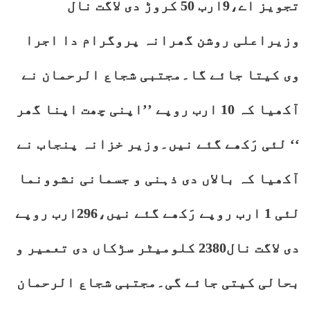
تجویز اے،9ارب 50 کروڑ دی لاگت نال
وزیراعلی روشن گھرانہ پروگرام دا اجرا
وی کیتا جائے گا۔مجتبی شجاع الرحمان نے
آکھیا کہ 10 ارب روپے ’’اپنی چھت اپنا گھر
‘‘ لئی رَکھے گئے نیں۔وزیر خزانہ پنجاب نے
آکھیا کہ بالاں دی ذہنی و جسمانی نشوونما
لئی 1 ارب روپے رَکھے گئے نیں،296ارب روپے
دی لاگت نال2380 کلومیٹر سڑکاں دی تعمیر و
بحالی کیتی جائے گی۔مجتبی شجاع الرحمان