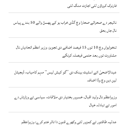
فارنزک کرواؤن لئی اجازت منگ لئی
نائیجر دے صحرائے صحارا وچ گڈی خراب ہو کے پھسݨ والے 50 بندے پیاس
نال جاں بحق
تنخواہواں وچ 10 توں 15 فیصد اضافے دی تجویز، وزیر اعظم اتحادیاں نال
مشاورت توں بعد حتمی فیصلہ کرنگے
عیدالاضحیٰ اتے اسٹیٹ بینک دی ’’گو کیش لیس‘‘ مہم کامیاب، ڈیجیٹل
لین دین وچ وڈا اضافہ
وزیراعظم نال ولید اقبال، خسرور بختیار دی ملاقات، سیاسی تے وزارتاں دے
امور تے تبادلہ خیال
عدلیہ طاقتور تے کمزور لئی وکھرے قنون دا تاثر ختم کرے: وزیراعظم