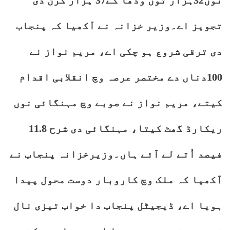
نوں32ہزار توں ودھا کے37 ہزار کرن دی
تجویز اے۔وزیر خزانہ نے آکھیا کہ پنجاب
دی ترقی شروع ہو چکی اے، مریم نواز نے
100دناں دے مختصر عرصہ وچ انقلابی اقدام
کیتے، مریم نواز نے صوبے وچ مہنگائی نوں
ریکارڈ گھٹ کیتا، مہنگائی دی شرح 11.8
فیصد اُتے لے آئے ہاں۔وزیرخزانہ پنجاب نے
آکھیا کہ ملک وچ کاروبار دوست محول پیدا
ہویا اے، ڈیجیٹل پنجاب دا خواب تیزی نال