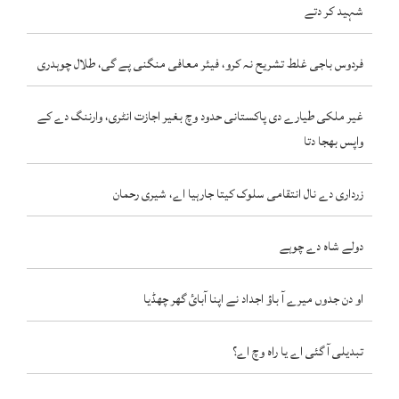
شہید کر دتے
فردوس باجی غلط تشریح نہ کرو، فیئر معافی منگنی پے گی، طلال چوہدری
غیر ملکی طیارے دی پاکستانی حدود وچ بغیر اجازت انٹری، وارننگ دے کے
واپس بھجا دتا
زرداری دے نال انتقامی سلوک کیتا جارہیا اے، شیری رحمان
دولے شاہ دے چوہے
او دن جدوں میرے آ باؤ اجداد نے اپنا آبائ گھر چھڈیا
تبدیلی آ گئی اے یا راہ وچ اے؟