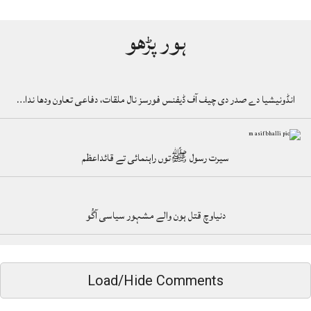
ہور پڑھو
انڈونیشیا دے صدر دی چیف آف ڈیفنس فورسز نال ملقات، دفاعی تعاون ودھا ندا…
سیرت رسول ﷺتوں راہنمائی تے قائداعظم
دنیاوچ قتل ہون والے مشہور سیاسی آگُو
Load/Hide Comments