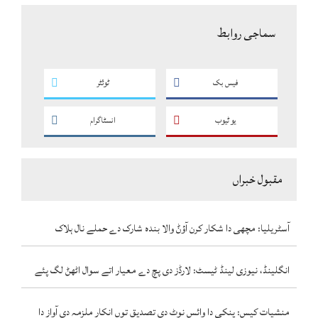
سماجی روابط
فیس بک
ٹوئٹر
یو ٹیوب
انسٹاگرام
مقبول خبراں
آسٹریلیا: مچھی دا شکار کرن آؤݨ والا بندہ شارک دے حملے نال ہلاک
انگلینڈ، نیوزی لینڈ ٹیسٹ: لارڈز دی پچ دے معیار اتے سوال اٹھݨ لگ پئے
منشیات کیس: پنکی دا وائس نوٹ دی تصدیق توں انکار ملزمہ دی آواز دا