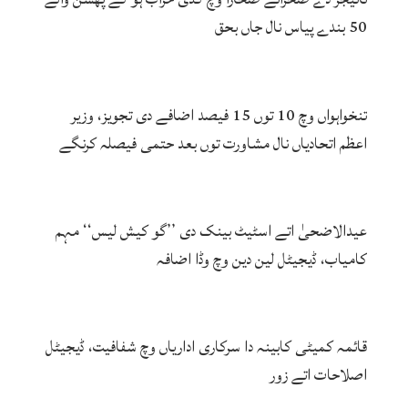
50 بندے پیاس نال جاں بحق
تنخواہواں وچ 10 توں 15 فیصد اضافے دی تجویز، وزیر
اعظم اتحادیاں نال مشاورت توں بعد حتمی فیصلہ کرنگے
عیدالاضحیٰ اتے اسٹیٹ بینک دی ’’گو کیش لیس‘‘ مہم
کامیاب، ڈیجیٹل لین دین وچ وڈا اضافہ
قائمہ کمیٹی کابینہ دا سرکاری اداریاں وچ شفافیت، ڈیجیٹل
اصلاحات اتے زور