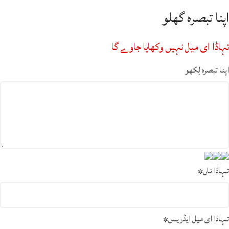
اپنا تبصرہ گھلو
تہاڈا ای میل نہیں وکھایا جاوے گا
اپنا تبصرہ لِکھو
تہاڈا ناں
*
تہاڈا ای میل ایڈریس
*