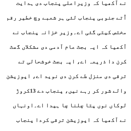
نے آکھیا کہ وزیراعلی پنجاب دی ہدایت
اُتے جنوبی پنجاب لئی ہر شعبے وچ خطیر رقم
مختص کیتی گئی اے۔وزیر خزانہ پنجاب نے
آکھیا کہ ایہ بجٹ عام آدمی دی مشکلاں گھٹ
کرن دا ذریعہ اے، ایہ بجٹ خوشحالی تے
ترقی دی منزل طے کرن دی نوید اے، اپوزیشن
والے شور کر رہے نیں، پنجاب دے 13کروڑ
لوکاں نوں پتا چلنا چا ہیدا اے۔اونہاں
نے آکھیا کہ اپوزیشن ترقی کردا پنجاب