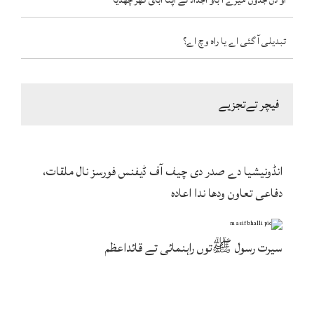
او دن جدوں میرے آ باؤ اجداد نے اپنا آبائ گھر چھڈیا
تبدیلی آ گئی اے یا راہ وچ اے؟
فیچر تےتجزیے
انڈونیشیا دے صدر دی چیف آف ڈیفنس فورسز نال ملقات،
دفاعی تعاون ودھا ندا اعادہ
سیرت رسول ﷺتوں راہنمائی تے قائداعظم