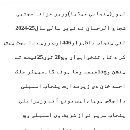
لہور(پنجابی میڈیا)وزیر خزانہ مجتبی
شجاع الرحمان نے نویں مالی سال25-2024
لئی پنجاب دا5ہزار446ارب روپے دا بجٹ پیش
کر د تا، تنخواہواں وچ20 توں25فیصد تے
پنشن وچ15فیصد وھا ہوئے گا۔سپیکر ملک
احمد خان دی زیرصدارت پنجاب اسمبلی
دااجلاس ہویا،ایس موقع اُتے وزیراعلی
پنجاب مریم نواز شریف وی اسمبلی وچ
موجود رہیاں۔وزیرخزانہ پنجاب مجتبی