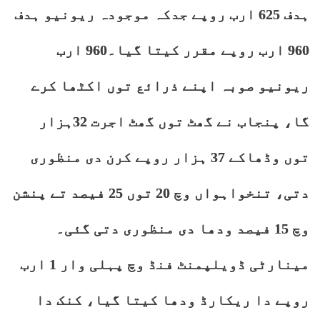
ہدف 625 ارب روپے جدکہ موجودہ ریونیو ہدف
960 ارب روپے مقرر کیتا گیا۔960 ارب
ریونیو صوبہ اپنے ذرائع توں اکٹھا کرے
گا، پنجاب نے گھٹ توں گھٹ اجرت 32ہزار
توں وڈھاکے 37 ہزار روپے کرن دی منظوری
دتی، تنخواہواں وچ 20 توں 25 فیصد تے پنشن
وچ 15 فیصد ودھا دی منظوری دتی گئی۔
مینارٹی ڈویلپمنٹ فنڈ وچ پہلی وار 1 ارب
روپے دا ریکارڈ ودھا کیتا گیا، کنک دا