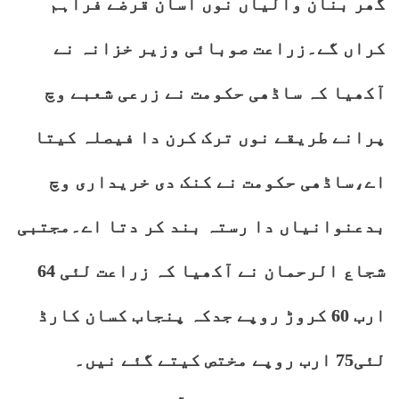
گھر بنان والیاں نوں آسان قرضے فراہم
کراں گے۔زراعت صوبائی وزیر خزانہ نے
آکھیا کہ ساڈھی حکومت نے زرعی شعبے وچ
پرانے طریقے نوں ترک کرن دا فیصلہ کیتا
اے،ساڈھی حکومت نے کنک دی خریداری وچ
بدعنوانیاں دا رستہ بند کر دتا اے۔مجتبی
شجاع الرحمان نے آکھیا کہ زراعت لئی 64
ارب 60 کروڑ روپے جدکہ پنجاب کسان کارڈ
لئی75 ارب روپے مختص کیتے گئے نیں۔