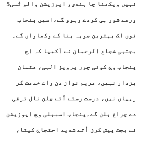
نہیں ویکھنا چا ہندی، اپوزیشن والو تُسی5
ورھے شور ہی کردے رہوو گے،اسیں پنجاب
نوں اک بہترین صوبہ بنا کے وکھاواں گے۔
مجتبی شجاع الرحمان نے آکھیا کہ اج
پنجاب وچ کوئی چور پرویز الہی، عثمان
بزدار نہیں، مریم نواز دن رات خدمت کر
رہیاں نیں، درست رستے اُتے چلن نال ترقی
دے چراغ بلن گے۔پنجاب اسمبلی وچ اپوزیشن
نے بجٹ پیش کرن اُتے شدید احتجاج کیتا،