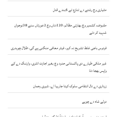
مٹیاری وچ رشتے دے تنازع تے 6بندے قتل
مقبوضہ کشمیر وچ بھارتی مظالم، 120دناں وچ 2عورتاں سنے 38نوجوان
شہید کر دتے
فردوس باجی غلط تشریح نہ کرو، فیئر معافی منگنی پے گی، طلال چوہدری
غیر ملکی طیارے دی پاکستانی حدود وچ بغیر اجازت انٹری، وارننگ دے کے
واپس بھجا دتا
زرداری دے نال انتقامی سلوک کیتا جارہیا اے، شیری رحمان
دولے شاہ دے چوہے