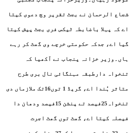
شجاع الرحمان نے بجٹ تقریر وچ دعوی کیتا
اے کہ پہلا باضابطہ ٹیکس فری بجٹ پیش کیتا
گیا اے، جدکہ حکومتی خرچے وی گھٹ کر رہے
ہاں۔وزیر خزانہ پنجاب نے آکھیا کہ
تنخواہ دارطبقہ مہنگائی نال بری طرح
متاثر ہُندا اے، گریڈ 1 توں16تک ملازماں دی
تنخواہ25فیصد تے پنشن 15فیصد ودھان دا
فیصلہ کیتا اے، گھٹ توں گھٹ اجرت