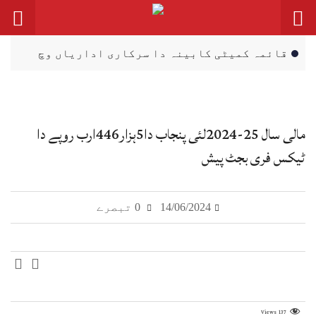
قائمہ کمیٹی کابینہ دا سرکاری اداریاں وچ
شفافیت، ڈیجیٹل اصلاحات اتے زور
صحافت مقدس پیشہ، فیک نیوز دی روک تھام
لازمی اے: عظمیٰ بخاری
مالی سال 25-2024لئی پنجاب دا5ہزار446ارب روپے دا
سینیٹ کمیٹی دا کے پی ٹینڈرنگ بے قاعدگیاں
ٹیکس فری بجٹ پیش
اتے نوٹس، انکوائری دی ہدایت
میٹرک نتایج دا اعلان، لاہور بورڈ دے 64.53
14/06/2024
0 تبصرے
فیصدی طالب علم پاس
کے فور منصوبہ رکاوٹاں دا شکار تے دیری نال
دوچار، لاگت 25 توں ودھ ਕੇ 172 ارب توں اپڑ گئی
Views
137