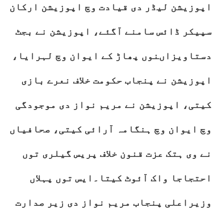
اپوزیشن لیڈر دی قیادت وچ اپوزیشن ارکان
سپیکر ڈائس سامنے آگئے، اپوزیشن نے بجٹ
دستاویزاںنوں پھاڑ کے ایوان وچ لہرایا،
اپوزیشن نے پنجاب حکومت خلاف نعرے بازی
کیتی، اپوزیشن نے مریم نواز دی موجودگی
وچ ایوان وچ ہنگامہ آرائی کیتی، صحافیاں
نے وی ہتک عزت قنون خلاف پریس گیلری توں
احتجاجا واک آئوٹ کیتا۔ایس توں پہلاں
وزیراعلی پنجاب مریم نواز دی زیر صدارت