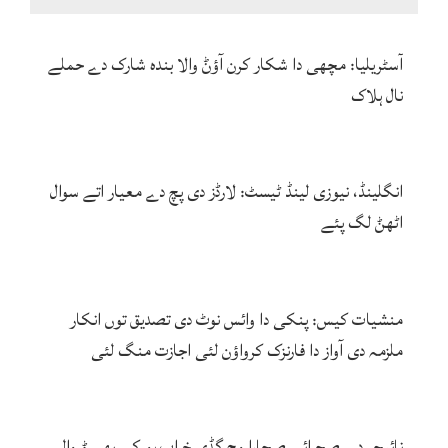
آسٹریلیا: مچھی دا شکار کرن آؤݨ والا بندہ شارک دے حملے
نال ہلاک
انگلینڈ، نیوزی لینڈ ٹیسٹ: لارڈز دی پچ دے معیار اتے سوال
اٹھݨ لگ پئے
منشیات کیس: پنکی دا وائس نوٹ دی تصدیق توں انکار
ملزمہ دی آواز دا فارنزک کرواؤن لئی اجازت منگ لئی
نائیجر دے صحرائے صحارا وچ گڈی خراب ہو کے پھسݨ والے