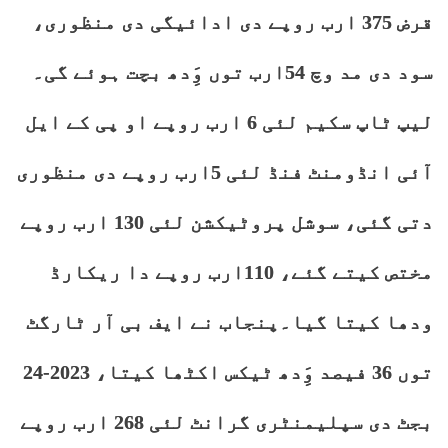
قرض 375 ارب روپے دی ادائیگی دی منظوری،
سود دی مد وچ 54ارب توں وَِدھ بچت ہوئے گی۔
لیپ ٹاپ سکیم لئی 6 ارب روپے او پی کے ایل
آئی انڈومنٹ فنڈ لئی 5ارب روپے دی منظوری
دتی گئی، سوشل پروٹیکشن لئی 130 ارب روپے
مختص کیتے گئے، 110ارب روپے دا ریکارڈ
ودھا کیتا گیا۔پنجاب نے ایف بی آر ٹارگٹ
توں 36 فیصد وَِدھ ٹیکس اکٹھا کیتا، 2023-24
بجٹ دی سپلیمنٹری گرانٹ لئی 268 ارب روپے