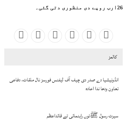
26ارب روپے دی منظوری دتی گئی۔
كالمز
انڈونیشیا دے صدر دی چیف آف ڈیفنس فورسز نال ملقات، دفاعی
تعاون ودھا ندا اعادہ
سیرت رسول ﷺتوں راہنمائی تے قائداعظم