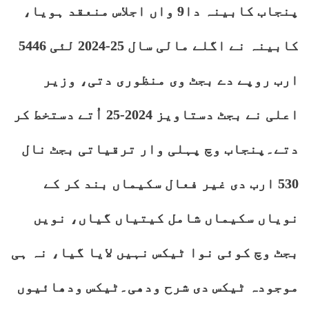
پنجاب کابینہ دا9 واں اجلاس منعقد ہویا،
کابینہ نے اگلے مالی سال 25-2024 لئی 5446
ارب روپے دے بجٹ وی منظوری دتی، وزیر
اعلی نے بجٹ دستاویز 2024-25 اُتے دستخط کر
دتے۔پنجاب وچ پہلی وار ترقیاتی بجٹ نال
530 ارب دی غیر فعال سکیماں بند کر کے
نویاں سکیماں شامل کیتیاں گیاں، نویں
بجٹ وچ کوئی نوا ٹیکس نہیں لایا گیا، نہ ہی
موجودہ ٹیکس دی شرح ودھی۔ٹیکس ودھائیوں