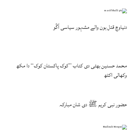
دنیاوچ قتل ہون والے مشہور سیاسی آگُو
محمد حسنین بھٹی دی کتاب ’’کوک پاکستان کوک‘‘ دا مکھ
وکھالی اکٹھ
حضور نبی کریم ﷺ دی شان مبارکہ