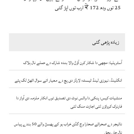
25 توں ودھ ਕੇ 172 ارب توں اپڑ گئی
زیادہ پڑھی گئی
آسٹریلیا: مچھی دا شکار کرن آؤݨ والا بندہ شارک دے حملے نال ہلاک
انگلینڈ، نیوزی لینڈ ٹیسٹ: لارڈز دی پچ دے معیار اتے سوال اٹھݨ لگ پئے
منشیات کیس: پنکی دا وائس نوٹ دی تصدیق توں انکار ملزمہ دی آواز دا
فارنزک کرواؤن لئی اجازت منگ لئی
نائیجر دے صحرائے صحارا وچ گڈی خراب ہو کے پھسݨ والے 50 بندے پیاس
نال جاں بحق