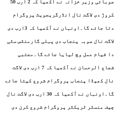
صوبائی وزیر خزانہ نے آکھیا کہ 2 ارب 50
کروڑ دی لاگت نال انڈرگریجویٹ پروگرام
دتا جائے گا۔اونہاں نے آکھیا کہ 3ارب دی
لاگت نال صوبہ پنجاب دی پہلی گارمنٹس سٹی
دا قیام عمل وچ لیایا جائے گا۔مجتبی
شجاع الرحمان نے آکھیا کہ 7 ارب دی لاگت
نال کھیڈا پنجاب پروگرام شروع کیتا جائے
گا۔اونہاں نے آکھیا کہ 30 ارب دی لاگت نال
چیف منسٹر ٹریکٹر پروگرام شروع کرن دی