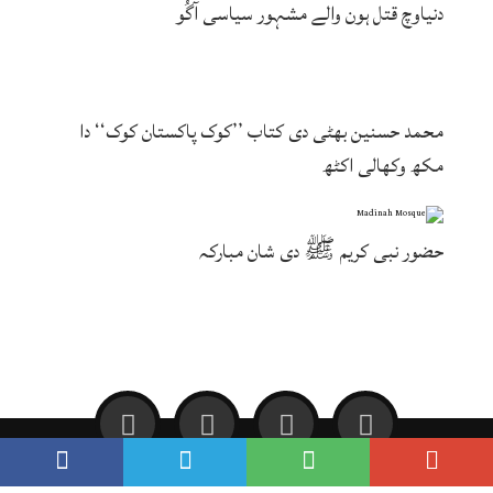
دنیاوچ قتل ہون والے مشہور سیاسی آگُو
محمد حسنین بھٹی دی کتاب ’’کوک پاکستان کوک‘‘ دا
مکھ وکھالی اکٹھ
حضور نبی کریم ﷺ دی شان مبارکہ