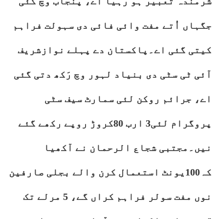
شرمندہ تعبیر ہو رہیا اے، پنجاب وچ کئی
جگہاں اُتے مفت وائی فائی دی سہولت فراہم
کیتی گئی اے۔پاکستان دے پہلے نوازشریف
آئی ٹی سٹی دی بنیاد لہور وچ رَکھ دتی گئی
اے، جرائم روکن لئی سمارٹ سیف سٹی
پروگرام لئی3 ارب 80کروڑ روپے رکھے گئے
نیں۔مجتبی شجاع الرحمان نے آکھیا
کہ100یونٹ استعمال کرن والے بجلی صارفین
نوں مفت سولر فراہم کراں گے، 5 مرلے تک