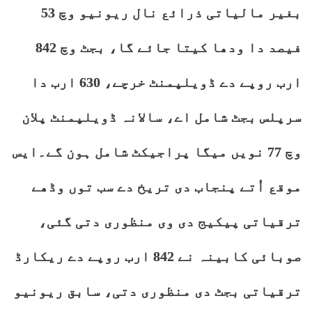
بغیر مالیاتی ذرائع نال ریونیو وچ 53
فیصد دا ودھا کیتا جائے گا، بجٹ وچ 842
ارب روپے دے ڈویلپمنٹ خرچے، 630 ارب دا
سرپلس بجٹ شامل اے، سالانہ ڈویلپمنٹ پلان
وچ 77 نویں میگا پراجیکٹ شامل ہون گے۔ایس
موقع اُتے پنجاب دی تریخ دے سب توں وڈھے
ترقیاتی پیکیج دی وی منظوری دتی گئی،
صوبائی کابینہ نے 842 ارب روپے دے ریکارڈ
ترقیاتی بجٹ دی منظوری دتی، سابق ریونیو