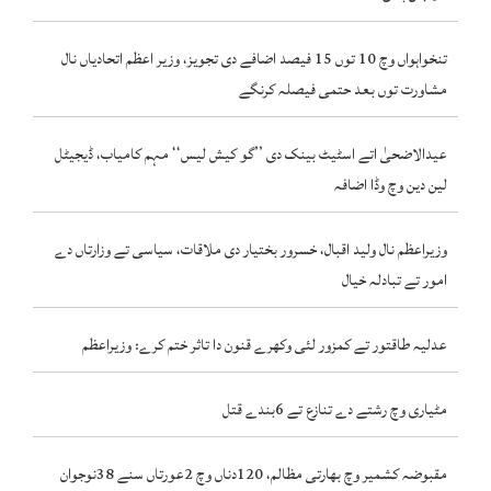
تنخواہواں وچ 10 توں 15 فیصد اضافے دی تجویز، وزیر اعظم اتحادیاں نال
مشاورت توں بعد حتمی فیصلہ کرنگے
عیدالاضحیٰ اتے اسٹیٹ بینک دی ’’گو کیش لیس‘‘ مہم کامیاب، ڈیجیٹل
لین دین وچ وڈا اضافہ
وزیراعظم نال ولید اقبال، خسرور بختیار دی ملاقات، سیاسی تے وزارتاں دے
امور تے تبادلہ خیال
عدلیہ طاقتور تے کمزور لئی وکھرے قنون دا تاثر ختم کرے: وزیراعظم
مٹیاری وچ رشتے دے تنازع تے 6بندے قتل
مقبوضہ کشمیر وچ بھارتی مظالم، 120دناں وچ 2عورتاں سنے 38نوجوان