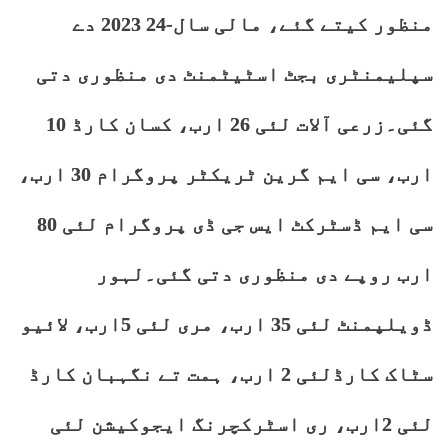
منظور کیتے گئے، مالی سال-24 2023 دے
سپلیمنٹری بجٹ اسٹیٹمنٹ دی منظوری دتی
گئی۔زرعی آلات لئی 26 ارب، کسان کارڈ 10
ارب، سی ایم گرین ٹریکٹر پروگرام 30 ارب،
سی ایم ڈسٹرکٹ ایس جی ڈی پروگرام لئی 80
ارب روپے دی منظوری دتی گئی۔لہور
ڈویلپمنٹ لئی 35 ارب، مری لئی 5ارب، لائیو
سٹاک کارڈلئی 2 ارب، ہمت تے نگہبان کارڈ
لئی 2ارب، ری اسٹرکچرنگ ایجوکیشن لئی