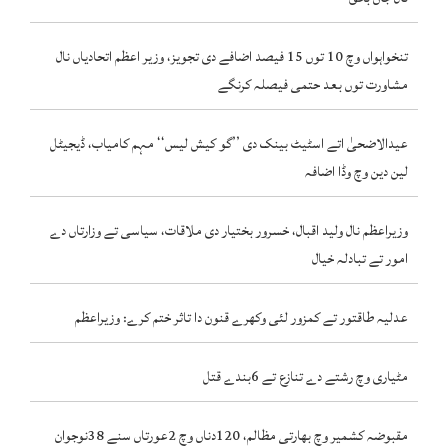
تنخواہواں وچ 10 توں 15 فیصد اضافے دی تجویز، وزیر اعظم اتحادیاں نال
مشاورت توں بعد حتمی فیصلہ کرنگے
عیدالاضحیٰ اتے اسٹیٹ بینک دی ’’گو کیش لیس‘‘ مہم کامیاب، ڈیجیٹل
لین دین وچ وڈا اضافہ
وزیراعظم نال ولید اقبال، خسرور بختیار دی ملاقات، سیاسی تے وزارتاں دے
امور تے تبادلہ خیال
عدلیہ طاقتور تے کمزور لئی وکھرے قنون دا تاثر ختم کرے: وزیراعظم
مٹیاری وچ رشتے دے تنازع تے 6بندے قتل
مقبوضہ کشمیر وچ بھارتی مظالم، 120دناں وچ 2عورتاں سنے 38نوجوان