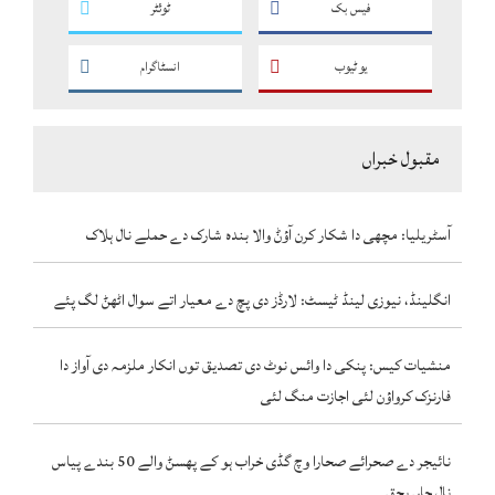
فیس بک
ٹوئٹر
یو ٹیوب
انسٹاگرام
مقبول خبراں
آسٹریلیا: مچھی دا شکار کرن آؤݨ والا بندہ شارک دے حملے نال ہلاک
انگلینڈ، نیوزی لینڈ ٹیسٹ: لارڈز دی پچ دے معیار اتے سوال اٹھݨ لگ پئے
منشیات کیس: پنکی دا وائس نوٹ دی تصدیق توں انکار ملزمہ دی آواز دا
فارنزک کرواؤن لئی اجازت منگ لئی
نائیجر دے صحرائے صحارا وچ گڈی خراب ہو کے پھسݨ والے 50 بندے پیاس
نال جاں بحق