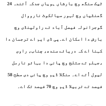
ٹیک سنگھ وچ بارشاں ہویاں جدکہ آئندہ 24
گھنٹیاں وچ لہور سیالکوٹ نارووال
گوجرانولہ فیصل آباد تے راولپنڈی وچ
بارش دا امکان اے۔پی ڈی ایم اے ترجمان دا
کہنا اے کہ دریائے سندھ، چناب، راوی
،جہلم تے ستلج وچ پانی دا بہائو نارمل
لیول اُتے اے۔ منگلا ڈیم وچ پانی دی سطح 58
فیصد تے تربیلا ڈیم وچ 70 فیصد تک اے۔