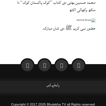
محمد حسنین بھٹی دی کتاب ’’کوک پاکستان کوک‘‘ دا
مکھ وکھالی اکٹھ
حضور نبی کریم ﷺ دی شان مبارکہ
رابطے لئی
Copyright © 2017,2025 Bhulekha TV all Rights reserved