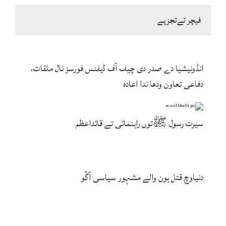
فیچر تےتجزیے
انڈونیشیا دے صدر دی چیف آف ڈیفنس فورسز نال ملقات،
دفاعی تعاون ودھا ندا اعادہ
سیرت رسول ﷺتوں راہنمائی تے قائداعظم
دنیاوچ قتل ہون والے مشہور سیاسی آگُو