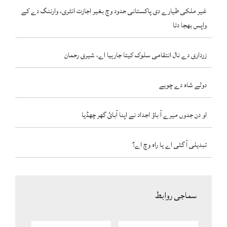
غیر ملکی طیارے دی پاکستانی حدود وچ بغیر اجازت انٹری، وارننگ دے کے
واپس بھجا دتا
زرداری دے نال انتقامی سلوک کیتا جارہیا اے، شیری رحمان
دولے شاہ دے چوہے
او دن جدوں میرے آ باؤ اجداد نے اپنا آبائ گھر چھڈیا
تبدیلی آ گئی اے یا راہ وچ اے؟
سماجی روابط