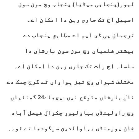
لہور(پنجابی میڈیا) پنجاب وچ مون سون
اسپیل اج تک جاری رہن دا امکان اے۔
ترجمان پی ڈی ایم اے مطابق پنجاب دے
بیشتر ضلعیاں وچ مون سون بارشاں دا
سلسلہ اج رات تک جاری رہن دا امکان اے۔
مختلف شہراں وچ تیز ہواواں تے گرج چمک دے
نال بارشاں متوقع نیں۔پچھلے24 گھنٹیاں
وچ راولپنڈی بہاولپور چکوال فیصل آباد
خان پورمنڈی بہاوالدین سرگودھا تے ٹوبہ