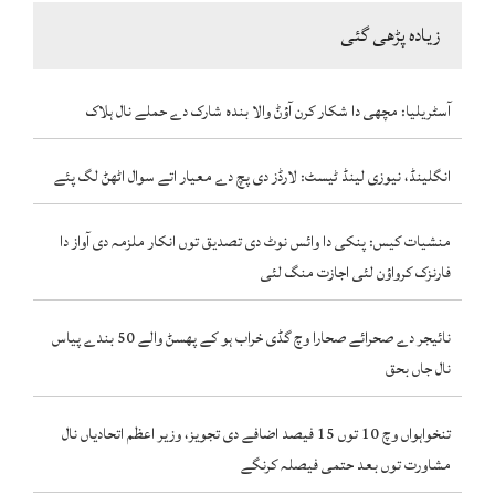
زیادہ پڑھی گئی
آسٹریلیا: مچھی دا شکار کرن آؤݨ والا بندہ شارک دے حملے نال ہلاک
انگلینڈ، نیوزی لینڈ ٹیسٹ: لارڈز دی پچ دے معیار اتے سوال اٹھݨ لگ پئے
منشیات کیس: پنکی دا وائس نوٹ دی تصدیق توں انکار ملزمہ دی آواز دا
فارنزک کرواؤن لئی اجازت منگ لئی
نائیجر دے صحرائے صحارا وچ گڈی خراب ہو کے پھسݨ والے 50 بندے پیاس
نال جاں بحق
تنخواہواں وچ 10 توں 15 فیصد اضافے دی تجویز، وزیر اعظم اتحادیاں نال
مشاورت توں بعد حتمی فیصلہ کرنگے