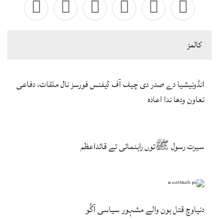
كالمز
انڈونیشیا دے صدر دی چیف آف ڈیفنس فورسز نال ملقات، دفاعی
تعاون ودھا ندا اعادہ
سیرت رسول ﷺتوں راہنمائی تے قائداعظم
دنیاوچ قتل ہون والے مشہور سیاسی آگُو