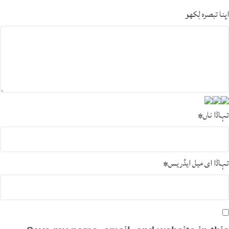
اپنا تبصرہ لِکھو
تہاڈا ناں
*
تہاڈا ای میل ایڈریس
*