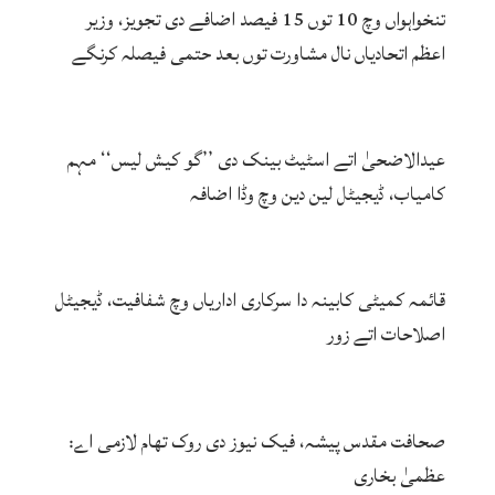
تنخواہواں وچ 10 توں 15 فیصد اضافے دی تجویز، وزیر
اعظم اتحادیاں نال مشاورت توں بعد حتمی فیصلہ کرنگے
عیدالاضحیٰ اتے اسٹیٹ بینک دی ’’گو کیش لیس‘‘ مہم
کامیاب، ڈیجیٹل لین دین وچ وڈا اضافہ
قائمہ کمیٹی کابینہ دا سرکاری اداریاں وچ شفافیت، ڈیجیٹل
اصلاحات اتے زور
صحافت مقدس پیشہ، فیک نیوز دی روک تھام لازمی اے:
عظمیٰ بخاری