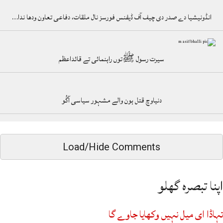
انڈونیشیا دے صدر دی چیف آف ڈیفنس فورسز نال ملقات، دفاعی تعاون ودھا ندا…
سیرت رسول ﷺتوں راہنمائی تے قائداعظم
دنیاوچ قتل ہون والے مشہور سیاسی آگُو
Load/Hide Comments
اپنا تبصرہ گھلو
تہاڈا ای میل نہیں وکھایا جاوے گا