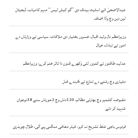
عیدالاضحیٰ اتے اسٹیٹ بینک دی ’’گو کیش لیس‘‘ مہم کامیاب، ڈیجیٹل
لین دین وچ وڈا اضافہ
وزیراعظم نال ولید اقبال، خسرور بختیار دی ملاقات، سیاسی تے وزارتاں دے
امور تے تبادلہ خیال
عدلیہ طاقتور تے کمزور لئی وکھرے قنون دا تاثر ختم کرے: وزیراعظم
مٹیاری وچ رشتے دے تنازع تے 6بندے قتل
مقبوضہ کشمیر وچ بھارتی مظالم، 120دناں وچ 2عورتاں سنے 38نوجوان
شہید کر دتے
فردوس باجی غلط تشریح نہ کرو، فیئر معافی منگنی پے گی، طلال چوہدری