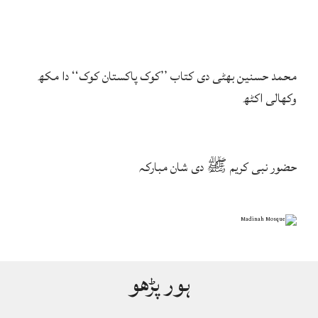
محمد حسنین بھٹی دی کتاب ’’کوک پاکستان کوک‘‘ دا مکھ
وکھالی اکٹھ
حضور نبی کریم ﷺ دی شان مبارکہ
ہور پڑھو