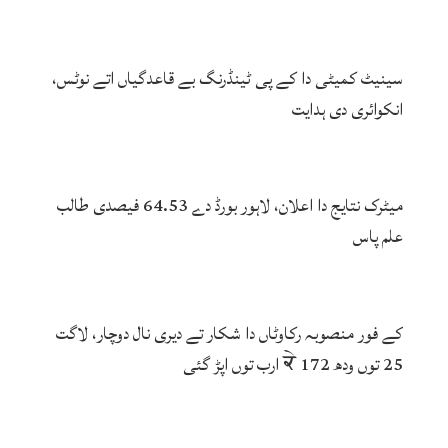
سینیٹ کمیٹی دا کے پی ٹینڈرنگ بے قاعدگیاں اتے نوٹس،
انکوائری دی ہدایت
میٹرک نتایج دا اعلان، لاہور بورڈ دے 64.53 فیصدی طالب
علم پاس
کے فور منصوبہ رکاوٹاں دا شکار تے دیری نال دوچار، لاگت
25 توں ودھ ਕੇ 172 ارب توں اپڑ گئی