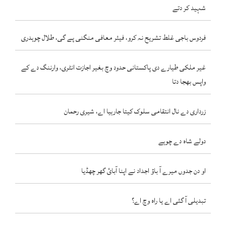
شہید کر دتے
فردوس باجی غلط تشریح نہ کرو، فیئر معافی منگنی پے گی، طلال چوہدری
غیر ملکی طیارے دی پاکستانی حدود وچ بغیر اجازت انٹری، وارننگ دے کے
واپس بھجا دتا
زرداری دے نال انتقامی سلوک کیتا جارہیا اے، شیری رحمان
دولے شاہ دے چوہے
او دن جدوں میرے آ باؤ اجداد نے اپنا آبائ گھر چھڈیا
تبدیلی آ گئی اے یا راہ وچ اے؟