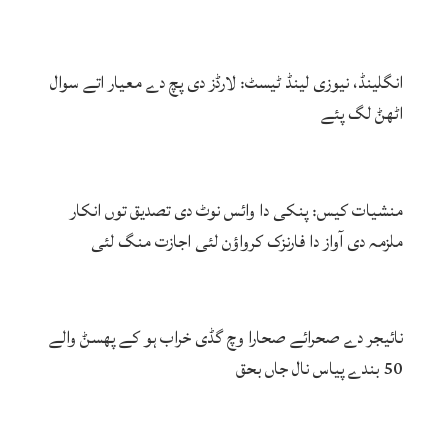
انگلینڈ، نیوزی لینڈ ٹیسٹ: لارڈز دی پچ دے معیار اتے سوال
اٹھݨ لگ پئے
منشیات کیس: پنکی دا وائس نوٹ دی تصدیق توں انکار
ملزمہ دی آواز دا فارنزک کرواؤن لئی اجازت منگ لئی
نائیجر دے صحرائے صحارا وچ گڈی خراب ہو کے پھسݨ والے
50 بندے پیاس نال جاں بحق