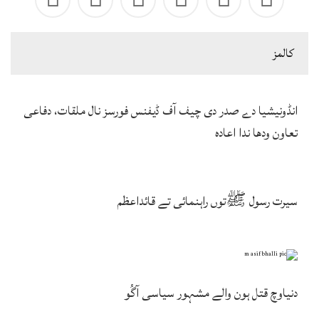
كالمز
انڈونیشیا دے صدر دی چیف آف ڈیفنس فورسز نال ملقات، دفاعی
تعاون ودھا ندا اعادہ
سیرت رسول ﷺتوں راہنمائی تے قائداعظم
دنیاوچ قتل ہون والے مشہور سیاسی آگُو