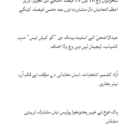
تنخواہواں وچ 10 توں 15 فیصد اضافے دی تجویز، وزیر
اعظم اتحادیاں نال مشاورت توں بعد حتمی فیصلہ کرنگے
عیدالاضحیٰ اتے اسٹیٹ بینک دی ’’گو کیش لیس‘‘ مہم
کامیاب، ڈیجیٹل لین دین وچ وڈا اضافہ
آزاد کشمیر انتخابات، اساں دھاندلی دے مؤقف تے قائم آں:
نیئر بخاری
پاک فوج تے خیبر پختونخوا پولیس دیاں مشترکہ تربیتی
مشقاں