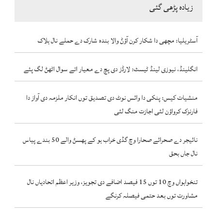
زیادہ پڑھی گئی
آسٹریلیا: مچھی دا شکار کرن آؤݨ والا بندہ شارک دے حملے نال ہلاک
انگلینڈ، نیوزی لینڈ ٹیسٹ: لارڈز دی پچ دے معیار اتے سوال اٹھݨ لگ پئے
منشیات کیس: پنکی دا وائس نوٹ دی تصدیق توں انکار ملزمہ دی آواز دا
فارنزک کرواؤن لئی اجازت منگ لئی
نائیجر دے صحرائے صحارا وچ گڈی خراب ہو کے پھسݨ والے 50 بندے پیاس
نال جاں بحق
تنخواہواں وچ 10 توں 15 فیصد اضافے دی تجویز، وزیر اعظم اتحادیاں نال
مشاورت توں بعد حتمی فیصلہ کرنگے