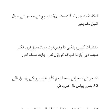
انگلینڈ، نیوزی لینڈ ٹیسٹ: لارڈز دی پچ دے معیار اتے سوال
اٹھݨ لگ پئے
منشیات کیس: پنکی دا وائس نوٹ دی تصدیق توں انکار
ملزمہ دی آواز دا فارنزک کرواؤن لئی اجازت منگ لئی
نائیجر دے صحرائے صحارا وچ گڈی خراب ہو کے پھسݨ والے
50 بندے پیاس نال جاں بحق