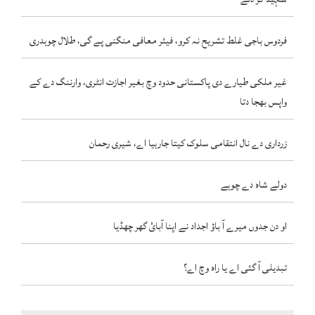
فردوس باجی غلط تشریح نہ کرو، فیئر معافی منگنی پے گی، طلال چوہدری
غیر ملکی طیارے دی پاکستانی حدود وچ بغیر اجازت انٹری، وارننگ دے کے
واپس بھجا دتا
زرداری دے نال انتقامی سلوک کیتا جارہیا اے، شیری رحمان
دولے شاہ دے چوہے
او دن جدوں میرے آ باؤ اجداد نے اپنا آبائ گھر چھڈیا
تبدیلی آ گئی اے یا راہ وچ اے؟