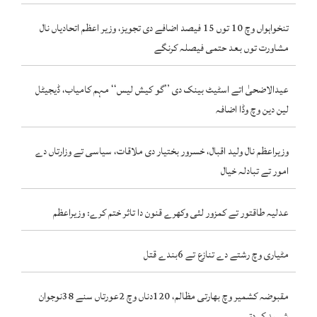
تنخواہواں وچ 10 توں 15 فیصد اضافے دی تجویز، وزیر اعظم اتحادیاں نال
مشاورت توں بعد حتمی فیصلہ کرنگے
عیدالاضحیٰ اتے اسٹیٹ بینک دی ’’گو کیش لیس‘‘ مہم کامیاب، ڈیجیٹل
لین دین وچ وڈا اضافہ
وزیراعظم نال ولید اقبال، خسرور بختیار دی ملاقات، سیاسی تے وزارتاں دے
امور تے تبادلہ خیال
عدلیہ طاقتور تے کمزور لئی وکھرے قنون دا تاثر ختم کرے: وزیراعظم
مٹیاری وچ رشتے دے تنازع تے 6بندے قتل
مقبوضہ کشمیر وچ بھارتی مظالم، 120دناں وچ 2عورتاں سنے 38نوجوان
شہید کر دتے