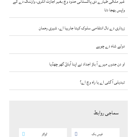
غیر ملکی طیارے دی پاکستانی حدود وچ بغیر اجازت انٹری، وارننگ دے کے
واپس بھجا دتا
زرداری دے نال انتقامی سلوک کیتا جارہیا اے، شیری رحمان
دولے شاہ دے چوہے
او دن جدوں میرے آ باؤ اجداد نے اپنا آبائ گھر چھڈیا
تبدیلی آ گئی اے یا راہ وچ اے؟
سماجی روابط
فیس بک
ٹوئٹر