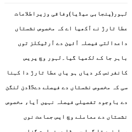
لہور(پنجابی میڈیا)وفاقی وزیراطلاعات
عطا تارڑ نے آکھیا اے کہ مخصوص نشستاں
داعدالتی فیصلہ آئین دے آرٹیکلز توں
باہر جا کے لکھیا گیا۔لہور وچ پریس
کانفرنس کر دیاں ہو یاں عطا تارڑ دا کہنا
سی کہ مخصوص نشستاں دے فیصلے دے15دن لنگن
دے باوجود تفصیلی فیصلہ نہیں آیا، مخصوص
نشستاں دے معاملے وچ ایس جماعت نوں
ریلیف د تا گیا جیہڑا درخواست گزار ہی