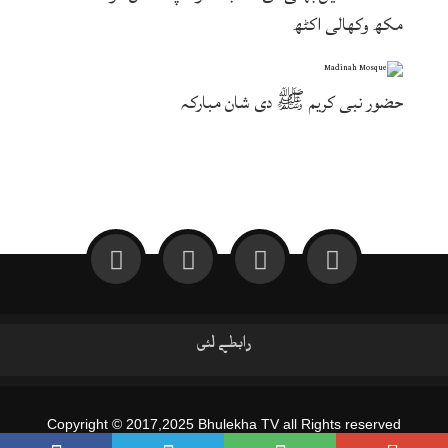
مکھ وکھالی اکٹھ
حضور نبی کریم ﷺ دی شان مبارکہ
رابطے لئی
Copyright © 2017,2025 Bhulekha TV all Rights reserved