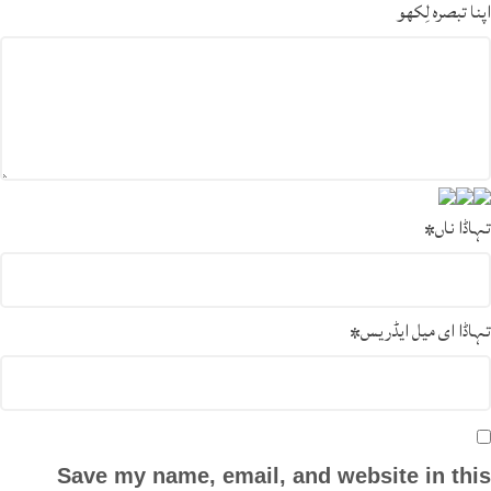
اپنا تبصرہ لِکھو
تہاڈا ناں
*
تہاڈا ای میل ایڈریس
*
Save my name, email, and website in this