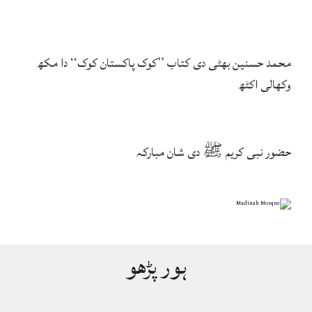
محمد حسنین بھٹی دی کتاب ’’کوک پاکستان کوک‘‘ دا مکھ
وکھالی اکٹھ
حضور نبی کریم ﷺ دی شان مبارکہ
ہور پڑھو