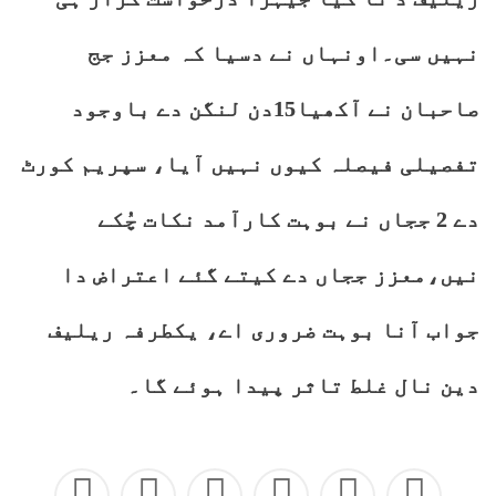
نہیں سی۔اونہاں نے دسیا کہ معزز جج
صاحبان نے آکھیا15دن لنگن دے باوجود
تفصیلی فیصلہ کیوں نہیں آیا، سپریم کورٹ
دے 2 ججاں نے بوہت کارآمد نکات چُکے
نیں،معزز ججاں دے کیتے گئے اعتراض دا
جواب آنا بوہت ضروری اے، یکطرفہ ریلیف
دین نال غلط تاثر پیدا ہوئے گا۔