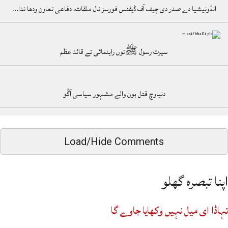
انڈونیشیا دے صدر دی چیف آف ڈیفنس فورسز نال ملقات، دفاعی تعاون ودھا ندا…
سیرت رسول ﷺتوں راہنمائی تے قائداعظم
دنیاوچ قتل ہون والے مشہور سیاسی آگُو
Load/Hide Comments
اپنا تبصرہ گھلو
تہاڈا ای میل نہیں وکھایا جاوے گا