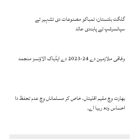
گلگت بلتستان: تمباکو مصنوعات دی تشہیر تے
سپانسرشپ تے پابندی عائد
وفاقی ملازمین دے 24-2023 دے ایڈہاک الاؤنسز منجمد
بھارت وِچ مقیم اقلیتاں، خاص کر مسلماناں وِچ عدم تحفظ دا
احساس ودھ رہیا اے۔