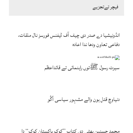
فیچر تےتجزیے
انڈونیشیا دے صدر دی چیف آف ڈیفنس فورسز نال ملقات،
دفاعی تعاون ودھا ندا اعادہ
سیرت رسول ﷺتوں راہنمائی تے قائداعظم
دنیاوچ قتل ہون والے مشہور سیاسی آگُو
محمد حسنین بھٹی دی کتاب ’’کوک پاکستان کوک‘‘ دا