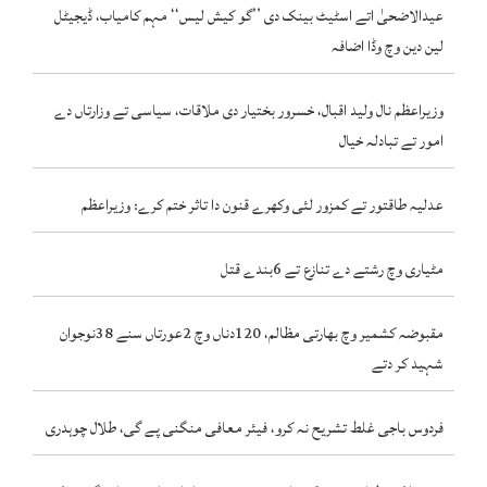
عیدالاضحیٰ اتے اسٹیٹ بینک دی ’’گو کیش لیس‘‘ مہم کامیاب، ڈیجیٹل
لین دین وچ وڈا اضافہ
وزیراعظم نال ولید اقبال، خسرور بختیار دی ملاقات، سیاسی تے وزارتاں دے
امور تے تبادلہ خیال
عدلیہ طاقتور تے کمزور لئی وکھرے قنون دا تاثر ختم کرے: وزیراعظم
مٹیاری وچ رشتے دے تنازع تے 6بندے قتل
مقبوضہ کشمیر وچ بھارتی مظالم، 120دناں وچ 2عورتاں سنے 38نوجوان
شہید کر دتے
فردوس باجی غلط تشریح نہ کرو، فیئر معافی منگنی پے گی، طلال چوہدری