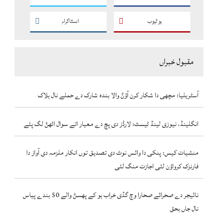
یو ٹیوب
انسٹاگرام
مقبول خبراں
آسٹریلیا: مچھی دا شکار کرن آؤݨ والا بندہ شارک دے حملے نال ہلاک
انگلینڈ، نیوزی لینڈ ٹیسٹ: لارڈز دی پچ دے معیار اتے سوال اٹھݨ لگ پئے
منشیات کیس: پنکی دا وائس نوٹ دی تصدیق توں انکار ملزمہ دی آواز دا
فارنزک کرواؤن لئی اجازت منگ لئی
نائیجر دے صحرائے صحارا وچ گڈی خراب ہو کے پھسݨ والے 50 بندے پیاس
نال جاں بحق