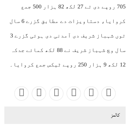
705 روپے دی تے 27 لکھ 82 ہزار 500 جمع
کروایا، دستاویزات دے مطابق گزرے 6 سال
توں شہباز شریف دی آمدنی دی ہوئی گزرے 3
سال وچ شہباز شریف نے 88 لکھ کمائے جدکہ
12 لکھ 9 ہزار 250 روپے ٹیکس جمع کروایا۔
كالمز