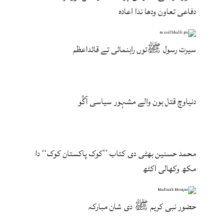
دفاعی تعاون ودھا ندا اعادہ
سیرت رسول ﷺتوں راہنمائی تے قائداعظم
دنیاوچ قتل ہون والے مشہور سیاسی آگُو
محمد حسنین بھٹی دی کتاب ’’کوک پاکستان کوک‘‘ دا
مکھ وکھالی اکٹھ
حضور نبی کریم ﷺ دی شان مبارکہ