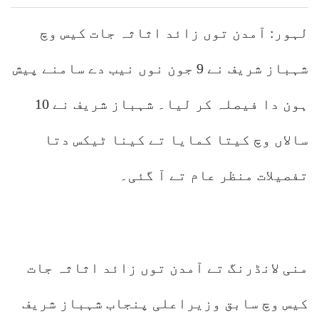
لہور: آمدن توں زائد اثاثہ جات کیس وچ
شہباز شریف نے 9 جون نوں نیب دے سامنے پیش
ہون دا فیصلہ کر لیا۔ شہباز شریف نے 10
سالاں وچ کیتا کمایا تے کینا ٹیکس دتا
تفصیلات منظر عام تے آ گئی۔
منی لانڈرنگ تے آمدن توں زائد اثاثہ جات
کیس وچ سابق وزیراعلی پنجاب شہباز شریف