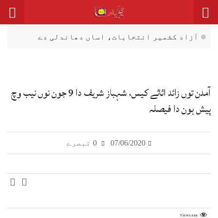
آزاد کشمیر انتخابات، اساں دھاندلی دے
مؤقف تے قائم آں: نیئر بخاری
پاک فوج تے خیبر پختونخوا پولیس دیاں
مشترکہ تربیتی مشقاں
آمدن توں زائد اثاثے کیس، شہباز شریف دا 9 جون نوں نیب وچ
گلگت بلتستان: تمباکو مصنوعات دی تشہیر تے
پیش ہون دا فیصلہ
سپانسرشپ تے پابندی عائد
وفاقی ملازمین دے 24-2023 دے ایڈہاک الاؤنسز
07/06/2020
0 تبصرے
منجمد
بھارت وِچ مقیم اقلیتاں، خاص کر مسلماناں
وِچ عدم تحفظ دا احساس ودھ رہیا اے۔
Views
644