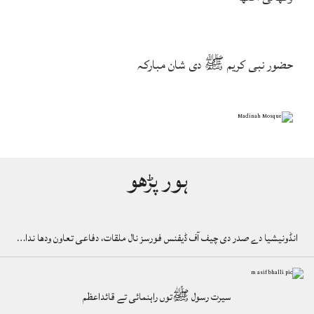
حضور نبی کریم ﷺ دی شان مبارکہ
ہور پڑھو
انڈونیشیا دے صدر دی چیف آف ڈیفنس فورسز نال ملقات، دفاعی تعاون ودھا ندا…
سیرت رسول ﷺتوں راہنمائی تے قائداعظم