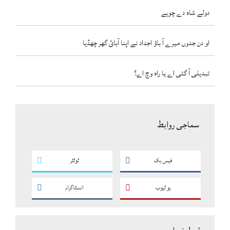
دولے شاہ دے چوہے
او دن جدوں میرے آ باؤ اجداد نے اپنا آبائ گھر چھڈیا
تبدیلی آ گئی اے یا راہ وچ اے؟
سماجی روابط
فیس بک
ٹوئٹر
یو ٹیوب
انسٹاگرام