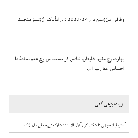
وفاقی ملازمین دے 24-2023 دے ایڈہاک الاؤنسز منجمد
بھارت وِچ مقیم اقلیتاں، خاص کر مسلماناں وِچ عدم تحفظ دا
احساس ودھ رہیا اے۔
زیادہ پڑھی گئی
آسٹریلیا: مچھی دا شکار کرن آؤݨ والا بندہ شارک دے حملے نال ہلاک