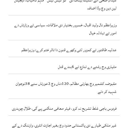
عیدالاضحیٰ اتے اسٹیٹ بینک دی ’’گو کیش لیس‘‘ مہم کامیاب، ڈیجیٹل
لین دین وچ وڈا اضافہ
وزیراعظم نال ولید اقبال، خسرور بختیار دی ملاقات، سیاسی تے وزارتاں دے
امور تے تبادلہ خیال
عدلیہ طاقتور تے کمزور لئی وکھرے قنون دا تاثر ختم کرے: وزیراعظم
مٹیاری وچ رشتے دے تنازع تے 6بندے قتل
مقبوضہ کشمیر وچ بھارتی مظالم، 120دناں وچ 2عورتاں سنے 38نوجوان
شہید کر دتے
فردوس باجی غلط تشریح نہ کرو، فیئر معافی منگنی پے گی، طلال چوہدری
غیر ملکی طیارے دی پاکستانی حدود وچ بغیر اجازت انٹری، وارننگ دے کے