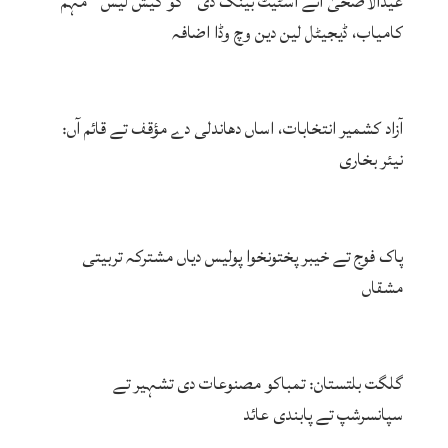
عیدالاضحیٰ اتے اسٹیٹ بینک دی ’’گو کیش لیس‘‘ مہم
کامیاب، ڈیجیٹل لین دین وچ وڈا اضافہ
آزاد کشمیر انتخابات، اساں دھاندلی دے مؤقف تے قائم آں:
نیئر بخاری
پاک فوج تے خیبر پختونخوا پولیس دیاں مشترکہ تربیتی
مشقاں
گلگت بلتستان: تمباکو مصنوعات دی تشہیر تے
سپانسرشپ تے پابندی عائد