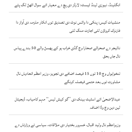
انگلینڈ، نیوزی لینڈ ٹیسٹ: لارڈز دی پچ دے معیار اتے سوال اٹھݨ لگ پئے
منشیات کیس: پنکی دا وائس نوٹ دی تصدیق توں انکار ملزمہ دی آواز دا
فارنزک کرواؤن لئی اجازت منگ لئی
نائیجر دے صحرائے صحارا وچ گڈی خراب ہو کے پھسݨ والے 50 بندے پیاس
نال جاں بحق
تنخواہواں وچ 10 توں 15 فیصد اضافے دی تجویز، وزیر اعظم اتحادیاں نال
مشاورت توں بعد حتمی فیصلہ کرنگے
عیدالاضحیٰ اتے اسٹیٹ بینک دی ’’گو کیش لیس‘‘ مہم کامیاب، ڈیجیٹل
لین دین وچ وڈا اضافہ
وزیراعظم نال ولید اقبال، خسرور بختیار دی ملاقات، سیاسی تے وزارتاں دے