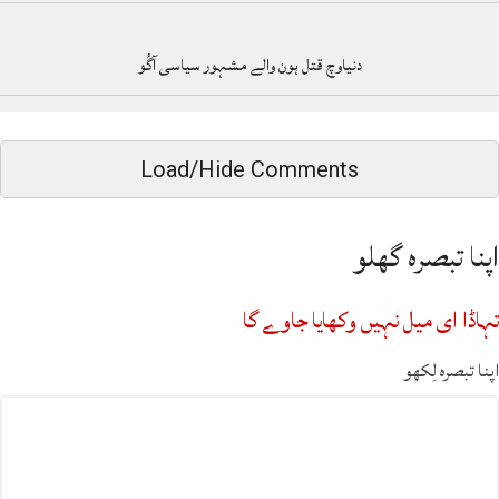
دنیاوچ قتل ہون والے مشہور سیاسی آگُو
Load/Hide Comments
اپنا تبصرہ گھلو
تہاڈا ای میل نہیں وکھایا جاوے گا
اپنا تبصرہ لِکھو