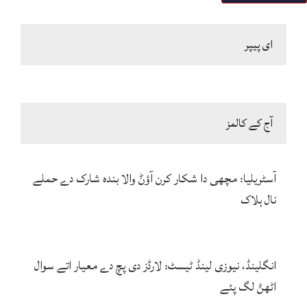
ای پیپر
آج کے کالمز
آسٹریلیا: مچھی دا شکار کرن آؤݨ والا بندہ شارک دے حملے
نال ہلاک
انگلینڈ، نیوزی لینڈ ٹیسٹ: لارڈز دی پچ دے معیار اتے سوال
اٹھݨ لگ پئے