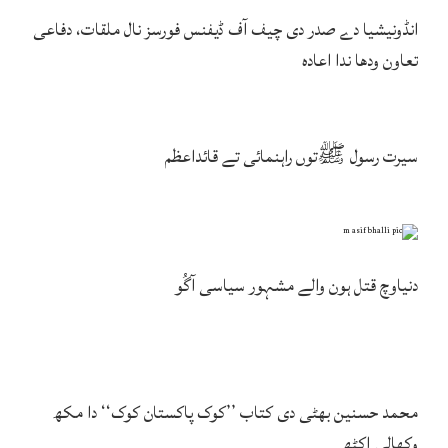
انڈونیشیا دے صدر دی چیف آف ڈیفنس فورسز نال ملقات، دفاعی
تعاون ودھا ندا اعادہ
سیرت رسول ﷺتوں راہنمائی تے قائداعظم
دنیاوچ قتل ہون والے مشہور سیاسی آگُو
محمد حسنین بھٹی دی کتاب ’’کوک پاکستان کوک‘‘ دا مکھ
وکھالی اکٹھ