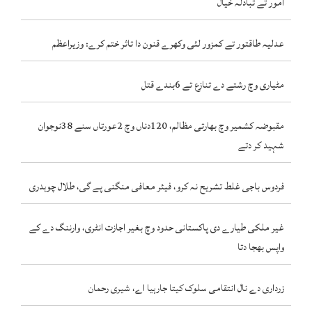
امور تے تبادلہ خیال
عدلیہ طاقتور تے کمزور لئی وکھرے قنون دا تاثر ختم کرے: وزیراعظم
مٹیاری وچ رشتے دے تنازع تے 6بندے قتل
مقبوضہ کشمیر وچ بھارتی مظالم، 120دناں وچ 2عورتاں سنے 38نوجوان
شہید کر دتے
فردوس باجی غلط تشریح نہ کرو، فیئر معافی منگنی پے گی، طلال چوہدری
غیر ملکی طیارے دی پاکستانی حدود وچ بغیر اجازت انٹری، وارننگ دے کے
واپس بھجا دتا
زرداری دے نال انتقامی سلوک کیتا جارہیا اے، شیری رحمان