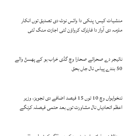
منشیات کیس: پنکی دا وائس نوٹ دی تصدیق توں انکار
ملزمہ دی آواز دا فارنزک کرواؤن لئی اجازت منگ لئی
نائیجر دے صحرائے صحارا وچ گڈی خراب ہو کے پھسݨ والے
50 بندے پیاس نال جاں بحق
تنخواہواں وچ 10 توں 15 فیصد اضافے دی تجویز، وزیر
اعظم اتحادیاں نال مشاورت توں بعد حتمی فیصلہ کرنگے