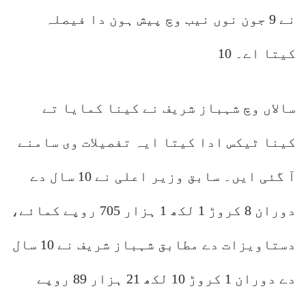
نے 9 جون نوں نیب وچ پیش ہون دا فیصلہ
کیتا اے۔ 10
سالاں وچ شہباز شریف نے کینا کمایا تے
کینا ٹیکس ادا کیتا ایہ تفصیلات وی سامنے
آ گئی ایں۔ سابق وزیر اعلی نے 10 سال دے
دوران 8 کروڑ 1 لکھ 1 ہزار 705 روپے کمائے،
دستاویزات دے مطابق شہباز شریف نے 10 سال
دے دوران 1 کروڑ 10 لکھ 21 ہزار 89 روپے