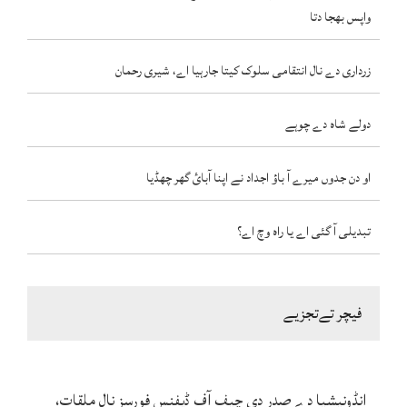
واپس بھجا دتا
زرداری دے نال انتقامی سلوک کیتا جارہیا اے، شیری رحمان
دولے شاہ دے چوہے
او دن جدوں میرے آ باؤ اجداد نے اپنا آبائ گھر چھڈیا
تبدیلی آ گئی اے یا راہ وچ اے؟
فیچر تےتجزیے
انڈونیشیا دے صدر دی چیف آف ڈیفنس فورسز نال ملقات،