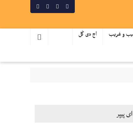
ب و غریب
اج دی گَل
ای پیپر