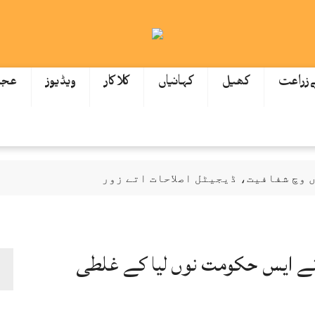
ےزراعت
کھیل
کہانیاں
کلاکار
ویڈیوز
عجی
وچ شفافیت، ڈیجیٹل اصلاحات اتے زور
ازمی اے: عظمیٰ بخاری
گیاں اتے نوٹس، انکوائری دی ہدایت
اں نے ایس حکومت نوں لیا کے غلطی
ودھ ਕੇ 172 ارب توں اپڑ گئی