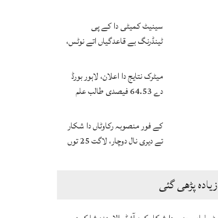
بخاری
سینیٹ کمیٹی دا کے پی
ٹینڈرنگ بے قاعدگیاں اتے نوٹس،
انکوائری دی ہدایت
میٹرک نتایج دا اعلان، لاہور بورڈ
دے 64.53 فیصدی طالب علم
پاس
کے فور منصوبہ رکاوٹاں دا شکار
تے دیری نال دوچار، لاگت 25 توں
ودھ ਕੇ 172 ارب توں اپڑ گئی
زیادہ پڑھی گئی