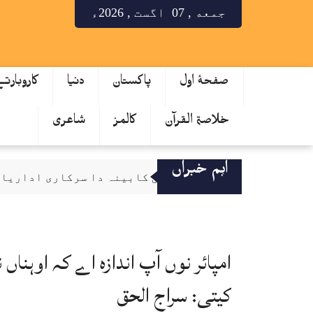
جمعه , 07 اگست , 2026ء
صفحۂ اول
پاکستان
دنیا
کاروبارت
خلاصۃ القرآن
کالمز
شاعری
اہم خبراں
قائمہ کمیٹی کابینہ دا سرکاری اداریاں 
صحافت مقدس پیشہ، فیک نیوز دی روک تھام ل
سینیٹ کمیٹی دا کے پی ٹینڈرنگ بے قاعد
میٹرک نتایج دا اعلان، لاہور بورڈ دے 64.53 فیصدی طالب علم پاس
امپائر نوں آپ اندازہ اے کہ اوہن
کے فور منصوبہ رکاوٹاں دا شکار تے دیری نال دوچار، لاگت 25 توں 
کیتی: سراج الحق