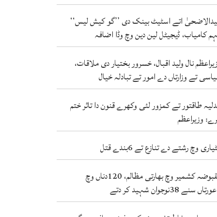
دالاضحیٰ اتے اسٹیٹ بینک دی ’’گو کیش لیس‘‘
م کامیاب، ڈیجیٹل لین دین وچ وڈا اضافہ
یراعظم نال ولید اقبال، خسرور بختیار دی ملاقات،
اسی تے وزارتاں دے امور تے تبادلہ خیال
لیہ طاقتور تے کمزور لئی وکھرے قنون دا تاثر ختم
ے: وزیراعظم
یاری وچ رشتے دے تنازع تے 6بندے قتل
مقبوضہ کشمیر وچ بھارتی مظالم، 120دناں وچ
دتے