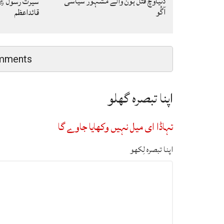
دنیاوچ قتل ہون والے مشہور سیاسی
سیرت رسول ﷺ
آگُو
قائداعظم
mments
اپنا تبصرہ گھلو
تہاڈا ای میل نہیں وکھایا جاوے گا
اپنا تبصرہ لِکھو