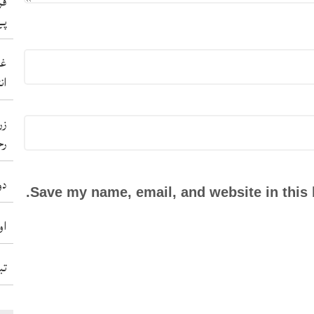
فر
پے
غی
ان
زر
رح
دو
Save my name, email, and website in this 
او
تب