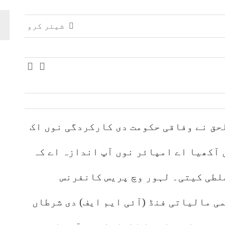
شیئر کرو
حق نے وفاقی حکومت دی کارکردگی نوں اک
آکھیا اے امپائر نوں آپ اندازہ اے کہ
لطی کیتی۔ لہور وچ پریس کانفرنس
ی مالیاتی فنڈ (آئی ایم ایف) دی شرطاں