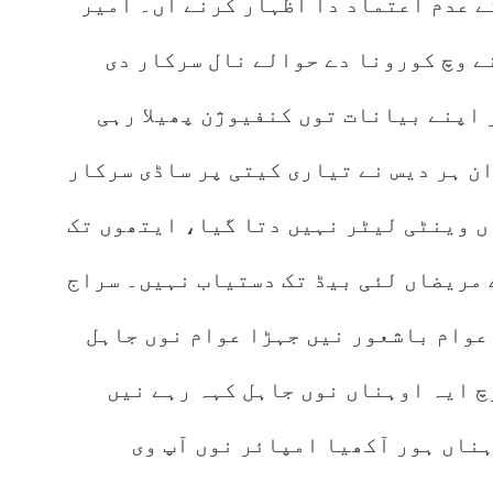
ے عدم اعتماد دا اظہار کرنے آں۔ امیر
ے وچ کورونا دے حوالے نال سرکار دی
اپنے بیانات توں کنفیوژن پھیلا رہی
ان ہر دیس نے تیاری کیتی پر ساڈی سرکار
اں وینٹی لیٹر نہیں دتا گیا، ایتھوں تک
 مریضاں لئی بیڈ تک دستیاب نہیں۔ سراج
عوام باشعور نیں جہڑا عوام نوں جاہل
چ ایہ اوہناں نوں جاہل کہہ رہے نیں
ناں ہور آکھیا امپائر نوں آپ وی