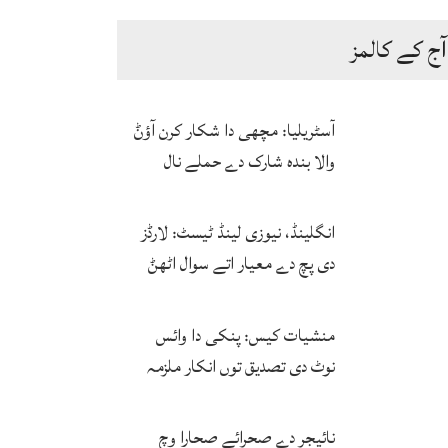
آج کے کالمز
آسٹریلیا: مچھی دا شکار کرن آؤݨ
والا بندہ شارک دے حملے نال
ہلاک
انگلینڈ، نیوزی لینڈ ٹیسٹ: لارڈز
دی پچ دے معیار اتے سوال اٹھݨ
لگ پئے
منشیات کیس: پنکی دا وائس
نوٹ دی تصدیق توں انکار ملزمہ
دی آواز دا فارنزک کرواؤن لئی
اجازت منگ لئی
نائیجر دے صحرائے صحارا وچ