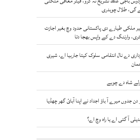
دوس باجی غلط تشریح نہ کرو، فیئر معافی منگنی
 گی، طلال چوہدری
ر ملکی طیارے دی پاکستانی حدود وچ بغیر اجازت
ٹری، وارننگ دے کے واپس بھجا دتا
داری دے نال انتقامی سلوک کیتا جارہیا اے، شیری
مان
لے شاہ دے چوہے
 دن جدوں میرے آ باؤ اجداد نے اپنا آبائ گھر چھڈیا
دیلی آ گئی اے یا راہ وچ اے؟