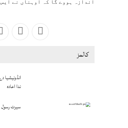
اندازہ ہووے گا کہ اوہناں نے ایس 
كالمز
انڈونیشیا د
ندا اعادہ
سیرت رسول ﷺ