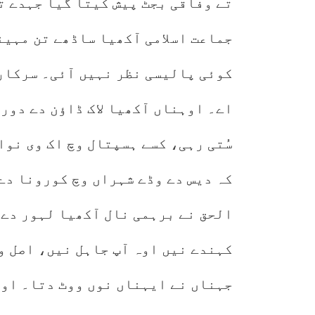
تے وفاقی بجٹ پیش کیتا گیا جہدے ت
جماعت اسلامی آکھیا ساڈھے تن مہین
کوئی پالیسی نظر نہیں آئی۔ سرکار 
اے۔ اوہناں آکھیا لاک ڈاؤن دے دور
سُتی رہی، کسے ہسپتال وچ اک وی نو
کہ دیس دے وڈے شہراں وچ کورونا دے
الحق نے برہمی نال آکھیا لہور دے 
کہندے نیں اوہ آپ جاہل نیں، اصل و
جہناں نے ایہناں نوں ووٹ دتا۔ اوہ