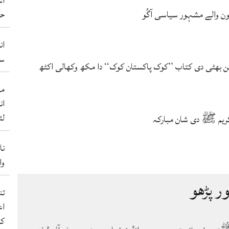
آس
ہون والے مشہور سیاسی آگُو
حم
ان
سو
بھٹی دی کتاب ’’کوک پاکستان کوک‘‘ دا مکھ وکھالی اکٹھ
من
ان
لئ
ریم ﷺ دی شان مبارکہ
نا
والے 50 ب
ور پڑھو
اع
کر