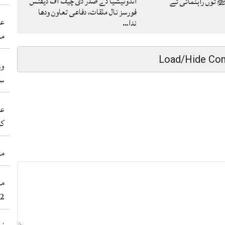
انڈونیشیا دے صدر دی چیف آف ڈیفنس
توں راہنمائی تے
فورسز نال ملقات، دفاعی تعاون ودھا
عی
ندا…
مہ
Load/Hide Co
وز
سی
عد
کر
مٹ
2عورتاں سنے 38نوجوان شہید کر 