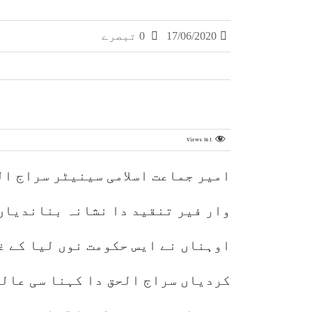
17/06/2020
0 تبصرے
Views
561
امیر جماعت اسلامی سینیٹر سراج ال
وار فیر تنقید دا نشانہ بناندیاں 
اوہناں نے ایس حکومت نوں لیا کے غ
کردیاں سراج الحق دا کہنا سی عالم