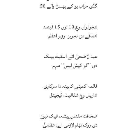
گڈی خراب ہو کے پھسݨ والے 50
بندے پیاس نال جاں بحق
تنخواہواں وچ 10 توں 15 فیصد
اضافے دی تجویز، وزیر اعظم
اتحادیاں نال مشاورت توں بعد
حتمی فیصلہ کرنگے
عیدالاضحیٰ اتے اسٹیٹ بینک
دی ’’گو کیش لیس‘‘ مہم
کامیاب، ڈیجیٹل لین دین وچ وڈا
اضافہ
قائمہ کمیٹی کابینہ دا سرکاری
اداریاں وچ شفافیت، ڈیجیٹل
اصلاحات اتے زور
صحافت مقدس پیشہ، فیک نیوز
دی روک تھام لازمی اے: عظمیٰ