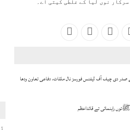
سرکار نوں لیا کے غلطی کیتی اے۔
ے صدر دی چیف آف ڈیفنس فورسز نال ملقات، دفاعی تعاون ودھا
توں راہنمائی تے قائداعظم