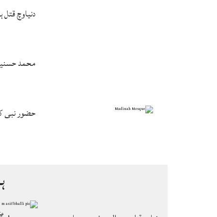
دنیاوچ قتل 
محمد حسنین 
حضور نبی ک
ہ