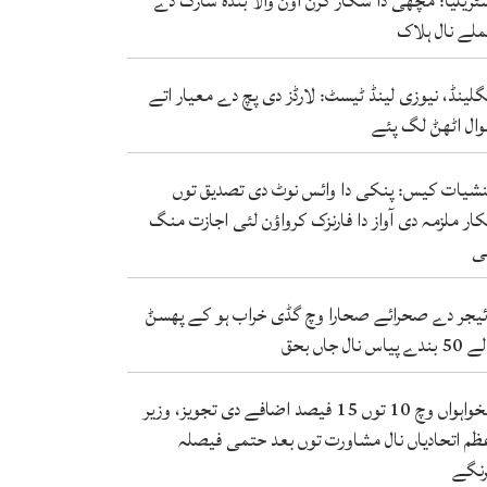
ٹریلیا: مچھی دا شکار کرن آؤݨ والا بندہ شارک دے
لے نال ہلاک
گلینڈ، نیوزی لینڈ ٹیسٹ: لارڈز دی پچ دے معیار اتے
ال اٹھݨ لگ پئے
شیات کیس: پنکی دا وائس نوٹ دی تصدیق توں
کار ملزمہ دی آواز دا فارنزک کرواؤن لئی اجازت منگ
ی
ئیجر دے صحرائے صحارا وچ گڈی خراب ہو کے پھسݨ
ندے پیاس نال جاں بحق
تنخواہواں وچ 10 توں 15 فیصد اضافے دی تجویز، وزیر
ظم اتحادیاں نال مشاورت توں بعد حتمی فیصلہ
نگے