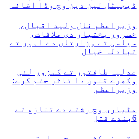
ڈیجیٹل لین دین وچ وڈا اضافہ
وزیراعظم نال ولید اقبال،
خسرور بختیار دی ملاقات،
سیاسی تے وزارتاں دے امور تے
تبادلہ خیال
عدلیہ طاقتور تے کمزور لئی
وکھرے قنون دا تاثر ختم کرے:
وزیراعظم
مٹیاری وچ رشتے دے تنازع تے
6بندے قتل
مقبوضہ کشمیر وچ بھارتی