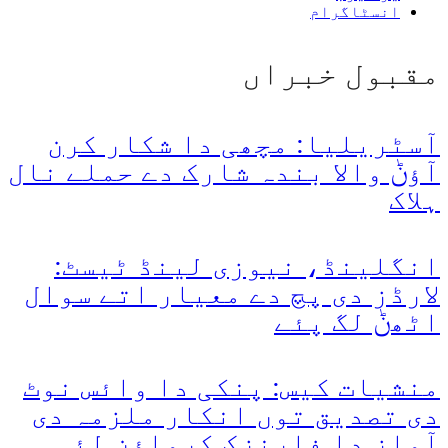
انسٹاگرام
مقبول خبراں
آسٹریلیا: مچھی دا شکار کرن
آؤݨ والا بندہ شارک دے حملے نال
ہلاک
انگلینڈ، نیوزی لینڈ ٹیسٹ:
لارڈز دی پچ دے معیار اتے سوال
اٹھݨ لگ پئے
منشیات کیس: پنکی دا وائس نوٹ
دی تصدیق توں انکار ملزمہ دی
آواز دا فارنزک کرواؤن لئی