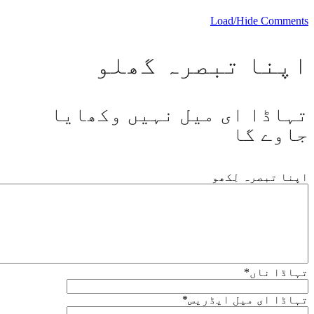
Load/Hide Comments
اپنا تبصرہ گھلو
تہاڈا ای میل نہیں وکھایا
جاوے گا
اپنا تبصرہ لِکھو
تہاڈا ناں
*
تہاڈا ای میل ایڈریس
*