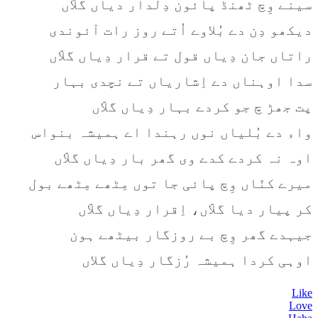
سینے وِچ ٹھنڈ پائون دِلدار دیاں گلاّں
دیکھو دِن دے بُلاوے اُتے روز رات آئوندی
راتاں جان دِیاں قول تے قرار دِیاں گلاّں
سدا اوہناں دے اِشاریاں تے نچدی بہار
پت جھڑ چ جو کردے بہار دِیاں گلاّں
واء دے بُلیاں نوں رہندا اے ہمیشہ بنواس
اوہ نہ کردے کدے وی گھر بار دِیاں گلاّں
میرے کنّاں وِچ پائی جا توں مِٹھے مِٹھے بول
کر پیار دیا گلاّں، اِقرار دِیاں گلاّں
جیہدے گھر وِچ بے روزگار بیٹھے ہون
اوہی کردا ہمیشہ رُزگار دِیاں گلاں
Like
Love