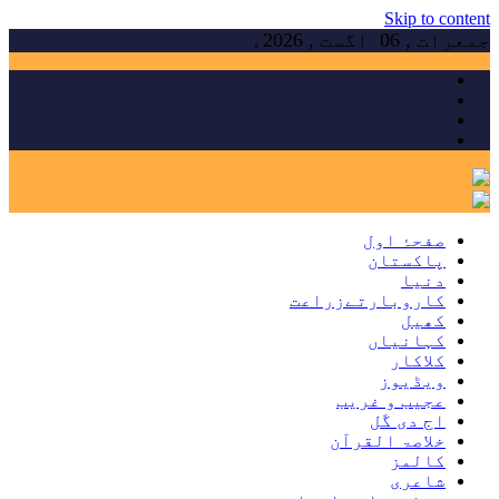
Skip to content
جمعرات , 06 اگست , 2026ء
صفحۂ اول
پاکستان
دنیا
کاروبارتےزراعت
کھیل
کہانیاں
کلاکار
ویڈیوز
عجیب و غریب
اج دی گَل
خلاصۃ القرآن
کالمز
شاعری