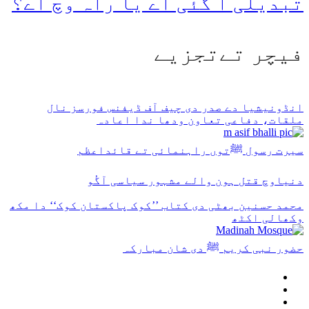
تبدیلی آ گئی اے یا راہ وچ اے؟
فیچر تےتجزیے
انڈونیشیا دے صدر دی چیف آف ڈیفنس فورسز نال
ملقات، دفاعی تعاون ودھا ندا اعادہ
سیرت رسول ﷺتوں راہنمائی تے قائداعظم
دنیاوچ قتل ہون والے مشہور سیاسی آگُو
محمد حسنین بھٹی دی کتاب ’’کوک پاکستان کوک‘‘ دا مکھ
وکھالی اکٹھ
حضور نبی کریم ﷺ دی شان مبارکہ