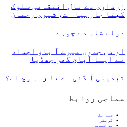
زرداری دے نال انتقامی سلوک
کیتا جارہیا اے، شیری رحمان
دولے شاہ دے چوہے
او دن جدوں میرے آ باؤ اجداد
نے اپنا آبائ گھر چھڈیا
تبدیلی آ گئی اے یا راہ وچ اے؟
سماجی روابط
فیس بک
ٹوئٹر
یو ٹیوب