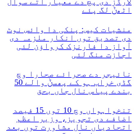
لارڈز دی پچ دے معیار اتے سوال
اٹھݨ لگ پئے
منشیات کیس: پنکی دا وائس نوٹ
دی تصدیق توں انکار ملزمہ دی
آواز دا فارنزک کرواؤن لئی
اجازت منگ لئی
نائیجر دے صحرائے صحارا وچ
گڈی خراب ہو کے پھسݨ والے 50
بندے پیاس نال جاں بحق
تنخواہواں وچ 10 توں 15 فیصد
اضافے دی تجویز، وزیر اعظم
اتحادیاں نال مشاورت توں بعد