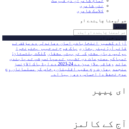
تمام شاعراں دی فہرست
نئی شاعری
کلاسک شاعری
جو لبھنا چاہندے او
اہم خبراں
آزاد کشمیر انتخابات، اساں دھاندلی دے مؤقف تے
قائم آں: نیئر بخاری
پاک فوج تے خیبر پختونخوا
پولیس دیاں مشترکہ تربیتی مشقاں
گلگت بلتستان:
تمباکو مصنوعات دی تشہیر تے سپانسرشپ تے پابندی
عائد
وفاقی ملازمین دے 24-2023 دے ایڈہاک الاؤنسز
منجمد
بھارت وِچ مقیم اقلیتاں، خاص کر مسلماناں وِچ
عدم تحفظ دا احساس ودھ رہیا اے۔
ای پیپر
آج کے کالمز