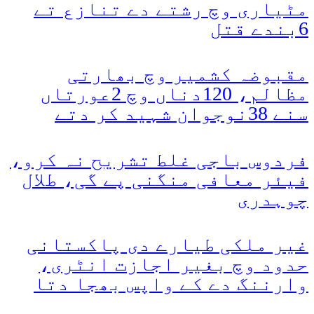
مٹیاری وچ رشتے دے تنازع تے
6بندے قتل
مقبوضہ کشمیر وچ بھارتی
مظالم، 120دناں وچ 2عورتاں
سنے 38نوجوان شہید کر دتے
فردوس باجی غلط تشریح نہ کرو،
فیئر معافی منگنی پے گی، طلال
چوہدری
غیر ملکی طیارے دی پاکستانی
حدود وچ بغیر اجازت انٹری،
وارننگ دے کے واپس بھجا دتا