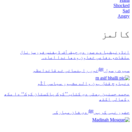
Haha
Shocked
Sad
Angry
كالمز
انڈونیشیا دے صدر دی چیف آف ڈیفنس فورسز نال
ملقات، دفاعی تعاون ودھا ندا اعادہ
سیرت رسول ﷺتوں راہنمائی تے قائداعظم
دنیاوچ قتل ہون والے مشہور سیاسی آگُو
محمد حسنین بھٹی دی کتاب ’’کوک پاکستان کوک‘‘ دا مکھ
وکھالی اکٹھ
حضور نبی کریم ﷺ دی شان مبارکہ