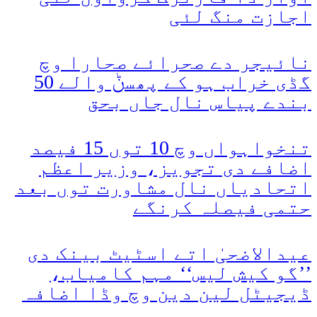
اجازت منگ لئی
نائیجر دے صحرائے صحارا وچ
گڈی خراب ہو کے پھسݨ والے 50
بندے پیاس نال جاں بحق
تنخواہواں وچ 10 توں 15 فیصد
اضافے دی تجویز، وزیر اعظم
اتحادیاں نال مشاورت توں بعد
حتمی فیصلہ کرنگے
عیدالاضحیٰ اتے اسٹیٹ بینک دی
’’گو کیش لیس‘‘ مہم کامیاب،
ڈیجیٹل لین دین وچ وڈا اضافہ