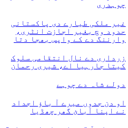
چوہدری
غیر ملکی طیارے دی پاکستانی
حدود وچ بغیر اجازت انٹری،
وارننگ دے کے واپس بھجا دتا
زرداری دے نال انتقامی سلوک
کیتا جارہیا اے، شیری رحمان
دولے شاہ دے چوہے
او دن جدوں میرے آ باؤ اجداد
نے اپنا آبائ گھر چھڈیا