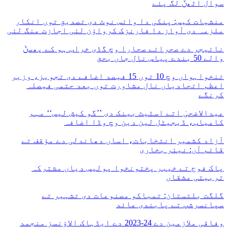
سوال اٹھݨ لگ پئے
منشیات کیس: پنکی دا وائس نوٹ دی تصدیق توں انکار
ملزمہ دی آواز دا فارنزک کرواؤن لئی اجازت منگ لئی
نائیجر دے صحرائے صحارا وچ گڈی خراب ہو کے پھسݨ
والے 50 بندے پیاس نال جاں بحق
تنخواہواں وچ 10 توں 15 فیصد اضافے دی تجویز، وزیر
اعظم اتحادیاں نال مشاورت توں بعد حتمی فیصلہ
کرنگے
عیدالاضحیٰ اتے اسٹیٹ بینک دی ’’گو کیش لیس‘‘ مہم
کامیاب، ڈیجیٹل لین دین وچ وڈا اضافہ
آزاد کشمیر انتخابات، اساں دھاندلی دے مؤقف تے
قائم آں: نیئر بخاری
پاک فوج تے خیبر پختونخوا پولیس دیاں مشترکہ
تربیتی مشقاں
گلگت بلتستان: تمباکو مصنوعات دی تشہیر تے
سپانسرشپ تے پابندی عائد
وفاقی ملازمین دے 24-2023 دے ایڈہاک الاؤنسز منجمد