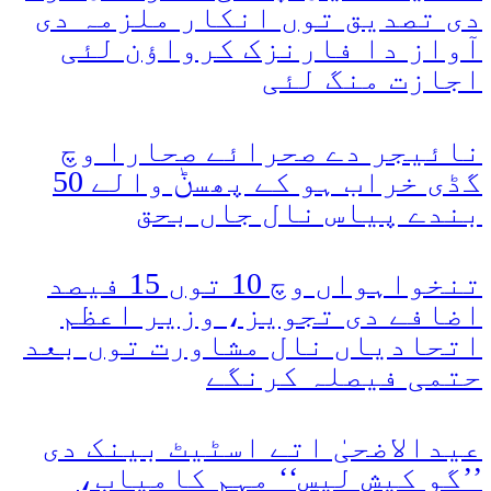
دی تصدیق توں انکار ملزمہ دی
آواز دا فارنزک کرواؤن لئی
اجازت منگ لئی
نائیجر دے صحرائے صحارا وچ
گڈی خراب ہو کے پھسݨ والے 50
بندے پیاس نال جاں بحق
تنخواہواں وچ 10 توں 15 فیصد
اضافے دی تجویز، وزیر اعظم
اتحادیاں نال مشاورت توں بعد
حتمی فیصلہ کرنگے
عیدالاضحیٰ اتے اسٹیٹ بینک دی
’’گو کیش لیس‘‘ مہم کامیاب،