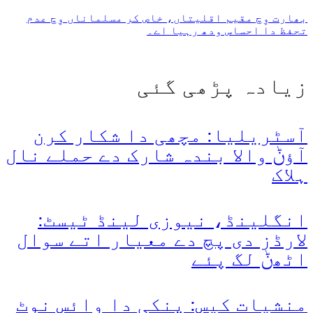
بھارت وِچ مقیم اقلیتاں، خاص کر مسلماناں وِچ عدم
تحفظ دا احساس ودھ رہیا اے۔
زیادہ پڑھی گئی
آسٹریلیا: مچھی دا شکار کرن
آؤݨ والا بندہ شارک دے حملے نال
ہلاک
انگلینڈ، نیوزی لینڈ ٹیسٹ:
لارڈز دی پچ دے معیار اتے سوال
اٹھݨ لگ پئے
منشیات کیس: پنکی دا وائس نوٹ