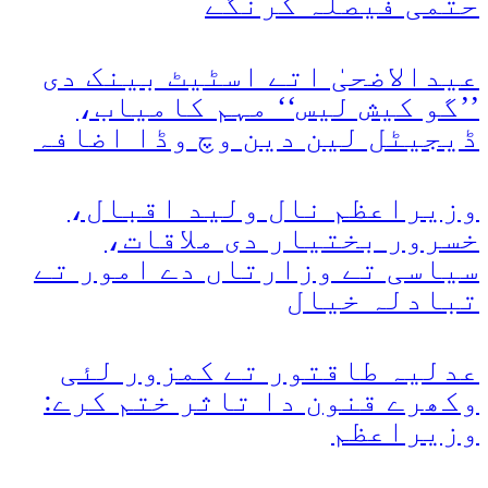
حتمی فیصلہ کرنگے
عیدالاضحیٰ اتے اسٹیٹ بینک دی
’’گو کیش لیس‘‘ مہم کامیاب،
ڈیجیٹل لین دین وچ وڈا اضافہ
وزیراعظم نال ولید اقبال،
خسرور بختیار دی ملاقات،
سیاسی تے وزارتاں دے امور تے
تبادلہ خیال
عدلیہ طاقتور تے کمزور لئی
وکھرے قنون دا تاثر ختم کرے:
وزیراعظم