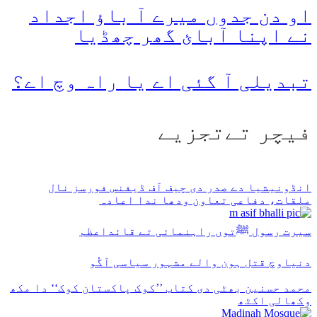
او دن جدوں میرے آ باؤ اجداد
نے اپنا آبائ گھر چھڈیا
تبدیلی آ گئی اے یا راہ وچ اے؟
فیچر تےتجزیے
انڈونیشیا دے صدر دی چیف آف ڈیفنس فورسز نال
ملقات، دفاعی تعاون ودھا ندا اعادہ
سیرت رسول ﷺتوں راہنمائی تے قائداعظم
دنیاوچ قتل ہون والے مشہور سیاسی آگُو
محمد حسنین بھٹی دی کتاب ’’کوک پاکستان کوک‘‘ دا مکھ
وکھالی اکٹھ