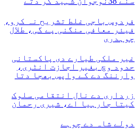
سنے 38نوجوان شہید کر دتے
فردوس باجی غلط تشریح نہ کرو،
فیئر معافی منگنی پے گی، طلال
چوہدری
غیر ملکی طیارے دی پاکستانی
حدود وچ بغیر اجازت انٹری،
وارننگ دے کے واپس بھجا دتا
زرداری دے نال انتقامی سلوک
کیتا جارہیا اے، شیری رحمان
دولے شاہ دے چوہے