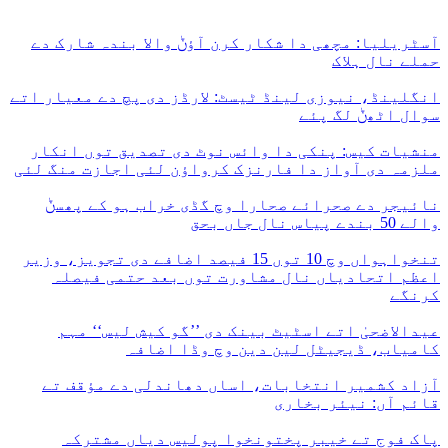
آسٹریلیا: مچھی دا شکار کرن آؤݨ والا بندہ شارک دے
حملے نال ہلاک
انگلینڈ، نیوزی لینڈ ٹیسٹ: لارڈز دی پچ دے معیار اتے
سوال اٹھݨ لگ پئے
منشیات کیس: پنکی دا وائس نوٹ دی تصدیق توں انکار
ملزمہ دی آواز دا فارنزک کرواؤن لئی اجازت منگ لئی
نائیجر دے صحرائے صحارا وچ گڈی خراب ہو کے پھسݨ
والے 50 بندے پیاس نال جاں بحق
تنخواہواں وچ 10 توں 15 فیصد اضافے دی تجویز، وزیر
اعظم اتحادیاں نال مشاورت توں بعد حتمی فیصلہ
کرنگے
عیدالاضحیٰ اتے اسٹیٹ بینک دی ’’گو کیش لیس‘‘ مہم
کامیاب، ڈیجیٹل لین دین وچ وڈا اضافہ
آزاد کشمیر انتخابات، اساں دھاندلی دے مؤقف تے
قائم آں: نیئر بخاری
پاک فوج تے خیبر پختونخوا پولیس دیاں مشترکہ