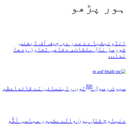
ہور پڑھو
انڈونیشیا دے صدر دی چیف آف ڈیفنس
فورسز نال ملقات، دفاعی تعاون ودھا
ندا…
سیرت رسول ﷺتوں راہنمائی تے قائداعظم
دنیاوچ قتل ہون والے مشہور سیاسی آگُو