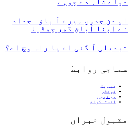
دولے شاہ دے چوہے
او دن جدوں میرے آ باؤ اجداد
نے اپنا آبائ گھر چھڈیا
تبدیلی آ گئی اے یا راہ وچ اے؟
سماجی روابط
فیس بک
ٹوئٹر
یو ٹیوب
انسٹاگرام
مقبول خبراں