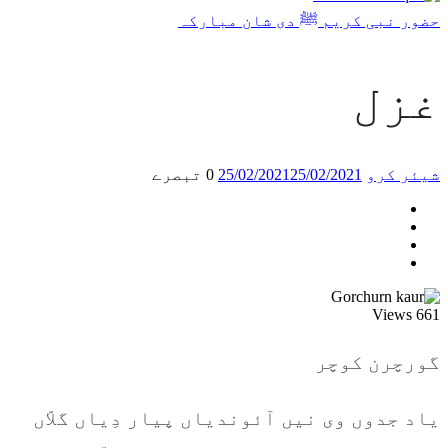
حضور نبی کریم ﷺ دی شان مبارکہ
غزل
شیئر کرو
25/02/2021
25/02/2021
0 تبصرے
Views
661
گورچرن کوچر
یاد جدوں وی نیں آئوندیاں پیار دِیاں گلاّں