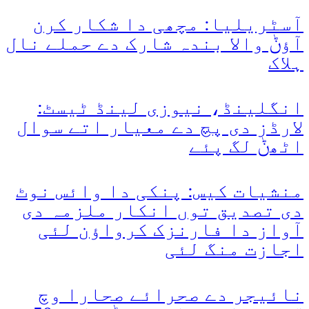
آسٹریلیا: مچھی دا شکار کرن
آؤݨ والا بندہ شارک دے حملے نال
ہلاک
انگلینڈ، نیوزی لینڈ ٹیسٹ:
لارڈز دی پچ دے معیار اتے سوال
اٹھݨ لگ پئے
منشیات کیس: پنکی دا وائس نوٹ
دی تصدیق توں انکار ملزمہ دی
آواز دا فارنزک کرواؤن لئی
اجازت منگ لئی
نائیجر دے صحرائے صحارا وچ