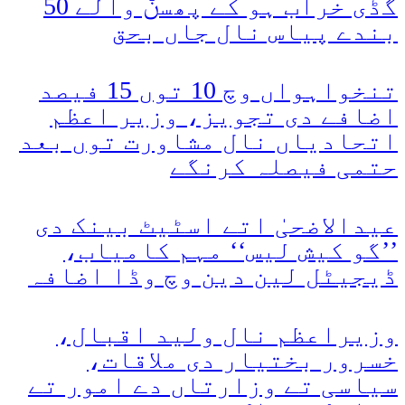
گڈی خراب ہو کے پھسݨ والے 50
بندے پیاس نال جاں بحق
تنخواہواں وچ 10 توں 15 فیصد
اضافے دی تجویز، وزیر اعظم
اتحادیاں نال مشاورت توں بعد
حتمی فیصلہ کرنگے
عیدالاضحیٰ اتے اسٹیٹ بینک دی
’’گو کیش لیس‘‘ مہم کامیاب،
ڈیجیٹل لین دین وچ وڈا اضافہ
وزیراعظم نال ولید اقبال،
خسرور بختیار دی ملاقات،
سیاسی تے وزارتاں دے امور تے