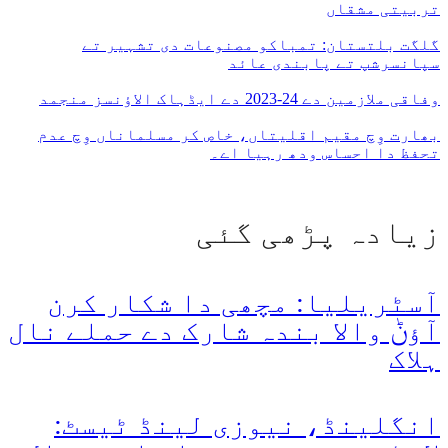
تربیتی مشقاں
گلگت بلتستان: تمباکو مصنوعات دی تشہیر تے
سپانسرشپ تے پابندی عائد
وفاقی ملازمین دے 24-2023 دے ایڈہاک الاؤنسز منجمد
بھارت وِچ مقیم اقلیتاں، خاص کر مسلماناں وِچ عدم
تحفظ دا احساس ودھ رہیا اے۔
زیادہ پڑھی گئی
آسٹریلیا: مچھی دا شکار کرن
آؤݨ والا بندہ شارک دے حملے نال
ہلاک
انگلینڈ، نیوزی لینڈ ٹیسٹ: