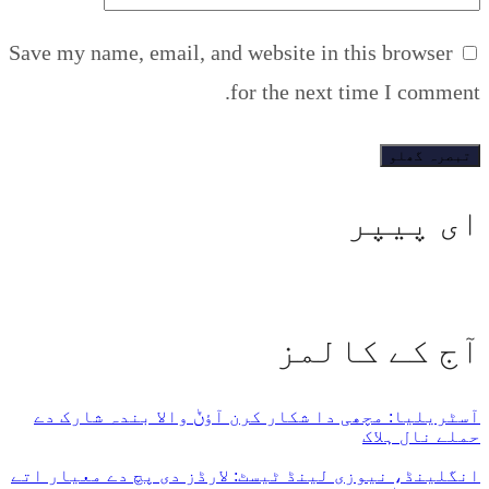
Save my name, email, and website in this browser
for the next time I comment.
ای پیپر
آج کے کالمز
آسٹریلیا: مچھی دا شکار کرن آؤݨ والا بندہ شارک دے
حملے نال ہلاک
انگلینڈ، نیوزی لینڈ ٹیسٹ: لارڈز دی پچ دے معیار اتے