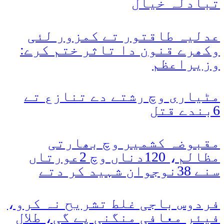
تبادلہ خیال
عدلیہ طاقتور تے کمزور لئی
وکھرے قنون دا تاثر ختم کرے:
وزیراعظم
مٹیاری وچ رشتے دے تنازع تے
6بندے قتل
مقبوضہ کشمیر وچ بھارتی
مظالم، 120دناں وچ 2عورتاں
سنے 38نوجوان شہید کر دتے
فردوس باجی غلط تشریح نہ کرو،
فیئر معافی منگنی پے گی، طلال