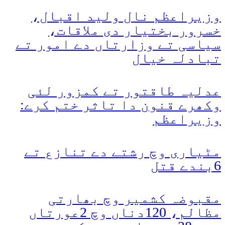
وزیراعظم نال ولید اقبال،
خسرور بختیار دی ملاقات،
سیاسی تے وزارتاں دے امور تے
تبادلہ خیال
عدلیہ طاقتور تے کمزور لئی
وکھرے قنون دا تاثر ختم کرے:
وزیراعظم
مٹیاری وچ رشتے دے تنازع تے
6بندے قتل
مقبوضہ کشمیر وچ بھارتی
مظالم، 120دناں وچ 2عورتاں