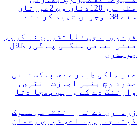
مظالم، 120دناں وچ 2عورتاں
سنے 38نوجوان شہید کر دتے
فردوس باجی غلط تشریح نہ کرو،
فیئر معافی منگنی پے گی، طلال
چوہدری
غیر ملکی طیارے دی پاکستانی
حدود وچ بغیر اجازت انٹری،
وارننگ دے کے واپس بھجا دتا
زرداری دے نال انتقامی سلوک
کیتا جارہیا اے، شیری رحمان