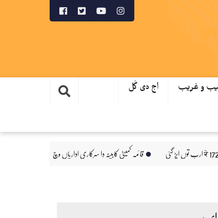
ب و غریب
اج دی گَل
قائمہ کمیٹی کابینہ دا سرکاری اداریاں وچ شفافیت، ڈیجیٹل اصلاحات اتے 
ای پیپر