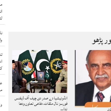
من
ان
لئ
نا
ور پڑھو
والے 50 ب
اع
کر
عی
مہ
انڈونیشیا دے صدر دی چیف آف ڈیفنس
فورسز نال ملقات، دفاعی تعاون ودھا
وز
ندا…