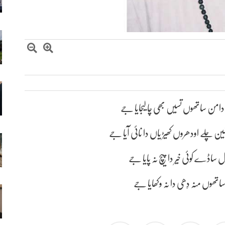
دامن ساتھوں تسیں بھی چا لیجایا جے
ین چلے اودھروں کھیڑ یاں دا نائی آیا جے
ال ساڈے کوئی خیر دا پیچ نہ پایا جے
ی ساتھوں منہ دِھی دا نہ وکھایا جے