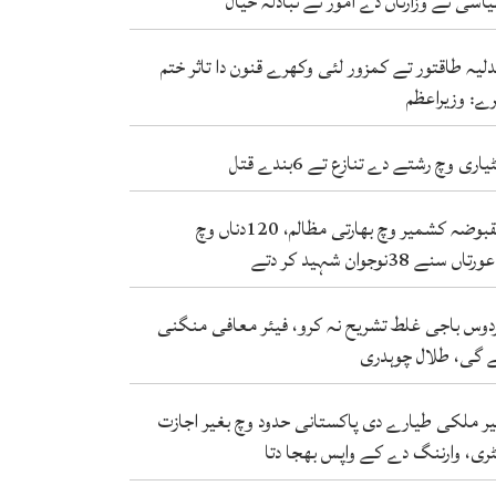
اسی تے وزارتاں دے امور تے تبادلہ خیال
لیہ طاقتور تے کمزور لئی وکھرے قنون دا تاثر ختم
ے: وزیراعظم
یاری وچ رشتے دے تنازع تے 6بندے قتل
مقبوضہ کشمیر وچ بھارتی مظالم، 120دناں وچ
دتے
دوس باجی غلط تشریح نہ کرو، فیئر معافی منگنی
 گی، طلال چوہدری
ر ملکی طیارے دی پاکستانی حدود وچ بغیر اجازت
ٹری، وارننگ دے کے واپس بھجا دتا