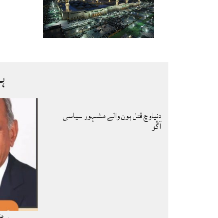
ہ
دنیاوچ قتل ہون والے مشہور سیاسی
آگُو