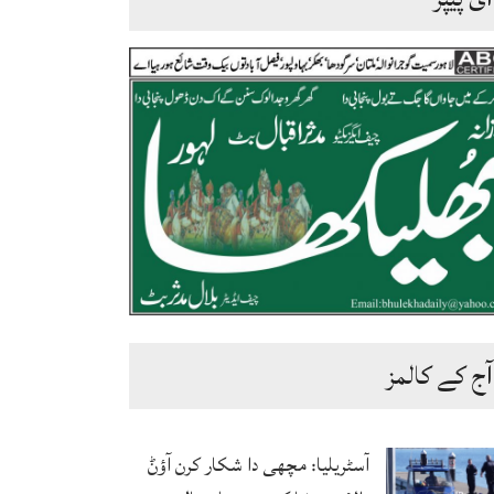
آج کے کالمز
آسٹریلیا: مچھی دا شکار کرن آؤݨ