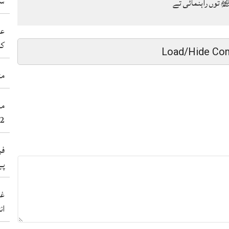
سی
توں راہنمائی تے
عد
کر
Load/Hide Co
مٹ
2عورتاں سنے 38نوجوان شہید کر 
فر
پے
غی
ان