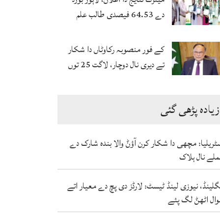
دے 64.53 فیصدی طالب علم
پاس
کے فور منصوبہ رکاوٹاں دا شکار
تے دیری نال دوچار، لاگت 25 توں
ودھ ਕੇ 172 ارب توں اپڑ گئی
زیادہ پڑھی گئی
ٹریلیا: مچھی دا شکار کرن آؤݨ والا بندہ شارک دے
لے نال ہلاک
گلینڈ، نیوزی لینڈ ٹیسٹ: لارڈز دی پچ دے معیار اتے
ال اٹھݨ لگ پئے