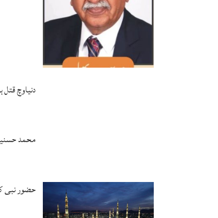
دنیاوچ قتل 
محمد حسنین 
حضور نبی ک