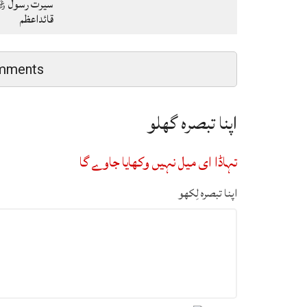
سیرت رسول ﷺ
قائداعظم
mments
اپنا تبصرہ گھلو
تہاڈا ای میل نہیں وکھایا جاوے گا
اپنا تبصرہ لِکھو