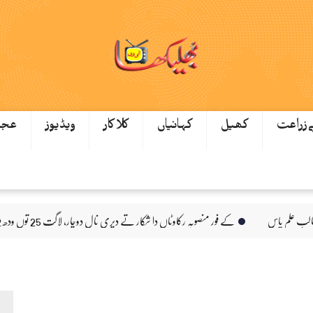
ےزراعت
کھیل
کہانیاں
کلاکار
ویڈیوز
عجی
کے فور منصوبہ رکاوٹاں دا شکار تے دیری نال دوچار، لاگت 25 توں ودھ ਕੇ 172 ارب توں اپڑ گئی