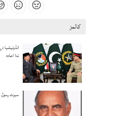
كالمز
انڈونیشیا د
ندا اعادہ
سیرت رسول ﷺ