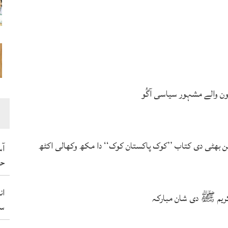
ہون والے مشہور سیاسی آگُو
بھٹی دی کتاب ’’کوک پاکستان کوک‘‘ دا مکھ وکھالی اکٹھ
آس
حم
ان
ریم ﷺ دی شان مبارکہ
سو