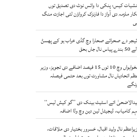
شیات کیس: پنکی دا وائس نوٹ دی تصدیق توں
کار ملزمہ دی آواز دا فارنزک کرواؤن لئی اجازت منگ
ی
ئیجر دے صحرائے صحارا وچ گڈی خراب ہو کے پھسݨ
ندے پیاس نال جاں بحق
تنخواہواں وچ 10 توں 15 فیصد اضافے دی تجویز، وزیر
ظم اتحادیاں نال مشاورت توں بعد حتمی فیصلہ
نگے
دالاضحیٰ اتے اسٹیٹ بینک دی ’’گو کیش لیس‘‘
م کامیاب، ڈیجیٹل لین دین وچ وڈا اضافہ
یراعظم نال ولید اقبال، خسرور بختیار دی ملاقات،