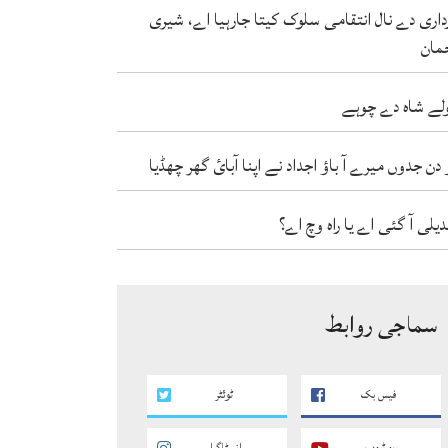
داری دے نال انتقامی سلوک کیتا جارہیا اے، شیری
مان
لے شاہ دے چوہے
 دن جدوں میرے آ باؤ اجداد نے اپنا آبائ گھر چھڈیا
دیلی آ گئی اے یا راہ وچ اے؟
سماجی روابط
فیس بک
ٹوئٹر
یو ٹیوب
انسٹاگرام