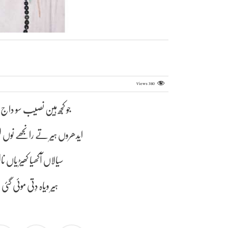
Views
380
جو کجھ ہین نصیب سو داج 
ایدھروں ہیر تے رانجھے نوں ل
سیالاں آکھیا کھیڑ یاں ن
ہیر ویاہ دِتی موئی گئ