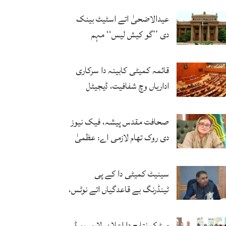
حتمی فیصلہ کرنگے
عیدالاضحیٰ اتے اسٹیٹ بینک
دی ’’گو کیش لیس‘‘ مہم
کامیاب، ڈیجیٹل لین دین وچ وڈا
اضافہ
قائمہ کمیٹی کابینہ دا سرکاری
اداریاں وچ شفافیت، ڈیجیٹل
اصلاحات اتے زور
صحافت مقدس پیشہ، فیک نیوز
دی روک تھام لازمی اے: عظمیٰ
بخاری
سینیٹ کمیٹی دا کے پی
ٹینڈرنگ بے قاعدگیاں اتے نوٹس،
انکوائری دی ہدایت
میٹرک نتایج دا اعلان، لاہور بورڈ