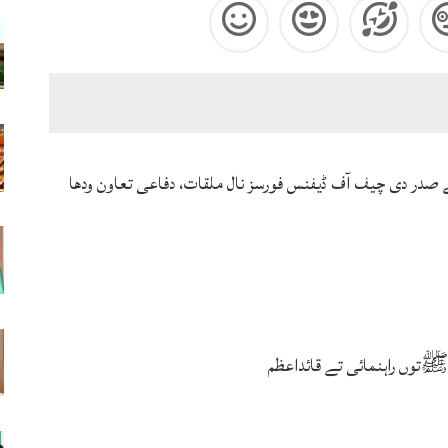
ے صدر دی چیف آف ڈیفنس فورسز نال ملقات، دفاعی تعاون ودھا
توں راہنمائی تے قائداعظم