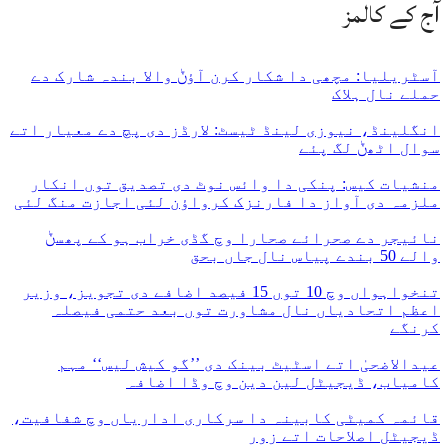
آج کے کالمز
آسٹریلیا: مچھی دا شکار کرن آؤݨ والا بندہ شارک دے
حملے نال ہلاک
انگلینڈ، نیوزی لینڈ ٹیسٹ: لارڈز دی پچ دے معیار اتے
سوال اٹھݨ لگ پئے
منشیات کیس: پنکی دا وائس نوٹ دی تصدیق توں انکار
ملزمہ دی آواز دا فارنزک کرواؤن لئی اجازت منگ لئی
نائیجر دے صحرائے صحارا وچ گڈی خراب ہو کے پھسݨ
والے 50 بندے پیاس نال جاں بحق
تنخواہواں وچ 10 توں 15 فیصد اضافے دی تجویز، وزیر
اعظم اتحادیاں نال مشاورت توں بعد حتمی فیصلہ
کرنگے
عیدالاضحیٰ اتے اسٹیٹ بینک دی ’’گو کیش لیس‘‘ مہم
کامیاب، ڈیجیٹل لین دین وچ وڈا اضافہ
قائمہ کمیٹی کابینہ دا سرکاری اداریاں وچ شفافیت،
ڈیجیٹل اصلاحات اتے زور