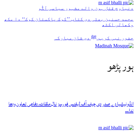
دنیاوچ قتل ہون والے مشہور سیاسی آگُو
محمد حسنین بھٹی دی کتاب ’’کوک پاکستان کوک‘‘ دا مکھ
وکھالی اکٹھ
حضور نبی کریم ﷺ دی شان مبارکہ
ہور پڑھو
انڈونیشیا دے صدر دی چیف آف ڈیفنس فورسز نال ملقات، دفاعی تعاون ودھا
ندا…