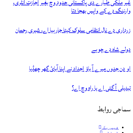
غیر ملکی طیارے دی پاکستانی حدود وچ بغیر اجازت انٹری،
وارننگ دے کے واپس بھجا دتا
زرداری دے نال انتقامی سلوک کیتا جارہیا اے، شیری رحمان
دولے شاہ دے چوہے
او دن جدوں میرے آ باؤ اجداد نے اپنا آبائ گھر چھڈیا
تبدیلی آ گئی اے یا راہ وچ اے؟
سماجی روابط
فیس بک
ٹوئٹر