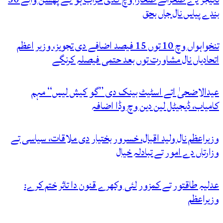
بندے پیاس نال جاں بحق
تنخواہواں وچ 10 توں 15 فیصد اضافے دی تجویز، وزیر اعظم
اتحادیاں نال مشاورت توں بعد حتمی فیصلہ کرنگے
عیدالاضحیٰ اتے اسٹیٹ بینک دی ’’گو کیش لیس‘‘ مہم
کامیاب، ڈیجیٹل لین دین وچ وڈا اضافہ
وزیراعظم نال ولید اقبال، خسرور بختیار دی ملاقات، سیاسی تے
وزارتاں دے امور تے تبادلہ خیال
عدلیہ طاقتور تے کمزور لئی وکھرے قنون دا تاثر ختم کرے:
وزیراعظم