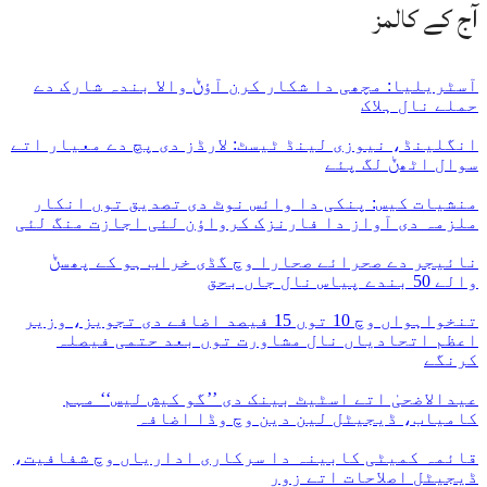
آج کے کالمز
آسٹریلیا: مچھی دا شکار کرن آؤݨ والا بندہ شارک دے
حملے نال ہلاک
انگلینڈ، نیوزی لینڈ ٹیسٹ: لارڈز دی پچ دے معیار اتے
سوال اٹھݨ لگ پئے
منشیات کیس: پنکی دا وائس نوٹ دی تصدیق توں انکار
ملزمہ دی آواز دا فارنزک کرواؤن لئی اجازت منگ لئی
نائیجر دے صحرائے صحارا وچ گڈی خراب ہو کے پھسݨ
والے 50 بندے پیاس نال جاں بحق
تنخواہواں وچ 10 توں 15 فیصد اضافے دی تجویز، وزیر
اعظم اتحادیاں نال مشاورت توں بعد حتمی فیصلہ
کرنگے
عیدالاضحیٰ اتے اسٹیٹ بینک دی ’’گو کیش لیس‘‘ مہم
کامیاب، ڈیجیٹل لین دین وچ وڈا اضافہ
قائمہ کمیٹی کابینہ دا سرکاری اداریاں وچ شفافیت،
ڈیجیٹل اصلاحات اتے زور