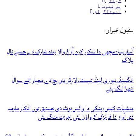
ٹوئٹر
یو ٹیوب
انسٹاگرام
مقبول خبراں
آسٹریلیا: مچھی دا شکار کرن آؤݨ والا بندہ شارک دے حملے نال
ہلاک
انگلینڈ، نیوزی لینڈ ٹیسٹ: لارڈز دی پچ دے معیار اتے سوال
اٹھݨ لگ پئے
منشیات کیس: پنکی دا وائس نوٹ دی تصدیق توں انکار ملزمہ
دی آواز دا فارنزک کرواؤن لئی اجازت منگ لئی