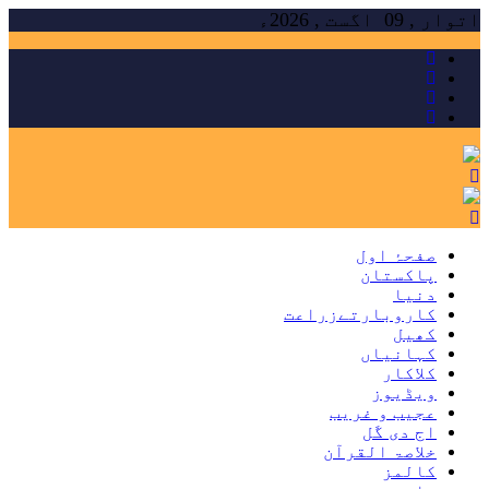
Skip
اتوار , 09 اگست , 2026ء
to
content
صفحۂ اول
پاکستان
دنیا
کاروبارتےزراعت
کھیل
کہانیاں
کلاکار
ویڈیوز
عجیب و غریب
اج دی گَل
خلاصۃ القرآن
کالمز