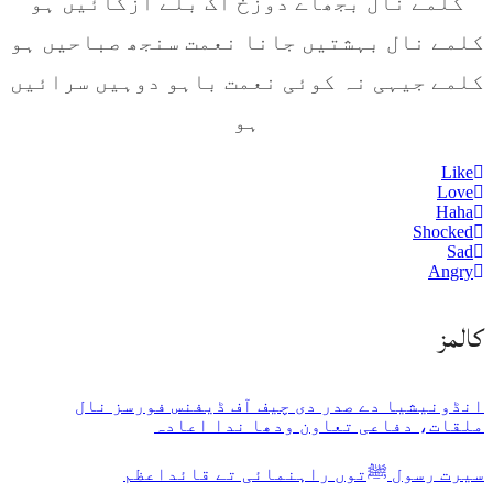
کلمے نال بجھاے دوزخ اگ بلے ازگائیں ہو
کلمے نال بہشتیں جانا نعمت سنجھ صباحیں ہو
کلمے جیہی نہ کوئی نعمت باہو دوہیں سرائیں
ہو
Like
Love
Haha
Shocked
Sad
Angry
كالمز
انڈونیشیا دے صدر دی چیف آف ڈیفنس فورسز نال
ملقات، دفاعی تعاون ودھا ندا اعادہ
سیرت رسول ﷺتوں راہنمائی تے قائداعظم