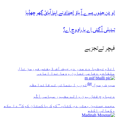
او دن جدوں میرے آ باؤ اجداد نے اپنا آبائ گھر چھڈیا
تبدیلی آ گئی اے یا راہ وچ اے؟
فیچر تےتجزیے
انڈونیشیا دے صدر دی چیف آف ڈیفنس فورسز نال
ملقات، دفاعی تعاون ودھا ندا اعادہ
سیرت رسول ﷺتوں راہنمائی تے قائداعظم
دنیاوچ قتل ہون والے مشہور سیاسی آگُو
محمد حسنین بھٹی دی کتاب ’’کوک پاکستان کوک‘‘ دا مکھ
وکھالی اکٹھ