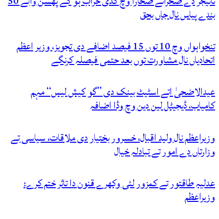
نائیجر دے صحرائے صحارا وچ گڈی خراب ہو کے پھسݨ والے 50
بندے پیاس نال جاں بحق
تنخواہواں وچ 10 توں 15 فیصد اضافے دی تجویز، وزیر اعظم
اتحادیاں نال مشاورت توں بعد حتمی فیصلہ کرنگے
عیدالاضحیٰ اتے اسٹیٹ بینک دی ’’گو کیش لیس‘‘ مہم
کامیاب، ڈیجیٹل لین دین وچ وڈا اضافہ
وزیراعظم نال ولید اقبال، خسرور بختیار دی ملاقات، سیاسی تے
وزارتاں دے امور تے تبادلہ خیال
عدلیہ طاقتور تے کمزور لئی وکھرے قنون دا تاثر ختم کرے:
وزیراعظم