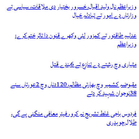
وزیراعظم نال ولید اقبال، خسرور بختیار دی ملاقات، سیاسی تے
وزارتاں دے امور تے تبادلہ خیال
عدلیہ طاقتور تے کمزور لئی وکھرے قنون دا تاثر ختم کرے:
وزیراعظم
مٹیاری وچ رشتے دے تنازع تے 6بندے قتل
مقبوضہ کشمیر وچ بھارتی مظالم، 120دناں وچ 2عورتاں سنے
38نوجوان شہید کر دتے
فردوس باجی غلط تشریح نہ کرو، فیئر معافی منگنی پے گی،
طلال چوہدری