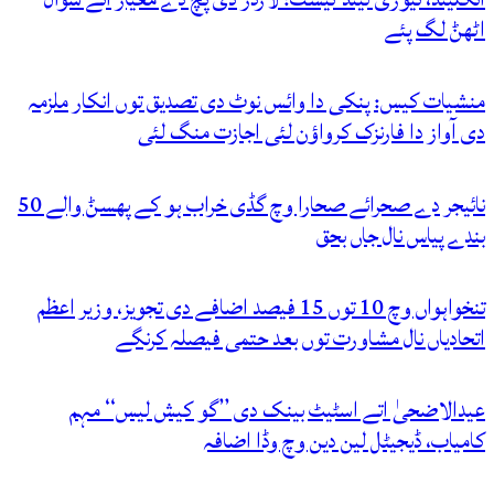
اٹھݨ لگ پئے
منشیات کیس: پنکی دا وائس نوٹ دی تصدیق توں انکار ملزمہ
دی آواز دا فارنزک کرواؤن لئی اجازت منگ لئی
نائیجر دے صحرائے صحارا وچ گڈی خراب ہو کے پھسݨ والے 50
بندے پیاس نال جاں بحق
تنخواہواں وچ 10 توں 15 فیصد اضافے دی تجویز، وزیر اعظم
اتحادیاں نال مشاورت توں بعد حتمی فیصلہ کرنگے
عیدالاضحیٰ اتے اسٹیٹ بینک دی ’’گو کیش لیس‘‘ مہم
کامیاب، ڈیجیٹل لین دین وچ وڈا اضافہ