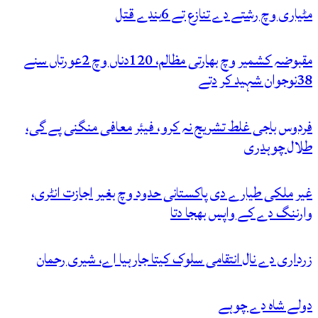
مٹیاری وچ رشتے دے تنازع تے 6بندے قتل
مقبوضہ کشمیر وچ بھارتی مظالم، 120دناں وچ 2عورتاں سنے
38نوجوان شہید کر دتے
فردوس باجی غلط تشریح نہ کرو، فیئر معافی منگنی پے گی،
طلال چوہدری
غیر ملکی طیارے دی پاکستانی حدود وچ بغیر اجازت انٹری،
وارننگ دے کے واپس بھجا دتا
زرداری دے نال انتقامی سلوک کیتا جارہیا اے، شیری رحمان
دولے شاہ دے چوہے