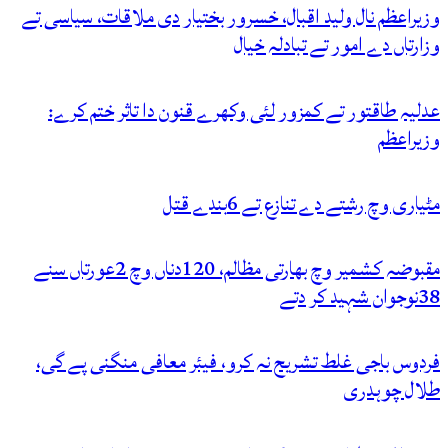
وزیراعظم نال ولید اقبال، خسرور بختیار دی ملاقات، سیاسی تے
وزارتاں دے امور تے تبادلہ خیال
عدلیہ طاقتور تے کمزور لئی وکھرے قنون دا تاثر ختم کرے:
وزیراعظم
مٹیاری وچ رشتے دے تنازع تے 6بندے قتل
مقبوضہ کشمیر وچ بھارتی مظالم، 120دناں وچ 2عورتاں سنے
38نوجوان شہید کر دتے
فردوس باجی غلط تشریح نہ کرو، فیئر معافی منگنی پے گی،
طلال چوہدری