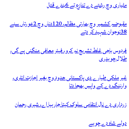
مٹیاری وچ رشتے دے تنازع تے 6بندے قتل
مقبوضہ کشمیر وچ بھارتی مظالم، 120دناں وچ 2عورتاں سنے
38نوجوان شہید کر دتے
فردوس باجی غلط تشریح نہ کرو، فیئر معافی منگنی پے گی،
طلال چوہدری
غیر ملکی طیارے دی پاکستانی حدود وچ بغیر اجازت انٹری،
وارننگ دے کے واپس بھجا دتا
زرداری دے نال انتقامی سلوک کیتا جارہیا اے، شیری رحمان
دولے شاہ دے چوہے