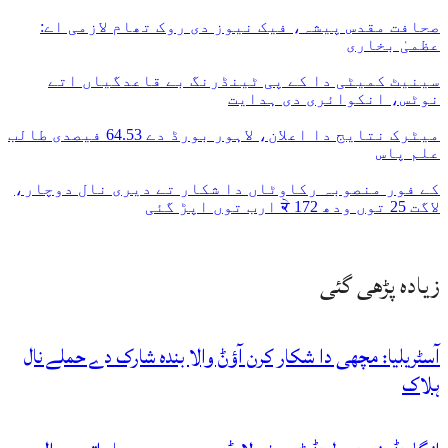
صحافت مقدس پیشہ، فیک نیوز دی روک تھام لازمی اے:
عظمیٰ بخاری
سینیٹ کمیٹی دا کے پی ٹینڈرنگ بے قاعدگیاں اتے
نوٹس، انکوائری دی ہدایت
میٹرک نتایج دا اعلان، لاہور بورڈ دے 64.53 فیصدی طالب
علم پاس
کے فور منصوبہ رکاوٹاں دا شکار تے دیری نال دوچار،
لاگت 25 توں ودھ ਕੇ 172 ارب توں اپڑ گئی
زیادہ پڑھی گئی
آسٹریلیا: مچھی دا شکار کرن آؤݨ والا بندہ شارک دے حملے نال
ہلاک