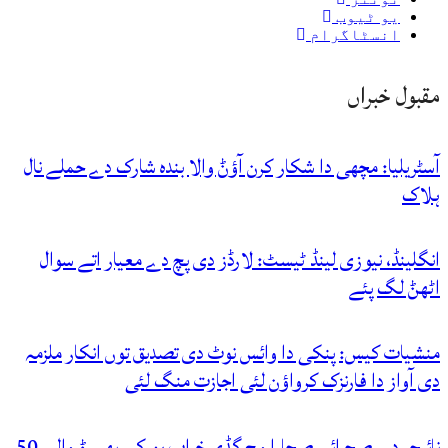
یو ٹیوب
انسٹاگرام
مقبول خبراں
آسٹریلیا: مچھی دا شکار کرن آؤݨ والا بندہ شارک دے حملے نال
ہلاک
انگلینڈ، نیوزی لینڈ ٹیسٹ: لارڈز دی پچ دے معیار اتے سوال
اٹھݨ لگ پئے
منشیات کیس: پنکی دا وائس نوٹ دی تصدیق توں انکار ملزمہ
دی آواز دا فارنزک کرواؤن لئی اجازت منگ لئی
نائیجر دے صحرائے صحارا وچ گڈی خراب ہو کے پھسݨ والے 50