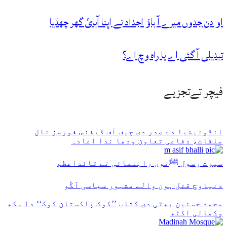
او دن جدوں میرے آ باؤ اجداد نے اپنا آبائ گھر چھڈیا
تبدیلی آ گئی اے یا راہ وچ اے؟
فیچر تےتجزیے
انڈونیشیا دے صدر دی چیف آف ڈیفنس فورسز نال
ملقات، دفاعی تعاون ودھا ندا اعادہ
سیرت رسول ﷺتوں راہنمائی تے قائداعظم
دنیاوچ قتل ہون والے مشہور سیاسی آگُو
محمد حسنین بھٹی دی کتاب ’’کوک پاکستان کوک‘‘ دا مکھ
وکھالی اکٹھ