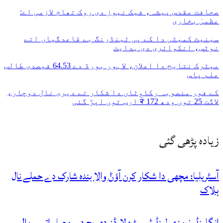
صحافت مقدس پیشہ، فیک نیوز دی روک تھام لازمی اے:
عظمیٰ بخاری
سینیٹ کمیٹی دا کے پی ٹینڈرنگ بے قاعدگیاں اتے
نوٹس، انکوائری دی ہدایت
میٹرک نتایج دا اعلان، لاہور بورڈ دے 64.53 فیصدی طالب
علم پاس
کے فور منصوبہ رکاوٹاں دا شکار تے دیری نال دوچار،
لاگت 25 توں ودھ ਕੇ 172 ارب توں اپڑ گئی
زیادہ پڑھی گئی
آسٹریلیا: مچھی دا شکار کرن آؤݨ والا بندہ شارک دے حملے نال
ہلاک
انگلینڈ، نیوزی لینڈ ٹیسٹ: لارڈز دی پچ دے معیار اتے سوال