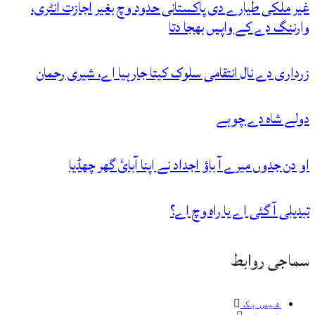
غیر ملکی طیارے دی پاکستانی حدود وچ بغیر اجازت انٹری،
وارننگ دے کے واپس بھجا دتا
زرداری دے نال انتقامی سلوک کیتا جارہیا اے، شیری رحمان
دولے شاہ دے چوہے
او دن جدوں میرے آ باؤ اجداد نے اپنا آبائ گھر چھڈیا
تبدیلی آ گئی اے یا راہ وچ اے؟
سماجی روابط
فیس بک