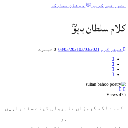
حضور نبی کریم ﷺ دی شان مبارکہ
كلام سلطان باہوؒ
شیئر کرو
03/03/2021
03/03/2021
0 تبصرے
Views
475
کلمے لکھ کروڑاں تاریولی کیتے سئے راہیں
ہو