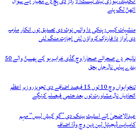
انگلینڈ، نیوزی لینڈ ٹیسٹ: لارڈز دی پچ دے معیار اتے سوال
اٹھݨ لگ پئے
منشیات کیس: پنکی دا وائس نوٹ دی تصدیق توں انکار ملزمہ
دی آواز دا فارنزک کرواؤن لئی اجازت منگ لئی
نائیجر دے صحرائے صحارا وچ گڈی خراب ہو کے پھسݨ والے 50
بندے پیاس نال جاں بحق
تنخواہواں وچ 10 توں 15 فیصد اضافے دی تجویز، وزیر اعظم
اتحادیاں نال مشاورت توں بعد حتمی فیصلہ کرنگے
عیدالاضحیٰ اتے اسٹیٹ بینک دی ’’گو کیش لیس‘‘ مہم
کامیاب، ڈیجیٹل لین دین وچ وڈا اضافہ