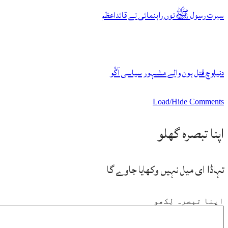
سیرت رسول ﷺتوں راہنمائی تے قائداعظم
دنیاوچ قتل ہون والے مشہور سیاسی آگُو
Load/Hide Comments
اپنا تبصرہ گھلو
تہاڈا ای میل نہیں وکھایا جاوے گا
اپنا تبصرہ لِکھو