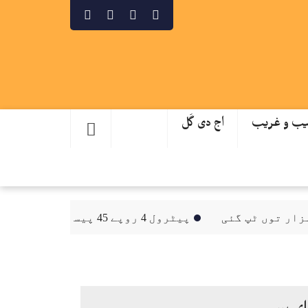
ب و غریب
اج دی گَل
پیٹرول 4 روپے 45 پیسے فی لٹر مہنگا، ڈیزل 2 روپے سستا
ای پیپر