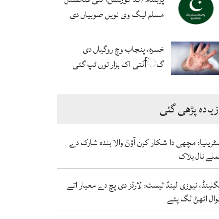
مسلم لیگ وی نویں صوبیاں دی
حامی اے
خسرہ، پنجاب وچ روگیاں دی
گਿݨتی اک ہزار توں ٹپ گئی
زیادہ پڑھی گئی
ٹریلیا: مچھی دا شکار کرن آؤݨ والا بندہ شارک دے
لے نال ہلاک
گلینڈ، نیوزی لینڈ ٹیسٹ: لارڈز دی پچ دے معیار اتے
ال اٹھݨ لگ پئے