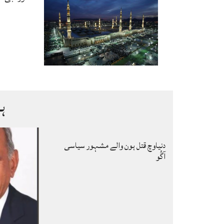
ہ
دنیاوچ قتل ہون والے مشہور سیاسی
آگُو