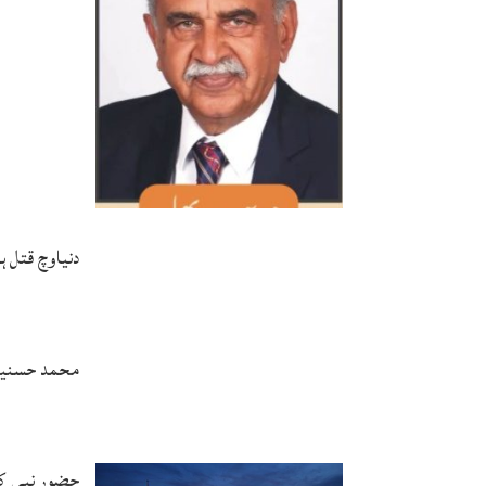
دنیاوچ قتل 
محمد حسنین 
حضور نبی ک