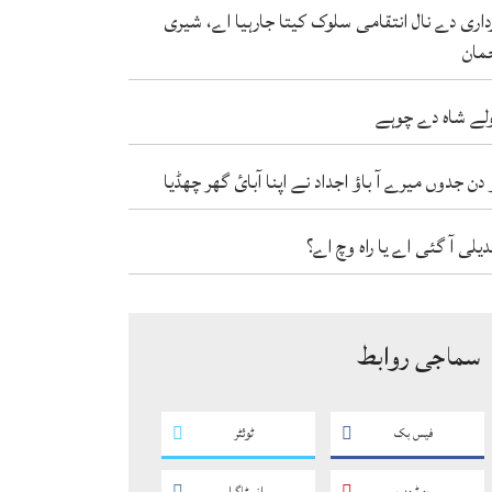
داری دے نال انتقامی سلوک کیتا جارہیا اے، شیری
مان
لے شاہ دے چوہے
 دن جدوں میرے آ باؤ اجداد نے اپنا آبائ گھر چھڈیا
دیلی آ گئی اے یا راہ وچ اے؟
سماجی روابط
فیس بک
ٹوئٹر
یو ٹیوب
انسٹاگرام