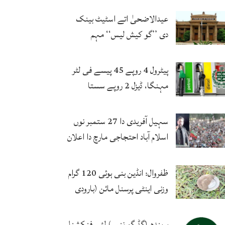
حتمی فیصلہ کرنگے
عیدالاضحیٰ اتے اسٹیٹ بینک
دی ’’گو کیش لیس‘‘ مہم
کامیاب، ڈیجیٹل لین دین وچ وڈا
اضافہ
پیٹرول 4 روپے 45 پیسے فی لٹر
مہنگا، ڈیزل 2 روپے سستا
سہیل آفریدی دا 27 ستمبر نوں
اسلام آباد احتجاجی مارچ دا اعلان
ظفروال: انڈین بنی ہوئی 120 گرام
وزنی اینٹی پرسنل مائن (بارودی
سرنگ) برآمد
پربندھ (گڈ گورننس) لئی فنکشنل