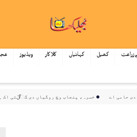
ےزراعت
کھیل
کہانیاں
کلاکار
ویڈیوز
عجی
امی اے
خسرہ، پنجاب وچ روگیاں دی گਿݨتی اک ہزار توں ٹپ گئی