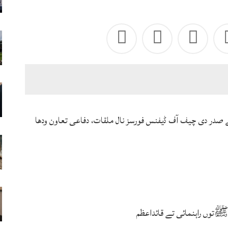
ے صدر دی چیف آف ڈیفنس فورسز نال ملقات، دفاعی تعاون ودھا
توں راہنمائی تے قائداعظم