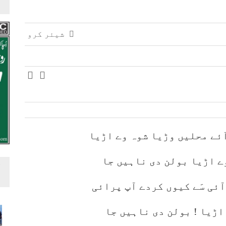
شیئر کرو
ٓئے محلیں وڑیا شوہ وے اڑیا
ے اڑیا بولن دی ناہیں جا
ئی سَے کیوں کردے آپ پرائی
اڑیا ! بولن دی ناہیں جا