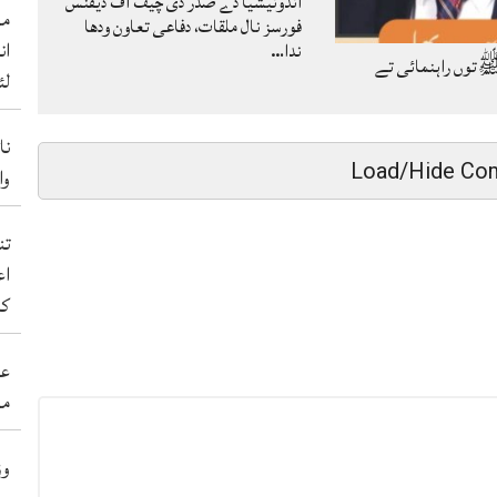
انڈونیشیا دے صدر دی چیف آف ڈیفنس
من
فورسز نال ملقات، دفاعی تعاون ودھا
ان
ندا…
توں راہنمائی تے
لئ
نا
Load/Hide Co
والے 50 ب
اع
کر
عی
مہ
وز