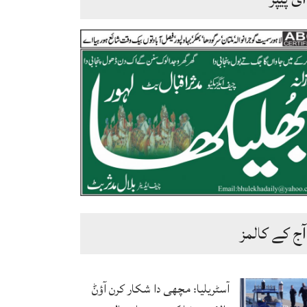
آج کے کالمز
آسٹریلیا: مچھی دا شکار کرن آؤݨ