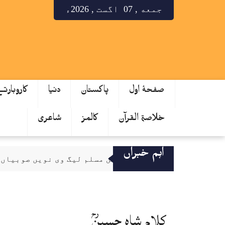
جمعه , 07 اگست , 2026ء
صفحۂ اول
پاکستان
دنیا
کاروبارت
خلاصۃ القرآن
کالمز
شاعری
اہم خبراں
(گڈ گورننس) لئی فنکشنل مسلم لیگ وی نویں صوبیاں دی ح
کلام شاہ حسینؒ