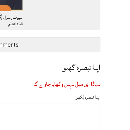
سیرت رسول ﷺ
قائداعظم
mments
اپنا تبصرہ گھلو
تہاڈا ای میل نہیں وکھایا جاوے گا
اپنا تبصرہ لِکھو