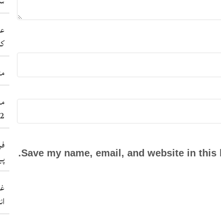
سی
عد
کر
مٹ
2عورتاں سنے 38نوجوان شہید کر 
فر
Save my name, email, and website in this 
پے
غی
ان