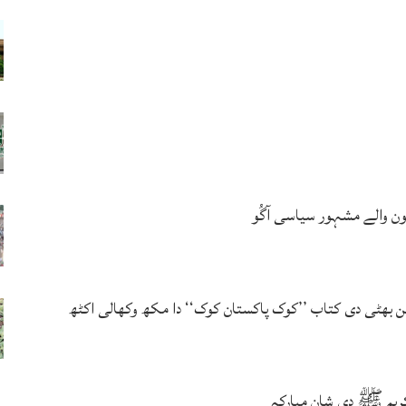
ہون والے مشہور سیاسی آگُو
بھٹی دی کتاب ’’کوک پاکستان کوک‘‘ دا مکھ وکھالی اکٹھ
ریم ﷺ دی شان مبارکہ