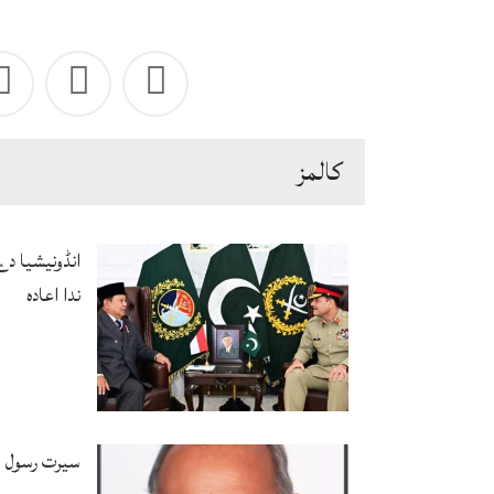
كالمز
انڈونیشیا د
ندا اعادہ
سیرت رسول ﷺ