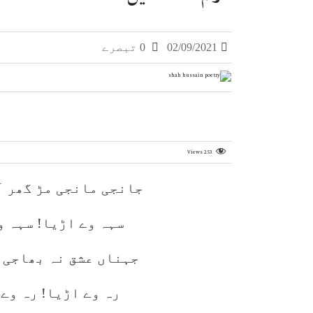
02/09/2021
0 تبصرے
Views
253
جانجی مانجی مڑ گھر ا
سہہ وے اڑیا! سہہ و
جہناں عشق نہ بھاجی آ
رہ وے اڑیا! رہ وے 