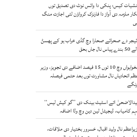
شیات کیس: پنکی دا وائس نوٹ دی تصدیق توں
کار ملزمہ دی آواز دا فارنزک کرواؤن لئی اجازت منگ
ی
ئیجر دے صحرائے صحارا وچ گڈی خراب ہو کے پھسݨ
ندے پیاس نال جاں بحق
تنخواہواں وچ 10 توں 15 فیصد اضافے دی تجویز، وزیر
ظم اتحادیاں نال مشاورت توں بعد حتمی فیصلہ
نگے
دالاضحیٰ اتے اسٹیٹ بینک دی ’’گو کیش لیس‘‘
م کامیاب، ڈیجیٹل لین دین وچ وڈا اضافہ
یراعظم نال ولید اقبال، خسرور بختیار دی ملاقات،