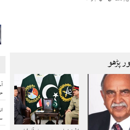
ور پڑھو
آس
حم
ان
سو