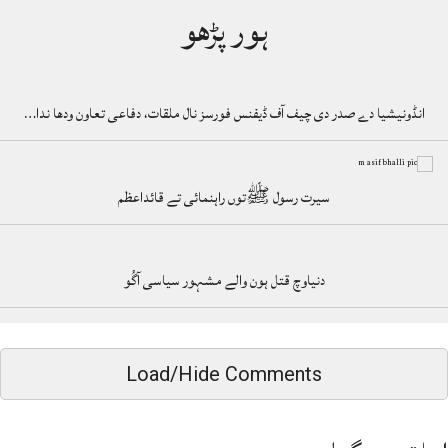
ہور پڑھو
انڈونیشیا دے صدر دی چیف آف ڈیفنس فورسز نال ملقات، دفاعی تعاون ودھا ندا…
سیرت رسول ﷺتوں راہنمائی تے قائداعظم
دنیاوچ قتل ہون والے مشہور سیاسی آگُو
Load/Hide Comments