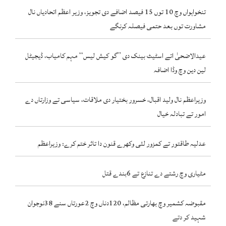
تنخواہواں وچ 10 توں 15 فیصد اضافے دی تجویز، وزیر اعظم اتحادیاں نال
مشاورت توں بعد حتمی فیصلہ کرنگے
عیدالاضحیٰ اتے اسٹیٹ بینک دی ’’گو کیش لیس‘‘ مہم کامیاب، ڈیجیٹل
لین دین وچ وڈا اضافہ
وزیراعظم نال ولید اقبال، خسرور بختیار دی ملاقات، سیاسی تے وزارتاں دے
امور تے تبادلہ خیال
عدلیہ طاقتور تے کمزور لئی وکھرے قنون دا تاثر ختم کرے: وزیراعظم
مٹیاری وچ رشتے دے تنازع تے 6بندے قتل
مقبوضہ کشمیر وچ بھارتی مظالم، 120دناں وچ 2عورتاں سنے 38نوجوان
شہید کر دتے