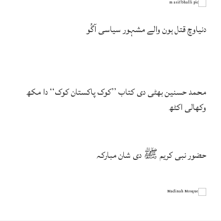
دنیاوچ قتل ہون والے مشہور سیاسی آگُو
محمد حسنین بھٹی دی کتاب ’’کوک پاکستان کوک‘‘ دا مکھ
وکھالی اکٹھ
حضور نبی کریم ﷺ دی شان مبارکہ