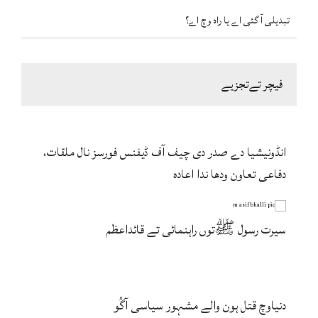
تبدیلی آ گئی اے یا راہ وچ اے؟
فیچر تےتجزیے
انڈونیشیا دے صدر دی چیف آف ڈیفنس فورسز نال ملقات،
دفاعی تعاون ودھا ندا اعادہ
سیرت رسول ﷺتوں راہنمائی تے قائداعظم
دنیاوچ قتل ہون والے مشہور سیاسی آگُو