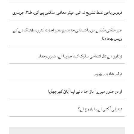
فردوس باجی غلط تشریح نہ کرو، فیئر معافی منگنی پے گی، طلال چوہدری
غیر ملکی طیارے دی پاکستانی حدود وچ بغیر اجازت انٹری، وارننگ دے کے
واپس بھجا دتا
زرداری دے نال انتقامی سلوک کیتا جارہیا اے، شیری رحمان
دولے شاہ دے چوہے
او دن جدوں میرے آ باؤ اجداد نے اپنا آبائ گھر چھڈیا
تبدیلی آ گئی اے یا راہ وچ اے؟