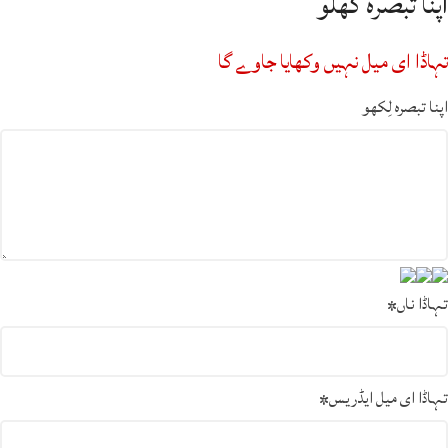
اپنا تبصرہ گھلو
تہاڈا ای میل نہیں وکھایا جاوے گا
اپنا تبصرہ لِکھو
تہاڈا ناں
*
تہاڈا ای میل ایڈریس
*