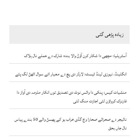
زیادہ پڑھی گئی
آسٹریلیا: مچھی دا شکار کرن آؤݨ والا بندہ شارک دے حملے نال ہلاک
انگلینڈ، نیوزی لینڈ ٹیسٹ: لارڈز دی پچ دے معیار اتے سوال اٹھݨ لگ پئے
منشیات کیس: پنکی دا وائس نوٹ دی تصدیق توں انکار ملزمہ دی آواز دا
فارنزک کرواؤن لئی اجازت منگ لئی
نائیجر دے صحرائے صحارا وچ گڈی خراب ہو کے پھسݨ والے 50 بندے پیاس
نال جاں بحق