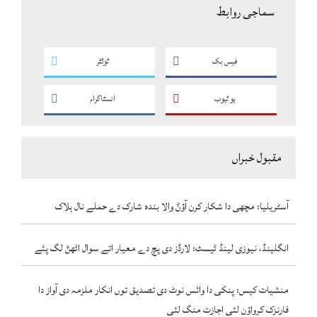
سماجی روابط
فیس بک
ٹوئٹر
یو ٹیوب
انسٹاگرام
مقبول خبراں
آسٹریلیا: مچھی دا شکار کرن آؤݨ والا بندہ شارک دے حملے نال ہلاک
انگلینڈ، نیوزی لینڈ ٹیسٹ: لارڈز دی پچ دے معیار اتے سوال اٹھݨ لگ پئے
منشیات کیس: پنکی دا وائس نوٹ دی تصدیق توں انکار ملزمہ دی آواز دا
فارنزک کرواؤن لئی اجازت منگ لئی