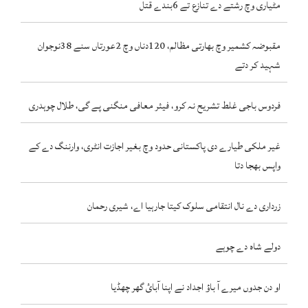
مٹیاری وچ رشتے دے تنازع تے 6بندے قتل
مقبوضہ کشمیر وچ بھارتی مظالم، 120دناں وچ 2عورتاں سنے 38نوجوان
شہید کر دتے
فردوس باجی غلط تشریح نہ کرو، فیئر معافی منگنی پے گی، طلال چوہدری
غیر ملکی طیارے دی پاکستانی حدود وچ بغیر اجازت انٹری، وارننگ دے کے
واپس بھجا دتا
زرداری دے نال انتقامی سلوک کیتا جارہیا اے، شیری رحمان
دولے شاہ دے چوہے
او دن جدوں میرے آ باؤ اجداد نے اپنا آبائ گھر چھڈیا