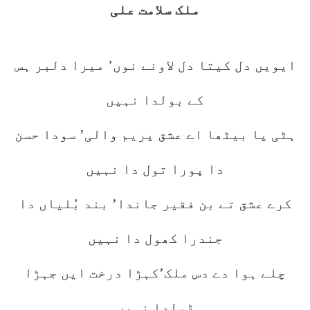
ملک سلامت علی
ایویں دل کیتا دل لاونے نوں’ میرا دلبر ہس
کے بولدا نہیں
ہٹی پا بیٹھا اے عشق پریم والی’ سودا حسن
دا پورا تول دا نہیں
کرے عشق تے بن فقیر جاندا’ بند بُلیاں دا
جندرا کھول دا نہیں
چلے ہوا دے دس ملک’کہڑا درخت ایں جہڑا
ڈولدا نہیں