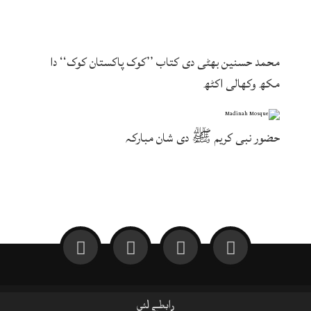
محمد حسنین بھٹی دی کتاب ’’کوک پاکستان کوک‘‘ دا
مکھ وکھالی اکٹھ
حضور نبی کریم ﷺ دی شان مبارکہ
رابطے لئی