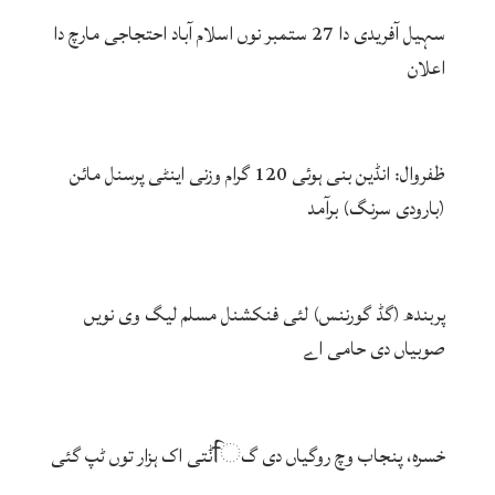
سہیل آفریدی دا 27 ستمبر نوں اسلام آباد احتجاجی مارچ دا
اعلان
ظفروال: انڈین بنی ہوئی 120 گرام وزنی اینٹی پرسنل مائن
(بارودی سرنگ) برآمد
پربندھ (گڈ گورننس) لئی فنکشنل مسلم لیگ وی نویں
صوبیاں دی حامی اے
خسرہ، پنجاب وچ روگیاں دی گਿݨتی اک ہزار توں ٹپ گئی