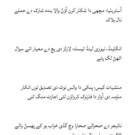
آسٹریلیا: مچھی دا شکار کرن آؤݨ والا بندہ شارک دے حملے
نال ہلاک
انگلینڈ، نیوزی لینڈ ٹیسٹ: لارڈز دی پچ دے معیار اتے سوال
اٹھݨ لگ پئے
منشیات کیس: پنکی دا وائس نوٹ دی تصدیق توں انکار
ملزمہ دی آواز دا فارنزک کرواؤن لئی اجازت منگ لئی
نائیجر دے صحرائے صحارا وچ گڈی خراب ہو کے پھسݨ والے
50 بندے پیاس نال جاں بحق