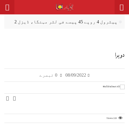
پیٹرول 4 روپے 45 پیسے فی لٹر مہنگا، ڈیزل 2
روپے سستا
سہیل آفریدی دا 27 ستمبر نوں اسلام آباد
احتجاجی مارچ دا اعلان
دوہرا
ظفروال: انڈین بنی ہوئی 120 گرام وزنی
اینٹی پرسنل مائن (بارودی سرنگ) برآمد
08/09/2022
0 تبصرے
پربندھ (گڈ گورننس) لئی فنکشنل مسلم لیگ وی
نویں صوبیاں دی حامی اے
خسرہ، پنجاب وچ روگیاں دی گਿݨتی اک ہزار
توں ٹپ گئی
Views
253