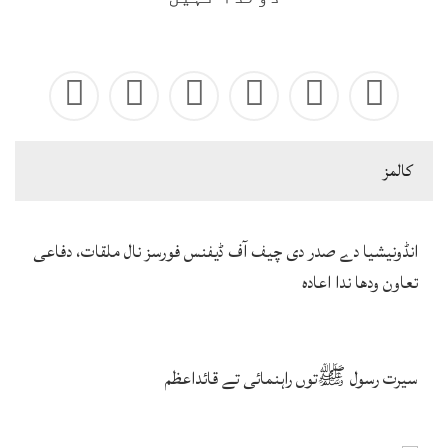
كالمز
انڈونیشیا دے صدر دی چیف آف ڈیفنس فورسز نال ملقات، دفاعی
تعاون ودھا ندا اعادہ
سیرت رسول ﷺتوں راہنمائی تے قائداعظم