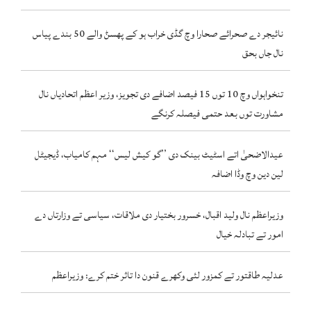
نائیجر دے صحرائے صحارا وچ گڈی خراب ہو کے پھسݨ والے 50 بندے پیاس
نال جاں بحق
تنخواہواں وچ 10 توں 15 فیصد اضافے دی تجویز، وزیر اعظم اتحادیاں نال
مشاورت توں بعد حتمی فیصلہ کرنگے
عیدالاضحیٰ اتے اسٹیٹ بینک دی ’’گو کیش لیس‘‘ مہم کامیاب، ڈیجیٹل
لین دین وچ وڈا اضافہ
وزیراعظم نال ولید اقبال، خسرور بختیار دی ملاقات، سیاسی تے وزارتاں دے
امور تے تبادلہ خیال
عدلیہ طاقتور تے کمزور لئی وکھرے قنون دا تاثر ختم کرے: وزیراعظم