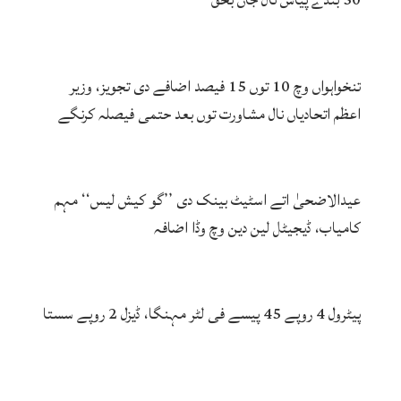
تنخواہواں وچ 10 توں 15 فیصد اضافے دی تجویز، وزیر
اعظم اتحادیاں نال مشاورت توں بعد حتمی فیصلہ کرنگے
عیدالاضحیٰ اتے اسٹیٹ بینک دی ’’گو کیش لیس‘‘ مہم
کامیاب، ڈیجیٹل لین دین وچ وڈا اضافہ
پیٹرول 4 روپے 45 پیسے فی لٹر مہنگا، ڈیزل 2 روپے سستا