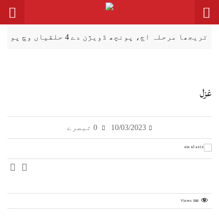
پونچھ ڈویژن دے 4 حلقیاں وچ پولنگ تھیسی
غزل
10/03/2023
0 تبصرے
Views
188