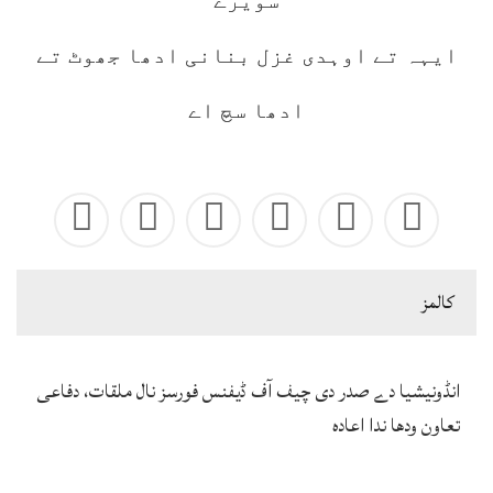
سویرے
ایہہ تے اوہدی غزل بنانی ادھا جھوٹ تے
ادھا سچ اے
كالمز
انڈونیشیا دے صدر دی چیف آف ڈیفنس فورسز نال ملقات، دفاعی
تعاون ودھا ندا اعادہ