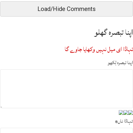
Load/Hide Comments
اپنا تبصرہ گھلو
تہاڈا ای میل نہیں وکھایا جاوے گا
اپنا تبصرہ لِکھو
تہاڈا ناں
*