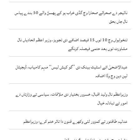
نائیجر دے صحرائے صحارا وچ گڈی خراب ہو کے پھسݨ والے 50 بندے پیاس
نال جاں بحق
تنخواہواں وچ 10 توں 15 فیصد اضافے دی تجویز، وزیر اعظم اتحادیاں نال
مشاورت توں بعد حتمی فیصلہ کرنگے
عیدالاضحیٰ اتے اسٹیٹ بینک دی ’’گو کیش لیس‘‘ مہم کامیاب، ڈیجیٹل
لین دین وچ وڈا اضافہ
وزیراعظم نال ولید اقبال، خسرور بختیار دی ملاقات، سیاسی تے وزارتاں دے
امور تے تبادلہ خیال
عدلیہ طاقتور تے کمزور لئی وکھرے قنون دا تاثر ختم کرے: وزیراعظم