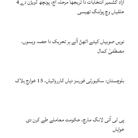
آزاد کشمیر انتخابات دا تریجھا مرحلہ اڄ، پونچھ ڈویژن دے 4
حلقیاں وچ پولنگ تھیسی
نویں صوبیاں کیتے اٹھݨ آلے ہر تحریک دا حصہ ویسوں،
مصطفیٰ کمال
بلوچستان: سکیورٹی فورسز دیاں کارروائیاں، 15 خوارج ہلاک
پی ٹی آئی لانگ مارچ، حکومت معاملے طے کرن دی
خواہاں