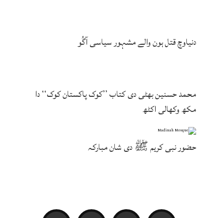
دنیاوچ قتل ہون والے مشہور سیاسی آگُو
محمد حسنین بھٹی دی کتاب ’’کوک پاکستان کوک‘‘ دا
مکھ وکھالی اکٹھ
حضور نبی کریم ﷺ دی شان مبارکہ