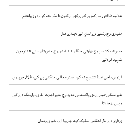
عدلیہ طاقتور تے کمزور لئی وکھرے قنون دا تاثر ختم کرے: وزیراعظم
مٹیاری وچ رشتے دے تنازع تے 6بندے قتل
مقبوضہ کشمیر وچ بھارتی مظالم، 120دناں وچ 2عورتاں سنے 38نوجوان
شہید کر دتے
فردوس باجی غلط تشریح نہ کرو، فیئر معافی منگنی پے گی، طلال چوہدری
غیر ملکی طیارے دی پاکستانی حدود وچ بغیر اجازت انٹری، وارننگ دے کے
واپس بھجا دتا
زرداری دے نال انتقامی سلوک کیتا جارہیا اے، شیری رحمان