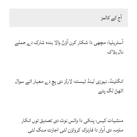
آج کے کالمز
آسٹریلیا: مچھی دا شکار کرن آؤݨ والا بندہ شارک دے حملے
نال ہلاک
انگلینڈ، نیوزی لینڈ ٹیسٹ: لارڈز دی پچ دے معیار اتے سوال
اٹھݨ لگ پئے
منشیات کیس: پنکی دا وائس نوٹ دی تصدیق توں انکار
ملزمہ دی آواز دا فارنزک کرواؤن لئی اجازت منگ لئی