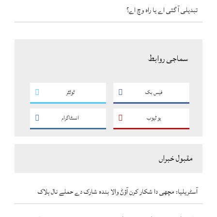
تبدیلی آ گئی اے یا راہ وچ اے؟
سماجی روابط
فیس بک
ٹوئٹر
یو ٹیوب
انسٹاگرام
مقبول خبراں
آسٹریلیا: مچھی دا شکار کرن آؤݨ والا بندہ شارک دے حملے نال ہلاک