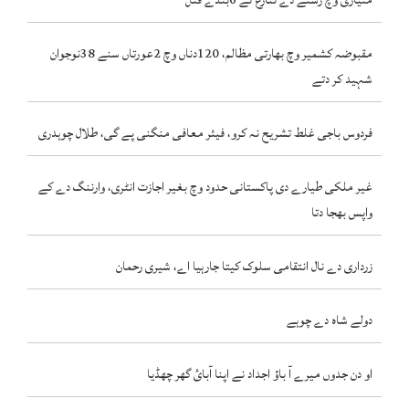
مٹیاری وچ رشتے دے تنازع تے 6بندے قتل
مقبوضہ کشمیر وچ بھارتی مظالم، 120دناں وچ 2عورتاں سنے 38نوجوان
شہید کر دتے
فردوس باجی غلط تشریح نہ کرو، فیئر معافی منگنی پے گی، طلال چوہدری
غیر ملکی طیارے دی پاکستانی حدود وچ بغیر اجازت انٹری، وارننگ دے کے
واپس بھجا دتا
زرداری دے نال انتقامی سلوک کیتا جارہیا اے، شیری رحمان
دولے شاہ دے چوہے
او دن جدوں میرے آ باؤ اجداد نے اپنا آبائ گھر چھڈیا