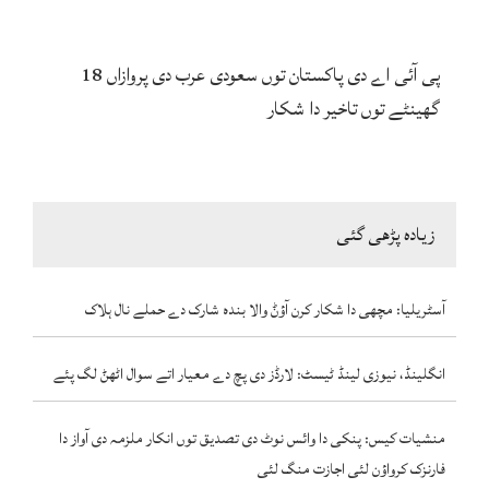
پی آئی اے دی پاکستان توں سعودی عرب دی پروازاں 18
گھینٹے توں تاخیر دا شکار
زیادہ پڑھی گئی
آسٹریلیا: مچھی دا شکار کرن آؤݨ والا بندہ شارک دے حملے نال ہلاک
انگلینڈ، نیوزی لینڈ ٹیسٹ: لارڈز دی پچ دے معیار اتے سوال اٹھݨ لگ پئے
منشیات کیس: پنکی دا وائس نوٹ دی تصدیق توں انکار ملزمہ دی آواز دا
فارنزک کرواؤن لئی اجازت منگ لئی