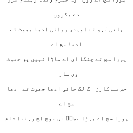
دے مگروں
باقی لہو تے اوہدی روانی ادھا جھوٹ تے
ادھا سچ اے
پورا سچ تے چنگا ای اے ماڑا نہیں پر جھوٹ
وی سارا
جس سے کارن اگ لگ جانی ادھا جھوٹ تے ادھا
سچ اے
پورا سچ اے جہڑا عطاؔ دی سوچ اچ رہندا شام