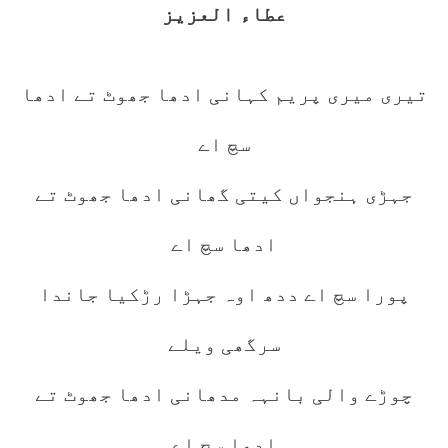
عطاء العزیز
تیری میری پریم کہانی ادھا جھوٹ تے ادھا
سچ اے
جہڑی ہنجواں کیتی گھانی ادھا جھوٹ تے
ادھا سچ اے
پورا سچ اے ددھ اوہ جہڑا رڑکیا جاندا
سرگھی ویلے
چوڑے والی بانہہ مدھانی ادھا جھوٹ تے
ادھا سچ اے