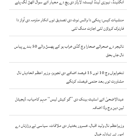
انگلینڈ، نیوزی لینڈ ٹیسٹ: لارڈز دی پچ دے معیار اتے سوال اٹھݨ لگ پئے
منشیات کیس: پنکی دا وائس نوٹ دی تصدیق توں انکار ملزمہ دی آواز دا
فارنزک کرواؤن لئی اجازت منگ لئی
نائیجر دے صحرائے صحارا وچ گڈی خراب ہو کے پھسݨ والے 50 بندے پیاس
نال جاں بحق
تنخواہواں وچ 10 توں 15 فیصد اضافے دی تجویز، وزیر اعظم اتحادیاں نال
مشاورت توں بعد حتمی فیصلہ کرنگے
عیدالاضحیٰ اتے اسٹیٹ بینک دی ’’گو کیش لیس‘‘ مہم کامیاب، ڈیجیٹل
لین دین وچ وڈا اضافہ
وزیراعظم نال ولید اقبال، خسرور بختیار دی ملاقات، سیاسی تے وزارتاں دے
امور تے تبادلہ خیال