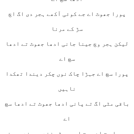
پورا جھوٹ اے جے کوئی آکھے ہجر دی اگ اچ
سڑ کے مرنا
لیکن ہجر وچ جینا جانی ادھا جھوٹ تے ادھا
سچ اے
پورا سچ اے جہڑا چاک نوں چکر دیندا تھکدا
ناہیں
باقی مٹی اگ تے پانی ادھا جھوٹ تے ادھا سچ
اے
پورا سچ اے روح اوہ جہڑی زندہ رہندی مرن