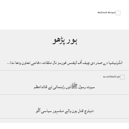
ہور پڑھو
انڈونیشیا دے صدر دی چیف آف ڈیفنس فورسز نال ملقات، دفاعی تعاون ودھا ندا…
سیرت رسول ﷺتوں راہنمائی تے قائداعظم
دنیاوچ قتل ہون والے مشہور سیاسی آگُو