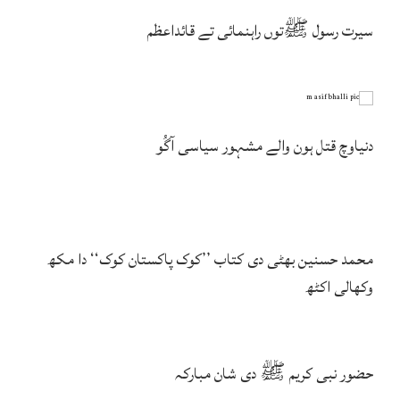
سیرت رسول ﷺتوں راہنمائی تے قائداعظم
دنیاوچ قتل ہون والے مشہور سیاسی آگُو
محمد حسنین بھٹی دی کتاب ’’کوک پاکستان کوک‘‘ دا مکھ
وکھالی اکٹھ
حضور نبی کریم ﷺ دی شان مبارکہ