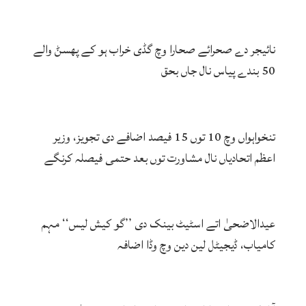
نائیجر دے صحرائے صحارا وچ گڈی خراب ہو کے پھسݨ والے
50 بندے پیاس نال جاں بحق
تنخواہواں وچ 10 توں 15 فیصد اضافے دی تجویز، وزیر
اعظم اتحادیاں نال مشاورت توں بعد حتمی فیصلہ کرنگے
عیدالاضحیٰ اتے اسٹیٹ بینک دی ’’گو کیش لیس‘‘ مہم
کامیاب، ڈیجیٹل لین دین وچ وڈا اضافہ