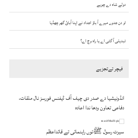
دولے شاہ دے چوہے
او دن جدوں میرے آ باؤ اجداد نے اپنا آبائ گھر چھڈیا
تبدیلی آ گئی اے یا راہ وچ اے؟
فیچر تےتجزیے
انڈونیشیا دے صدر دی چیف آف ڈیفنس فورسز نال ملقات،
دفاعی تعاون ودھا ندا اعادہ
سیرت رسول ﷺتوں راہنمائی تے قائداعظم