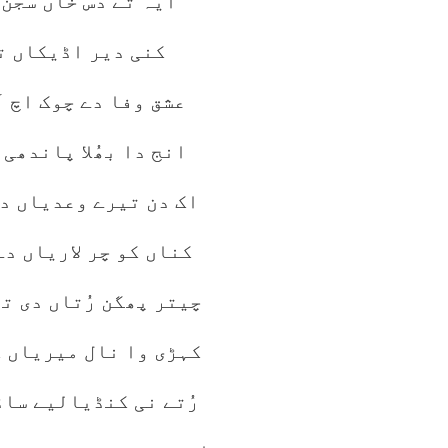
ایہ تے دس خاں سجن 
کنی دیر اڈیکاں تی
عشق وفا دے چوک اچ آ
انج دا بھُلا پاندھی 
اک دن تیرے وعدیاں د
کناں کو چر لاریاں د
چیتر پھگن رُتاں دی ت
کہڑی وا نال میریاں 
رُتے نی کنڈیالیے ساڈ