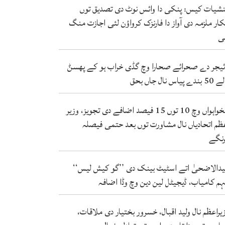
شیات کیس: پنکی دا وائس نوٹ دی تصدیق توں
کار ملزمہ دی آواز دا فارنزک کرواؤن لئی اجازت منگ
ی
ئیجر دے صحرائے صحارا وچ گڈی خراب ہو کے پھسݨ
ندے پیاس نال جاں بحق
تنخواہواں وچ 10 توں 15 فیصد اضافے دی تجویز، وزیر
ظم اتحادیاں نال مشاورت توں بعد حتمی فیصلہ
نگے
دالاضحیٰ اتے اسٹیٹ بینک دی ’’گو کیش لیس‘‘
م کامیاب، ڈیجیٹل لین دین وچ وڈا اضافہ
یراعظم نال ولید اقبال، خسرور بختیار دی ملاقات،