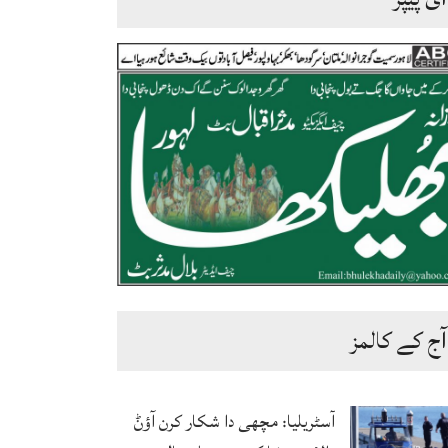
آج کے کالمز
آسٹریلیا: مچھی دا شکار کرن آؤݨ