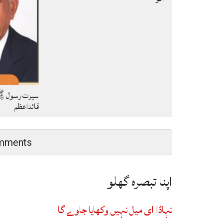
سیرت رسول ﷺ
قائداعظم
mments
اپنا تبصرہ گھلو
تہاڈا ای میل نہیں وکھایا جاوے گا