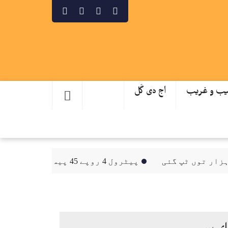
ب و غریب
اج دی گَل
پیٹرول 4 روپے 45 پیسے فی لٹر مہنگا، ڈیزل 2 روپے سستا
ای پیپر