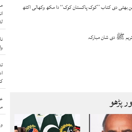
من
بھٹی دی کتاب ’’کوک پاکستان کوک‘‘ دا مکھ وکھالی اکٹھ
ان
لئ
ریم ﷺ دی شان مبارکہ
نا
والے 50 ب
اع
کر
ور پڑھو
عی
مہ
وز