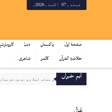
جمعه , 07 اگست , 2026ء
صفحۂ اول
پاکستان
دنیا
کاروبارت
خلاصۃ القرآن
کالمز
شاعری
اہم خبراں
 (گڈ گورننس) لئی فنکشنل مسلم لیگ وی نویں صوبیاں دی ح
غزل