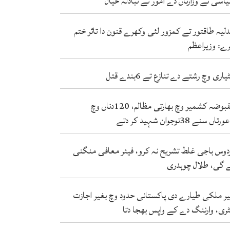
اسی تے وزارتاں دے امور تے تبادلہ خیال
لیہ طاقتور تے کمزور لئی وکھرے قنون دا تاثر ختم
ے: وزیراعظم
یاری وچ رشتے دے تنازع تے 6بندے قتل
مقبوضہ کشمیر وچ بھارتی مظالم، 120دناں وچ
دتے
دوس باجی غلط تشریح نہ کرو، فیئر معافی منگنی
 گی، طلال چوہدری
ر ملکی طیارے دی پاکستانی حدود وچ بغیر اجازت
ٹری، وارننگ دے کے واپس بھجا دتا