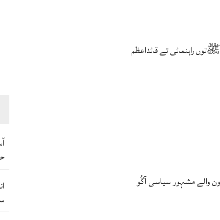
توں راہنمائی تے قائداعظم
آس
حم
ہون والے مشہور سیاسی آگُو
ان
سو