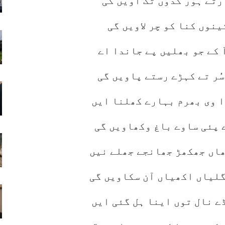
رُتے ہور کدوں تک آویں گی
نوں کنا کو چر لاویں گی
 کے جو بھلیں پے جاندا اے
سُر تے کہڑے رستے پاویں گی
ا وی بھرم بہارے کھلنا ایں
ے پئی ساوے باغ وکھاویں گی
ھاں جھکھڑ جھانجے جھلے نیں
گلیاں اکھیاں آن سکاویں گی
ے نال توں اینا ہل گئی ایں