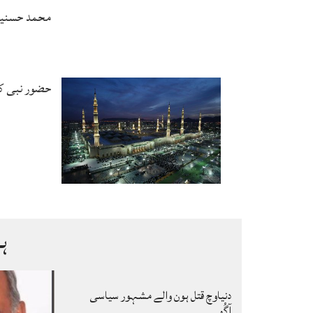
محمد حسنین 
حضور نبی ک
ہ
دنیاوچ قتل ہون والے مشہور سیاسی
آگُو