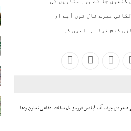
 کنھوں جا کے ہور ستاویں گی
لگائی میرے نال توں آپے ای
زی کنج خیال ہراویں گی
ے صدر دی چیف آف ڈیفنس فورسز نال ملقات، دفاعی تعاون ودھا