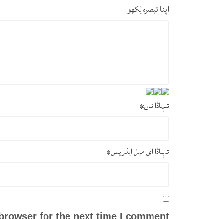
اپنا تبصرہ لِکھو
تہاڈا ناں
*
تہاڈا ای میل ایڈریس
*
browser for the next time I comment.