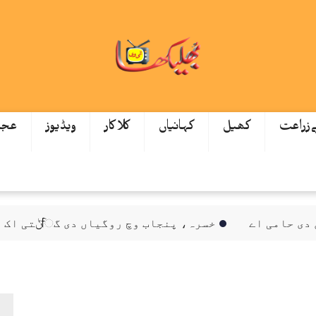
ےزراعت
کھیل
کہانیاں
کلاکار
ویڈیوز
عجی
امی اے
خسرہ، پنجاب وچ روگیاں دی گਿݨتی اک ہزار توں ٹپ گئی