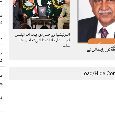
سی
عد
کر
انڈونیشیا دے صدر دی چیف آف ڈیفنس
مٹ
فورسز نال ملقات، دفاعی تعاون ودھا
ندا…
توں راہنمائی تے
2عورتاں سنے 38نوجوان شہید کر 
Load/Hide Co
فر
پے
غی
ان