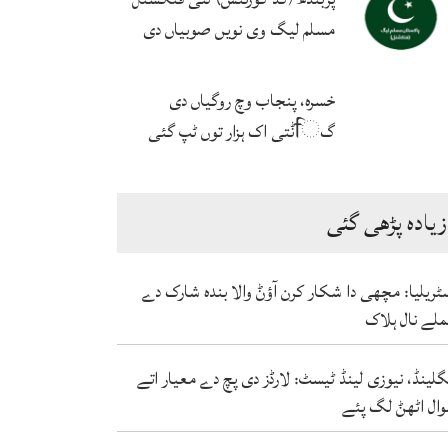
مسلم لیگ وی نویں صوبیاں دی
حامی اے
خسرہ، پنجاب وچ روگیاں دی
گਿݨتی اک ہزار توں ٹپ گئی
زیادہ پڑھی گئی
ٹریلیا: مچھی دا شکار کرن آؤݨ والا بندہ شارک دے
لے نال ہلاک
گلینڈ، نیوزی لینڈ ٹیسٹ: لارڈز دی پچ دے معیار اتے
ال اٹھݨ لگ پئے