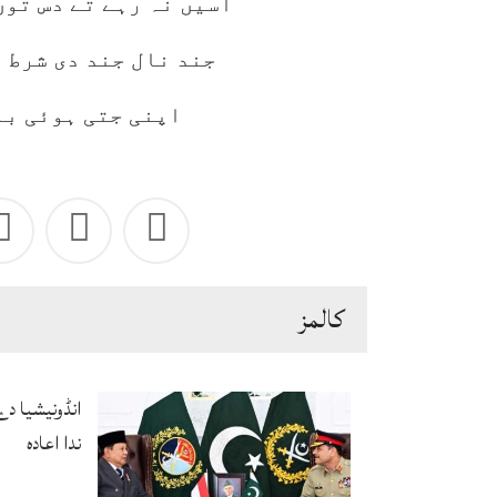
اسیں نہ رہے تے دس توں
جند نال جند دی شرط 
اپنی جتی ہوئی با
كالمز
انڈونیشیا د
ندا اعادہ