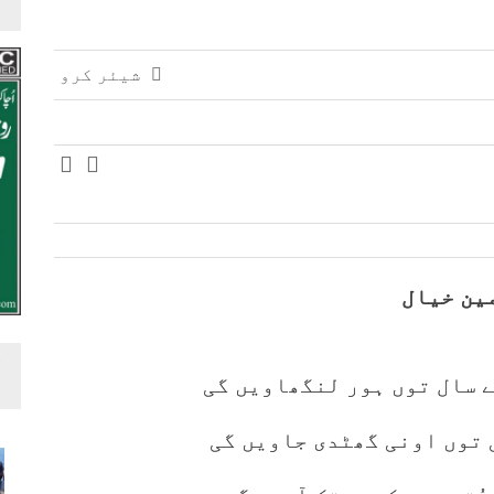
شیئر کرو
ین خیال
 سال توں ہور لنگھاویں گی
 توں اونی گھٹدی جاویں گی