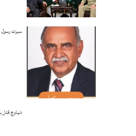
سیرت رسول ﷺ
دنیاوچ قتل 