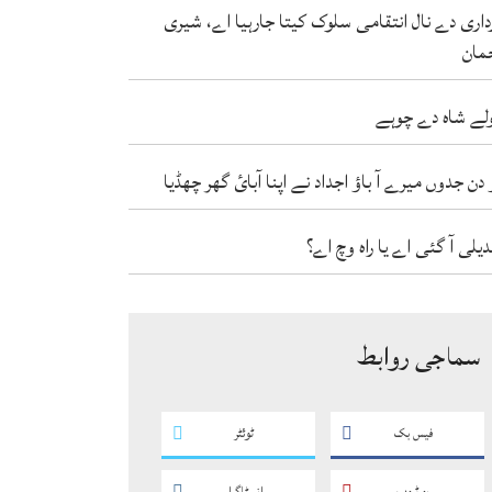
داری دے نال انتقامی سلوک کیتا جارہیا اے، شیری
مان
لے شاہ دے چوہے
 دن جدوں میرے آ باؤ اجداد نے اپنا آبائ گھر چھڈیا
دیلی آ گئی اے یا راہ وچ اے؟
سماجی روابط
فیس بک
ٹوئٹر
یو ٹیوب
انسٹاگرام