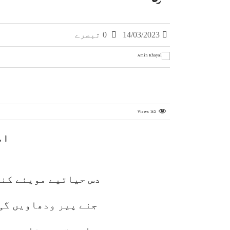
14/03/2023
0 تبصرے
Views
162
ام
دس حیاتیے مویئے کنے
جنے پیر ودھاویں گی