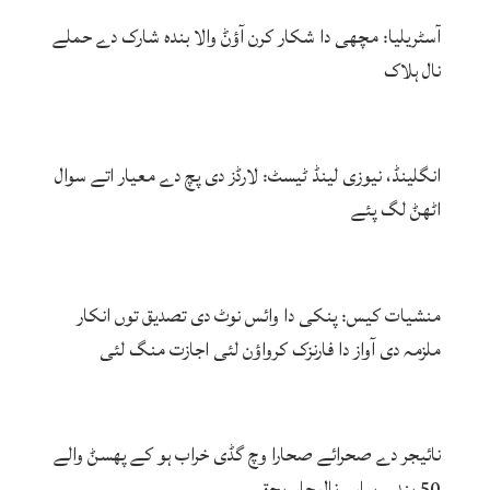
آسٹریلیا: مچھی دا شکار کرن آؤݨ والا بندہ شارک دے حملے
نال ہلاک
انگلینڈ، نیوزی لینڈ ٹیسٹ: لارڈز دی پچ دے معیار اتے سوال
اٹھݨ لگ پئے
منشیات کیس: پنکی دا وائس نوٹ دی تصدیق توں انکار
ملزمہ دی آواز دا فارنزک کرواؤن لئی اجازت منگ لئی
نائیجر دے صحرائے صحارا وچ گڈی خراب ہو کے پھسݨ والے
50 بندے پیاس نال جاں بحق