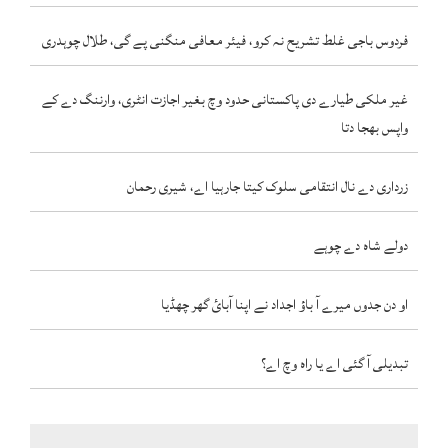
فردوس باجی غلط تشریح نہ کرو، فیئر معافی منگنی پے گی، طلال چوہدری
غیر ملکی طیارے دی پاکستانی حدود وچ بغیر اجازت انٹری، وارننگ دے کے
واپس بھجا دتا
زرداری دے نال انتقامی سلوک کیتا جارہیا اے، شیری رحمان
دولے شاہ دے چوہے
او دن جدوں میرے آ باؤ اجداد نے اپنا آبائ گھر چھڈیا
تبدیلی آ گئی اے یا راہ وچ اے؟