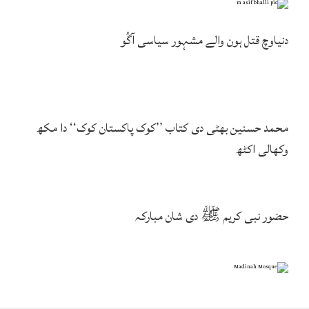
دنیاوچ قتل ہون والے مشہور سیاسی آگُو
محمد حسنین بھٹی دی کتاب ’’کوک پاکستان کوک‘‘ دا مکھ
وکھالی اکٹھ
حضور نبی کریم ﷺ دی شان مبارکہ