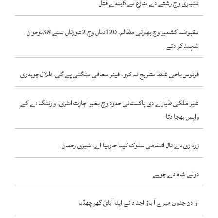
مٹیاری وچ رشتے دے تنازع تے 6بندے قتل
مقبوضہ کشمیر وچ بھارتی مظالم، 120دناں وچ 2عورتاں سنے 38نوجوان
شہید کر دتے
فردوس باجی غلط تشریح نہ کرو، فیئر معافی منگنی پے گی، طلال چوہدری
غیر ملکی طیارے دی پاکستانی حدود وچ بغیر اجازت انٹری، وارننگ دے کے
واپس بھجا دتا
زرداری دے نال انتقامی سلوک کیتا جارہیا اے، شیری رحمان
دولے شاہ دے چوہے
او دن جدوں میرے آ باؤ اجداد نے اپنا آبائ گھر چھڈیا