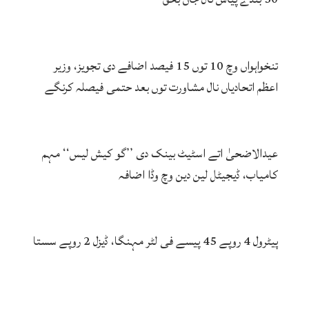
تنخواہواں وچ 10 توں 15 فیصد اضافے دی تجویز، وزیر
اعظم اتحادیاں نال مشاورت توں بعد حتمی فیصلہ کرنگے
عیدالاضحیٰ اتے اسٹیٹ بینک دی ’’گو کیش لیس‘‘ مہم
کامیاب، ڈیجیٹل لین دین وچ وڈا اضافہ
پیٹرول 4 روپے 45 پیسے فی لٹر مہنگا، ڈیزل 2 روپے سستا