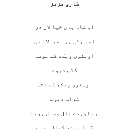
طارق عزیز
او شاہ پری خیا لاں دی
اوہ جٹی ہیر سیالاں دی
اوہنوں ویکھ کے موسم
گلاب دیوے
اوہنوں ویکھ کے نشہ
شراب دیوے
جے اوہدے نال وصال ہووے
گل اے بڑی کمال ہووے