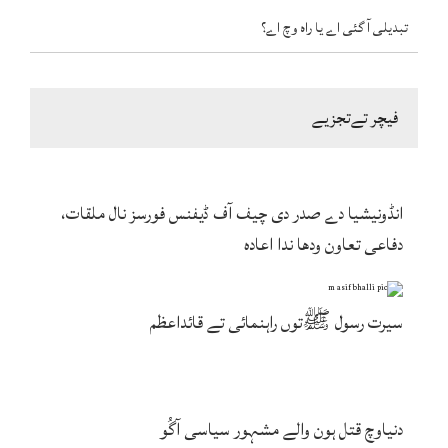
تبدیلی آ گئی اے یا راہ وچ اے؟
فیچر تےتجزیے
انڈونیشیا دے صدر دی چیف آف ڈیفنس فورسز نال ملقات،
دفاعی تعاون ودھا ندا اعادہ
سیرت رسول ﷺتوں راہنمائی تے قائداعظم
دنیاوچ قتل ہون والے مشہور سیاسی آگُو