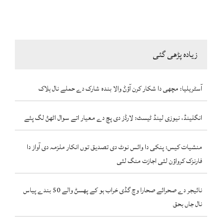
زیادہ پڑھی گئی
آسٹریلیا: مچھی دا شکار کرن آؤݨ والا بندہ شارک دے حملے نال ہلاک
انگلینڈ، نیوزی لینڈ ٹیسٹ: لارڈز دی پچ دے معیار اتے سوال اٹھݨ لگ پئے
منشیات کیس: پنکی دا وائس نوٹ دی تصدیق توں انکار ملزمہ دی آواز دا
فارنزک کرواؤن لئی اجازت منگ لئی
نائیجر دے صحرائے صحارا وچ گڈی خراب ہو کے پھسݨ والے 50 بندے پیاس
نال جاں بحق