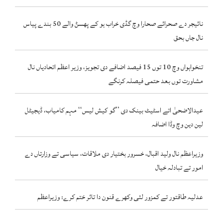
نائیجر دے صحرائے صحارا وچ گڈی خراب ہو کے پھسݨ والے 50 بندے پیاس
نال جاں بحق
تنخواہواں وچ 10 توں 15 فیصد اضافے دی تجویز، وزیر اعظم اتحادیاں نال
مشاورت توں بعد حتمی فیصلہ کرنگے
عیدالاضحیٰ اتے اسٹیٹ بینک دی ’’گو کیش لیس‘‘ مہم کامیاب، ڈیجیٹل
لین دین وچ وڈا اضافہ
وزیراعظم نال ولید اقبال، خسرور بختیار دی ملاقات، سیاسی تے وزارتاں دے
امور تے تبادلہ خیال
عدلیہ طاقتور تے کمزور لئی وکھرے قنون دا تاثر ختم کرے: وزیراعظم