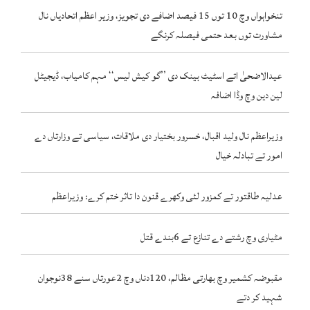
تنخواہواں وچ 10 توں 15 فیصد اضافے دی تجویز، وزیر اعظم اتحادیاں نال
مشاورت توں بعد حتمی فیصلہ کرنگے
عیدالاضحیٰ اتے اسٹیٹ بینک دی ’’گو کیش لیس‘‘ مہم کامیاب، ڈیجیٹل
لین دین وچ وڈا اضافہ
وزیراعظم نال ولید اقبال، خسرور بختیار دی ملاقات، سیاسی تے وزارتاں دے
امور تے تبادلہ خیال
عدلیہ طاقتور تے کمزور لئی وکھرے قنون دا تاثر ختم کرے: وزیراعظم
مٹیاری وچ رشتے دے تنازع تے 6بندے قتل
مقبوضہ کشمیر وچ بھارتی مظالم، 120دناں وچ 2عورتاں سنے 38نوجوان
شہید کر دتے