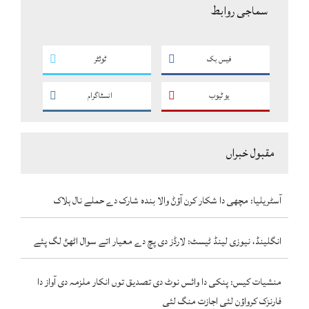
سماجی روابط
فیس بک
ٹوئٹر
یو ٹیوب
انسٹاگرام
مقبول خبراں
آسٹریلیا: مچھی دا شکار کرن آؤݨ والا بندہ شارک دے حملے نال ہلاک
انگلینڈ، نیوزی لینڈ ٹیسٹ: لارڈز دی پچ دے معیار اتے سوال اٹھݨ لگ پئے
منشیات کیس: پنکی دا وائس نوٹ دی تصدیق توں انکار ملزمہ دی آواز دا
فارنزک کرواؤن لئی اجازت منگ لئی