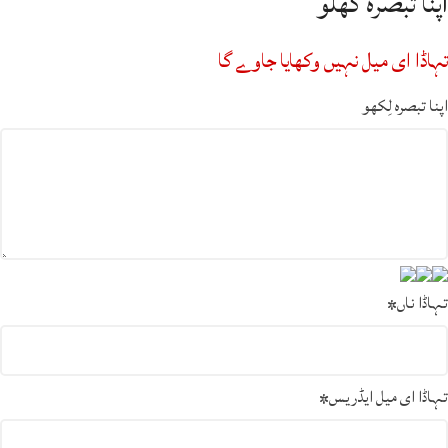
اپنا تبصرہ گھلو
تہاڈا ای میل نہیں وکھایا جاوے گا
اپنا تبصرہ لِکھو
تہاڈا ناں
*
تہاڈا ای میل ایڈریس
*