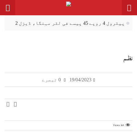
پیٹرول 4 روپے 45 پیسے فی لٹر مہنگا، ڈیزل 2
روپے سستا
سہیل آفریدی دا 27 ستمبر نوں اسلام آباد
احتجاجی مارچ دا اعلان
نظــم
ظفروال: انڈین بنی ہوئی 120 گرام وزنی
اینٹی پرسنل مائن (بارودی سرنگ) برآمد
19/04/2023
0 تبصرے
پربندھ (گڈ گورننس) لئی فنکشنل مسلم لیگ وی
نویں صوبیاں دی حامی اے
خسرہ، پنجاب وچ روگیاں دی گਿݨتی اک ہزار
توں ٹپ گئی
Views
169