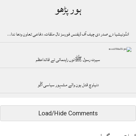
ہور پڑھو
انڈونیشیا دے صدر دی چیف آف ڈیفنس فورسز نال ملقات، دفاعی تعاون ودھا ندا…
سیرت رسول ﷺتوں راہنمائی تے قائداعظم
دنیاوچ قتل ہون والے مشہور سیاسی آگُو
Load/Hide Comments