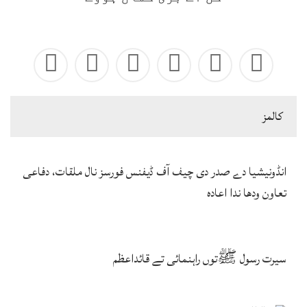
كالمز
انڈونیشیا دے صدر دی چیف آف ڈیفنس فورسز نال ملقات، دفاعی
تعاون ودھا ندا اعادہ
سیرت رسول ﷺتوں راہنمائی تے قائداعظم