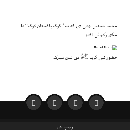
محمد حسنین بھٹی دی کتاب ’’کوک پاکستان کوک‘‘ دا
مکھ وکھالی اکٹھ
حضور نبی کریم ﷺ دی شان مبارکہ
رابطے لئی