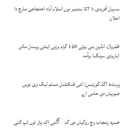
سہیل آفریدی دا 27 ستمبر نوں اسلام آباد احتجاجی مارچ دا
اعلان
ظفروال: انڈین بنی ہوئی 120 گرام وزنی اینٹی پرسنل مائن
(بارودی سرنگ) برآمد
پربندھ (گڈ گورننس) لئی فنکشنل مسلم لیگ وی نویں
صوبیاں دی حامی اے
خسرہ، پنجاب وچ روگیاں دی گਿݨتی اک ہزار توں ٹپ گئی