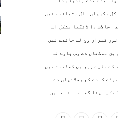
 چلے وڈے وڈے بندیاں دا
 کل بکریاں نال بٹھاندے نیں
ا حالات دا ڈنگیا مشکل اے
نوں قبراں وچ لے جاندے نیں
 ہن بھکھاں دے وس پاوے نہ
 کے ماپے زہر وی کھاندے نیں
ہڑے کردے کم بھلائیاں دے
لوکی اپنا گھر بناندے نیں