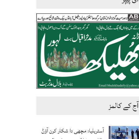
آج کے کالمز
آسٹریلیا: مچھی دا شکار کرن آؤݨ