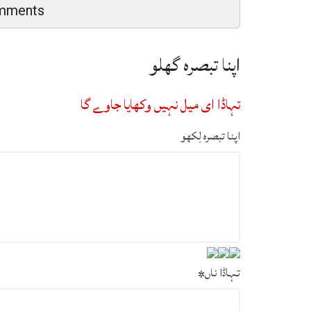
mments
اپنا تبصرہ گھلو
تہاڈا ای میل نہیں وکھایا جاوے گا
اپنا تبصرہ لِکھو
تہاڈا ناں
*