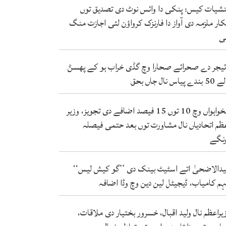
شیات کیس: پنکی دا وائس نوٹ دی تصدیق توں
کار ملزمہ دی آواز دا فارنزک کرواؤن لئی اجازت منگ
ی
ئیجر دے صحرائے صحارا وچ گڈی خراب ہو کے پھسݨ
ندے پیاس نال جاں بحق
تنخواہواں وچ 10 توں 15 فیصد اضافے دی تجویز، وزیر
ظم اتحادیاں نال مشاورت توں بعد حتمی فیصلہ
نگے
دالاضحیٰ اتے اسٹیٹ بینک دی ’’گو کیش لیس‘‘
م کامیاب، ڈیجیٹل لین دین وچ وڈا اضافہ
یراعظم نال ولید اقبال، خسرور بختیار دی ملاقات،