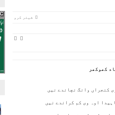
شیئر کرو
د کھوکھر
ی کنجراں وانگ نچاندے نیں
ہیدا اوہ وی کم کراندے نیں