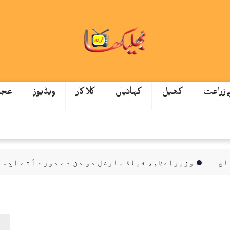
ےزراعت
کھیل
کہانیاں
کلاکار
ویڈیوز
عجی
وزیراعظم، فیلڈ مارشل دو دن دے دورے اُتے اڄ سعودیہ