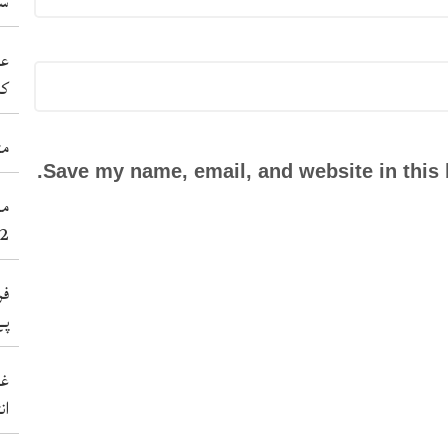
سی
عد
کر
مٹ
Save my name, email, and website in this 
2عورتاں سنے 38نوجوان شہید کر 
فر
پے
غی
ان