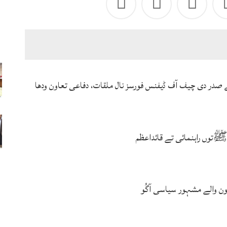
ے صدر دی چیف آف ڈیفنس فورسز نال ملقات، دفاعی تعاون ودھا
توں راہنمائی تے قائداعظم
ہون والے مشہور سیاسی آگُو