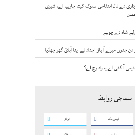
داری دے نال انتقامی سلوک کیتا جارہیا اے، شیری
مان
لے شاہ دے چوہے
 دن جدوں میرے آ باؤ اجداد نے اپنا آبائ گھر چھڈیا
دیلی آ گئی اے یا راہ وچ اے؟
سماجی روابط
فیس بک
ٹوئٹر
یو ٹیوب
انسٹاگرام