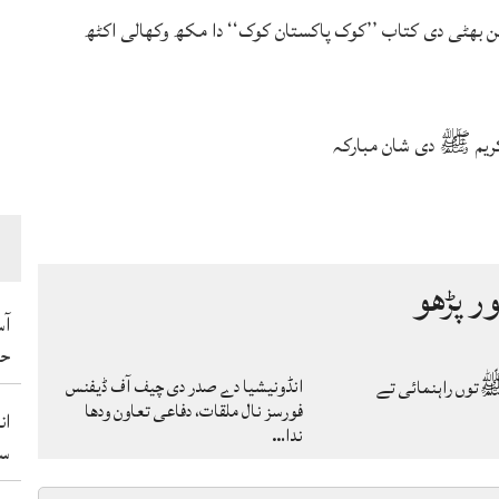
بھٹی دی کتاب ’’کوک پاکستان کوک‘‘ دا مکھ وکھالی اکٹھ
ریم ﷺ دی شان مبارکہ
ور پڑھو
آس
حم
انڈونیشیا دے صدر دی چیف آف ڈیفنس
توں راہنمائی تے
فورسز نال ملقات، دفاعی تعاون ودھا
ان
ندا…
سو