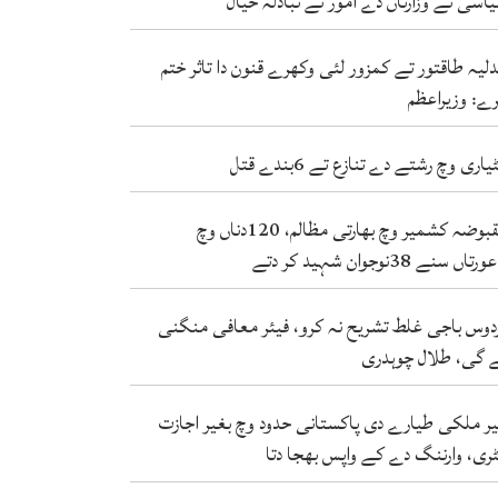
اسی تے وزارتاں دے امور تے تبادلہ خیال
لیہ طاقتور تے کمزور لئی وکھرے قنون دا تاثر ختم
ے: وزیراعظم
یاری وچ رشتے دے تنازع تے 6بندے قتل
مقبوضہ کشمیر وچ بھارتی مظالم، 120دناں وچ
دتے
دوس باجی غلط تشریح نہ کرو، فیئر معافی منگنی
 گی، طلال چوہدری
ر ملکی طیارے دی پاکستانی حدود وچ بغیر اجازت
ٹری، وارننگ دے کے واپس بھجا دتا