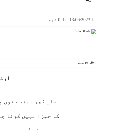
13/06/2023
0 تبصرے
Views
159
ارشا
حال کچجے بندے نوں و
کم جہڑا نہیں کرنا چا