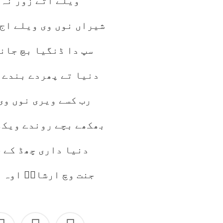
ویلے اُتے زور نہ
شیراں نوں وی ویلے اج
سپ دا ڈنگیا بچ جاند
دنیا تے پھردے بندے 
رب کسے ویری نوں وی
بھکھے بچے روندے ویکھ
دنیا داری چھڈ کے ج
جنت وچ ارشادؔ اوہ 