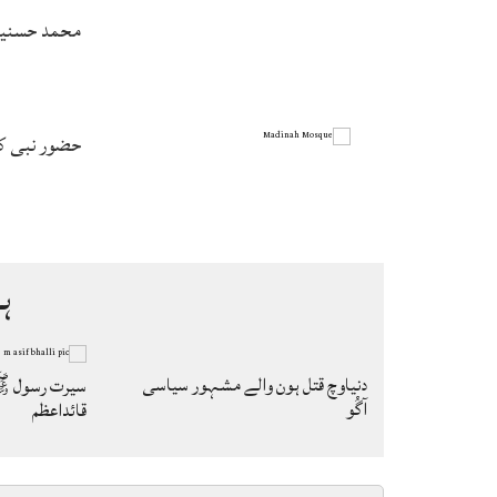
محمد حسنین 
حضور نبی ک
ہ
دنیاوچ قتل ہون والے مشہور سیاسی
سیرت رسول ﷺ
آگُو
قائداعظم