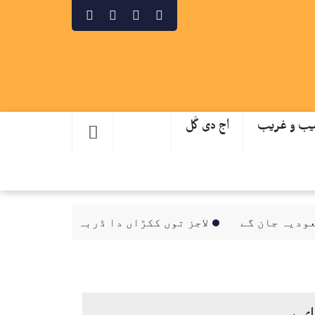
ب و غریب
اج دی گَل
 جان گے
لاجز توں ککڑاں دا ڈربہ چنگا، سینیٹ کمیٹ
ای پیپر