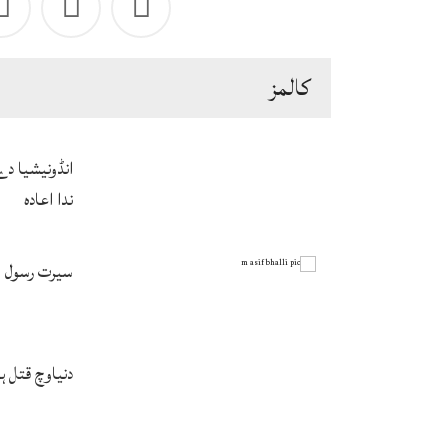
كالمز
انڈونیشیا د
ندا اعادہ
سیرت رسول ﷺ
دنیاوچ قتل 