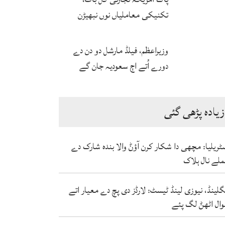
تکنیکی معاملیاں نوں نبھیڑن
اُتے اتفاق
وزیراعظم، فیلڈ مارشل دو دن دے
دورے اُتے اڄ سعودیہ جان گے
زیادہ پڑھی گئی
ٹریلیا: مچھی دا شکار کرن آؤݨ والا بندہ شارک دے
لے نال ہلاک
گلینڈ، نیوزی لینڈ ٹیسٹ: لارڈز دی پچ دے معیار اتے
ال اٹھݨ لگ پئے