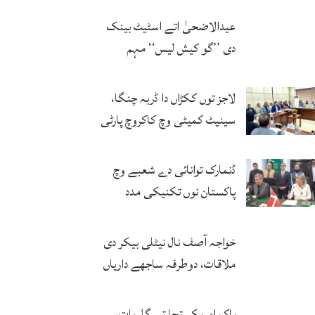
حتمی فیصلہ کرنگے
عیدالاضحیٰ اتے اسٹیٹ بینک
دی ’’گو کیش لیس‘‘ مہم
کامیاب، ڈیجیٹل لین دین وچ وڈا
اضافہ
لاجز توں ککڑاں دا ڈربہ چنگا،
سینیٹ کمیٹی وچ کاکروچ پارٹی
دا چرچا
ڈنمارک توانائی دے شعبے وچ
پاکستان نوں تکنیکی مدد
دیویگا، سمجھوتے اُتے دستخط
خواجہ آصف نال نیٹلی بیکر دی
ملاقات، دوطرفہ ساجھے داریاں
اُتے گل بات
پاک امریکہ تجارتی گل بات،