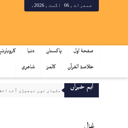
جمعرات , 06 اگست , 2026ء
صفحۂ اول
پاکستان
دنیا
کاروبارت
خلاصۃ القرآن
کالمز
شاعری
اہم خبراں
تی گل بات، تکنیکی معاملیاں نوں نبھیڑن اُتے اتفاق
غزل