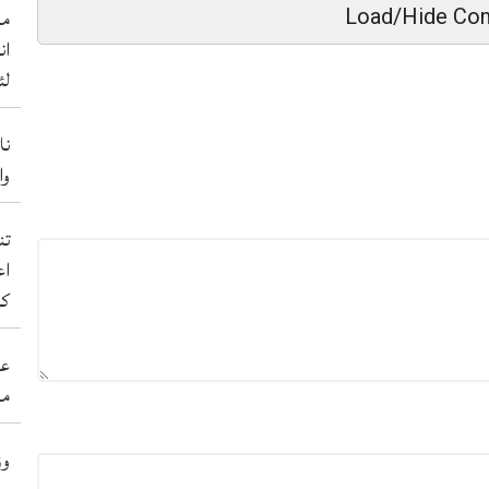
من
Load/Hide Co
ان
لئ
نا
والے 50 ب
اع
کر
عی
مہ
وز