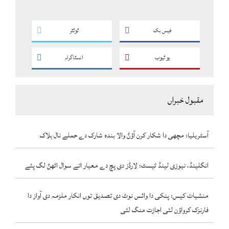
فیس بک
ٹوئٹر
یو ٹیوب
انسٹاگرام
مقبول خبراں
آسٹریلیا: مچھی دا شکار کرن آؤݨ والا بندہ شارک دے حملے نال ہلاک
انگلینڈ، نیوزی لینڈ ٹیسٹ: لارڈز دی پچ دے معیار اتے سوال اٹھݨ لگ پئے
منشیات کیس: پنکی دا وائس نوٹ دی تصدیق توں انکار ملزمہ دی آواز دا
فارنزک کرواؤن لئی اجازت منگ لئی