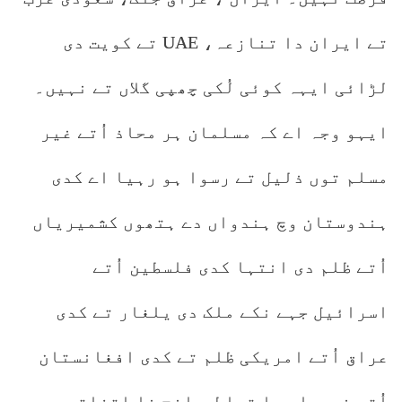
تے ایران دا تنازعہ، UAE تے کویت دی
لڑائی ایہہ کوئی لُکی چھپی گلاں تے نہیں۔
ایہو وجہ اے کہ مسلمان ہر محاذ اُتے غیر
مسلم توں ذلیل تے رسوا ہو رہیا اے کدی
ہندوستان وچ ہندواں دے ہتھوں کشمیریاں
اُتے ظلم دی انتہا کدی فلسطین اُتے
اسرائیل جہے نکے ملک دی یلغار تے کدی
عراق اُتے امریکی ظلم تے کدی افغانستان
اُتے غیوراں دا تسلط ، انج نا اتفاقی دی