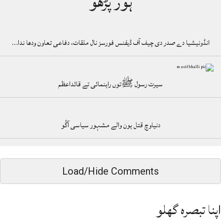
ہور پڑھو
انڈونیشیا دے صدر دی چیف آف ڈیفنس فورسز نال ملقات، دفاعی تعاون ودھا ندا…
سیرت رسول ﷺتوں راہنمائی تے قائداعظم
دنیاوچ قتل ہون والے مشہور سیاسی آگُو
Load/Hide Comments
اپنا تبصرہ گھلو