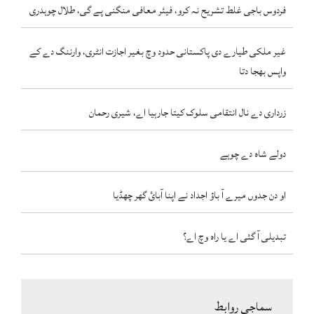
فردوس باجی غلط تشریح نہ کرو، فیئر معافی منگنی پے گی، طلال چوہدری
غیر ملکی طیارے دی پاکستانی حدود وچ بغیر اجازت انٹری، وارننگ دے کے
واپس بھجا دتا
زرداری دے نال انتقامی سلوک کیتا جارہیا اے، شیری رحمان
دولے شاہ دے چوہے
او دن جدوں میرے آ باؤ اجداد نے اپنا آبائ گھر چھڈیا
تبدیلی آ گئی اے یا راہ وچ اے؟
سماجی روابط