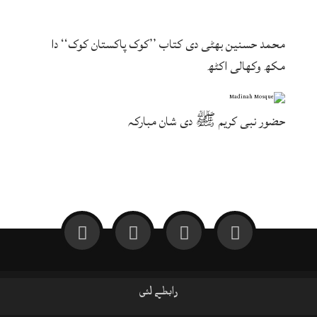
محمد حسنین بھٹی دی کتاب ’’کوک پاکستان کوک‘‘ دا
مکھ وکھالی اکٹھ
حضور نبی کریم ﷺ دی شان مبارکہ
رابطے لئی