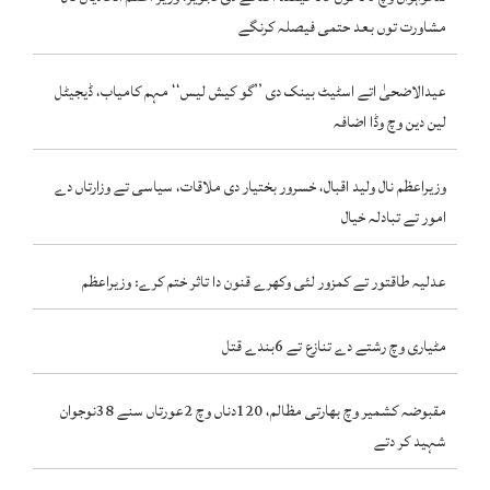
مشاورت توں بعد حتمی فیصلہ کرنگے
عیدالاضحیٰ اتے اسٹیٹ بینک دی ’’گو کیش لیس‘‘ مہم کامیاب، ڈیجیٹل
لین دین وچ وڈا اضافہ
وزیراعظم نال ولید اقبال، خسرور بختیار دی ملاقات، سیاسی تے وزارتاں دے
امور تے تبادلہ خیال
عدلیہ طاقتور تے کمزور لئی وکھرے قنون دا تاثر ختم کرے: وزیراعظم
مٹیاری وچ رشتے دے تنازع تے 6بندے قتل
مقبوضہ کشمیر وچ بھارتی مظالم، 120دناں وچ 2عورتاں سنے 38نوجوان
شہید کر دتے