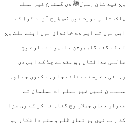
وچ قید شان رسولﷺ دی گستاخ غیر مسلم
پاکستانی عورت نوں کس طرح آزاد کرا کے
ایس نوں تے ایس دے خاندان نوں اپنے ملک وچ
لے کے گئے گلبھوشن یادیو دے بارے وچ
عالمی عدالتاں وچ مقدمے چلا کے ایس دی
رہائی دے رستے بنائے جا رہے کیوں جے اوہ
مسلمان نہیں غیر مسلم اے مسلمان تے
غیراں دیاں جیلاں وچ گناہ نہ کر کے وی سزا
کٹ رہے نیں ہر تھاں ظلم و ستم دا شکار ہو