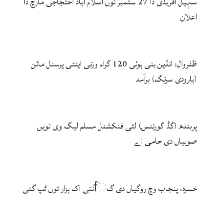
سہیل آفریدی دا 27 ستمبر نوں اسلام آباد احتجاجی مارچ دا
اعلان
ظفروال: انڈین بنی ہوئی 120 گرام وزنی اینٹی پرسنل مائن
(بارودی سرنگ) برآمد
پربندھ (گڈ گورننس) لئی فنکشنل مسلم لیگ وی نویں
صوبیاں دی حامی اے
خسرہ، پنجاب وچ روگیاں دی گਿݨتی اک ہزار توں ٹپ گئی