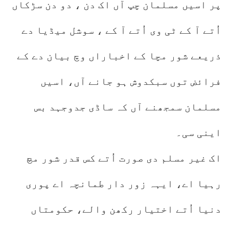
پر اسیں مسلمان چپ آں اک دن ، دو دن سڑکاں
اُتے آ کے ٹی وی اُتے آ کے ، سوشل میڈیا دے
ذریعے شور مچا کے اخباراں وچ بیان دے کے
فرائض توں سبکدوش ہو جانے آں، اسیں
مسلمان سمجھنے آں کہ ساڈی جدوجہد بس
اینی سی۔
اک غیر مسلم دی صورت اُتے کس قدر شور مچ
رہیا اے، ایہہ زور دار طمانچہ اے پوری
دنیا اُتے اختیار رکھن والے، حکومتاں