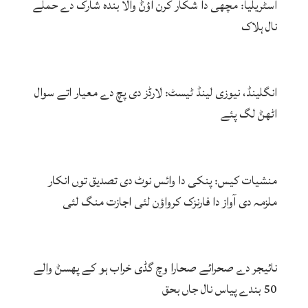
آسٹریلیا: مچھی دا شکار کرن آؤݨ والا بندہ شارک دے حملے
نال ہلاک
انگلینڈ، نیوزی لینڈ ٹیسٹ: لارڈز دی پچ دے معیار اتے سوال
اٹھݨ لگ پئے
منشیات کیس: پنکی دا وائس نوٹ دی تصدیق توں انکار
ملزمہ دی آواز دا فارنزک کرواؤن لئی اجازت منگ لئی
نائیجر دے صحرائے صحارا وچ گڈی خراب ہو کے پھسݨ والے
50 بندے پیاس نال جاں بحق