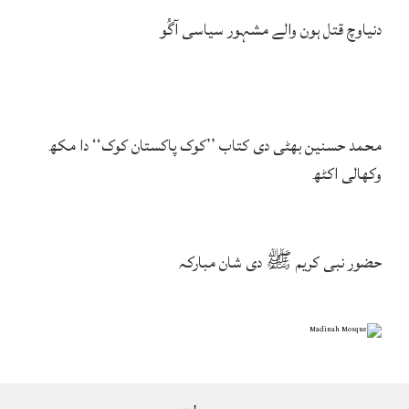
دنیاوچ قتل ہون والے مشہور سیاسی آگُو
محمد حسنین بھٹی دی کتاب ’’کوک پاکستان کوک‘‘ دا مکھ
وکھالی اکٹھ
حضور نبی کریم ﷺ دی شان مبارکہ