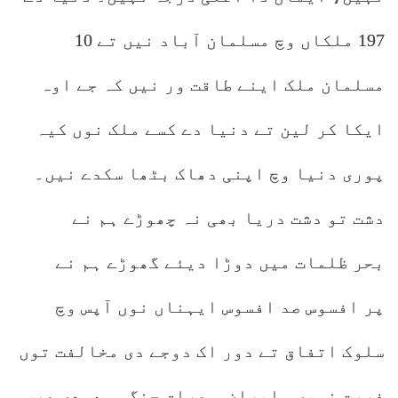
197 ملکاں وچ مسلمان آباد نیں تے 10
مسلمان ملک اینے طاقت ور نیں کہ جے اوہ
ایکا کر لین تے دنیا دے کسے ملک نوں کیہ
پوری دنیا وچ اپنی دھاک بٹھا سکدے نیں۔
دشت تو دشت دریا بھی نہ چھوڑے ہم نے
بحر ظلمات میں دوڑا دیئے گھوڑے ہم نے
پر افسوس صد افسوس ایہناں نوں آپس وچ
سلوک اتفاق تے دور اک دوجے دی مخالفت توں
فرصت نہیں۔ ایران ، عراق جنگ، سعودی عرب