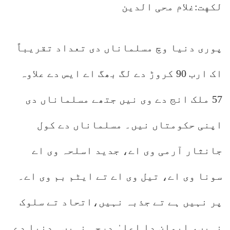
لكهت:غلام محی الدین
پوری دنیا وچ مسلماناں دی تعداد تقریباً
اک ارب 90 کروڑ دے لگ بھگ اے ایس دے علاوہ
57 ملک انج دے وی نیں جتھے مسلماناں دی
اپنی حکومتاں نیں۔ مسلماناں دے کول
جانثار آرمی وی اے، جدید اسلحہ وی اے
سونا وی اے، تیل وی اے تے ایٹم بم وی اے۔
پر نہیں ہے تے جذبہ نہیں،اتحاد تے سلوک
نہیں، ایمان دا اعلیٰ درجہ نہیں۔ دنیا دے