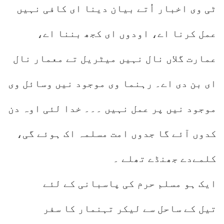
ٹی وی اخبار اُتے بیان دینا ای کافی نہیں
عمل کرنا اے، اودوں ای کجھ بننا اے،
عمارت گلاں نال نہیں میٹریل تے معمار نال
ای بن دی اے۔ رہنما وی موجود نیں وسائل وی
موجود نیں پر عمل نہیں ۔۔۔ خدا لئی اوہ دن
کدوں آئے گا جدوں امت مسلمہ اک ہوئے گی،
کلمےدے جھنڈے تھلے ۔
ایک ہو مسلم حرم کی پاسبانی کے لئے
تیل کے ساحل سے لیکر تہنمار کا سفر