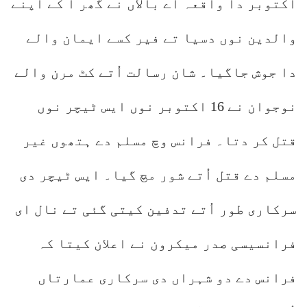
اکتوبر دا واقعہ اے بالاں نے گھر آ کے اپنے
والدین نوں دسیا تے فیر کسے ایمان والے
دا جوش جاگیا۔ شان رسالت اُتے کٹ مرن والے
نوجوان نے 16 اکتوبر نوں ایس ٹیچر نوں
قتل کر دتا۔ فرانس وچ مسلم دے ہتھوں غیر
مسلم دے قتل اُتے شور مچ گیا۔ ایس ٹیچر دی
سرکاری طور اُتے تدفین کیتی گئی تے نال ای
فرانسیسی صدر میکرون نے اعلان کیتا کہ
فرانس دے دو شہراں دی سرکاری عمارتاں