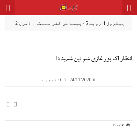
پیٹرول 4 روپے 45 پیسے فی لٹر مہنگا، ڈیزل 2
روپے سستا
سہیل آفریدی دا 27 ستمبر نوں اسلام آباد
احتجاجی مارچ دا اعلان
انتظار اک ہور غازی علم دین شہید دا
ظفروال: انڈین بنی ہوئی 120 گرام وزنی
اینٹی پرسنل مائن (بارودی سرنگ) برآمد
24/11/2020
0 تبصرے
پربندھ (گڈ گورننس) لئی فنکشنل مسلم لیگ وی
نویں صوبیاں دی حامی اے
خسرہ، پنجاب وچ روگیاں دی گਿݨتی اک ہزار
توں ٹپ گئی
Views
348