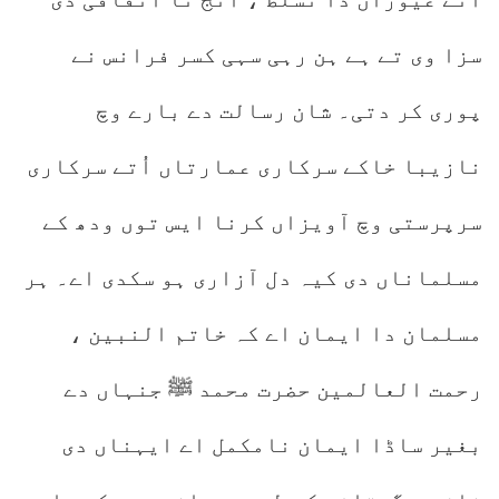
سزا وی تے ہے ہن رہی سہی کسر فرانس نے
پوری کر دتی۔ شان رسالت دے بارے وچ
نازیبا خاکے سرکاری عمارتاں اُتے سرکاری
سرپرستی وچ آویزاں کرنا ایس توں ودھ کے
مسلماناں دی کیہ دل آزاری ہو سکدی اے۔ ہر
مسلمان دا ایمان اے کہ خاتم النبین ،
رحمت العالمین حضرت محمد ﷺ جنہاں دے
بغیر ساڈا ایمان نامکمل اے ایہناں دی