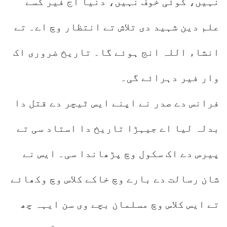
نہیں، کوئی خوف نہیں، دنیا اج فیر کسے
علم دین شہید دی تلاش تے انتظار وچ اے۔ تے
انشاء اللہ انج ہوئے گا۔ تاریخ ضروری اک
وار فیر دہرائے گی۔
فرانس دے صدر نے اپنے ایس ٹیچر دے قتل دا
بدلہ لیا اے جیہڑا تاریخ دا استاد سی تے
پیرس دے اک سکول وچ پڑھاندا سی۔ ایس نے
شان رسالت دے بارے وچ خاکے کلاس وچ وکھائے
تے ایس کلاس وچ مسلمان بچے وی سن ایہہ چھ