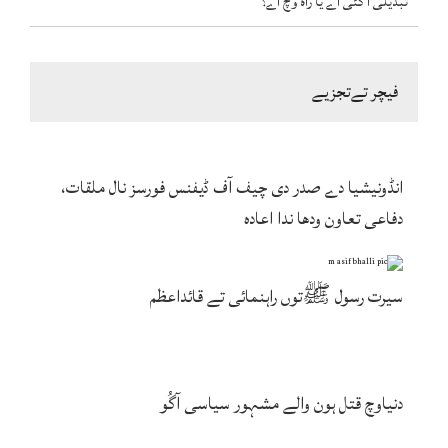
تبدیلی آ گئی اے یا راہ وچ اے؟
فیچر تےتجزیے
انڈونیشیا دے صدر دی چیف آف ڈیفنس فورسز نال ملقات،
دفاعی تعاون ودھا ندا اعادہ
سیرت رسول ﷺتوں راہنمائی تے قائداعظم
دنیاوچ قتل ہون والے مشہور سیاسی آگُو