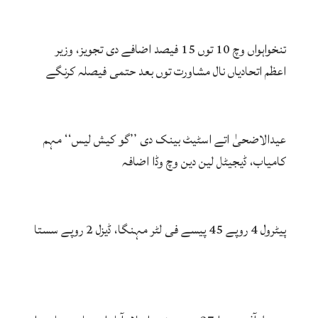
تنخواہواں وچ 10 توں 15 فیصد اضافے دی تجویز، وزیر
اعظم اتحادیاں نال مشاورت توں بعد حتمی فیصلہ کرنگے
عیدالاضحیٰ اتے اسٹیٹ بینک دی ’’گو کیش لیس‘‘ مہم
کامیاب، ڈیجیٹل لین دین وچ وڈا اضافہ
پیٹرول 4 روپے 45 پیسے فی لٹر مہنگا، ڈیزل 2 روپے سستا