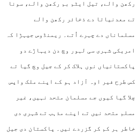
رکھن والے، تیل ایٹم بم رکھن والے، سونا
تے معدنیاتا دے ذخائر رکھن والے
مسلماناں دے چہرے اُتے۔ ریمنڈوس جیہڑا کہ
امریکی شہری سی لہور وچ دن دیہاڑے دو
پاکستانیاں نوں ہلاک کر کے جیل وچ گیا تے
کس طرح فیر اوہ آزاد ہو کے اپنے ملک واپس
چلا گیا کیوں جے مسلمان متحد نہیں، غیر
مسلم متحد نیں تے اپنے مذہب تے شہری دی
خاطر ہر کم کر گزردے نیں۔ پاکستان دی جیل