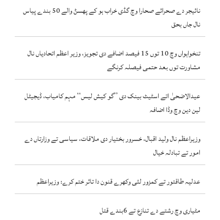
نائیجر دے صحرائے صحارا وچ گڈی خراب ہو کے پھسݨ والے 50 بندے پیاس
نال جاں بحق
تنخواہواں وچ 10 توں 15 فیصد اضافے دی تجویز، وزیر اعظم اتحادیاں نال
مشاورت توں بعد حتمی فیصلہ کرنگے
عیدالاضحیٰ اتے اسٹیٹ بینک دی ’’گو کیش لیس‘‘ مہم کامیاب، ڈیجیٹل
لین دین وچ وڈا اضافہ
وزیراعظم نال ولید اقبال، خسرور بختیار دی ملاقات، سیاسی تے وزارتاں دے
امور تے تبادلہ خیال
عدلیہ طاقتور تے کمزور لئی وکھرے قنون دا تاثر ختم کرے: وزیراعظم
مٹیاری وچ رشتے دے تنازع تے 6بندے قتل