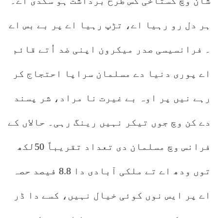
شان وچ گستاخی کس طرح برداشت ہو سکدی اے۔
ہر دل رو رہیا اے، تڑپ رہیا اے پر بے بس اے
۔ فرانسیسی صدر میکرون اپنی ضد اُتے قائم
اے پوری دنیا دے مسلمان سراپا احتجاج کر
رہے نیں پر اوہ بے غیرت نا مراد، شر پسند
دے کن وچ جوں تیکر نہیں رینگ رہی۔ حالاں کے
فرانس وچ مسلمان دی تعداد تقریباً 50لکھ
توں ودھ اے تے ملکی آبادی دا 8.8 فیصد حصہ
اے پر ایس نوں کوئی خیال نہیں، کسے دا ڈر