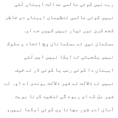
رہے نیں کوئی عالمی عدالت ایہناں لئی
نہیں کوئی عالمی تنظیماں ایہناں دی خاطر
کجھ کرن نوں تیار نہیں کیوں جے اوہ
مسلمان نیں تے مسلماناں وچ اتحاد و سلوک
نہیں یکجہتی تے ایکا نہیں ایس لئی
ایہناں دا کوئی رعب یا کوئی ڈر تے خوف
نہیں تے ذلالت تے فیر ذلالت ہوندی اے اوہ تے
فیر مل کے ای رہوے گی تنقید کرنا بوہت
آسان اے، شور مچانا وی کوئی اوکھا نہیں،