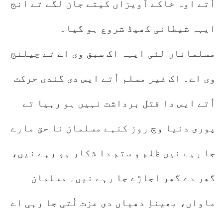
اُتے اوہ خاکے آویزاں کیتے جان لگے تے انج
ایہہ شیطانی کھیڈ شروع ہو گیا۔
مسلماناں لئی ایہہ اک سبق وی اے تے چیلنج
وی اے۔ اک غیر مسلم اُتے ایس دی گندی حرکت
اُتے ایس دا قتل برداشت نہیں ہو رہیا تے
پوری دنیا وچ روز کنہے مسلمان نا حق مارے
جا رہے نیں ظلم و ستم دا شکار ہو رہے نیں،
گھر دے گھر اجاڑے جا رہے نیں۔ مسلمان
ماواں، بھیناِ دھیاں دی عزت لُتی جا رہی اے