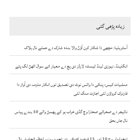
زیادہ پڑھی گئی
آسٹریلیا: مچھی دا شکار کرن آؤݨ والا بندہ شارک دے حملے نال ہلاک
انگلینڈ، نیوزی لینڈ ٹیسٹ: لارڈز دی پچ دے معیار اتے سوال اٹھݨ لگ پئے
منشیات کیس: پنکی دا وائس نوٹ دی تصدیق توں انکار ملزمہ دی آواز دا
فارنزک کرواؤن لئی اجازت منگ لئی
نائیجر دے صحرائے صحارا وچ گڈی خراب ہو کے پھسݨ والے 50 بندے پیاس
نال جاں بحق
تنخواہواں وچ 10 توں 15 فیصد اضافے دی تجویز، وزیر اعظم اتحادیاں نال