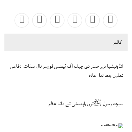
كالمز
انڈونیشیا دے صدر دی چیف آف ڈیفنس فورسز نال ملقات، دفاعی
تعاون ودھا ندا اعادہ
سیرت رسول ﷺتوں راہنمائی تے قائداعظم