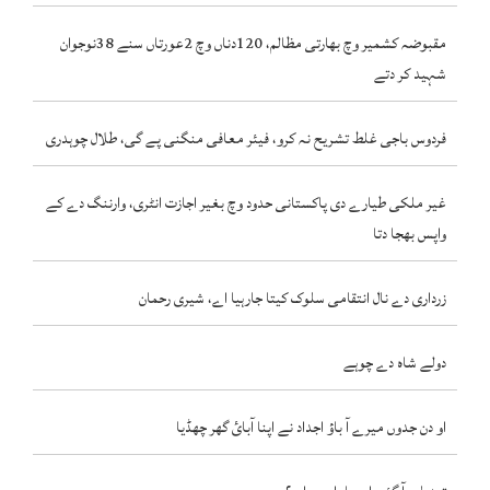
مقبوضہ کشمیر وچ بھارتی مظالم، 120دناں وچ 2عورتاں سنے 38نوجوان
شہید کر دتے
فردوس باجی غلط تشریح نہ کرو، فیئر معافی منگنی پے گی، طلال چوہدری
غیر ملکی طیارے دی پاکستانی حدود وچ بغیر اجازت انٹری، وارننگ دے کے
واپس بھجا دتا
زرداری دے نال انتقامی سلوک کیتا جارہیا اے، شیری رحمان
دولے شاہ دے چوہے
او دن جدوں میرے آ باؤ اجداد نے اپنا آبائ گھر چھڈیا