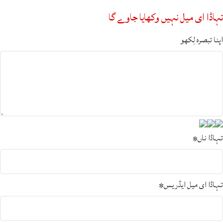
تہاڈا ای میل نہیں وکھایا جاوے گا
اپنا تبصرہ لِکھو
تہاڈا ناں
*
تہاڈا ای میل ایڈریس
*