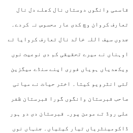
قاسمی وانگوں دوستاں نال کھلے دل نال
تعارف کروان وچ کدی عار محسوس نہ کردے۔
جدوں سیف اللہ خالد نال تعارف کروایا تے
اوہناں نے میرے تحقیقی کم دی نوعیت نوں
ویکھدیاں ہویاں فوری اپنے سنڈے میگزین
لئی انٹرویو کیتا۔ اختر حیات نے میانی
صاحب قبرستان وانگوں گورا قبرستان ظفر
علی روڈ تے مومن پورہ قبرستان دی دو ہور
ڈاکومینٹریاں تیار کیتیاں۔ جنہاں نوں