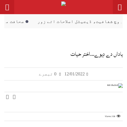
ڈیجیٹل اصلاحات اتے زور
صحافت مقدس پیشہ، فیک نیو
یاداں دے دِیوے…اختر حیات
12/01/2022
0 تبصرے
Views
318