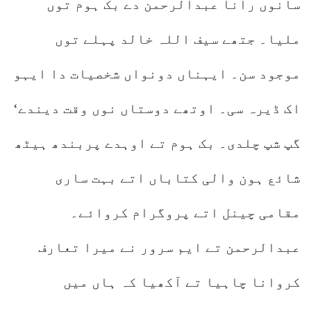
سانوں رانا عبدالرحمن دے بک ہوم توں
ملیا۔ جتھے سیف اللہ خالد پہلے توں
موجود سن۔ ایہناں دونواں شخصیات دا ایہو
اک ڈیرہ سی۔ اوتھے دوستاں نوں وقت دیندے‘
گپ شپ چلدی۔ بک ہوم تے اوہدے پربندھ ہیٹھ
شائع ہون والی کتاباں اتے بہت ساری
مقامی چینل اتے پروگرام کروائے۔
عبدالرحمن تے ایم سرور نے میرا تعارف
کروانا چاہیا تے آکھیا کہ ہاں میں