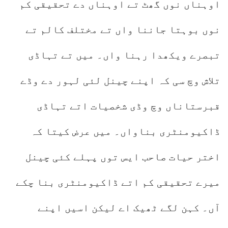
اوہناں نوں گھٹ تے اوہناں دے تحقیقی کم
نوں بوہتا جاننا واں تے مختلف کالم تے
تبصرے ویکھدا رہنا واں۔ میں تے تہاڈی
تلاش وچ سی کہ اپنے چینل لئی لہور دے وڈے
قبرستاناں وچ وڈی شخصیات اتے تہاڈی
ڈاکیومنٹری بناواں۔ میں عرض کیتا کہ
اختر حیات صاحب ایس توں پہلے کئی چینل
میرے تحقیقی کم اتے ڈاکیومنٹری بنا چکے
آں۔ کہن لگے ٹھیک اے لیکن اسیں اپنے