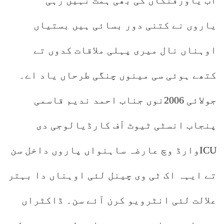
اب یاورفتگاں کی بھی ہمت نہیں رہی
یاروں نے کتنی دور بسائی ہیں بستیاں
اوہناں نال میری پہلی ملاقات کدوں تے
کتھے ہوئی سی مینوں چنگی طرحاں یاد اے۔
جولائی 2006نوں جناب احمد ندیم قاسمی
پنجاب انسٹی ٹیوٹ آف کارڈیالوجی دی
ICUوارڈ وچ عارضہ ساہنواں پاروں داخل سن
تے ایہہ اک ٹی وی چینل لئی اوہناں دا بہتر
علالت لئی انٹرویو کرن آئے سن۔ ڈاکٹراں