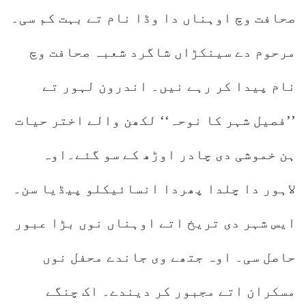
صحافت وچ اوہناں دا وڈا نام تے بہت کم سی۔
مرحوم دے سینکڑاں شاگرد شعبہ صحافت وچ
نام پیدا کر رہے نیں۔ اندرون لہور تے
’’فصیل شہر کا نوحہ‘‘ لکھن والے اختر حیات
ہن خموشی دی چادر اوڑھ کے سو گئے۔اوہ
لاہور دا چلدا پھردا انسائیکلو پیڈیا سن۔
ایس شہر دی تریخ اتے اوہناں نوں بڑا عبور
حاصل سی۔ اوہ جتھے وی جاندے محفل نوں
مسکران اتے مجبور کر دیندے۔ اک چنگے