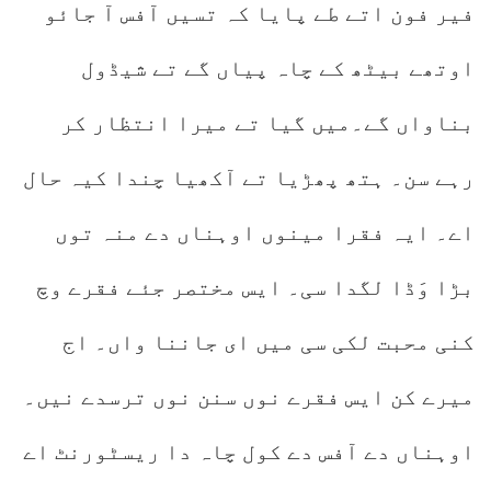
فیر فون اتے طے پایا کہ تسیں آفس آ جائو
اوتھے بیٹھ کے چاہ پیاں گے تے شیڈول
بناواں گے۔میں گیا تے میرا انتظار کر
رہے سن۔ ہتھ پھڑیا تے آکھیا چندا کیہ حال
اے۔ ایہ فقرا مینوں اوہناں دے منہ توں
بڑا وَڈا لگدا سی۔ ایس مختصر جئے فقرے وچ
کنی محبت لکی سی میں ای جاننا واں۔ اج
میرے کن ایس فقرے نوں سنن نوں ترسدے نیں۔
اوہناں دے آفس دے کول چاہ دا ریسٹورنٹ اے