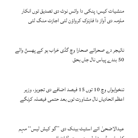
منشیات کیس: پنکی دا وائس نوٹ دی تصدیق توں انکار
ملزمہ دی آواز دا فارنزک کرواؤن لئی اجازت منگ لئی
نائیجر دے صحرائے صحارا وچ گڈی خراب ہو کے پھسݨ والے
50 بندے پیاس نال جاں بحق
تنخواہواں وچ 10 توں 15 فیصد اضافے دی تجویز، وزیر
اعظم اتحادیاں نال مشاورت توں بعد حتمی فیصلہ کرنگے
عیدالاضحیٰ اتے اسٹیٹ بینک دی ’’گو کیش لیس‘‘ مہم