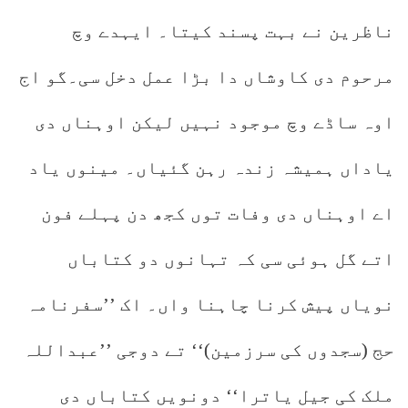
ناظرین نے بہت پسند کیتا۔ ایہدے وچ
مرحوم دی کاوشاں دا بڑا عمل دخل سی۔گو اج
اوہ ساڈے وچ موجود نہیں لیکن اوہناں دی
یاداں ہمیشہ زندہ رہن گئیاں۔ مینوں یاد
اے اوہناں دی وفات توں کجھ دن پہلے فون
اتے گل ہوئی سی کہ تہانوں دو کتاباں
نویاں پیش کرنا چاہنا واں۔ اک ’’سفرنامہ
حج (سجدوں کی سرزمین)‘‘ تے دوجی ’’عبداللہ
ملک کی جیل یاترا‘‘ دونویں کتاباں دی