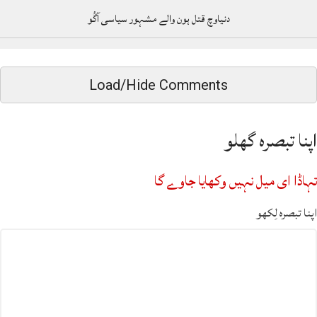
دنیاوچ قتل ہون والے مشہور سیاسی آگُو
Load/Hide Comments
اپنا تبصرہ گھلو
تہاڈا ای میل نہیں وکھایا جاوے گا
اپنا تبصرہ لِکھو