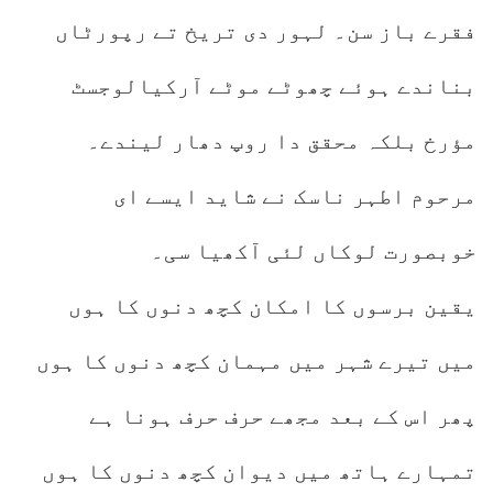
فقرے باز سن۔ لہور دی تریخ تے رپورٹاں
بناندے ہوئے چھوٹے موٹے آرکیالوجسٹ
مؤرخ بلکہ محقق دا روپ دھار لیندے۔
مرحوم اطہر ناسک نے شاید ایسے ای
خوبصورت لوکاں لئی آکھیا سی۔
یقین برسوں کا امکان کچھ دنوں کا ہوں
میں تیرے شہر میں مہمان کچھ دنوں کا ہوں
پھر اس کے بعد مجھے حرف حرف ہونا ہے
تمہارے ہاتھ میں دیوان کچھ دنوں کا ہوں