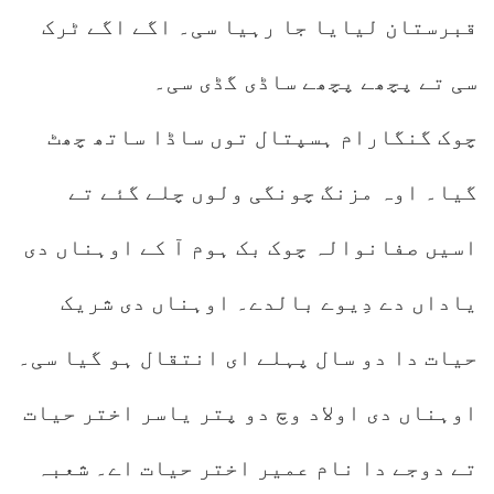
قبرستان لیایا جا رہیا سی۔ اگے اگے ٹرک
سی تے پچھے پچھے ساڈی گڈی سی۔
چوک گنگارام ہسپتال توں ساڈا ساتھ چھٹ
گیا۔ اوہ مزنگ چونگی ولوں چلے گئے تے
اسیں صفانوالہ چوک بک ہوم آ کے اوہناں دی
یاداں دے دِیوے بالدے۔ اوہناں دی شریک
حیات دا دو سال پہلے ای انتقال ہو گیا سی۔
اوہناں دی اولاد وچ دو پتر یاسر اختر حیات
تے دوجے دا نام عمیر اختر حیات اے۔ شعبہ