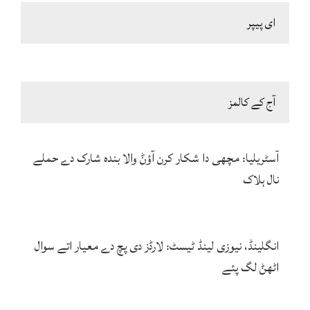
ای پیپر
آج کے کالمز
آسٹریلیا: مچھی دا شکار کرن آؤݨ والا بندہ شارک دے حملے
نال ہلاک
انگلینڈ، نیوزی لینڈ ٹیسٹ: لارڈز دی پچ دے معیار اتے سوال
اٹھݨ لگ پئے