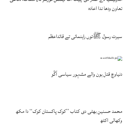
تعاون ودھا ندا اعادہ
سیرت رسول ﷺتوں راہنمائی تے قائداعظم
دنیاوچ قتل ہون والے مشہور سیاسی آگُو
محمد حسنین بھٹی دی کتاب ’’کوک پاکستان کوک‘‘ دا مکھ
وکھالی اکٹھ