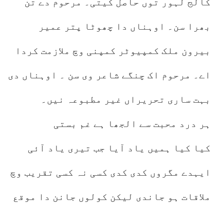
کالج لہور توں حاصل کیتی۔ مرحوم دے تن
بھرا سن۔ اوہناں دا چھوٹا پتر عمیر
بیرون ملک کمپیوٹر کمپنی وچ ملازمت کردا
اے۔ مرحوم اک چنگے شاعر وی سن ۔ اوہناں دی
بہت ساری تحریراں غیر مطبوعہ نیں۔
ہر درد محبت سے الجھا ہے غم بستی
کیا کیا ہمیں یاد آیا جب تیری یاد آئی
ایہدے مگروں کدی کدی کسی نہ کسی تقریب وچ
ملاقات ہو جاندی لیکن کولوں جانن دا موقع