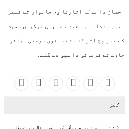
احسان دا بدلہ اتارنا وی چاہواں تے نہیں
اتار سکدا۔ اوہ خود تے اپنی نیکیاں سمیٹ
کے قبر وچ اتر گئے تے سانوں دوستی بھائی
چارے تے قربانی دا سبق دے گئے۔
كالمز
انڈونیشیا دے صدر دی چیف آف ڈیفنس فورسز نال ملقات، دفاعی