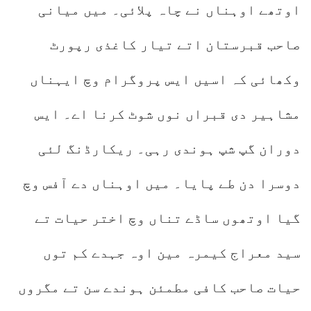
اوتھے اوہناں نے چاہ پلائی۔ میں میانی
صاحب قبرستان اتے تیار کاغذی رپورٹ
وکھائی کہ اسیں ایس پروگرام وچ ایہناں
مشاہیر دی قبراں نوں شوٹ کرنا اے۔ ایس
دوران گپ شپ ہوندی رہی۔ ریکارڈنگ لئی
دوسرا دن طے پایا۔ میں اوہناں دے آفس وچ
گیا اوتھوں ساڈے تناں وچ اختر حیات تے
سید معراج کیمرہ مین اوہ جہدے کم توں
حیات صاحب کافی مطمئن ہوندے سن تے مگروں