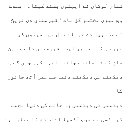
شمار لوکاں نے ایہنوں پسند کیتا۔ ایہدے
وچ میری مختصر گل بات ‘ قبرستان دی تریخ
تے مشاہیر دے حوالے نال سی۔ مینوں کیہ
خبر سی کہ اوہ وی ایسے قبرستان دا حصہ بن
جان گے تے جاندے جاندے ایہہ کہہ جان گے۔
دیکھتے ہی دیکھتے دنیا سے میں اُٹھ جائوں
گا
دیکھتی کی دیکھتی رہ جائے گی دنیا مجھے
کیہ کسی نے خوب آکھیا اے عاشق کا جنازہ ہے