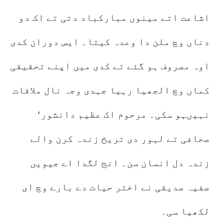
اشاعت اتے مینوں مبارکباد دتی تے اک دو
دناں وچ ملن دا وعدہ کیتا۔ ایس دوران کدی
اوہ مصروف ہو گئے تے کدی میں اپنے تحقیقی
کماں وچ الجھیا رہیا جہدی وجہ نال ملاقات
نہیںہو سکی۔ مرحوم اک عظیم دانشور‘
صحافی تے لہور دی تریخ زندہ کرن والے
زندہ دل انسان سن۔ انج لگدا اے جیویں
صفیہ صدیقی نے اختر حیات دے بارے وچ ای
لکھیا سی۔