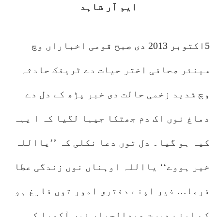
ایم آر شاہد
5اکتوبر 2013 دی صبح قومی اخباراں وچ
سینئر صحافی اختر حیات دے ٹریفک حادثہ
وچ شدید زخمی حالت دی خبر پڑھ کے دل دے
دماغ نوں اک دم جھٹکا جیہا لگیا کہ ا یہہ
کیہ ہو گیا۔ دل توں دعا نکلی کہ ’’یااللہ
خیر ہووے‘‘ یااللہ اوہناں نوں زندگی عطا
فرما… فیر اپنے دفتری امور توں فارغ ہو
کے اپنے دوست عبدالجبار نوں آکھیا کہ