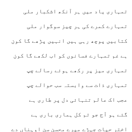
تمہاری یاد میں ہر آنکھ اشکبار ملی
تمہارے کمرے کی ہر چیز سوگوار ملی
کتابیں پوچھ رہی ہیں انہیں پڑھے گا کون
ہے غم تمہارے فسانوں کو اب لکھے گا کون
تمہاری میز پر رکھے ہوئے رسالے چپ
تمہاری ذات سے وابستہ سب حوالے چپ
عجب اک عالم تنہائی دل پر طاری ہے
گئے ہو آج جو تم کل ہماری باری ہے
اختر حیات جہڑے میرے محسن سن اوہناں دے