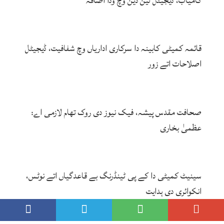
کامیاب، ڈیجیٹل لین دین وچ وڈا اضافہ
قائمہ کمیٹی کابینہ دا سرکاری اداریاں وچ شفافیت، ڈیجیٹل
اصلاحات اتے زور
صحافت مقدس پیشہ، فیک نیوز دی روک تھام لازمی اے:
عظمیٰ بخاری
سینیٹ کمیٹی دا کے پی ٹینڈرنگ بے قاعدگیاں اتے نوٹس،
انکوائری دی ہدایت