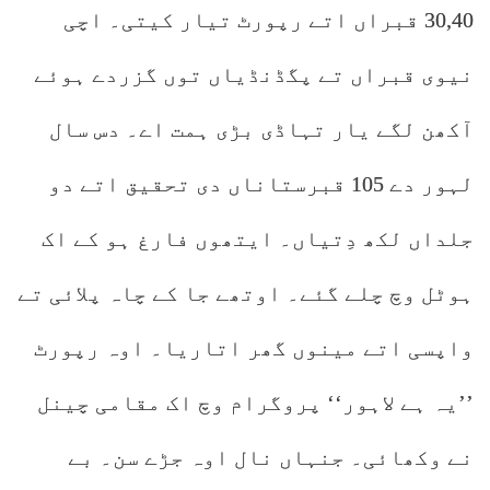
30,40 قبراں اتے رپورٹ تیار کیتی۔ اچی
نیوی قبراں تے پگڈنڈیاں توں گزردے ہوئے
آکھن لگے یار تہاڈی بڑی ہمت اے۔ دس سال
لہور دے 105 قبرستاناں دی تحقیق اتے دو
جلداں لکھ دِتیاں۔ ایتھوں فارغ ہو کے اک
ہوٹل وچ چلے گئے۔ اوتھے جا کے چاہ پلائی تے
واپسی اتے مینوں گھر اتاریا۔ اوہ رپورٹ
’’یہ ہے لاہور‘‘ پروگرام وچ اک مقامی چینل
نے وکھائی۔ جنہاں نال اوہ جڑے سن۔ بے