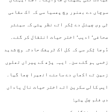
سوچاں دے بھنور وچ پھسیا سی کہ اک مقامی
ٹی وی چینل دے ٹِکر اتے نظر پئی کہ سینئر
صحافی‘ ادیب‘ اختر حیات انتقال کر گئے۔
دُوجا ٹِکر سی کہ کل اک ٹریفک حادثہ وچ شدید
زخمی ہو گئے سن۔ ایہہ پڑھ کے پیراں تھلوں
زمین تے اکھاں دے سامنے انھیرا چھا گیا۔
ایس کالی سکرین اتے اختر حیات نال یاداں
دی فلم چل پئی: