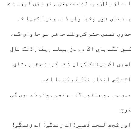
انداز نال تہاڈے تحقیقی ہنر نوں لہور دے
باسیاں نوں وکھاواں گے۔ میں آکھیا کہ
جدوں تسیں حکم کرو گے حاضر ہو جاواں گے۔
کہن لگے ہاں اک دو دن پہلے ریکارڈنگ نال
اسیں اک میٹنگ کراں گے۔ کیہڑے قبرستان
اتے کس انداز نال کم کرنا اے۔
میں چپ ہو جائوں گا بجتھی ہوئی شمعوں کی
طرح
اور کچھ لمحے ٹھہر! اے زندگی! اے زندگی!