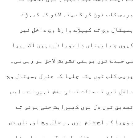
پریس کلب فون کر کے پتہ لائو کہ کیہڑے
ہسپتال وچ تے کیہڑے وارڈ وچ داخل نیں
کیوں جے اوہناں دا موبائل نہیں لگ رہیا
سی جہدے توں بوہتی تشویش لاحق ہو رہی سی۔
پریس کلب توں پتہ چلیا کہ جنرل ہسپتال وچ
داخل نیں تے حالت تسلی بخش نہیں اے۔ ایس
تصدیق توں دل نوں گھبراہٹ جئی ہوئی تے
سوچیا کہ اج شام نوں ہر حال وچ اوہناں دی
عیادت لئی ہسپتال جاواںگا۔ اجے ایہناں