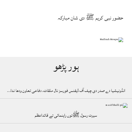
حضور نبی کریم ﷺ دی شان مبارکہ
ہور پڑھو
انڈونیشیا دے صدر دی چیف آف ڈیفنس فورسز نال ملقات، دفاعی تعاون ودھا ندا…
سیرت رسول ﷺتوں راہنمائی تے قائداعظم