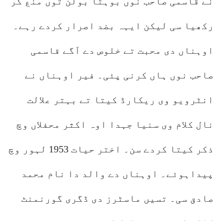
نے قاسمی صاحب نوں بوہتا بولن توں منع کر
رکھیا سی لیکن ایہہ بضد اصرار کردے رہے۔
اوہناں دی محبت تے خلوص دے اَگے قاسمی
صاحب نوں ہاں کرنی پئی۔ فیر اوہناں نے
انٹرویو وی ریکارڈ کیتا تے بہتر علالت
نال کلام وی سنیا جہدا اوہ اکثر محفلاں وچ
ذکر کیتا کردے سن۔ اختر حیات 1953 لہور وچ
پیداہوئے۔ اوہناں دے والد دا نام محمد
صادق سی۔ تسیں ماسٹرز دی ڈگری گورنمنٹ