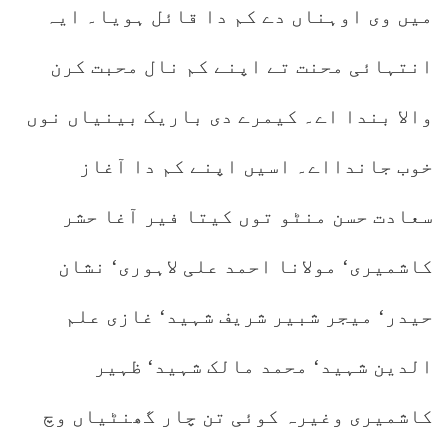
میں وی اوہناں دے کم دا قائل ہویا۔ ایہ
انتہائی محنت تے اپنے کم نال محبت کرن
والا بندا اے۔ کیمرے دی باریک بینیاں نوں
خوب جاندااے۔ اسیں اپنے کم دا آغاز
سعادت حسن منٹو توں کیتا فیر آغا حشر
کاشمیری‘ مولانا احمد علی لاہوری‘ نشان
حیدر‘ میجر شبیر شریف شہید‘ غازی علم
الدین شہید‘ محمد مالک شہید‘ ظہیر
کاشمیری وغیرہ کوئی تن چار گھنٹیاں وچ