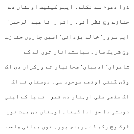
ذرا دھوم سے نکلے۔ ایہو کیفیت اوہناں دے
جنازے وچ نظر آئی۔ راقم رانا عبدالرحمن‘
ایم سرور‘ خالد یزدانی‘ اسیں چاروں جنازے
وچ شریک ساں۔ سیاستداناں توں لے کے
شاعراں‘ ادیباں‘ صحافیاں تے ورکراں دی اک
وڈی گنتی اوتھے موجود سی۔ دوستاں نے اک
اک مٹھی مٹی اوہناں دی قبر اتے پا کے اپنی
دوستی دا حق ادا کیتا۔ اوہناں دی میت نوں
ٹرک وچ رکھ کے ہربنس پورہ توں میانی صاحب