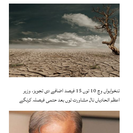
تنخواہواں وچ 10 توں 15 فیصد اضافے دی تجویز، وزیر
اعظم اتحادیاں نال مشاورت توں بعد حتمی فیصلہ کرنگے