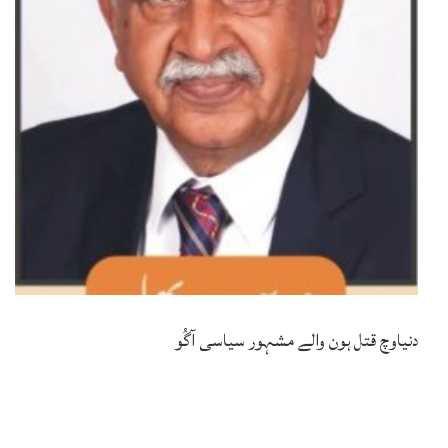
دنیاوچ قتل ہون والے مشہور سیاسی آگُو