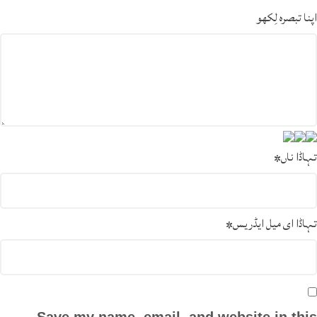
اپنا تبصرہ لِکھو
تہاڈا ناں
*
تہاڈا ای میل ایڈریس
*
Save my name, email, and website in this