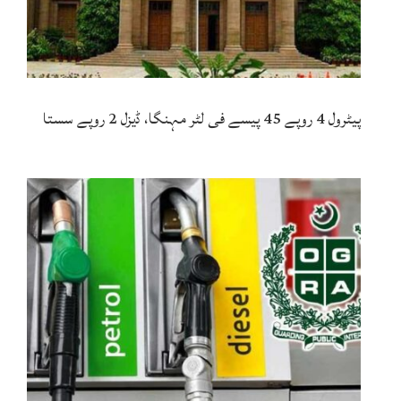
پیٹرول 4 روپے 45 پیسے فی لٹر مہنگا، ڈیزل 2 روپے سستا