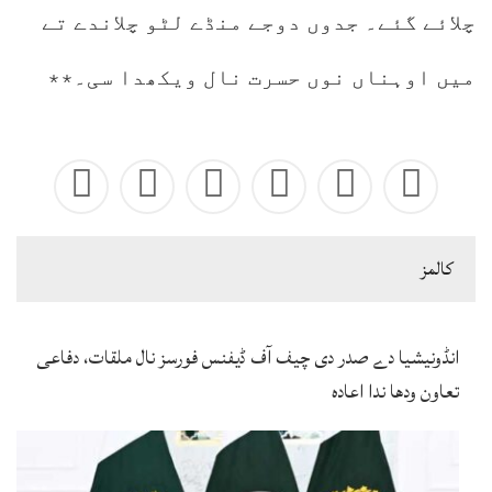
چلائے گئے۔ جدوں دوجے منڈے لٹو چلاندے تے
میں اوہناں نوں حسرت نال ویکھدا سی۔٭٭
كالمز
انڈونیشیا دے صدر دی چیف آف ڈیفنس فورسز نال ملقات، دفاعی
تعاون ودھا ندا اعادہ