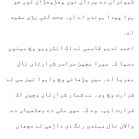
کبوتراں دے پرداں نوں پھڑپھڑان توں جو
ہوا پیدا ہوندی اے اوہ صحت لئی بڑی مفید
اے۔
احمد ندیم قاسمی نے اک انٹرویو وچ مینوں
دسیا کہ میرا بچپن سراسر شرارتاں نال
بھریا اے۔ میں پڑھائی وچ واہوا تیز سی تے
شرارت وچ وی۔ بے شمار شرارتاں وچوں اک
شرارت ایہہ وے کہ میں مکی دے بھٹھیاں دے
والاں نال مہندی رنگ دی داڑھی تے مچھاں