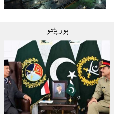
ہور پڑھو