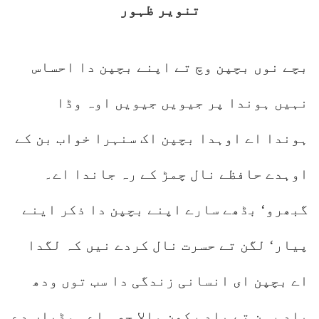
تنویر ظہور
بچے نوں بچپن وچ تے اپنے بچپن دا احساس
نہیں ہوندا پر جیویں جیویں اوہ وڈا
ہوندا اے اوہدا بچپن اک سنہرا خواب بن کے
اوہدے حافظے نال چمڑ کے رہ جاندا اے۔
گبھرو‘ بڈھے سارے اپنے بچپن دا ذکر اینے
پیار‘ لگن تے حسرت نال کردے نیں کہ لگدا
اے بچپن ای انسانی زندگی دا سب توں ودھ
یاد رہن تے یاد رکھن والا حصہ اے۔ وڈیاں دے