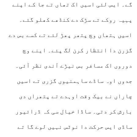
گے۔ ایس لئی اسیں اک تھاں تے جا کے اپنے
پہیہ روکے تے سڑک دے کنڈھے کھلو گئے۔
اسیں ہتھاں وچ پتھر پھڑ لئے تے کسے بس دے
گزرن دا انتظار کرن لگ پئے۔ اینے وچ
دوروں اک مسافر بس نیڑے آندی نظر آئی۔
جدوں اوہ ساڈے ساہمنیوں گزری تے اسیں
چاراں نے بیک وقت اوہدے تے پتھراں دی
بارش کر دتی۔ ساڈا خیال سی کہ ڈرائیور
ساڈی ایس حرکت دا نوٹس نہیں لوے گا تے