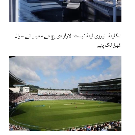
انگلینڈ، نیوزی لینڈ ٹیسٹ: لارڈز دی پچ دے معیار اتے سوال
اٹھݨ لگ پئے