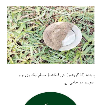
پربندھ (گڈ گورننس) لئی فنکشنل مسلم لیگ وی نویں
صوبیاں دی حامی اے