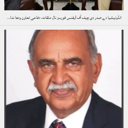
انڈونیشیا دے صدر دی چیف آف ڈیفنس فورسز نال ملقات، دفاعی تعاون ودھا ندا…