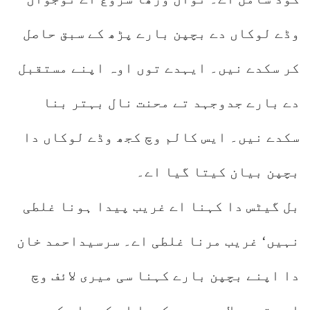
وڈے لوکاں دے بچپن بارے پڑھ کے سبق حاصل
کر سکدے نیں۔ ایہدے توں اوہ اپنے مستقبل
دے بارے جدوجہد تے محنت نال بہتر بنا
سکدے نیں۔ ایس کالم وچ کجھ وڈے لوکاں دا
بچپن بیان کیتا گیا اے۔
بل گیٹس دا کہنا اے غریب پیدا ہونا غلطی
نہیں‘ غریب مرنا غلطی اے۔ سرسیداحمد خان
دا اپنے بچپن بارے کہنا سی میری لائف وچ