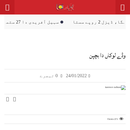
سہیل آفریدی دا 27 ستمبر نوں اسلام آباد احتجاجی مارچ دا اعلان
وڈے لوکاں دا بچپن
24/01/2022
0 تبصرے
Views
271