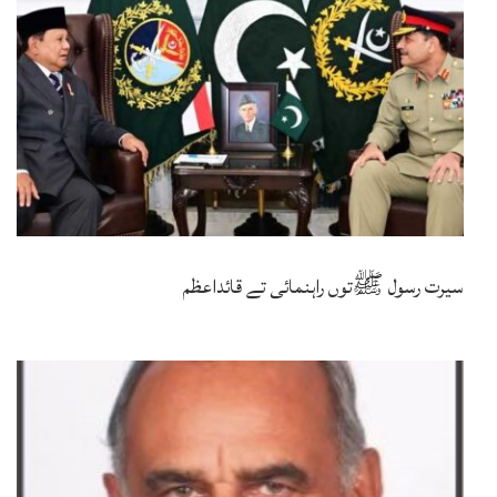
سیرت رسول ﷺتوں راہنمائی تے قائداعظم