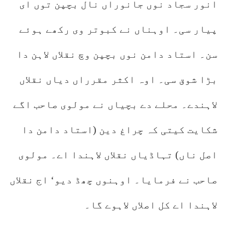
انور سجاد نوں جانوراں نال بچپن توں ای
پیار سی۔ اوہناں نے کبوتر وی رکھے ہوئے
سن۔ استاد دامن نوں بچپن وچ نقلاں لاہن دا
بڑا شوق سی۔ اوہ اکثر مقرراں دیاں نقلاں
لاہندے۔ محلے دے بچیاں نے مولوی صاحب اگے
شکایت کیتی کہ چراغ دین (استاد دامن دا
اصل ناں) تہاڈیاں نقلاں لاہندا اے۔ مولوی
صاحب نے فرمایا۔ اوہنوں چھڈ دیو‘ اج نقلاں
لاہندا اے کل اصلاں لاہوے گا۔