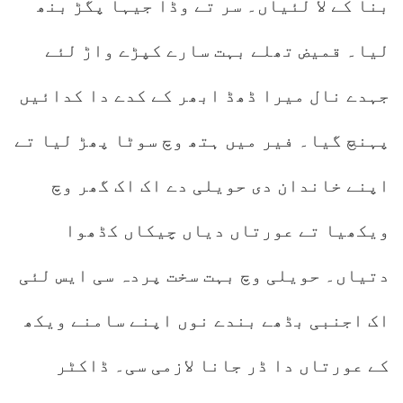
بنا کے لا لئیاں۔ سر تے وڈا جیہا پگڑ بنھ
لیا۔ قمیض تھلے بہت سارے کپڑے واڑ لئے
جہدے نال میرا ڈھڈ ابھر کے کدے دا کدائیں
پہنچ گیا۔ فیر میں ہتھ وچ سوٹا پھڑ لیا تے
اپنے خاندان دی حویلی دے اک اک گھر وچ
ویکھیا تے عورتاں دیاں چیکاں کڈھوا
دتیاں۔ حویلی وچ بہت سخت پردہ سی ایس لئی
اک اجنبی بڈھے بندے نوں اپنے سامنے ویکھ
کے عورتاں دا ڈر جانا لازمی سی۔ ڈاکٹر