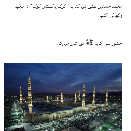
محمد حسنین بھٹی دی کتاب ’’کوک پاکستان کوک‘‘ دا مکھ
وکھالی اکٹھ
حضور نبی کریم ﷺ دی شان مبارکہ