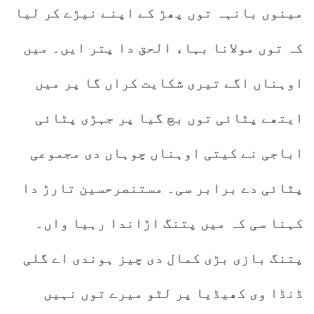
مینوں بانہہ توں پھڑ کے اپنے نیڑے کر لیا
کہ توں مولانا بہاء الحق دا پتر ایں۔ میں
اوہناں اگے تیری شکایت کراں گا پر میں
ایتھے پٹائی توں بچ گیا پر جہڑی پٹائی
اباجی نے کیتی اوہناں چوہاں دی مجموعی
پٹائی دے برابر سی۔ مستنصرحسین تارڑ دا
کہنا سی کہ میں پتنگ اڑاندا رہیا واں۔
پتنگ بازی بڑی کمال دی چیز ہوندی اے گلی
ڈنڈا وی کھیڈیا پر لٹو میرے توں نہیں