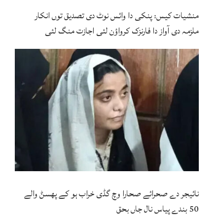
منشیات کیس: پنکی دا وائس نوٹ دی تصدیق توں انکار
ملزمہ دی آواز دا فارنزک کرواؤن لئی اجازت منگ لئی
نائیجر دے صحرائے صحارا وچ گڈی خراب ہو کے پھسݨ والے
50 بندے پیاس نال جاں بحق