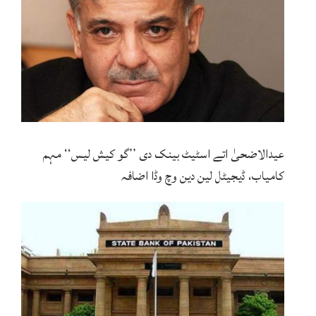
عیدالاضحیٰ اتے اسٹیٹ بینک دی ’’گو کیش لیس‘‘ مہم
کامیاب، ڈیجیٹل لین دین وچ وڈا اضافہ