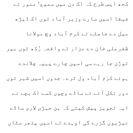
کجھ ایس طرح کہ اک دن میں سمیع‘ منور تے
فیقا اسیں سارے وزیر آباد توں اک ڈیڑھ
میل دے فاصلے تے کرم آباد وچ مولانا
ظفرعلی خان دے مزار تے واقعہ رُکھ توں بیر
توڑن جا رہے سی اسیں چارے پہیہ چلاندے
ہوئے کرم آباد ول ٹرے۔ جدوں اسیں شہر توں
دور نکل آئے تے ساڈے وچوں کسے اک بچے نے
ایہ تجویز پیش کیتی کہ ہن جہڑی لاری ساڈے
نیڑیوں گزرے گی اوہدے تے اسیں پتھر سٹاں