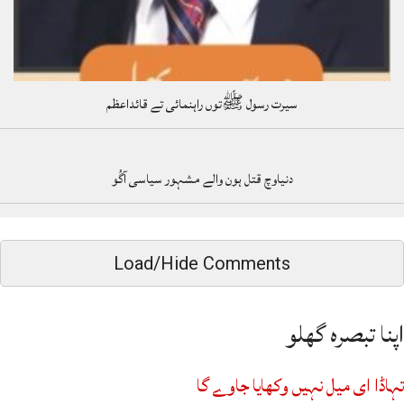
سیرت رسول ﷺتوں راہنمائی تے قائداعظم
دنیاوچ قتل ہون والے مشہور سیاسی آگُو
Load/Hide Comments
اپنا تبصرہ گھلو
تہاڈا ای میل نہیں وکھایا جاوے گا