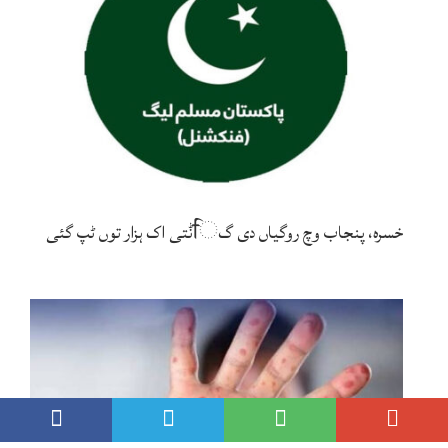
خسرہ، پنجاب وچ روگیاں دی گਿݨتی اک ہزار توں ٹپ گئی