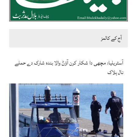
آج کے کالمز
آسٹریلیا: مچھی دا شکار کرن آؤݨ والا بندہ شارک دے حملے
نال ہلاک