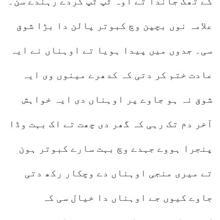
کے تھک جاندا تے اوہ ٹپ ٹپ کردے رہندے سن۔
علامہ نوں بچپن وچ کبوتر پالن دا بڑا شوق
سی۔ جدوں میں پیدا ہویا تے اوہناں نے ایہ
عادت ختم کر دتی کہ کدھرے مینوں وی ایہ
شوق نہ ہو جاوے پر اوہناں دی ایہ خواہش
آخر دم تک رہی کہ گھر دی چھت تے اک بہت وڈا
پنجرا ہووے جہدے وچ بہت سارے کبوتر ہون
تے میری منجی اوہناں دے وچکار رکھ دتی
جاوے کیوں جے اوہناں دا خیال سی کہ