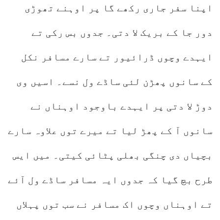
اپنا سفر جاری رکھے گا پر اوہنے تھوڑی
دور جا کے بریک لا دتی۔ جدوں بس رکی تے
ایہدے وچوں ڈرائیور تے سارے مسافر نکل
کے سانوں پھڑن لئی ساڈے ول نسے۔ اسیں وی
دوڑ لا دتی پر ایہدے باوجود اوہناں نے
سانوں آ کے پھڑ لیا تے میرے توں علاوہ سارے
بچیاں دی چنگی بھلی پٹائی کیتی۔ میں ایس
طرح بچ گیا کہ جدوں ایہ مسافر ساڈے ول آئے
تے اوہناں وچوں اک مسافر نے سب توں پہلاں