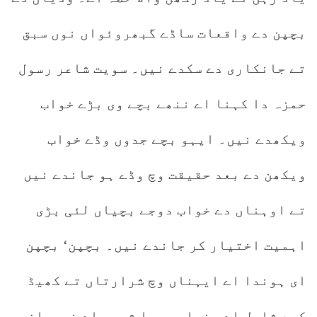
بچپن دے واقعات ساڈے گبھروئواں نوں سبق
تے جانکاری دے سکدے نیں۔ سویت شاعر رسول
حمزہ دا کہنا اے ننھے بچے وی بڑے خواب
ویکھدے نیں۔ ایہو بچے جدوں وڈے خواب
ویکھن دے بعد حقیقت وچ وڈے ہو جاندے نیں
تے اوہناں دے خواب دوجے بچیاں لئی بڑی
اہمیت اختیار کر جاندے نیں۔ بچپن‘ بچپن
ای ہوندا اے ایہناں وچ شرارتاں تے کھیڈ
کود شامل اے۔ نواں ورھا شروع اے نوجوان