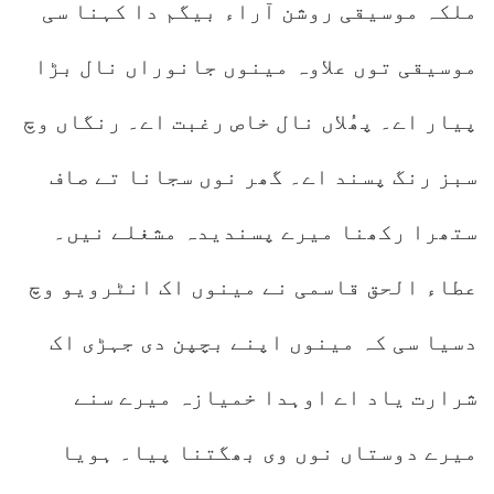
ملکہ موسیقی روشن آراء بیگم دا کہنا سی
موسیقی توں علاوہ مینوں جانوراں نال بڑا
پیار اے۔ پھُلاں نال خاص رغبت اے۔ رنگاں وچ
سبز رنگ پسند اے۔ گھر نوں سجانا تے صاف
ستھرا رکھنا میرے پسندیدہ مشغلے نیں۔
عطاء الحق قاسمی نے مینوں اک انٹرویو وچ
دسیا سی کہ مینوں اپنے بچپن دی جہڑی اک
شرارت یاد اے اوہدا خمیازہ میرے سنے
میرے دوستاں نوں وی بھگتنا پیا۔ ہویا