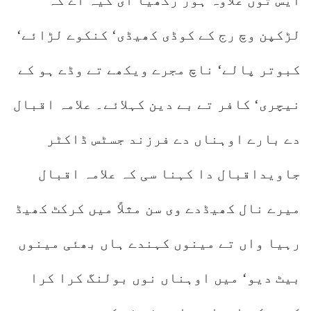
ایس توں علاوہ ہور رکھیا ای کیہ اے کہ
لڑکپن وچ رج کے کوڈی کھیڈی‘ کنکوے لڑائے‘
کبوتر پالے‘ ناچ مجرے ویکھے تے وڈے ہو کے
نیچری‘ کافر تے بے دین کہلائے۔ علامہ اقبال
دے بارے اوہناں دے فرزند جسٹس ڈاکٹر
جاویداقبال دا کہنا سی کہ علامہ اقبال
میرے نال کھیڈدے وی سن مثلاً میں کرکٹ کھیڈ
رہیا واں تے مینوں کہندے ہاں بھئی مینوں
بیٹ دیو‘ میں اوہناں نوں بولنگ کرا کرا