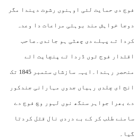
فوج دی حمایت لئی اوہنوں رشوت دیندا مگر
دوجا خواہش مند بوہتی مراعات دا وعدہ
کردا تے پہلے دی چھٹی ہو جاندی۔صاحب
اقتدار فوج توں ڈردا تے پنچایت اتے
منحصر رہندا۔ایہہ سازشاں ستمبر 1845 تک
انج ای چلدی رہیاں جدوں مہارانی جندکور
دے بھرا جواہر سنگھ نوں لہور وچ فوج دے
سامنے طلب کر کے بے دردی نال قتل کردتا
گیا۔