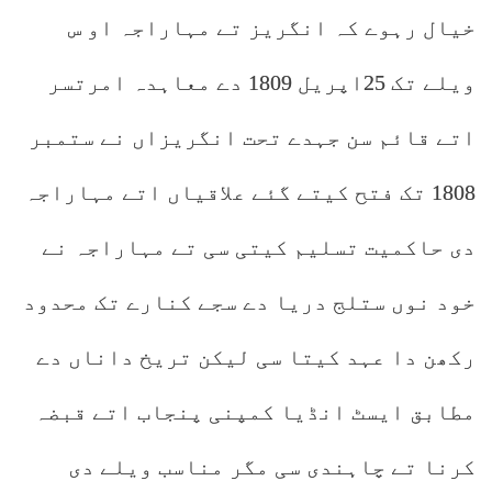
خیال رہوے کہ انگریز تے مہاراجہ او س
ویلے تک 25اپریل 1809 دے معاہدہ امرتسر
اتے قائم سن جہدے تحت انگریزاں نے ستمبر
1808 تک فتح کیتے گئے علاقیاں اتے مہاراجہ
دی حاکمیت تسلیم کیتی سی تے مہاراجہ نے
خود نوں ستلج دریا دے سجے کنارے تک محدود
رکھن دا عہد کیتا سی لیکن تریخ داناں دے
مطابق ایسٹ انڈیا کمپنی پنجاب اتے قبضہ
کرنا تے چاہندی سی مگر مناسب ویلے دی