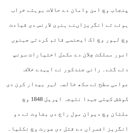
پنجاب وچ امن وامان دے حالات بوہتے خراب
ہوئے تے انگریزاںنے ہنری لارنس دی قیادت
وچ لہور وچ اک ایجنسی قائم کردتی جہنوں
امور مملکت چلان دے مکمل اختیارات سونپ
دتے گئے۔ رانی جندکور نے ایہدے خلاف
عوامی سطح تے سکھ خالصہ لہر بیدار کرن دی
کوشش کیتی جہدا نتیجہ اپریل 1848 وچ
ملتان وچ دیوان مول راج دی بغاوت تے دو
انگریز افسراں دے قتل دی صورت وچ نکلیا۔