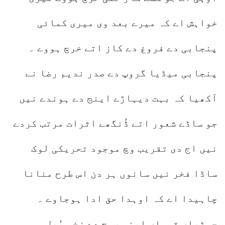
خواہش اے کہ میرے بعد وی میری کمائی
پنجابی دے فروغ دے کاز اتے خرچ ہووے ۔
پنجابی میڈیا گروپ دے صدر ندیم رضا نے
آکھیا کہ بہت دیہاڑے اینج دے ہوندے نیں
جو ساڈے شعور اتے ڈُنگھے اثرات مرتب کردے
نیں اج دی تقریب وچ موجود تحریکی لوک
ساڈا فخر نیں سانوں ہر دن اس طرح منانا
چاہیدا اے کہ اوہدا حق ادا ہوجاوے ۔
جہڑیاں قوماں اپنی روح دے زخم بُھل