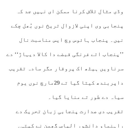
وڈی مثال تلاش کرنا ممکن ای نہیں جد کہ
پنجابی وی اپنی لازوال تریخ نوں بُھل چکے
نیں۔ پنجاب ہائوس وچ ایس مناسبت نال
’’پنجاب اتے فرنگی قبضے دا کالا دیہاڑ‘‘ دے
سرناویں ہیٹھ اک پروقار مگر سادہ تقریب
داپربندھ کیتا گیا تے 29مارچ نوں یوم
سیاہ دے طور تے منایا گیا۔
تقریب دی صدارت پنجابی زبان تحریک دے
راہنماو دانشور الیاس گھمن نے کیتی۔