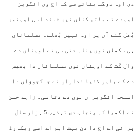
دی اوہ درگت بنائی سی کہ اج وی انگریز
اوہدے تے ماتم کناں نیں شائد اسی اوہنوں
بُھل گئے آں پر اوہ نہیں بُھلے۔ مسلماناں
ہی سکھاں نوں پناہ دتی سی تے اوہناں دے
وال کَٹ کے اوہناں نوں مسلماناں دا بھیس
دے کے باہر کڈیا غداراں نے جنگجوؤاں دا
اسلحہ انگریزاں نوں دے دتا سی۔ زاہد حسن
نے آکھیا کہ پنجاب دی تہذیب 5 ہزار سال
پرانی اے اج دا دن بہت اہم اے اسی ریکارڈ