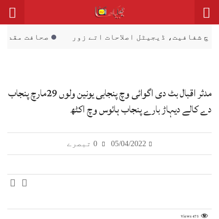
جیٹل اصلاحات اتے زور
صحافت مقدس پیشہ، فیک نیوز 
مدثر اقبال بٹ دی اگوائی وچ پنجابی یونین ولوں 29مارچ پنجاب
دے کالے دیہاڑ بارے پنجاب ہائوس وچ اکٹھ
05/04/2022
0 تبصرے
Views
475