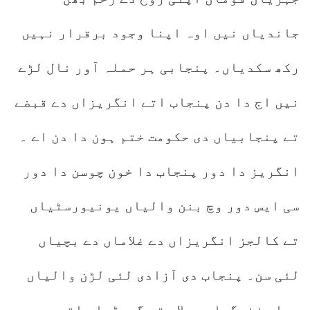
جاندیاں نیں اوہ اپنا وجود برقرار نہیں
رکھ سکدیاں۔ پنجابی ہر حملہ آور نال لڑے
نیں اج دا دن پنجاب اتے انگریزاں دے قبضے
تے پنجابیاں دی حکومت ختم ہون دا دن اے ۔
انگریز دا دور پنجاب دا خون چوسن دا دور
سی ایس دور وچ بنن والیاں یونیورسٹیاں
تے کالجز انگریزاں دے غلاماں دے بچیاں
لئی سن۔ پنجاب دی آزادی لئی لڑن والیاں
دیاں زندگیاں جیلاں تے گھوڑیاں اتے