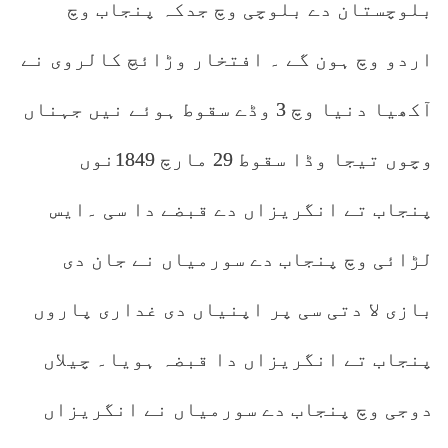
بلوچستان دے بلوچی وچ جدکہ پنجاب وچ
اردو وچ ہون گے ۔ افتخار وڑائچ کالروی نے
آکھیا دنیا وچ 3 وڈے سقوط ہوئے نیں جہناں
وچوں تیجا وڈا سقوط 29 مارچ 1849نوں
پنجاب تے انگریزاں دے قبضے دا سی ۔ایس
لڑائی وچ پنجاب دے سورمیاں نے جان دی
بازی لا دتی سی پر اپنیاں دی غداری پاروں
پنجاب تے انگریزاں دا قبضہ ہویا۔ چیلاں
دوجی وچ پنجاب دے سورمیاں نے انگریزاں