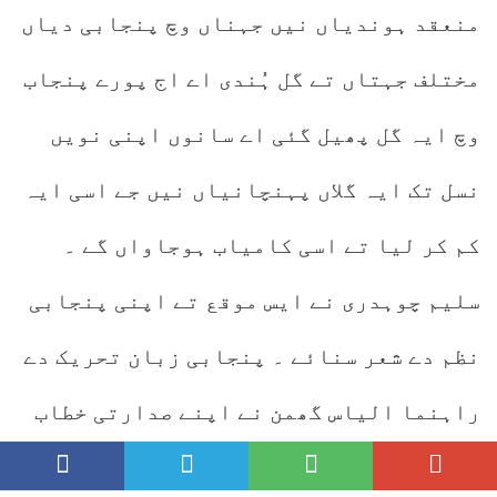
منعقد ہوندیاں نیں جہناں وچ پنجابی دیاں
مختلف جہتاں تے گل ہُندی اے اج پورے پنجاب
وچ ایہ گل پھیل گئی اے سانوں اپنی نویں
نسل تک ایہ گلاں پہنچانیاں نیں جے اسی ایہ
کم کر لیا تے اسی کامیاب ہوجاواں گے ۔
سلیم چوہدری نے ایس موقع تے اپنی پنجابی
نظم دے شعر سنائے ۔ پنجابی زبان تحریک دے
راہنما الیاس گھمن نے اپنے صدارتی خطاب
وچ آکھیا کہ میںجو گل سوچدا آں