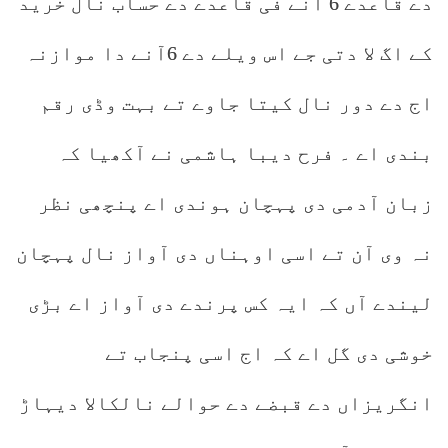
دے قاعدے 6 آنے فی قاعدے دے حساب نال خرید
کے اگ لا دتی جے اس ویلے دے 6آنے دا موازنہ
اج دے دور نال کیتا جاوے تے بہت وڈی رقم
بندی اے ۔ فرح دیبا ہاشمی نے آکھیا کہ
زبان آدمی دی پہچان ہوندی اے پنچھی نظر
نہ وی آن تے اسی اوہناں دی آواز نال پہچان
لیندے آں کہ ایہ کس پرندے دی آواز اے بڑی
خوشی دی گل اے کہ اج اسی پنجاب تے
انگریزاں دے قبضے دے حوالے نالکالا دیہاڑ