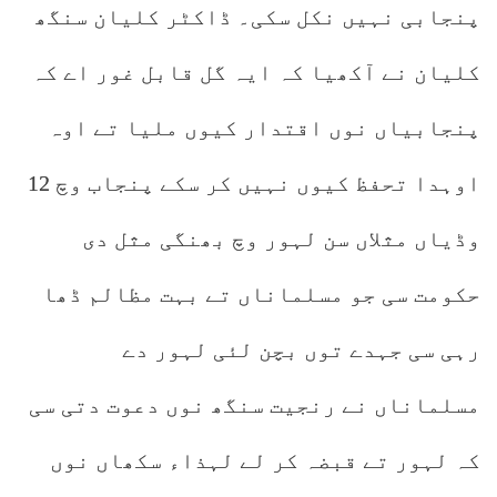
پنجابی نہیں نکل سکی۔ ڈاکٹر کلیان سنگھ
کلیان نے آکھیا کہ ایہ گل قابل غور اے کہ
پنجابیاں نوں اقتدار کیوں ملیا تے اوہ
اوہدا تحفظ کیوں نہیں کر سکے پنجاب وچ 12
وڈیاں مثلاں سن لہور وچ بھنگی مثل دی
حکومت سی جو مسلماناں تے بہت مظالم ڈھا
رہی سی جہدے توں بچن لئی لہور دے
مسلماناں نے رنجیت سنگھ نوں دعوت دتی سی
کہ لہور تے قبضہ کر لے لہذاء سکھاں نوں