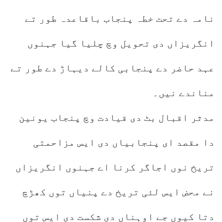
نامہ دے تحت خطہ پنجاب باقاعدہ طور تے
انگریزاں دی تحویل وچ چلیا گیا جہنوں
عہد حاضر دے پنجابی کالے دیہاڑ دے طور تے
مناندے نیں۔
مدثر اقبال بٹ دی قیادت وچ پنجاب یونین
دا مقصد ای پنجابیاں دی ایس مزاحمتی
تریخ نوں اجاگر کرنا اے جہنوں انگریزاں
نے محض ایس لئی تریخ دے پنیاں توں کھڑچ
دتا کیوں جے اوہناں دی شکست دی ایس توں