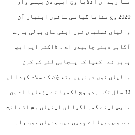
منا رہے آں انڈیا وچ ایہی دن پہلی وار
2020 وچ منایا گیا سی سانوں اپنیاں آن
والیاں نسلیاں نوں اپنی ماں بولی بارے
آگاہی دینی چاہیدی اے ۔ ڈاکٹر ایم ایچ
بابر نے آکھیا کہ پنجابی لئی کم کرن
والیاں نوں دونویں ہتھ چُک کے سلام کردا آں
32 سال تک اردو وچ لکھیا تے پڑھایا اے ہن
واپس اپنے گھر آگیا آں اپنیاں وچ آکے انج
محسوس ہویا اے جِویں میں صدیاں توں راہ