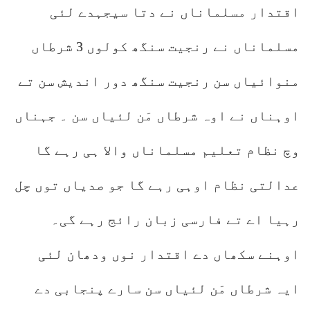
اقتدار مسلماناں نے دتا سیجہدے لئی
مسلماناں نے رنجیت سنگھ کولوں 3 شرطاں
منوائیاں سن رنجیت سنگھ دور اندیش سن تے
اوہناں نے اوہ شرطاں مَن لئیاں سن ۔ جہناں
وچ نظام تعلیم مسلماناں والا ہی رہے گا
عدالتی نظام اوہی رہے گا جو صدیاں توں چل
رہیا اے تے فارسی زبان رائج رہے گی۔
اوہنے سکھاں دے اقتدار نوں ودھان لئی
ایہ شرطاں مَن لئیاں سن سارے پنجابی دے