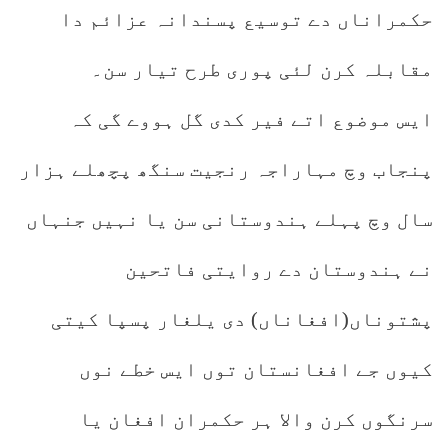
حکمراناں دے توسیع پسندانہ عزائم دا
مقابلہ کرن لئی پوری طرح تیار سن۔
ایس موضوع اتے فیر کدی گل ہووے گی کہ
پنجاب وچ مہاراجہ رنجیت سنگھ پچھلے ہزار
سال وچ پہلے ہندوستانی سن یا نہیں جنہاں
نے ہندوستان دے روایتی فاتحین
پشتوناں(افغاناں) دی یلغار پسپا کیتی
کیوں جے افغانستان توں ایس خطے نوں
سرنگوں کرن والا ہر حکمران افغان یا