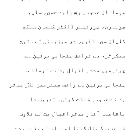
مہمانان خصوصی وچ زاہد حسن، سلیم
چوہدری، پروفیسر ڈاکٹر کلیان سنگھ
کلیان سن۔ تقریب دی میزبانی تے سٹیج
سیکرٹری دے فرائض پنجابی یونین دے
چیئرمین مدثر اقبال بٹ نے نبھائے۔
پنجابی یونین دے وائس چیئرمین بلال مدثر
بٹ نے خصوصی شرکت کیتی۔ تقریب دا
باقاعدہ آغاز مدثر اقبال بٹ نے تلاوت
قرآن پاک نال کیتا اوہناں نے تقریب دے