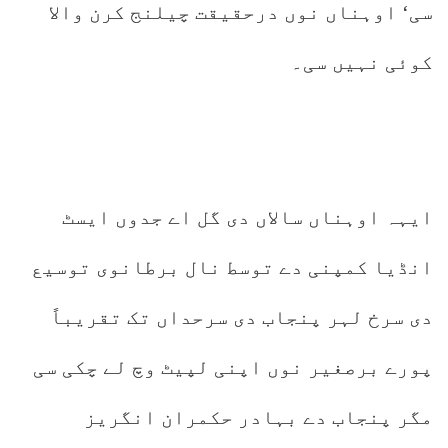
سی‘ اوہناں نوں درحقیقت چیلنج کرن والا
کوئی نہیں سی۔
ایہہ اوہناں سالاں دی گل اے جدوں ایسٹ
انڈیا کمپنی دے توسط نال برطانوی توسیع
دی سرخ لہر پنجاب دی سرحداں تک تقریباً
پورے برصغیر نوں اپنی لپیٹ وچ لے چکی سی
مگر پنجاب دے بہادر حکمران انگریز