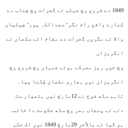
1849 دے شروع وچ جہلم تے گجرات وچ چناب دے
کنارے واقع رام نگر‘ سعداللہ پور‘ چیلیاں
والا تے مگروں گجرات دے مقام اتے سکھاں تے
انگریزاں
وچ خوں ریز معرکے ہوئے جنہاں وچ شروع وچ
انگریزاں نوں بھاری نقصان چُکنا پیا۔
تاہم سکھ فوج نے 12مارچ نوں ہتھیار سٹ
دتے تے پنجاب بھر وچ سکھ حکومت دا خاتمہ
ہو گیا تے بالآخر 29مارچ 1849 نوں اک حکم