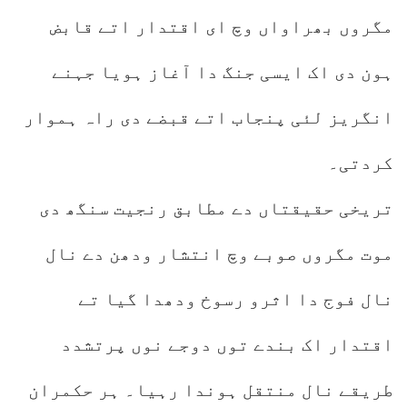
مگروں بھراواں وچ ای اقتدار اتے قابض
ہون دی اک ایسی جنگ دا آغاز ہویا جہنے
انگریز لئی پنجاب اتے قبضے دی راہ ہموار
کردتی۔
تریخی حقیقتاں دے مطابق رنجیت سنگھ دی
موت مگروں صوبے وچ انتشار ودھن دے نال
نال فوج دا اثرو رسوخ ودھدا گیا تے
اقتدار اک بندے توں دوجے نوں پرتشدد
طریقے نال منتقل ہوندا رہیا۔ ہر حکمران