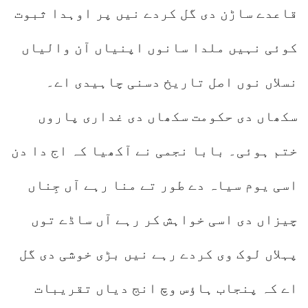
قاعدے ساڑن دی گل کردے نیں پر اوہدا ثبوت
کوئی نہیں ملدا سانوں اپنیاں آن والیاں
نسلاں نوں اصل تاریخ دسنی چاہیدی اے۔
سکھاں دی حکومت سکھاں دی غداری پاروں
ختم ہوئی۔ بابا نجمی نے آکھیا کہ اج دا دن
اسی یوم سیاہ دے طور تے منا رہے آں جِناں
چیزاں دی اسی خواہش کر رہے آں ساڈے توں
پہلاں لوک وی کردے رہے نیں بڑی خوشی دی گل
اے کہ پنجاب ہاؤس وچ انج دیاں تقریبات