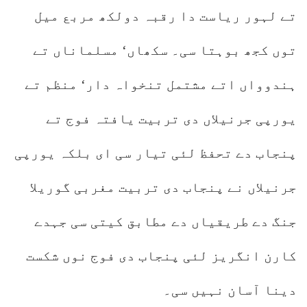
تے لہور ریاست دا رقبہ دولکھ مربع میل
توں کجھ بوہتا سی۔ سکھاں‘ مسلماناں تے
ہندوواں اتے مشتمل تنخواہ دار‘ منظم تے
یورپی جرنیلاں دی تربیت یافتہ فوج تے
پنجاب دے تحفظ لئی تیار سی ای بلکہ یورپی
جرنیلاں نے پنجاب دی تربیت مغربی گوریلا
جنگ دے طریقیاں دے مطابق کیتی سی جہدے
کارن انگریز لئی پنجاب دی فوج نوں شکست
دینا آسان نہیں سی۔