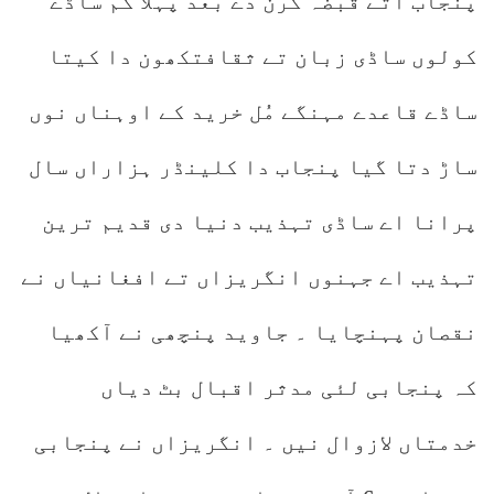
پنجاب اتے قبضہ کرن دے بعد پہلا کم ساڈے
کولوں ساڈی زبان تے ثقافتکھون دا کیتا
ساڈے قاعدے مہنگے مُل خرید کے اوہناں نوں
ساڑ دتا گیا پنجاب دا کلینڈر ہزاراں سال
پرانا اے ساڈی تہذیب دنیا دی قدیم ترین
تہذیب اے جہنوں انگریزاں تے افغانیاں نے
نقصان پہنچایا ۔ جاوید پنچھی نے آکھیا
کہ پنجابی لئی مدثر اقبال بٹ دیاں
خدمتاں لازوال نیں ۔ انگریزاں نے پنجابی