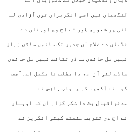
لنگھیاں نیں اسی انگریزاں توں آزادی لے
لئی پر شعوری طور تے اج وی اوہناں دے
غلاماں دے غلام آں جدوں تک سانوں ساڈی زبان
نہیں مل جاندی ساڈی ثقافت نہیں مل جاندی
ساڈے لئی آزادی دا مطلب نا مکمل اے۔آصف
گجر نے آکھیا کہ پنجاب ہاؤس تے
مدثراقبال بٹ دا شکر گزار آں کہ اوہناں
نے اج دی تقریب منعقد کیتی انگریز نے