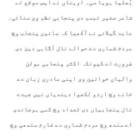
بُھلیا ہویا سی۔ اوہناں نے ایس موقع تے
شاعر صغیر تبسم دی پنجابی نظم وی سنائی۔
عابد گیلانی نے آکھیا کہ سانوں پنجاب وچ
مردم شماری دے حوالے نال آگاہی دین دی
ضرورت اے کیونکہ اکثر پنجابی بولن
والیاں خواتین وی اپنی مادری زبان دے
خانے وچ اردو لکھوا دیندیاں نیں جہدے
نال پنجابیاں دی تعداد وچ کمی ہوجاندی
اے سندھ وچ مردم شماری دے فارم سندھی وچ