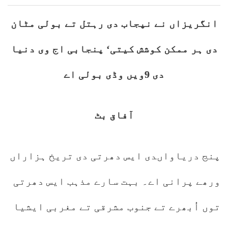
انگریزاں نے نپجاب دی رہتل تے بولی مٹان
دی ہر ممکن کوشش کیتی‘ پنجابی اج وی دنیا
دی 9ویں وڈی بولی اے
آفاق بٹ
پنج دریاواںدی ایس دھرتی دی تریخ ہزاراں
ورھے پرانی اے۔ بہت سارے مذہب ایس دھرتی
توں اُبھرے تے جنوب مشرقی تے مغربی ایشیا