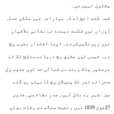
پشتون نہیں سی۔
قصہ کجھ انج اے کہ مہاراجہ غیر ملکی حملہ
آوراں نوں شکست دیندے تے مقامی علاقیاں
نوں زیرنگیںکردے۔ اپنا اقتدار مغرب وچ
درہ خیبر توں مشرق وچ دریائے ستلج تک تے
برصغیر پاک وہند دی شمالی حد توں جنوب ول
صحرائے تھر تک پھیلان وچ کامیاب ہو گئے
سن۔ شہر بے مثل لہور صدر مقام سی۔جدوں
27جون 1839 نوں رنجیت سنگھ دی وفات ہوئی