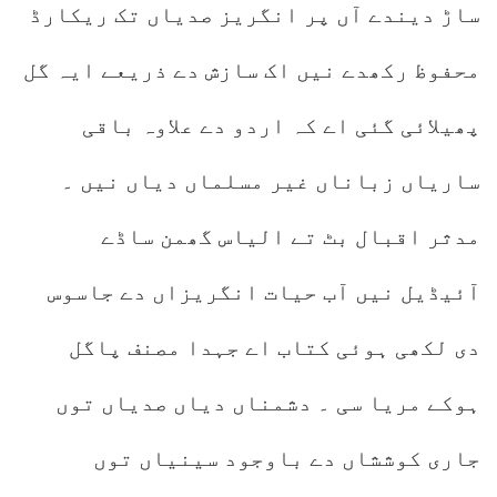
ساڑ دیندے آں پر انگریز صدیاں تک ریکارڈ
محفوظ رکھدے نیں اک سازش دے ذریعے ایہ گل
پھیلائی گئی اے کہ اردو دے علاوہ باقی
ساریاں زباناں غیر مسلماں دیاں نیں ۔
مدثر اقبال بٹ تے الیاس گھمن ساڈے
آئیڈیل نیں آب حیات انگریزاں دے جاسوس
دی لکھی ہوئی کتاب اے جہدا مصنف پاگل
ہوکے مریا سی ۔ دشمناں دیاں صدیاں توں
جاری کوششاں دے باوجود سینیاں توں