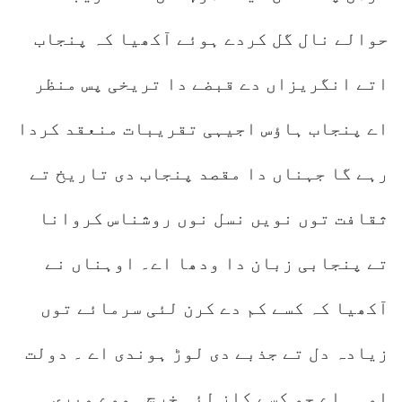
حوالے نال گل کردے ہوئے آکھیا کہ پنجاب
اتے انگریزاں دے قبضے دا تریخی پس منظر
اے پنجاب ہاؤس اجیہی تقریبات منعقد کردا
رہے گا جہناں دا مقصد پنجاب دی تاریخ تے
ثقافت توں نویں نسل نوں روشناس کروانا
تے پنجابی زبان دا ودھا اے۔ اوہناں نے
آکھیا کہ کسے کم دے کرن لئی سرمائے توں
زیادہ دل تے جذبے دی لوڑ ہوندی اے ۔ دولت
اوہی اے جو کسے کاز لئی خرچ ہووے میری