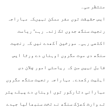
منتظر سی۔
ایس حقیقت توں مفر ممکن نہیںکہ مہاراجہ
رنجیت سنگھ جدوں تک زندہ رہے‘ ریاست
اکٹھی رہی۔ مورخین آکھدے نیں کہ رنجیت
سنگھ دی موت مگروں اوہناں دے ورثا ایس
قابل نہیں سن کہ ریاستی امور چلان دی
اہلیت رکھدے۔ مہاراجہ رنجیت سنگھ مگروں
مہارانی دتارکور توں اوہناں دے پہلے پتر
تے وارث کھڑک سنگھ نے تخت سنبھالیا جہدے