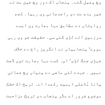
وچ پھیل گئے۔ پنجاب اک دور وچ جین مت تے
فیر بدھ مت دی راجدھانی وی رہیا۔ کجھ
روایتاں دے مطابق مہا بھارت وی ایسے
سرزمین اتے لڑی گئی سی۔ حقیقت جو وی رہی
ہووے‘ پنجابیاں نے انگریز راج دے خلاف
جہڑی جنگ لڑی‘ اوہ کسے مہا بھارت توں گھٹ
نہیں ۔ جہدے لئی ماضی دے پنیاں وچ جھاتی
پانا مُڈھلی اہمیت رکھدا اے۔ تریخ اک خشک
موضوع ضرور اے مگر پنجاب دی تریخ مزاحمت