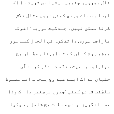
نال بھرویں جنوبی ایشیا دی تریخ دا اک
ایسا باب اے جہدی کوئی دوجی مثال تلاش
کرنا ممکن نہیں۔ چندگپت موریہ‘ اشوکا
یاراجہ پورس دا تذکرہ فی الحال کسے ہور
موضوع وچ کراں گے تے ایہناں سطراں وچ
مہاراجہ رنجیت سنگھ دا ذکر کرنے آں
جنہاں نے اک ایسے عہد وچ پنجاب اتے مضبوط
سلطنت قائم کیتی ‘جدوں برصغیر دا اک وڈا
حصہ انگریزاں دی سلطنت وچ شامل ہو چکیا