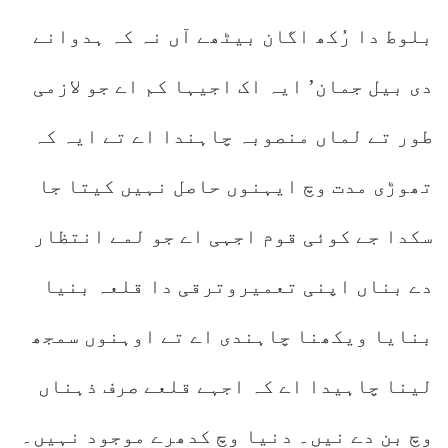
بلوط دا رُکھ اگان بیٹھے آں نہ کہ ہدوانے
دی بیل جمان’ ایہ اک اجیہا کم اے جو لازمی
طور تے لماں منصوبہ چاہندا اے تے ایہ کہ
تھوڑی مدت وچ ایہنوں حاصل نہیں کیتا جا
سکدا جے کوئی قوم اجہی اے جو لمے انتظار
دے بناں اپنی تعمیروترقی دا قلعہ بنیا
بنایا ویکھنا چاہندی اے تے اوہنوں سمجھ
لینا چاہیدا اے کہ اجہے قلعے صرف ذہناں
وچ بن دے نیں۔ دنیا وچ کدھرے موجود نہیں۔