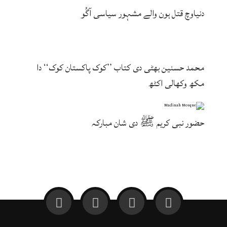
دنیاوچ قتل ہون والے مشہور سیاسی آگُو
محمد حسنین بھٹی دی کتاب ’’کوک پاکستان کوک‘‘ دا
مکھ وکھالی اکٹھ
حضور نبی کریم ﷺ دی شان مبارکہ