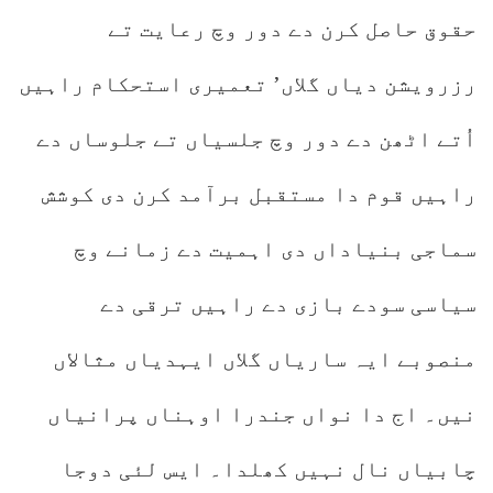
حقوق حاصل کرن دے دور وچ رعایت تے
رزرویشن دیاں گلاں’ تعمیری استحکام راہیں
اُتے اٹھن دے دور وچ جلسیاں تے جلوساں دے
راہیں قوم دا مستقبل برآمد کرن دی کوشش
سماجی بنیاداں دی اہمیت دے زمانے وچ
سیاسی سودے بازی دے راہیں ترقی دے
منصوبے ایہ ساریاں گلاں ایہدیاں مثالاں
نیں۔ اج دا نواں جندرا اوہناں پرانیاں
چابیاں نال نہیں کھلدا۔ ایس لئی دوجا