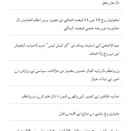
نال جاں بحق
تنخواہواں وچ 10 توں 15 فیصد اضافے دی تجویز، وزیر اعظم اتحادیاں نال
مشاورت توں بعد حتمی فیصلہ کرنگے
عیدالاضحیٰ اتے اسٹیٹ بینک دی ’’گو کیش لیس‘‘ مہم کامیاب، ڈیجیٹل
لین دین وچ وڈا اضافہ
وزیراعظم نال ولید اقبال، خسرور بختیار دی ملاقات، سیاسی تے وزارتاں دے
امور تے تبادلہ خیال
عدلیہ طاقتور تے کمزور لئی وکھرے قنون دا تاثر ختم کرے: وزیراعظم
مٹیاری وچ رشتے دے تنازع تے 6بندے قتل
مقبوضہ کشمیر وچ بھارتی مظالم، 120دناں وچ 2عورتاں سنے 38نوجوان