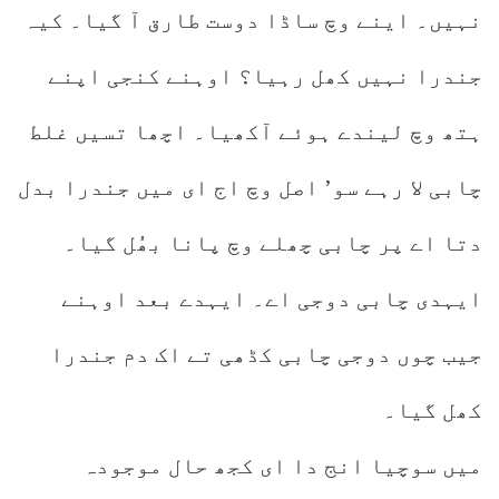
نہیں۔ اینے وچ ساڈا دوست طارق آ گیا۔ کیہ
جندرا نہیں کھل رہیا؟ اوہنے کنجی اپنے
ہتھ وچ لیندے ہوئے آکھیا۔ اچھا تسیں غلط
چابی لا رہے سو’ اصل وچ اج ای میں جندرا بدل
دتا اے پر چابی چھلے وچ پانا بھُل گیا۔
ایہدی چابی دوجی اے۔ ایہدے بعد اوہنے
جیب چوں دوجی چابی کڈھی تے اک دم جندرا
کھل گیا۔
میں سوچیا انج دا ای کجھ حال موجودہ