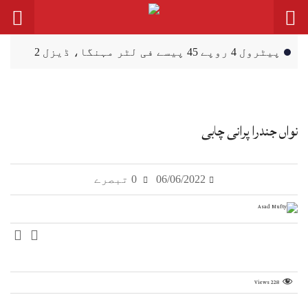
پیٹرول 4 روپے 45 پیسے فی لٹر مہنگا، ڈیزل 2
روپے سستا
سہیل آفریدی دا 27 ستمبر نوں اسلام آباد
احتجاجی مارچ دا اعلان
نواں جندرا پرانی چابی
ظفروال: انڈین بنی ہوئی 120 گرام وزنی
اینٹی پرسنل مائن (بارودی سرنگ) برآمد
06/06/2022
0 تبصرے
پربندھ (گڈ گورننس) لئی فنکشنل مسلم لیگ وی
نویں صوبیاں دی حامی اے
خسرہ، پنجاب وچ روگیاں دی گਿݨتی اک ہزار
توں ٹپ گئی
Views
228