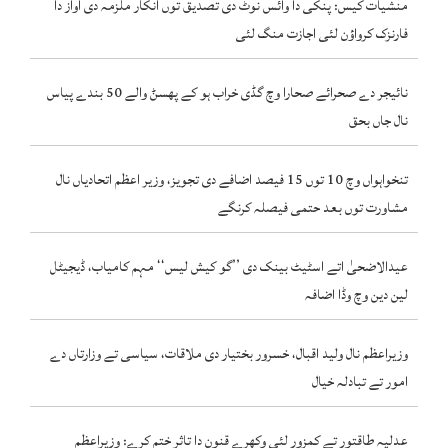
منشیات کیس: پنکی دا وائس نوٹ دی تصدیق توں انکار ملزمہ دی آواز دا
فارنزک کرواؤن لئی اجازت منگ لئی
نائیجر دے صحرائے صحارا وچ گڈی خراب ہو کے پھسݨ والے 50 بندے پیاس
نال جاں بحق
تنخواہواں وچ 10 توں 15 فیصد اضافے دی تجویز، وزیر اعظم اتحادیاں نال
مشاورت توں بعد حتمی فیصلہ کرنگے
عیدالاضحیٰ اتے اسٹیٹ بینک دی ’’گو کیش لیس‘‘ مہم کامیاب، ڈیجیٹل
لین دین وچ وڈا اضافہ
وزیراعظم نال ولید اقبال، خسرور بختیار دی ملاقات، سیاسی تے وزارتاں دے
امور تے تبادلہ خیال
عدلیہ طاقتور تے کمزور لئی وکھرے قنون دا تاثر ختم کرے: وزیراعظم