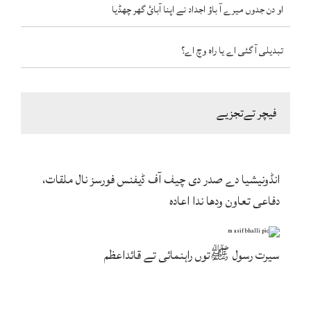
او دن جدوں میرے آ باؤ اجداد نے اپنا آبائ گھر چھڈیا
تبدیلی آ گئی اے یا راہ وچ اے؟
فیچر تےتجزیے
انڈونیشیا دے صدر دی چیف آف ڈیفنس فورسز نال ملقات،
دفاعی تعاون ودھا ندا اعادہ
سیرت رسول ﷺتوں راہنمائی تے قائداعظم