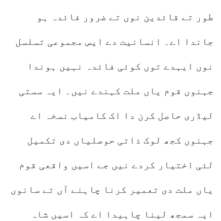
طور تے قائدین نوں تے ضرور فائدہ ہو
جاندا اے۔ انسانیت دے ایس مجموعی تسلسل
نوں ایہدے توں کوئی فائدہ نہیں ہوندا
جہنوں قوم یاں ملت کہندے نیں۔ ایہ سستی
لیڈری حاصل کرن دا اک کامیاب نسخہ اے
جہنوں کجھ لوک ذاتی حوصلیاں دی تکمیل
لئی اختیار کردے نیں جے اسیں واقعی قوم
یاں ملت دی تعمیر کرنا چاہنے آں تے سانوں
ایہ سمجھ لینا چاہیدا اے کہ اسیں شاہ