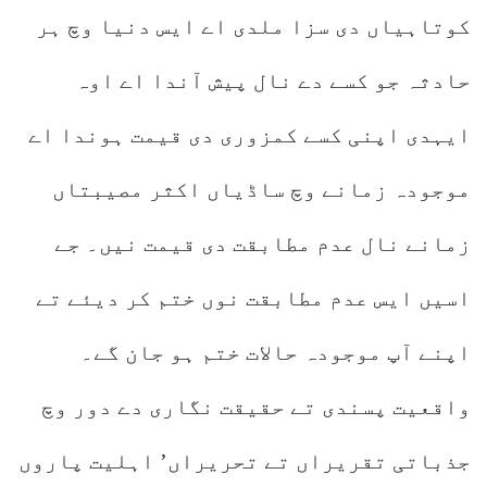
کوتاہیاں دی سزا ملدی اے ایس دنیا وچ ہر
حادثہ جو کسے دے نال پیش آندا اے اوہ
ایہدی اپنی کسے کمزوری دی قیمت ہوندا اے
موجودہ زمانے وچ ساڈیاں اکثر مصیبتاں
زمانے نال عدم مطابقت دی قیمت نیں۔ جے
اسیں ایس عدم مطابقت نوں ختم کر دیئے تے
اپنے آپ موجودہ حالات ختم ہو جان گے۔
واقعیت پسندی تے حقیقت نگاری دے دور وچ
جذباتی تقریراں تے تحریراں’ اہلیت پاروں