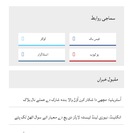
سماجی روابط
فیس بک
ٹوئٹر
یو ٹیوب
انسٹاگرام
مقبول خبراں
آسٹریلیا: مچھی دا شکار کرن آؤݨ والا بندہ شارک دے حملے نال ہلاک
انگلینڈ، نیوزی لینڈ ٹیسٹ: لارڈز دی پچ دے معیار اتے سوال اٹھݨ لگ پئے