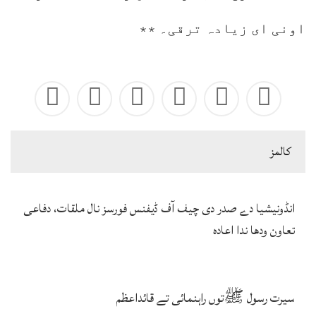
اونی ای زیادہ ترقی۔ ٭٭
كالمز
انڈونیشیا دے صدر دی چیف آف ڈیفنس فورسز نال ملقات، دفاعی
تعاون ودھا ندا اعادہ
سیرت رسول ﷺتوں راہنمائی تے قائداعظم