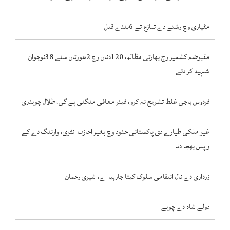
مٹیاری وچ رشتے دے تنازع تے 6بندے قتل
مقبوضہ کشمیر وچ بھارتی مظالم، 120دناں وچ 2عورتاں سنے 38نوجوان
شہید کر دتے
فردوس باجی غلط تشریح نہ کرو، فیئر معافی منگنی پے گی، طلال چوہدری
غیر ملکی طیارے دی پاکستانی حدود وچ بغیر اجازت انٹری، وارننگ دے کے
واپس بھجا دتا
زرداری دے نال انتقامی سلوک کیتا جارہیا اے، شیری رحمان
دولے شاہ دے چوہے