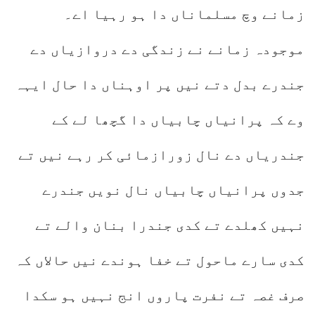
زمانے وچ مسلماناں دا ہو رہیا اے۔
موجودہ زمانے نے زندگی دے دروازیاں دے
جندرے بدل دتے نیں پر اوہناں دا حال ایہہ
وے کہ پرانیاں چابیاں دا گچھا لے کے
جندریاں دے نال زورازمائی کر رہے نیں تے
جدوں پرانیاں چابیاں نال نویں جندرے
نہیں کھلدے تے کدی جندرا بنان والے تے
کدی سارے ماحول تے خفا ہوندے نیں حالاں کہ
صرف غصہ تے نفرت پاروں انج نہیں ہو سکدا