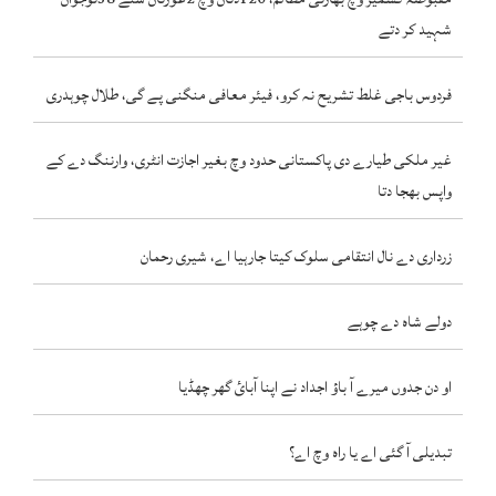
شہید کر دتے
فردوس باجی غلط تشریح نہ کرو، فیئر معافی منگنی پے گی، طلال چوہدری
غیر ملکی طیارے دی پاکستانی حدود وچ بغیر اجازت انٹری، وارننگ دے کے
واپس بھجا دتا
زرداری دے نال انتقامی سلوک کیتا جارہیا اے، شیری رحمان
دولے شاہ دے چوہے
او دن جدوں میرے آ باؤ اجداد نے اپنا آبائ گھر چھڈیا
تبدیلی آ گئی اے یا راہ وچ اے؟