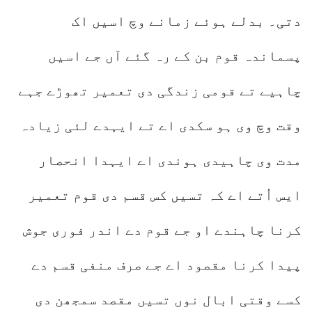
دتی۔ بدلے ہوئے زمانے وچ اسیں اک
پسماندہ قوم بن کے رہ گئے آں جے اسیں
چاہیے تے قومی زندگی دی تعمیر تھوڑے جہے
وقت وچ وی ہو سکدی اے تے ایہدے لئی زیادہ
مدت وی چاہیدی ہوندی اے ایہدا انحصار
ایس اُتے اے کہ تسیں کس قسم دی قوم تعمیر
کرنا چاہندے او جے قوم دے اندر فوری جوش
پیدا کرنا مقصود اے جے صرف منفی قسم دے
کسے وقتی ابال نوں تسیں مقصد سمجھن دی