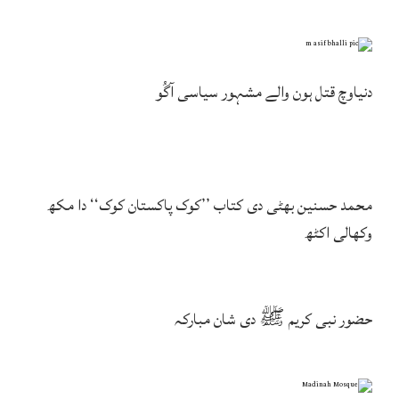
دنیاوچ قتل ہون والے مشہور سیاسی آگُو
محمد حسنین بھٹی دی کتاب ’’کوک پاکستان کوک‘‘ دا مکھ
وکھالی اکٹھ
حضور نبی کریم ﷺ دی شان مبارکہ