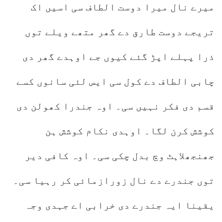
میرے نال میرا دوست الطاف سی اسیں اک
تریجے دوست طارق دے گھر متھے ویلے توں
ذرا پہلے اپڑ گئے کیوں جے اوہدے گھر دی
چابی الطاف دے کول سی ایس لئی سانوں کسے
قسم دی فکر نہیں سی۔ اوہ جندرا کھولن دی
کوشش کرن لگا۔ اوہدی نکام کوشش ہن
جھنجھلاہٹ وچ بدل چکی سی۔ اوہ کافی دیر
توں جندرے دے نال زورازمائی کر رہیا سی۔
یقینا ایہ جندرے دی خرابی اے جہدی وجہ