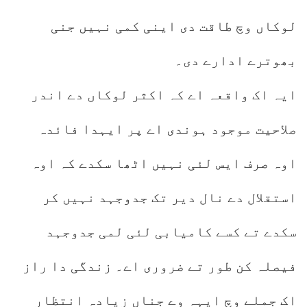
لوکاں وچ طاقت دی اینی کمی نہیں جنی
بھوترے ادارے دی۔
ایہ اک واقعہ اے کہ اکثر لوکاں دے اندر
صلاحیت موجود ہوندی اے پر ایہدا فائدہ
اوہ صرف ایس لئی نہیں اٹھا سکدے کہ اوہ
استقلال دے نال دیر تک جدوجہد نہیں کر
سکدے تے کسے کامیابی لئی لمی جدوجہد
فیصلہ کن طور تے ضروری اے۔ زندگی دا راز
اک جملے وچ ایہہ وے جناں زیادہ انتظار