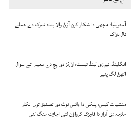
آسٹریلیا: مچھی دا شکار کرن آؤݨ والا بندہ شارک دے حملے
نال ہلاک
انگلینڈ، نیوزی لینڈ ٹیسٹ: لارڈز دی پچ دے معیار اتے سوال
اٹھݨ لگ پئے
منشیات کیس: پنکی دا وائس نوٹ دی تصدیق توں انکار
ملزمہ دی آواز دا فارنزک کرواؤن لئی اجازت منگ لئی