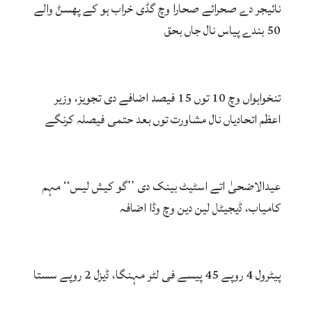
نائیجر دے صحرائے صحارا وچ گڈی خراب ہو کے پھسݨ والے
50 بندے پیاس نال جاں بحق
تنخواہواں وچ 10 توں 15 فیصد اضافے دی تجویز، وزیر
اعظم اتحادیاں نال مشاورت توں بعد حتمی فیصلہ کرنگے
عیدالاضحیٰ اتے اسٹیٹ بینک دی ’’گو کیش لیس‘‘ مہم
کامیاب، ڈیجیٹل لین دین وچ وڈا اضافہ
پیٹرول 4 روپے 45 پیسے فی لٹر مہنگا، ڈیزل 2 روپے سستا