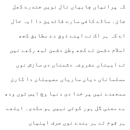
کہ پرانیاں چابیاں نال نویں جندرے کھل
جان۔ ساڈے کافی سارے قائدین دا ایہ حال
اے کہ ہر اک نے اپنے ذوق دے مطابق کجھ
اسلام دشمن تے کجھ وطن دشمن لبھ رکھے نیں
تے ایہناں مفروضہ دشمناں دی سازش نوں
مسلماناں دیاں ساریاں مصیبتاں دا کارن
سمجھدے نیں پر خدا دی دنیا وچ ایس توں ودھ
بے معنی گل ہور کوئی نہیں ہو سکدی۔ ایتھے
ہر قوم تے ہر بندے نوں صرف اپنیاں