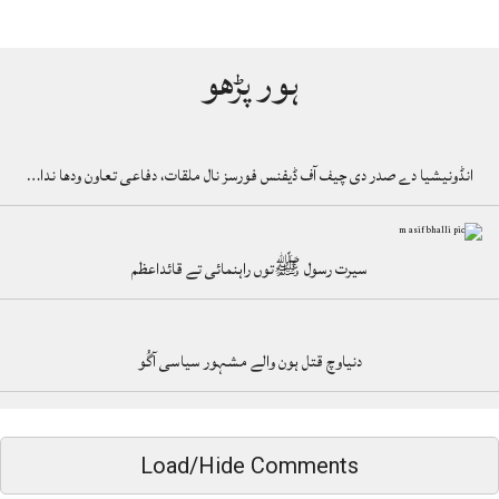
ہور پڑھو
انڈونیشیا دے صدر دی چیف آف ڈیفنس فورسز نال ملقات، دفاعی تعاون ودھا ندا…
سیرت رسول ﷺتوں راہنمائی تے قائداعظم
دنیاوچ قتل ہون والے مشہور سیاسی آگُو
Load/Hide Comments