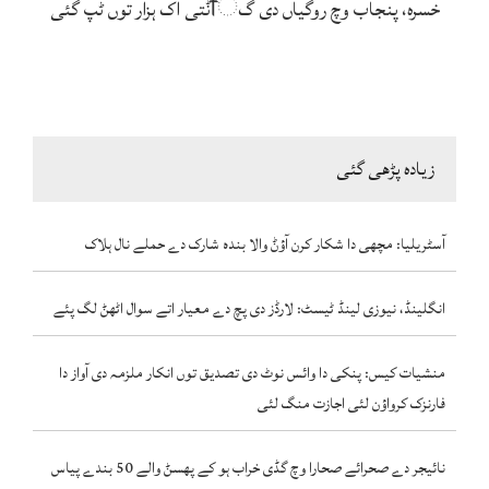
خسرہ، پنجاب وچ روگیاں دی گਿݨتی اک ہزار توں ٹپ گئی
زیادہ پڑھی گئی
آسٹریلیا: مچھی دا شکار کرن آؤݨ والا بندہ شارک دے حملے نال ہلاک
انگلینڈ، نیوزی لینڈ ٹیسٹ: لارڈز دی پچ دے معیار اتے سوال اٹھݨ لگ پئے
منشیات کیس: پنکی دا وائس نوٹ دی تصدیق توں انکار ملزمہ دی آواز دا
فارنزک کرواؤن لئی اجازت منگ لئی
نائیجر دے صحرائے صحارا وچ گڈی خراب ہو کے پھسݨ والے 50 بندے پیاس