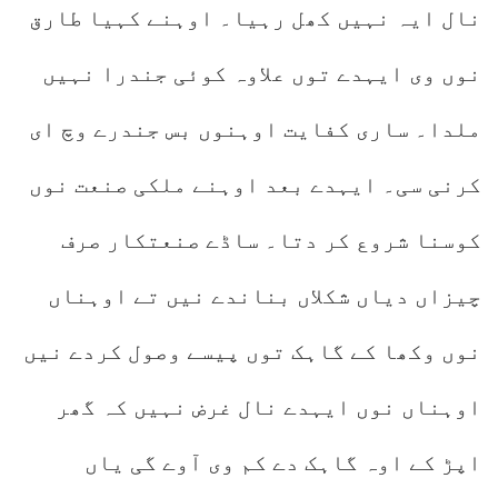
نال ایہ نہیں کھل رہیا۔ اوہنے کہیا طارق
نوں وی ایہدے توں علاوہ کوئی جندرا نہیں
ملدا۔ ساری کفایت اوہنوں بس جندرے وچ ای
کرنی سی۔ ایہدے بعد اوہنے ملکی صنعت نوں
کوسنا شروع کر دتا۔ ساڈے صنعتکار صرف
چیزاں دیاں شکلاں بناندے نیں تے اوہناں
نوں وکھا کے گاہک توں پیسے وصول کردے نیں
اوہناں نوں ایہدے نال غرض نہیں کہ گھر
اپڑ کے اوہ گاہک دے کم وی آوے گی یاں