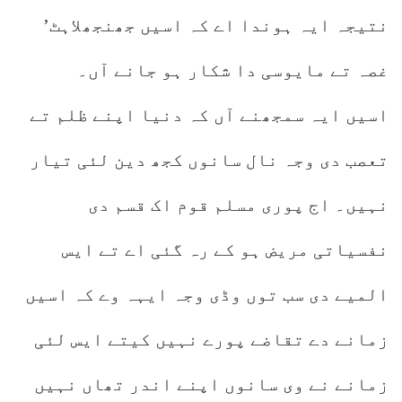
نتیجہ ایہ ہوندا اے کہ اسیں جھنجھلاہٹ’
غصہ تے مایوسی دا شکار ہو جانے آں۔
اسیں ایہ سمجھنے آں کہ دنیا اپنے ظلم تے
تعصب دی وجہ نال سانوں کجھ دین لئی تیار
نہیں۔ اج پوری مسلم قوم اک قسم دی
نفسیاتی مریض ہو کے رہ گئی اے تے ایس
المیے دی سب توں وڈی وجہ ایہہ وے کہ اسیں
زمانے دے تقاضے پورے نہیں کیتے ایس لئی
زمانے نے وی سانوں اپنے اندر تھاں نہیں