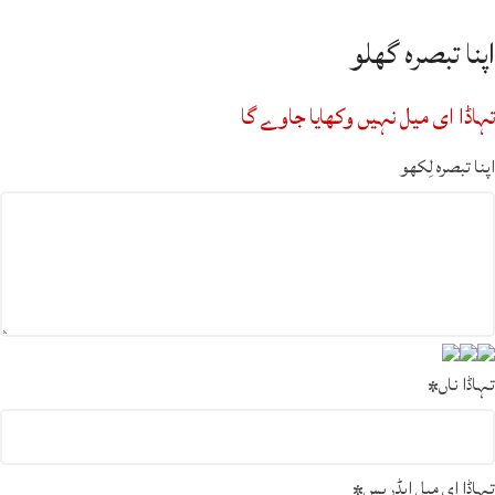
اپنا تبصرہ گھلو
تہاڈا ای میل نہیں وکھایا جاوے گا
اپنا تبصرہ لِکھو
تہاڈا ناں
*
تہاڈا ای میل ایڈریس
*