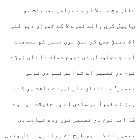
غلطی وچ مبتلا او جے عوامی نفسیات نو
ںاپیل کرن والے نعرے لا کے تھوڑی دیر لئی
اک بھیڑ جمع کر لین نوں تسیں کم سمجھدے
او۔ جے جلوساں دی دھوم دھام دا ناں نیڑے
قوم دی تعمیر اے تے ایس قسم دی قومی
تعمیر’ جے اتفاق نال ایہدے حالات ہو گئے
ہون تے فوراً ہو سکدی اے پر حقیقت ایہ وے
کہ ایہ قوم دی تعمیر توں ودھ قیادت دی
تعمیر اے کہ ایس طرح دے رولے رپے نال وقتی