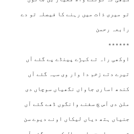
تو میری ذات میں رہنے کا فیصلہ تو دے
رابعہ رحمن
٭٭٭٭٭٭
اوکھی راہ تے کہڑے پینڈے پے گئے آں
تیرے دتے زخم دا وار وی سہہ گئے آں
کندھ اساری جاواں نگھیاں سوچاں دی
ملن دی آس چ سفنے وانگوں ڈھے گئے آں
جنیاں ہتھ دیاں لیکاں اونے دیوے سن
تیرے پیار چ سارے بال کے بہہ گئے آں