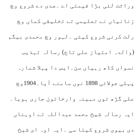
وراثت لئی بڑا قیمتی اے ۔صدی دے شروع وچ
زنانیاں نے تعلیمی تے تخلیقی کماں وچ
رلت کرنی شروع کیتی ۔لہور وچ محمدی بیگم
(والدہ امتیاز علی تاج) رسالہ تہذیب
نسواں کڈھ رہیاں سن۔ایس دا پہلا شمارہ
پہلی جولائی 1898 نوں سامنے آیا۔1904وچ
علی گڑھ توں مہینہ وارخاتون جاری ہویا۔
ایہ رسالہ شیخ محمد عبداللہ تے اوہناں
دی بیوی شروع کیتا سی ۔ایہ اوہ ای شیخ