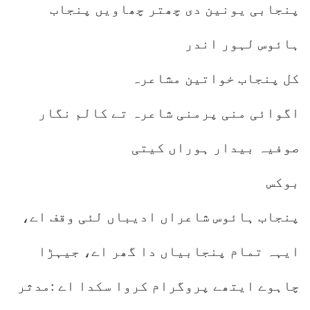
پنجابی یونین دی چھتر چھاویں پنجاب
ہائوس لہور اندر
کل پنجاب خواتین مشاعرہ
اگوائی منی پرمنی شاعرہ تے کالم نگار
صوفیہ بیدار ہوراں کیتی
بوکس
پنجاب ہائوس شاعراں ادیباں لئی وقف اے،
ایہہ تمام پنجابیاں دا گھر اے، جیہڑا
چاہوے ایتھے پروگرام کروا سکدا اے :مدثر