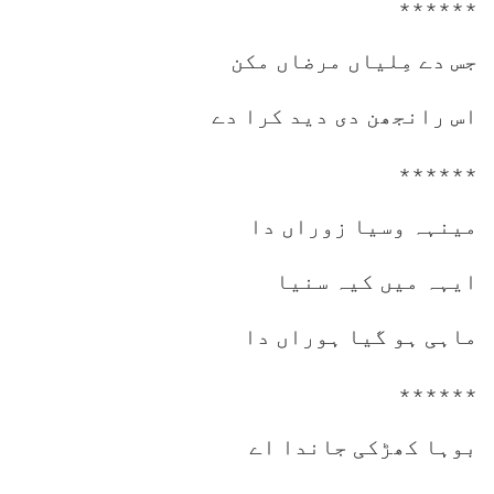
٭٭٭٭٭٭
جس دے مِلیاں مرضاں مکن
اس رانجھن دی دید کرا دے
٭٭٭٭٭٭
مینہہ وسیا زوراں دا
ایہہ میں کیہ سنیا
ماہی ہو گیا ہوراں دا
٭٭٭٭٭٭
بوہا کھڑکی جاندا اے