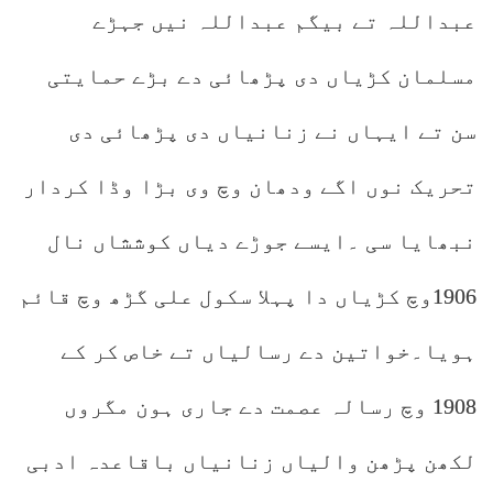
عبداللہ تے بیگم عبداللہ نیں جہڑے
مسلمان کڑیاں دی پڑھائی دے بڑے حمایتی
سن تے ایہاں نے زنانیاں دی پڑھائی دی
تحریک نوں اگے ودھان وچ وی بڑا وڈا کردار
نبھایا سی ۔ایسے جوڑے دیاں کوششاں نال
1906وچ کڑیاں دا پہلا سکول علی گڑھ وچ قائم
ہویا۔خواتین دے رسالیاں تے خاص کر کے
1908 وچ رسالہ عصمت دے جاری ہون مگروں
لکھن پڑھن والیاں زنانیاں باقاعدہ ادبی