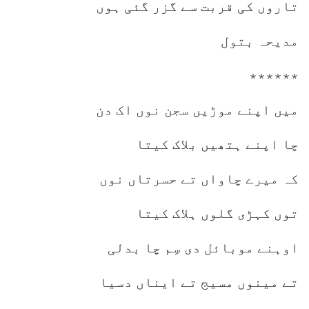
تاروں کی قربت سے گزر گئی ہوں
مدیحہ بتول
٭٭٭٭٭٭
میں اپنے موڑیں سجن نوں اک دن
چا اپنے ہتھیں بلاک کیتا
کہ میرے چاواں تے حسرتاں نوں
توں کہڑی گلوں ہلاک کیتا
اوہنے موبائل دی سِم چا بدلی
تے مینوں مسیج تے ایناں دسیا