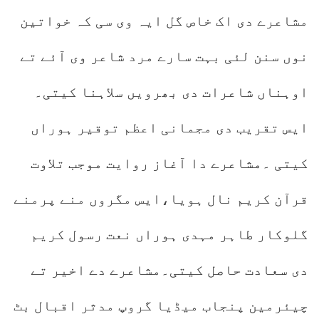
مشاعرے دی اک خاص گل ایہ وی سی کہ خواتین
نوں سنن لئی بہت سارے مرد شاعر وی آئے تے
اوہناں شاعرات دی بھرویں سلاہنا کیتی۔
ایس تقریب دی مجمانی اعظم توقیر ہوراں
کیتی ۔مشاعرے دا آغاز روایت موجب تلاوت
قرآن کریم نال ہویا،ایس مگروں منے پرمنے
گلوکار طاہر مہدی ہوراں نعت رسول کریم
دی سعادت حاصل کیتی۔مشاعرے دے اخیر تے
چیئرمین پنجاب میڈیا گروپ مدثر اقبال بٹ