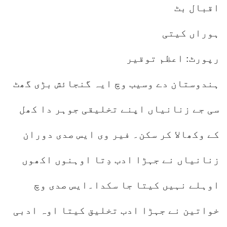
اقبال بٹ
ہوراں کیتی
رپورٹ: اعظم توقیر
ہندوستان دے وسیب وچ ایہ گنجائش بڑی گھٹ
سی جے زنانیاں اپنے تخلیقی جوہر دا کھل
کے وکھالا کر سکن۔ فیر وی ایس صدی دوران
زنانیاں نے جہڑا ادب دِتا اوہنوں اکھوں
اوہلے نہیں کیتا جا سکدا۔ایس صدی وچ
خواتین نے جہڑا ادب تخلیق کیتا اوہ ادبی