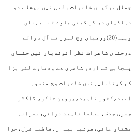
جمال ورگیاں شاعرات رلتی نیں ۔پشلے دو
دہاکیاں دی گل کیتی جاوے تے ایہناں
ویہہ(20)ورھیاں وچ لہور تے آل دوالے
درجناں شاعرات نظر آئوندیاں نیں جنہاں
پنجابی تے اردو شاعری دے ودھاوے لئی بڑا
کم کیتا۔ایہناں شاعرات وچ منصورہ
احمد،کشور ناہید،پروین شاکر، ڈاکٹر
صغری صدف،نیلما ناہید درانی،عمرانہ
مشتاق مانی،صوفیہ بیدار،فاطمہ غزل،حرا