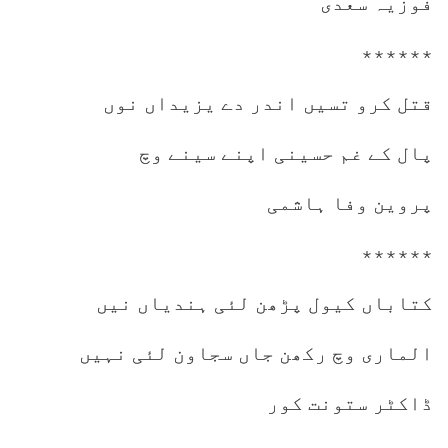
فوزیہ سعدی
٭٭٭٭٭٭
قتل کرو تسیں اندر دے یزیداں نوں
پال کے غم حسینی اپنے سینے وچ
پروین وفا ہاشمی
٭٭٭٭٭٭
کتاباں کیول پڑھن لئی ہندیاں نیں
الماری وچ رکھن جاں سجاون لئی نہیں
ڈاکٹر ستونت کور