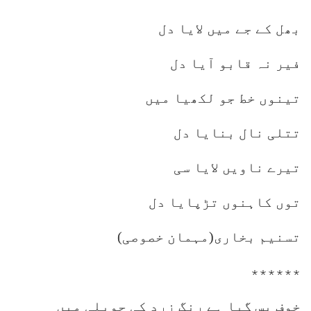
بھل کے جے میں لایا دل
فیر نہ قابو آیا دل
تینوں خط جو لکھیا میں
تتلی نال بنایا دل
تیرے ناویں لایا سی
توں کاہنوں تڑپایا دل
تسنیم بخاری(مہمان خصوصی)
٭٭٭٭٭٭
خوف بس گیا ہے رنگ زرد کی حویلی میں