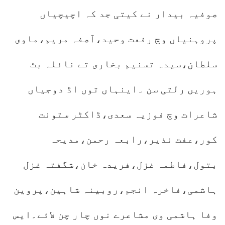
صوفیہ بیدار نے کیتی جد کہ اچیچیاں
پروہنیاں وچ رفعت وحید،آصفہ مریم،ماوی
سلطان،سیدہ تسنیم بخاری تے نائلہ بٹ
ہوریں رلتی سن ۔اینہاں توں اڈ دوجیاں
شاعرات وچ فوزیہ سعدی،ڈاکٹر ستونت
کور،عفت نذیر،رابعہ رحمن،مدیحہ
بتول،فاطمہ غزل،فریدہ خان،شگفتہ غزل
ہاشمی،فاخرہ انجم،روبینہ شاہین،پروین
وفا ہاشمی وی مشاعرے نوں چار چن لائے۔ایس