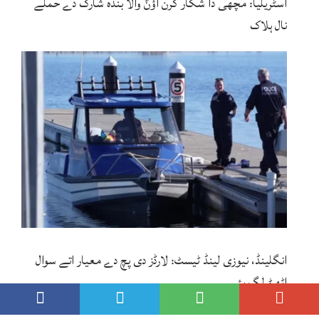
آسٹریلیا: مچھی دا شکار کرن آؤݨ والا بندہ شارک دے حملے
نال ہلاک
انگلینڈ، نیوزی لینڈ ٹیسٹ: لارڈز دی پچ دے معیار اتے سوال
اٹھݨ لگ پئے