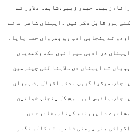
رانا،زبیدہ حیدر زیبی،شاہدہ دلاور تے
کئی ہور قابل ذکر نیں ۔ایہناں شاعرات نے
اردو تے پنجابی ادب وچ بھرواں حصہ پایا۔
ایہناں دی ادبی سیوا نوں مکھ رکھدیاں
ہویاں تے ایہناں دی سلاہنا لئی چیئرمین
پنجاب میڈیا گروپ مدثر اقبال بٹ ہوراں
پنجاب ہائوس لہور وچ کل پنجاب خواتین
مشاعرے دا پربندھ کیتا۔مشاعرے دی
اگوائی منی پرمنی شاعرہ تے کالم نگار