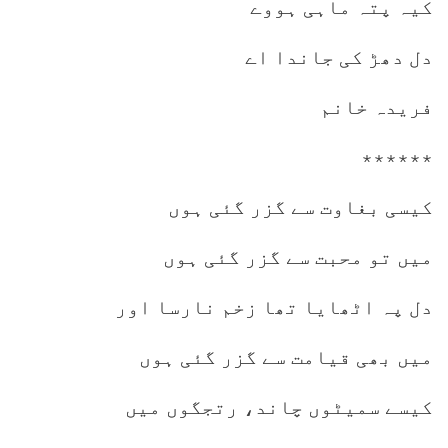
کیہ پتہ ماہی ہووے
دل دھڑ کی جاندا اے
فریدہ خانم
٭٭٭٭٭٭
کیسی بغاوت سے گزر گئی ہوں
میں تو محبت سے گزر گئی ہوں
دل پہ اٹھایا تھا زخم نارسا اور
میں بھی قیامت سے گزر گئی ہوں
کیسے سمیٹوں چاند، رتجگوں میں