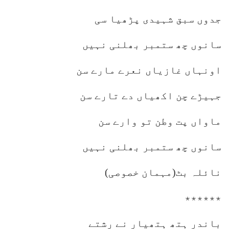
جدوں سبق شہیدی پڑھیا سی
سانوں چھ ستمبر بھلنی نہیں
اونہاں غازیاں نعرے مارے سن
جہیڑے چن اکھیاں دے تارے سن
ماواں پت وطن تو وارے سن
سانوں چھ ستمبر بھلنی نہیں
نائلہ بٹ(مہمان خصوصی)
٭٭٭٭٭٭
باندر ہتھ ہتھیار نے رشتے