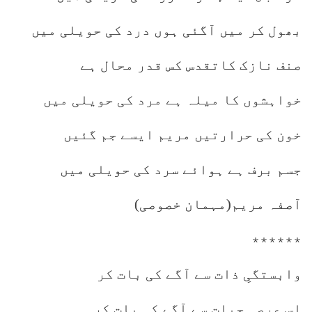
بھول کر میں آگئی ہوں درد کی حویلی میں
صنف نازک کاتقدس کس قدر محال ہے
خواہشوں کا میلہ ہے مرد کی حویلی میں
خون کی حرارتیں مریم ایسے جم گئیں
جسم برف ہے ہوائے سرد کی حویلی میں
آصفہ مریم(مہمان خصوصی)
٭٭٭٭٭٭
وابستگیِ ذات سے آگے کی بات کر
ِاس عرصہِ حیات سے آگے کی بات کر