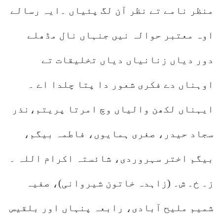
منظر نامے تے نظر آن لگ پئیاں ۔ایہ رسالے
اوہ معتبر حوالہ نیں جنہاں نال مڈھلے
دور دیاں زنانیاں دیاں تخلیقات تے
اوہناں دے فکری شعور دا پتا چلدا اے ۔
ایہناں لکھن والیاں وچ امرتا پریتم،نذر
سجاد حیدر، صغری ہمایوں، فاطمہ بیگم،
بیگم اختر سہروردی، شائستہ اکرام اللہ ۔
ز۔ خ۔ ش۔ (زاہدہ خاتون شیروانی)، صفیہ
شمیم ملیح آبادی، رابعہ پنہاں اور بلقیس