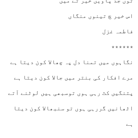
توں جد پاویں خیر تے میں
اس خیر چ تینوں منگاں
فاطمہ غزل
٭٭٭٭٭٭
نگاہوں میں تمنا دل پہ چھالا کون دیتا ہے
مرے افکار کی بنتر میں جالا کون دیتا ہے
پتنگیں کٹ رہی ہوں توسبھی ہیں لوٹنے آتے
اٹھانیں گررہی ہوں تو سنبھالا کون دیتا
ہے