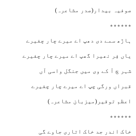
صوفیہ بیدار(صدر مشاعرہ)
٭٭٭٭٭٭
ہاڑھ سمے دی دھپ اے میرے چار چفیرے
یاں فِر نھیرا گھپ اے میرے چار چفیرے
شہر چ آ کے وی میں جنگل واسی آں
قبراں ورگی چپ اے میرے چار چفیرے
اعظم توقیر(میزبان مشاعرہ)
٭٭٭٭٭٭
خاک اندر جد خاک اتاری جاوے گی