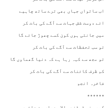
اب ساتواں جہاں بھی ترے ساتھ چاہیے
ائے دوست شش جہات سے آگے کی بات کر
میں جانتی ہوں کون کسے چھوڑ جائے گا
تو سب تحفظات سے آگے کی بات کر
تو مجھ سے کہہ رہا ہے کہ دنیا گھماوں گا
کم ظرف کائنات سے آگے کی بات کر
فاخرہ انجم
٭٭٭٭٭٭
کبھی نہ ٹوٹنے والا معیار بن جائوں