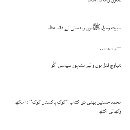
سیرت رسول ﷺتوں راہنمائی تے قائداعظم
دنیاوچ قتل ہون والے مشہور سیاسی آگُو
محمد حسنین بھٹی دی کتاب ’’کوک پاکستان کوک‘‘ دا مکھ
وکھالی اکٹھ