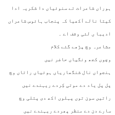
ہوراں شاعرات تے سنوئیاں دا شکریہ ادا
کیتا نالے آکھیا کہ پنجاب ہائوس شاعراں
ادیبا ں لئی وقف اے ۔
مشاعرہ وچ پڑھے گئے کلام
وچوں کجھ ونگیاں حاضر نیں
ہنجواں نال شنگھاریاں ہوئیاں راتاں وچ
پل پل یاد دے موتی کِردے ریہندے نیں
راتیں سون توں پہلوں اکھ دی پتلی وچ
سارے دن دے منظر پھردے ریہندے نیں