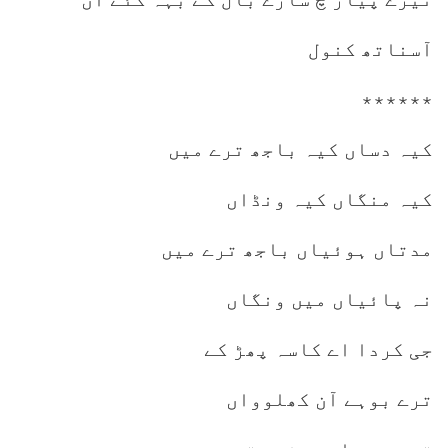
آسناتھ کنول
٭٭٭٭٭٭
کیہ دساں کیہ باجھ ترے میں
کیہ منگاں کیہ ونڈاں
مدتاں ہوئیاں باجھ ترے میں
نہ پائیاں میں ونگاں
جی کردا اے کاسہ پھڑ کے
ترے بوہے آن کھلوواں