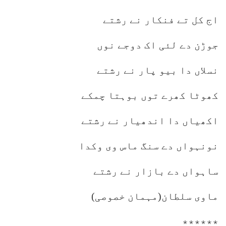
اج کل تے فنکار نے رشتے
جوڑن دے لئی اک دوجے نوں
نسلاں دا بیو پار نے رشتے
کھوٹا کھرے توں بوہتا چمکے
اکھیاں دا اندھیار نے رشتے
نونہواں دے سنگ ماس وی وکدا
ساہواں دے بازار نے رشتے
ماوی سلطان(مہمان خصوصی)
٭٭٭٭٭٭