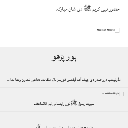
حضور نبی کریم ﷺ دی شان مبارکہ
ہور پڑھو
انڈونیشیا دے صدر دی چیف آف ڈیفنس فورسز نال ملقات، دفاعی تعاون ودھا ندا…
سیرت رسول ﷺتوں راہنمائی تے قائداعظم
دنیاوچ قتل ہون والے مشہور سیاسی آگُو