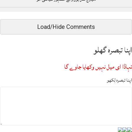
Load/Hide Comments
اپنا تبصرہ گھلو
تہاڈا ای میل نہیں وکھایا جاوے گا
اپنا تبصرہ لِکھو