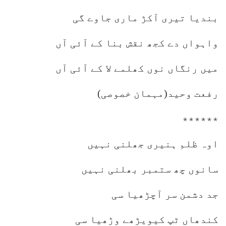
بندیا تیری آکڑ ماری جاوے گی
واہواں دے کجھ نقش بنا کے آئی آں
میں رنگاں نوں کھلمے لا کے آئی آں
رفعت وحید(مہمان خصوصی)
٭٭٭٭٭٭
اوہ ظلم ہنیری جھلنی نہیں
سانوں چھ ستمبر بھلنی نہیں
جد دشمن سر آچڑھیا سی
کندھاں ٹپ کیویڑھے وڑھیا سی