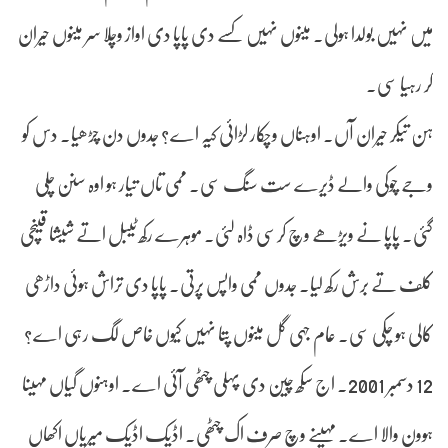
میں نہیں بولدا ہولی۔ مینوں نہیں کسے دی پاپا دی اواز وچلا سر مینوں حیران
کر رہیا سی۔
ہن تیکر حیران آں۔ اوہناں وچکار لڑائی کیہ اے؟ جدوں دن چڑھیا۔ دس کو
وجے چوکی والے ڈیرے ست سنگ سی۔ ممی تاں تیار ہو اوہ سنن چلی
گئی۔ پاپا نے ویڑھے وچ کرسی ڈاہ لئی۔ موہرے رکھ ٹیبل اتے شیشا قینچی
کلف تے برش رکھ لیا۔ جدوں ممی واپس پرتی۔ پاپا دی تراش ہوئی داڑھی
کالی ہو چکی سی۔ عام جہی گل مینوں پتا نہیں کیوں خاص لگ رہی اے؟
12 دسمبر 2001۔ اج سکھ چین دی پہلی چٹھی آئی اے۔ اوہنوں گیاں مہینا
ہوون والا اے۔ مہینے وچ صرف اک چٹھی۔ اڈیک اڈیک میریاں اکھاں