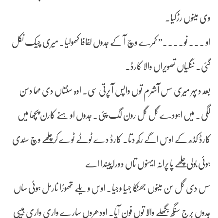
وی مینوں رڑکیا۔
او ۔۔۔ نو۔۔۔۔” کمرے وچ آ کے جدوں لفافا کھولیا۔ میری چیک نکل
گئی۔ ننگیاں تصویراں والا کارڈ۔
بعد دپہر میری سس آشرم توں واپس آ پرتی سی۔ اوہ سنتاں دی مہما دسن
لگی۔ میں اہودے گل گل رون لگ پئی۔ جدوں اوہنے کارن پچھا میں
کارڈ کڈھ کے اوس اگے رکھ دتا۔ کارڈ دے ٹوٹے ٹوے کر چلھے وچ سٹدی
ہوئی بولی چلھے پا پرانہ ایہنوں تاں دورا پیندا اے
سس دی گل سن مینوں جھٹکا جہیا وجیا۔ اوس ویلے تھوڑا نارمل ہوئی ساں
جدوں برج سنگھ بگھلے والا توں فون آیا۔ اودھروں سارے واری واری ہیپی