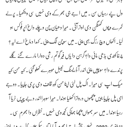
ول پے رہیاں سن۔ میں ا جے جی بھر کے وی نہیں سی ویکھیا۔ پرلے
کمرے وچوں کھنگن دی اواز آئی۔ میرا دھیان چن وچلے داغ اپر فوکس ہو
گیا۔ اکھاں وچ رڑک جہی پئی۔ میں سوچن لگ پئی۔ کہدا دماغ اے ایہ؟
چرخا کتدی بڈھی مائی دا؟ گرہن دا یاں فیر گوتم رشی دوارا مارے گئے گِلے
پرندے دا؟ سوچیں پئی اندر آ ڈریسنگ ٹیبل موہرے کھلو گئی۔ کیہ حسن کیہ
میک اپ سی میرا۔ اک پل لئی اپنا حسن کوہ قاف دی پری جاپیا۔ دوجے
ای پل جاپیا جویں پچھوں دروازا کھلیا ہوندا۔ میرا سوہرا اندر دبے پیریں ٹریا آ
رہیا ہوندا۔ میں سر بھواں پچھا جھاکی کجھ وی نہیں۔ نظراں دا بھرم سی۔
11 جنوری 2002۔ نہیں جشن ایہ تیرا بھرم آ پاپا تاں سکھ چین نال صرف اینی