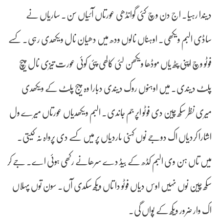
دیندا رہیا۔ اج دن وچ کئی گوانڈھی عورتاں آئیاں سن۔ ساریاں نے
ساڈی البم ویکھی۔ اوہناں نالوں ودھ میں دھیان نال ویکھدی رہی۔ کسے
فوٹو وچ اپنی پِٹھ یاں موڈھا ویکھن لئی کالھی پئی کوئی عورت تیزی نال پیچ
پلٹ دیندی۔ میں اوہنوں روک دیندی دبارا وہ پیج پلٹ کے ویکھدی
میری نظر سکھ چین دی فوٹو اپر جم جاندی۔ البم ویکھدیاں عورتاں میرے ول
اشارا کردیاں اک دوجے نوں کہنی ماردیاں پر میں کسے دی پرواہ نہ کیتی۔
میں تاں ہن وی البم کڈھ کے بیڈ دے سرھانے رکھی ہوئی اے۔ جے کر
سکھ چین نوں نہیں اوس دیاں فوٹو دا تاں ویکھ سکدی آں۔ سون توں پہلاں
اک وار ضرور ویکھ کے پواں گی۔