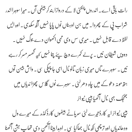
رات باقی اے۔ اندروں چٹکنی لا کے دروازا بند کر بیٹھی آں۔ میرا سوہرا اندر
شراب پی کے پھردا۔ میں ہن اوہناں نوں پاپا نہیں آکھ سکدی۔ اوہ ایس
لفظ دے قابل نہیں۔ میری سس وی ممی اکھوان دے جوگ نہیں۔
دوویں شیطان نیں۔ پرلے کمرے وچ پئے پتا نہیں کیہ گھسر مسر کر رہے
نیں۔ سوہرے تاں میری زبان تالو نال ای جا چپکی سی۔ واش بیسن توں
ہتھ مونہ دھو کے میں چاہ دھر لئی۔ سوہرے نوں گلاس پھڑا ندیاں میں
جھجک جہی نال آکھیا ہیپی نیو ائر
ہیپی نیو ائر ایہ کارڈ تیرے لئی سرہانے ہیٹھوں کارڈ کڈھ کے میرے ول
ودھاندیاں اوہ ترچھی اکھ نال جھاکیا سی۔ اوہدا بیٹا آکھن دی تھاپ جشن آکھنا