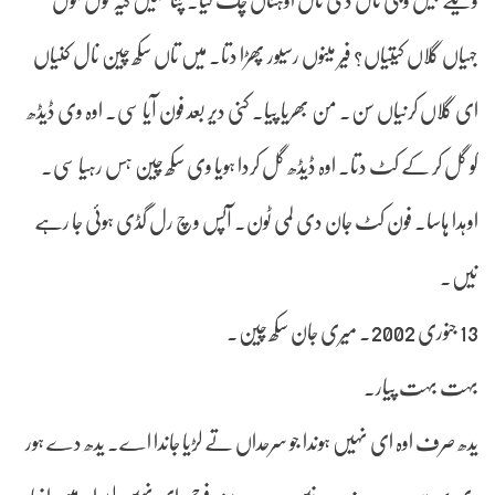
ویلے بیل وجی نال دی نال اوہناں چک لیا۔ پتا نہیں کیہ گول مول
جہیاں گلاں کیتیاں؟ فیر مینوں رسیور پھڑا دتا۔ میں تاں سکھ چین نال کنیاں
ای گلاں کرنیاں سن۔ من بھریا پیا۔ کنی دیر بعد فون آیا سی۔ اوہ وی ڈیڈھ
کو گل کر کے کٹ دتا۔ اوہ ڈیڈھ گل کردا ہویا وی سکھ چین ہس رہیا سی۔
اوہدا ہاسا۔ فون کٹ جان دی لمی ٹون۔ آپس وچ رل گڈی ہوئی جا رہے
نیں۔
13 جنوری 2002۔ میری جان سکھ چین۔
بہت بہت پیار۔
یدھ صرف اوہ ای نہیں ہوندا جو سرحداں تے لڑیا جاندا اے۔ یدھ دے ہور