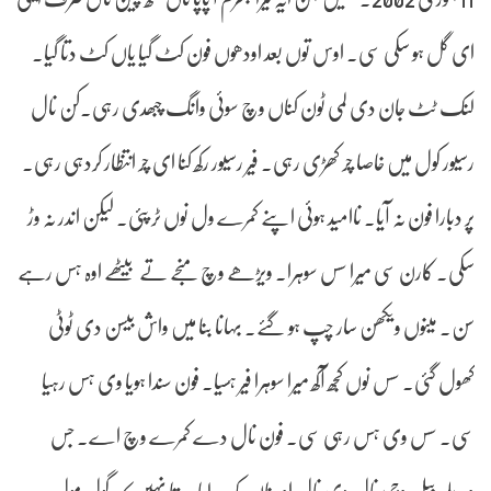
ای گل ہو سکی سی۔ اوس توں بعد اودھوں فون کٹ گیا یاں کٹ دتا گیا۔
لنک ٹٹ جان دی لمی ٹون کناں وچ سوئی وانگ چبھدی رہی۔کن نال
رسیور کول میں خاصا چر کھڑی رہی۔ فیر رسیور رکھ کنا ای چر انتظار کردہی رہی۔
پر دبارا فون نہ آیا۔ ناامید ہوئی اپنے کمرے ول نوں ٹر پئی۔ لیکن اندر نہ وڑ
سکی۔ کارن سی میرا سس سوہرا۔ ویڑھے وچ منجے تے بیٹھے اوہ ہس رہے
سن۔ مینوں ویکھن سار چپ ہو گئے۔ بہانا بنا میں واش بیسن دی ٹوٹی
کھول گئی۔ سس نوں کجھ آکھ میرا سوہرا فیر ہسیا۔ فون سندا ہویا وی ہس رہیا
سی۔ سس وی ہس رہی سی۔ فون نال دے کمرے وچ اے۔ جس