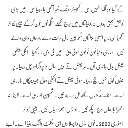
کے گیا اوہ لگدا نہیں سی۔ کمپیوٹر رونگ نمبر آکھی جا رہیا سی۔ میں بڑی
کوشش کیتی جدوں نہ بولیا تاں میں برج بگھلے سنگھ نوں فون کر کے ہیپی نیو ائر
آکھیا سی۔ پر اصلی مزا تاں سکھ چین نال رات دے بارھاں وجن والے
نیں۔ ساری دنیا فون ٹو فون ہوئی پئی۔ میں ٹی وی لا رکھیا۔ اکلی بیٹھی
چینل بدلی جاندی آں۔ ہر چینل تے نویں سال دا پروگرام چل رہیا۔ پر
مینوں کوئی نہیں جچ رہیا۔ سونی چینل تے اکٹھی ہوئی بھیڑ چیکاں مار رہی
اے۔ منڈے کڑیاں گلے مل رہے نیں۔ شمپین اڈ رہی اے۔ لایٹا بند
انھیرا بارھاں وج چکے نیں۔ اوازاں ابھر رہیاں نیں۔ ہیپی نیوائر
1 جنوری 2002۔ نویں سال دا پہلا دن ای سنکٹ وانگ بنیا اے۔ اجے