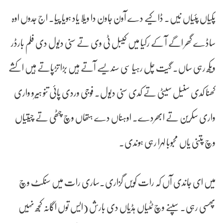
پکیاں پئیاں نیں۔ ڈاکیے دے آون جاون دا ویلا یاد ہویا پیا۔ اج جدوں اوہ
ساڈے گھر اگے آ کے رکیا میں کیبل ٹی وی تے سنی دیول دی فلم بارڈر
ویکھ رہی ساں۔ گیت چل رہیا سی سندیسے آتے ہیں بڑا تڑپاتے ہیں اکشے
کھنا کدی سنیل سیٹی تے کدی سنی دیول۔ فوجی وردی پائی تنو ہیرو واری
واری سکرین تے ابھردے۔ اوہناں دے ہتھاں وچ چٹھی تے چیتیاں
وچ پتنی یاں محبوبا لہرا رہی ہوندی۔
میں ای جاندی آں کہ رات کویں گزاری۔ساری رات میں سنکٹ وچ
پھسی رہی۔ سپنے وچ ٹٹیاں ہڈیاں دی بارش (ایس توں اگانہ کجھ نہیں