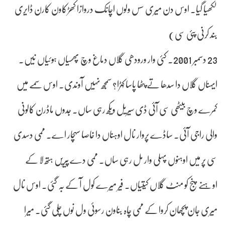
لکھیا گیا۔ اوس دن میری سس ولوں اچانک دروازا کھڑکاون کارن ڈایری
بند کرنی پئی سی)
23 دسمبر 2001۔ کئی وار ورودھی گلاں دماغ وچ پھسیاں ہوئیاں نیں۔
ایہناں گلاں دا سدھا تے پٹھا پاسا کہڑا؟ سمجھ نہیں آوندی۔ اوس سمے میں
کمرے وچ بیٹھی سی آئی ڈی سیریل ویکھ رہی ساں۔ جدوں ماڈرن کالونی
والی راجی آئی۔ ساڈے پروار نال اوہناں دا خاصا سہچار اے۔ ممی دسدی
سی پر میں اوہنوں پہلی وار مل رہی ساں۔ ممی دے پیریں ہتھ لا کے
اوہنے پنج کو منٹ گلاں کیتیاں۔ فیر میرے کول آ کے بہ گئی۔ اوس نال
میری جان پچھان کروا کے ممی چاہ بناون رسوئی ول نوں چلی گئی۔ میرا