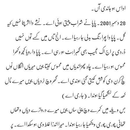
اداس ہو جاندی آں۔
28 دسمبر 2001۔ پاپا نے شراب پیتی ہوئی اے۔ نشے دا اثر پتا نہیں کیہ
گل۔ پاپا دا چہرا رنگ بدلی جا رہیا اے۔ انج تاں میں کسے توں نہیں
ڈردی پر اج اک عجیب جہی گھبراہٹ ہو رہی اے۔ پاپا دا رویا کجھ وکھرا
محسوس ہو رہیا اے۔ چاہ پھڑاندیاں میں محسوس کیتا جویں میریاں انگلاں نوں
ٹچ کرن دی کوشش کیتی گئی ہوندی اے۔ گھر وچ ٹردیاں جویں میرے نال
کھہ کے لنگھیا گیا ہوندا۔ (جاری اے)
جس ویلے میں کمرے وچ پئی ساں جویں میرے دروازے دیاں وتھاں
تھانی چوری چوری ویکھیا جا رہیا ہوندا۔ میرا اندزا غلط وی ہو سکدا اے۔ پر