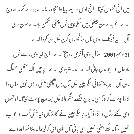
میں انج محسوس کیتا۔ انج اوس ویلے پایا دا منجا ورانڈے نیڑلے کمرے وچ
اے۔ کمرے وچ بیٹھی میں سکھ چین نوں چٹھی لکھن بارے سوچ رہی
آں۔ ایہ فیلنگ اوس نال سانجھیاں کرن نوں جی کردا اے۔
31 دسمبر 2001۔ سال دی آخری تاریخ اے۔ اج ایہ وی رات نوں
بارھاں وجے بدل جانی اے۔ بدلا ضروری اے۔ پر میں اک ستھنی بھوگ
رہی آں۔ ہر روز تنہائی سکھ چین نوں تاں میں پچھلی چٹھی راہیں نویں سال دا
کارڈ پوسٹ کر دتا سی۔ برج بگھلے سنگھ والا نوں بعد وچ پوسٹ کیتا۔ اوتھوں
دی کنے دناں دا کارڈ آیا۔ پر سکھ چین نے کارڈ تاں کیہ چٹھی تک دا جواب
نہیں دتا۔ جیکر چٹھی نہیں سی پانی تاں فون ای کر لیندا۔ جہڑا نمبر اوہ دے