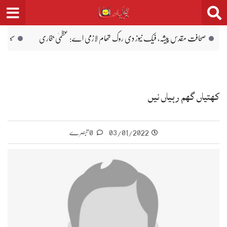
فیک نیوز دی روک تھام لازمی اے: عظمیٰ بخاری
سینیٹ کمیٹی دا کے پی ٹینڈرنگ ب
کھتیاں گھم رہیاں نیں
03/01/2022
0 تبصرے