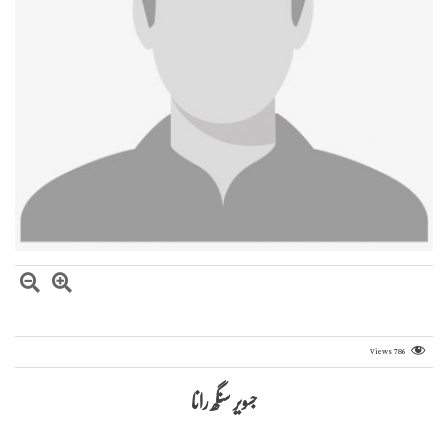
Views
786
جسویر سنگھ رانا