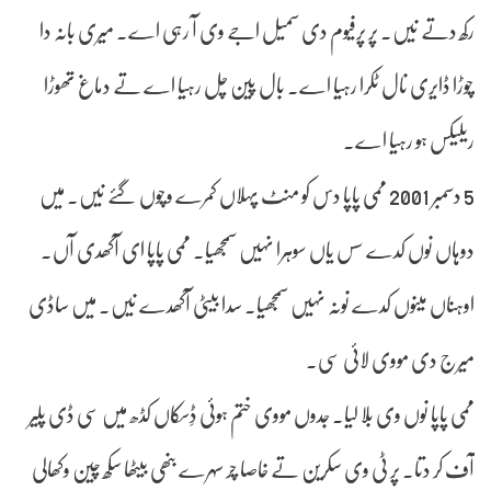
رکھ دتے نیں۔ پر پرفیوم دی سمیل اجے وی آ رہی اے۔ میری بانہ دا
چوڑا ڈایری نال ٹکرا رہیا اے۔ بال پین چل رہیا اے تے دماغ تھوڑا
ریلیکس ہو رہیا اے۔
5 دسمبر 2001 ممی پاپا دس کو منٹ پہلاں کمرے وچوں گئے نیں۔ میں
دوہاں نوں کدے سس یاں سوہرا نہیں سمجھیا۔ ممی پاپا ای آکھدی آں۔
اوہناں مینوں کدے نونہ نہیں سمجھیا۔ سدا بیٹی آکھدے نیں۔ میں ساڈی
میرج دی مووی لائی سی۔
ممی پاپا نوں وی بلا لیا۔ جدوں مووی ختم ہوئی ڈِسکاں کڈھ میں سی ڈی پلیر
آف کر دتا۔ پر ٹی وی سکرین تے خاصا چر سہرے بنھی بیٹھا سکھ چین وکھالی