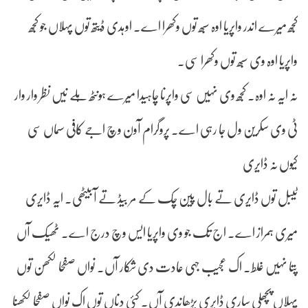
کجھ میرے اندر واپریا اوہ سبھ توں وکھرا اے۔ اوہدی ڈیتھ توں پہلاں جو کجھ
واپریا اوہ وی سبھ توں وکھرا سی۔
نہ ایہ نہ اوہ۔ کجھ وی نہیں سی واپرنا چاہیدا میرے ہونٹھ ہلے نیں نظر وار وار
ٹی وی سکرین ول جا رہی اے۔ پروگرام آون وچ اجے کافی سماں سی
کیوں نہ ڈایری
ٹیبل توں ڈایری تے بال پین چک کے مر بیڈ تے آ بیٹھی۔ ایہ ڈایری
میری ہمراز اے۔ اج تک جو وی واپریا ایس وچ درج اے۔ ٹھیک آں
پتا نہیں غلط۔ اک عجیب جہی عادت دی شکار آں۔ نواں صفحا لکھن توں
پہلاں پچھلی ساری ڈایری پڑھاندی آں۔ کئی دناں توں اک نواں صفحا لکھنا