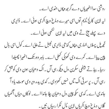
روشنی سدا انھیریاں دے گربھ وچوں جنمدی اے۔
ایہ لاین کالج ٹایم توں ای میرے دماغ وچ اکری ہوئی اے۔ ڈایری
دے پہلے پیج تے وی میں ایہ لاین لکھی ہوئی اے۔
کجھ پل پہلاں الماری وچوں کڈھی ڈایری ٹیبل تے پئی اے۔ کول ای بال
پین پیا اے۔ کمرے دی کھڑکی کھلی اے۔ باہر دور تک انھیرا پھیلدا
رہیا۔ بیڈ تے بیٹھی سکرین ول ویکھ رہی آں۔ اک دھیان ہون دی کوشش کر
رہی آں۔ پر سرتی اک تاں نہیں کھڑدی۔ کدی یدھ ویر دی موت یاد آ
جاندی اے۔ کدی سکھ چین ول دھیان چلا جاندا اے۔ لوکاں دیاں آکھیاں
گلاں دماغ وچ اکریاں لاین نال ٹکرا رہیاں نیں۔