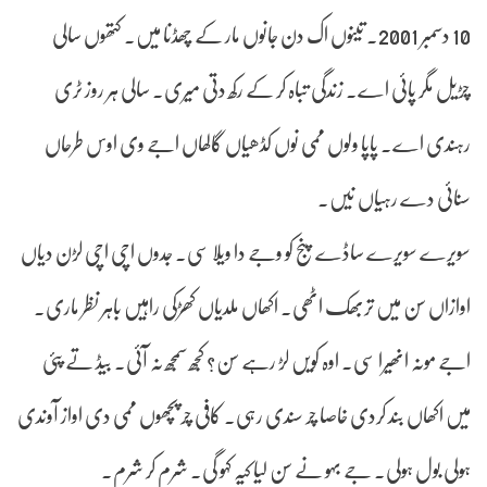
10 دسمبر 2001۔ تینوں اک دن جانوں مار کے چھڈنا میں۔ کتھوں سالی
چڑیل مگر پائی اے۔ زندگی تباہ کر کے رکھ دتی میری۔ سالی ہر روز ٹری
رہندی اے۔ پاپا ولوں ممی نوں کڈھیاں گالھاں اجے وی اوس طرحاں
سنائی دے رہیاں نیں۔
سویرے سویرے ساڈے پنج کو وجے دا ویلا سی۔ جدوں اچی اچی لڑن دیاں
اوازاں سن میں تربھک اٹھی۔ اکھاں ملدیاں کھڑکی راہیں باہر نظر ماری۔
اجے مونہ انھیرا سی۔ اوہ کویں لڑ رہے سن؟ کجھ سمجھ نہ آئی۔ بیڈ تے پئی
میں اکھاں بند کردی خاصا چر سندی رہی۔ کافی چر پچھوں ممی دی اواز آوندی
ہولی بول ہولی۔ جے بہو نے سن لیا کیہ کہو گی۔ شرم کر شرم۔