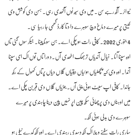
نیو ائر۔ آکھ رہے سن۔ میں وی سبھ نوں آکھدی رہی۔ ہسن دی کوشش وی
کیتی پر میرے دماغ وچ سوہرے دا دتا کارڈ گھمی جا رہیا سی۔
4 جنوری 2002۔ کافی رات ہو چکی اے۔ ہن سونا پینا۔ جیکر سوں گئی تاں
اوہ سپنا آنا۔ خیال آندیاں تربھک اٹھدی آں۔د ورا تاں توں اک ای سپنا
آندا۔ اوہ وی کیہ پچھلیاں ہوئیاں بیتیاں گلاں دیاں پرتاں کھول کے رکھ
جاندا۔ کافی اپ سیٹ ہوئی پئی آں۔ جہڑیاں گلاں دی قبر بن چکی اے۔
میں اوہناں دی پرچھائی سکھ چین اپر نہیں پین دینا چاہندی پر میرے
سوہرے دی بدلی ہوئی اکھ۔
ساری رات سفنے وچ اک اکھ دسدی رہندی اے۔ اوہ اکھ کدے نیلی ہو