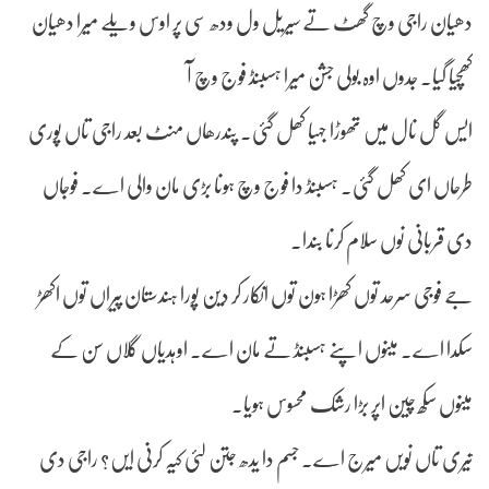
دھیان راجی وچ گھٹ تے سیریل ول ودھ سی پر اوس ویلے میرا دھیان
کھچیا گیا۔ جدوں اوہ بولی جشن میرا ہسبنڈ فوج وچ آ
ایس گل نال میں تھوڑا جہیا کھل گئی۔ پندرھاں منٹ بعد راجی تاں پوری
طرحاں ای کھل گئی۔ ہسبنڈ دا فوج وچ ہونا بڑی مان والی اے۔ فوجاں
دی قربانی نوں سلام کرنا بندا۔
جے فوجی سرحد توں کھڑا ہون توں انکار کر دین پورا ہندستان پیراں توں اکھڑ
سکدا اے۔ مینوں اپنے ہسبنڈ تے مان اے۔ اوہدیاں گلاں سن کے
مینوں سکھ چین اپر بڑا رشک محسوس ہویا۔
تیری تاں نویں میرج اے۔ جسم دا یدھ جتن لئی کیہ کرنی ایں؟ راجی دی