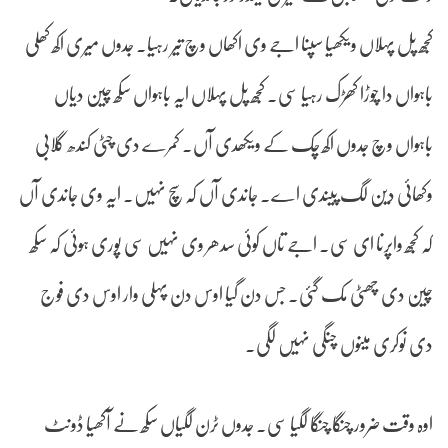
کجھ پل پہلاں ویکھیا سپنا اجے وی اکھاں وچ تیر رہیا۔ جدوں میری اکھ کھلی
باہواں دا چوڑا کھڑک رہیا سی۔ کجھ پل پہلاں ایہ باہواں سکھ چین دیاں
باہواں وچ جدوں اکھ چک کے ویکھدی آں۔ کمرے دی چٹی کندھ گلابی
وکھائی دین لگ پیندی اے۔ جاندی آں کہ سچ نہیں۔ ایہ وی جاندی آں
کہ کجھ واپرنا ای سی۔ اجے تاں کوئی سدھر وی نہیں سی پوری ہوئی کہ سکھ
چین دی چھٹی مک گئی۔ جس دن گیا اوس دن پہلی وار اوس دی فوج
دی نوکری مینوں چنگی نہیں لگی۔
اوہ وقت ضرور چنگا چنگا لگیا سی۔ جدوں ٹرن لگیاں سکھ نے آکھیا ڈونٹ