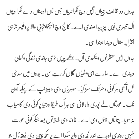
جدوں دو مخالف چیزاں آپس وچ ٹکراندیاں نیں تاں اوہناں دے ٹکرا وچوں
اک تیسری نویں چیز پیدا ہوندی اے۔ کالج وچ الیکٹو پنجابی والا پروفیسر شاہی
اکثر ایہ مثال دیندا ہوندا سی۔
جدوں ایس منظر نوں ویکھدی آں۔ پٹھے پیریں ٹری جاندی زندگی وکھالی
دیندی اے۔ سارے ای پٹھیاں گلاں کر رہے سن۔ جدوں میں سدھی
گل آکھی ہر کوئی دھر تک سڑ گیا۔ سوہریاں دی دہلیز ٹپ کے پیکے آون
تک۔ عورتاں نے پوری واہ لائی سی ہر اک طریقا ورتیا پر کوئی وی کامیاب
نہ ہویا۔ پتا تاں مینوں وی اے۔ خاوند دی ڈیتھ توں بعد جیکر کوئی عورت
نہیں روندی اوہدے اندر کجھ وی واپر سکدا اے پر سکھ چین دی ڈیتھ نال جو