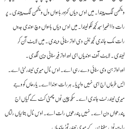
ویکھن لگ پیندا۔ میں اوس دیاں کمزور باہواں ول ویکھن لگ پیندی۔ پر
رات دا انھیرا سبھ کجھ لکو لیندا۔ میں اوس دیاں باہواں وچ ہوندی جدوں
رات مک جاندی کجھ ٹٹن دی اواز سنائی دیندی۔ میں لایٹ آن کر
لیندی۔ لایٹ آف ہوندیاں ای اوہ اواز فیر سنائی دین لگدی۔
اوہ اواز ہن وی سنائی دے رہی اے۔ اوس نال میری نیندر ٹٹی اے۔
ایس طرحاں اج ای نہیں واپریا۔ ہر رات ہوندا اے۔ یارھاں کو وجے
میری نیندر ٹٹ جاندی اے۔ سکھ چین نوں چھٹی کٹ کے گیاں اج
پندرھواں دن اے۔ نہیں پندرھویں رات اے۔ اوس نال بتائیاں راتاں
رات نوں سفنا بن کے میری نیندر توڑ جاندیاں۔