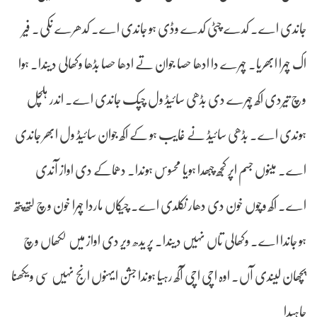
جاندی اے۔ کدے چٹی کدے وڈی ہو جاندی اے۔ کدھرے نِکی۔ فیر
اک چہرا ابھریا۔ چہرے دا ادھا حصا جوان تے ادھا حصا بڈھا وکھالی دیندا۔ ہوا
وچ تیردی اکھ چہرے دی بڈھی سائیڈ ول چپک جاندی اے۔ اندر ہلچل
ہوندی اے۔ بڈھی سائیڈ نے غایب ہو کے اکھ جوان سائیڈ ول ابھر جاندی
اے۔ مینوں جسم اپر کجھ چبھدا ہویا محسوس ہوندا۔ دھماکے دی اواز آندی
اے۔ اکھ وچوں خون دی دھار نکلدی اے۔ چیکاں ماردا چہرا خون وچ لتھ پتھ
ہو جاندا اے۔ وکھالی تاں نہیں دیندا۔ پر یدھ ویر دی اواز میں لکھاں وچ
پچھان لیندی آں۔ اوہ اچی اچی آکھ رہیا ہوندا جشن ایہنوں انج نہیں سی ویکھنا
چاہیدا