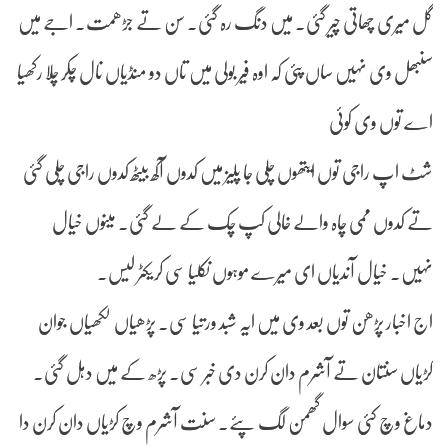
گل میری چھاتی چیر گئی۔ میں دنگ رہ گئی۔ سن تے جڑھمت۔ اجے میں
سنبھل وی نہیں ساں پئی کہ اوہ فیر بولی میں تاں دو منڈیاں نال چکر چلا رکھیا
اے توں وی کوئی
شٹ اپ راجی توں ایتھوں چلی جا پلیز میں کدوں آکھ بیٹھ کدوں راجی چلی گئی
تے کدوں ممی چاہ والے خالی کپ چک کے لے گئی۔ مینوں خیال
نہیں۔ خیال آندیاں ای میرے موہوں نکلیا سی کریکٹر لیس۔
اج اخبار پڑھن توں بعد وی میں ایہ شبد ورتیا سی۔ پڑھیاں لکھیاں جوان
کڑیاں سنتان تے آشرم دان کرن دی خبر سی۔ پڑھ کے میں دہل گئی۔
دماغ وچ کئی سوال گھمن لگ پئے۔ سنت آشرم وچ کڑیاں دان کرن دا