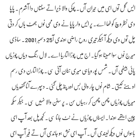
ایس گل توں ای میں حیران آں۔ چوکی والا ڈیرا تے سنتاں دا آشرم۔ پاپا
دی نظر وچ کوٹھا اے۔ پر ایس وار پاپا نے وی ممی نوں جھٹ ہاں کر دتی
چل توں وی ویکھ آ جیکر تیری روح راضی ہوندی آ25 دسمبر 2001۔ ساڈی
میرج نوں سوا مہینا ہو گیا۔ اج میں چوڑا اتاریا اے۔ لال رنگ دیاں چوڑیاں
پائی بیٹھی آں۔ شمس پور ویاہی میری ننان آئی سی۔ چوڑا اتارن دی رسم
اوہنے کیتی۔ شام نوں چار والی بس اوہ پنڈ چلی گئی۔ دپہرے آٹا گنھدیاں
میریاں چوڑیاں چھن چھن کر رہیاں سن۔ پر سنن والا نہیں سی۔ جیکر سکھ
چین ایتھے ہوندا۔ ایہناں چوڑیاں نے ٹٹ جانا سی۔ کجھ پل بعد آپ ای
باہواں نوں ویکھ لیندی آں۔ آپ ای خش ہو جاندی آں تے فیر آپ ای