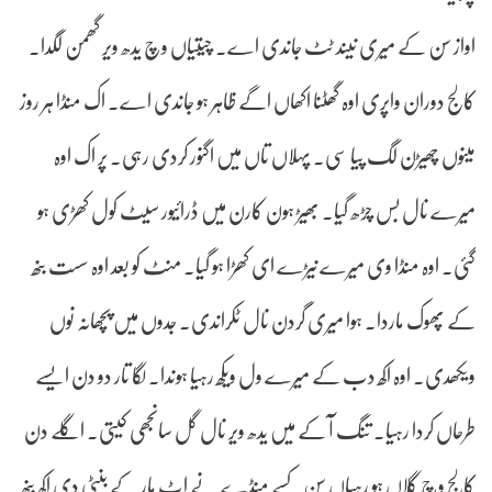
اواز سن کے میری نیند ٹٹ جاندی اے۔ چیتیاں وچ یدھ ویر گھمن لگدا۔
کالج دوران واپری اوہ گھٹنا اکھاں اگے ظاہر ہو جاندی اے۔ اک منڈا ہر روز
مینوں چھیڑن لگ پیا سی۔ پہلاں تاں میں اگنور کردی رہی۔ پر اک اوہ
میرے نال بس چڑھ گیا۔ بھیڑ ہون کارن میں ڈرائیور سیٹ کول کھڑی ہو
گئی۔ اوہ منڈا وی میرے نیڑے ای کھڑا ہو گیا۔ منٹ کو بعد اوہ سست بنھ
کے پھوک ماردا۔ ہوا میری گردن نال ٹکراندی۔ جدوں میں پچھانہ نوں
ویکھدی۔ اوہ اکھ دب کے میرے ول ویکھ رہیا ہوندا۔ لگا تار دو دن ایسے
طرحاں کردا رہیا۔ تنگ آ کے میں یدھ ویر نال گل سانجھی کیتی۔ اگلے دن
کالج وچ گلاں ہو رہیاں سن کسے منڈے نے اِٹ مار کے بنٹی دی اکھ بنھ