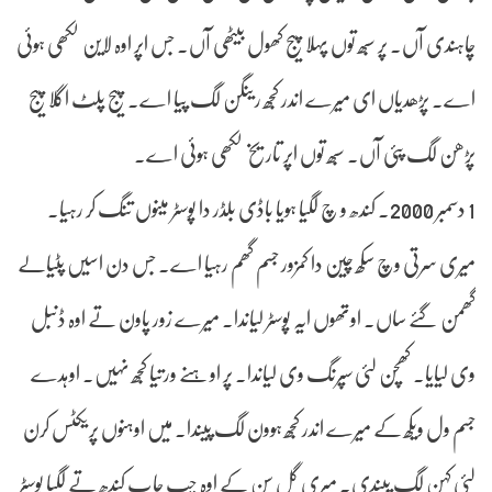
چاہندی آں۔ پر سبھ توں پہلا پیج کھول بیٹھی آں۔ جس اپر اوہ لاین لکھی ہوئی
اے۔ پڑھدیاں ای میرے اندر کجھ رینگن لگ پیا اے۔ پیج پلٹ اگلا پیج
پڑھن لگ پئی آں۔ سبھ توں اپر تاریخ لکھی ہوئی اے۔
1 دسمبر 2000۔ کندھ و چ لگیا ہویا باڈی بلڈر دا پوسٹر مینوں تنگ کر رہیا۔
میری سرتی وچ سکھ چین دا کمزور جسم گھم رہیا اے۔ جس دن اسیں پٹیالے
گھمن گئے ساں۔ اوتھوں ایہ پوسٹر لیاندا۔ میرے زور پاون تے اوہ ڈنبل
وی لیایا۔ کھچن لئی سپرنگ وی لیاندا۔ پر اوہنے ورتیا کجھ نہیں۔ اوہدے
جسم ول ویکھ کے میرے اندر کجھ ہوون لگ پیندا۔ میں اوہنوں پریکٹس کرن
لئی کہن لگ پیندی۔ میری گل سن کے اوہ چپ چاپ کندھ تے لگیا پوسٹر