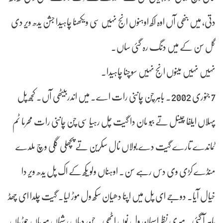
دتی، میں بنھی آں اوہ اکھ اوہنوں انج نہیں سی ویکھنا چاہیدا جشن یدھ ویر دی
گل سن کے میں دنگ رہ گئی ساں۔
نہیں نہیں مینوں انج نہیں سوچنا چاہیدا۔
7 جنوری 2002۔ باہر چن چاننی رات اے۔ میں اندربیٹھی آں۔ کجھ پل
پہلاں ایلفا چینل تے ببو مان دا گیت چل رہیا سی چن چاننی رات محرما ٹم
ٹماندے تارے گیت دے بولاں نال سکرین تے پچھلی گلی وچ ملدے
منڈے کڑی وی دس رہے سن۔ اوہناں ولو یکھ کے اک پل یدھ ویر دا
خیال آیا۔ دوجے ای پل میں اپنا دھیان سکھ ول موڑ لیا۔ گیت چلدا ای چھڈ
باہر آ گئی۔ میری نظر اسمان ول نوں اٹھی۔ چن دیاں رشماں میریاں چوڑیاں