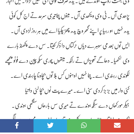
وی بہت روپ ہوندے نیں۔ یدھ صرف فوجی ای نہیں لڑدا۔ میں اخبار
پڑھدی آں۔ ٹی وی ویکھدی آں۔ مینوں پتا تیری سرحد تے اج کل کوئی
یدھ نہیں ہو رہیا پر اپنے گھر وچ یدھ چھڑ چکیا اے میں ہر روز لڑدی آں۔
ایس توں بعد می سوہرے دیاں حرکتاں دا ذکر کیتا۔ سس دے پکھنڈ بارے
وی لکھیا۔ دھاگے تعویزاں تے راکھ۔ میتھوں چوری سکھ چین دے فوٹو پچھے
لکوندی رہندی اے۔ پتا نہیں اوہنوں کس بلا توں بچاونا چاہندی اے۔
کئی وار میں بڑ بڑ کردی سنی اے۔ میرے پت نوں بچا لئی داتیا
جیکر مورکھاں دے سِنگھ ہوندے تے میری سس بارھاں سنگھی ہوندی۔
بچن دی لوڑ تاں مینوں اے۔ کل دی تاں ایہ لوڑ بہت محسوس ہون لگی