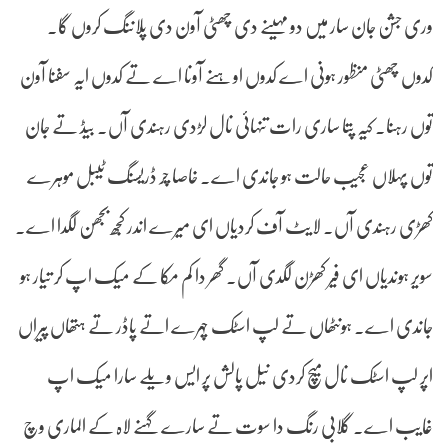
وری جشن جان سار میں دو مہینے دی چھٹی آون دی پلاننگ کروں گا۔
کدوں چھٹی منظور ہونی اے کدوں اوہنے آونا اے تے کدوں ایہ سفنا آون
توں رہنا۔ کیہ پتا ساری رات تنہائی نال لڑدی رہندی آں۔ بیڈ تے جان
توں پہلاں عجیب حالت ہو جاندی اے۔ خاصا چر ڈریسنگ ٹیبل موہرے
کھڑی رہندی آں۔ لایٹ آف کردیاں ای میرے اندر کجھ بجھن لگدا اے۔
سویر ہوندیاں ای فیر کھڑن لگدی آں۔ گھر دا کم مکا کے میک اپ کر تیار ہو
جاندی اے۔ ہونٹھاں تے لپ اسٹک چہرے اتے پاڈر تے ہتھاں پیراں
اپر لپ اسٹک نال میچ کردی نیل پالش پر ایس ویلے سارا میک اپ
غایب اے۔ گلابی رنگ دا سوت تے سارے گہنے لاہ کے الماری وچ