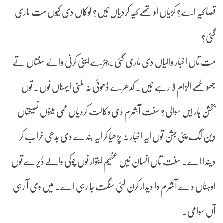
قصا کیہ اے؟ کڑیاں اوتھے کیہ کردیاں نیں؟ لوکاں دی کیوں مت ماری
گئی؟
مت تاں اخبار والیاں دی ماری گئی۔جہڑے اینی کرنی والے سنتاں تے
جھوٹھے الزام لا رہے نیں۔ کدھرے ڈھوئی نہ ملنی ایہناں نوں۔ توں
بخشن ہار ایں سوالی؟ سنت آشرم دی وکالت کردیاں ممی مینوں نصیحتاں
دین لگ پئی جشن توں ایہ اخبار نہ پڑھیا کر ایہ بندے دی بدھی خراب کر
دیندا اے۔ سنت تاں انسان نیں عظیم ایتوار نوں چوکی والے ڈیرے توں
اوہناں دے آشرم دا دیدار کرن لئی سنگت جا رہی اے۔ میں وی آ رہی
آں سوامی۔