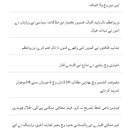
لین دین وچ وڈا اضافہ
وزیراعظم نال ولید اقبال، خسرور بختیار دی ملاقات، سیاسی تے وزارتاں دے
امور تے تبادلہ خیال
عدلیہ طاقتور تے کمزور لئی وکھرے قنون دا تاثر ختم کرے: وزیراعظم
مٹیاری وچ رشتے دے تنازع تے 6بندے قتل
مقبوضہ کشمیر وچ بھارتی مظالم، 120دناں وچ 2عورتاں سنے 38نوجوان
شہید کر دتے
فردوس باجی غلط تشریح نہ کرو، فیئر معافی منگنی پے گی، طلال چوہدری
غیر ملکی طیارے دی پاکستانی حدود وچ بغیر اجازت انٹری، وارننگ دے کے