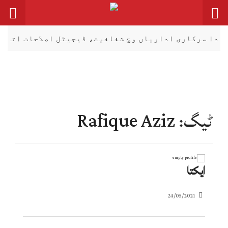
رکاری اداریاں وچ شفافیت، ڈیجیٹل اصلاحات اتے زور
ٹیگ: Rafique Aziz
ایکتا
24/05/2021