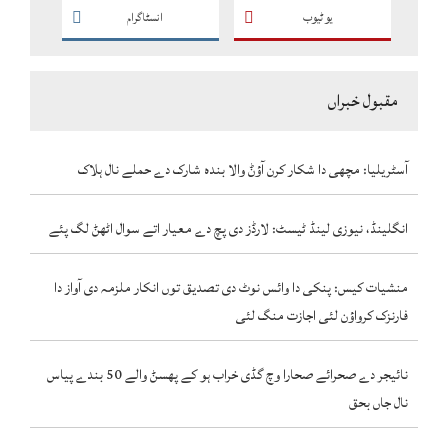
یو ٹیوب
انسٹاگرام
مقبول خبراں
آسٹریلیا: مچھی دا شکار کرن آؤݨ والا بندہ شارک دے حملے نال ہلاک
انگلینڈ، نیوزی لینڈ ٹیسٹ: لارڈز دی پچ دے معیار اتے سوال اٹھݨ لگ پئے
منشیات کیس: پنکی دا وائس نوٹ دی تصدیق توں انکار ملزمہ دی آواز دا
فارنزک کرواؤن لئی اجازت منگ لئی
نائیجر دے صحرائے صحارا وچ گڈی خراب ہو کے پھسݨ والے 50 بندے پیاس
نال جاں بحق