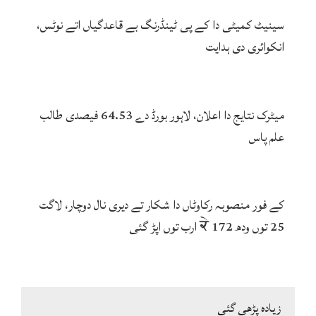
سینیٹ کمیٹی دا کے پی ٹینڈرنگ بے قاعدگیاں اتے نوٹس،
انکوائری دی ہدایت
میٹرک نتایج دا اعلان، لاہور بورڈ دے 64.53 فیصدی طالب
علم پاس
کے فور منصوبہ رکاوٹاں دا شکار تے دیری نال دوچار، لاگت
25 توں ودھ ਕੇ 172 ارب توں اپڑ گئی
زیادہ پڑھی گئی