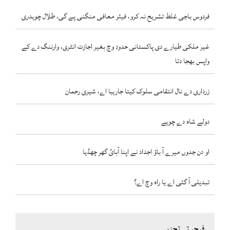
فردوس باجی غلط تشریح نہ کرو، فیئر معافی منگنی پے گی، طلال چوہدری
غیر ملکی طیارے دی پاکستانی حدود وچ بغیر اجازت انٹری، وارننگ دے کے
واپس بھجا دتا
زرداری دے نال انتقامی سلوک کیتا جارہیا اے، شیری رحمان
دولے شاہ دے چوہے
او دن جدوں میرے آ باؤ اجداد نے اپنا آبائ گھر چھڈیا
تبدیلی آ گئی اے یا راہ وچ اے؟
فیچر تےتجزیے