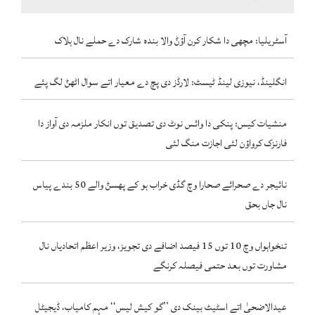
آسٹریلیا: مچھی دا شکار کرن آؤݨ والا بندہ شارک دے حملے نال ہلاک
انگلینڈ، نیوزی لینڈ ٹیسٹ: لارڈز دی پچ دے معیار اتے سوال اٹھݨ لگ پئے
منشیات کیس: پنکی دا وائس نوٹ دی تصدیق توں انکار ملزمہ دی آواز دا
فارنزک کرواؤن لئی اجازت منگ لئی
نائیجر دے صحرائے صحارا وچ گڈی خراب ہو کے پھسݨ والے 50 بندے پیاس
نال جاں بحق
تنخواہواں وچ 10 توں 15 فیصد اضافے دی تجویز، وزیر اعظم اتحادیاں نال
مشاورت توں بعد حتمی فیصلہ کرنگے
عیدالاضحیٰ اتے اسٹیٹ بینک دی ’’گو کیش لیس‘‘ مہم کامیاب، ڈیجیٹل