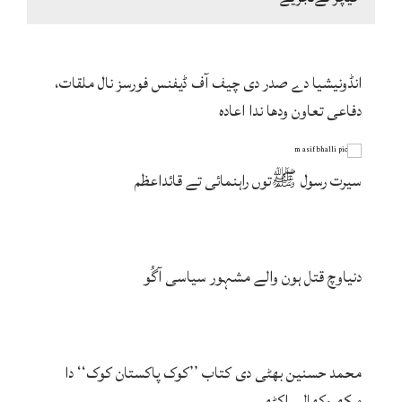
انڈونیشیا دے صدر دی چیف آف ڈیفنس فورسز نال ملقات،
دفاعی تعاون ودھا ندا اعادہ
سیرت رسول ﷺتوں راہنمائی تے قائداعظم
دنیاوچ قتل ہون والے مشہور سیاسی آگُو
محمد حسنین بھٹی دی کتاب ’’کوک پاکستان کوک‘‘ دا
مکھ وکھالی اکٹھ