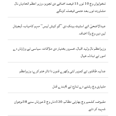
تنخواہواں وچ 10 توں 15 فیصد اضافے دی تجویز، وزیر اعظم اتحادیاں نال
مشاورت توں بعد حتمی فیصلہ کرنگے
عیدالاضحیٰ اتے اسٹیٹ بینک دی ’’گو کیش لیس‘‘ مہم کامیاب، ڈیجیٹل
لین دین وچ وڈا اضافہ
وزیراعظم نال ولید اقبال، خسرور بختیار دی ملاقات، سیاسی تے وزارتاں دے
امور تے تبادلہ خیال
عدلیہ طاقتور تے کمزور لئی وکھرے قنون دا تاثر ختم کرے: وزیراعظم
مٹیاری وچ رشتے دے تنازع تے 6بندے قتل
مقبوضہ کشمیر وچ بھارتی مظالم، 120دناں وچ 2عورتاں سنے 38نوجوان
شہید کر دتے