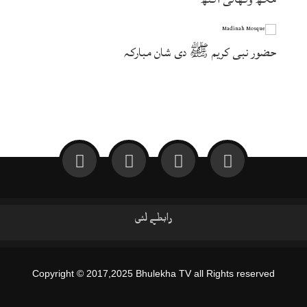
حضور نبی کریم ﷺ دی شان مبارکہ
رابطے لئی
Copyright © 2017,2025 Bhulekha TV all Rights reserved