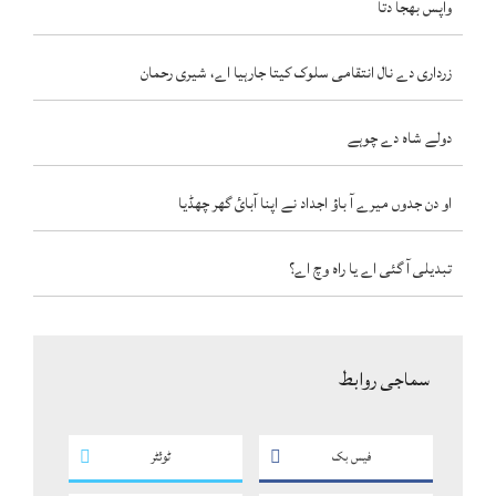
واپس بھجا دتا
زرداری دے نال انتقامی سلوک کیتا جارہیا اے، شیری رحمان
دولے شاہ دے چوہے
او دن جدوں میرے آ باؤ اجداد نے اپنا آبائ گھر چھڈیا
تبدیلی آ گئی اے یا راہ وچ اے؟
سماجی روابط
فیس بک
ٹوئٹر