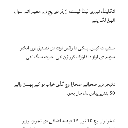
انگلینڈ، نیوزی لینڈ ٹیسٹ: لارڈز دی پچ دے معیار اتے سوال
اٹھݨ لگ پئے
منشیات کیس: پنکی دا وائس نوٹ دی تصدیق توں انکار
ملزمہ دی آواز دا فارنزک کرواؤن لئی اجازت منگ لئی
نائیجر دے صحرائے صحارا وچ گڈی خراب ہو کے پھسݨ والے
50 بندے پیاس نال جاں بحق
تنخواہواں وچ 10 توں 15 فیصد اضافے دی تجویز، وزیر