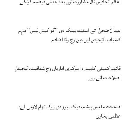
اعظم اتحادیاں نال مشاورت توں بعد حتمی فیصلہ کرنگے
عیدالاضحیٰ اتے اسٹیٹ بینک دی ’’گو کیش لیس‘‘ مہم
کامیاب، ڈیجیٹل لین دین وچ وڈا اضافہ
قائمہ کمیٹی کابینہ دا سرکاری اداریاں وچ شفافیت، ڈیجیٹل
اصلاحات اتے زور
صحافت مقدس پیشہ، فیک نیوز دی روک تھام لازمی اے:
عظمیٰ بخاری