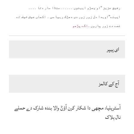
رفیق عزیز “او پھڑو ایہنوں ۔۔۔۔۔۔منڈا مار دتا ۔۔۔۔
ایہنے”اوہدا دل زور زور دی دھڑک رہیا سی ۔ اکھاں جوش خوف تے
غصے دے زور پاروں
..اگے پڑھو
ای پیپر
آج کے کالمز
آسٹریلیا: مچھی دا شکار کرن آؤݨ والا بندہ شارک دے حملے
نال ہلاک