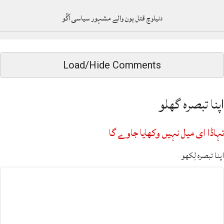
دنیاوچ قتل ہون والے مشہور سیاسی آگُو
Load/Hide Comments
اپنا تبصرہ گھلو
تہاڈا ای میل نہیں وکھایا جاوے گا
اپنا تبصرہ لِکھو