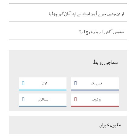
او دن جدوں میرے آ باؤ اجداد نے اپنا آبائ گھر چھڈیا
تبدیلی آ گئی اے یا راہ وچ اے؟
سماجی روابط
فیس بک
ٹوئٹر
یو ٹیوب
انسٹاگرام
مقبول خبراں