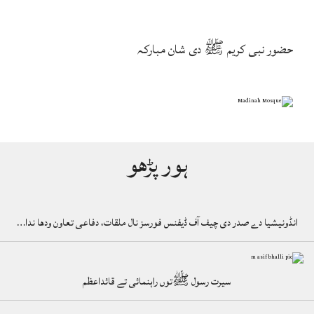
حضور نبی کریم ﷺ دی شان مبارکہ
ہور پڑھو
انڈونیشیا دے صدر دی چیف آف ڈیفنس فورسز نال ملقات، دفاعی تعاون ودھا ندا…
سیرت رسول ﷺتوں راہنمائی تے قائداعظم