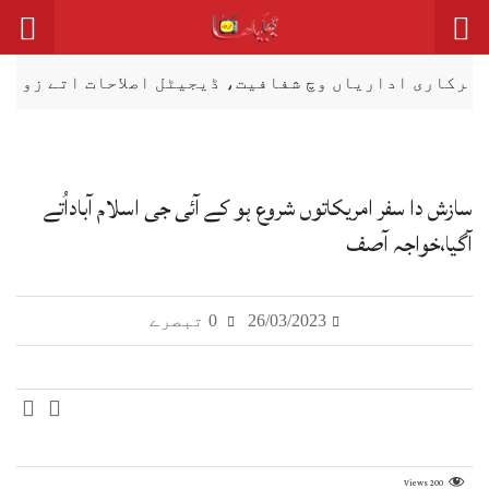
اداریاں وچ شفافیت، ڈیجیٹل اصلاحات اتے زور
صحاف
سازش دا سفر امریکاتوں شروع ہو کے آئی جی اسلام آباداُتے
آگیا،خواجہ آصف
26/03/2023
0 تبصرے
Views
200