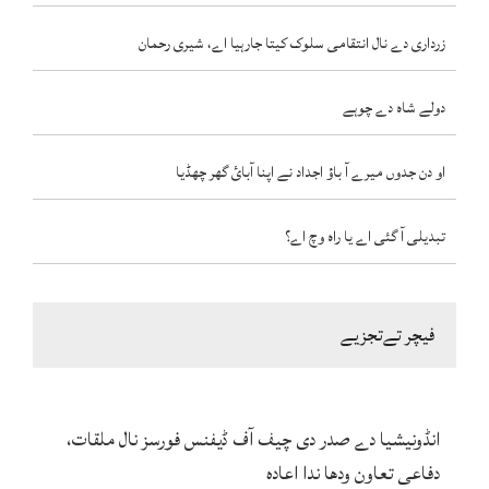
زرداری دے نال انتقامی سلوک کیتا جارہیا اے، شیری رحمان
دولے شاہ دے چوہے
او دن جدوں میرے آ باؤ اجداد نے اپنا آبائ گھر چھڈیا
تبدیلی آ گئی اے یا راہ وچ اے؟
فیچر تےتجزیے
انڈونیشیا دے صدر دی چیف آف ڈیفنس فورسز نال ملقات،
دفاعی تعاون ودھا ندا اعادہ