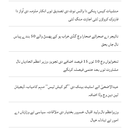
منشیات کیس: پنکی دا وائس نوٹ دی تصدیق توں انکار ملزمہ دی آواز دا
فارنزک کرواؤن لئی اجازت منگ لئی
نائیجر دے صحرائے صحارا وچ گڈی خراب ہو کے پھسݨ والے 50 بندے پیاس
نال جاں بحق
تنخواہواں وچ 10 توں 15 فیصد اضافے دی تجویز، وزیر اعظم اتحادیاں نال
مشاورت توں بعد حتمی فیصلہ کرنگے
عیدالاضحیٰ اتے اسٹیٹ بینک دی ’’گو کیش لیس‘‘ مہم کامیاب، ڈیجیٹل
لین دین وچ وڈا اضافہ
وزیراعظم نال ولید اقبال، خسرور بختیار دی ملاقات، سیاسی تے وزارتاں دے
امور تے تبادلہ خیال