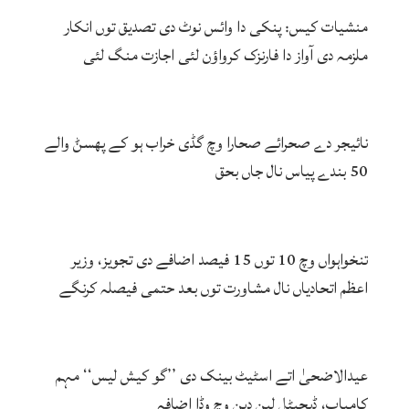
منشیات کیس: پنکی دا وائس نوٹ دی تصدیق توں انکار
ملزمہ دی آواز دا فارنزک کرواؤن لئی اجازت منگ لئی
نائیجر دے صحرائے صحارا وچ گڈی خراب ہو کے پھسݨ والے
50 بندے پیاس نال جاں بحق
تنخواہواں وچ 10 توں 15 فیصد اضافے دی تجویز، وزیر
اعظم اتحادیاں نال مشاورت توں بعد حتمی فیصلہ کرنگے
عیدالاضحیٰ اتے اسٹیٹ بینک دی ’’گو کیش لیس‘‘ مہم
کامیاب، ڈیجیٹل لین دین وچ وڈا اضافہ