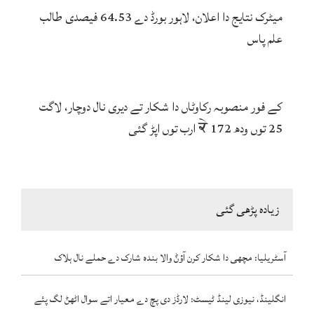
میٹرک نتایج دا اعلان، لاہور بورڈ دے 64.53 فیصدی طالب
علم پاس
کے فور منصوبہ رکاوٹاں دا شکار تے دیری نال دوچار، لاگت
25 توں ودھ ਕੇ 172 ارب توں اپڑ گئی
زیادہ پڑھی گئی
آسٹریلیا: مچھی دا شکار کرن آؤݨ والا بندہ شارک دے حملے نال ہلاک
انگلینڈ، نیوزی لینڈ ٹیسٹ: لارڈز دی پچ دے معیار اتے سوال اٹھݨ لگ پئے