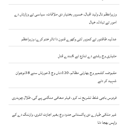
وزیراعظم نال ولید اقبال، خسرور بختیار دی ملاقات، سیاسی تے وزارتاں دے
امور تے تبادلہ خیال
عدلیہ طاقتور تے کمزور لئی وکھرے قنون دا تاثر ختم کرے: وزیراعظم
مٹیاری وچ رشتے دے تنازع تے 6بندے قتل
مقبوضہ کشمیر وچ بھارتی مظالم، 120دناں وچ 2عورتاں سنے 38نوجوان
شہید کر دتے
فردوس باجی غلط تشریح نہ کرو، فیئر معافی منگنی پے گی، طلال چوہدری
غیر ملکی طیارے دی پاکستانی حدود وچ بغیر اجازت انٹری، وارننگ دے کے
واپس بھجا دتا