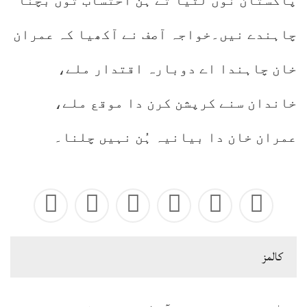
پاکستان نوں لٹیا تے ہُن احتساب توں بچنا
چاہندے نیں۔خواجہ آصف نے آکھیا کہ عمران
خان چاہندا اے دوبارہ اقتدار ملے،
خاندان سنے کرپشن کرن دا موقع ملے،
عمران خان دا بیانیہ ہُن نہیں چلنا۔
كالمز