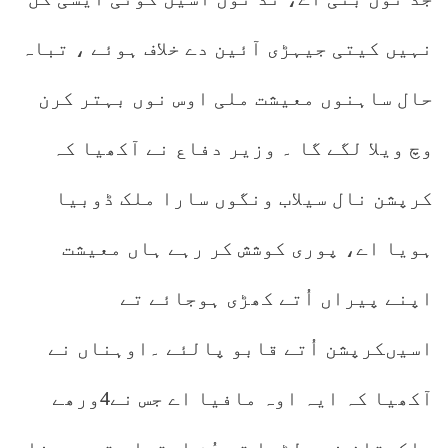
نہیں کیتی جیہڑی آئین دے خلاف ہوئے ، تباہ
حال ساہنوں معیشت ملی اوس نوں بہتر کرن
وچ ویلا لگے گا ۔ وزیر دفاع نے آکھیا کہ
کرپشن نال سیلاب ونگوں سارا ملک ڈوبیا
ہویا اے، پوری کوشش کر رہے ہاں معیشت
اپنے پیراں اُتے کھڑی ہوجائے تے
اسیںکرپشن اُتے قابو پالئے ۔اوہناں نے
آکھیا کہ ایہ اوہ مافیا اے جس نے4ورھے