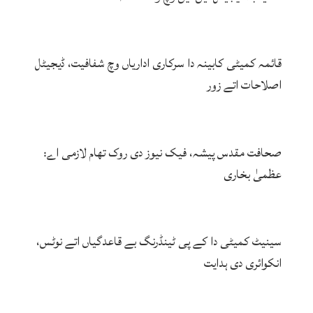
قائمہ کمیٹی کابینہ دا سرکاری اداریاں وچ شفافیت، ڈیجیٹل
اصلاحات اتے زور
صحافت مقدس پیشہ، فیک نیوز دی روک تھام لازمی اے:
عظمیٰ بخاری
سینیٹ کمیٹی دا کے پی ٹینڈرنگ بے قاعدگیاں اتے نوٹس،
انکوائری دی ہدایت