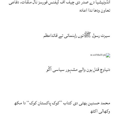
انڈونیشیا دے صدر دی چیف آف ڈیفنس فورسز نال ملقات، دفاعی
تعاون ودھا ندا اعادہ
سیرت رسول ﷺتوں راہنمائی تے قائداعظم
دنیاوچ قتل ہون والے مشہور سیاسی آگُو
محمد حسنین بھٹی دی کتاب ’’کوک پاکستان کوک‘‘ دا مکھ
وکھالی اکٹھ