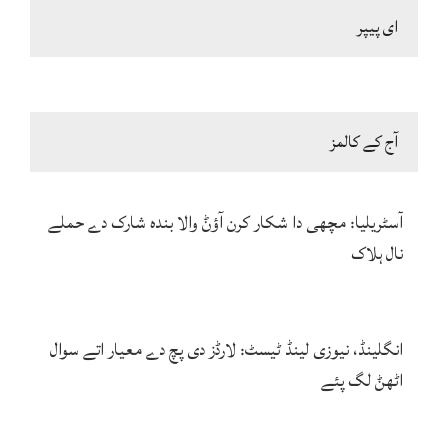
ای پیپر
آج کے کالمز
آسٹریلیا: مچھی دا شکار کرن آؤݨ والا بندہ شارک دے حملے
نال ہلاک
انگلینڈ، نیوزی لینڈ ٹیسٹ: لارڈز دی پچ دے معیار اتے سوال
اٹھݨ لگ پئے