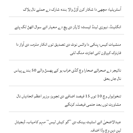
آسٹریلیا: مچھی دا شکار کرن آؤݨ والا بندہ شارک دے حملے نال ہلاک
انگلینڈ، نیوزی لینڈ ٹیسٹ: لارڈز دی پچ دے معیار اتے سوال اٹھݨ لگ پئے
منشیات کیس: پنکی دا وائس نوٹ دی تصدیق توں انکار ملزمہ دی آواز دا
فارنزک کرواؤن لئی اجازت منگ لئی
نائیجر دے صحرائے صحارا وچ گڈی خراب ہو کے پھسݨ والے 50 بندے پیاس
نال جاں بحق
تنخواہواں وچ 10 توں 15 فیصد اضافے دی تجویز، وزیر اعظم اتحادیاں نال
مشاورت توں بعد حتمی فیصلہ کرنگے
عیدالاضحیٰ اتے اسٹیٹ بینک دی ’’گو کیش لیس‘‘ مہم کامیاب، ڈیجیٹل
لین دین وچ وڈا اضافہ