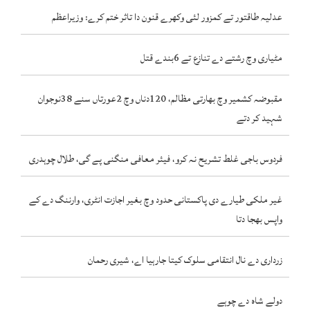
عدلیہ طاقتور تے کمزور لئی وکھرے قنون دا تاثر ختم کرے: وزیراعظم
مٹیاری وچ رشتے دے تنازع تے 6بندے قتل
مقبوضہ کشمیر وچ بھارتی مظالم، 120دناں وچ 2عورتاں سنے 38نوجوان
شہید کر دتے
فردوس باجی غلط تشریح نہ کرو، فیئر معافی منگنی پے گی، طلال چوہدری
غیر ملکی طیارے دی پاکستانی حدود وچ بغیر اجازت انٹری، وارننگ دے کے
واپس بھجا دتا
زرداری دے نال انتقامی سلوک کیتا جارہیا اے، شیری رحمان
دولے شاہ دے چوہے