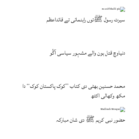
سیرت رسول ﷺتوں راہنمائی تے قائداعظم
دنیاوچ قتل ہون والے مشہور سیاسی آگُو
محمد حسنین بھٹی دی کتاب ’’کوک پاکستان کوک‘‘ دا
مکھ وکھالی اکٹھ
حضور نبی کریم ﷺ دی شان مبارکہ