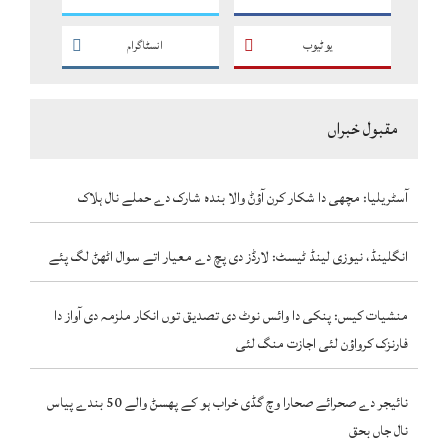
یو ٹیوب
انسٹاگرام
مقبول خبراں
آسٹریلیا: مچھی دا شکار کرن آؤݨ والا بندہ شارک دے حملے نال ہلاک
انگلینڈ، نیوزی لینڈ ٹیسٹ: لارڈز دی پچ دے معیار اتے سوال اٹھݨ لگ پئے
منشیات کیس: پنکی دا وائس نوٹ دی تصدیق توں انکار ملزمہ دی آواز دا
فارنزک کرواؤن لئی اجازت منگ لئی
نائیجر دے صحرائے صحارا وچ گڈی خراب ہو کے پھسݨ والے 50 بندے پیاس
نال جاں بحق