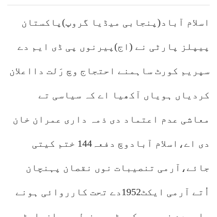
اسلام آباد(پنجابی میڈیا گروپ)پاکستان
پیپلز پارٹی نے (اج)پیرنوں پی ڈی ایم دے
سپریم کورٹ ساہمنے احتجاج وچ رَلت دااعلان
کردیاں ہویاں آکھیا اے کہ سیاسی تے
معاشی عدم اعتماد دی ذمہ داری عمران خان
دی اے،اسلام آبادوچ دفعہ144 ختم کیتی
جائے،آرمی تنصیبات نوں نقصان پہنچان
اُتے آرمی ایکٹ1952دے تحت کارروائی ہونے
چاہیدے نیں۔سیکریٹری جنرل پیپلزپارٹی