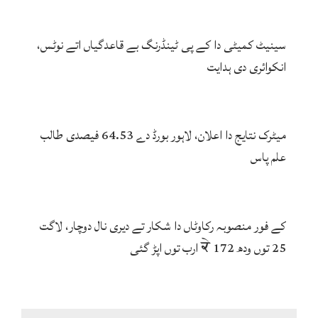
سینیٹ کمیٹی دا کے پی ٹینڈرنگ بے قاعدگیاں اتے نوٹس،
انکوائری دی ہدایت
میٹرک نتایج دا اعلان، لاہور بورڈ دے 64.53 فیصدی طالب
علم پاس
کے فور منصوبہ رکاوٹاں دا شکار تے دیری نال دوچار، لاگت
25 توں ودھ ਕੇ 172 ارب توں اپڑ گئی