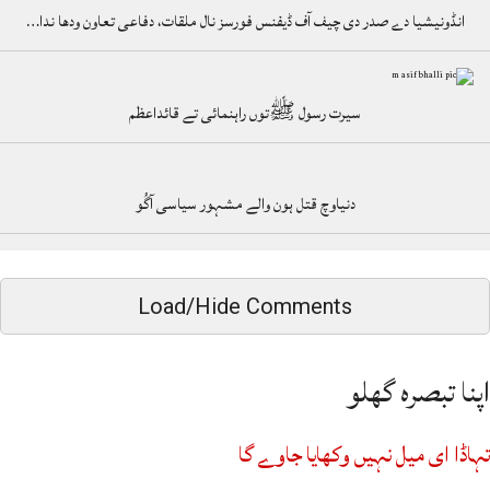
انڈونیشیا دے صدر دی چیف آف ڈیفنس فورسز نال ملقات، دفاعی تعاون ودھا ندا…
سیرت رسول ﷺتوں راہنمائی تے قائداعظم
دنیاوچ قتل ہون والے مشہور سیاسی آگُو
Load/Hide Comments
اپنا تبصرہ گھلو
تہاڈا ای میل نہیں وکھایا جاوے گا