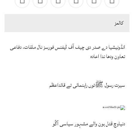
كالمز
انڈونیشیا دے صدر دی چیف آف ڈیفنس فورسز نال ملقات، دفاعی
تعاون ودھا ندا اعادہ
سیرت رسول ﷺتوں راہنمائی تے قائداعظم
دنیاوچ قتل ہون والے مشہور سیاسی آگُو