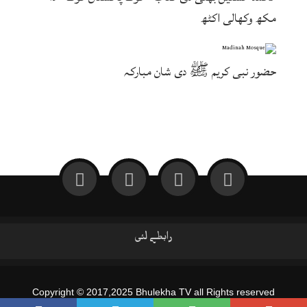
مکھ وکھالی اکٹھ
حضور نبی کریم ﷺ دی شان مبارکہ
رابطے لئی
Copyright © 2017,2025 Bhulekha TV all Rights reserved