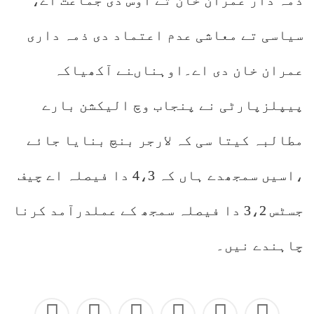
ذمہ دار عمران خان تے اوس دی جماعت اے،
سیاسی تے معاشی عدم اعتماد دی ذمہ داری
عمران خان دی اے۔اوہناںنے آکھیاکہ
پیپلزپارٹی نے پنجاب وچ الیکشن بارے
مطالبہ کیتا سی کہ لارجر بنچ بنایا جائے
،اسیں سمجھدے ہاں کہ 4،3 دا فیصلہ اے چیف
جسٹس 3،2 دا فیصلہ سمجھ کے عملدرآمد کرنا
چاہندے نیں۔