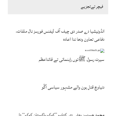
فیچر تےتجزیے
انڈونیشیا دے صدر دی چیف آف ڈیفنس فورسز نال ملقات،
دفاعی تعاون ودھا ندا اعادہ
سیرت رسول ﷺتوں راہنمائی تے قائداعظم
دنیاوچ قتل ہون والے مشہور سیاسی آگُو
محمد حسنین بھٹی دی کتاب ’’کوک پاکستان کوک‘‘ دا