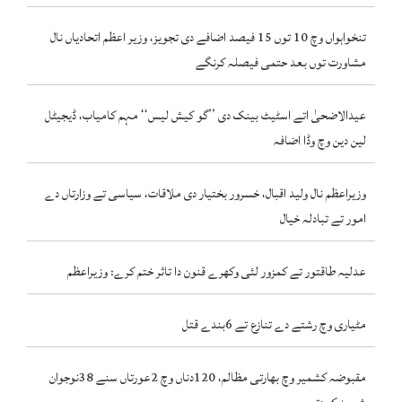
تنخواہواں وچ 10 توں 15 فیصد اضافے دی تجویز، وزیر اعظم اتحادیاں نال
مشاورت توں بعد حتمی فیصلہ کرنگے
عیدالاضحیٰ اتے اسٹیٹ بینک دی ’’گو کیش لیس‘‘ مہم کامیاب، ڈیجیٹل
لین دین وچ وڈا اضافہ
وزیراعظم نال ولید اقبال، خسرور بختیار دی ملاقات، سیاسی تے وزارتاں دے
امور تے تبادلہ خیال
عدلیہ طاقتور تے کمزور لئی وکھرے قنون دا تاثر ختم کرے: وزیراعظم
مٹیاری وچ رشتے دے تنازع تے 6بندے قتل
مقبوضہ کشمیر وچ بھارتی مظالم، 120دناں وچ 2عورتاں سنے 38نوجوان