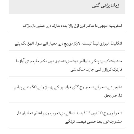
زیادہ پڑھی گئی
آسٹریلیا: مچھی دا شکار کرن آؤݨ والا بندہ شارک دے حملے نال ہلاک
انگلینڈ، نیوزی لینڈ ٹیسٹ: لارڈز دی پچ دے معیار اتے سوال اٹھݨ لگ پئے
منشیات کیس: پنکی دا وائس نوٹ دی تصدیق توں انکار ملزمہ دی آواز دا
فارنزک کرواؤن لئی اجازت منگ لئی
نائیجر دے صحرائے صحارا وچ گڈی خراب ہو کے پھسݨ والے 50 بندے پیاس
نال جاں بحق
تنخواہواں وچ 10 توں 15 فیصد اضافے دی تجویز، وزیر اعظم اتحادیاں نال
مشاورت توں بعد حتمی فیصلہ کرنگے