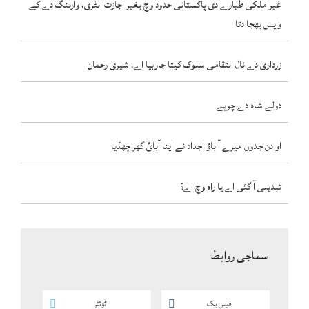
غیر ملکی طیارے دی پاکستانی حدود وچ بغیر اجازت انٹری، وارننگ دے کے
واپس بھجا دتا
زرداری دے نال انتقامی سلوک کیتا جارہیا اے، شیری رحمان
دولے شاہ دے چوہے
او دن جدوں میرے آ باؤ اجداد نے اپنا آبائ گھر چھڈیا
تبدیلی آ گئی اے یا راہ وچ اے؟
سماجی روابط
فیس بک
ٹوئٹر