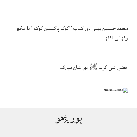
محمد حسنین بھٹی دی کتاب ’’کوک پاکستان کوک‘‘ دا مکھ
وکھالی اکٹھ
حضور نبی کریم ﷺ دی شان مبارکہ
ہور پڑھو