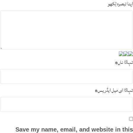
اپنا تبصرہ لِکھو
تہاڈا ناں
*
تہاڈا ای میل ایڈریس
*
Save my name, email, and website in this