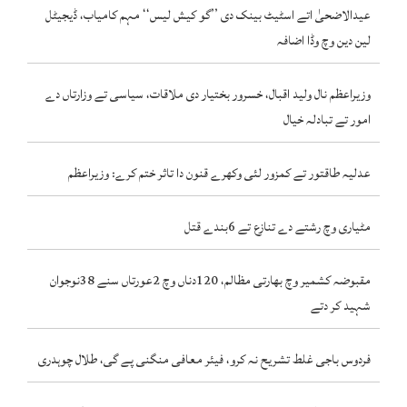
عیدالاضحیٰ اتے اسٹیٹ بینک دی ’’گو کیش لیس‘‘ مہم کامیاب، ڈیجیٹل
لین دین وچ وڈا اضافہ
وزیراعظم نال ولید اقبال، خسرور بختیار دی ملاقات، سیاسی تے وزارتاں دے
امور تے تبادلہ خیال
عدلیہ طاقتور تے کمزور لئی وکھرے قنون دا تاثر ختم کرے: وزیراعظم
مٹیاری وچ رشتے دے تنازع تے 6بندے قتل
مقبوضہ کشمیر وچ بھارتی مظالم، 120دناں وچ 2عورتاں سنے 38نوجوان
شہید کر دتے
فردوس باجی غلط تشریح نہ کرو، فیئر معافی منگنی پے گی، طلال چوہدری