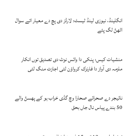
انگلینڈ، نیوزی لینڈ ٹیسٹ: لارڈز دی پچ دے معیار اتے سوال
اٹھݨ لگ پئے
منشیات کیس: پنکی دا وائس نوٹ دی تصدیق توں انکار
ملزمہ دی آواز دا فارنزک کرواؤن لئی اجازت منگ لئی
نائیجر دے صحرائے صحارا وچ گڈی خراب ہو کے پھسݨ والے
50 بندے پیاس نال جاں بحق