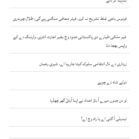
شہید کر دتے
فردوس باجی غلط تشریح نہ کرو، فیئر معافی منگنی پے گی، طلال چوہدری
غیر ملکی طیارے دی پاکستانی حدود وچ بغیر اجازت انٹری، وارننگ دے کے
واپس بھجا دتا
زرداری دے نال انتقامی سلوک کیتا جارہیا اے، شیری رحمان
دولے شاہ دے چوہے
او دن جدوں میرے آ باؤ اجداد نے اپنا آبائ گھر چھڈیا
تبدیلی آ گئی اے یا راہ وچ اے؟