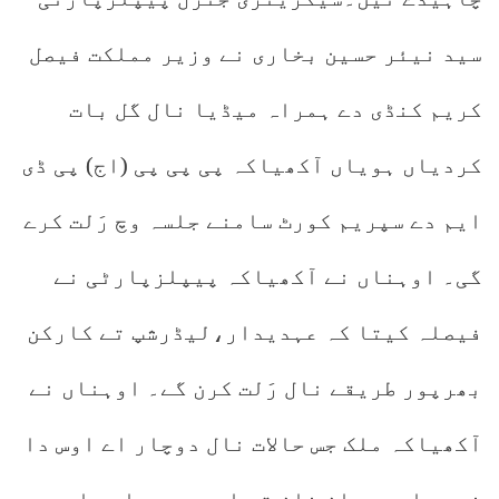
سید نیئر حسین بخاری نے وزیر مملکت فیصل
کریم کنڈی دے ہمراہ میڈیا نال گل بات
کردیاں ہویاں آکھیاکہ پی پی پی (اج) پی ڈی
ایم دے سپریم کورٹ سامنے جلسہ وچ رَلت کرے
گی۔ اوہناں نے آکھیاکہ پیپلزپارٹی نے
فیصلہ کیتا کہ عہدیدار،لیڈرشپ تے کارکن
بھرپور طریقے نال رَلت کرن گے۔ اوہناں نے
آکھیاکہ ملک جس حالات نال دوچار اے اوس دا