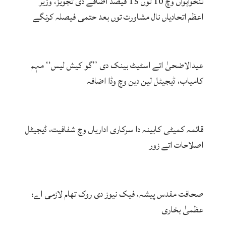
تنخواہواں وچ 10 توں 15 فیصد اضافے دی تجویز، وزیر
اعظم اتحادیاں نال مشاورت توں بعد حتمی فیصلہ کرنگے
عیدالاضحیٰ اتے اسٹیٹ بینک دی ’’گو کیش لیس‘‘ مہم
کامیاب، ڈیجیٹل لین دین وچ وڈا اضافہ
قائمہ کمیٹی کابینہ دا سرکاری اداریاں وچ شفافیت، ڈیجیٹل
اصلاحات اتے زور
صحافت مقدس پیشہ، فیک نیوز دی روک تھام لازمی اے:
عظمیٰ بخاری