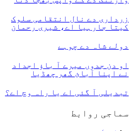
زرداری دے نال انتقامی سلوک
کیتا جارہیا اے، شیری رحمان
دولے شاہ دے چوہے
او دن جدوں میرے آ باؤ اجداد
نے اپنا آبائ گھر چھڈیا
تبدیلی آ گئی اے یا راہ وچ اے؟
سماجی روابط
فیس بک