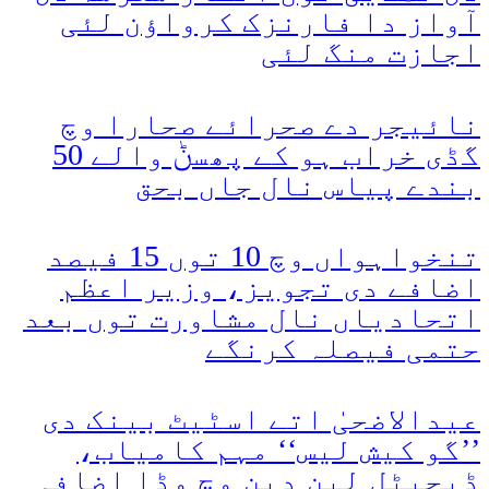
آواز دا فارنزک کرواؤن لئی
اجازت منگ لئی
نائیجر دے صحرائے صحارا وچ
گڈی خراب ہو کے پھسݨ والے 50
بندے پیاس نال جاں بحق
تنخواہواں وچ 10 توں 15 فیصد
اضافے دی تجویز، وزیر اعظم
اتحادیاں نال مشاورت توں بعد
حتمی فیصلہ کرنگے
عیدالاضحیٰ اتے اسٹیٹ بینک دی
’’گو کیش لیس‘‘ مہم کامیاب،
ڈیجیٹل لین دین وچ وڈا اضافہ