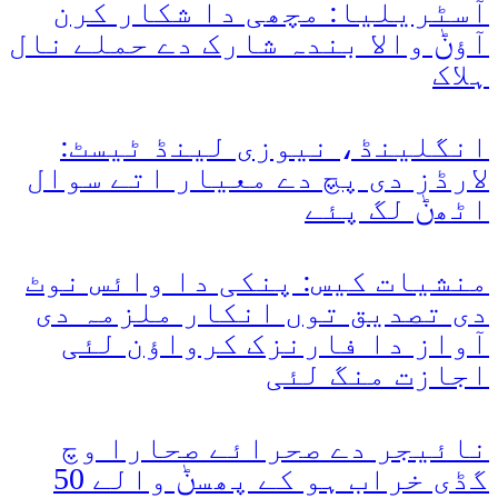
آسٹریلیا: مچھی دا شکار کرن
آؤݨ والا بندہ شارک دے حملے نال
ہلاک
انگلینڈ، نیوزی لینڈ ٹیسٹ:
لارڈز دی پچ دے معیار اتے سوال
اٹھݨ لگ پئے
منشیات کیس: پنکی دا وائس نوٹ
دی تصدیق توں انکار ملزمہ دی
آواز دا فارنزک کرواؤن لئی
اجازت منگ لئی
نائیجر دے صحرائے صحارا وچ
گڈی خراب ہو کے پھسݨ والے 50