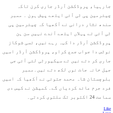
جارہیا، پروڈکشن آرڈر جاری کرن تاکہ
چیئرمین پی ٹی آئی ایتھے پیش ہون ۔ ممبر
سندھ نثار درانی نے آکھیا کہ چیئرمین پی
ٹی آئی تے پہلاں ایتھے آندے نہیں سن ہن
پروڈکشن آرڈر دا کہہ رہے نیں، تسی شوکاز
نوٹس دا جواب جمع کراو، پروڈکشن آرڈر اسیں
جاری کر دتے نیں تے سیکیورٹی لئی آئی جی
جیل خانہ جات نوں لکھ دتے نیں۔ممبر
بلوچستان شاہ محمد جتوئی نے آکھیا کہ اسیں
فرد جرم عائد کردیاں گے۔ کمیشن نے کیس دی
سماعت 24 اکتوبر تک ملتوی کردتی۔
Like