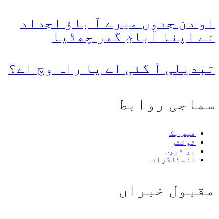
او دن جدوں میرے آ باؤ اجداد
نے اپنا آبائ گھر چھڈیا
تبدیلی آ گئی اے یا راہ وچ اے؟
سماجی روابط
فیس بک
ٹوئٹر
یو ٹیوب
انسٹاگرام
مقبول خبراں