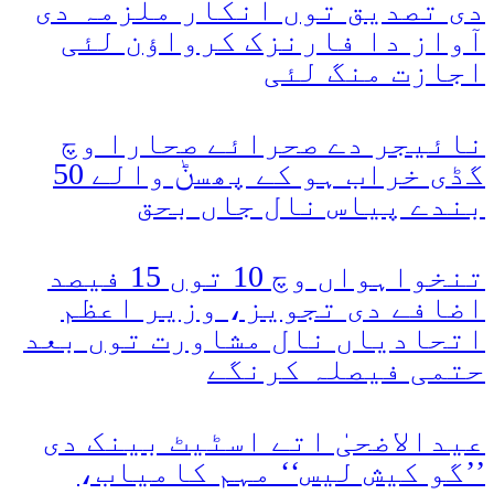
دی تصدیق توں انکار ملزمہ دی
آواز دا فارنزک کرواؤن لئی
اجازت منگ لئی
نائیجر دے صحرائے صحارا وچ
گڈی خراب ہو کے پھسݨ والے 50
بندے پیاس نال جاں بحق
تنخواہواں وچ 10 توں 15 فیصد
اضافے دی تجویز، وزیر اعظم
اتحادیاں نال مشاورت توں بعد
حتمی فیصلہ کرنگے
عیدالاضحیٰ اتے اسٹیٹ بینک دی
’’گو کیش لیس‘‘ مہم کامیاب،