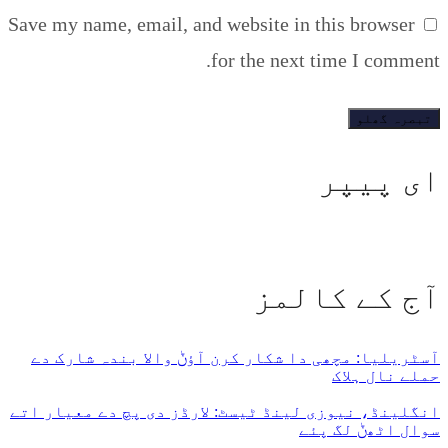
Save my name, email, and website in this browser
for the next time I comment.
ای پیپر
آج کے کالمز
آسٹریلیا: مچھی دا شکار کرن آؤݨ والا بندہ شارک دے
حملے نال ہلاک
انگلینڈ، نیوزی لینڈ ٹیسٹ: لارڈز دی پچ دے معیار اتے
سوال اٹھݨ لگ پئے