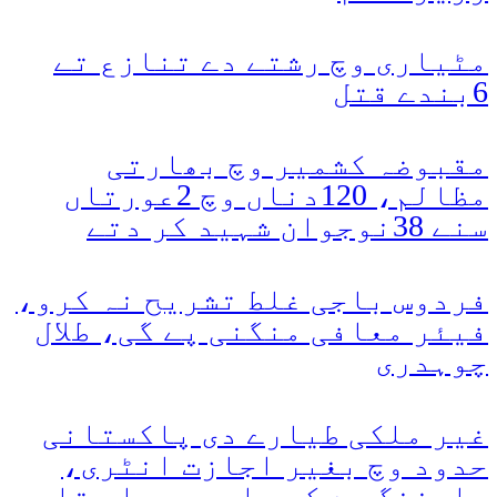
مٹیاری وچ رشتے دے تنازع تے
6بندے قتل
مقبوضہ کشمیر وچ بھارتی
مظالم، 120دناں وچ 2عورتاں
سنے 38نوجوان شہید کر دتے
فردوس باجی غلط تشریح نہ کرو،
فیئر معافی منگنی پے گی، طلال
چوہدری
غیر ملکی طیارے دی پاکستانی
حدود وچ بغیر اجازت انٹری،
وارننگ دے کے واپس بھجا دتا