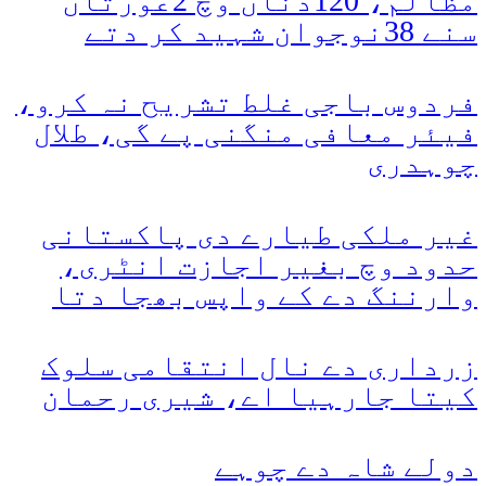
مظالم، 120دناں وچ 2عورتاں
سنے 38نوجوان شہید کر دتے
فردوس باجی غلط تشریح نہ کرو،
فیئر معافی منگنی پے گی، طلال
چوہدری
غیر ملکی طیارے دی پاکستانی
حدود وچ بغیر اجازت انٹری،
وارننگ دے کے واپس بھجا دتا
زرداری دے نال انتقامی سلوک
کیتا جارہیا اے، شیری رحمان
دولے شاہ دے چوہے