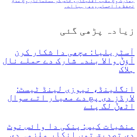
بھارت وِچ مقیم اقلیتاں، خاص کر مسلماناں وِچ عدم
تحفظ دا احساس ودھ رہیا اے۔
زیادہ پڑھی گئی
آسٹریلیا: مچھی دا شکار کرن
آؤݨ والا بندہ شارک دے حملے نال
ہلاک
انگلینڈ، نیوزی لینڈ ٹیسٹ:
لارڈز دی پچ دے معیار اتے سوال
اٹھݨ لگ پئے
منشیات کیس: پنکی دا وائس نوٹ
دی تصدیق توں انکار ملزمہ دی