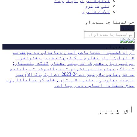
تمام شاعراں دی فہرست
نئی شاعری
کلاسک شاعری
جو لبھنا چاہندے او
اہم خبراں
آزاد کشمیر انتخابات، اساں دھاندلی دے مؤقف تے
قائم آں: نیئر بخاری
پاک فوج تے خیبر پختونخوا
پولیس دیاں مشترکہ تربیتی مشقاں
گلگت بلتستان:
تمباکو مصنوعات دی تشہیر تے سپانسرشپ تے پابندی
عائد
وفاقی ملازمین دے 24-2023 دے ایڈہاک الاؤنسز
منجمد
بھارت وِچ مقیم اقلیتاں، خاص کر مسلماناں وِچ
عدم تحفظ دا احساس ودھ رہیا اے۔
ای پیپر