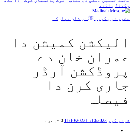
محمد حسنین بھٹی دی کتاب ’’کوک پاکستان کوک‘‘ دا مکھ
وکھالی اکٹھ
حضور نبی کریم ﷺ دی شان مبارکہ
الیکشن کمیشن دا
عمران خان دے
پروڈکشن آرڈر
جاری کرن دا
فیصلہ
شیئر کرو
11/10/2023
11/10/2023
0 تبصرے