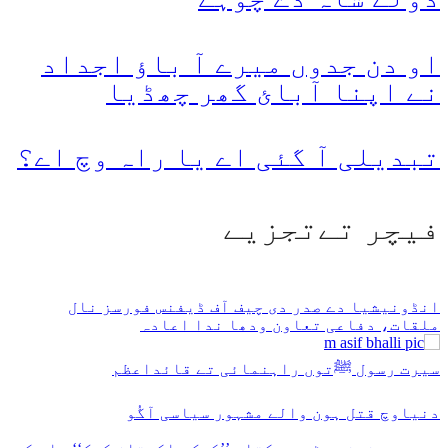
او دن جدوں میرے آ باؤ اجداد
نے اپنا آبائ گھر چھڈیا
تبدیلی آ گئی اے یا راہ وچ اے؟
فیچر تےتجزیے
انڈونیشیا دے صدر دی چیف آف ڈیفنس فورسز نال
ملقات، دفاعی تعاون ودھا ندا اعادہ
سیرت رسول ﷺتوں راہنمائی تے قائداعظم
دنیاوچ قتل ہون والے مشہور سیاسی آگُو