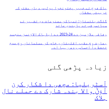
پاک فوج تے خیبر پختونخوا پولیس دیاں مشترکہ
تربیتی مشقاں
گلگت بلتستان: تمباکو مصنوعات دی تشہیر تے
سپانسرشپ تے پابندی عائد
وفاقی ملازمین دے 24-2023 دے ایڈہاک الاؤنسز منجمد
بھارت وِچ مقیم اقلیتاں، خاص کر مسلماناں وِچ عدم
تحفظ دا احساس ودھ رہیا اے۔
زیادہ پڑھی گئی
آسٹریلیا: مچھی دا شکار کرن
آؤݨ والا بندہ شارک دے حملے نال
ہلاک