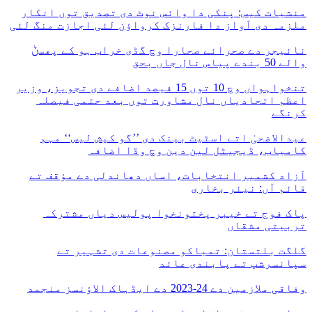
منشیات کیس: پنکی دا وائس نوٹ دی تصدیق توں انکار
ملزمہ دی آواز دا فارنزک کرواؤن لئی اجازت منگ لئی
نائیجر دے صحرائے صحارا وچ گڈی خراب ہو کے پھسݨ
والے 50 بندے پیاس نال جاں بحق
تنخواہواں وچ 10 توں 15 فیصد اضافے دی تجویز، وزیر
اعظم اتحادیاں نال مشاورت توں بعد حتمی فیصلہ
کرنگے
عیدالاضحیٰ اتے اسٹیٹ بینک دی ’’گو کیش لیس‘‘ مہم
کامیاب، ڈیجیٹل لین دین وچ وڈا اضافہ
آزاد کشمیر انتخابات، اساں دھاندلی دے مؤقف تے
قائم آں: نیئر بخاری
پاک فوج تے خیبر پختونخوا پولیس دیاں مشترکہ
تربیتی مشقاں
گلگت بلتستان: تمباکو مصنوعات دی تشہیر تے
سپانسرشپ تے پابندی عائد
وفاقی ملازمین دے 24-2023 دے ایڈہاک الاؤنسز منجمد