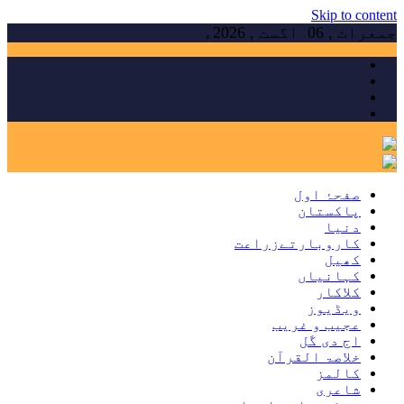
Skip to content
جمعرات , 06 اگست , 2026ء
صفحۂ اول
پاکستان
دنیا
کاروبارتےزراعت
کھیل
کہانیاں
کلاکار
ویڈیوز
عجیب و غریب
اج دی گَل
خلاصۃ القرآن
کالمز
شاعری