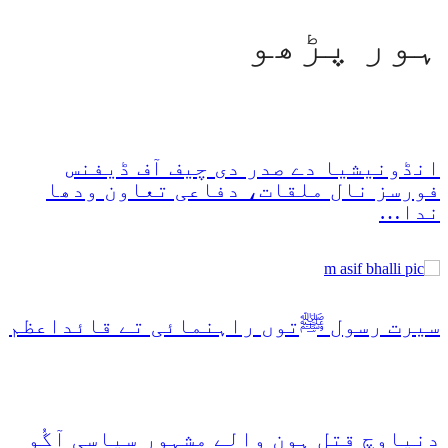
ہور پڑھو
انڈونیشیا دے صدر دی چیف آف ڈیفنس
فورسز نال ملقات، دفاعی تعاون ودھا
ندا…
سیرت رسول ﷺتوں راہنمائی تے قائداعظم
دنیاوچ قتل ہون والے مشہور سیاسی آگُو