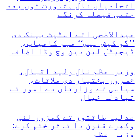
اتحادیاں نال مشاورت توں بعد
حتمی فیصلہ کرنگے
عیدالاضحیٰ اتے اسٹیٹ بینک دی
’’گو کیش لیس‘‘ مہم کامیاب،
ڈیجیٹل لین دین وچ وڈا اضافہ
وزیراعظم نال ولید اقبال،
خسرور بختیار دی ملاقات،
سیاسی تے وزارتاں دے امور تے
تبادلہ خیال
عدلیہ طاقتور تے کمزور لئی
وکھرے قنون دا تاثر ختم کرے:
وزیراعظم