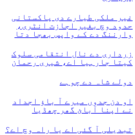
غیر ملکی طیارے دی پاکستانی
حدود وچ بغیر اجازت انٹری،
وارننگ دے کے واپس بھجا دتا
زرداری دے نال انتقامی سلوک
کیتا جارہیا اے، شیری رحمان
دولے شاہ دے چوہے
او دن جدوں میرے آ باؤ اجداد
نے اپنا آبائ گھر چھڈیا
تبدیلی آ گئی اے یا راہ وچ اے؟