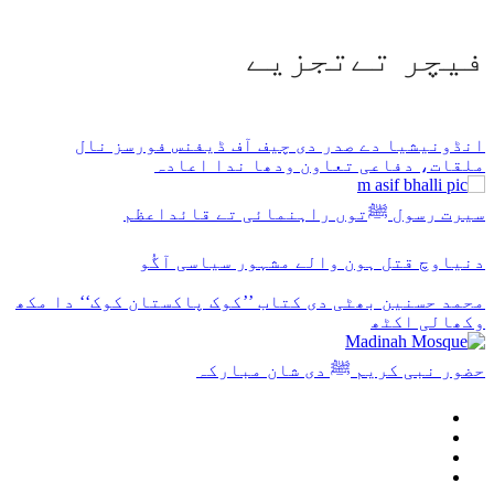
فیچر تےتجزیے
انڈونیشیا دے صدر دی چیف آف ڈیفنس فورسز نال
ملقات، دفاعی تعاون ودھا ندا اعادہ
سیرت رسول ﷺتوں راہنمائی تے قائداعظم
دنیاوچ قتل ہون والے مشہور سیاسی آگُو
محمد حسنین بھٹی دی کتاب ’’کوک پاکستان کوک‘‘ دا مکھ
وکھالی اکٹھ
حضور نبی کریم ﷺ دی شان مبارکہ