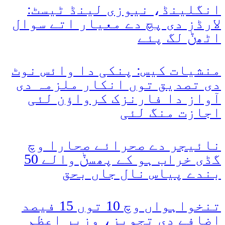
انگلینڈ، نیوزی لینڈ ٹیسٹ:
لارڈز دی پچ دے معیار اتے سوال
اٹھݨ لگ پئے
منشیات کیس: پنکی دا وائس نوٹ
دی تصدیق توں انکار ملزمہ دی
آواز دا فارنزک کرواؤن لئی
اجازت منگ لئی
نائیجر دے صحرائے صحارا وچ
گڈی خراب ہو کے پھسݨ والے 50
بندے پیاس نال جاں بحق
تنخواہواں وچ 10 توں 15 فیصد
اضافے دی تجویز، وزیر اعظم