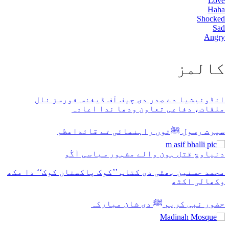
Love
Haha
Shocked
Sad
Angry
كالمز
انڈونیشیا دے صدر دی چیف آف ڈیفنس فورسز نال
ملقات، دفاعی تعاون ودھا ندا اعادہ
سیرت رسول ﷺتوں راہنمائی تے قائداعظم
دنیاوچ قتل ہون والے مشہور سیاسی آگُو
محمد حسنین بھٹی دی کتاب ’’کوک پاکستان کوک‘‘ دا مکھ
وکھالی اکٹھ
حضور نبی کریم ﷺ دی شان مبارکہ