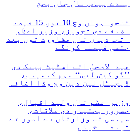
بندے پیاس نال جاں بحق
تنخواہواں وچ 10 توں 15 فیصد
اضافے دی تجویز، وزیر اعظم
اتحادیاں نال مشاورت توں بعد
حتمی فیصلہ کرنگے
عیدالاضحیٰ اتے اسٹیٹ بینک دی
’’گو کیش لیس‘‘ مہم کامیاب،
ڈیجیٹل لین دین وچ وڈا اضافہ
وزیراعظم نال ولید اقبال،
خسرور بختیار دی ملاقات،
سیاسی تے وزارتاں دے امور تے
تبادلہ خیال