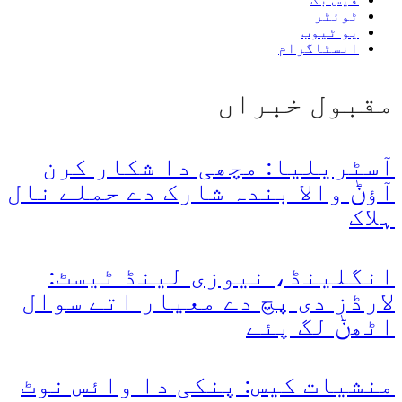
ٹوئٹر
یو ٹیوب
انسٹاگرام
مقبول خبراں
آسٹریلیا: مچھی دا شکار کرن
آؤݨ والا بندہ شارک دے حملے نال
ہلاک
انگلینڈ، نیوزی لینڈ ٹیسٹ:
لارڈز دی پچ دے معیار اتے سوال
اٹھݨ لگ پئے
منشیات کیس: پنکی دا وائس نوٹ