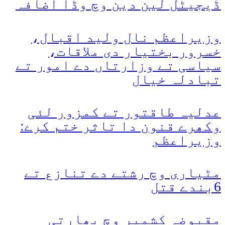
ڈیجیٹل لین دین وچ وڈا اضافہ
وزیراعظم نال ولید اقبال،
خسرور بختیار دی ملاقات،
سیاسی تے وزارتاں دے امور تے
تبادلہ خیال
عدلیہ طاقتور تے کمزور لئی
وکھرے قنون دا تاثر ختم کرے:
وزیراعظم
مٹیاری وچ رشتے دے تنازع تے
6بندے قتل
مقبوضہ کشمیر وچ بھارتی