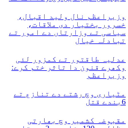
وزیراعظم نال ولید اقبال،
خسرور بختیار دی ملاقات،
سیاسی تے وزارتاں دے امور تے
تبادلہ خیال
عدلیہ طاقتور تے کمزور لئی
وکھرے قنون دا تاثر ختم کرے:
وزیراعظم
مٹیاری وچ رشتے دے تنازع تے
6بندے قتل
مقبوضہ کشمیر وچ بھارتی