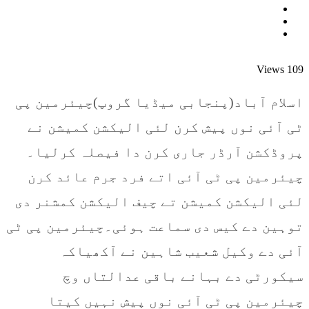
Views
109
اسلام آباد(پنجابی میڈیا گروپ)چیئرمین پی
ٹی آئی نوں پیش کرن لئی الیکشن کمیشن نے
پروڈکشن آرڈر جاری کرن دا فیصلہ کرلیا۔
چیئرمین پی ٹی آئی اتے فرد جرم عائد کرن
لئی الیکشن کمیشن تے چیف الیکشن کمشنر دی
توہین دے کیس دی سماعت ہوئی۔چیئرمین پی ٹی
آئی دے وکیل شعیب شاہین نے آکھیاکہ
سیکورٹی دے بہانے باقی عدالتاں وچ
چیئرمین پی ٹی آئی نوں پیش نہیں کیتا