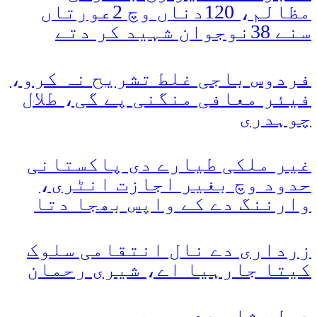
مظالم، 120دناں وچ 2عورتاں
سنے 38نوجوان شہید کر دتے
فردوس باجی غلط تشریح نہ کرو،
فیئر معافی منگنی پے گی، طلال
چوہدری
غیر ملکی طیارے دی پاکستانی
حدود وچ بغیر اجازت انٹری،
وارننگ دے کے واپس بھجا دتا
زرداری دے نال انتقامی سلوک
کیتا جارہیا اے، شیری رحمان
دولے شاہ دے چوہے