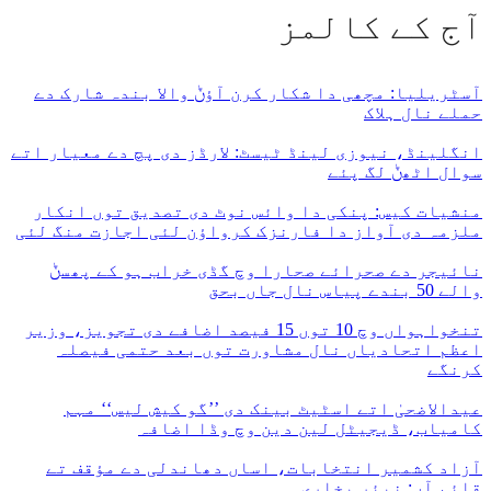
آج کے کالمز
آسٹریلیا: مچھی دا شکار کرن آؤݨ والا بندہ شارک دے
حملے نال ہلاک
انگلینڈ، نیوزی لینڈ ٹیسٹ: لارڈز دی پچ دے معیار اتے
سوال اٹھݨ لگ پئے
منشیات کیس: پنکی دا وائس نوٹ دی تصدیق توں انکار
ملزمہ دی آواز دا فارنزک کرواؤن لئی اجازت منگ لئی
نائیجر دے صحرائے صحارا وچ گڈی خراب ہو کے پھسݨ
والے 50 بندے پیاس نال جاں بحق
تنخواہواں وچ 10 توں 15 فیصد اضافے دی تجویز، وزیر
اعظم اتحادیاں نال مشاورت توں بعد حتمی فیصلہ
کرنگے
عیدالاضحیٰ اتے اسٹیٹ بینک دی ’’گو کیش لیس‘‘ مہم
کامیاب، ڈیجیٹل لین دین وچ وڈا اضافہ
آزاد کشمیر انتخابات، اساں دھاندلی دے مؤقف تے
قائم آں: نیئر بخاری