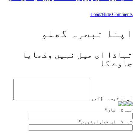
Load/Hide Comments
اپنا تبصرہ گھلو
تہاڈا ای میل نہیں وکھایا
جاوے گا
اپنا تبصرہ لِکھو
تہاڈا ناں
*
تہاڈا ای میل ایڈریس
*