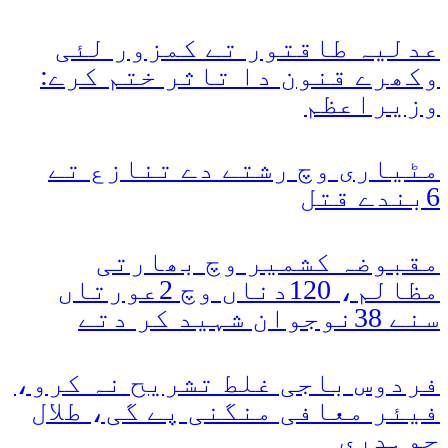
عدلیہ طاقتور تے کمزور لئی
وکھرے قنون دا تاثر ختم کرے:
وزیراعظم
مٹیاری وچ رشتے دے تنازع تے
6بندے قتل
مقبوضہ کشمیر وچ بھارتی
مظالم، 120دناں وچ 2عورتاں
سنے 38نوجوان شہید کر دتے
فردوس باجی غلط تشریح نہ کرو،
فیئر معافی منگنی پے گی، طلال
چوہدری