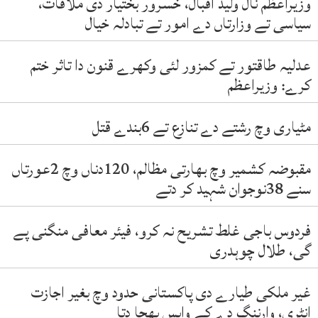
وزیراعظم نال ولید اقبال، خسرور بختیار دی ملاقات،
سیاسی تے وزارتاں دے امور تے تبادلہ خیال
عدلیہ طاقتور تے کمزور لئی وکھرے قنون دا تاثر ختم
کرے: وزیراعظم
مٹیاری وچ رشتے دے تنازع تے 6بندے قتل
مقبوضہ کشمیر وچ بھارتی مظالم، 120دناں وچ 2عورتاں
سنے 38نوجوان شہید کر دتے
فردوس باجی غلط تشریح نہ کرو، فیئر معافی منگنی پے
گی، طلال چوہدری
غیر ملکی طیارے دی پاکستانی حدود وچ بغیر اجازت
انٹری، وارننگ دے کے واپس بھجا دتا