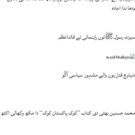
ودھا ندا اعادہ
سیرت رسول ﷺتوں راہنمائی تے قائداعظم
دنیاوچ قتل ہون والے مشہور سیاسی آگُو
محمد حسنین بھٹی دی کتاب ’’کوک پاکستان کوک‘‘ دا مکھ وکھالی اکٹھ