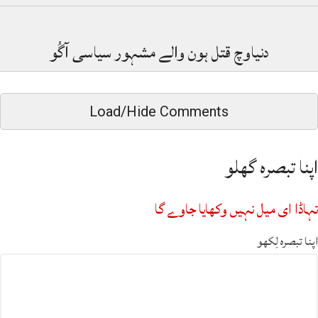
دنیاوچ قتل ہون والے مشہور سیاسی آگُو
Load/Hide Comments
اپنا تبصرہ گھلو
تہاڈا ای میل نہیں وکھایا جاوے گا
اپنا تبصرہ لِکھو