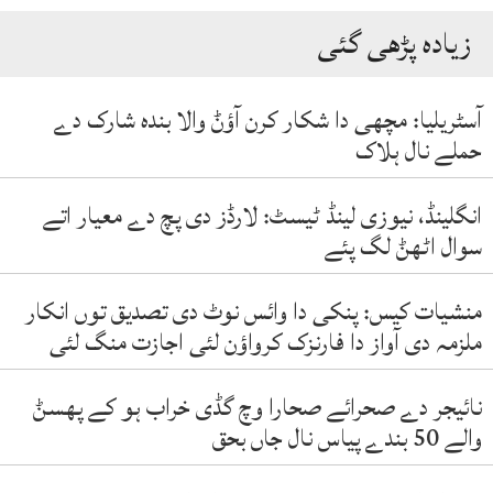
زیادہ پڑھی گئی
آسٹریلیا: مچھی دا شکار کرن آؤݨ والا بندہ شارک دے
حملے نال ہلاک
انگلینڈ، نیوزی لینڈ ٹیسٹ: لارڈز دی پچ دے معیار اتے
سوال اٹھݨ لگ پئے
منشیات کیس: پنکی دا وائس نوٹ دی تصدیق توں انکار
ملزمہ دی آواز دا فارنزک کرواؤن لئی اجازت منگ لئی
نائیجر دے صحرائے صحارا وچ گڈی خراب ہو کے پھسݨ
والے 50 بندے پیاس نال جاں بحق