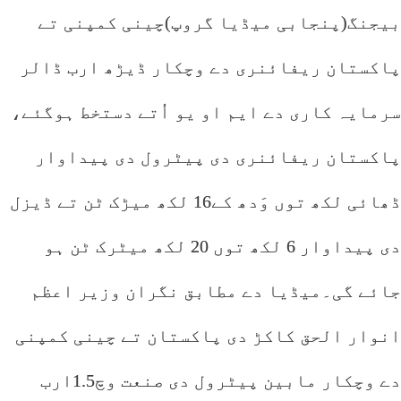
بیجنگ(پنجابی میڈیا گروپ)چینی کمپنی تے
پاکستان ریفائنری دے وچکار ڈیڑھ ارب ڈالر
سرمایہ کاری دے ایم او یو اُتے دستخط ہوگئے،
پاکستان ریفائنری دی پیٹرول دی پیداوار
ڈھائی لکھ توں وَدھ کے16 لکھ میڑک ٹن تے ڈیزل
دی پیداوار 6 لکھ توں 20 لکھ میٹرک ٹن ہو
جائے گی۔میڈیا دے مطابق نگران وزیر اعظم
انوار الحق کاکڑ دی پاکستان تے چینی کمپنی
دے وچکار مابین پیٹرول دی صنعت وچ1.5ارب