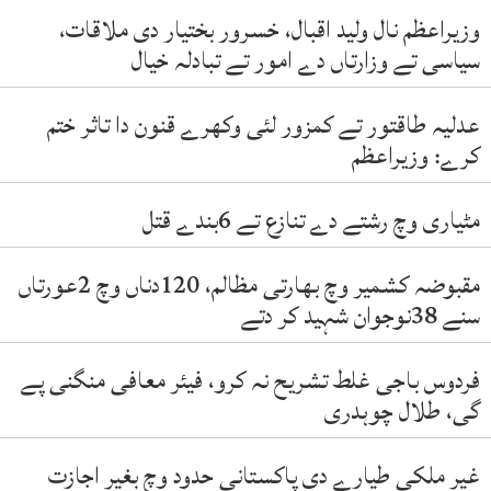
وزیراعظم نال ولید اقبال، خسرور بختیار دی ملاقات،
سیاسی تے وزارتاں دے امور تے تبادلہ خیال
عدلیہ طاقتور تے کمزور لئی وکھرے قنون دا تاثر ختم
کرے: وزیراعظم
مٹیاری وچ رشتے دے تنازع تے 6بندے قتل
مقبوضہ کشمیر وچ بھارتی مظالم، 120دناں وچ 2عورتاں
سنے 38نوجوان شہید کر دتے
فردوس باجی غلط تشریح نہ کرو، فیئر معافی منگنی پے
گی، طلال چوہدری
غیر ملکی طیارے دی پاکستانی حدود وچ بغیر اجازت