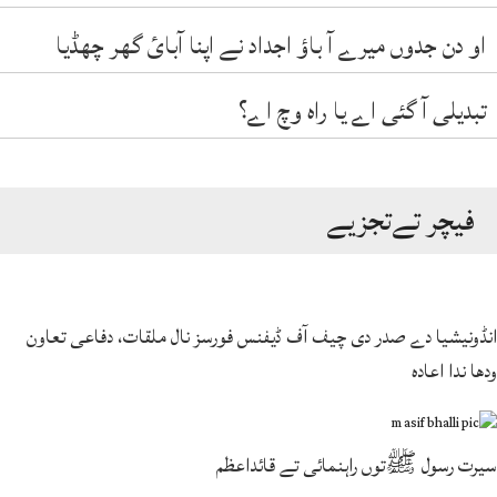
او دن جدوں میرے آ باؤ اجداد نے اپنا آبائ گھر چھڈیا
تبدیلی آ گئی اے یا راہ وچ اے؟
فیچر تےتجزیے
انڈونیشیا دے صدر دی چیف آف ڈیفنس فورسز نال ملقات، دفاعی تعاون
ودھا ندا اعادہ
سیرت رسول ﷺتوں راہنمائی تے قائداعظم