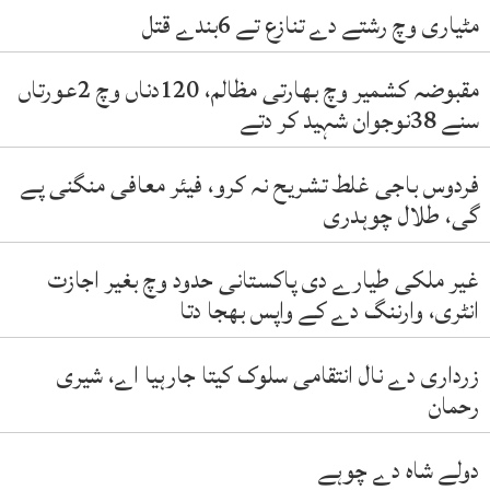
مٹیاری وچ رشتے دے تنازع تے 6بندے قتل
مقبوضہ کشمیر وچ بھارتی مظالم، 120دناں وچ 2عورتاں
سنے 38نوجوان شہید کر دتے
فردوس باجی غلط تشریح نہ کرو، فیئر معافی منگنی پے
گی، طلال چوہدری
غیر ملکی طیارے دی پاکستانی حدود وچ بغیر اجازت
انٹری، وارننگ دے کے واپس بھجا دتا
زرداری دے نال انتقامی سلوک کیتا جارہیا اے، شیری
رحمان
دولے شاہ دے چوہے