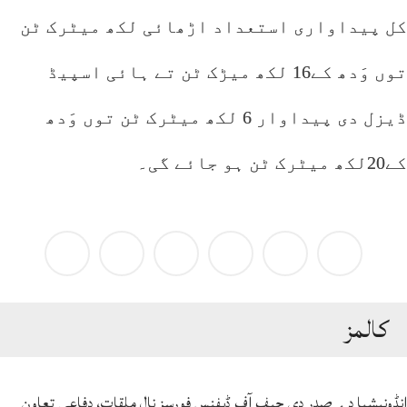
کل پیداواری استعداد اڑھائی لکھ میٹرک ٹن
توں وَدھ کے16 لکھ میڑک ٹن تے ہائی اسپیڈ
ڈیزل دی پیداوار 6 لکھ میٹرک ٹن توں وَدھ
کے20لکھ میٹرک ٹن ہو جائے گی۔
كالمز
انڈونیشیا دے صدر دی چیف آف ڈیفنس فورسز نال ملقات، دفاعی تعاون