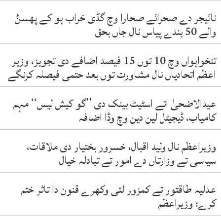
نائیجر دے صحرائے صحارا وچ گڈی خراب ہو کے پھسݨ
والے 50 بندے پیاس نال جاں بحق
تنخواہواں وچ 10 توں 15 فیصد اضافے دی تجویز، وزیر
اعظم اتحادیاں نال مشاورت توں بعد حتمی فیصلہ کرنگے
عیدالاضحیٰ اتے اسٹیٹ بینک دی ’’گو کیش لیس‘‘ مہم
کامیاب، ڈیجیٹل لین دین وچ وڈا اضافہ
وزیراعظم نال ولید اقبال، خسرور بختیار دی ملاقات،
سیاسی تے وزارتاں دے امور تے تبادلہ خیال
عدلیہ طاقتور تے کمزور لئی وکھرے قنون دا تاثر ختم
کرے: وزیراعظم