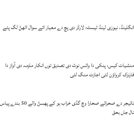
انگلینڈ، نیوزی لینڈ ٹیسٹ: لارڈز دی پچ دے معیار اتے سوال اٹھݨ لگ پئے
منشیات کیس: پنکی دا وائس نوٹ دی تصدیق توں انکار ملزمہ دی آواز دا
فارنزک کرواؤن لئی اجازت منگ لئی
نائیجر دے صحرائے صحارا وچ گڈی خراب ہو کے پھسݨ والے 50 بندے پیاس
نال جاں بحق