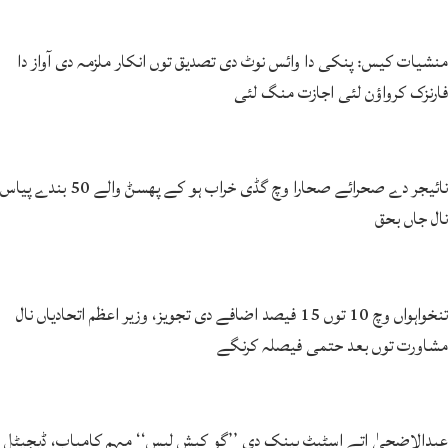
منشیات کیس: پنکی دا وائس نوٹ دی تصدیق توں انکار ملزمہ دی آواز دا
فارنزک کرواؤن لئی اجازت منگ لئی
نائیجر دے صحرائے صحارا وچ گڈی خراب ہو کے پھسݨ والے 50 بندے پیاس
نال جاں بحق
تنخواہواں وچ 10 توں 15 فیصد اضافے دی تجویز، وزیر اعظم اتحادیاں نال
مشاورت توں بعد حتمی فیصلہ کرنگے
عیدالاضحیٰ اتے اسٹیٹ بینک دی ’’گو کیش لیس‘‘ مہم کامیاب، ڈیجیٹل