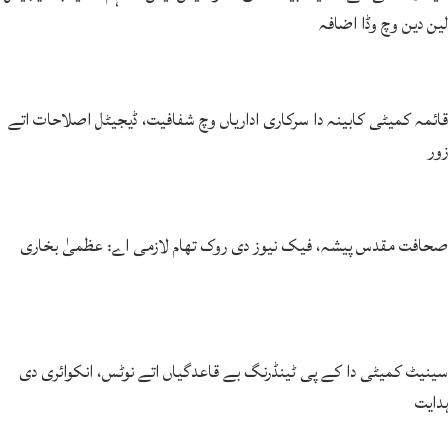
لین دین وچ وڈا اضافہ
قائمہ کمیٹی کابینہ دا سرکاری اداریاں وچ شفافیت، ڈیجیٹل اصلاحات اتے
زور
صحافت مقدس پیشہ، فیک نیوز دی روک تھام لازمی اے: عظمیٰ بخاری
سینیٹ کمیٹی دا کے پی ٹینڈرنگ بے قاعدگیاں اتے نوٹس، انکوائری دی
ہدایت