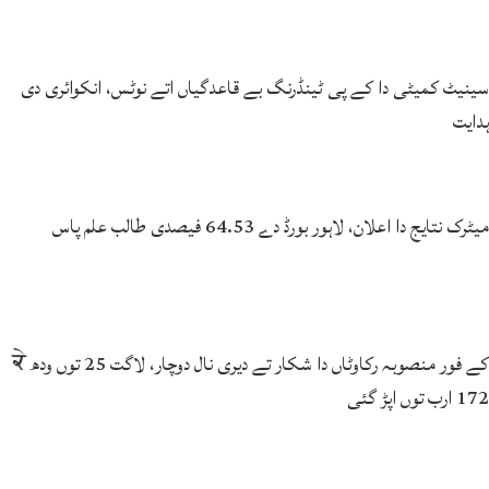
سینیٹ کمیٹی دا کے پی ٹینڈرنگ بے قاعدگیاں اتے نوٹس، انکوائری دی
ہدایت
میٹرک نتایج دا اعلان، لاہور بورڈ دے 64.53 فیصدی طالب علم پاس
کے فور منصوبہ رکاوٹاں دا شکار تے دیری نال دوچار، لاگت 25 توں ودھ ਕੇ
172 ارب توں اپڑ گئی