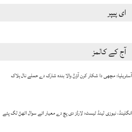
ای پیپر
آج کے کالمز
آسٹریلیا: مچھی دا شکار کرن آؤݨ والا بندہ شارک دے حملے نال ہلاک
انگلینڈ، نیوزی لینڈ ٹیسٹ: لارڈز دی پچ دے معیار اتے سوال اٹھݨ لگ پئے