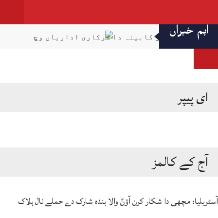
Skip
to
اہم خبراں
قائمہ کمیٹی کابینہ دا سرکاری اداریاں وچ
content
شفافیت، ڈیجیٹل اصلاحات اتے زور
صحافت مقدس پیشہ، فیک نیوز دی روک تھام لازمی
اے: عظمیٰ بخاری
ای پیپر
سینیٹ کمیٹی دا کے پی ٹینڈرنگ بے قاعدگیاں اتے
نوٹس، انکوائری دی ہدایت
میٹرک نتایج دا اعلان، لاہور بورڈ دے 64.53 فیصدی
طالب علم پاس
آج کے کالمز
کے فور منصوبہ رکاوٹاں دا شکار تے دیری نال
دوچار، لاگت 25 توں ودھ ਕੇ 172 ارب توں اپڑ گئی
آسٹریلیا: مچھی دا شکار کرن آؤݨ والا بندہ شارک دے حملے نال ہلاک