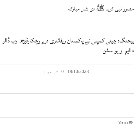
حضور نبی کریم ﷺ دی شان مبارکہ
بیجنگ: چینی کمپنی تے پاکستان ریفائنری دے وچکارڈیڑھ ارب ڈالر
داایم او یو سائن
18/10/2023
0 تبصرے
Views
86