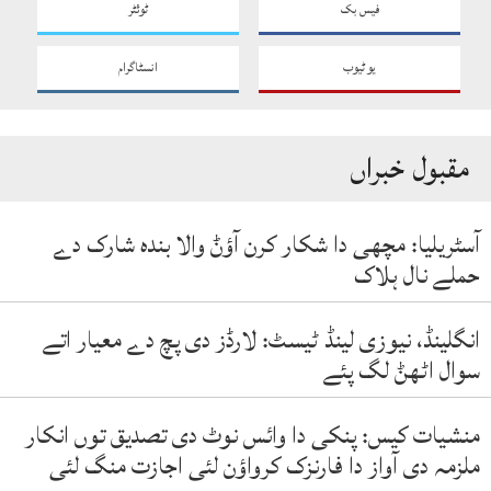
فیس بک
ٹوئٹر
یو ٹیوب
انسٹاگرام
مقبول خبراں
آسٹریلیا: مچھی دا شکار کرن آؤݨ والا بندہ شارک دے
حملے نال ہلاک
انگلینڈ، نیوزی لینڈ ٹیسٹ: لارڈز دی پچ دے معیار اتے
سوال اٹھݨ لگ پئے
منشیات کیس: پنکی دا وائس نوٹ دی تصدیق توں انکار
ملزمہ دی آواز دا فارنزک کرواؤن لئی اجازت منگ لئی