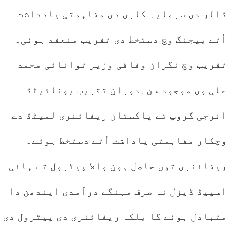
ڈالر دی سرمایہ کاری دی مفاہمتی یادداشت
اُتے بیجنگ وچ دستخط دی تقریب منعقد ہوئی۔
تقریب وچ نگران وفاقی وزیر توانائی محمد
علی وی موجود سن۔دوران تقریب یونائیٹڈ
انرجی گروپ تے پاکستان ریفائنری لمیٹڈ دے
وچکار مفاہمتی یاداشت اُتے دستخط ہوئے۔
ریفائنری توں حاصل ہون والا پیٹرول تے ہائی
اسپیڈ ڈیزل نہ صرف مہنگے درآمدی ایندھن دا
متبادل ہوئے گا بلکہ ریفائنری دی پیٹرول دی