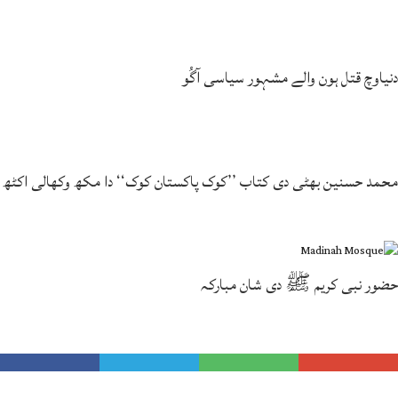
دنیاوچ قتل ہون والے مشہور سیاسی آگُو
محمد حسنین بھٹی دی کتاب ’’کوک پاکستان کوک‘‘ دا مکھ وکھالی اکٹھ
حضور نبی کریم ﷺ دی شان مبارکہ