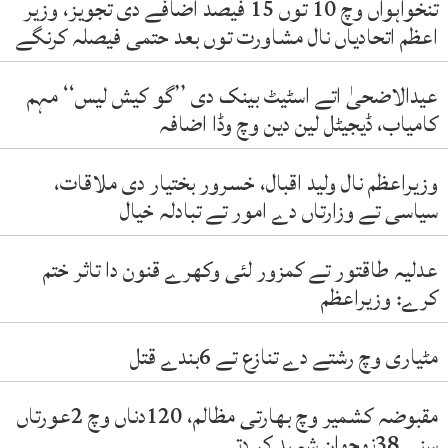
تنخواہواں وچ 10 توں 15 فیصد اضافے دی تجویز، وزیر
اعظم اتحادیاں نال مشاورت توں بعد حتمی فیصلہ کرنگے
عیدالاضحیٰ اتے اسٹیٹ بینک دی ’’گو کیش لیس‘‘ مہم
کامیاب، ڈیجیٹل لین دین وچ وڈا اضافہ
وزیراعظم نال ولید اقبال، خسرور بختیار دی ملاقات،
سیاسی تے وزارتاں دے امور تے تبادلہ خیال
عدلیہ طاقتور تے کمزور لئی وکھرے قنون دا تاثر ختم
کرے: وزیراعظم
مٹیاری وچ رشتے دے تنازع تے 6بندے قتل
مقبوضہ کشمیر وچ بھارتی مظالم، 120دناں وچ 2عورتاں
سنے 38نوجوان شہید کر دتے