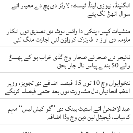
انگلینڈ، نیوزی لینڈ ٹیسٹ: لارڈز دی پچ دے معیار اتے
سوال اٹھݨ لگ پئے
منشیات کیس: پنکی دا وائس نوٹ دی تصدیق توں انکار
ملزمہ دی آواز دا فارنزک کرواؤن لئی اجازت منگ لئی
نائیجر دے صحرائے صحارا وچ گڈی خراب ہو کے پھسݨ
والے 50 بندے پیاس نال جاں بحق
تنخواہواں وچ 10 توں 15 فیصد اضافے دی تجویز، وزیر
اعظم اتحادیاں نال مشاورت توں بعد حتمی فیصلہ کرنگے
عیدالاضحیٰ اتے اسٹیٹ بینک دی ’’گو کیش لیس‘‘ مہم
کامیاب، ڈیجیٹل لین دین وچ وڈا اضافہ