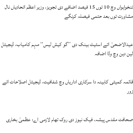
تنخواہواں وچ 10 توں 15 فیصد اضافے دی تجویز، وزیر اعظم اتحادیاں نال
مشاورت توں بعد حتمی فیصلہ کرنگے
عیدالاضحیٰ اتے اسٹیٹ بینک دی ’’گو کیش لیس‘‘ مہم کامیاب، ڈیجیٹل
لین دین وچ وڈا اضافہ
قائمہ کمیٹی کابینہ دا سرکاری اداریاں وچ شفافیت، ڈیجیٹل اصلاحات اتے
زور
صحافت مقدس پیشہ، فیک نیوز دی روک تھام لازمی اے: عظمیٰ بخاری