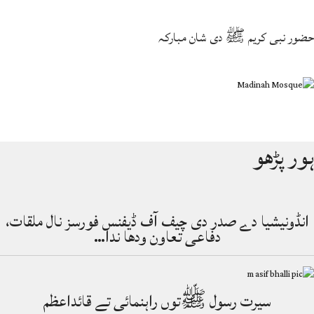
حضور نبی کریم ﷺ دی شان مبارکہ
ہور پڑھو
انڈونیشیا دے صدر دی چیف آف ڈیفنس فورسز نال ملقات،
دفاعی تعاون ودھا ندا…
سیرت رسول ﷺتوں راہنمائی تے قائداعظم