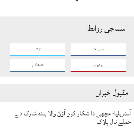
سماجی روابط
فیس بک
ٹوئٹر
یو ٹیوب
انسٹاگرام
مقبول خبراں
آسٹریلیا: مچھی دا شکار کرن آؤݨ والا بندہ شارک دے
حملے نال ہلاک