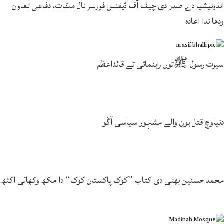
انڈونیشیا دے صدر دی چیف آف ڈیفنس فورسز نال ملقات، دفاعی تعاون
ودھا ندا اعادہ
سیرت رسول ﷺتوں راہنمائی تے قائداعظم
دنیاوچ قتل ہون والے مشہور سیاسی آگُو
محمد حسنین بھٹی دی کتاب ’’کوک پاکستان کوک‘‘ دا مکھ وکھالی اکٹھ