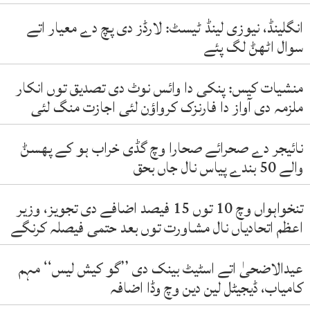
انگلینڈ، نیوزی لینڈ ٹیسٹ: لارڈز دی پچ دے معیار اتے
سوال اٹھݨ لگ پئے
منشیات کیس: پنکی دا وائس نوٹ دی تصدیق توں انکار
ملزمہ دی آواز دا فارنزک کرواؤن لئی اجازت منگ لئی
نائیجر دے صحرائے صحارا وچ گڈی خراب ہو کے پھسݨ
والے 50 بندے پیاس نال جاں بحق
تنخواہواں وچ 10 توں 15 فیصد اضافے دی تجویز، وزیر
اعظم اتحادیاں نال مشاورت توں بعد حتمی فیصلہ کرنگے
عیدالاضحیٰ اتے اسٹیٹ بینک دی ’’گو کیش لیس‘‘ مہم
کامیاب، ڈیجیٹل لین دین وچ وڈا اضافہ