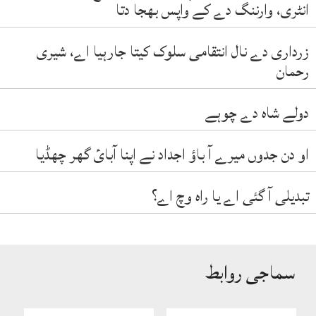
انٹری، وارننگ دے کے واپس بھجا دتا
زرداری دے نال انتقامی سلوک کیتا جارہیا اے، شیری
رحمان
دولے شاہ دے چوہے
او دن جدوں میرے آ باؤ اجداد نے اپنا آبائ گھر چھڈیا
تبدیلی آ گئی اے یا راہ وچ اے؟
سماجی روابط