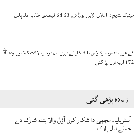
میٹرک نتایج دا اعلان، لاہور بورڈ دے 64.53 فیصدی طالب علم پاس
کے فور منصوبہ رکاوٹاں دا شکار تے دیری نال دوچار، لاگت 25 توں ودھ ਕੇ
172 ارب توں اپڑ گئی
زیادہ پڑھی گئی
آسٹریلیا: مچھی دا شکار کرن آؤݨ والا بندہ شارک دے
حملے نال ہلاک