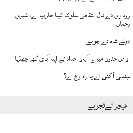
زرداری دے نال انتقامی سلوک کیتا جارہیا اے، شیری
رحمان
دولے شاہ دے چوہے
او دن جدوں میرے آ باؤ اجداد نے اپنا آبائ گھر چھڈیا
تبدیلی آ گئی اے یا راہ وچ اے؟
فیچر تےتجزیے