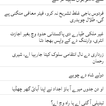
فردوس باجی غلط تشریح نہ کرو، فیئر معافی منگنی پے
گی، طلال چوہدری
غیر ملکی طیارے دی پاکستانی حدود وچ بغیر اجازت
انٹری، وارننگ دے کے واپس بھجا دتا
زرداری دے نال انتقامی سلوک کیتا جارہیا اے، شیری
رحمان
دولے شاہ دے چوہے
او دن جدوں میرے آ باؤ اجداد نے اپنا آبائ گھر چھڈیا
تبدیلی آ گئی اے یا راہ وچ اے؟