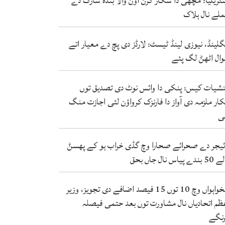
ٹریلیا: مچھی دا شکار کرن آؤݨ والا بندہ شارک دے
لے نال ہلاک
گلینڈ، نیوزی لینڈ ٹیسٹ: لارڈز دی پچ دے معیار اتے
ال اٹھݨ لگ پئے
شیات کیس: پنکی دا وائس نوٹ دی تصدیق توں
کار ملزمہ دی آواز دا فارنزک کرواؤن لئی اجازت منگ
ی
ئیجر دے صحرائے صحارا وچ گڈی خراب ہو کے پھسݨ
ندے پیاس نال جاں بحق
تنخواہواں وچ 10 توں 15 فیصد اضافے دی تجویز، وزیر
ظم اتحادیاں نال مشاورت توں بعد حتمی فیصلہ
نگے