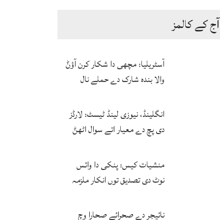
آج کے کالمز
آسٹریلیا: مچھی دا شکار کرن آؤݨ
والا بندہ شارک دے حملے نال
ہلاک
انگلینڈ، نیوزی لینڈ ٹیسٹ: لارڈز
دی پچ دے معیار اتے سوال اٹھݨ
لگ پئے
منشیات کیس: پنکی دا وائس
نوٹ دی تصدیق توں انکار ملزمہ
دی آواز دا فارنزک کرواؤن لئی
اجازت منگ لئی
نائیجر دے صحرائے صحارا وچ