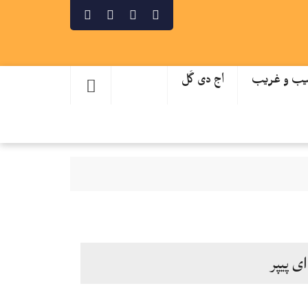
ب و غریب
اج دی گَل
ای پیپر