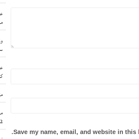
عی
مہ
وز
سی
عد
کر
مٹ
2عورتاں سنے 38نوجوان شہید کر 
Save my name, email, and website in this 