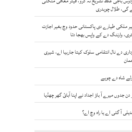
دوس باجی غلط تشریح نہ کرو، فیئر معافی منگنی
 گی، طلال چوہدری
ر ملکی طیارے دی پاکستانی حدود وچ بغیر اجازت
ٹری، وارننگ دے کے واپس بھجا دتا
داری دے نال انتقامی سلوک کیتا جارہیا اے، شیری
مان
لے شاہ دے چوہے
 دن جدوں میرے آ باؤ اجداد نے اپنا آبائ گھر چھڈیا
دیلی آ گئی اے یا راہ وچ اے؟