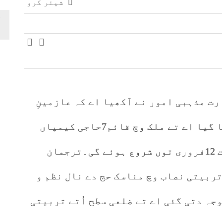
شیئر کرو
ت مذہبی امور نے آکھیا اے کہ عازمینِ
حج دی تربیت دا شیڈول تیار کرلئیا گیا اے تے ملک وچ قائم7حاجی کیمپاں
وچ69ہزار سرکاری عازمین دی تربیت 12فروری توں شروع ہوئے گی۔ترجمان
ربیتی نصاب وچ مناسک حج دے نال نظم و
جہ دتی گئی اے تے ضلعی سطح اُتے تربیتی