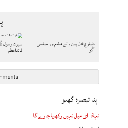
ہ
دنیاوچ قتل ہون والے مشہور سیاسی
سیرت رسول ﷺ
آگُو
قائداعظم
mments
اپنا تبصرہ گھلو
تہاڈا ای میل نہیں وکھایا جاوے گا