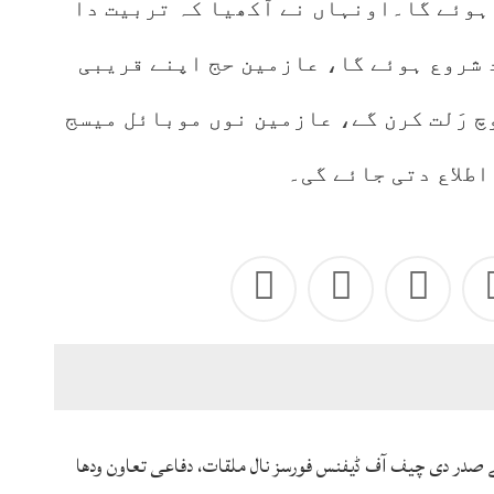
عقاد12فروری توں ہوئے گا۔اونہاں نے آکھیا کہ تربیت دا
 شروع ہوئے گا، عازمین حج اپنے قریبی
چ رَلت کرن گے، عازمین نوں موبائل میسج
اطلاع دتی جائے گی۔
ے صدر دی چیف آف ڈیفنس فورسز نال ملقات، دفاعی تعاون ودھا