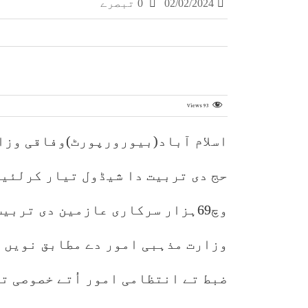
02/02/2024
0 تبصرے
Views
93
اسلام آباد(بیورورپورٹ)وفاقی وزار
وزارت مذہبی امور دے مطابق نویں ت
ضبط تے انتظامی امور اُتے خصوصی تو