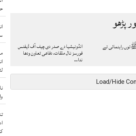
آس
حم
ور پڑھو
ان
سو
انڈونیشیا دے صدر دی چیف آف ڈیفنس
توں راہنمائی تے
من
فورسز نال ملقات، دفاعی تعاون ودھا
ندا…
ان
لئ
Load/Hide Co
نا
والے 50 ب
اع
کر