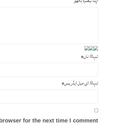
اپنا تبصرہ لِکھو
تہاڈا ناں
*
تہاڈا ای میل ایڈریس
*
browser for the next time I comment.