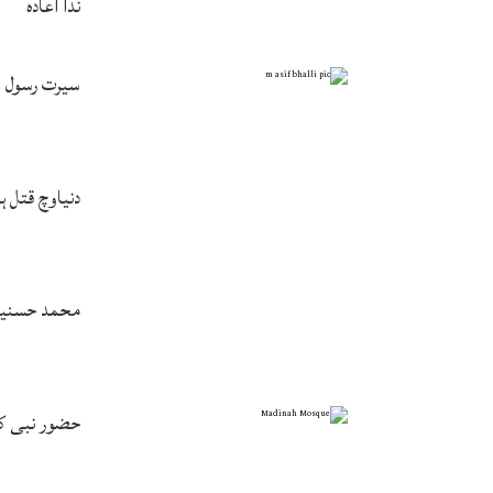
ندا اعادہ
سیرت رسول ﷺ
دنیاوچ قتل 
محمد حسنین 
حضور نبی ک