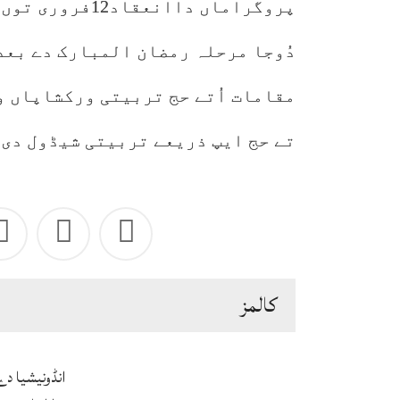
پروگراماں داان
دُوجا مرحلہ رمضان المبارک دے بعد
مقامات اُتے حج تربیتی ورکشاپاں و
تے حج ایپ ذریعے تربیتی شیڈول دی 
كالمز
انڈونیشیا د