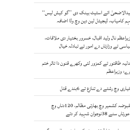
دالاضحیٰ اتے اسٹیٹ بینک دی ’’گو کیش لیس‘‘
م کامیاب، ڈیجیٹل لین دین وچ وڈا اضافہ
یراعظم نال ولید اقبال، خسرور بختیار دی ملاقات،
اسی تے وزارتاں دے امور تے تبادلہ خیال
لیہ طاقتور تے کمزور لئی وکھرے قنون دا تاثر ختم
ے: وزیراعظم
یاری وچ رشتے دے تنازع تے 6بندے قتل
مقبوضہ کشمیر وچ بھارتی مظالم، 120دناں وچ
دتے