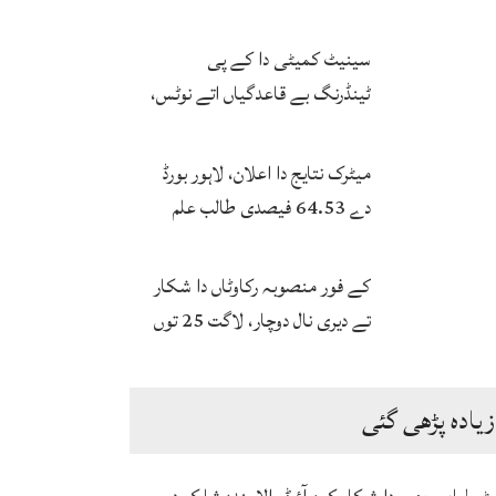
بخاری
سینیٹ کمیٹی دا کے پی
ٹینڈرنگ بے قاعدگیاں اتے نوٹس،
انکوائری دی ہدایت
میٹرک نتایج دا اعلان، لاہور بورڈ
دے 64.53 فیصدی طالب علم
پاس
کے فور منصوبہ رکاوٹاں دا شکار
تے دیری نال دوچار، لاگت 25 توں
ودھ ਕੇ 172 ارب توں اپڑ گئی
زیادہ پڑھی گئی