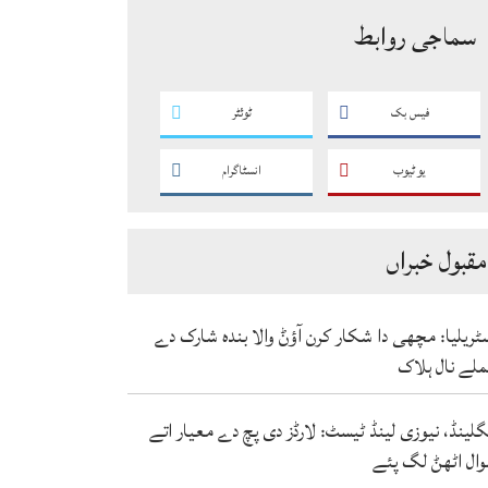
سماجی روابط
فیس بک
ٹوئٹر
یو ٹیوب
انسٹاگرام
مقبول خبراں
ٹریلیا: مچھی دا شکار کرن آؤݨ والا بندہ شارک دے
لے نال ہلاک
گلینڈ، نیوزی لینڈ ٹیسٹ: لارڈز دی پچ دے معیار اتے
ال اٹھݨ لگ پئے