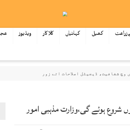
ےزراعت
کھیل
کہانیاں
کلاکار
ویڈیوز
عجی
وچ شفافیت، ڈیجیٹل اصلاحات اتے زور
ازمی اے: عظمیٰ بخاری
گیاں اتے نوٹس، انکوائری دی ہدایت
ودھ ਕੇ 172 ارب توں اپڑ گئی