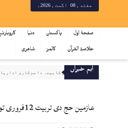
هفته , 08 اگست , 2026ء
صفحۂ اول
پاکستان
دنیا
کاروبارت
خلاصۃ القرآن
کالمز
شاعری
اہم خبراں
قائمہ کمیٹی کابینہ دا سرکاری اداریاں 
صحافت مقدس پیشہ، فیک نیوز دی روک تھام ل
سینیٹ کمیٹی دا کے پی ٹینڈرنگ بے قاعد
میٹرک نتایج دا اعلان، لاہور بورڈ دے 64.53 فیصدی طالب علم پاس
عازمین حج دی تربیت 12فروری توں شروع ہوئے گی،وزارت مذہبی امور
کے فور منصوبہ رکاوٹاں دا شکار تے دیری نال دوچار، لاگت 25 توں 