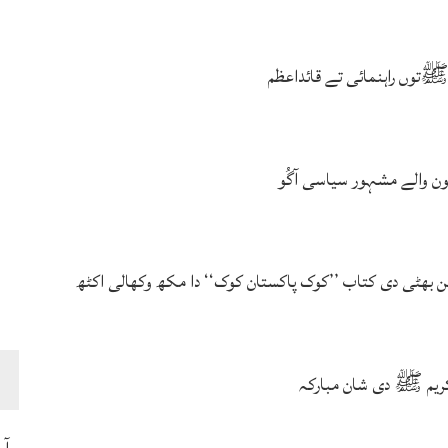
توں راہنمائی تے قائداعظم
ہون والے مشہور سیاسی آگُو
بھٹی دی کتاب ’’کوک پاکستان کوک‘‘ دا مکھ وکھالی اکٹھ
ریم ﷺ دی شان مبارکہ