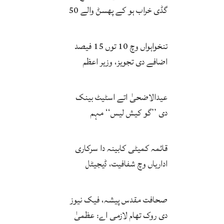
گڈی خراب ہو کے پھسݨ والے 50
بندے پیاس نال جاں بحق
تنخواہواں وچ 10 توں 15 فیصد
اضافے دی تجویز، وزیر اعظم
اتحادیاں نال مشاورت توں بعد
حتمی فیصلہ کرنگے
عیدالاضحیٰ اتے اسٹیٹ بینک
دی ’’گو کیش لیس‘‘ مہم
کامیاب، ڈیجیٹل لین دین وچ وڈا
اضافہ
قائمہ کمیٹی کابینہ دا سرکاری
اداریاں وچ شفافیت، ڈیجیٹل
اصلاحات اتے زور
صحافت مقدس پیشہ، فیک نیوز
دی روک تھام لازمی اے: عظمیٰ