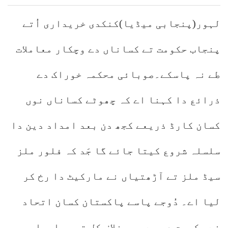
لہور(پنجابی میڈیا)کنکدی خریداری اُتے
پنجاب حکومت تے کساناں دے وچکار معاملات
طے نہ پاسکے۔صوبائی محکمہ خوراک دے
ذرائع دا کہنا اے کہ چھوٹے کساناں نوں
کسان کارڈ ذریعے کجھ دن بعد امداد دین دا
سلسلہ شروع کیتا جائے گا جَد کہ فلور ملز
سیڈ ملز تے آڑھتیاں نے مارکیٹ دا رخ کر
لیا اے۔ دُوجے پاسے پاکستان کسان اتحاد
نے حکومت دی بے حسی خلاف کل توں ساریاں