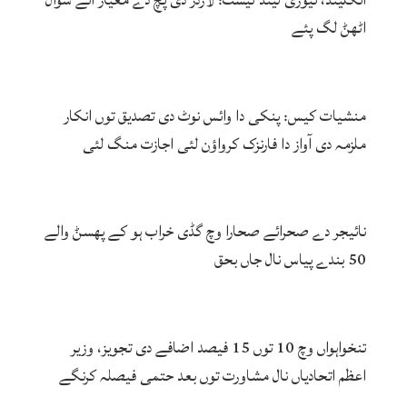
اٹھݨ لگ پئے
منشیات کیس: پنکی دا وائس نوٹ دی تصدیق توں انکار
ملزمہ دی آواز دا فارنزک کرواؤن لئی اجازت منگ لئی
نائیجر دے صحرائے صحارا وچ گڈی خراب ہو کے پھسݨ والے
50 بندے پیاس نال جاں بحق
تنخواہواں وچ 10 توں 15 فیصد اضافے دی تجویز، وزیر
اعظم اتحادیاں نال مشاورت توں بعد حتمی فیصلہ کرنگے