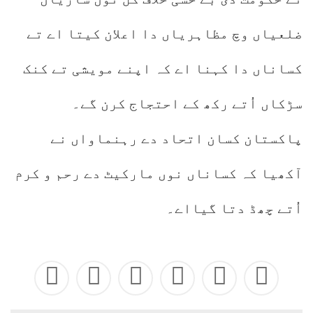
ضلعیاں وچ مظاہریاں دا اعلان کیتا اے تے
کساناں دا کہنا اے کہ اپنے مویشی تے کنک
سڑکاں اُتے رکھ کے احتجاج کرن گے۔
پاکستان کسان اتحاد دے رہنماواں نے
آکھیا کہ کساناں نوں مارکیٹ دے رحم و کرم
اُتے چھڈ دتا گیااے۔