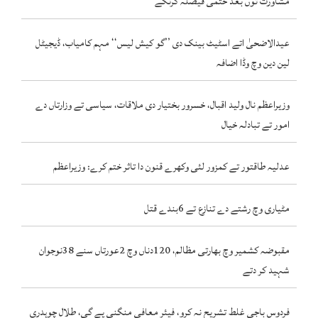
مشاورت توں بعد حتمی فیصلہ کرنگے
عیدالاضحیٰ اتے اسٹیٹ بینک دی ’’گو کیش لیس‘‘ مہم کامیاب، ڈیجیٹل
لین دین وچ وڈا اضافہ
وزیراعظم نال ولید اقبال، خسرور بختیار دی ملاقات، سیاسی تے وزارتاں دے
امور تے تبادلہ خیال
عدلیہ طاقتور تے کمزور لئی وکھرے قنون دا تاثر ختم کرے: وزیراعظم
مٹیاری وچ رشتے دے تنازع تے 6بندے قتل
مقبوضہ کشمیر وچ بھارتی مظالم، 120دناں وچ 2عورتاں سنے 38نوجوان
شہید کر دتے
فردوس باجی غلط تشریح نہ کرو، فیئر معافی منگنی پے گی، طلال چوہدری