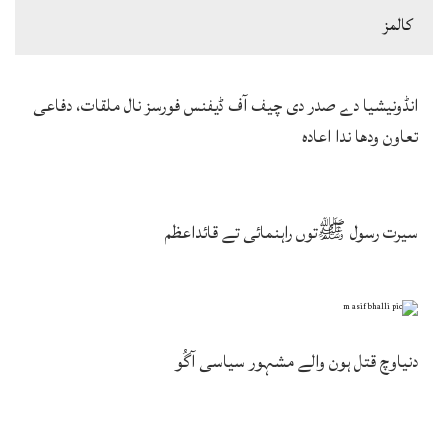
كالمز
انڈونیشیا دے صدر دی چیف آف ڈیفنس فورسز نال ملقات، دفاعی
تعاون ودھا ندا اعادہ
سیرت رسول ﷺتوں راہنمائی تے قائداعظم
دنیاوچ قتل ہون والے مشہور سیاسی آگُو