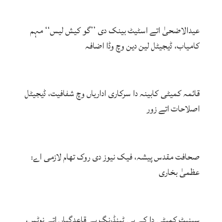
عیدالاضحیٰ اتے اسٹیٹ بینک دی ’’گو کیش لیس‘‘ مہم
کامیاب، ڈیجیٹل لین دین وچ وڈا اضافہ
قائمہ کمیٹی کابینہ دا سرکاری اداریاں وچ شفافیت، ڈیجیٹل
اصلاحات اتے زور
صحافت مقدس پیشہ، فیک نیوز دی روک تھام لازمی اے:
عظمیٰ بخاری
سینیٹ کمیٹی دا کے پی ٹینڈرنگ بے قاعدگیاں اتے نوٹس،