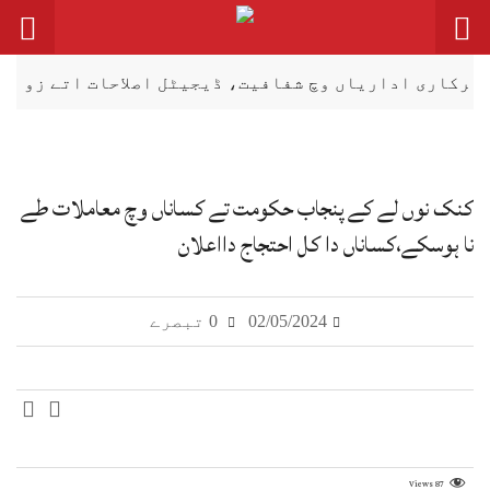
اداریاں وچ شفافیت، ڈیجیٹل اصلاحات اتے زور
صحاف
کنک نوں لے کے پنجاب حکومت تے کساناں وچ معاملات طے
نا ہوسکے،کساناں دا کل احتجاج دااعلان
02/05/2024
0 تبصرے
Views
87