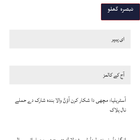
ای پیپر
آج کے کالمز
آسٹریلیا: مچھی دا شکار کرن آؤݨ والا بندہ شارک دے حملے
نال ہلاک
انگلینڈ، نیوزی لینڈ ٹیسٹ: لارڈز دی پچ دے معیار اتے سوال