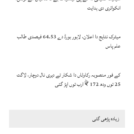
انکوائری دی ہدایت
میٹرک نتایج دا اعلان، لاہور بورڈ دے 64.53 فیصدی طالب
علم پاس
کے فور منصوبہ رکاوٹاں دا شکار تے دیری نال دوچار، لاگت
25 توں ودھ ਕੇ 172 ارب توں اپڑ گئی
زیادہ پڑھی گئی