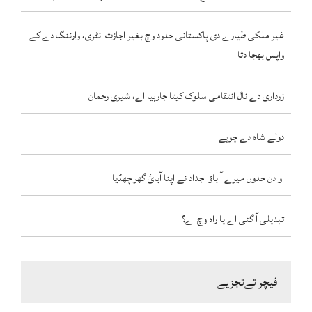
غیر ملکی طیارے دی پاکستانی حدود وچ بغیر اجازت انٹری، وارننگ دے کے
واپس بھجا دتا
زرداری دے نال انتقامی سلوک کیتا جارہیا اے، شیری رحمان
دولے شاہ دے چوہے
او دن جدوں میرے آ باؤ اجداد نے اپنا آبائ گھر چھڈیا
تبدیلی آ گئی اے یا راہ وچ اے؟
فیچر تےتجزیے