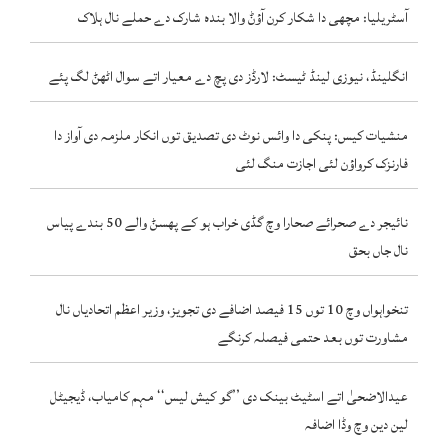
آسٹریلیا: مچھی دا شکار کرن آؤݨ والا بندہ شارک دے حملے نال ہلاک
انگلینڈ، نیوزی لینڈ ٹیسٹ: لارڈز دی پچ دے معیار اتے سوال اٹھݨ لگ پئے
منشیات کیس: پنکی دا وائس نوٹ دی تصدیق توں انکار ملزمہ دی آواز دا
فارنزک کرواؤن لئی اجازت منگ لئی
نائیجر دے صحرائے صحارا وچ گڈی خراب ہو کے پھسݨ والے 50 بندے پیاس
نال جاں بحق
تنخواہواں وچ 10 توں 15 فیصد اضافے دی تجویز، وزیر اعظم اتحادیاں نال
مشاورت توں بعد حتمی فیصلہ کرنگے
عیدالاضحیٰ اتے اسٹیٹ بینک دی ’’گو کیش لیس‘‘ مہم کامیاب، ڈیجیٹل
لین دین وچ وڈا اضافہ