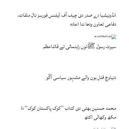
انڈونیشیا دے صدر دی چیف آف ڈیفنس فورسز نال ملقات،
دفاعی تعاون ودھا ندا اعادہ
سیرت رسول ﷺتوں راہنمائی تے قائداعظم
دنیاوچ قتل ہون والے مشہور سیاسی آگُو
محمد حسنین بھٹی دی کتاب ’’کوک پاکستان کوک‘‘ دا
مکھ وکھالی اکٹھ