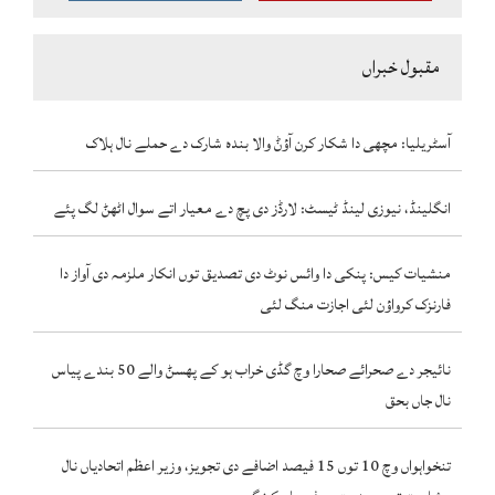
مقبول خبراں
آسٹریلیا: مچھی دا شکار کرن آؤݨ والا بندہ شارک دے حملے نال ہلاک
انگلینڈ، نیوزی لینڈ ٹیسٹ: لارڈز دی پچ دے معیار اتے سوال اٹھݨ لگ پئے
منشیات کیس: پنکی دا وائس نوٹ دی تصدیق توں انکار ملزمہ دی آواز دا
فارنزک کرواؤن لئی اجازت منگ لئی
نائیجر دے صحرائے صحارا وچ گڈی خراب ہو کے پھسݨ والے 50 بندے پیاس
نال جاں بحق
تنخواہواں وچ 10 توں 15 فیصد اضافے دی تجویز، وزیر اعظم اتحادیاں نال