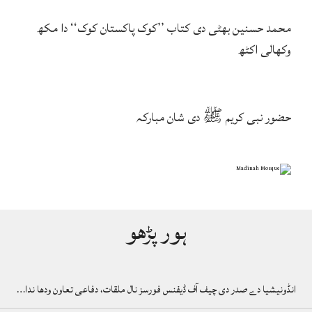
محمد حسنین بھٹی دی کتاب ’’کوک پاکستان کوک‘‘ دا مکھ
وکھالی اکٹھ
حضور نبی کریم ﷺ دی شان مبارکہ
ہور پڑھو
انڈونیشیا دے صدر دی چیف آف ڈیفنس فورسز نال ملقات، دفاعی تعاون ودھا ندا…