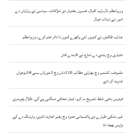
وزیراعظم نال ولید اقبال، خسرور بختیار دی ملاقات، سیاسی تے وزارتاں دے
امور تے تبادلہ خیال
عدلیہ طاقتور تے کمزور لئی وکھرے قنون دا تاثر ختم کرے: وزیراعظم
مٹیاری وچ رشتے دے تنازع تے 6بندے قتل
مقبوضہ کشمیر وچ بھارتی مظالم، 120دناں وچ 2عورتاں سنے 38نوجوان
شہید کر دتے
فردوس باجی غلط تشریح نہ کرو، فیئر معافی منگنی پے گی، طلال چوہدری
غیر ملکی طیارے دی پاکستانی حدود وچ بغیر اجازت انٹری، وارننگ دے کے
واپس بھجا دتا