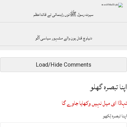
سیرت رسول ﷺتوں راہنمائی تے قائداعظم
دنیاوچ قتل ہون والے مشہور سیاسی آگُو
Load/Hide Comments
اپنا تبصرہ گھلو
تہاڈا ای میل نہیں وکھایا جاوے گا
اپنا تبصرہ لِکھو