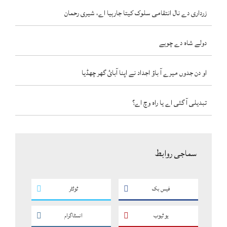
زرداری دے نال انتقامی سلوک کیتا جارہیا اے، شیری رحمان
دولے شاہ دے چوہے
او دن جدوں میرے آ باؤ اجداد نے اپنا آبائ گھر چھڈیا
تبدیلی آ گئی اے یا راہ وچ اے؟
سماجی روابط
فیس بک
ٹوئٹر
یو ٹیوب
انسٹاگرام