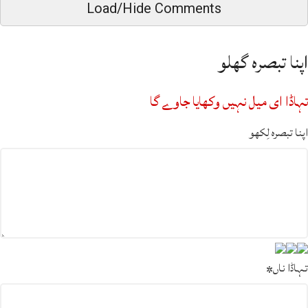
Load/Hide Comments
اپنا تبصرہ گھلو
تہاڈا ای میل نہیں وکھایا جاوے گا
اپنا تبصرہ لِکھو
تہاڈا ناں
*