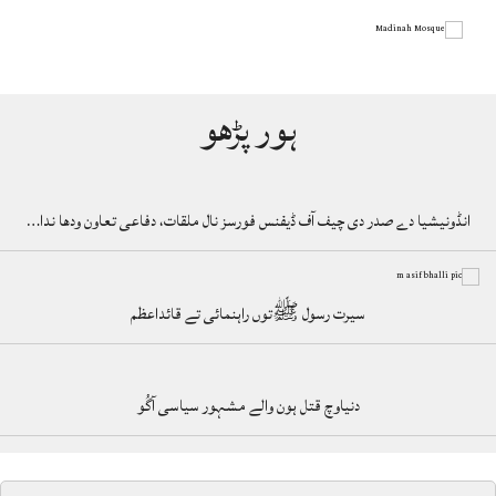
ہور پڑھو
انڈونیشیا دے صدر دی چیف آف ڈیفنس فورسز نال ملقات، دفاعی تعاون ودھا ندا…
سیرت رسول ﷺتوں راہنمائی تے قائداعظم
دنیاوچ قتل ہون والے مشہور سیاسی آگُو