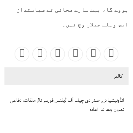
ہووے گا، بہت سارے صحافی تے سیاستدان
ایس ویلے جیلاں وچ نیں۔
كالمز
انڈونیشیا دے صدر دی چیف آف ڈیفنس فورسز نال ملقات، دفاعی
تعاون ودھا ندا اعادہ