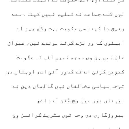
نوں کسے جماعت نے تسلیم نہیں کیتا۔ سعد
رفیق دا کہنا سی حکومت بہت وڈی چیز اے
ایہنوں کم وی بڑے کرنے ہوندے نیں، عمران
خان نوں ہن وی سمجھ نہیں آئی کہ حکومت
کیویں کرنی اے تے کدوں آنی اے، اوہناں دی
توجہ سیاسی مخالفاں نوں گالھاں دین تے
اوہناں نوں جیل وچ سُٹن اُتے اے،
بیروزگاری دی وجہ توں سٹریٹ کرائمز وچ