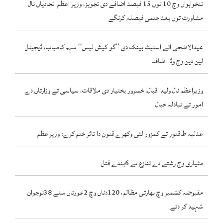
تنخواہواں وچ 10 توں 15 فیصد اضافے دی تجویز، وزیر اعظم اتحادیاں نال
مشاورت توں بعد حتمی فیصلہ کرنگے
عیدالاضحیٰ اتے اسٹیٹ بینک دی ’’گو کیش لیس‘‘ مہم کامیاب، ڈیجیٹل
لین دین وچ وڈا اضافہ
وزیراعظم نال ولید اقبال، خسرور بختیار دی ملاقات، سیاسی تے وزارتاں دے
امور تے تبادلہ خیال
عدلیہ طاقتور تے کمزور لئی وکھرے قنون دا تاثر ختم کرے: وزیراعظم
مٹیاری وچ رشتے دے تنازع تے 6بندے قتل
مقبوضہ کشمیر وچ بھارتی مظالم، 120دناں وچ 2عورتاں سنے 38نوجوان
شہید کر دتے