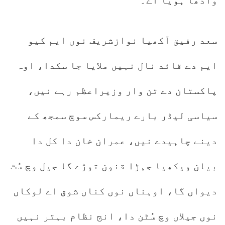
وادھا ہویا اے۔
سعد رفیق آکھیا نوازشریف نوں ایم کیو
ایم دے قائد نال نہیں ملایا جا سکدا، اوہ
پاکستان دے تن وار وزیراعظم رہے نیں،
سیاسی لیڈر بارے ریمارکس سوچ سمجھ کے
دینے چاہیدے نیں، عمران خان دا کل دا
بیان ویکھیا جہڑا قنون توڑے گا جیل وچ سُٹ
دیواں گا، اوہناں نوں کناں شوق اے لوکاں
نوں جیلاں وچ سُٹن دا، انج نظام بہتر نہیں