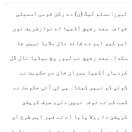
لہور: مسلم لیگ (ن) دے رکن قومی اسمبلی
خواجہ سعد رفیق آکھیا اے نوازشریف نوں
ایم کیو ایم دے قائد نال ملایا نہیں جا
سکدا۔ سعد رفیق نے لہور وچ میڈیا نال گل
کردیاں آکھیا عمران خان دی حکومت نے
کوئی کم نہیں کیتا۔ پی ٹی آئی حکومت نے
کسے کم تے توجہ نہیں دتی، صرف کرپشن
کرپشن دا رولا پایا اے تے فیر ایس طرح ای
کر لینے آں، ایس حکومت تے ایہدے مینڈیٹ