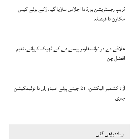
ڈریپ رجسٹریشن بورڈ دا اجلاس سݪایا گیا، رُکے ہوئے کیس
مکاون دا فیصلہ
علاقے دے دو ٹرانسفارمر پیسے دے کے ٹھیک کروائے، ندیم
افضل چن
آزاد کشمیر الیکشن، 21 جیتے ہوئے امیدواراں دا نوٹیفکیشن
جاری
زیادہ پڑھی گئی