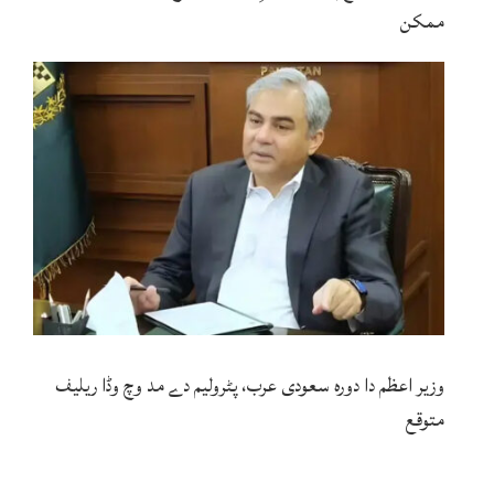
ممکن
وزیر اعظم دا دورہ سعودی عرب، پٹرولیم دے مد وچ وڈا ریلیف
متوقع