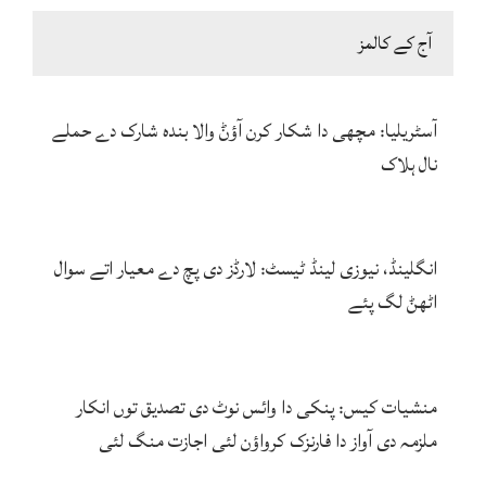
آج کے کالمز
آسٹریلیا: مچھی دا شکار کرن آؤݨ والا بندہ شارک دے حملے
نال ہلاک
انگلینڈ، نیوزی لینڈ ٹیسٹ: لارڈز دی پچ دے معیار اتے سوال
اٹھݨ لگ پئے
منشیات کیس: پنکی دا وائس نوٹ دی تصدیق توں انکار
ملزمہ دی آواز دا فارنزک کرواؤن لئی اجازت منگ لئی