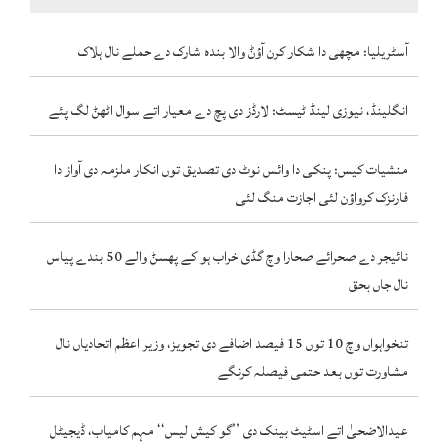
آسٹریلیا: مچھی دا شکار کرن آؤݨ والا بندہ شارک دے حملے نال ہلاک
انگلینڈ، نیوزی لینڈ ٹیسٹ: لارڈز دی پچ دے معیار اتے سوال اٹھݨ لگ پئے
منشیات کیس: پنکی دا وائس نوٹ دی تصدیق توں انکار ملزمہ دی آواز دا
فارنزک کرواؤن لئی اجازت منگ لئی
نائیجر دے صحرائے صحارا وچ گڈی خراب ہو کے پھسݨ والے 50 بندے پیاس
نال جاں بحق
تنخواہواں وچ 10 توں 15 فیصد اضافے دی تجویز، وزیر اعظم اتحادیاں نال
مشاورت توں بعد حتمی فیصلہ کرنگے
عیدالاضحیٰ اتے اسٹیٹ بینک دی ’’گو کیش لیس‘‘ مہم کامیاب، ڈیجیٹل