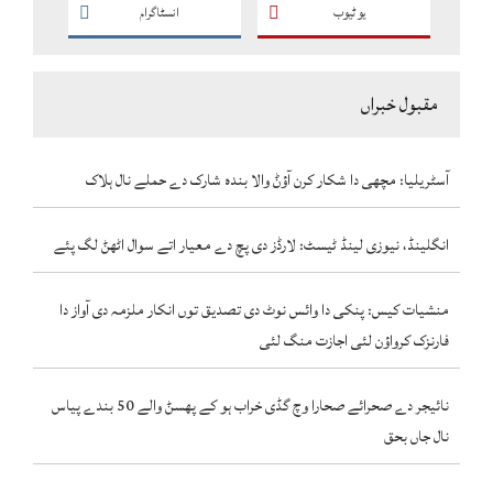
یو ٹیوب
انسٹاگرام
مقبول خبراں
آسٹریلیا: مچھی دا شکار کرن آؤݨ والا بندہ شارک دے حملے نال ہلاک
انگلینڈ، نیوزی لینڈ ٹیسٹ: لارڈز دی پچ دے معیار اتے سوال اٹھݨ لگ پئے
منشیات کیس: پنکی دا وائس نوٹ دی تصدیق توں انکار ملزمہ دی آواز دا
فارنزک کرواؤن لئی اجازت منگ لئی
نائیجر دے صحرائے صحارا وچ گڈی خراب ہو کے پھسݨ والے 50 بندے پیاس
نال جاں بحق