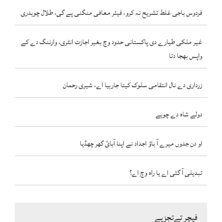
فردوس باجی غلط تشریح نہ کرو، فیئر معافی منگنی پے گی، طلال چوہدری
غیر ملکی طیارے دی پاکستانی حدود وچ بغیر اجازت انٹری، وارننگ دے کے
واپس بھجا دتا
زرداری دے نال انتقامی سلوک کیتا جارہیا اے، شیری رحمان
دولے شاہ دے چوہے
او دن جدوں میرے آ باؤ اجداد نے اپنا آبائ گھر چھڈیا
تبدیلی آ گئی اے یا راہ وچ اے؟
فیچر تےتجزیے