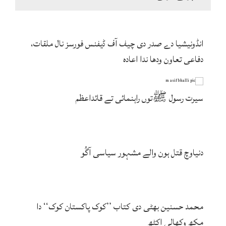
انڈونیشیا دے صدر دی چیف آف ڈیفنس فورسز نال ملقات،
دفاعی تعاون ودھا ندا اعادہ
سیرت رسول ﷺتوں راہنمائی تے قائداعظم
دنیاوچ قتل ہون والے مشہور سیاسی آگُو
محمد حسنین بھٹی دی کتاب ’’کوک پاکستان کوک‘‘ دا
مکھ وکھالی اکٹھ