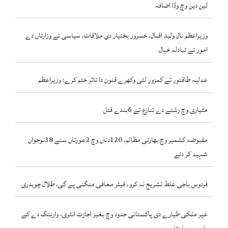
لین دین وچ وڈا اضافہ
وزیراعظم نال ولید اقبال، خسرور بختیار دی ملاقات، سیاسی تے وزارتاں دے
امور تے تبادلہ خیال
عدلیہ طاقتور تے کمزور لئی وکھرے قنون دا تاثر ختم کرے: وزیراعظم
مٹیاری وچ رشتے دے تنازع تے 6بندے قتل
مقبوضہ کشمیر وچ بھارتی مظالم، 120دناں وچ 2عورتاں سنے 38نوجوان
شہید کر دتے
فردوس باجی غلط تشریح نہ کرو، فیئر معافی منگنی پے گی، طلال چوہدری
غیر ملکی طیارے دی پاکستانی حدود وچ بغیر اجازت انٹری، وارننگ دے کے