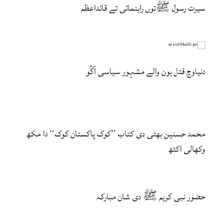
سیرت رسول ﷺتوں راہنمائی تے قائداعظم
دنیاوچ قتل ہون والے مشہور سیاسی آگُو
محمد حسنین بھٹی دی کتاب ’’کوک پاکستان کوک‘‘ دا مکھ
وکھالی اکٹھ
حضور نبی کریم ﷺ دی شان مبارکہ