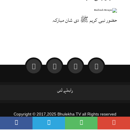
حضور نبی کریم ﷺ دی شان مبارکہ
رابطے لئی
Copyright © 2017,2025 Bhulekha TV all Rights reserved