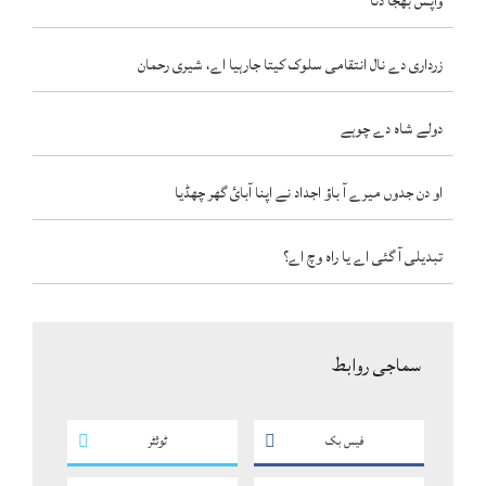
واپس بھجا دتا
زرداری دے نال انتقامی سلوک کیتا جارہیا اے، شیری رحمان
دولے شاہ دے چوہے
او دن جدوں میرے آ باؤ اجداد نے اپنا آبائ گھر چھڈیا
تبدیلی آ گئی اے یا راہ وچ اے؟
سماجی روابط
فیس بک
ٹوئٹر