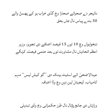
نائیجر دے صحرائے صحارا وچ گڈی خراب ہو کے پھسݨ والے
50 بندے پیاس نال جاں بحق
تنخواہواں وچ 10 توں 15 فیصد اضافے دی تجویز، وزیر
اعظم اتحادیاں نال مشاورت توں بعد حتمی فیصلہ کرنگے
عیدالاضحیٰ اتے اسٹیٹ بینک دی ’’گو کیش لیس‘‘ مہم
کامیاب، ڈیجیٹل لین دین وچ وڈا اضافہ
وزارتاں دی جانچ پڑتال نال طرزِ حکمرانی وچ وڈی تبدیلی