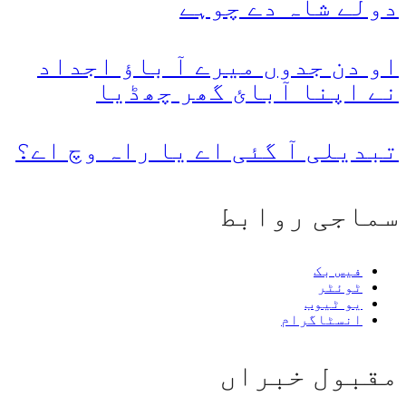
دولے شاہ دے چوہے
او دن جدوں میرے آ باؤ اجداد
نے اپنا آبائ گھر چھڈیا
تبدیلی آ گئی اے یا راہ وچ اے؟
سماجی روابط
فیس بک
ٹوئٹر
یو ٹیوب
انسٹاگرام
مقبول خبراں