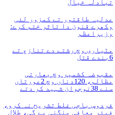
تبادلہ خیال
عدلیہ طاقتور تے کمزور لئی
وکھرے قنون دا تاثر ختم کرے:
وزیراعظم
مٹیاری وچ رشتے دے تنازع تے
6بندے قتل
مقبوضہ کشمیر وچ بھارتی
مظالم، 120دناں وچ 2عورتاں
سنے 38نوجوان شہید کر دتے
فردوس باجی غلط تشریح نہ کرو،
فیئر معافی منگنی پے گی، طلال