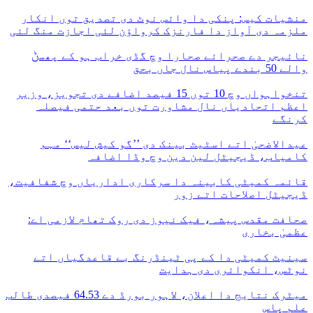
منشیات کیس: پنکی دا وائس نوٹ دی تصدیق توں انکار
ملزمہ دی آواز دا فارنزک کرواؤن لئی اجازت منگ لئی
نائیجر دے صحرائے صحارا وچ گڈی خراب ہو کے پھسݨ
والے 50 بندے پیاس نال جاں بحق
تنخواہواں وچ 10 توں 15 فیصد اضافے دی تجویز، وزیر
اعظم اتحادیاں نال مشاورت توں بعد حتمی فیصلہ
کرنگے
عیدالاضحیٰ اتے اسٹیٹ بینک دی ’’گو کیش لیس‘‘ مہم
کامیاب، ڈیجیٹل لین دین وچ وڈا اضافہ
قائمہ کمیٹی کابینہ دا سرکاری اداریاں وچ شفافیت،
ڈیجیٹل اصلاحات اتے زور
صحافت مقدس پیشہ، فیک نیوز دی روک تھام لازمی اے:
عظمیٰ بخاری
سینیٹ کمیٹی دا کے پی ٹینڈرنگ بے قاعدگیاں اتے
نوٹس، انکوائری دی ہدایت
میٹرک نتایج دا اعلان، لاہور بورڈ دے 64.53 فیصدی طالب
علم پاس