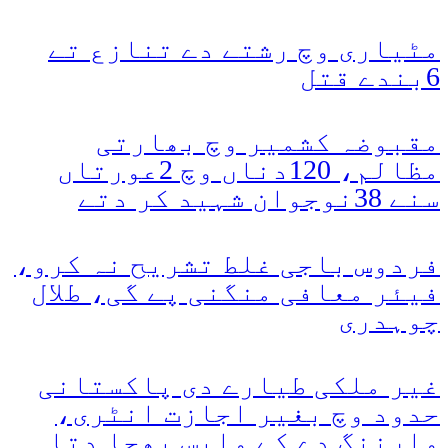
مٹیاری وچ رشتے دے تنازع تے
6بندے قتل
مقبوضہ کشمیر وچ بھارتی
مظالم، 120دناں وچ 2عورتاں
سنے 38نوجوان شہید کر دتے
فردوس باجی غلط تشریح نہ کرو،
فیئر معافی منگنی پے گی، طلال
چوہدری
غیر ملکی طیارے دی پاکستانی
حدود وچ بغیر اجازت انٹری،
وارننگ دے کے واپس بھجا دتا