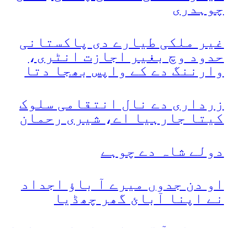
چوہدری
غیر ملکی طیارے دی پاکستانی
حدود وچ بغیر اجازت انٹری،
وارننگ دے کے واپس بھجا دتا
زرداری دے نال انتقامی سلوک
کیتا جارہیا اے، شیری رحمان
دولے شاہ دے چوہے
او دن جدوں میرے آ باؤ اجداد
نے اپنا آبائ گھر چھڈیا