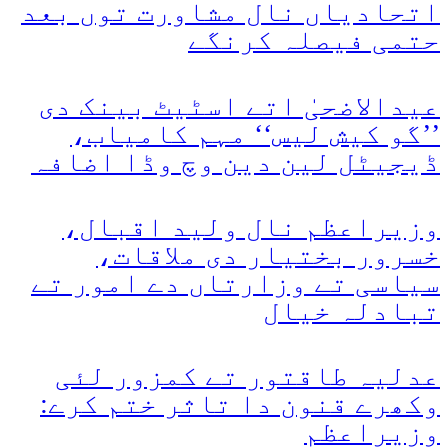
اتحادیاں نال مشاورت توں بعد
حتمی فیصلہ کرنگے
عیدالاضحیٰ اتے اسٹیٹ بینک دی
’’گو کیش لیس‘‘ مہم کامیاب،
ڈیجیٹل لین دین وچ وڈا اضافہ
وزیراعظم نال ولید اقبال،
خسرور بختیار دی ملاقات،
سیاسی تے وزارتاں دے امور تے
تبادلہ خیال
عدلیہ طاقتور تے کمزور لئی
وکھرے قنون دا تاثر ختم کرے:
وزیراعظم