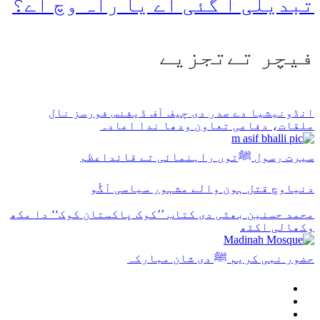
تبدیلی آ گئی اے یا راہ وچ اے؟
فیچر تےتجزیے
انڈونیشیا دے صدر دی چیف آف ڈیفنس فورسز نال
ملقات، دفاعی تعاون ودھا ندا اعادہ
سیرت رسول ﷺتوں راہنمائی تے قائداعظم
دنیاوچ قتل ہون والے مشہور سیاسی آگُو
محمد حسنین بھٹی دی کتاب ’’کوک پاکستان کوک‘‘ دا مکھ
وکھالی اکٹھ
حضور نبی کریم ﷺ دی شان مبارکہ