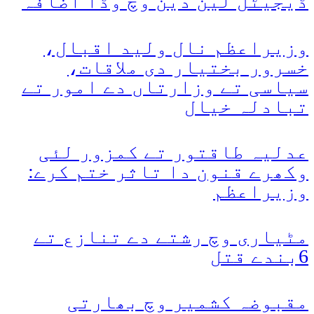
ڈیجیٹل لین دین وچ وڈا اضافہ
وزیراعظم نال ولید اقبال،
خسرور بختیار دی ملاقات،
سیاسی تے وزارتاں دے امور تے
تبادلہ خیال
عدلیہ طاقتور تے کمزور لئی
وکھرے قنون دا تاثر ختم کرے:
وزیراعظم
مٹیاری وچ رشتے دے تنازع تے
6بندے قتل
مقبوضہ کشمیر وچ بھارتی