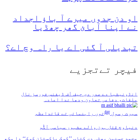
او دن جدوں میرے آ باؤ اجداد
نے اپنا آبائ گھر چھڈیا
تبدیلی آ گئی اے یا راہ وچ اے؟
فیچر تےتجزیے
انڈونیشیا دے صدر دی چیف آف ڈیفنس فورسز نال
ملقات، دفاعی تعاون ودھا ندا اعادہ
سیرت رسول ﷺتوں راہنمائی تے قائداعظم
دنیاوچ قتل ہون والے مشہور سیاسی آگُو
محمد حسنین بھٹی دی کتاب ’’کوک پاکستان کوک‘‘ دا مکھ