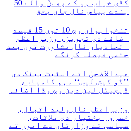
گڈی خراب ہو کے پھسݨ والے 50
بندے پیاس نال جاں بحق
تنخواہواں وچ 10 توں 15 فیصد
اضافے دی تجویز، وزیر اعظم
اتحادیاں نال مشاورت توں بعد
حتمی فیصلہ کرنگے
عیدالاضحیٰ اتے اسٹیٹ بینک دی
’’گو کیش لیس‘‘ مہم کامیاب،
ڈیجیٹل لین دین وچ وڈا اضافہ
وزیراعظم نال ولید اقبال،
خسرور بختیار دی ملاقات،
سیاسی تے وزارتاں دے امور تے