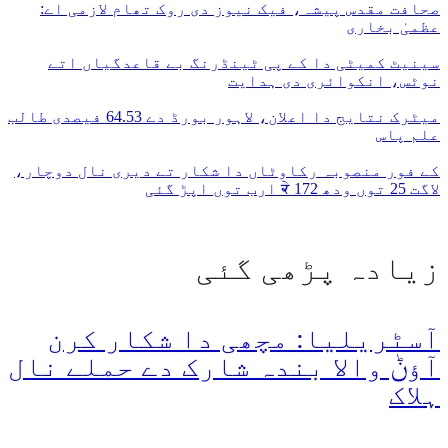
صحافت مقدس پیشہ، فیک نیوز دی روک تھام لازمی اے:
عظمیٰ بخاری
سینیٹ کمیٹی دا کے پی ٹینڈرنگ بے قاعدگیاں اتے
نوٹس، انکوائری دی ہدایت
میٹرک نتایج دا اعلان، لاہور بورڈ دے 64.53 فیصدی طالب
علم پاس
کے فور منصوبہ رکاوٹاں دا شکار تے دیری نال دوچار،
لاگت 25 توں ودھ ਕੇ 172 ارب توں اپڑ گئی
زیادہ پڑھی گئی
آسٹریلیا: مچھی دا شکار کرن
آؤݨ والا بندہ شارک دے حملے نال
ہلاک