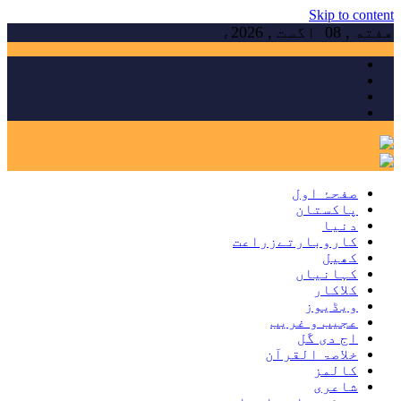
Skip to content
هفته , 08 اگست , 2026ء
صفحۂ اول
پاکستان
دنیا
کاروبارتےزراعت
کھیل
کہانیاں
کلاکار
ویڈیوز
عجیب و غریب
اج دی گَل
خلاصۃ القرآن
کالمز
شاعری