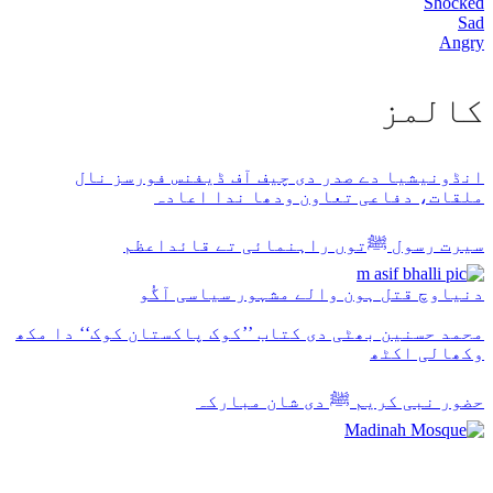
Shocked
Sad
Angry
كالمز
انڈونیشیا دے صدر دی چیف آف ڈیفنس فورسز نال
ملقات، دفاعی تعاون ودھا ندا اعادہ
سیرت رسول ﷺتوں راہنمائی تے قائداعظم
دنیاوچ قتل ہون والے مشہور سیاسی آگُو
محمد حسنین بھٹی دی کتاب ’’کوک پاکستان کوک‘‘ دا مکھ
وکھالی اکٹھ
حضور نبی کریم ﷺ دی شان مبارکہ