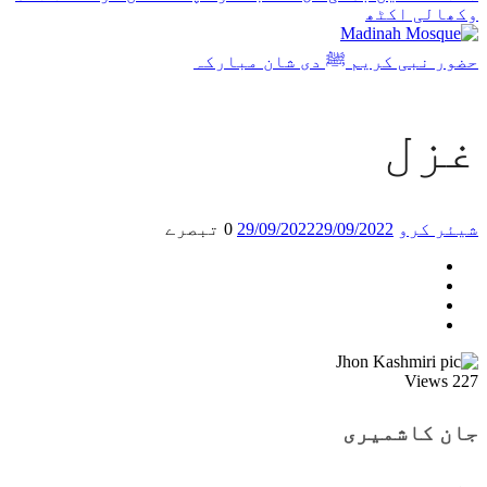
وکھالی اکٹھ
حضور نبی کریم ﷺ دی شان مبارکہ
غزل
شیئر کرو
29/09/2022
29/09/2022
0 تبصرے
Views
227
جان کاشمیری