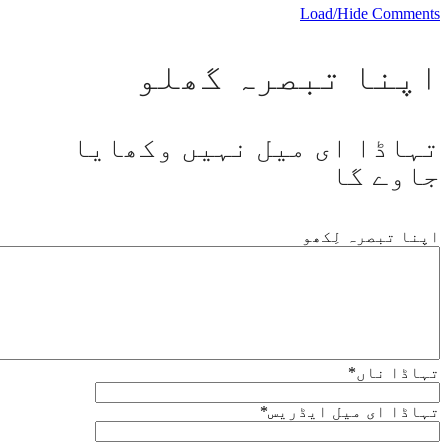
Load/Hide Comments
اپنا تبصرہ گھلو
تہاڈا ای میل نہیں وکھایا
جاوے گا
اپنا تبصرہ لِکھو
تہاڈا ناں
*
تہاڈا ای میل ایڈریس
*