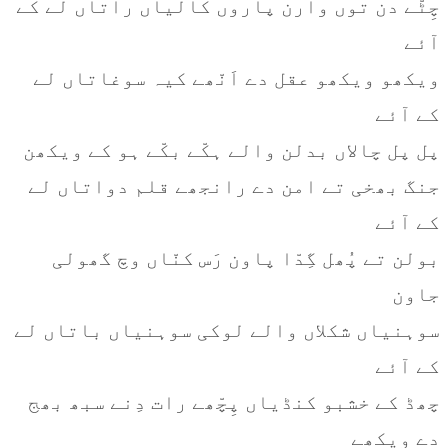
چِٹّے دن توں وارن پاروں کالیاں راتاں لے کے
آئے
ویکھو ویکھو عقل دے اَنّھے کیہ سوغاتاں لے
کے آئے
پل پل چالاں بدلن والے ہکّے بکّے ہو کے ویکھن
جنگ بھخی تے امن دے رانجھے قلم دواتاں لے
کے آئے
بولن تے پُھل گِدّا پاون رَس کنّاں وچ گھولی
جاون
سوہنیاں شکلاں والے لوکی سوہنیاں باتاں لے
کے آئے
چھڈ کے خشبو کنڈیاں پِچّھے رات دِنے سبھ بھج
دے ویکھے