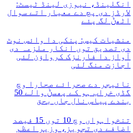
انگلینڈ، نیوزی لینڈ ٹیسٹ:
لارڈز دی پچ دے معیار اتے سوال
اٹھݨ لگ پئے
منشیات کیس: پنکی دا وائس نوٹ
دی تصدیق توں انکار ملزمہ دی
آواز دا فارنزک کرواؤن لئی
اجازت منگ لئی
نائیجر دے صحرائے صحارا وچ
گڈی خراب ہو کے پھسݨ والے 50
بندے پیاس نال جاں بحق
تنخواہواں وچ 10 توں 15 فیصد
اضافے دی تجویز، وزیر اعظم