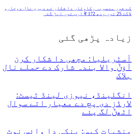
کے فور منصوبہ رکاوٹاں دا شکار تے دیری نال دوچار،
لاگت 25 توں ودھ ਕੇ 172 ارب توں اپڑ گئی
زیادہ پڑھی گئی
آسٹریلیا: مچھی دا شکار کرن
آؤݨ والا بندہ شارک دے حملے نال
ہلاک
انگلینڈ، نیوزی لینڈ ٹیسٹ:
لارڈز دی پچ دے معیار اتے سوال
اٹھݨ لگ پئے
منشیات کیس: پنکی دا وائس نوٹ