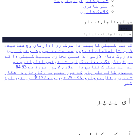
تمام شاعراں دی فہرست
نئی شاعری
کلاسک شاعری
جو لبھنا چاہندے او
اہم خبراں
قائمہ کمیٹی کابینہ دا سرکاری اداریاں وچ شفافیت،
ڈیجیٹل اصلاحات اتے زور
صحافت مقدس پیشہ، فیک نیوز
دی روک تھام لازمی اے: عظمیٰ بخاری
سینیٹ کمیٹی دا کے
پی ٹینڈرنگ بے قاعدگیاں اتے نوٹس، انکوائری دی
ہدایت
میٹرک نتایج دا اعلان، لاہور بورڈ دے 64.53
فیصدی طالب علم پاس
کے فور منصوبہ رکاوٹاں دا شکار
تے دیری نال دوچار، لاگت 25 توں ودھ ਕੇ 172 ارب توں اپڑ
گئی
ای پیپر