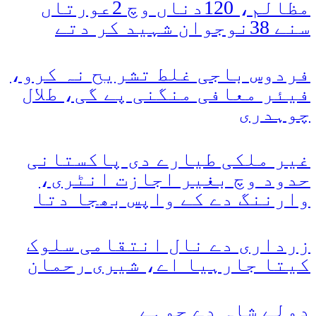
مظالم، 120دناں وچ 2عورتاں
سنے 38نوجوان شہید کر دتے
فردوس باجی غلط تشریح نہ کرو،
فیئر معافی منگنی پے گی، طلال
چوہدری
غیر ملکی طیارے دی پاکستانی
حدود وچ بغیر اجازت انٹری،
وارننگ دے کے واپس بھجا دتا
زرداری دے نال انتقامی سلوک
کیتا جارہیا اے، شیری رحمان
دولے شاہ دے چوہے