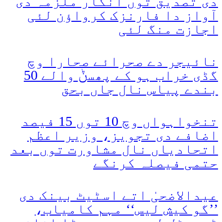
دی تصدیق توں انکار ملزمہ دی
آواز دا فارنزک کرواؤن لئی
اجازت منگ لئی
نائیجر دے صحرائے صحارا وچ
گڈی خراب ہو کے پھسݨ والے 50
بندے پیاس نال جاں بحق
تنخواہواں وچ 10 توں 15 فیصد
اضافے دی تجویز، وزیر اعظم
اتحادیاں نال مشاورت توں بعد
حتمی فیصلہ کرنگے
عیدالاضحیٰ اتے اسٹیٹ بینک دی
’’گو کیش لیس‘‘ مہم کامیاب،