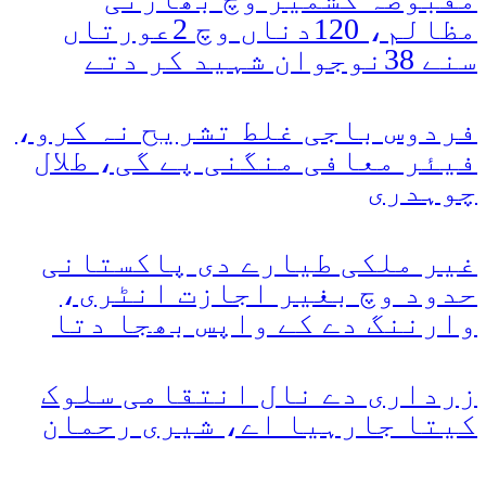
مظالم، 120دناں وچ 2عورتاں
سنے 38نوجوان شہید کر دتے
فردوس باجی غلط تشریح نہ کرو،
فیئر معافی منگنی پے گی، طلال
چوہدری
غیر ملکی طیارے دی پاکستانی
حدود وچ بغیر اجازت انٹری،
وارننگ دے کے واپس بھجا دتا
زرداری دے نال انتقامی سلوک
کیتا جارہیا اے، شیری رحمان