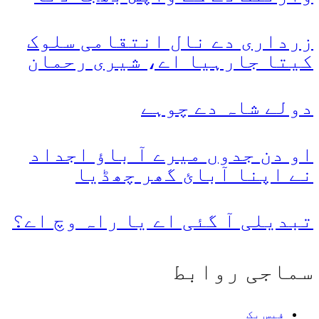
زرداری دے نال انتقامی سلوک
کیتا جارہیا اے، شیری رحمان
دولے شاہ دے چوہے
او دن جدوں میرے آ باؤ اجداد
نے اپنا آبائ گھر چھڈیا
تبدیلی آ گئی اے یا راہ وچ اے؟
سماجی روابط
فیس بک