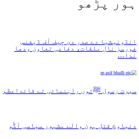
ہور پڑھو
انڈونیشیا دے صدر دی چیف آف ڈیفنس
فورسز نال ملقات، دفاعی تعاون ودھا
ندا…
سیرت رسول ﷺتوں راہنمائی تے قائداعظم
دنیاوچ قتل ہون والے مشہور سیاسی آگُو