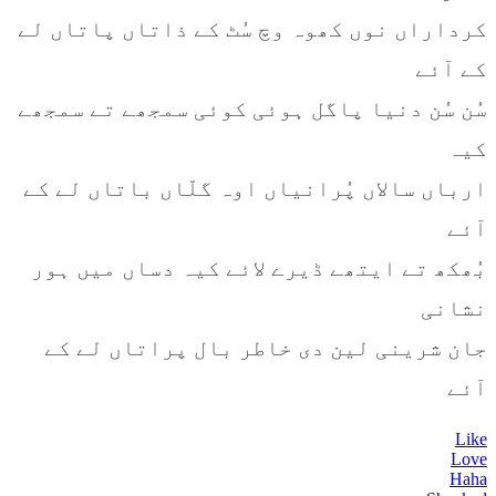
کرداراں نوں کھوہ وچ سُٹ کے ذاتاں پاتاں لے
کے آئے
سُن سُن دنیا پاگل ہوئی کوئی سمجھے تے سمجھے
کیہ
ارباں سالاں پُرانیاں اوہ گلّاں باتاں لے کے
آئے
بُھکھ تے ایتھے ڈیرے لائے کیہ دساں میں ہور
نشانی
جان شرینی لین دی خاطر بال پراتاں لے کے
آئے
Like
Love
Haha