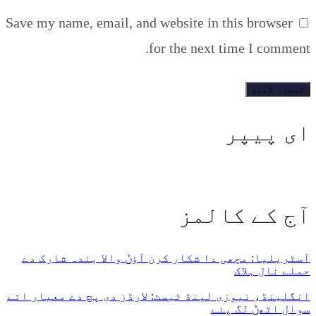
Save my name, email, and website in this browser
for the next time I comment.
ای پیپر
آج کے کالمز
آسٹریلیا: مچھی دا شکار کرن آؤݨ والا بندہ شارک دے
حملے نال ہلاک
انگلینڈ، نیوزی لینڈ ٹیسٹ: لارڈز دی پچ دے معیار اتے
سوال اٹھݨ لگ پئے