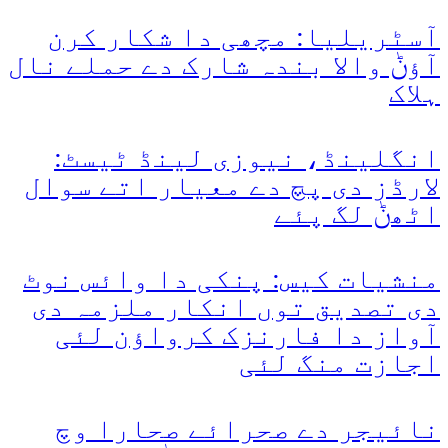
آسٹریلیا: مچھی دا شکار کرن
آؤݨ والا بندہ شارک دے حملے نال
ہلاک
انگلینڈ، نیوزی لینڈ ٹیسٹ:
لارڈز دی پچ دے معیار اتے سوال
اٹھݨ لگ پئے
منشیات کیس: پنکی دا وائس نوٹ
دی تصدیق توں انکار ملزمہ دی
آواز دا فارنزک کرواؤن لئی
اجازت منگ لئی
نائیجر دے صحرائے صحارا وچ