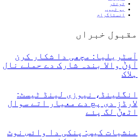
ٹوئٹر
یو ٹیوب
انسٹاگرام
مقبول خبراں
آسٹریلیا: مچھی دا شکار کرن
آؤݨ والا بندہ شارک دے حملے نال
ہلاک
انگلینڈ، نیوزی لینڈ ٹیسٹ:
لارڈز دی پچ دے معیار اتے سوال
اٹھݨ لگ پئے
منشیات کیس: پنکی دا وائس نوٹ