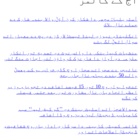
آج کے کالمز
آسٹریلیا: مچھی دا شکار کرن آؤݨ والا بندہ شارک دے
حملے نال ہلاک
انگلینڈ، نیوزی لینڈ ٹیسٹ: لارڈز دی پچ دے معیار اتے
سوال اٹھݨ لگ پئے
منشیات کیس: پنکی دا وائس نوٹ دی تصدیق توں انکار
ملزمہ دی آواز دا فارنزک کرواؤن لئی اجازت منگ لئی
نائیجر دے صحرائے صحارا وچ گڈی خراب ہو کے پھسݨ
والے 50 بندے پیاس نال جاں بحق
تنخواہواں وچ 10 توں 15 فیصد اضافے دی تجویز، وزیر
اعظم اتحادیاں نال مشاورت توں بعد حتمی فیصلہ
کرنگے
عیدالاضحیٰ اتے اسٹیٹ بینک دی ’’گو کیش لیس‘‘ مہم
کامیاب، ڈیجیٹل لین دین وچ وڈا اضافہ
قائمہ کمیٹی کابینہ دا سرکاری اداریاں وچ شفافیت،
ڈیجیٹل اصلاحات اتے زور