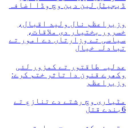
ڈیجیٹل لین دین وچ وڈا اضافہ
وزیراعظم نال ولید اقبال،
خسرور بختیار دی ملاقات،
سیاسی تے وزارتاں دے امور تے
تبادلہ خیال
عدلیہ طاقتور تے کمزور لئی
وکھرے قنون دا تاثر ختم کرے:
وزیراعظم
مٹیاری وچ رشتے دے تنازع تے
6بندے قتل
مقبوضہ کشمیر وچ بھارتی