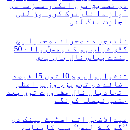
دی تصدیق توں انکار ملزمہ دی
آواز دا فارنزک کرواؤن لئی
اجازت منگ لئی
نائیجر دے صحرائے صحارا وچ
گڈی خراب ہو کے پھسݨ والے 50
بندے پیاس نال جاں بحق
تنخواہواں وچ 10 توں 15 فیصد
اضافے دی تجویز، وزیر اعظم
اتحادیاں نال مشاورت توں بعد
حتمی فیصلہ کرنگے
عیدالاضحیٰ اتے اسٹیٹ بینک دی
’’گو کیش لیس‘‘ مہم کامیاب،