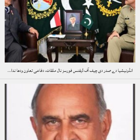
انڈونیشیا دے صدر دی چیف آف ڈیفنس فورسز نال ملقات، دفاعی تعاون ودھا ندا…