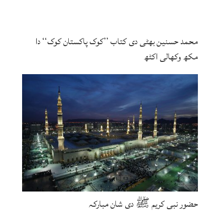
محمد حسنین بھٹی دی کتاب ’’کوک پاکستان کوک‘‘ دا
مکھ وکھالی اکٹھ
حضور نبی کریم ﷺ دی شان مبارکہ