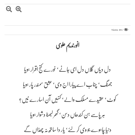
Views
195
انورندیم علوی
دل دیاں گلاں دل ای جانے‘ خورے کنج اقرار ہویا
جھنگ‘ چناب اے پیارا اج وی‘ عشق سمندر پار ہویا
کوٹ‘ عقیدے مسلک والے‘ کنہیں آن اسارے نیں؟
ہر پاسے ہن کندھاں دسن‘ گھر لبھنا دشوار ہویا
دنیا چاہوے جو وی کر لئے‘ یار دا ساتھ نہ چھڈاں گے