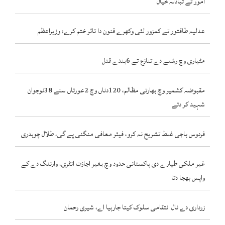
امور تے تبادلہ خیال
عدلیہ طاقتور تے کمزور لئی وکھرے قنون دا تاثر ختم کرے: وزیراعظم
مٹیاری وچ رشتے دے تنازع تے 6بندے قتل
مقبوضہ کشمیر وچ بھارتی مظالم، 120دناں وچ 2عورتاں سنے 38نوجوان
شہید کر دتے
فردوس باجی غلط تشریح نہ کرو، فیئر معافی منگنی پے گی، طلال چوہدری
غیر ملکی طیارے دی پاکستانی حدود وچ بغیر اجازت انٹری، وارننگ دے کے
واپس بھجا دتا
زرداری دے نال انتقامی سلوک کیتا جارہیا اے، شیری رحمان