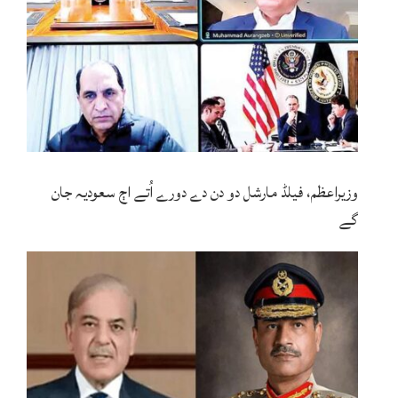
وزیراعظم، فیلڈ مارشل دو دن دے دورے اُتے اڄ سعودیہ جان
گے