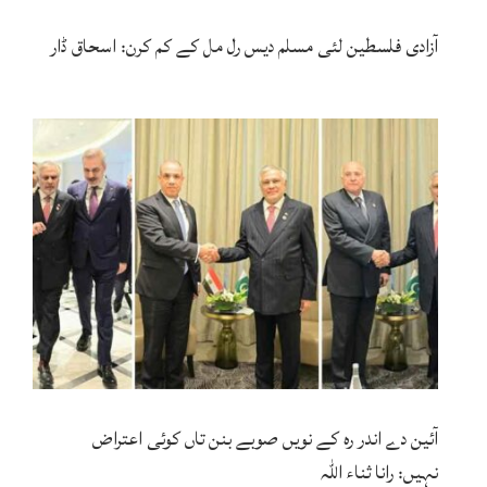
آزادی فلسطین لئی مسلم دیس رل مل کے کم کرن: اسحاق ڈار
آئین دے اندر رہ کے نویں صوبے بنن تاں کوئی اعتراض
نہیں: رانا ثناء اللہ