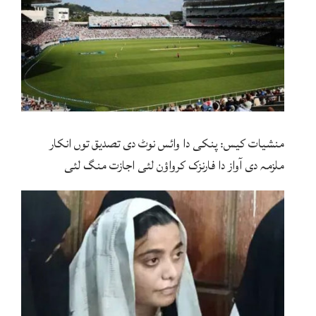
منشیات کیس: پنکی دا وائس نوٹ دی تصدیق توں انکار
ملزمہ دی آواز دا فارنزک کرواؤن لئی اجازت منگ لئی