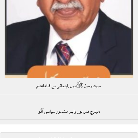
سیرت رسول ﷺتوں راہنمائی تے قائداعظم
دنیاوچ قتل ہون والے مشہور سیاسی آگُو