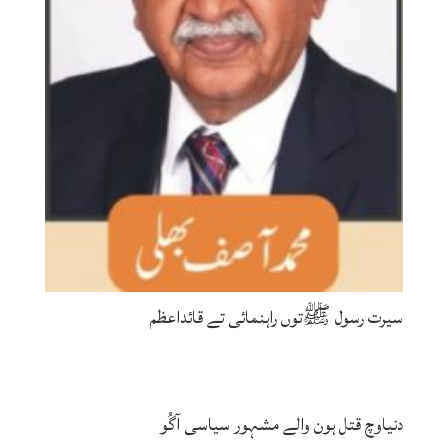
سیرت رسول ﷺتوں راہنمائی تے قائداعظم
دنیاوچ قتل ہون والے مشہور سیاسی آگُو