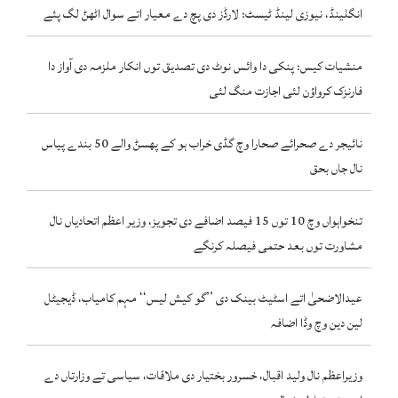
انگلینڈ، نیوزی لینڈ ٹیسٹ: لارڈز دی پچ دے معیار اتے سوال اٹھݨ لگ پئے
منشیات کیس: پنکی دا وائس نوٹ دی تصدیق توں انکار ملزمہ دی آواز دا
فارنزک کرواؤن لئی اجازت منگ لئی
نائیجر دے صحرائے صحارا وچ گڈی خراب ہو کے پھسݨ والے 50 بندے پیاس
نال جاں بحق
تنخواہواں وچ 10 توں 15 فیصد اضافے دی تجویز، وزیر اعظم اتحادیاں نال
مشاورت توں بعد حتمی فیصلہ کرنگے
عیدالاضحیٰ اتے اسٹیٹ بینک دی ’’گو کیش لیس‘‘ مہم کامیاب، ڈیجیٹل
لین دین وچ وڈا اضافہ
وزیراعظم نال ولید اقبال، خسرور بختیار دی ملاقات، سیاسی تے وزارتاں دے