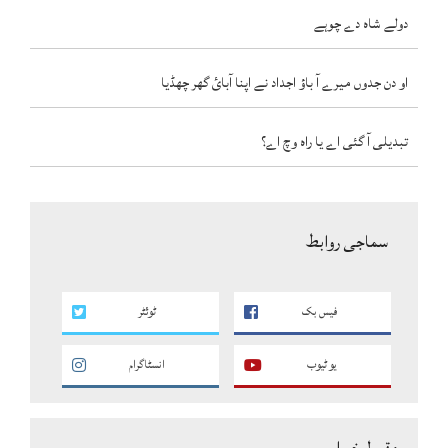
دولے شاہ دے چوہے
او دن جدوں میرے آ باؤ اجداد نے اپنا آبائ گھر چھڈیا
تبدیلی آ گئی اے یا راہ وچ اے؟
سماجی روابط
فیس بک
ٹوئٹر
یو ٹیوب
انسٹاگرام
مقبول خبراں