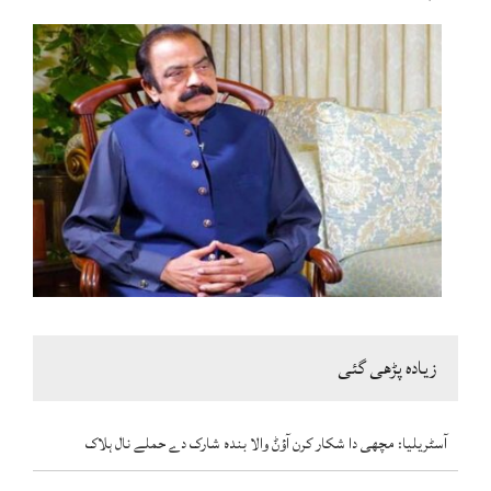
زیادہ پڑھی گئی
آسٹریلیا: مچھی دا شکار کرن آؤݨ والا بندہ شارک دے حملے نال ہلاک