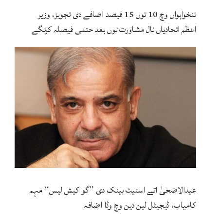
تنخواہواں وچ 10 توں 15 فیصد اضافے دی تجویز، وزیر
اعظم اتحادیاں نال مشاورت توں بعد حتمی فیصلہ کرنگے
عیدالاضحیٰ اتے اسٹیٹ بینک دی ’’گو کیش لیس‘‘ مہم
کامیاب، ڈیجیٹل لین دین وچ وڈا اضافہ