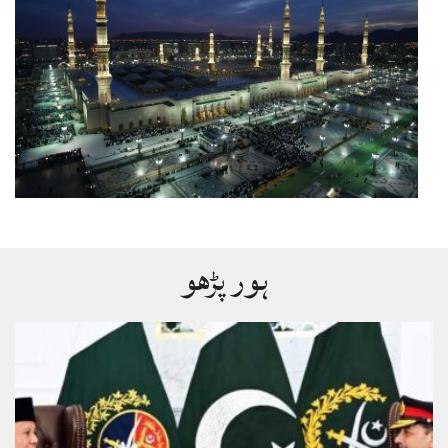
ہور پڑھو