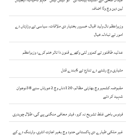
لین دین وچ وڈا اضافہ
وزیراعظم نال ولید اقبال، خسرور بختیار دی ملاقات، سیاسی تے وزارتاں دے
امور تے تبادلہ خیال
عدلیہ طاقتور تے کمزور لئی وکھرے قنون دا تاثر ختم کرے: وزیراعظم
مٹیاری وچ رشتے دے تنازع تے 6بندے قتل
مقبوضہ کشمیر وچ بھارتی مظالم، 120دناں وچ 2عورتاں سنے 38نوجوان
شہید کر دتے
فردوس باجی غلط تشریح نہ کرو، فیئر معافی منگنی پے گی، طلال چوہدری
غیر ملکی طیارے دی پاکستانی حدود وچ بغیر اجازت انٹری، وارننگ دے کے