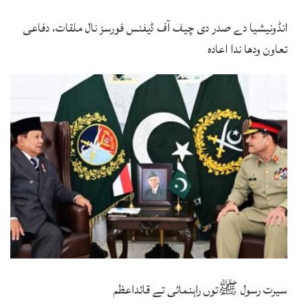
انڈونیشیا دے صدر دی چیف آف ڈیفنس فورسز نال ملقات، دفاعی
تعاون ودھا ندا اعادہ
سیرت رسول ﷺتوں راہنمائی تے قائداعظم