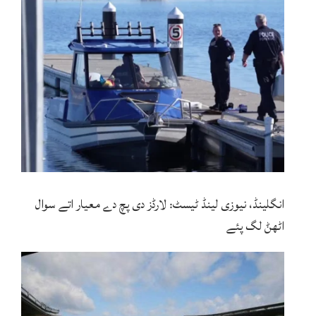
انگلینڈ، نیوزی لینڈ ٹیسٹ: لارڈز دی پچ دے معیار اتے سوال
اٹھݨ لگ پئے