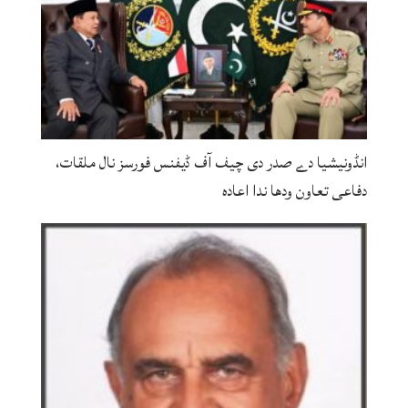
انڈونیشیا دے صدر دی چیف آف ڈیفنس فورسز نال ملقات،
دفاعی تعاون ودھا ندا اعادہ