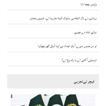
واپس بھجا دتا
زرداری دے نال انتقامی سلوک کیتا جارہیا اے، شیری رحمان
دولے شاہ دے چوہے
او دن جدوں میرے آ باؤ اجداد نے اپنا آبائ گھر چھڈیا
تبدیلی آ گئی اے یا راہ وچ اے؟
فیچر تےتجزیے