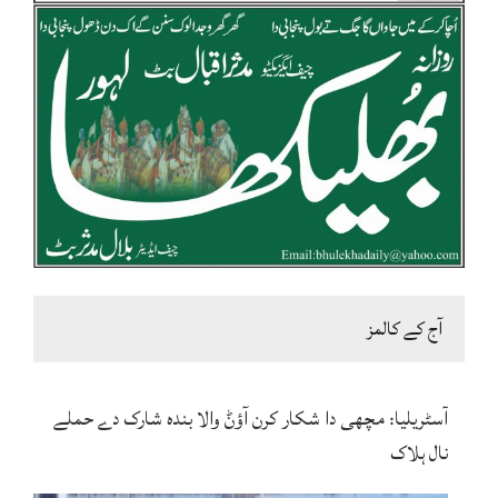
آج کے کالمز
آسٹریلیا: مچھی دا شکار کرن آؤݨ والا بندہ شارک دے حملے
نال ہلاک