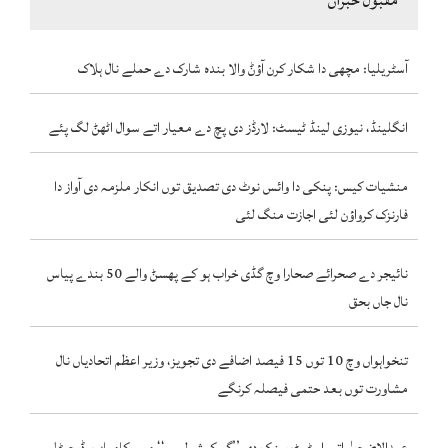
آسٹریلیا: مچھی دا شکار کرن آؤݨ والا بندہ شارک دے حملے نال ہلاک
انگلینڈ، نیوزی لینڈ ٹیسٹ: لارڈز دی پچ دے معیار اتے سوال اٹھݨ لگ پئے
منشیات کیس: پنکی دا وائس نوٹ دی تصدیق توں انکار ملزمہ دی آواز دا
فارنزک کرواؤن لئی اجازت منگ لئی
نائیجر دے صحرائے صحارا وچ گڈی خراب ہو کے پھسݨ والے 50 بندے پیاس
نال جاں بحق
تنخواہواں وچ 10 توں 15 فیصد اضافے دی تجویز، وزیر اعظم اتحادیاں نال
مشاورت توں بعد حتمی فیصلہ کرنگے
عیدالاضحیٰ اتے اسٹیٹ بینک دی ’’گو کیش لیس‘‘ مہم کامیاب، ڈیجیٹل