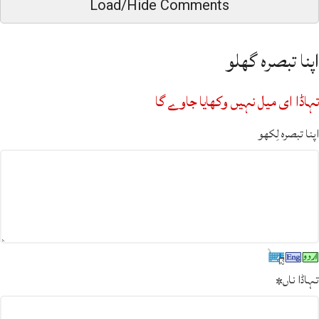
Load/Hide Comments
اپنا تبصرہ گھلو
تہاڈا ای میل نہیں وکھایا جاوے گا
اپنا تبصرہ لِکھو
تہاڈا ناں
*