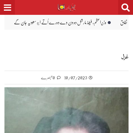
دے دورے اُتے اڄ سعودیہ جان گے
میٹرک دے امتحان وچ پوزیشن لین والیاں دا اعلا
غزل
10/07/2023
0 تبصرے