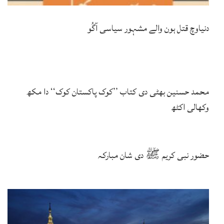
دنیاوچ قتل ہون والے مشہور سیاسی آگُو
محمد حسنین بھٹی دی کتاب ’’کوک پاکستان کوک‘‘ دا مکھ
وکھالی اکٹھ
حضور نبی کریم ﷺ دی شان مبارکہ