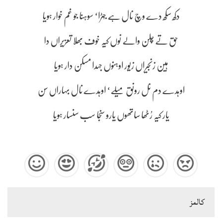
دکھ سکھ دے وچ نال ہے جہڑا‘ سوہنا جو غم خوار ہویا
حق تے چلن والے نوں کیہ خوف بھلا تعزیراں دا
ہین زنجیراں زیور اوہنوں جہدا مسکن دار ہویا
اوہدے دم نل رونق میلے‘ اوہدے نال بہاراں سن
یار کیہ رُٹھا ساتھوں یارو سنجا سب سنسار ہویا
كالمز