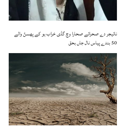
نائیجر دے صحرائے صحارا وچ گڈی خراب ہو کے پھسݨ والے
50 بندے پیاس نال جاں بحق